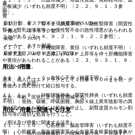
麻
小板減少（いずれも頻度不明）〔２．２、９．１．３参
向
照〕。
覚
薬効分類
非ステロイド抗炎症薬 (NSAIDs)
１１．１．６． 腎不全（頻度不明）：急性腎障害（間質性
腎炎、腎乳頭壊死等）や慢性腎不全の急性増悪があらわれる
一般名
エトドラク錠
ことがある〔２．４、９．２．１、９．２．２参照〕。
薬価
10.9
円
メーカー
あすか製薬
１１．１．７． 肝機能障害、黄疸（いずれも頻度不明）：
最終更新
2024年10月改訂(第2版)
ＡＳＴ上昇、ＡＬＴ上昇、γ−ＧＴＰ上昇等を伴う肝機能障害
や黄疸があらわれることがある〔２．３、９．３．１、９．
用法・用量
３．２参照〕。
１１．１．８． うっ血性心不全（頻度不明）〔２．５、
通常、成人にはエトドラクとして１日量４００ｍｇを朝・夕
９．１．４参照〕。
食後の２回に分けて経口投与する。
１１．１．９． 好酸球性肺炎、間質性肺炎（いずれも頻度
なお、年齢、症状により適宜増減する。
不明）：発熱、咳嗽、呼吸困難、胸部Ｘ線上異常陰影等の異
常が認められた場合には投与を中止し、副腎皮質ホルモン剤
用法・用量に関連する注意
投与等の適切な処置を行うこと。
（用法及び用量に関連する注意）
１１．１．１０． 心筋梗塞、脳血管障害（いずれも頻度不
明）：心筋梗塞、脳血管障害等の心血管系血栓塞栓性事象が
７．１． 他の消炎鎮痛剤との併用は避けることが望まし