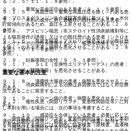
る〔２．５、１１．１．８参照〕。
２．６． 重篤な高血圧症のある患者〔９．１．５参照〕。
９．１．５． 高血圧症＜重篤な高血圧症を除く＞のある患
者：プロスタグランジン生合成阻害作用に基づくＮａ・水分
２．７． 本剤の成分に対し過敏症の既往歴のある患者。
貯留傾向があるため、血圧を上昇させることがある〔２．６
参照〕。
２．８． アスピリン喘息（非ステロイド性消炎鎮痛剤等に
よる喘息発作の誘発）又はその既往歴のある患者［シクロオ
９．１．６． 気管支喘息＜アスピリン喘息又はその既往歴
キシゲナーゼの活性を阻害するので、喘息を誘発することが
を除く＞のある患者：病態を悪化させることがある〔２．８
ある］〔９．１．６参照〕。
参照〕。
２．９． 妊娠後期の女性〔９．５．１参照〕。
９．１．７． ＳＬＥ（全身性エリテマトーデス）の患者：
ＳＬＥ症状（腎障害等）を悪化させることがある。
重要な基本的注意
９．１．８． 潰瘍性大腸炎の患者：病態を悪化させること
８．１． 消炎鎮痛剤による治療は原因療法ではなく対症療
がある。
法であることに留意すること。
９．１．９． クローン病の患者：病態を悪化させることが
８．２． 慢性疾患（関節リウマチ、変形性関節症等）に対
ある。
し本剤を用いる場合には、次の事項を考慮すること。
９．１．１０． 感染症を合併している患者：必要に応じて
・ 慢性疾患（関節リウマチ、変形性関節症等）に対し本剤
適切な抗菌剤を併用し、観察を十分に行い慎重に投与するこ
を長期投与する場合には定期的に臨床検査（尿検査、血液検
と（感染症を不顕性化するおそれがある）。
査及び肝機能検査等）を行い、また、異常が認められた場合