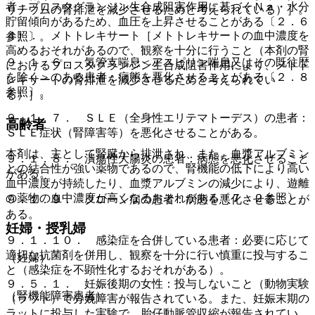
者：プロスタグランジン生合成阻害作用に基づくＮａ・水分
リチウムの腎排泄を減少させるためと考えられている）］。
貯留傾向があるため、血圧を上昇させることがある〔２．６
４）． メトトレキサート［メトトレキサートの血中濃度を
参照〕。
高めるおそれがあるので、観察を十分に行うこと（本剤の腎
９．１．６． 気管支喘息＜アスピリン喘息又はその既往歴
におけるプロスタグランジン生合成阻害作用により、メトト
を除く＞のある患者：病態を悪化させることがある〔２．８
レキサートの腎排泄を減少させるためと考えられてい
参照〕。
る）］。
９．１．７． ＳＬＥ（全身性エリテマトーデス）の患者：
高齢者
ＳＬＥ症状（腎障害等）を悪化させることがある。
本剤は、主として腎臓から排泄され、また、血漿アルブミン
９．１．８． 潰瘍性大腸炎の患者：病態を悪化させること
との結合性が強い薬物であるので、腎機能の低下により高い
がある。
血中濃度が持続したり、血漿アルブミンの減少により、遊離
の薬物の血中濃度が高くなるおそれがある〔７．２参照〕。
９．１．９． クローン病の患者：病態を悪化させることが
ある。
妊婦・授乳婦
９．１．１０． 感染症を合併している患者：必要に応じて
適切な抗菌剤を併用し、観察を十分に行い慎重に投与するこ
（妊婦）
と（感染症を不顕性化するおそれがある）。
９．５．１． 妊娠後期の女性：投与しないこと（動物実験
（腎機能障害患者）
（ラット）で分娩障害が報告されている。また、妊娠末期の
ラットに投与した実験で、胎仔動脈管収縮が報告されてい