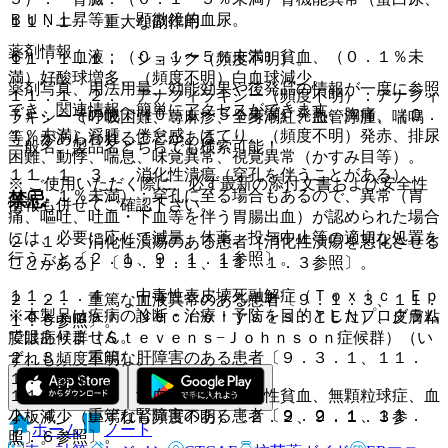
ＢＵＮ上昇等）、顕微鏡的血尿。
１１．１． 重大な副作用
薬剤情報
６）． 血液：（０．１〜５％未満）貧血、（０．１％未
１１．１．１． ショック（頻度不明）。
満）好酸球増多、（頻度不明）白血球減少。
薬剤写真、用法用量、効能効果や後発品の情報が一度に参照
１１．１．２． アナフィラキシー（頻度不明）：アナフィ
でき、関連情報へ簡単にアクセスができます。
７）． その他：（０．１〜５％未満）発熱、胸痛、（０．
ラキシー（呼吸困難、蕁麻疹、全身潮紅、血管浮腫、喘鳴
１％未満）浮腫、倦怠感、ほてり、（頻度不明）発赤、排尿
等）があらわれることがある。
一般名、製品名どちらでも検索可能！
困難、動悸、喘息、味覚異常、視覚異常（かすみ目等）。
１１．１．３． 消化性潰瘍（穿孔を伴うことがある）
※ ご使用いただく際に、必ず最新の添付文書および安全性
（０．１％未満）：穿孔に至る場合もあるので、異常（胃
禁忌
情報も併せてご確認下さい。
痛、嘔吐、吐血・下血等を伴う胃腸出血）が認められた場合
には、必要に応じて減量、休薬、投与中止等の適切な処置を
２．１． 消化性潰瘍のある患者［消化性潰瘍を悪化させる
行うこと〔２．１、９．１．１参照〕。
ことがある］〔９．１．１、１１．１．３参照〕。
１１．１．４． 中毒性表皮壊死融解症（Ｔｏｘｉｃ Ｅｐ
２．２． 重篤な血液異常のある患者〔９．１．３、１１．
※本製品は疾病の診断・治療・予防を目的としたプログラム
ｉｄｅｒｍａｌ Ｎｅｃｒｏｌｙｓｉｓ：ＴＥＮ）、皮膚粘
１．５参照〕。
ではありません。
膜眼症候群（Ｓｔｅｖｅｎｓ−Ｊｏｈｎｓｏｎ症候群）（い
２．３． 重篤な肝障害のある患者〔９．３．１、１１．
ずれも頻度不明）。
１．７参照〕。
１１．１．５． 汎血球減少、溶血性貧血、無顆粒球症、血
２．４． 重篤な腎障害のある患者〔９．２．１、１１．
小板減少（いずれも頻度不明）〔２．２、９．１．３参
ホーム
ノート
１．６参照〕。
照〕。