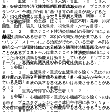
６）． 血液：（０．１〜５％未満）貧血、（０．１％未
９．１．１． 消化性潰瘍の既往歴のある患者：プロスタグ
満）好酸球増多、（頻度不明）白血球減少。
ランジン生合成阻害作用に基づき胃の血流量が減少するた
７）． その他：（０．１〜５％未満）発熱、胸痛、（０．
め、消化性潰瘍を再発させることがある〔２．１、１１．
１％未満）浮腫、倦怠感、ほてり、（頻度不明）発赤、排尿
１．３参照〕。
困難、動悸、喘息、味覚異常、視覚異常（かすみ目等）。
９．１．２． 非ステロイド性消炎鎮痛剤の長期投与による
禁忌
消化性潰瘍のある患者で、本剤の長期投与が必要であり、か
つミソプロストールによる治療が行われている患者：本剤を
継続投与する場合には、十分経過を観察し、慎重に投与する
２．１． 消化性潰瘍のある患者［消化性潰瘍を悪化させる
こと（ミソプロストールは非ステロイド性消炎鎮痛剤により
ことがある］〔９．１．１、１１．１．３参照〕。
生じた消化性潰瘍を効能又は効果としているが、ミソプロス
２．２． 重篤な血液異常のある患者〔９．１．３、１１．
トールによる治療に抵抗性を示す消化性潰瘍もある）。
１．５参照〕。
９．１．３． 血液異常＜重篤な血液異常を除く＞又はその
２．３． 重篤な肝障害のある患者〔９．３．１、１１．
既往歴のある患者：白血球・赤血球・血小板減少が報告され
１．７参照〕。
ているため、血液の異常を悪化あるいは再発させることがあ
る〔２．２、１１．１．５参照〕。
２．４． 重篤な腎障害のある患者〔９．２．１、１１．
１．６参照〕。
９．１．４． 心機能障害＜重篤な心機能不全を除く＞のあ
る患者：プロスタグランジン生合成阻害作用に基づくＮａ・
２．５． 重篤な心機能不全のある患者〔９．１．４、１
水分貯留傾向があるため、心機能障害を悪化させることがあ
１．１．８参照〕。