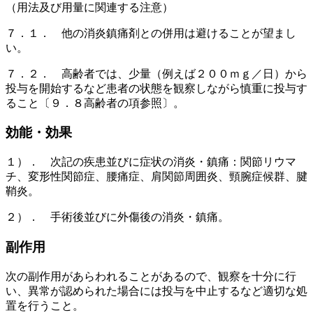
（用法及び用量に関連する注意）
７．１． 他の消炎鎮痛剤との併用は避けることが望まし
い。
７．２． 高齢者では、少量（例えば２００ｍｇ／日）から
投与を開始するなど患者の状態を観察しながら慎重に投与す
ること〔９．８高齢者の項参照〕。
効能・効果
１）． 次記の疾患並びに症状の消炎・鎮痛：関節リウマ
チ、変形性関節症、腰痛症、肩関節周囲炎、頸腕症候群、腱
鞘炎。
２）． 手術後並びに外傷後の消炎・鎮痛。
副作用
次の副作用があらわれることがあるので、観察を十分に行
い、異常が認められた場合には投与を中止するなど適切な処
置を行うこと。