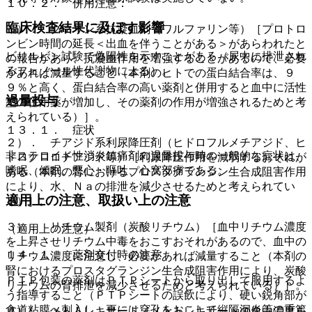
１０．２． 併用注意：
臨床検査結果に及ぼす影響
１）． クマリン系抗凝血剤（ワルファリン等）［プロトロ
ンビン時間の延長＜出血を伴うことがある＞があらわれたと
ビリルビン試験で偽陽性を示すことがある（尿中に排泄され
の報告があり、抗凝血作用を増強することがあるので、必要
るフェノール性代謝物による）。
があれば減量すること（本剤のヒトでの蛋白結合率は、９
９％と高く、蛋白結合率の高い薬剤と併用すると血中に活性
過量投与
型の併用薬が増加し、その薬剤の作用が増強されるためと考
えられている）］。
１３．１． 症状
２）． チアジド系利尿降圧剤（ヒドロフルメチアジド、ヒ
非ステロイド性消炎鎮痛剤の過量投与時の一般的な症状は、
ドロクロロチアジド等）［利尿降圧作用を減弱するおそれが
嗜眠、傾眠、悪心・嘔吐、心窩部痛である。
ある（本剤の腎におけるプロスタグランジン生合成阻害作用
により、水、Ｎａの排泄を減少させるためと考えられてい
適用上の注意、取扱い上の注意
る）］。
３）． リチウム製剤（炭酸リチウム）［血中リチウム濃度
（適用上の注意）
を上昇させリチウム中毒をおこすおそれがあるので、血中の
１４．１． 薬剤交付時の注意
リチウム濃度に注意し、必要があれば減量すること（本剤の
腎におけるプロスタグランジン生合成阻害作用により、炭酸
ＰＴＰ包装の薬剤はＰＴＰシートから取り出して服用するよ
リチウムの腎排泄を減少させるためと考えられている）］。
う指導すること（ＰＴＰシートの誤飲により、硬い鋭角部が
食道粘膜へ刺入し、更には穿孔をおこして縦隔洞炎等の重篤
４）． メトトレキサート［メトトレキサートの血中濃度を