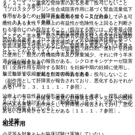
９．２．１． 重篤な腎障害のある患者：投与しないこと
る）〔２．９参照〕。
（プロスタグランジン生合成阻害作用に基づく腎血流量低下
作用があるため、腎障害を悪化させることがある）〔２．
９．５．２． 妊婦＜妊娠後期を除く＞又は妊娠している可
４、１１．１．６参照〕。
能性のある女性：治療上の有益性が危険性を上回ると判断さ
れる場合にのみ投与すること（投与する際には、必要最小限
９．２．２． 腎障害＜重篤な腎障害を除く＞又はその既往
にとどめ、羊水量、胎児の動脈管収縮を疑う所見を妊娠週数
歴のある患者：プロスタグランジン生合成阻害作用に基づく
や投与日数を考慮して適宜確認するなど慎重に投与するこ
腎血流量低下作用があるため、腎障害を悪化あるいは再発さ
と）。シクロオキシゲナーゼ阻害剤（経口剤、坐剤）を妊婦
せることがある〔１１．１．６参照〕。
に使用し、胎児の腎機能障害及び尿量減少、それに伴う羊水
過少症が起きたとの報告がある。シクロオキシゲナーゼ阻害
（肝機能障害患者）
剤（全身作用を期待する製剤）を妊娠中期の妊婦に使用し、
胎児動脈管収縮が起きたとの報告がある。
９．３．１． 重篤な肝障害のある患者：投与しないこと
（副作用として肝障害が報告されており、悪化するおそれが
（授乳婦）
ある）〔２．３、１１．１．７参照〕。
治療上の有益性及び母乳栄養の有益性を考慮し、授乳の継続
９．３．２． 肝障害＜重篤な肝障害を除く＞又はその既往
又は中止を検討すること（動物実験（ラット）で乳汁中への
歴のある患者：副作用として肝障害が報告されており、悪化
移行が報告されている）。
あるいは再発させることがある〔１１．１．７参照〕。
小児等
相互作用
小児等を対象とした臨床試験は実施していない。