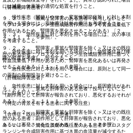
には減量、休薬等の適切な処置を行うこと。
（腎機能障害患者）
・ 慢性疾患（関節リウマチ、変形性関節症等）に対し本剤
９．２．１． 重篤な腎障害のある患者：投与しないこと
を用いる場合には、薬物療法以外の療法も考慮すること。
（プロスタグランジン生合成阻害作用に基づく腎血流量低下
作用があるため、腎障害を悪化させることがある）〔２．
８．３． 急性疾患に対し本剤を用いる場合には、次の事項
４、１１．１．６参照〕。
を考慮すること。
９．２．２． 腎障害＜重篤な腎障害を除く＞又はその既往
・ 急性疾患に対し本剤を用いる場合には、急性炎症及び疼
歴のある患者：プロスタグランジン生合成阻害作用に基づく
痛の程度を考慮し、投与すること。
腎血流量低下作用があるため、腎障害を悪化あるいは再発さ
せることがある〔１１．１．６参照〕。
・ 急性疾患に対し本剤を用いる場合には、原則として同一
の薬剤の長期投与を避けること。
（肝機能障害患者）
・ 急性疾患に対し本剤を用いる場合には、原因療法があれ
９．３．１． 重篤な肝障害のある患者：投与しないこと
ばこれを行うこと。
（副作用として肝障害が報告されており、悪化するおそれが
ある）〔２．３、１１．１．７参照〕。
（特定の背景を有する患者に関する注意）
９．３．２． 肝障害＜重篤な肝障害を除く＞又はその既往
（合併症・既往歴等のある患者）
歴のある患者：副作用として肝障害が報告されており、悪化
あるいは再発させることがある〔１１．１．７参照〕。
９．１．１． 消化性潰瘍の既往歴のある患者：プロスタグ
ランジン生合成阻害作用に基づき胃の血流量が減少するた