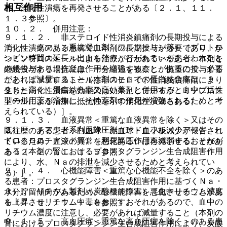
相互作用
め、消化性潰瘍を再発させることがある〔２．１、１１．
１．３参照〕。
１０．２． 併用注意：
９．１．２． 非ステロイド性消炎鎮痛剤の長期投与による
１）． クマリン系抗凝血剤（ワルファリン等）［プロトロ
消化性潰瘍のある患者で、本剤の長期投与が必要であり、か
ンビン時間の延長＜出血を伴うことがある＞があらわれたと
つミソプロストールによる治療が行われている患者：本剤を
の報告があり、抗凝血作用を増強することがあるので、必要
継続投与する場合には、十分経過を観察し、慎重に投与する
があれば減量すること（本剤のヒトでの蛋白結合率は、９
こと（ミソプロストールは非ステロイド性消炎鎮痛剤により
９％と高く、蛋白結合率の高い薬剤と併用すると血中に活性
生じた消化性潰瘍を効能又は効果としているが、ミソプロス
型の併用薬が増加し、その薬剤の作用が増強されるためと考
トールによる治療に抵抗性を示す消化性潰瘍もある）。
えられている）］。
９．１．３． 血液異常＜重篤な血液異常を除く＞又はその
２）． チアジド系利尿降圧剤（ヒドロフルメチアジド、ヒ
既往歴のある患者：白血球・赤血球・血小板減少が報告され
ドロクロロチアジド等）［利尿降圧作用を減弱するおそれが
ているため、血液の異常を悪化あるいは再発させることがあ
ある（本剤の腎におけるプロスタグランジン生合成阻害作用
る〔２．２、１１．１．５参照〕。
により、水、Ｎａの排泄を減少させるためと考えられてい
９．１．４． 心機能障害＜重篤な心機能不全を除く＞のあ
る）］。
る患者：プロスタグランジン生合成阻害作用に基づくＮａ・
３）． リチウム製剤（炭酸リチウム）［血中リチウム濃度
水分貯留傾向があるため、心機能障害を悪化させることがあ
を上昇させリチウム中毒をおこすおそれがあるので、血中の
る〔２．５、１１．１．８参照〕。
リチウム濃度に注意し、必要があれば減量すること（本剤の
９．１．５． 高血圧症＜重篤な高血圧症を除く＞のある患
腎におけるプロスタグランジン生合成阻害作用により、炭酸