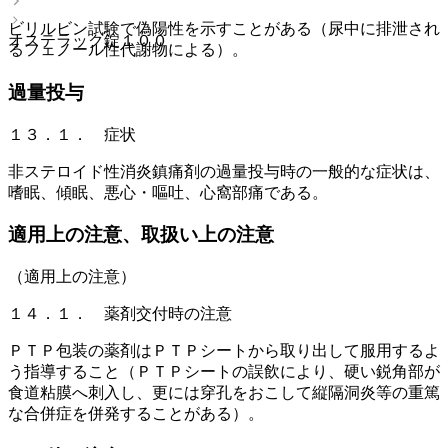
ビリルビン試験で偽陽性を示すことがある（尿中に排泄され
オステラック錠１００
るフェノール性代謝物による）。
過量投与
１３．１． 症状
非ステロイド性消炎鎮痛剤の過量投与時の一般的な症状は、
嗜眠、傾眠、悪心・嘔吐、心窩部痛である。
適用上の注意、取扱い上の注意
（適用上の注意）
１４．１． 薬剤交付時の注意
ＰＴＰ包装の薬剤はＰＴＰシートから取り出して服用するよ
う指導すること（ＰＴＰシートの誤飲により、硬い鋭角部が
食道粘膜へ刺入し、更には穿孔をおこして縦隔洞炎等の重篤
な合併症を併発することがある）。