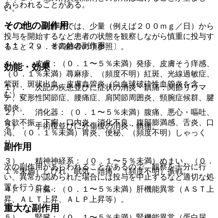
あらわれることがある。
い。
その他の副作用
７．２． 高齢者では、少量（例えば２００ｍｇ／日）から
投与を開始するなど患者の状態を観察しながら慎重に投与す
１１．２． その他の副作用
ること〔９．８高齢者の項参照〕。
１）． 皮膚：（０．１〜５％未満）発疹、皮膚そう痒感、
効能・効果
（０．１％未満）蕁麻疹、（頻度不明）紅斑、光線過敏症、
紫斑、斑状出血、皮膚血管炎（白血球破砕性血管炎を含
１）． 次記の疾患並びに症状の消炎・鎮痛：関節リウマ
む）。
チ、変形性関節症、腰痛症、肩関節周囲炎、頸腕症候群、腱
鞘炎。
２）． 消化器：（０．１〜５％未満）腹痛、悪心・嘔吐、
食欲不振、下痢、口内炎、消化不良、腹部膨満感、舌炎、口
２）． 手術後並びに外傷後の消炎・鎮痛。
渇、（０．１％未満）胃炎、便秘、（頻度不明）しゃっく
り。
副作用
３）． 精神神経系：（０．１〜５％未満）めまい、（０．
次の副作用があらわれることがあるので、観察を十分に行
１％未満）しびれ、眠気、頭痛、（頻度不明）振戦。
い、異常が認められた場合には投与を中止するなど適切な処
置を行うこと。
４）． 肝臓：（０．１〜５％未満）肝機能異常（ＡＳＴ上
昇、ＡＬＴ上昇、ＡＬＰ上昇等）。
重大な副作用
５）． 腎臓：（０．１〜５％未満）腎機能異常（蛋白尿、