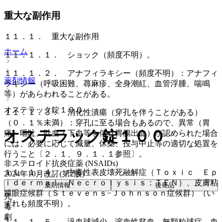
重大な副作用
１１．１． 重大な副作用
ホーム
１１．１．１． ショック（頻度不明）。
１１．１．２． アナフィラキシー（頻度不明）：アナフィ
薬剤情報
ラキシー（呼吸困難、蕁麻疹、全身潮紅、血管浮腫、喘鳴
等）があらわれることがある。
オステラック錠１００
１１．１．３． 消化性潰瘍（穿孔を伴うことがある）
（０．１％未満）：穿孔に至る場合もあるので、異常（胃
オステラック錠１００
痛、嘔吐、吐血・下血等を伴う胃腸出血）が認められた場合
には、必要に応じて減量、休薬、投与中止等の適切な処置を
行うこと〔２．１、９．１．１参照〕。
非ステロイド抗炎症薬 (NSAIDs)
１１．１．４． 中毒性表皮壊死融解症（Ｔｏｘｉｃ Ｅｐ
2024年10月改訂(第2版)
ｉｄｅｒｍａｌ Ｎｅｃｒｏｌｙｓｉｓ：ＴＥＮ）、皮膚粘
薬剤情報
後発品
膜眼症候群（Ｓｔｅｖｅｎｓ−Ｊｏｈｎｓｏｎ症候群）（い
先
ずれも頻度不明）。
毒
劇
１１．１．５． 汎血球減少、溶血性貧血、無顆粒球症、血