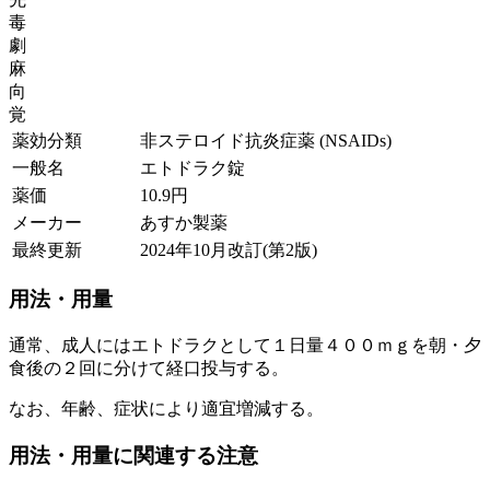
毒
劇
麻
向
覚
薬効分類
非ステロイド抗炎症薬 (NSAIDs)
一般名
エトドラク錠
薬価
10.9
円
メーカー
あすか製薬
最終更新
2024年10月改訂(第2版)
用法・用量
通常、成人にはエトドラクとして１日量４００ｍｇを朝・夕
食後の２回に分けて経口投与する。
なお、年齢、症状により適宜増減する。
用法・用量に関連する注意