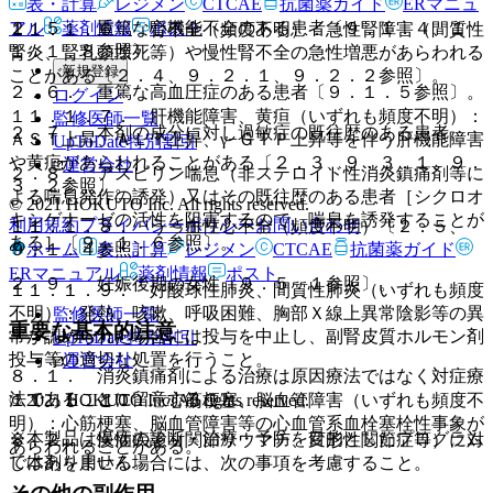
表・計算
レジメン
CTCAE
抗菌薬ガイド
ERマニュ
アル
薬剤情報
ポスト
２．５． 重篤な心機能不全のある患者〔９．１．４、１
１１．１．６． 腎不全（頻度不明）：急性腎障害（間質性
１．１．８参照〕。
腎炎、腎乳頭壊死等）や慢性腎不全の急性増悪があらわれる
新規登録
ことがある〔２．４、９．２．１、９．２．２参照〕。
２．６． 重篤な高血圧症のある患者〔９．１．５参照〕。
ログイン
１１．１．７． 肝機能障害、黄疸（いずれも頻度不明）：
監修医師一覧
２．７． 本剤の成分に対し過敏症の既往歴のある患者。
ＡＳＴ上昇、ＡＬＴ上昇、γ−ＧＴＰ上昇等を伴う肝機能障害
UpToDate特別割引
や黄疸があらわれることがある〔２．３、９．３．１、９．
運営会社
２．８． アスピリン喘息（非ステロイド性消炎鎮痛剤等に
３．２参照〕。
よる喘息発作の誘発）又はその既往歴のある患者［シクロオ
© 2021 HOKUTO Inc. All rights reserved.
キシゲナーゼの活性を阻害するので、喘息を誘発することが
利用規約
プライバシーポリシー
お問い合わせ
１１．１．８． うっ血性心不全（頻度不明）〔２．５、
ある］〔９．１．６参照〕。
ホーム
表・計算
レジメン
CTCAE
抗菌薬ガイド
９．１．４参照〕。
ERマニュアル
薬剤情報
ポスト
２．９． 妊娠後期の女性〔９．５．１参照〕。
１１．１．９． 好酸球性肺炎、間質性肺炎（いずれも頻度
不明）：発熱、咳嗽、呼吸困難、胸部Ｘ線上異常陰影等の異
監修医師一覧
重要な基本的注意
常が認められた場合には投与を中止し、副腎皮質ホルモン剤
UpToDate特別割引
投与等の適切な処置を行うこと。
運営会社
８．１． 消炎鎮痛剤による治療は原因療法ではなく対症療
法であることに留意すること。
© 2021 HOKUTO Inc. All rights reserved.
１１．１．１０． 心筋梗塞、脳血管障害（いずれも頻度不
明）：心筋梗塞、脳血管障害等の心血管系血栓塞栓性事象が
※本製品は疾病の診断・治療・予防を目的としたプログラム
８．２． 慢性疾患（関節リウマチ、変形性関節症等）に対
あらわれることがある。
ではありません。
し本剤を用いる場合には、次の事項を考慮すること。