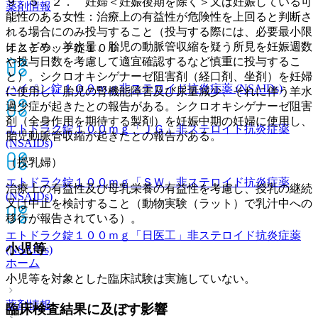
９．５．２． 妊婦＜妊娠後期を除く＞又は妊娠している可
薬剤情報
能性のある女性：治療上の有益性が危険性を上回ると判断さ
れる場合にのみ投与すること（投与する際には、必要最小限
にとどめ、羊水量、胎児の動脈管収縮を疑う所見を妊娠週数
オステラック錠１００
や投与日数を考慮して適宜確認するなど慎重に投与するこ
と）。シクロオキシゲナーゼ阻害剤（経口剤、坐剤）を妊婦
ハイペン錠１００ｍｇ
非ステロイド抗炎症薬 (NSAIDs)
に使用し、胎児の腎機能障害及び尿量減少、それに伴う羊水
過少症が起きたとの報告がある。シクロオキシゲナーゼ阻害
剤（全身作用を期待する製剤）を妊娠中期の妊婦に使用し、
エトドラク錠１００ｍｇ「ＪＧ」
非ステロイド抗炎症薬
胎児動脈管収縮が起きたとの報告がある。
(NSAIDs)
（授乳婦）
エトドラク錠１００ｍｇ「ＳＷ」
非ステロイド抗炎症薬
治療上の有益性及び母乳栄養の有益性を考慮し、授乳の継続
(NSAIDs)
又は中止を検討すること（動物実験（ラット）で乳汁中への
移行が報告されている）。
エトドラク錠１００ｍｇ「日医工」
非ステロイド抗炎症薬
小児等
(NSAIDs)
ホーム
小児等を対象とした臨床試験は実施していない。
薬剤情報
臨床検査結果に及ぼす影響