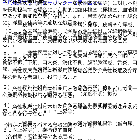
その他の副作用
利用規約
プライバシーポリシー
お問い合わせ
・ 慢性疾患（関節リウマチ、変形性関節症等）に対し本剤
を長期投与する場合には定期的に臨床検査（尿検査、血液検
１１．２． その他の副作用
査及び肝機能検査等）を行い、また、異常が認められた場合
には減量、休薬等の適切な処置を行うこと。
１）． 皮膚：（０．１〜５％未満）発疹、皮膚そう痒感、
（０．１％未満）蕁麻疹、（頻度不明）紅斑、光線過敏症、
・ 慢性疾患（関節リウマチ、変形性関節症等）に対し本剤
紫斑、斑状出血、皮膚血管炎（白血球破砕性血管炎を含
を用いる場合には、薬物療法以外の療法も考慮すること。
む）。
８．３． 急性疾患に対し本剤を用いる場合には、次の事項
２）． 消化器：（０．１〜５％未満）腹痛、悪心・嘔吐、
を考慮すること。
食欲不振、下痢、口内炎、消化不良、腹部膨満感、舌炎、口
渇、（０．１％未満）胃炎、便秘、（頻度不明）しゃっく
・ 急性疾患に対し本剤を用いる場合には、急性炎症及び疼
り。
痛の程度を考慮し、投与すること。
３）． 精神神経系：（０．１〜５％未満）めまい、（０．
・ 急性疾患に対し本剤を用いる場合には、原則として同一
１％未満）しびれ、眠気、頭痛、（頻度不明）振戦。
の薬剤の長期投与を避けること。
４）． 肝臓：（０．１〜５％未満）肝機能異常（ＡＳＴ上
・ 急性疾患に対し本剤を用いる場合には、原因療法があれ
昇、ＡＬＴ上昇、ＡＬＰ上昇等）。
ばこれを行うこと。
５）． 腎臓：（０．１〜５％未満）腎機能異常（蛋白尿、
（特定の背景を有する患者に関する注意）
ＢＵＮ上昇等）、顕微鏡的血尿。
（合併症・既往歴等のある患者）