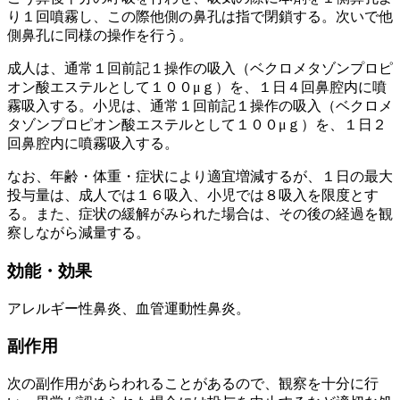
り１回噴霧し、この際他側の鼻孔は指で閉鎖する。次いで他
側鼻孔に同様の操作を行う。
成人は、通常１回前記１操作の吸入（ベクロメタゾンプロピ
オン酸エステルとして１００μｇ）を、１日４回鼻腔内に噴
霧吸入する。小児は、通常１回前記１操作の吸入（ベクロメ
タゾンプロピオン酸エステルとして１００μｇ）を、１日２
回鼻腔内に噴霧吸入する。
なお、年齢・体重・症状により適宜増減するが、１日の最大
投与量は、成人では１６吸入、小児では８吸入を限度とす
る。また、症状の緩解がみられた場合は、その後の経過を観
察しながら減量する。
効能・効果
アレルギー性鼻炎、血管運動性鼻炎。
副作用
次の副作用があらわれることがあるので、観察を十分に行