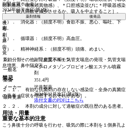
副腎皮質ホルモン
頭刺激感、咽喉頭異物感）、＊口腔感染並びに＊呼吸器感染
2024年03月改訂(第1版)
［＊：吸入回数を減少させるか、吸入を中止すること］。
薬剤情報
後発品
４）． 消化器：（頻度不明）食欲不振、悪心、嘔吐、下
後
痢。
毒
劇
５）． 循環器：（頻度不明）高血圧。
麻
向
６）． 精神神経系：（頻度不明）頭痛、めまい。
覚
薬効分類
副腎皮質ホルモン
７）． その他：（頻度不明）気管支喘息の発現・気管支喘
息増悪、鼻中隔穿孔。
ベクロメタゾンプロピオン酸エステル噴霧
一般名
剤
禁忌
薬価
351.4
円
メーカー
沢井製薬
２．１． 有効な抗菌剤の存在しない感染症・全身の真菌症
2024年03月改訂(第1版)
の患者［症状を増悪するおそれがある］。
最終更新
添付文書のPDFはこちら
２．２． 本剤の成分に対して過敏症の既往歴のある患者。
用法・用量
重要な基本的注意
こう鼻後十分の呼吸を行わせ、吸気の際に本剤を１側鼻孔よ