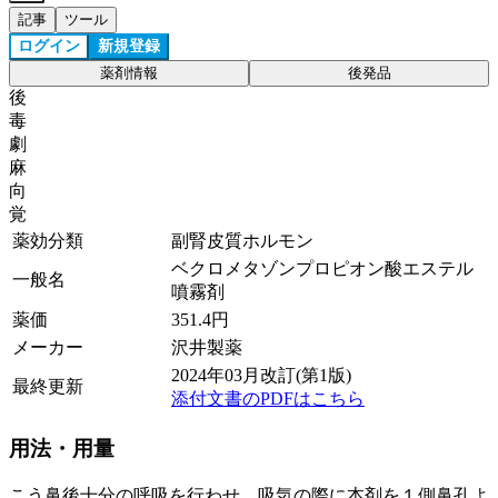
記事
ツール
ログイン
新規登録
薬剤情報
後発品
後
毒
劇
麻
向
覚
薬効分類
副腎皮質ホルモン
ベクロメタゾンプロピオン酸エステル
一般名
噴霧剤
薬価
351.4
円
メーカー
沢井製薬
2024年03月改訂(第1版)
最終更新
添付文書のPDFはこちら
用法・用量
こう鼻後十分の呼吸を行わせ、吸気の際に本剤を１側鼻孔よ