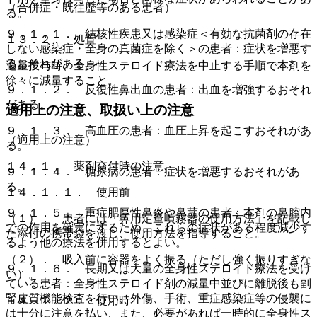
（合併症・既往歴等のある患者）
る。
９．１．１． 結核性疾患又は感染症＜有効な抗菌剤の存在
１３．２． 処置
しない感染症・全身の真菌症を除く＞の患者：症状を増悪す
るおそれがある。
過量投与時、全身性ステロイド療法を中止する手順で本剤を
徐々に減量すること。
９．１．２． 反復性鼻出血の患者：出血を増強するおそれ
がある。
適用上の注意、取扱い上の注意
９．１．３． 高血圧の患者：血圧上昇を起こすおそれがあ
（適用上の注意）
る。
１４．１． 薬剤交付時の注意
９．１．４． 糖尿病の患者：症状を増悪するおそれがあ
る。
１４．１．１． 使用前
９．１．５． 重症肥厚性鼻炎や鼻茸の患者：本剤の鼻腔内
（１）． 患者には「鼻用定量噴霧器の使用方法」を記載し
での作用を確実にするため、これらの症状がある程度減少す
た添付の携帯袋を渡し、使用方法を指導すること。
るよう他の療法を併用するとよい。
（２）． 吸入前に容器をよく振る（ただし強く振りすぎな
９．１．６． 長期又は大量の全身性ステロイド療法を受け
い）。
ている患者：全身性ステロイド剤の減量中並びに離脱後も副
腎皮質機能検査を行い、外傷、手術、重症感染症等の侵襲に
１４．１．２． 使用時
は十分に注意を払い、また、必要があれば一時的に全身性ス