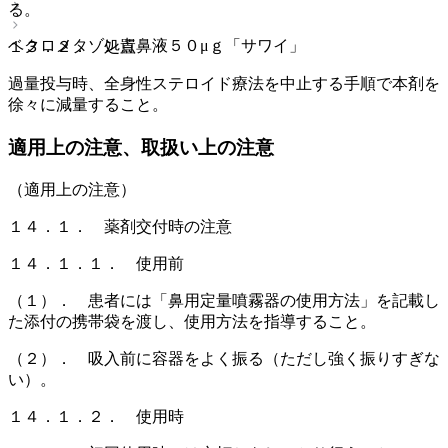
る。
ベクロメタゾン点鼻液５０μｇ「サワイ」
１３．２． 処置
過量投与時、全身性ステロイド療法を中止する手順で本剤を
徐々に減量すること。
適用上の注意、取扱い上の注意
（適用上の注意）
１４．１． 薬剤交付時の注意
１４．１．１． 使用前
（１）． 患者には「鼻用定量噴霧器の使用方法」を記載し
た添付の携帯袋を渡し、使用方法を指導すること。
（２）． 吸入前に容器をよく振る（ただし強く振りすぎな
い）。
１４．１．２． 使用時