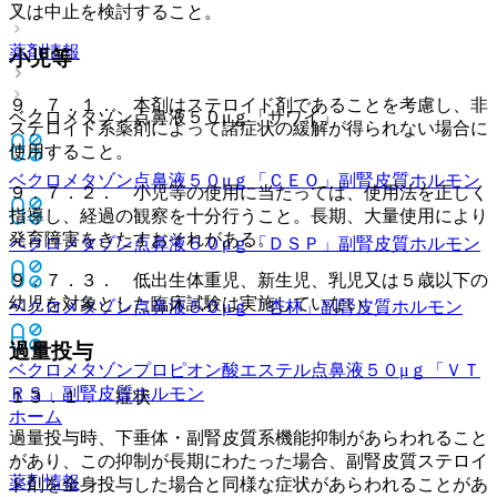
又は中止を検討すること。
薬剤情報
小児等
９．７．１． 本剤はステロイド剤であることを考慮し、非
ベクロメタゾン点鼻液５０μｇ「サワイ」
ステロイド系薬剤によって諸症状の緩解が得られない場合に
使用すること。
ベクロメタゾン点鼻液５０μｇ「ＣＥＯ」
副腎皮質ホルモン
９．７．２． 小児等の使用に当たっては、使用法を正しく
指導し、経過の観察を十分行うこと。長期、大量使用により
発育障害をきたすおそれがある。
ベクロメタゾン点鼻液５０μｇ「ＤＳＰ」
副腎皮質ホルモン
９．７．３． 低出生体重児、新生児、乳児又は５歳以下の
幼児を対象とした臨床試験は実施していない。
ベクロメタゾン点鼻液５０μｇ「杏林」
副腎皮質ホルモン
過量投与
ベクロメタゾンプロピオン酸エステル点鼻液５０μｇ「ＶＴ
ＲＳ」
副腎皮質ホルモン
１３．１． 症状
ホーム
過量投与時、下垂体・副腎皮質系機能抑制があらわれること
があり、この抑制が長期にわたった場合、副腎皮質ステロイ
薬剤情報
ド剤を全身投与した場合と同様な症状があらわれることがあ