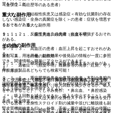
置を行うこと。
（合併症・既往歴等のある患者）
９．１．１． 結核性疾患又は感染症＜有効な抗菌剤の存在
重大な副作用
しない感染症・全身の真菌症を除く＞の患者：症状を増悪す
るおそれがある。
１１．１． 重大な副作用
９．１．２． 反復性鼻出血の患者：出血を増強するおそれ
１１．１．１． 眼圧亢進、緑内障（頻度不明）。
がある。
その他の副作用
薬剤情報
９．１．３． 高血圧の患者：血圧上昇を起こすおそれがあ
る。
薬剤写真、用法用量、効能効果や後発品の情報が一度に参照
１１．２． その他の副作用
でき、関連情報へ簡単にアクセスができます。
９．１．４． 糖尿病の患者：症状を増悪するおそれがあ
１）． 過敏症：（頻度不明）蕁麻疹等の発疹、紅斑、そう
る。
一般名、製品名どちらでも検索可能！
痒、浮腫。
９．１．５． 重症肥厚性鼻炎や鼻茸の患者：本剤の鼻腔内
※ ご使用いただく際に、必ず最新の添付文書および安全性
２）． 鼻腔：（頻度不明）鼻症状（鼻刺激感、鼻そう痒
での作用を確実にするため、これらの症状がある程度減少す
情報も併せてご確認下さい。
感、鼻乾燥感、鼻不快感）［吸入回数を減少させるか、吸入
るよう他の療法を併用するとよい。
を中止すること］、くしゃみ発作、＊鼻出血、＊鼻腔感染
［＊：吸入回数を減少させるか、吸入を中止すること］、異
９．１．６． 長期又は大量の全身性ステロイド療法を受け
臭感、嗅覚障害。
ている患者：全身性ステロイド剤の減量中並びに離脱後も副
腎皮質機能検査を行い、外傷、手術、重症感染症等の侵襲に
３）． 口腔並びに呼吸器：（頻度不明）咽喉頭症状（咽喉
※本製品は疾病の診断・治療・予防を目的としたプログラム