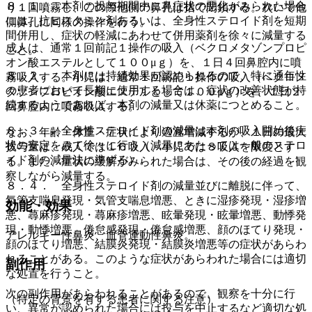
８．１． 本剤の投与期間中に鼻症状の悪化がみられた場合
り１回噴霧し、この際他側の鼻孔は指で閉鎖する。次いで他
には、抗ヒスタミン剤あるいは、全身性ステロイド剤を短期
側鼻孔に同様の操作を行う。
間併用し、症状の軽減にあわせて併用薬剤を徐々に減量する
成人は、通常１回前記１操作の吸入（ベクロメタゾンプロピ
こと。
オン酸エステルとして１００μｇ）を、１日４回鼻腔内に噴
８．２． 本剤には持続効果が認められるので、特に通年性
霧吸入する。小児は、通常１回前記１操作の吸入（ベクロメ
の患者において長期に使用する場合は、症状の改善状態が持
タゾンプロピオン酸エステルとして１００μｇ）を、１日２
続するようであれば、本剤の減量又は休薬につとめること。
回鼻腔内に噴霧吸入する。
８．３． 全身性ステロイド剤の減量は本剤の吸入開始後症
なお、年齢・体重・症状により適宜増減するが、１日の最大
状の安定をみて徐々に行う（減量にあたっては一般のステロ
投与量は、成人では１６吸入、小児では８吸入を限度とす
イド剤の減量法に準ずる）。
る。また、症状の緩解がみられた場合は、その後の経過を観
察しながら減量する。
８．４． 全身性ステロイド剤の減量並びに離脱に伴って、
気管支喘息発現・気管支喘息増悪、ときに湿疹発現・湿疹増
効能・効果
悪、蕁麻疹発現・蕁麻疹増悪、眩暈発現・眩暈増悪、動悸発
現・動悸増悪、倦怠感発現・倦怠感増悪、顔のほてり発現・
アレルギー性鼻炎、血管運動性鼻炎。
顔のほてり増悪、結膜炎発現・結膜炎増悪等の症状があらわ
れることがある。このような症状があらわれた場合には適切
副作用
な処置を行うこと。
次の副作用があらわれることがあるので、観察を十分に行
（特定の背景を有する患者に関する注意）
い、異常が認められた場合には投与を中止するなど適切な処