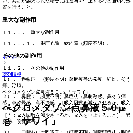
い、異常が認められた場合には投与を中止するなど適切な処
置を行うこと。
重大な副作用
１１．１． 重大な副作用
１１．１．１． 眼圧亢進、緑内障（頻度不明）。
その他の副作用
ホーム
１１．２． その他の副作用
薬剤情報
１）． 過敏症：（頻度不明）蕁麻疹等の発疹、紅斑、そう
痒、浮腫。
ベクロメタゾン点鼻液５０μｇ「サワイ」
２）． 鼻腔：（頻度不明）鼻症状（鼻刺激感、鼻そう痒
感、鼻乾燥感、鼻不快感）［吸入回数を減少させるか、吸入
ベクロメタゾン点鼻液５０μ
を中止すること］、くしゃみ発作、＊鼻出血、＊鼻腔感染
［＊：吸入回数を減少させるか、吸入を中止すること］、異
ｇ「サワイ」
臭感、嗅覚障害。
３）． 口腔並びに呼吸器：（頻度不明）咽喉頭症状（咽喉