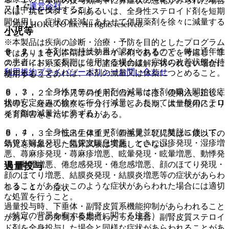
８．１． 本剤の投与期間中に鼻症状の悪化がみられた場合
運営会社
又は中止を検討すること。
には、抗ヒスタミン剤あるいは、全身性ステロイド剤を短期
間併用し、症状の軽減にあわせて併用薬剤を徐々に減量する
© 2021 HOKUTO Inc. All rights reserved.
小児等
こと。
※本製品は疾病の診断・治療・予防を目的としたプログラム
８．２． 本剤には持続効果が認められるので、特に通年性
９．７．１． 本剤はステロイド剤であることを考慮し、非
ではありません。
の患者において長期に使用する場合は、症状の改善状態が持
ステロイド系薬剤によって諸症状の緩解が得られない場合に
利用規約
プライバシーポリシー
お問い合わせ
続するようであれば、本剤の減量又は休薬につとめること。
使用すること。
８．３． 全身性ステロイド剤の減量は本剤の吸入開始後症
９．７．２． 小児等の使用に当たっては、使用法を正しく
状の安定をみて徐々に行う（減量にあたっては一般のステロ
指導し、経過の観察を十分行うこと。長期、大量使用により
イド剤の減量法に準ずる）。
発育障害をきたすおそれがある。
８．４． 全身性ステロイド剤の減量並びに離脱に伴って、
９．７．３． 低出生体重児、新生児、乳児又は５歳以下の
気管支喘息発現・気管支喘息増悪、ときに湿疹発現・湿疹増
幼児を対象とした臨床試験は実施していない。
悪、蕁麻疹発現・蕁麻疹増悪、眩暈発現・眩暈増悪、動悸発
現・動悸増悪、倦怠感発現・倦怠感増悪、顔のほてり発現・
過量投与
顔のほてり増悪、結膜炎発現・結膜炎増悪等の症状があらわ
れることがある。このような症状があらわれた場合には適切
１３．１． 症状
な処置を行うこと。
過量投与時、下垂体・副腎皮質系機能抑制があらわれること
（特定の背景を有する患者に関する注意）
があり、この抑制が長期にわたった場合、副腎皮質ステロイ
ド剤を全身投与した場合と同様な症状があらわれることがあ