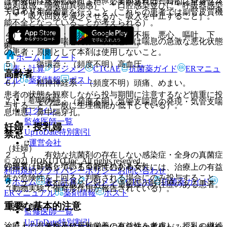
は十分に注意を払い、また、必要があれば一時的に全身性ス
頭刺激感、咽喉頭異物感）、＊口腔感染並びに＊呼吸器感染
ではありません。
テロイド剤の増量を行うこと（これらの患者では副腎皮質機
［＊：吸入回数を減少させるか、吸入を中止すること］。
能不全となっていることが考えられる）。
４）． 消化器：（頻度不明）食欲不振、悪心、嘔吐、下
９．１．７． 喘息発作重積状態又は喘息の急激な悪化状態
痢。
の患者：原則として本剤は使用しないこと。
ホーム
ノート
５）． 循環器：（頻度不明）高血圧。
表・計算
レジメン
CTCAE
抗菌薬ガイド
ERマニュ
高齢者
アル
薬剤情報
ポスト
６）． 精神神経系：（頻度不明）頭痛、めまい。
患者の状態を観察しながら投与期間に注意するなど慎重に投
新規登録
７）． その他：（頻度不明）気管支喘息の発現・気管支喘
与すること（一般に生理機能が低下している）。
ログイン
息増悪、鼻中隔穿孔。
監修医師一覧
妊婦・授乳婦
UpToDate特別割引
禁忌
運営会社
（妊婦）
２．１． 有効な抗菌剤の存在しない感染症・全身の真菌症
© 2021 HOKUTO Inc. All rights reserved.
の患者［症状を増悪するおそれがある］。
妊婦又は妊娠している可能性のある女性には、治療上の有益
利用規約
プライバシーポリシー
お問い合わせ
性が危険性を上回ると判断される場合にのみ投与すること
ホーム
表・計算
レジメン
CTCAE
抗菌薬ガイド
２．２． 本剤の成分に対して過敏症の既往歴のある患者。
（動物実験で催奇形作用が報告されている）。
ERマニュアル
薬剤情報
ポスト
重要な基本的注意
（授乳婦）
監修医師一覧
UpToDate特別割引
治療上の有益性及び母乳栄養の有益性を考慮し、授乳の継続