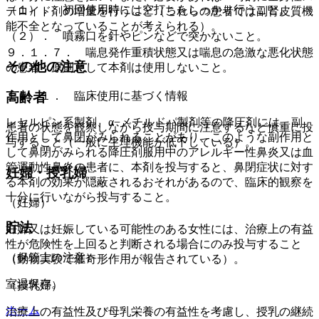
（１）． 初回使用時には空打ちをしっかり行うこと。
テロイド剤の増量を行うこと（これらの患者では副腎皮質機
能不全となっていることが考えられる）。
（２）． 噴霧口を針やピンなどで突かないこと。
９．１．７． 喘息発作重積状態又は喘息の急激な悪化状態
その他の注意
の患者：原則として本剤は使用しないこと。
高齢者
１５．１． 臨床使用に基づく情報
レセルピン系製剤、α−メチルドパ製剤等の降圧剤には、副
患者の状態を観察しながら投与期間に注意するなど慎重に投
作用として鼻閉がみられることがあり、このような副作用と
与すること（一般に生理機能が低下している）。
して鼻閉がみられる降圧剤服用中のアレルギー性鼻炎又は血
管運動性鼻炎の患者に、本剤を投与すると、鼻閉症状に対す
妊婦・授乳婦
る本剤の効果が隠蔽されるおそれがあるので、臨床的観察を
十分に行いながら投与すること。
（妊婦）
貯法
妊婦又は妊娠している可能性のある女性には、治療上の有益
性が危険性を上回ると判断される場合にのみ投与すること
（保管上の注意）
（動物実験で催奇形作用が報告されている）。
室温保存。
（授乳婦）
ホーム
治療上の有益性及び母乳栄養の有益性を考慮し、授乳の継続