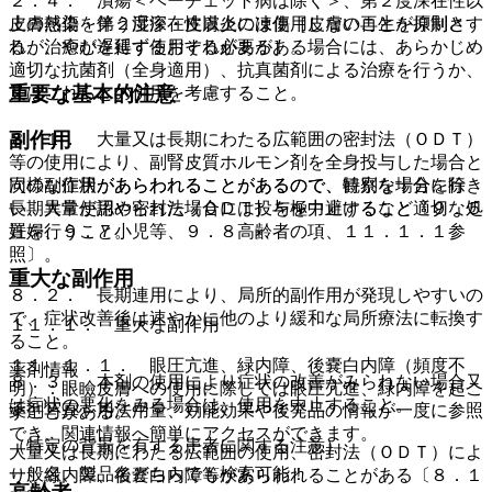
２．４． 潰瘍＜ベーチェット病は除く＞、第２度深在性以
上の熱傷・第２度深在性以上の凍傷［皮膚の再生が抑制さ
皮膚感染を伴う湿疹・皮膚炎には使用しないことを原則とす
れ、治癒が遅延するおそれがある］。
るが、やむを得ず使用する必要がある場合には、あらかじめ
適切な抗菌剤（全身適用）、抗真菌剤による治療を行うか、
重要な基本的注意
又はこれらとの併用を考慮すること。
副作用
８．１． 大量又は長期にわたる広範囲の密封法（ＯＤＴ）
等の使用により、副腎皮質ホルモン剤を全身投与した場合と
同様な症状があらわれることがあるので、特別な場合を除き
次の副作用があらわれることがあるので、観察を十分に行
長期大量使用や密封法（ＯＤＴ）を極力避けること〔９．５
い、異常が認められた場合には投与を中止するなど適切な処
妊婦、９．７小児等、９．８高齢者の項、１１．１．１参
置を行うこと。
照〕。
重大な副作用
８．２． 長期連用により、局所的副作用が発現しやすいの
で、症状改善後は速やかに他のより緩和な局所療法に転換す
１１．１． 重大な副作用
ること。
１１．１．１． 眼圧亢進、緑内障、後嚢白内障（頻度不
薬剤情報
８．３． 本剤の使用により症状の改善がみられない場合又
明）：眼瞼皮膚への使用に際しては眼圧亢進、緑内障を起こ
は症状の悪化をみる場合は、使用を中止すること。
薬剤写真、用法用量、効能効果や後発品の情報が一度に参照
すことがある。
でき、関連情報へ簡単にアクセスができます。
（特定の背景を有する患者に関する注意）
大量又は長期にわたる広範囲の使用、密封法（ＯＤＴ）によ
一般名、製品名どちらでも検索可能！
り、緑内障、後嚢白内障等があらわれることがある〔８．１