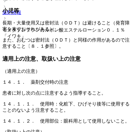
小児等
薬剤情報
長期・大量使用又は密封法（ＯＤＴ）は避けること（発育障
害を来すおそれがある）。
モメタゾンフランカルボン酸エステルローション０．１％
「イワキ」
また、おむつは密封法（ＯＤＴ）と同様の作用があるので注
意すること〔８．１参照〕。
適用上の注意、取扱い上の注意
（適用上の注意）
１４．１． 薬剤交付時の注意
患者に対し次の点に注意するよう指導すること。
１４．１．１． 使用時：化粧下、ひげそり後等に使用する
ことのないよう注意すること。
１４．１．２． 使用部位：眼科用として使用しないこと。
（取扱い上の注意）