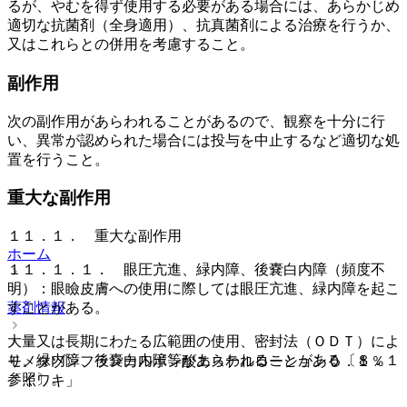
るが、やむを得ず使用する必要がある場合には、あらかじめ
適切な抗菌剤（全身適用）、抗真菌剤による治療を行うか、
又はこれらとの併用を考慮すること。
副作用
次の副作用があらわれることがあるので、観察を十分に行
い、異常が認められた場合には投与を中止するなど適切な処
置を行うこと。
重大な副作用
１１．１． 重大な副作用
ホーム
１１．１．１． 眼圧亢進、緑内障、後嚢白内障（頻度不
明）：眼瞼皮膚への使用に際しては眼圧亢進、緑内障を起こ
薬剤情報
すことがある。
大量又は長期にわたる広範囲の使用、密封法（ＯＤＴ）によ
り、緑内障、後嚢白内障等があらわれることがある〔８．１
モメタゾンフランカルボン酸エステルローション０．１％
参照〕。
「イワキ」