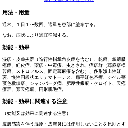
用法・用量
通常、１日１〜数回、適量を患部に塗布する。
なお、症状により適宜増減する。
効能・効果
湿疹・皮膚炎群（進行性指掌角皮症を含む）、乾癬、掌蹠膿
疱症、紅皮症、薬疹・中毒疹、虫さされ、痒疹群（蕁麻疹様
苔癬、ストロフルス、固定蕁麻疹を含む）、多形滲出性紅
斑、慢性円板状エリテマトーデス、扁平紅色苔癬、ジベル薔
薇色粃糠疹、シャンバーグ病、肥厚性瘢痕・ケロイド、天疱
瘡群、類天疱瘡、円形脱毛症。
効能・効果に関連する注意
（効能又は効果に関連する注意）
皮膚感染を伴う湿疹・皮膚炎には使用しないことを原則とす