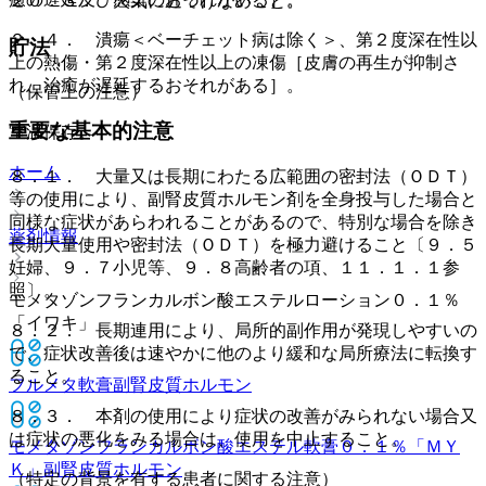
２０．３． 火気に近づけないこと。
２．４． 潰瘍＜ベーチェット病は除く＞、第２度深在性以
貯法
上の熱傷・第２度深在性以上の凍傷［皮膚の再生が抑制さ
れ、治癒が遅延するおそれがある］。
（保管上の注意）
重要な基本的注意
室温保存。
ホーム
８．１． 大量又は長期にわたる広範囲の密封法（ＯＤＴ）
等の使用により、副腎皮質ホルモン剤を全身投与した場合と
同様な症状があらわれることがあるので、特別な場合を除き
薬剤情報
長期大量使用や密封法（ＯＤＴ）を極力避けること〔９．５
妊婦、９．７小児等、９．８高齢者の項、１１．１．１参
照〕。
モメタゾンフランカルボン酸エステルローション０．１％
「イワキ」
８．２． 長期連用により、局所的副作用が発現しやすいの
で、症状改善後は速やかに他のより緩和な局所療法に転換す
ること。
フルメタ軟膏
副腎皮質ホルモン
８．３． 本剤の使用により症状の改善がみられない場合又
は症状の悪化をみる場合は、使用を中止すること。
モメタゾンフランカルボン酸エステル軟膏０．１％「ＭＹ
Ｋ」
副腎皮質ホルモン
（特定の背景を有する患者に関する注意）