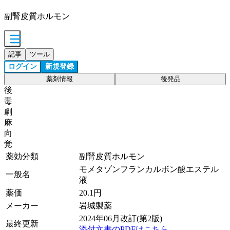
副腎皮質ホルモン
記事
ツール
ログイン
新規登録
薬剤情報
後発品
後
毒
劇
麻
向
覚
薬効分類
副腎皮質ホルモン
モメタゾンフランカルボン酸エステル
一般名
液
薬価
20.1
円
メーカー
岩城製薬
2024年06月改訂(第2版)
最終更新
添付文書のPDFはこちら