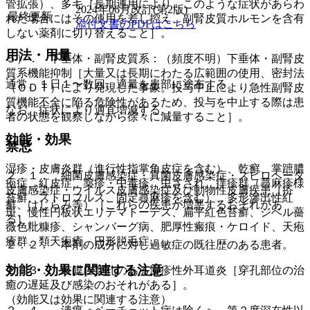
管拡張）、多毛［長期連用により、このような症状があらわ
2024年06月改訂(第2版)
最終更新
れた場合にはその使用を差し控え、副腎皮質ホルモンを含有
添付文書のPDFはこちら
しない薬剤に切り替えること］。
用法・用量
５）． 下垂体・副腎皮質系：（頻度不明）下垂体・副腎皮
質系機能抑制［大量又は長期にわたる広範囲の使用、密封法
通常、１日１〜数回、適量を患部に塗布する。
（ＯＤＴ）により発現した事象。投与中止により急性副腎皮
質機能不全に陥る危険性があるため、投与を中止する際は患
なお、症状により適宜増減する。
者の状態を観察しながら徐々に減量すること］。
効能・効果
禁忌
湿疹・皮膚炎群（進行性指掌角皮症を含む）、乾癬、掌蹠膿
２．１． 細菌皮膚感染症・真菌皮膚感染症・スピロヘータ
疱症、紅皮症、薬疹・中毒疹、虫さされ、痒疹群（蕁麻疹様
皮膚感染症・ウイルス皮膚感染症及び動物性皮膚疾患（疥
苔癬、ストロフルス、固定蕁麻疹を含む）、多形滲出性紅
癬、けじらみ等）［これらの疾患が増悪するおそれがあ
斑、慢性円板状エリテマトーデス、扁平紅色苔癬、ジベル薔
る］。
薇色粃糠疹、シャンバーグ病、肥厚性瘢痕・ケロイド、天疱
瘡群、類天疱瘡、円形脱毛症。
２．２． 本剤の成分に対し過敏症の既往歴のある患者。
効能・効果に関連する注意
２．３． 鼓膜に穿孔のある湿疹性外耳道炎［穿孔部位の治
癒の遅延及び感染のおそれがある］。
（効能又は効果に関連する注意）