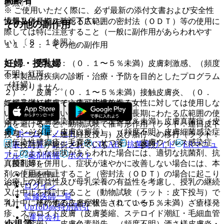
高齢者
参照〕。
※ ご使用いただく際に、必ず最新の添付文書および安全性
情報も併せてご確認下さい。
大量又は長期にわたる広範囲の密封法（ＯＤＴ）等の使用に
その他の副作用
際しては特に注意すること（一般に副作用があらわれやす
い）〔８．１参照〕。
１１．２． その他の副作用
妊婦・授乳婦
１）． 過敏症：（０．１〜５％未満）皮膚刺激感、（頻度
不明）紅斑。
※本製品は疾病の診断・治療・予防を目的としたプログラム
（妊婦）
ではありません。
２）． 皮膚：（０．１〜５％未満）接触皮膚炎、（０．
妊婦又は妊娠している可能性のある女性に対しては使用しな
１％未満）皮膚そう痒、皮膚乾燥。
いことが望ましい。また、大量又は長期にわたる広範囲の使
３）． 皮膚感染症：（０．１〜５％未満）皮膚真菌症（皮
用を避けること。動物試験で催奇形作用（ラット：連日皮下
膚カンジダ症、皮膚白癬等）、（頻度不明）皮膚細菌感染症
ホーム
ノート
投与、ウサギ：連日経皮投与）及び胎仔への移行（ラット：
（伝染性膿痂疹、毛嚢炎・せつ等）、皮膚ウイルス感染症
表・計算
レジメン
CTCAE
抗菌薬ガイド
ERマニュ
皮下投与）が報告されている〔８．１参照〕。
［このような症状があらわれた場合には、適切な抗菌剤、抗
アル
薬剤情報
ポスト
（授乳婦）
真菌剤等を併用し、症状が速やかに改善しない場合には、本
剤の使用を中止すること（密封法（ＯＤＴ）の場合に起こり
新規登録
治療上の有益性及び母乳栄養の有益性を考慮し、授乳の継続
やすい）］。
ログイン
又は中止を検討すること（動物試験（ラット：皮下投与）で
監修医師一覧
乳汁中に移行することが報告されている）。
４）． その他の皮膚症状：（０．１〜５％未満）ざ瘡様発
UpToDate特別割引
疹、ステロイド皮膚（皮膚萎縮、ステロイド潮紅・毛細血管
運営会社
拡張、紫斑）、皮膚色素脱失、（頻度不明）酒さ様皮膚炎・