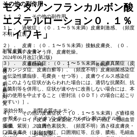
その他の副作用
モメタゾンフランカルボン酸
１１．２． その他の副作用
エステルローション０．１％
１）． 過敏症：（０．１〜５％未満）皮膚刺激感、（頻度
「イワキ」
不明）紅斑。
２）． 皮膚：（０．１〜５％未満）接触皮膚炎、（０．
副腎皮質ホルモン
１％未満）皮膚そう痒、皮膚乾燥。
2024年06月改訂(第2版)
３）． 皮膚感染症：（０．１〜５％未満）皮膚真菌症（皮
薬剤情報
後発品
膚カンジダ症、皮膚白癬等）、（頻度不明）皮膚細菌感染症
後
（伝染性膿痂疹、毛嚢炎・せつ等）、皮膚ウイルス感染症
毒
［このような症状があらわれた場合には、適切な抗菌剤、抗
劇
真菌剤等を併用し、症状が速やかに改善しない場合には、本
麻
剤の使用を中止すること（密封法（ＯＤＴ）の場合に起こり
向
やすい）］。
覚
薬効分類
副腎皮質ホルモン
４）． その他の皮膚症状：（０．１〜５％未満）ざ瘡様発
一般名
モメタゾンフランカルボン酸エステル液
疹、ステロイド皮膚（皮膚萎縮、ステロイド潮紅・毛細血管
薬価
20.1
円
拡張、紫斑）、皮膚色素脱失、（頻度不明）酒さ様皮膚炎・
口囲皮膚炎（ほほに潮紅、口囲潮紅等、丘疹、膿疱、毛細血
メーカー
岩城製薬