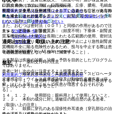
小児等
口囲皮膚炎（ほほに潮紅、口囲潮紅等、丘疹、膿疱、毛細血
© 2021 HOKUTO Inc. All rights reserved.
利用規約
プライバシーポリシー
お問い合わせ
管拡張）、多毛［長期連用により、このような症状があらわ
長期・大量使用又は密封法（ＯＤＴ）は避けること（発育障
れた場合にはその使用を差し控え、副腎皮質ホルモンを含有
害を来すおそれがある）。
ホーム
表・計算
レジメン
CTCAE
抗菌薬ガイド
しない薬剤に切り替えること］。
ERマニュアル
薬剤情報
ポスト
また、おむつは密封法（ＯＤＴ）と同様の作用があるので注
５）． 下垂体・副腎皮質系：（頻度不明）下垂体・副腎皮
意すること〔８．１参照〕。
監修医師一覧
質系機能抑制［大量又は長期にわたる広範囲の使用、密封法
UpToDate特別割引
適用上の注意、取扱い上の注意
（ＯＤＴ）により発現した事象。投与中止により急性副腎皮
運営会社
質機能不全に陥る危険性があるため、投与を中止する際は患
© 2021 HOKUTO Inc. All rights reserved.
者の状態を観察しながら徐々に減量すること］。
（適用上の注意）
※本製品は疾病の診断・治療・予防を目的としたプログラム
１４．１． 薬剤交付時の注意
禁忌
ではありません。
患者に対し次の点に注意するよう指導すること。
２．１． 細菌皮膚感染症・真菌皮膚感染症・スピロヘータ
利用規約
プライバシーポリシー
お問い合わせ
皮膚感染症・ウイルス皮膚感染症及び動物性皮膚疾患（疥
１４．１．１． 使用時：化粧下、ひげそり後等に使用する
癬、けじらみ等）［これらの疾患が増悪するおそれがあ
ことのないよう注意すること。
る］。
１４．１．２． 使用部位：眼科用として使用しないこと。
２．２． 本剤の成分に対し過敏症の既往歴のある患者。
（取扱い上の注意）
２．３． 鼓膜に穿孔のある湿疹性外耳道炎［穿孔部位の治
癒の遅延及び感染のおそれがある］。