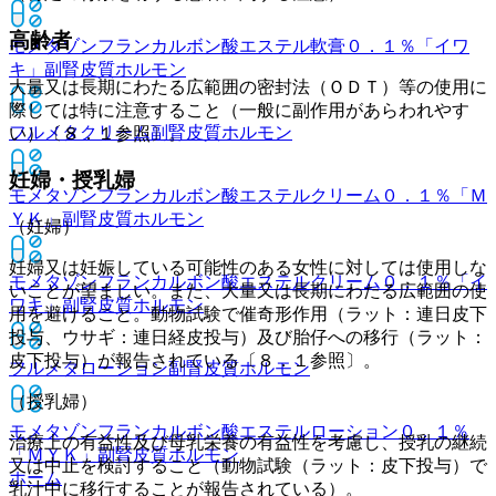
高齢者
モメタゾンフランカルボン酸エステル軟膏０．１％「イワ
キ」
副腎皮質ホルモン
大量又は長期にわたる広範囲の密封法（ＯＤＴ）等の使用に
際しては特に注意すること（一般に副作用があらわれやす
フルメタクリーム
副腎皮質ホルモン
い）〔８．１参照〕。
妊婦・授乳婦
モメタゾンフランカルボン酸エステルクリーム０．１％「Ｍ
ＹＫ」
副腎皮質ホルモン
（妊婦）
妊婦又は妊娠している可能性のある女性に対しては使用しな
モメタゾンフランカルボン酸エステルクリーム０．１％「イ
いことが望ましい。また、大量又は長期にわたる広範囲の使
ワキ」
副腎皮質ホルモン
用を避けること。動物試験で催奇形作用（ラット：連日皮下
投与、ウサギ：連日経皮投与）及び胎仔への移行（ラット：
皮下投与）が報告されている〔８．１参照〕。
フルメタローション
副腎皮質ホルモン
（授乳婦）
モメタゾンフランカルボン酸エステルローション０．１％
治療上の有益性及び母乳栄養の有益性を考慮し、授乳の継続
「ＭＹＫ」
副腎皮質ホルモン
又は中止を検討すること（動物試験（ラット：皮下投与）で
ホーム
乳汁中に移行することが報告されている）。