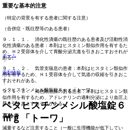
重要な基本的注意
（特定の背景を有する患者に関する注意）
（合併症・既往歴等のある患者）
９．１．１． 消化性潰瘍の既往歴のある患者及び活動性消
化性潰瘍のある患者：本剤はヒスタミン類似作用を有するた
め、Ｈ２受容体を介して胃酸分泌亢進を引きおこすおそれが
ホーム
ある。
９．１．２． 気管支喘息の患者：本剤はヒスタミン類似作
薬剤情報
用を有するため、Ｈ１受容体を介して気道の収縮を引きおこ
すおそれがある。
ベタヒスチンメシル酸塩錠６ｍｇ「トーワ」
９．１．３． 褐色細胞腫のある患者：本剤はヒスタミン類
似作用を有するため、アドレナリンの過剰分泌により血圧上
ベタヒスチンメシル酸塩錠６
昇を引きおこすおそれがある。
高齢者
ｍｇ「トーワ」
減量するなど注意すること（一般に生理機能が低下してい