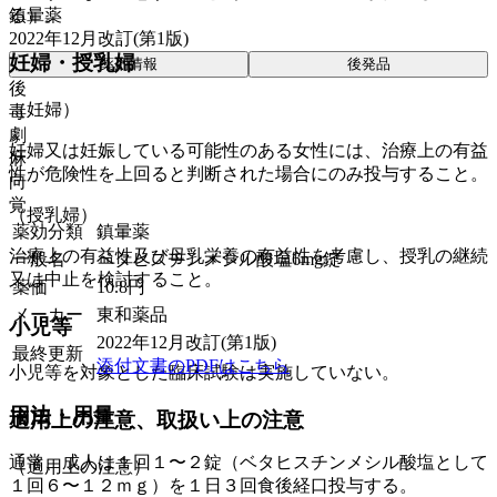
鎮暈薬
る）。
2022年12月改訂(第1版)
妊婦・授乳婦
薬剤情報
後発品
後
（妊婦）
毒
劇
妊婦又は妊娠している可能性のある女性には、治療上の有益
麻
性が危険性を上回ると判断された場合にのみ投与すること。
向
覚
（授乳婦）
薬効分類
鎮暈薬
治療上の有益性及び母乳栄養の有益性を考慮し、授乳の継続
一般名
ベタヒスチンメシル酸塩6mg錠
又は中止を検討すること。
薬価
10.8
円
メーカー
東和薬品
小児等
2022年12月改訂(第1版)
最終更新
添付文書のPDFはこちら
小児等を対象とした臨床試験は実施していない。
用法・用量
適用上の注意、取扱い上の注意
通常、成人は１回１〜２錠（ベタヒスチンメシル酸塩として
（適用上の注意）
１回６〜１２ｍｇ）を１日３回食後経口投与する。