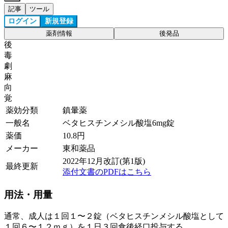
記事
ツール
ログイン
新規登録
薬剤情報
後発品
後
毒
劇
麻
向
覚
薬効分類
鎮暈薬
一般名
ベタヒスチンメシル酸塩6mg錠
薬価
10.8
円
メーカー
東和薬品
2022年12月改訂(第1版)
最終更新
添付文書のPDFはこちら
用法・用量
通常、成人は１回１〜２錠（ベタヒスチンメシル酸塩として
１回６〜１２ｍｇ）を１日３回食後経口投与する。