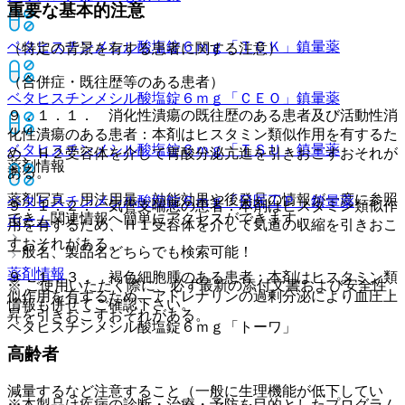
重要な基本的注意
ベタヒスチンメシル酸塩錠６ｍｇ「ＴＣＫ」
鎮暈薬
（特定の背景を有する患者に関する注意）
（合併症・既往歴等のある患者）
ベタヒスチンメシル酸塩錠６ｍｇ「ＣＥＯ」
鎮暈薬
９．１．１． 消化性潰瘍の既往歴のある患者及び活動性消
化性潰瘍のある患者：本剤はヒスタミン類似作用を有するた
ベタヒスチンメシル酸塩錠６ｍｇ「ＴＳＵ」
鎮暈薬
め、Ｈ２受容体を介して胃酸分泌亢進を引きおこすおそれが
薬剤情報
ある。
薬剤写真、用法用量、効能効果や後発品の情報が一度に参照
ベタヒスチンメシル酸塩錠６ｍｇ「日医工Ｐ」
鎮暈薬
９．１．２． 気管支喘息の患者：本剤はヒスタミン類似作
でき、関連情報へ簡単にアクセスができます。
ホーム
用を有するため、Ｈ１受容体を介して気道の収縮を引きおこ
すおそれがある。
一般名、製品名どちらでも検索可能！
薬剤情報
９．１．３． 褐色細胞腫のある患者：本剤はヒスタミン類
※ ご使用いただく際に、必ず最新の添付文書および安全性
似作用を有するため、アドレナリンの過剰分泌により血圧上
情報も併せてご確認下さい。
昇を引きおこすおそれがある。
ベタヒスチンメシル酸塩錠６ｍｇ「トーワ」
高齢者
減量するなど注意すること（一般に生理機能が低下してい
※本製品は疾病の診断・治療・予防を目的としたプログラム