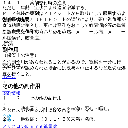
１４．１． 薬剤交付時の注意
ただし、年齢、症状により適宜増減する。
ＰＴＰ包装の薬剤はＰＴＰシートから取り出して服用するよ
う指導すること（ＰＴＰシートの誤飲により、硬い鋭角部が
効能・効果
食道粘膜に刺入し、更には穿孔をおこして縦隔洞炎等の重篤
な合併症を併発することがある）。
次記疾患に伴うめまい、めまい感：メニエール病、メニエー
ル症候群、眩暈症。
貯法
副作用
（保管上の注意）
次の副作用があらわれることがあるので、観察を十分に行
室温保存。
い、異常が認められた場合には投与を中止するなど適切な処
置を行うこと。
ホーム
その他の副作用
薬剤情報
１１．２． その他の副作用
１）． 消化器：（０．１〜５％未満）悪心・嘔吐。
ベタヒスチンメシル酸塩錠６ｍｇ「トーワ」
２）． 過敏症：（０．１〜５％未満）発疹。
メリスロン錠６ｍｇ
鎮暈薬