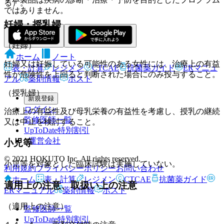
る）。
ではありません。
妊婦・授乳婦
（妊婦）
ホーム
ノート
妊婦又は妊娠している可能性のある女性には、治療上の有益
表・計算
レジメン
CTCAE
抗菌薬ガイド
ERマニュ
性が危険性を上回ると判断された場合にのみ投与すること。
アル
薬剤情報
ポスト
（授乳婦）
新規登録
ログイン
治療上の有益性及び母乳栄養の有益性を考慮し、授乳の継続
監修医師一覧
又は中止を検討すること。
UpToDate特別割引
運営会社
小児等
© 2021 HOKUTO Inc. All rights reserved.
小児等を対象とした臨床試験は実施していない。
利用規約
プライバシーポリシー
お問い合わせ
ホーム
表・計算
レジメン
CTCAE
抗菌薬ガイド
適用上の注意、取扱い上の注意
ERマニュアル
薬剤情報
ポスト
（適用上の注意）
監修医師一覧
UpToDate特別割引