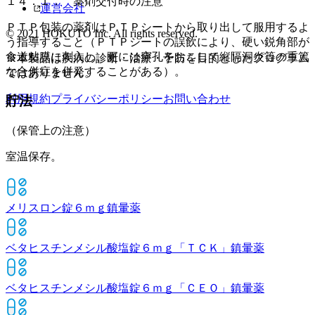
１４．１． 薬剤交付時の注意
運営会社
ＰＴＰ包装の薬剤はＰＴＰシートから取り出して服用するよ
© 2021 HOKUTO Inc. All rights reserved.
う指導すること（ＰＴＰシートの誤飲により、硬い鋭角部が
食道粘膜に刺入し、更には穿孔をおこして縦隔洞炎等の重篤
※本製品は疾病の診断・治療・予防を目的としたプログラム
な合併症を併発することがある）。
ではありません。
利用規約
プライバシーポリシー
お問い合わせ
貯法
（保管上の注意）
室温保存。
メリスロン錠６ｍｇ
鎮暈薬
ベタヒスチンメシル酸塩錠６ｍｇ「ＴＣＫ」
鎮暈薬
ベタヒスチンメシル酸塩錠６ｍｇ「ＣＥＯ」
鎮暈薬