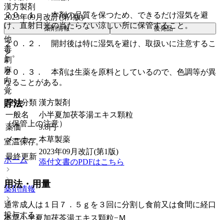
漢方製剤
２０．１． 本剤の品質を保つため、できるだけ湿気を避
2023年09月改訂(第1版)
け、直射日光の当たらない涼しい所に保管すること。
薬剤情報
後発品
他
２０．２． 開封後は特に湿気を避け、取扱いに注意するこ
毒
と。
劇
麻
２０．３． 本剤は生薬を原料としているので、色調等が異
向
なることがある。
覚
貯法
薬効分類
漢方製剤
一般名
小半夏加茯苓湯エキス顆粒
（保管上の注意）
薬価
9.8
円
メーカー
本草製薬
室温保存。
2023年09月改訂(第1版)
最終更新
ホーム
添付文書のPDFはこちら
用法・用量
薬剤情報
通常成人は１日７．５ｇを３回に分割し食前又は食間に経口
投与する。
本草小半夏加茯苓湯エキス顆粒−Ｍ