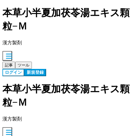
本草小半夏加茯苓湯エキス顆
粒−Ｍ
漢方製剤
記事
ツール
ログイン
新規登録
本草小半夏加茯苓湯エキス顆
粒−Ｍ
漢方製剤