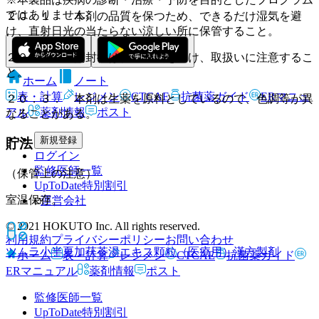
ではありません。
２０．１． 本剤の品質を保つため、できるだけ湿気を避
け、直射日光の当たらない涼しい所に保管すること。
２０．２． 開封後は特に湿気を避け、取扱いに注意するこ
と。
ホーム
ノート
表・計算
レジメン
CTCAE
抗菌薬ガイド
ERマニュ
２０．３． 本剤は生薬を原料としているので、色調等が異
アル
薬剤情報
ポスト
なることがある。
新規登録
貯法
ログイン
監修医師一覧
（保管上の注意）
UpToDate特別割引
室温保存。
運営会社
© 2021 HOKUTO Inc. All rights reserved.
利用規約
プライバシーポリシー
お問い合わせ
ツムラ小半夏加茯苓湯エキス顆粒（医療用）
漢方製剤
ホーム
表・計算
レジメン
CTCAE
抗菌薬ガイド
ERマニュアル
薬剤情報
ポスト
監修医師一覧
UpToDate特別割引