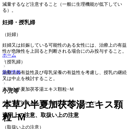
減量するなど注意すること（一般に生理機能が低下してい
る）。
妊婦・授乳婦
（妊婦）
妊婦又は妊娠している可能性のある女性には、治療上の有益
性が危険性を上回ると判断される場合にのみ投与すること。
ホーム
（授乳婦）
薬剤情報
治療上の有益性及び母乳栄養の有益性を考慮し、授乳の継続
又は中止を検討すること。
本草小半夏加茯苓湯エキス顆粒−Ｍ
小児等
本草小半夏加茯苓湯エキス顆
小児等を対象とした臨床試験は実施していない。
適用上の注意、取扱い上の注意
粒−Ｍ
（取扱い上の注意）