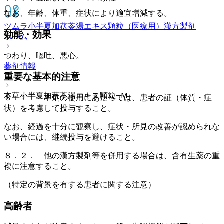
なお、年齢、体重、症状により適宜増減する。
ツムラ小半夏加茯苓湯エキス顆粒（医療用）
漢方製剤
効能・効果
ホーム
つわり、嘔吐、悪心。
薬剤情報
重要な基本的注意
本草小半夏加茯苓湯エキス顆粒−Ｍ
８．１． 本剤の使用にあたっては、患者の証（体質・症
状）を考慮して投与すること。
なお、経過を十分に観察し、症状・所見の改善が認められな
い場合には、継続投与を避けること。
８．２． 他の漢方製剤等を併用する場合は、含有生薬の重
複に注意すること。
（特定の背景を有する患者に関する注意）
高齢者