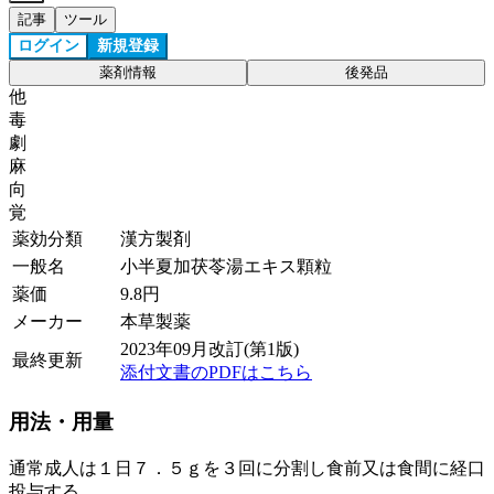
記事
ツール
ログイン
新規登録
薬剤情報
後発品
他
毒
劇
麻
向
覚
薬効分類
漢方製剤
一般名
小半夏加茯苓湯エキス顆粒
薬価
9.8
円
メーカー
本草製薬
2023年09月改訂(第1版)
最終更新
添付文書のPDFはこちら
用法・用量
通常成人は１日７．５ｇを３回に分割し食前又は食間に経口
投与する。