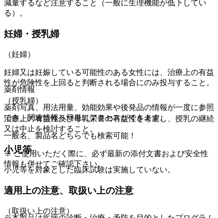
減量するなど注意すること（一般に生理機能が低下してい
る）。
妊婦・授乳婦
（妊婦）
妊婦又は妊娠している可能性のある女性には、治療上の有益
性が危険性を上回ると判断される場合にのみ投与すること。
薬剤情報
（授乳婦）
薬剤写真、用法用量、効能効果や後発品の情報が一度に参照
でき、関連情報へ簡単にアクセスができます。
治療上の有益性及び母乳栄養の有益性を考慮し、授乳の継続
又は中止を検討すること。
一般名、製品名どちらでも検索可能！
小児等
※ ご使用いただく際に、必ず最新の添付文書および安全性
情報も併せてご確認下さい。
小児等を対象とした臨床試験は実施していない。
適用上の注意、取扱い上の注意
（取扱い上の注意）
※本製品は疾病の診断・治療・予防を目的としたプログラム