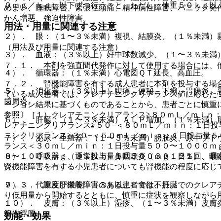
０ｍｇ／ｋｇ）以下ずつ行うこと。ただし、体重５０ｋｇ以
めまい、睡眠障害、緊張性頭痛、精神病性障害、パニック発
かん増悪、強迫性障害。
用法・用量に関連する注意
２）． 眼：（１〜３％未満）複視、結膜炎、（１％未満）
（用法及び用量に関連する注意）
３）． 血液：（３％以上）好中球数減少、（１〜３％未満
７．１． 本剤を強直間代発作に対して使用する場合には、
４）． 循環器：（１％未満）心電図ＱＴ延長、高血圧。
７．２． 腎機能障害を有する成人患者に本剤を投与する場
５）． 消化器：（３％以上）腹痛、便秘、下痢、胃腸炎、
ている成人患者では、クレアチニンクリアランス値に応じた
歯周炎。
ーション結果に基づくものであることから、患者ごとに慎重
参照〕［１）クレアチニンクリアランス≧８０ｍＬ／ｍｉｎ
６）． 肝臓：（１〜３％未満）ＡＬＰ増加、（１％未満）
レアチニンクリアランス≧５０−＜８０ｍＬ／ｍｉｎ：１日
ニンクリアランス≧３０−＜５０ｍＬ／ｍｉｎ：１日投与量
７）． 泌尿・生殖器：（１〜３％未満）膀胱炎、尿中ブド
ランス＜３０ｍＬ／ｍｉｎ：１日投与量５００〜１０００ｍ
０〜１０００ｍｇ、通常投与量１回５００ｍｇ１日１回、最
８）． 呼吸器：（３％以上）鼻咽頭炎（３０．２％）、咽
腎機能障害を有する小児患者についても腎機能の程度に応じ
炎。
７．３． 重度肝機能障害のある患者では、肝臓でのクレア
９）． 代謝及び栄養：（３％以上）食欲不振。
り低用量から開始するとともに、慎重に症状を観察しながら
１０）． 皮膚：（３％以上）湿疹、（１〜３％未満）皮膚
管性浮腫。
効能・効果