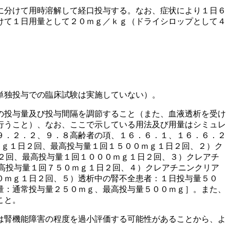
に分けて用時溶解して経口投与する。なお、症状により１日６
けて１日用量として２０ｍｇ／ｋｇ（ドライシロップとして４
単独投与での臨床試験は実施していない）。
の投与量及び投与間隔を調節すること（また、血液透析を受け
行うこと）、なお、ここで示している用法及び用量はシミュレ
９．２．２、９．８高齢者の項、１６．６．１、１６．６．２
ｍｇ１日２回、最高投与量１回１５００ｍｇ１日２回、２）ク
２回、最高投与量１回１０００ｍｇ１日２回、３）クレアチ
高投与量１回７５０ｍｇ１日２回、４）クレアチニンクリア
０ｍｇ１日２回、５）透析中の腎不全患者：１日投与量５０
量：通常投与量２５０ｍｇ、最高投与量５００ｍｇ］。また、
こと。
は腎機能障害の程度を過小評価する可能性があることから、よ
〕。