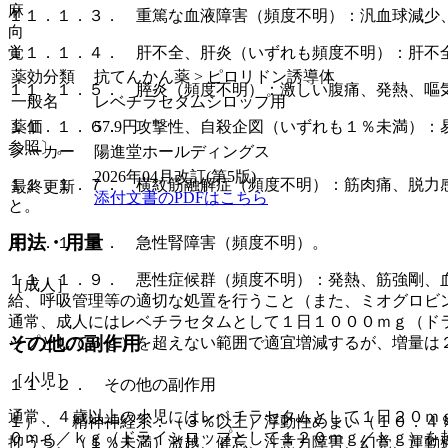
麻
１１．１．３． 重篤な血液障害（頻度不明）：汎血球減少
向
覚
１１．１．４． 肝不全、肝炎（いずれも頻度不明）：肝不
薬効分類
抗てんかん薬 > ピロリドン誘導体
１１．１．５． 膵炎（頻度不明）：激しい腹痛、発熱、嘔
一般名
レベチラセタムシロップ用
薬価
57.9
円
１１．１．６． 攻撃性、自殺企図（いずれも１％未満）：
参照〕。
メーカー
陽進堂ホールディングス
2026年04月改訂(第5版)
１１．１．７． 横紋筋融解症（頻度不明）：筋肉痛、脱力
最終更新
添付文書のPDFはこちら
と。
用法・用量
１１．１．８． 急性腎障害（頻度不明）。
１１．１．９． 悪性症候群（頻度不明）：発熱、筋強剛、
［成人］
給、呼吸管理等の適切な処置を行うこと（また、ミオグロビ
通常、成人にはレベチラセタムとして１日１０００ｍｇ（ド
その他の副作用
ップとして６ｇ）を超えない範囲で適宜増減するが、増量は
［小児］
１１．２． その他の副作用
通常、４歳以上の小児にはレベチラセタムとして１日２０ｍ
１）． 精神神経系：（３％以上）浮動性めまい（１０．４
０ｍｇ／ｋｇ（ドライシロップとして１２０ｍｇ／ｋｇ）を
抑うつ、（１％未満）激越、健忘、注意力障害、幻覚、運動