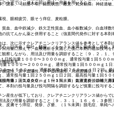
上の小児では、成人と同じ用法・用量を用いること。
作、譫妄、（頻度不明）錯乱状態、敵意、気分動揺、神経過敏
霧視、眼精疲労、眼そう痒症、麦粒腫。
）貧血、血中鉄減少、鉄欠乏性貧血、血小板数減少、白血球数
他の抗てんかん薬と併用すること（強直間代発作に対する本剤
合は、次に示すクレアチニンクリアランス値を参考として本剤
悪心、口内炎、嘔吐、齲歯、（１〜３％未満）歯肉炎、痔核、
１日用量に加えて、血液透析を実施した後に本剤の追加投与を
に観察しながら、用法及び用量を調節すること〔９．２．１、
：１日投与量１０００〜３０００ｍｇ、通常投与量１回５００
肝機能異常。
投与量１０００〜２０００ｍｇ、通常投与量１回５００ｍｇ１日
５００〜１５００ｍｇ、通常投与量１回２５０ｍｇ１日２回、最
ウ糖陽性、尿中血陽性、尿中蛋白陽性、月経困難症、（１％未
ｇ、通常投与量１回２５０ｍｇ１日２回、最高投与量１回５０
高投与量１回１０００ｍｇ１日１回、６）血液透析後の補充用
喉頭疼痛、上気道炎症、（１〜３％未満）気管支炎、咳嗽、鼻
て、本剤の投与量及び投与間隔を調節するなど慎重に投与する
チン産生が低下しており、クレアチニンクリアランス値からで
用法及び用量を調節すること〔９．３．１、１６．６．３参照
炎、皮膚そう痒症、発疹、ざ瘡、（１％未満）脱毛症、単純ヘ