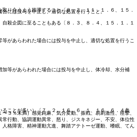
を取り合うよう指導すること〔８．３、１１．１．６、１５．
場合には投与を中止し、適切な処置を行うこと。
、自殺企図に至ることもある〔８．３、８．４、１５．１．１
昇等があらわれた場合には投与を中止し、適切な処置を行うこ
増加等があらわれた場合には投与を中止し、体冷却、水分補
いることが多い）〔７．２、１６．６．１、１６．６．４参
１〜３％未満）感覚鈍麻、気分変動、振戦、易刺激性、痙攣、
異常行動、協調運動異常、怒り、ジスキネジー、不安、体位性
、人格障害、精神運動亢進、舞踏アテトーゼ運動、嗜眠、てん