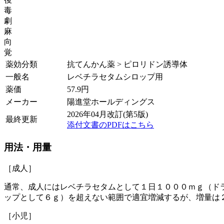
毒
劇
麻
向
覚
薬効分類
抗てんかん薬 > ピロリドン誘導体
一般名
レベチラセタムシロップ用
薬価
57.9
円
メーカー
陽進堂ホールディングス
2026年04月改訂(第5版)
最終更新
添付文書のPDFはこちら
用法・用量
［成人］
通常、成人にはレベチラセタムとして１日１０００ｍｇ（ド
ップとして６ｇ）を超えない範囲で適宜増減するが、増量は
［小児］