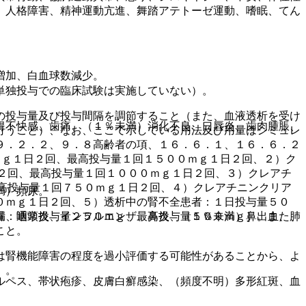
、人格障害、精神運動亢進、舞踏アテトーゼ運動、嗜眠、てん
増加、白血球数減少。
単独投与での臨床試験は実施していない）。
の投与量及び投与間隔を調節すること（また、血液透析を受け
胃不快感、歯痛、（１％未満）消化不良、口唇炎、歯肉腫脹、
行うこと）、なお、ここで示している用法及び用量はシミュレ
９．２．２、９．８高齢者の項、１６．６．１、１６．６．２
ｍｇ１日２回、最高投与量１回１５００ｍｇ１日２回、２）ク
２回、最高投与量１回１０００ｍｇ１日２回、３）クレアチ
高投与量１回７５０ｍｇ１日２回、４）クレアチニンクリア
満）頻尿。
０ｍｇ１日２回、５）透析中の腎不全患者：１日投与量５０
量：通常投与量２５０ｍｇ、最高投与量５００ｍｇ］。また、
漏、咽頭炎、インフルエンザ、鼻炎、（１％未満）鼻出血、肺
こと。
は腎機能障害の程度を過小評価する可能性があることから、よ
〕。
ルペス、帯状疱疹、皮膚白癬感染、（頻度不明）多形紅斑、血