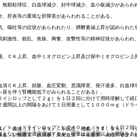
、無顆粒球症、白血球減少、好中球減少、血小板減少があらわ
全、肝炎等の重篤な肝障害があらわれることがある。
気、嘔吐等の症状があらわれたり、膵酵素値上昇が認められた
易刺激性、錯乱、焦燥、興奮、攻撃性等の精神症状があらわれ
感、ＣＫ上昇、血中ミオグロビン上昇及び尿中ミオグロビン上
血清ＣＫ上昇、頻脈、血圧変動、意識障害、発汗過多、白血球
ン尿を伴う腎機能低下がみられることがある）。
ライシロップとして２ｇ）を１日２回に分けて用時溶解して経
２週間以上の間隔をあけて１日用量として１０００ｍｇ（ドラ
ｇ／ｋｇ（ドライシロップとして４０ｍｇ／ｋｇ）を１日２回
％）、頭痛（１１．８％）、不眠症、傾眠（２７．９％）、（
超えない範囲で適宜増減するが、増量は２週間以上の間隔をあ
過多、記憶障害、錯感覚、思考異常、平衡障害、感情不安定、