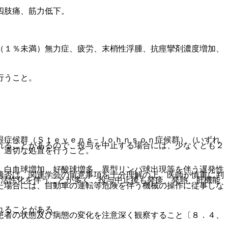
四肢痛、筋力低下。
（１％未満）無力症、疲労、末梢性浮腫、抗痙攣剤濃度増加、
行うこと。
眼症候群（Ｓｔｅｖｅｎｓ−Ｊｏｈｎｓｏｎ症候群）（いずれ
れることがあるので、投与を中止する場合には、少なくとも２
、適切な処置を行うこと。
、白血球増加、好酸球増多、異型リンパ球出現等を伴う遅発性
適否は、関連学会の留意事項を十分理解の上、医師が慎重に判
再活性化を伴うことが多く、投与中止後も発疹、発熱、肝機能
た場合には、自動車の運転等危険を伴う機械の操作に従事しな
れることがある。
患者の状態及び病態の変化を注意深く観察すること〔８．４、