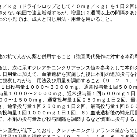
ｇ／ｋｇ（ドライシロップとして４０ｍｇ／ｋｇ）を１日２回
超えない範囲で適宜増減するが、増量は２週間以上の間隔をあ
上の小児では、成人と同じ用法・用量を用いること。
他の抗てんかん薬と併用すること（強直間代発作に対する本剤
合は、次に示すクレアチニンクリアランス値を参考として本剤
１日用量に加えて、血液透析を実施した後に本剤の追加投与を
に観察しながら、用法及び用量を調節すること〔９．２．１、
：１日投与量１０００〜３０００ｍｇ、通常投与量１回５００
投与量１０００〜２０００ｍｇ、通常投与量１回５００ｍｇ１日
５００〜１５００ｍｇ、通常投与量１回２５０ｍｇ１日２回、最
ｇ、通常投与量１回２５０ｍｇ１日２回、最高投与量１回５０
高投与量１回１０００ｍｇ１日１回、６）血液透析後の補充用
て、本剤の投与量及び投与間隔を調節するなど慎重に投与する
チン産生が低下しており、クレアチニンクリアランス値からで
用法及び用量を調節すること〔９．３．１、１６．６．３参照