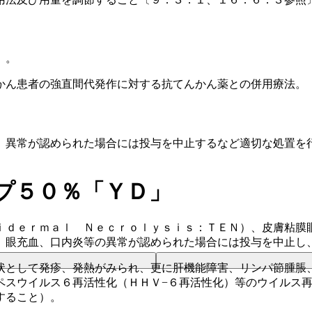
）。
かん患者の強直間代発作に対する抗てんかん薬との併用療法。
、異常が認められた場合には投与を中止するなど適切な処置を
プ５０％「ＹＤ」
ｉｄｅｒｍａｌ Ｎｅｃｒｏｌｙｓｉｓ：ＴＥＮ）、皮膚粘膜
、眼充血、口内炎等の異常が認められた場合には投与を中止し
状として発疹、発熱がみられ、更に肝機能障害、リンパ節腫脹
ペスウイルス６再活性化（ＨＨＶ−６再活性化）等のウイルス
すること）。