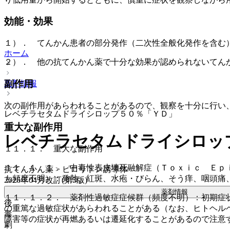
効能・効果
１）． てんかん患者の部分発作（二次性全般化発作を含む
ホーム
２）． 他の抗てんかん薬で十分な効果が認められないてん
副作用
薬剤情報
次の副作用があらわれることがあるので、観察を十分に行い
レベチラセタムドライシロップ５０％「ＹＤ」
重大な副作用
レベチラセタムドライシロッ
１１．１． 重大な副作用
１１．１．１． 中毒性表皮壊死融解症（Ｔｏｘｉｃ Ｅｐ
抗てんかん薬 > ピロリドン誘導体
も頻度不明）：発熱、紅斑、水疱・びらん、そう痒、咽頭痛
2026年04月改訂(第5版)
薬剤情報
１１．１．２． 薬剤性過敏症症候群（頻度不明）：初期症
後
の重篤な過敏症状があらわれることがある（なお、ヒトヘル
毒
障害等の症状が再燃あるいは遷延化することがあるので注意
劇