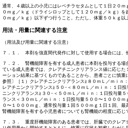
通常、４歳以上の小児にはレベチラセタムとして１日２０ｍ
０ｍｇ／ｋｇ（ドライシロップとして１２０ｍｇ／ｋｇ）を
０ｍｇ／ｋｇ）以下ずつ行うこと。ただし、体重５０ｋｇ以
用法・用量に関連する注意
（用法及び用量に関連する注意）
７．１． 本剤を強直間代発作に対して使用する場合には、
７．２． 腎機能障害を有する成人患者に本剤を投与する場
ている成人患者では、クレアチニンクリアランス値に応じた
ーション結果に基づくものであることから、患者ごとに慎重
参照〕［１）クレアチニンクリアランス≧８０ｍＬ／ｍｉｎ
レアチニンクリアランス≧５０−＜８０ｍＬ／ｍｉｎ：１日
ニンクリアランス≧３０−＜５０ｍＬ／ｍｉｎ：１日投与量
ランス＜３０ｍＬ／ｍｉｎ：１日投与量５００〜１０００ｍ
０〜１０００ｍｇ、通常投与量１回５００ｍｇ１日１回、最
腎機能障害を有する小児患者についても腎機能の程度に応じ
７．３． 重度肝機能障害のある患者では、肝臓でのクレア
り低用量から開始するとともに、慎重に症状を観察しながら