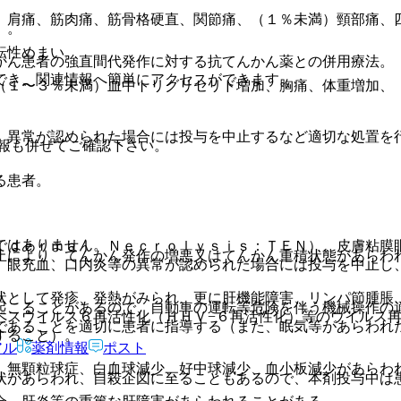
）肩痛、筋肉痛、筋骨格硬直、関節痛、（１％未満）頸部痛、
）。
転性めまい。
かん患者の強直間代発作に対する抗てんかん薬との併用療法。
でき、関連情報へ簡単にアクセスができます。
（１〜３％未満）血中トリグリセリド増加、胸痛、体重増加、
、異常が認められた場合には投与を中止するなど適切な処置を
報も併せてご確認下さい。
る患者。
ではありません。
ｉｄｅｒｍａｌ Ｎｅｃｒｏｌｙｓｉｓ：ＴＥＮ）、皮膚粘膜
止により、てんかん発作の増悪又はてんかん重積状態があらわ
、眼充血、口内炎等の異常が認められた場合には投与を中止し
状として発疹、発熱がみられ、更に肝機能障害、リンパ節腫脹
起こることがあるので、自動車の運転等危険を伴う機械操作の
ペスウイルス６再活性化（ＨＨＶ−６再活性化）等のウイルス
であることを適切に患者に指導する（また、眠気等があらわれ
すること）。
アル
薬剤情報
ポスト
、無顆粒球症、白血球減少、好中球減少、血小板減少があらわ
状があらわれ、自殺企図に至ることもあるので、本剤投与中は