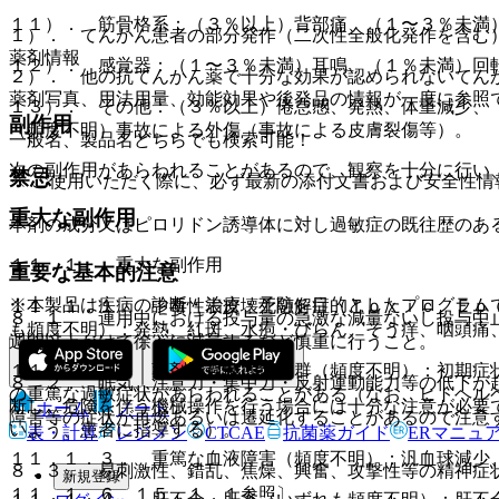
１１）． 筋骨格系：（３％以上）背部痛、（１〜３％未満
１）． てんかん患者の部分発作（二次性全般化発作を含む
薬剤情報
１２）． 感覚器：（１〜３％未満）耳鳴、（１％未満）回
２）． 他の抗てんかん薬で十分な効果が認められないてん
薬剤写真、用法用量、効能効果や後発品の情報が一度に参照
１３）． その他：（３％以上）倦怠感、発熱、体重減少、
副作用
（頻度不明）事故による外傷（事故による皮膚裂傷等）。
一般名、製品名どちらでも検索可能！
次の副作用があらわれることがあるので、観察を十分に行い
禁忌
※ ご使用いただく際に、必ず最新の添付文書および安全性情
重大な副作用
本剤の成分又はピロリドン誘導体に対し過敏症の既往歴のあ
１１．１． 重大な副作用
重要な基本的注意
※本製品は疾病の診断・治療・予防を目的としたプログラム
１１．１．１． 中毒性表皮壊死融解症（Ｔｏｘｉｃ Ｅｐ
８．１． 連用中における投与量の急激な減量ないし投与中
も頻度不明）：発熱、紅斑、水疱・びらん、そう痒、咽頭痛
週間以上かけて徐々に減量するなど慎重に行うこと。
１１．１．２． 薬剤性過敏症症候群（頻度不明）：初期症
８．２． 眠気、注意力・集中力・反射運動能力等の低下が
の重篤な過敏症状があらわれることがある（なお、ヒトヘル
断し、危険を伴う機械操作を行う場合には十分な注意が必要
ホーム
ノート
障害等の症状が再燃あるいは遷延化することがあるので注意
いよう、患者に指導する）。
表・計算
レジメン
CTCAE
抗菌薬ガイド
ERマニュ
１１．１．３． 重篤な血液障害（頻度不明）：汎血球減少
８．３． 易刺激性、錯乱、焦燥、興奮、攻撃性等の精神症
新規登録
１１．１．６、１５．１．１参照〕。