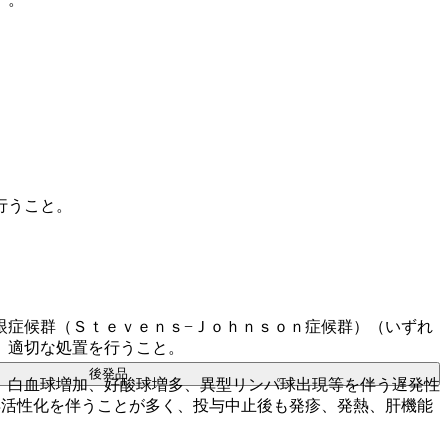
行うこと。
眼症候群（Ｓｔｅｖｅｎｓ−Ｊｏｈｎｓｏｎ症候群）（いずれ
、適切な処置を行うこと。
後発品
、白血球増加、好酸球増多、異型リンパ球出現等を伴う遅発性
再活性化を伴うことが多く、投与中止後も発疹、発熱、肝機能