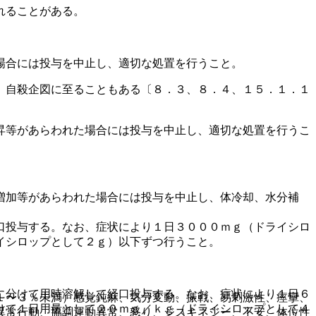
れることがある。
場合には投与を中止し、適切な処置を行うこと。
、自殺企図に至ることもある〔８．３、８．４、１５．１．１
昇等があらわれた場合には投与を中止し、適切な処置を行うこ
増加等があらわれた場合には投与を中止し、体冷却、水分補
口投与する。なお、症状により１日３０００ｍｇ（ドライシロ
イシロップとして２ｇ）以下ずつ行うこと。
に分けて用時溶解して経口投与する。なお、症状により１日６
１〜３％未満）感覚鈍麻、気分変動、振戦、易刺激性、痙攣、
けて１日用量として２０ｍｇ／ｋｇ（ドライシロップとして４
異常行動、協調運動異常、怒り、ジスキネジー、不安、体位性