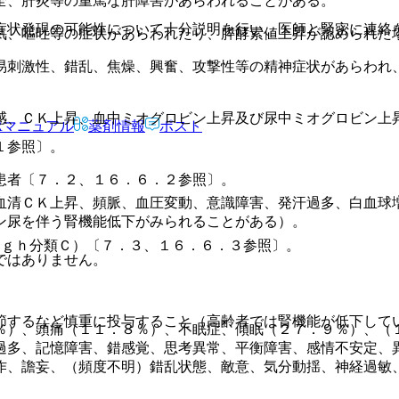
全、肝炎等の重篤な肝障害があらわれることがある。
症状発現の可能性について十分説明を行い、医師と緊密に連絡
気、嘔吐等の症状があらわれたり、膵酵素値上昇が認められた
易刺激性、錯乱、焦燥、興奮、攻撃性等の精神症状があらわれ
感、ＣＫ上昇、血中ミオグロビン上昇及び尿中ミオグロビン上
Rマニュアル
薬剤情報
ポスト
１参照〕。
患者〔７．２、１６．６．２参照〕。
血清ＣＫ上昇、頻脈、血圧変動、意識障害、発汗過多、白血球
ン尿を伴う腎機能低下がみられることがある）。
ｕｇｈ分類Ｃ）〔７．３、１６．６．３参照〕。
ではありません。
節するなど慎重に投与すること（高齢者では腎機能が低下して
％）、頭痛（１１．８％）、不眠症、傾眠（２７．９％）、（
過多、記憶障害、錯感覚、思考異常、平衡障害、感情不安定、
作、譫妄、（頻度不明）錯乱状態、敵意、気分動揺、神経過敏