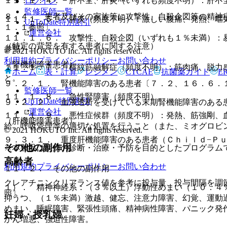
１１．１．４． 肝不全、肝炎（いずれも頻度不明）：肝不
ログイン
監修医師一覧
８．４． 患者及びその家族等に攻撃性、自殺企図等の精神
１１．１．５． 膵炎（頻度不明）：激しい腹痛、発熱、嘔
UpToDate特別割引
１．１参照〕。
運営会社
１１．１．６． 攻撃性、自殺企図（いずれも１％未満）：
（特定の背景を有する患者に関する注意）
参照〕。
© 2021 HOKUTO Inc. All rights reserved.
利用規約
プライバシーポリシー
お問い合わせ
（腎機能障害患者）
１１．１．７． 横紋筋融解症（頻度不明）：筋肉痛、脱力
ホーム
表・計算
レジメン
CTCAE
抗菌薬ガイド
E
と。
９．２．１． 腎機能障害のある患者〔７．２、１６．６．
監修医師一覧
１１．１．８． 急性腎障害（頻度不明）。
UpToDate特別割引
９．２．２． 血液透析を受けている末期腎機能障害のある
運営会社
１１．１．９． 悪性症候群（頻度不明）：発熱、筋強剛、
（肝機能障害患者）
給、呼吸管理等の適切な処置を行うこと（また、ミオグロビ
© 2021 HOKUTO Inc. All rights reserved.
９．３．１． 重度肝機能障害のある患者（Ｃｈｉｌｄ−Ｐ
その他の副作用
※本製品は疾病の診断・治療・予防を目的としたプログラム
高齢者
利用規約
プライバシーポリシー
お問い合わせ
１１．２． その他の副作用
クレアチニンクリアランス値を参考に投与量、投与間隔を調
１）． 精神神経系：（３％以上）浮動性めまい（１０．４
照〕。
抑うつ、（１％未満）激越、健忘、注意力障害、幻覚、運動
めまい、睡眠障害、緊張性頭痛、精神病性障害、パニック発
妊婦・授乳婦
かん増悪、強迫性障害。