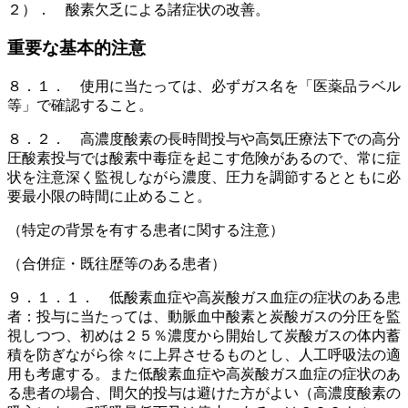
２）． 酸素欠乏による諸症状の改善。
重要な基本的注意
８．１． 使用に当たっては、必ずガス名を「医薬品ラベル
等」で確認すること。
８．２． 高濃度酸素の長時間投与や高気圧療法下での高分
圧酸素投与では酸素中毒症を起こす危険があるので、常に症
状を注意深く監視しながら濃度、圧力を調節するとともに必
要最小限の時間に止めること。
（特定の背景を有する患者に関する注意）
（合併症・既往歴等のある患者）
９．１．１． 低酸素血症や高炭酸ガス血症の症状のある患
者：投与に当たっては、動脈血中酸素と炭酸ガスの分圧を監
視しつつ、初めは２５％濃度から開始して炭酸ガスの体内蓄
積を防ぎながら徐々に上昇させるものとし、人工呼吸法の適
用も考慮する。また低酸素血症や高炭酸ガス血症の症状のあ
る患者の場合、間欠的投与は避けた方がよい（高濃度酸素の