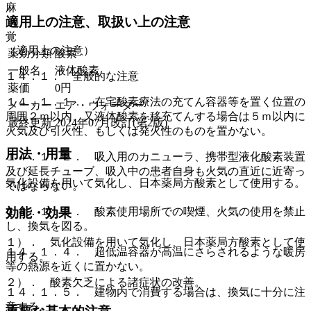
麻
適用上の注意、取扱い上の注意
向
覚
（適用上の注意）
薬効分類
酸素
一般名
液体酸素
１４．１． 全般的な注意
薬価
0
円
１４．１．１． 在宅酸素療法の充てん容器等を置く位置の
メーカー
エア・ウォーター
周囲２ｍ以内、又液体酸素を移充てんする場合は５ｍ以内に
最終更新
2024年07月改訂(第2版)
火気及び引火性、もしくは発火性のものを置かない。
用法・用量
１４．１．２． 吸入用のカニューラ、携帯型液化酸素装置
及び延長チューブ、吸入中の患者自身も火気の直近に近寄っ
気化設備を用いて気化し、日本薬局方酸素として使用する。
てはならない。
効能・効果
１４．１．３． 酸素使用場所での喫煙、火気の使用を禁止
し、換気を図る。
１）． 気化設備を用いて気化し、日本薬局方酸素として使
１４．１．４． 超低温容器が高温にさらされるような暖房
用する。
等の熱源を近くに置かない。
２）． 酸素欠乏による諸症状の改善。
１４．１．５． 建物内で消費する場合は、換気に十分に注
意する。