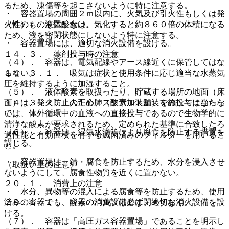
るため、凍傷等を起こさないように特に注意する。
・ 容器置場の周囲２ｍ以内に、火気及び引火性もしくは発
（６）． 液体酸素は、気化すると約８６０倍の体積になる
火性のものを置かない。
ため、液を密閉状態にしないよう特に注意する。
・ 容器置場には、適切な消火設備を設ける。
１４．３． 薬剤投与時の注意
（４）． 容器は、電気配線やアース線近くに保管してはな
１４．３．１． 吸気は症状と使用条件に応じ適当な水蒸気
らない。
圧を維持するように加湿すること。
（５）． 液体酸素を取扱ったり、貯蔵する場所の地面（床
１４．３．２． 人工心肺（酸素加装置）での投与に当たっ
面）は、発火防止のためアスファルト舗装を施してはならな
ては、体外循環中の血液への直接投与であるので生物学的に
い。
清浄な酸素が要求されるため、定められた基準に合致したろ
（６）． 容器は、湿気水滴等により腐食を防止する措置を
過性能と有効面積を有する滅菌済みのフィルターを用いるこ
講じる。
と。
・ 容器置場は、錆・腐食を防止するため、水分を浸入させ
（取扱い上の注意）
ないようにして、腐食性物質を近くに置かない。
２０．１． 消費上の注意
・ 水分、異物等の混入による腐食等を防止するため、使用
２０．１．１． 酸素の消費設備には、適切な消火設備を設
済みの容器でも、容器のバルブは必ず閉めておく。
ける。
（７）． 容器は「高圧ガス容器置場」であることを明示し