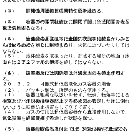
（３）． 揮発性可燃物との同時使用を避ける。
（２）． 貯槽の周辺の整理整頓を心掛ける。
（４）． 容器のバルブは静かに開閉する（急激に開けると
（３）． バルブの開閉状態は、常に「開」、「閉」を表示
発火の原因となる）。
板で表示する。
（５）． 液体酸素を取扱った直後は衣服等に酸素がしみこ
（４）． 安全弁の元弁は常に全開の状態を維持し、ハンド
んでいるので、すぐに喫煙したり、火気に近づいたりしては
ルは回り止めを施し、封印する。
ならない。
（５）． 液体酸素を取扱ったり、貯蔵する場所の地面（床
１４．２．２． その他
面）は、アスファルト舗装を施してはならない。
（１）． 調整器及び圧力計等は、酸素用のものを使用す
（６）． 設置場所には関係者以外の立入りを禁止する。
る。
２０．３．２． 可搬式超低温液化ガス容器の場合
（２）． パッキン類は、所定のものを使用する。
（１）． 容器は粗暴な取扱いをせず、転倒、転落等による
（３）． 使用後は容器バルブを必ず閉める。
衝撃及びバルブの損傷を防止するために、安定した床に倒れ
ないように転倒防止措置をして立てて置く。
（４）． ガスの使用は超低温容器から直接使用しないで、
気化設備を経て使用する。
（２）． 通風良好で乾燥した状態を保つ。
（５）． 液体酸素の温度は、−１８３℃と極めて低温であ
（３）． 容器を貯蔵する付近では、火気に気をつける。