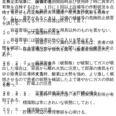
２０．１．２． 設備の使用開始時及び使用終了時に異常の
た所定の場所に、保管する。
有無を点検するほか、１日に１回以上設備等の作動状況を点
・ 容器は、充てん容器と使用済み容器を区分して置く。
検するとともに定期的にガス濃度、圧力及び気密を点検す
る。もし、異常があるときは、設備の補修等の危険防止措置
・ 種類の異なるガスの容器は区分して置く。
を講じる。
・ 容器置場には作業に必要な用具以外のものを置かない。
２０．２． ガス漏洩時の注意
・ 容器置場には関係者以外の立入りを禁止する。
２０．２．１． 容器からガス漏れのある場合は、患者の状
態を確認した上で速やかにバルブを閉じてガスの使用を中止
（８）． 容器置場は必ず換気を図る（酸素富加防止のた
する。
め）。
２０．２．２． 容器安全弁（破裂板）が破裂してガスが噴
２０．４． 火災時の注意
出した場合は、容器から離れ火気に注意して部屋の換気を行
い、販売店に連絡する。
２０．４．１． 火災時、酸素は火勢を強め、より激しく燃
焼させるので患者の状態を確認した上で速やかにガスの供給
２０．３． 貯蔵上の注意
を断つ。
２０．３．１． 定置式超低温液化ガス貯槽の場合
２０．４．２． 火災時、消火には、水、粉末消火剤等が有
効である。
（１）． 標識類は常にきれいな状態にしておく。
２０．５． 移送時の注意
（２）． 貯槽の周辺の整理整頓を心掛ける。