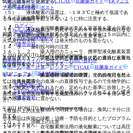
表・計算
レジメン
CTCAE
抗菌薬ガイド
ERマニュ
気化設備を経て使用する。
（適用上の注意）
アル
薬剤情報
ポスト
（５）． 液体酸素の温度は、−１８３℃と極めて低温であ
１４．１． 全般的な注意
るため、凍傷等を起こさないように特に注意する。
新規登録
ログイン
１４．１．１． 在宅酸素療法の充てん容器等を置く位置の
（６）． 液体酸素は、気化すると約８６０倍の体積になる
監修医師一覧
周囲２ｍ以内、又液体酸素を移充てんする場合は５ｍ以内に
ため、液を密閉状態にしないよう特に注意する。
UpToDate特別割引
火気及び引火性、もしくは発火性のものを置かない。
運営会社
１４．３． 薬剤投与時の注意
１４．１．２． 吸入用のカニューラ、携帯型液化酸素装置
© 2021 HOKUTO Inc. All rights reserved.
及び延長チューブ、吸入中の患者自身も火気の直近に近寄っ
１４．３．１． 吸気は症状と使用条件に応じ適当な水蒸気
利用規約
プライバシーポリシー
お問い合わせ
てはならない。
圧を維持するように加湿すること。
ホーム
表・計算
レジメン
CTCAE
抗菌薬ガイド
ERマニュアル
薬剤情報
ポスト
１４．１．３． 酸素使用場所での喫煙、火気の使用を禁止
１４．３．２． 人工心肺（酸素加装置）での投与に当たっ
し、換気を図る。
ては、体外循環中の血液への直接投与であるので生物学的に
監修医師一覧
清浄な酸素が要求されるため、定められた基準に合致したろ
UpToDate特別割引
１４．１．４． 超低温容器が高温にさらされるような暖房
過性能と有効面積を有する滅菌済みのフィルターを用いるこ
運営会社
等の熱源を近くに置かない。
と。
© 2021 HOKUTO Inc. All rights reserved.
１４．１．５． 建物内で消費する場合は、換気に十分に注
（取扱い上の注意）
意する。
※本製品は疾病の診断・治療・予防を目的としたプログラム
２０．１． 消費上の注意
ではありません。
１４．１．６． 在宅酸素療法用の液化酸素については高圧
ガス保安法第２０条の五の周知内容を遵守する。
２０．１．１． 酸素の消費設備には、適切な消火設備を設