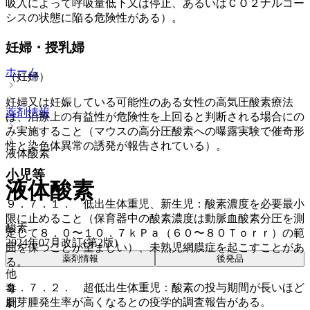
吸入によって呼吸量低下又は停止、あるいはＣＯ２ナルコー
シスの状態に陥る危険性がある）。
妊婦・授乳婦
ホーム
（妊婦）
妊婦又は妊娠している可能性のある女性の高気圧酸素療法
薬剤情報
は、治療上の有益性が危険性を上回ると判断される場合にの
み実施すること（マウスの高分圧酸素への曝露実験で催奇形
性と染色体異常の誘発が報告されている）。
液体酸素
小児等
液体酸素
９．７．１． 低出生体重児、新生児：酸素濃度を必要最小
限に止めること（保育器中の酸素濃度は動脈血酸素分圧を測
酸素
定して８．０〜１０．７ｋＰａ（６０〜８０Ｔｏｒｒ）の範
2024年07月改訂(第2版)
囲を保つことが望ましい）、未熟児網膜症を起こすことがあ
薬剤情報
後発品
る。
他
９．７．２． 超低出生体重児：酸素の投与期間が長いほど
毒
肝芽腫発生率が高くなるとの疫学的調査報告がある。
劇