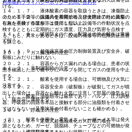
利用規約
プライバシーポリシー
お問い合わせ
ける。
１４．１．７． 液体酸素の容器を取扱うときは、凍傷防止
のため革手袋等の保護具を着用する（発火防止のため油脂の
２０．１．２． 設備の使用開始時及び使用終了時に異常の
しみた手袋、作業服等は使用しない）。
有無を点検するほか、１日に１回以上設備等の作動状況を点
検するとともに定期的にガス濃度、圧力及び気密を点検す
１４．１．８． 破損防止のため、配管その他の解氷は常温
る。もし、異常があるときは、設備の補修等の危険防止措置
で行う。
を講じる。
１４．１．９． 超低温容器の圧力制御装置及び安全弁、破
２０．２． ガス漏洩時の注意
裂板にみだりに触れない。
２０．２．１． 容器からガス漏れのある場合は、患者の状
１４．２． 薬剤調製時の注意
態を確認した上で速やかにバルブを閉じてガスの使用を中止
する。
１４．２．１． 酸素を使用する場合は、可燃物及び火気に
注意する。
２０．２．２． 容器安全弁（破裂板）が破裂してガスが噴
出した場合は、容器から離れ火気に注意して部屋の換気を行
（１）． 酸素に油脂類等は厳禁であり、バルブ、圧力調整
い、販売店に連絡する。
器、呼吸器の回路等本品と接触する部分に油脂類を付着させ
てはならない（又塵埃等の付着がないことも確かめる）。
２０．３． 貯蔵上の注意
（２）． 酸素を使用中、電気メス、レーザーメス等は発火
２０．３．１． 定置式超低温液化ガス貯槽の場合
源となるため、ガーゼ、脱脂綿、チューブなどの可燃物が発
火しないように注意する。
（１）． 標識類は常にきれいな状態にしておく。