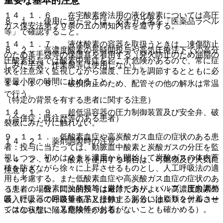
重要な基本的注意
１４．１．６． 在宅酸素療法用の液化酸素については高圧
８．１． 使用に当たっては、必ずガス名を「医薬品ラベル
ガス保安法第２０条の五の周知内容を遵守する。
等」で確認すること。
１４．１．７． 液体酸素の容器を取扱うときは、凍傷防止
８．２． 高濃度酸素の長時間投与や高気圧療法下での高分
のため革手袋等の保護具を着用する（発火防止のため油脂の
圧酸素投与では酸素中毒症を起こす危険があるので、常に症
しみた手袋、作業服等は使用しない）。
状を注意深く監視しながら濃度、圧力を調節するとともに必
要最小限の時間に止めること。
１４．１．８． 破損防止のため、配管その他の解氷は常温
で行う。
（特定の背景を有する患者に関する注意）
１４．１．９． 超低温容器の圧力制御装置及び安全弁、破
（合併症・既往歴等のある患者）
裂板にみだりに触れない。
９．１．１． 低酸素血症や高炭酸ガス血症の症状のある患
１４．２． 薬剤調製時の注意
者：投与に当たっては、動脈血中酸素と炭酸ガスの分圧を監
視しつつ、初めは２５％濃度から開始して炭酸ガスの体内蓄
１４．２．１． 酸素を使用する場合は、可燃物及び火気に
積を防ぎながら徐々に上昇させるものとし、人工呼吸法の適
注意する。
用も考慮する。また低酸素血症や高炭酸ガス血症の症状のあ
（１）． 酸素に油脂類等は厳禁であり、バルブ、圧力調整
る患者の場合、間欠的投与は避けた方がよい（高濃度酸素の
器、呼吸器の回路等本品と接触する部分に油脂類を付着させ
吸入によって呼吸量低下又は停止、あるいはＣＯ２ナルコー
てはならない（又塵埃等の付着がないことも確かめる）。
シスの状態に陥る危険性がある）。