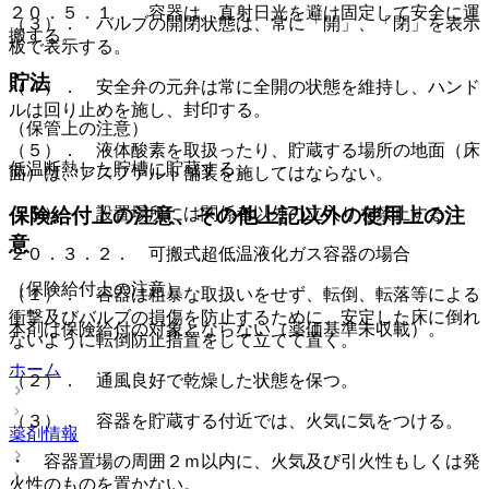
２０．５．１． 容器は、直射日光を避け固定して安全に運
（３）． バルブの開閉状態は、常に「開」、「閉」を表示
搬する。
板で表示する。
貯法
（４）． 安全弁の元弁は常に全開の状態を維持し、ハンド
ルは回り止めを施し、封印する。
（保管上の注意）
（５）． 液体酸素を取扱ったり、貯蔵する場所の地面（床
低温断熱した貯槽に貯蔵する。
面）は、アスファルト舗装を施してはならない。
保険給付上の注意、その他上記以外の使用上の注
（６）． 設置場所には関係者以外の立入りを禁止する。
意
２０．３．２． 可搬式超低温液化ガス容器の場合
（保険給付上の注意）
（１）． 容器は粗暴な取扱いをせず、転倒、転落等による
衝撃及びバルブの損傷を防止するために、安定した床に倒れ
本剤は保険給付の対象とならない（薬価基準未収載）。
ないように転倒防止措置をして立てて置く。
ホーム
（２）． 通風良好で乾燥した状態を保つ。
（３）． 容器を貯蔵する付近では、火気に気をつける。
薬剤情報
・ 容器置場の周囲２ｍ以内に、火気及び引火性もしくは発
火性のものを置かない。