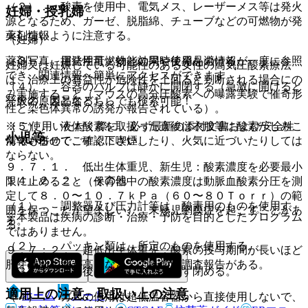
（２）． 酸素を使用中、電気メス、レーザーメス等は発火
妊婦・授乳婦
源となるため、ガーゼ、脱脂綿、チューブなどの可燃物が発
薬剤情報
火しないように注意する。
（妊婦）
薬剤写真、用法用量、効能効果や後発品の情報が一度に参照
（３）． 揮発性可燃物との同時使用を避ける。
妊婦又は妊娠している可能性のある女性の高気圧酸素療法
でき、関連情報へ簡単にアクセスができます。
は、治療上の有益性が危険性を上回ると判断される場合にの
（４）． 容器のバルブは静かに開閉する（急激に開けると
み実施すること（マウスの高分圧酸素への曝露実験で催奇形
一般名、製品名どちらでも検索可能！
発火の原因となる）。
性と染色体異常の誘発が報告されている）。
※ ご使用いただく際に、必ず最新の添付文書および安全性
（５）． 液体酸素を取扱った直後は衣服等に酸素がしみこ
小児等
情報も併せてご確認下さい。
んでいるので、すぐに喫煙したり、火気に近づいたりしては
ならない。
９．７．１． 低出生体重児、新生児：酸素濃度を必要最小
１４．２．２． その他
限に止めること（保育器中の酸素濃度は動脈血酸素分圧を測
定して８．０〜１０．７ｋＰａ（６０〜８０Ｔｏｒｒ）の範
（１）． 調整器及び圧力計等は、酸素用のものを使用す
囲を保つことが望ましい）、未熟児網膜症を起こすことがあ
※本製品は疾病の診断・治療・予防を目的としたプログラム
る。
る。
ではありません。
（２）． パッキン類は、所定のものを使用する。
９．７．２． 超低出生体重児：酸素の投与期間が長いほど
肝芽腫発生率が高くなるとの疫学的調査報告がある。
（３）． 使用後は容器バルブを必ず閉める。
適用上の注意、取扱い上の注意
ホーム
ノート
（４）． ガスの使用は超低温容器から直接使用しないで、