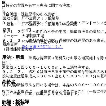
麻
（特定の背景を有する患者に関する注意）
向
覚
（合併症・既往歴等のある患者）
薬効分類
肝不全用アミノ酸製剤
９．１．１． 高度アシドーシスのある患者：アシドーシス
一般名
肝不全用アミノ酸製剤 (1) 注射液
薬価
467
円
９．１．２． うっ血性心不全の患者：循環血液量の増加に
メーカー
大塚製薬工場
９．１．３． 本剤の成分に対し過敏症の既往歴のある患者
2026年05月改訂(第2版)
最終更新
添付文書のPDFはこちら
（腎機能障害患者）
用法・用量
９．２．１． 重篤な腎障害＜透析又は血液ろ過実施中を除
照〕。
通常成人１回５００〜１０００ｍＬを点滴静注する。
９．２．２． 透析又は血液ろ過実施中の重篤な腎障害のあ
投与速度は通常成人５００ｍＬ当たり１８０〜３００分を基
高齢者
経中心静脈輸液法を用いる場合は、本品の５００〜１０００
投与速度を緩徐にし、減量するなど注意すること（一般に生
なお、年齢、症状、体重により適宜増減する。
妊婦・授乳婦
効能・効果