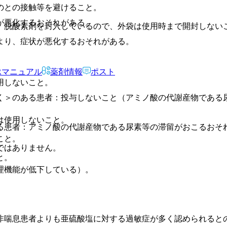
のとの接触等を避けること。
が悪化するおそれがある。
、脱酸素剤を封入しているので、外袋は使用時まで開封しない
より、症状が悪化するおそれがある。
。
Rマニュアル
薬剤情報
ポスト
用しないこと。
く＞のある患者：投与しないこと（アミノ酸の代謝産物である
は使用しないこと。
る患者：アミノ酸の代謝産物である尿素等の滞留がおこるおそ
こと。
ではありません。
と。
理機能が低下している）。
非喘息患者よりも亜硫酸塩に対する過敏症が多く認められると