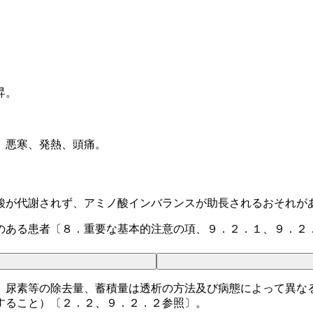
昇。
）悪寒、発熱、頭痛。
酸が代謝されず、アミノ酸インバランスが助長されるおそれが
のある患者〔８．重要な基本的注意の項、９．２．１、９．２
、尿素等の除去量、蓄積量は透析の方法及び病態によって異な
すること）〔２．２、９．２．２参照〕。