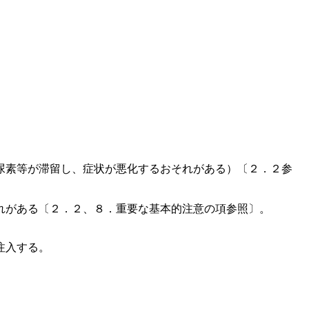
尿素等が滞留し、症状が悪化するおそれがある）〔２．２参
れがある〔２．２、８．重要な基本的注意の項参照〕。
注入する。