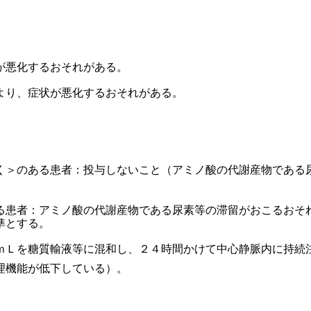
が悪化するおそれがある。
より、症状が悪化するおそれがある。
。
く＞のある患者：投与しないこと（アミノ酸の代謝産物である
る患者：アミノ酸の代謝産物である尿素等の滞留がおこるおそ
準とする。
ｍＬを糖質輸液等に混和し、２４時間かけて中心静脈内に持続
理機能が低下している）。