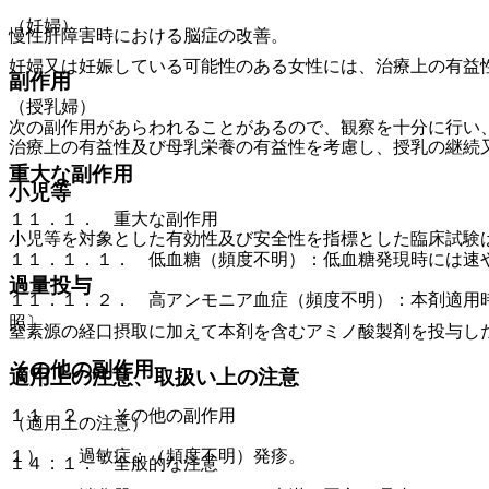
（妊婦）
慢性肝障害時における脳症の改善。
妊婦又は妊娠している可能性のある女性には、治療上の有益
副作用
（授乳婦）
次の副作用があらわれることがあるので、観察を十分に行い
治療上の有益性及び母乳栄養の有益性を考慮し、授乳の継続
重大な副作用
小児等
１１．１． 重大な副作用
小児等を対象とした有効性及び安全性を指標とした臨床試験
１１．１．１． 低血糖（頻度不明）：低血糖発現時には速
過量投与
１１．１．２． 高アンモニア血症（頻度不明）：本剤適用
照〕。
窒素源の経口摂取に加えて本剤を含むアミノ酸製剤を投与し
その他の副作用
適用上の注意、取扱い上の注意
１１．２． その他の副作用
（適用上の注意）
１）． 過敏症：（頻度不明）発疹。
１４．１． 全般的な注意