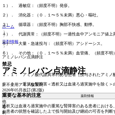
１）． 過敏症：（頻度不明）発疹。
２）． 消化器：（０．１〜５％未満）悪心・嘔吐。
３）． 循環器：（頻度不明）胸部不快感、動悸。
ホーム
４）． 代謝異常：（頻度不明）一過性血中アンモニア値上
薬剤情報
５）． 大量・急速投与：（頻度不明）アシドーシス。
６）． その他：（０．１〜５％未満）血管痛、（頻度不明
アミノレバン点滴静注
禁忌
アミノレバン点滴静注
２．１． アミノ酸代謝異常のある患者［投与されたアミノ
２．２． 重篤な腎障害＜透析又は血液ろ過実施中を除く＞
肝不全用アミノ酸製剤
2026年05月改訂(第2版)
重要な基本的注意
薬剤情報
他
透析又は血液ろ過実施中の重篤な腎障害のある患者における
毒
り患者の状態を確認した上で投与開始及び継続の可否を判断
劇