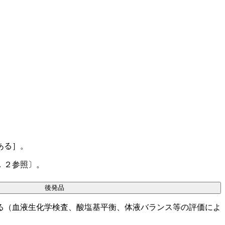
ある］。
．２参照〕。
後発品
る（血液生化学検査、酸塩基平衡、体液バランス等の評価によ