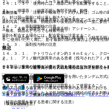
２）． 消化器：（０．１〜５％未満）悪心・嘔吐。
１４．１．１． 使用時には、感染に対する配慮をすること
３）． 循環器：（頻度不明）胸部不快感、動悸。
１４．１．２． 注射針や輸液セットのびん針は、ゴム栓の
薬剤情報
た、針は同一箇所に繰り返し刺さないこと。
４）． 代謝異常：（頻度不明）一過性血中アンモニア値上
薬剤写真、用法用量、効能効果や後発品の情報が一度に参照
１４．２． 薬剤調製時の注意
５）． 大量・急速投与：（頻度不明）アシドーシス。
一般名、製品名どちらでも検索可能！
薬剤を配合する場合には、配合変化に注意すること。
６）． その他：（０．１〜５％未満）血管痛、（頻度不明
※ ご使用いただく際に、必ず最新の添付文書および安全性情
１４．３． 薬剤投与時の注意
禁忌
１４．３．１． ナトリウムイオン約１４ｍＥｑ／Ｌ、クロ
２．１． アミノ酸代謝異常のある患者［投与されたアミノ
と。
※本製品は疾病の診断・治療・予防を目的としたプログラム
２．２． 重篤な腎障害＜透析又は血液ろ過実施中を除く＞
１４．３．２． 血管痛があらわれた場合には、注射部位を
１４．３．３． 原則として、連結管を用いたタンデム方式
重要な基本的注意
１４．３．４． 容器の目盛りは目安として使用すること。
透析又は血液ろ過実施中の重篤な腎障害のある患者における
ホーム
ノート
り患者の状態を確認した上で投与開始及び継続の可否を判断
表・計算
レジメン
CTCAE
抗菌薬ガイド
ERマニュ
１４．３．５． 残液は使用しないこと。
（特定の背景を有する患者に関する注意）
（取扱い上の注意）
新規登録