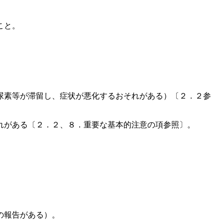
こと。
尿素等が滞留し、症状が悪化するおそれがある）〔２．２参
れがある〔２．２、８．重要な基本的注意の項参照〕。
の報告がある）。