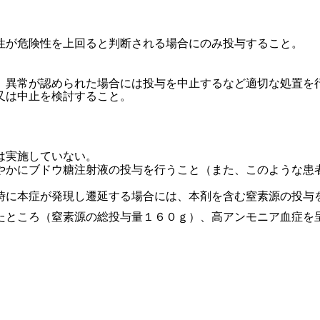
性が危険性を上回ると判断される場合にのみ投与すること。
、異常が認められた場合には投与を中止するなど適切な処置を
又は中止を検討すること。
は実施していない。
やかにブドウ糖注射液の投与を行うこと（また、このような患
時に本症が発現し遷延する場合には、本剤を含む窒素源の投与
たところ（窒素源の総投与量１６０ｇ）、高アンモニア血症を