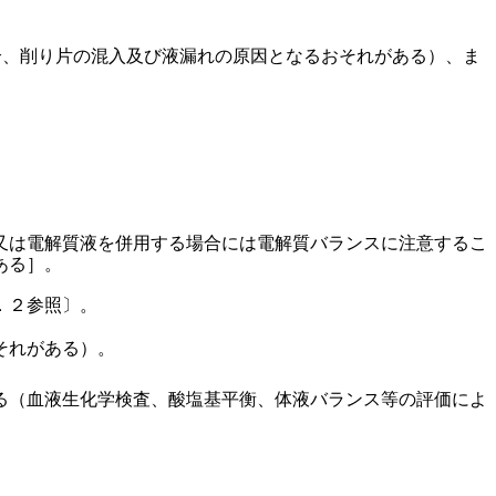
合、削り片の混入及び液漏れの原因となるおそれがある）、ま
又は電解質液を併用する場合には電解質バランスに注意するこ
ある］。
．２参照〕。
それがある）。
る（血液生化学検査、酸塩基平衡、体液バランス等の評価によ