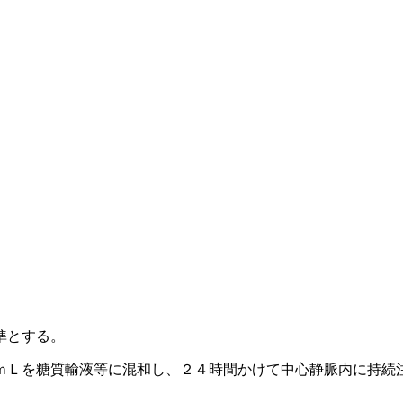
準とする。
ｍＬを糖質輸液等に混和し、２４時間かけて中心静脈内に持続