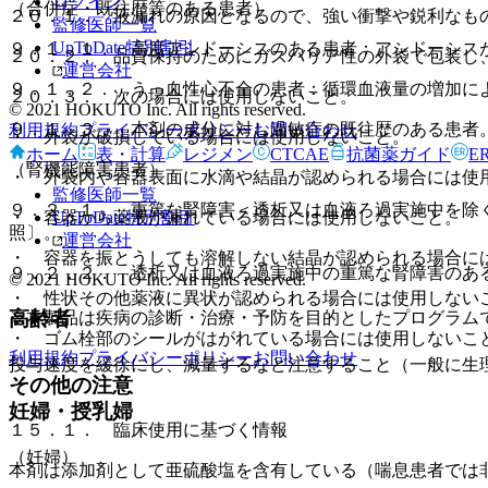
ログイン
（合併症・既往歴等のある患者）
２０．１． 液漏れの原因となるので、強い衝撃や鋭利なも
監修医師一覧
UpToDate特別割引
９．１．１． 高度アシドーシスのある患者：アシドーシス
２０．２． 品質保持のためにガスバリア性の外袋で包装し
運営会社
９．１．２． うっ血性心不全の患者：循環血液量の増加に
２０．３． 次の場合には使用しないこと。
© 2021 HOKUTO Inc. All rights reserved.
９．１．３． 本剤の成分に対し過敏症の既往歴のある患者
利用規約
プライバシーポリシー
お問い合わせ
・ 外袋が破損している場合には使用しないこと。
ホーム
表・計算
レジメン
CTCAE
抗菌薬ガイド
E
（腎機能障害患者）
・ 外袋内や容器表面に水滴や結晶が認められる場合には使
監修医師一覧
９．２．１． 重篤な腎障害＜透析又は血液ろ過実施中を除
UpToDate特別割引
・ 容器から薬液が漏れている場合には使用しないこと。
照〕。
運営会社
・ 容器を振とうしても溶解しない結晶が認められる場合に
９．２．２． 透析又は血液ろ過実施中の重篤な腎障害のあ
© 2021 HOKUTO Inc. All rights reserved.
・ 性状その他薬液に異状が認められる場合には使用しない
高齢者
※本製品は疾病の診断・治療・予防を目的としたプログラム
・ ゴム栓部のシールがはがれている場合には使用しないこ
利用規約
プライバシーポリシー
お問い合わせ
投与速度を緩徐にし、減量するなど注意すること（一般に生
その他の注意
妊婦・授乳婦
１５．１． 臨床使用に基づく情報
（妊婦）
本剤は添加剤として亜硫酸塩を含有している（喘息患者では