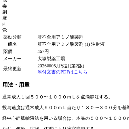
毒
劇
麻
向
覚
薬効分類
肝不全用アミノ酸製剤
一般名
肝不全用アミノ酸製剤 (1) 注射液
薬価
467
円
メーカー
大塚製薬工場
2026年05月改訂(第2版)
最終更新
添付文書のPDFはこちら
用法・用量
通常成人１回５００〜１０００ｍＬを点滴静注する。
投与速度は通常成人５００ｍＬ当たり１８０〜３００分を基
経中心静脈輸液法を用いる場合は、本品の５００〜１０００
なお、年齢、症状、体重により適宜増減する。