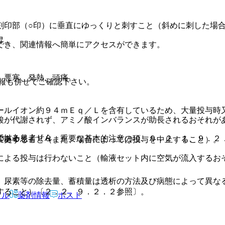
。
刻印部（○印）に垂直にゆっくりと刺すこと（斜めに刺した場
昇。
でき、関連情報へ簡単にアクセスができます。
）悪寒、発熱、頭痛。
報も併せてご確認下さい。
ールイオン約９４ｍＥｑ／Ｌを含有しているため、大量投与時
酸が代謝されず、アミノ酸インバランスが助長されるおそれが
ではありません。
のある患者〔８．重要な基本的注意の項、９．２．１、９．２
変更すること（また、場合によっては投与を中止すること）。
による投与は行わないこと（輸液セット内に空気が流入するお
、尿素等の除去量、蓄積量は透析の方法及び病態によって異な
すること）〔２．２、９．２．２参照〕。
アル
薬剤情報
ポスト