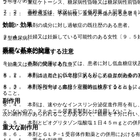
可能性がある。
２．１． 重症ケトーシス、糖尿病性昏睡又は糖尿病性前昏
７．２． 高齢者では、状況に応じて低用量（１回量５ｍｇ
２．２． 重症感染症、手術前後、重篤な外傷のある患者［
効能・効果
２．３． 本剤の成分に対し過敏症の既往歴のある患者。
２．４． 妊婦又は妊娠している可能性のある女性〔９．５
２型糖尿病。
重要な基本的注意
効能・効果に関連する注意
８．１． 本剤の使用にあたっては、患者に対し低血糖症状
（効能又は効果に関連する注意）
８．２． 本剤は、ときに低血糖症状を起こすことがあるの
５．１． 本剤の適用においては、あらかじめ糖尿病治療の
８．３． 本剤投与中は、血糖を定期的に検査するとともに
５．２． 本剤を投与する際は、空腹時血糖が１２６ｍｇ／
ること。
副作用
８．４． 本剤は、速やかなインスリン分泌促進作用を有し
ていないので、スルホニル尿素系製剤とは併用しないこと。
次の副作用があらわれることがあるので、観察を十分に行い
８．５． 本剤とピオグリタゾン塩酸塩１日４５ｍｇとの併
重大な副作用
８．６． 本剤とＧＬＰ−１受容体作動薬との併用における