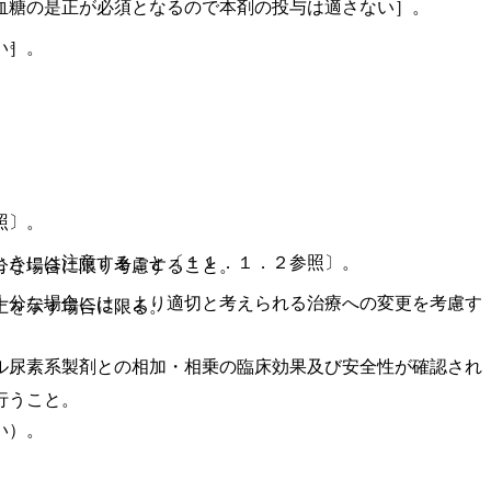
血糖の是正が必須となるので本剤の投与は適さない］。
〕。
い］。
照〕。
ときには注意すること〔１１．１．２参照〕。
分な場合に限り考慮すること。
十分な場合には、より適切と考えられる治療への変更を考慮す
上を示す場合に限る。
ル尿素系製剤との相加・相乗の臨床効果及び安全性が確認され
行うこと。
い）。