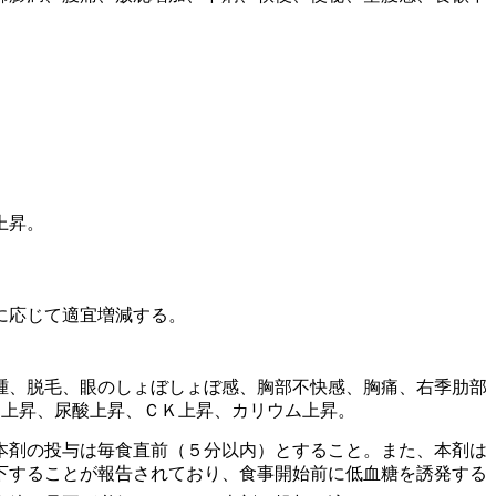
上昇。
に応じて適宜増減する。
腫、脱毛、眼のしょぼしょぼ感、胸部不快感、胸痛、右季肋部
ド上昇、尿酸上昇、ＣＫ上昇、カリウム上昇。
本剤の投与は毎食直前（５分以内）とすること。また、本剤は
下することが報告されており、食事開始前に低血糖を誘発する