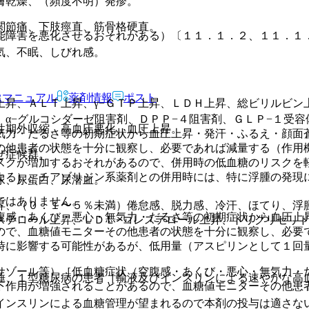
膚乾燥、（頻度不明）発疹。
関節痛、下肢痙直、筋骨格硬直。
能障害を悪化させるおそれがある）〔１１．１．２、１１．１
気、不眠、しびれ感。
Rマニュアル
薬剤情報
ポスト
上昇、ＡＬＴ上昇、γ−ＧＴＰ上昇、ＬＤＨ上昇、総ビリルビン
α−グルコシダーゼ阻害剤、ＤＰＰ−４阻害剤、ＧＬＰ−１受
性期外収縮、高血圧悪化、血圧上昇。
気力・だるさ等の初期症状から血圧上昇・発汗・ふるえ・顔面
の他患者の状態を十分に観察し、必要であれば減量する（作用
ぜ症候群。
スクが増加するおそれがあるので、併用時の低血糖のリスクを
よる）。チアゾリジン系薬剤との併用時には、特に浮腫の発現
尿、尿蛋白、尿潜血。
ではありません。
昇、（０．１〜５％未満）倦怠感、脱力感、冷汗、ほてり、浮
腹感・あくび・悪心・無気力・だるさ等の初期症状から血圧上
ステロール上昇、ＬＤＬ−コレステロール上昇、トリグリセリ
ので、血糖値モニターその他患者の状態を十分に観察し、必要
時に影響する可能性があるが、低用量（アスピリンとして１回
サゾール等）［低血糖症状（空腹感・あくび・悪心・無気力・
睡、１型糖尿病の患者［輸液及びインスリンによる速やかな高
下作用が増強されることがあるので、血糖値モニターその他患
インスリンによる血糖管理が望まれるので本剤の投与は適さな