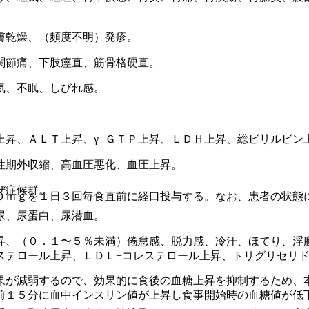
膚乾燥、（頻度不明）発疹。
関節痛、下肢痙直、筋骨格硬直。
気、不眠、しびれ感。
上昇、ＡＬＴ上昇、γ−ＧＴＰ上昇、ＬＤＨ上昇、総ビリルビン
性期外収縮、高血圧悪化、血圧上昇。
ぜ症候群。
０ｍｇを１日３回毎食直前に経口投与する。なお、患者の状態
尿、尿蛋白、尿潜血。
昇、（０．１〜５％未満）倦怠感、脱力感、冷汗、ほてり、浮
ステロール上昇、ＬＤＬ−コレステロール上昇、トリグリセリ
果が減弱するので、効果的に食後の血糖上昇を抑制するため、
前１５分に血中インスリン値が上昇し食事開始時の血糖値が低