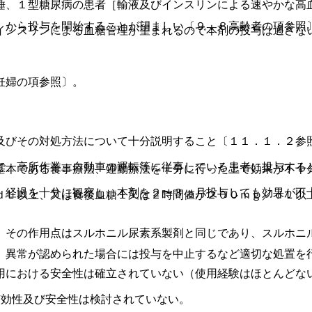
睡、１型糖尿病の患者［輸液及びインスリンによる速やかな高
）から投与を開始することが望ましい〔９．８高齢者の項参照
インスリンによる血糖管理が望まれるので本剤の投与は適さな
妊婦の項参照〕。
及びその対処方法について十分説明すること〔１１．１．２参
で、高所作業、自動車の運転等に従事している患者に投与する
基本である食事療法、運動療法を十分に行った上で効果が不十
、経過を十分に観察し、本剤を２〜３ヵ月投与しても効果が不
ｄＬ以上、又は食後血糖１又は２時間値が２００ｍｇ／ｄＬ以
、その作用点はスルホニル尿素系製剤と同じであり、スルホニ
、異常が認められた場合には投与を中止するなど適切な処置を
用における安全性は確立されていない（使用経験はほとんどな
有効性及び安全性は検討されていない。