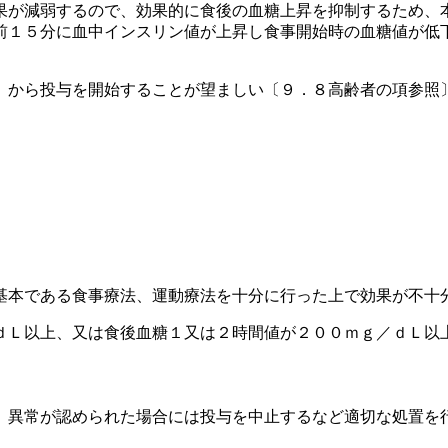
果が減弱するので、効果的に食後の血糖上昇を抑制するため、
前１５分に血中インスリン値が上昇し食事開始時の血糖値が低
）から投与を開始することが望ましい〔９．８高齢者の項参照
基本である食事療法、運動療法を十分に行った上で効果が不十
ｄＬ以上、又は食後血糖１又は２時間値が２００ｍｇ／ｄＬ以
、異常が認められた場合には投与を中止するなど適切な処置を