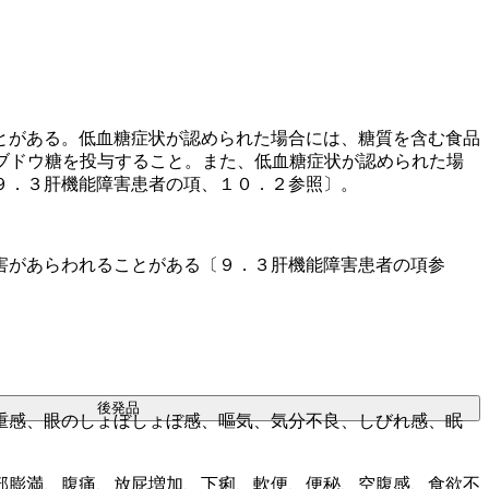
とがある。低血糖症状が認められた場合には、糖質を含む食品
ブドウ糖を投与すること。また、低血糖症状が認められた場
９．３肝機能障害患者の項、１０．２参照〕。
害があらわれることがある〔９．３肝機能障害患者の項参
後発品
重感、眼のしょぼしょぼ感、嘔気、気分不良、しびれ感、眠
部膨満、腹痛、放屁増加、下痢、軟便、便秘、空腹感、食欲不