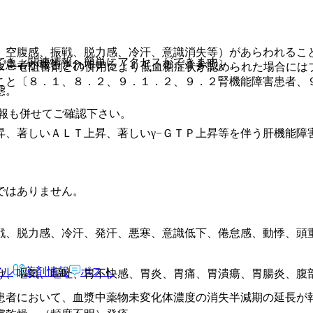
。
、空腹感、振戦、脱力感、冷汗、意識消失等）があらわれるこ
でき、関連情報へ簡単にアクセスができます。
た患者が報告されている〔１１．１．１参照〕。
シダーゼ阻害剤との併用により低血糖症状が認められた場合には
こと〔８．１、８．２、９．１．２、９．２腎機能障害患者、
態。
報も併せてご確認下さい。
昇、著しいＡＬＴ上昇、著しいγ−ＧＴＰ上昇等を伴う肝機能障
。
ではありません。
戦、脱力感、冷汗、発汗、悪寒、意識低下、倦怠感、動悸、頭
アル
薬剤情報
ポスト
け、嘔気、嘔吐、胃不快感、胃炎、胃痛、胃潰瘍、胃腸炎、腹
患者において、血漿中薬物未変化体濃度の消失半減期の延長が