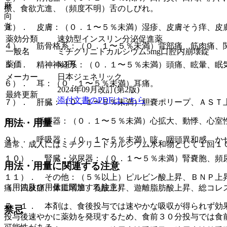
麻
振、食欲亢進、（頻度不明）舌のしびれ。
向
覚
３）． 皮膚：（０．１〜５％未満）湿疹、皮膚そう痒、皮
薬効分類
速効型インスリン分泌促進薬
４）． 筋骨格系：（０．１〜５％未満）背部痛、筋肉痛、
一般名
ミチグリニドカルシウム5mg口腔内崩壊錠
薬価
6.3
円
５）． 精神神経系：（０．１〜５％未満）頭痛、眩暈、眠
メーカー
日本ジェネリック
６）． 耳：（０．１〜５％未満）耳痛。
2024年09月改訂(第2版)
最終更新
添付文書のPDFはこちら
７）． 肝臓：（０．１〜５％未満）胆嚢ポリープ、ＡＳＴ
８）． 循環器：（０．１〜５％未満）心拡大、動悸、心室
用法・用量
９）． 呼吸器：（０．１〜５％未満）咳、咽頭異和感、か
通常、成人にはミチグリニドカルシウム水和物として１回１
１０）． 腎臓・泌尿器：（０．１〜５％未満）腎嚢胞、頻
用法・用量に関連する注意
１１）． その他：（５％以上）ピルビン酸上昇、ＢＮＰ上
（用法及び用量に関連する注意）
痛、四肢痛、体重増加、乳酸上昇、遊離脂肪酸上昇、総コレ
７．１． 本剤は、食後投与では速やかな吸収が得られず効
禁忌
投与後速やかに薬効を発現するため、食前３０分投与では食