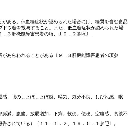
とがある。低血糖症状が認められた場合には、糖質を含む食品
ブドウ糖を投与すること。また、低血糖症状が認められた場
９．３肝機能障害患者の項、１０．２参照〕。
害があらわれることがある〔９．３肝機能障害患者の項参
重感、眼のしょぼしょぼ感、嘔気、気分不良、しびれ感、眠
部膨満、腹痛、放屁増加、下痢、軟便、便秘、空腹感、食欲不
報告されている）〔１１．１．２、１６．６．１参照〕。