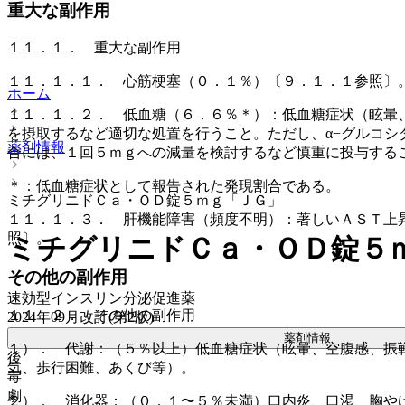
重大な副作用
１１．１． 重大な副作用
１１．１．１． 心筋梗塞（０．１％）〔９．１．１参照〕
ホーム
１１．１．２． 低血糖（６．６％＊）：低血糖症状（眩暈
を摂取するなど適切な処置を行うこと。ただし、α−グルコ
薬剤情報
合には、１回５ｍｇへの減量を検討するなど慎重に投与する
＊：低血糖症状として報告された発現割合である。
ミチグリニドＣａ・ＯＤ錠５ｍｇ「ＪＧ」
１１．１．３． 肝機能障害（頻度不明）：著しいＡＳＴ上
照〕。
ミチグリニドＣａ・ＯＤ錠５
その他の副作用
速効型インスリン分泌促進薬
１１．２． その他の副作用
2024年09月改訂(第2版)
薬剤情報
１）． 代謝：（５％以上）低血糖症状（眩暈、空腹感、振
後
気、歩行困難、あくび等）。
毒
劇
２）． 消化器：（０．１〜５％未満）口内炎、口渇、胸や