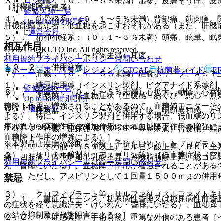
ログイン
３）． 皮膚：（０．１〜５％未満）湿疹、皮膚そう痒、皮
（肝機能障害患者）
監修医師一覧
４）． 筋骨格系：（０．１〜５％未満）背部痛、筋肉痛、
UpToDate特別割引
肝機能障害患者：低血糖を起こすおそれがある（また、肝機
運営会社
５）． 精神神経系：（０．１〜５％未満）頭痛、眩暈、眠
相互作用
© 2021 HOKUTO Inc. All rights reserved.
６）． 耳：（０．１〜５％未満）耳痛。
利用規約
プライバシーポリシー
お問い合わせ
１０．２． 併用注意：
ホーム
表・計算
レジメン
CTCAE
抗菌薬ガイド
E
７）． 肝臓：（０．１〜５％未満）胆嚢ポリープ、ＡＳＴ
１）． 糖尿病用薬（インスリン製剤、ビグアナイド系薬剤、
監修医師一覧
８）． 循環器：（０．１〜５％未満）心拡大、動悸、心室
１．１．２参照〕［低血糖症状（空腹感・あくび・悪心・無
UpToDate特別割引
糖降下作用が増強されることがあるので、血糖値モニターそ
運営会社
９）． 呼吸器：（０．１〜５％未満）咳、咽頭異和感、か
よる）。特に、インスリン製剤と併用する場合、低血糖のリ
© 2021 HOKUTO Inc. All rights reserved.
序が異なる薬理作用の相加作用による血糖降下作用の増強に
１０）． 腎臓・泌尿器：（０．１〜５％未満）腎嚢胞、頻
血糖降下作用の増強による）］。
※本製品は疾病の診断・治療・予防を目的としたプログラム
１１）． その他：（５％以上）ピルビン酸上昇、ＢＮＰ上
２）． サリチル酸製剤（アスピリン等）［低血糖症状（空
痛、四肢痛、体重増加、乳酸上昇、遊離脂肪酸上昇、総コレ
利用規約
プライバシーポリシー
お問い合わせ
ん・昏睡にいたる）、血糖降下作用が増強されることがある
よる、ただし、アスピリンとして１回量１５００ｍｇの併用
禁忌
３）． クロフィブラート等、サルファ剤（スルファメトキ
２．１． 重症ケトーシス、糖尿病性昏睡又は糖尿病性前昏
の症状を経て意識消失・けいれん・昏睡にいたる）、血糖降
の結合抑制及び代謝阻害による）］。
２．２． 重症感染症、手術前後、重篤な外傷のある患者［