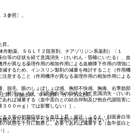
．３参照〕。
上昇。
容体作動薬、ＳＧＬＴ２阻害剤、チアゾリジン系薬剤）〔１
蒼白等の症状を経て意識消失・けいれん・昏睡にいたる）、血
機序が異なる薬理作用の相加作用による血糖降下作用の増強に
軽減するため、インスリン製剤の減量を検討すること（作用機
に注意すること（作用機序が異なる薬理作用の相加作用による
腫、脱毛、眼のしょぼしょぼ感、胸部不快感、胸痛、右季肋部
昇・発汗・ふるえ・顔面蒼白等の症状を経て意識消失・けいれ
ド上昇、尿酸上昇、ＣＫ上昇、カリウム上昇。
であれば減量する（血中蛋白との結合抑制及び抱合代謝阻害に
量３００ｍｇ）では影響しない）］。
だるさ等の初期症状から血圧上昇・発汗・ふるえ・顔面蒼白等
血糖の是正が必須となるので本剤の投与は適さない］。
者の状態を十分に観察し、必要であれば減量する（血中蛋白と
い］。