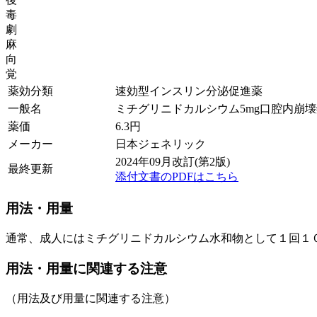
毒
劇
麻
向
覚
薬効分類
速効型インスリン分泌促進薬
一般名
ミチグリニドカルシウム5mg口腔内崩壊
薬価
6.3
円
メーカー
日本ジェネリック
2024年09月改訂(第2版)
最終更新
添付文書のPDFはこちら
用法・用量
通常、成人にはミチグリニドカルシウム水和物として１回１
用法・用量に関連する注意
（用法及び用量に関連する注意）