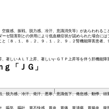
。
、空腹感、振戦、脱力感、冷汗、意識消失等）があらわれるこ
シダーゼ阻害剤との併用により低血糖症状が認められた場合には
こと〔８．１、８．２、９．１．２、９．２腎機能障害患者、
昇、著しいＡＬＴ上昇、著しいγ−ＧＴＰ上昇等を伴う肝機能障
ｍｇ「ＪＧ」
戦、脱力感、冷汗、発汗、悪寒、意識低下、倦怠感、動悸、頭
け、嘔気、嘔吐、胃不快感、胃炎、胃痛、胃潰瘍、胃腸炎、腹