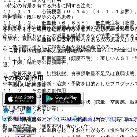
１１．１． 重大な副作用
（特定の背景を有する患者に関する注意）
１１．１．１． 心筋梗塞（０．１％）〔９．１．１参照〕
薬剤情報
（合併症・既往歴等のある患者）
１１．１．２． 低血糖（６．６％＊）：低血糖症状（眩暈
薬剤写真、用法用量、効能効果や後発品の情報が一度に参照
９．１．１． 虚血性心疾患のある患者：心筋梗塞を発症し
を摂取するなど適切な処置を行うこと。ただし、α−グルコ
合には、１回５ｍｇへの減量を検討するなど慎重に投与する
一般名、製品名どちらでも検索可能！
９．１．２． 低血糖を起こすおそれがある次の患者又は状
＊：低血糖症状として報告された発現割合である。
※ ご使用いただく際に、必ず最新の添付文書および安全性情
・ 脳下垂体機能不全又は副腎機能不全。
１１．１．３． 肝機能障害（頻度不明）：著しいＡＳＴ上
・ 下痢、嘔吐等の胃腸障害。
照〕。
・ 栄養不良状態、飢餓状態、食事摂取量不足又は衰弱状態
その他の副作用
※本製品は疾病の診断・治療・予防を目的としたプログラム
・ 激しい筋肉運動。
１１．２． その他の副作用
・ 過度のアルコール摂取者。
１）． 代謝：（５％以上）低血糖症状（眩暈、空腹感、振
〔１１．１．２参照〕。
気、歩行困難、あくび等）。
ホーム
ノート
表・計算
レジメン
CTCAE
抗菌薬ガイド
ERマニュ
（腎機能障害患者）
２）． 消化器：（０．１〜５％未満）口内炎、口渇、胸や
振、食欲亢進、（頻度不明）舌のしびれ。
腎機能障害患者：低血糖を起こすおそれがある（慢性腎不全
新規登録