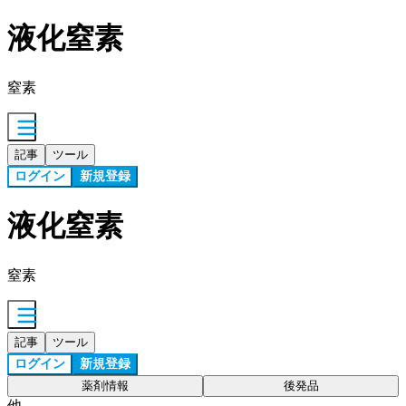
液化窒素
窒素
記事
ツール
ログイン
新規登録
液化窒素
窒素
記事
ツール
ログイン
新規登録
薬剤情報
後発品
他