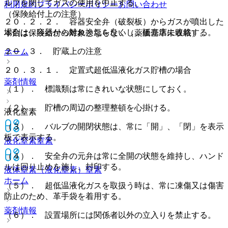
ルブを閉じてガスの使用を中止する。
利用規約
プライバシーポリシー
お問い合わせ
（保険給付上の注意）
２０．２．２． 容器安全弁（破裂板）からガスが噴出した
場合は、容器から離れ換気を良くし、販売店に連絡する。
本剤は保険給付の対象とならない（薬価基準未収載）。
２０．３． 貯蔵上の注意
ホーム
２０．３．１． 定置式超低温液化ガス貯槽の場合
薬剤情報
（１）． 標識類は常にきれいな状態にしておく。
（２）． 貯槽の周辺の整理整頓を心掛ける。
液化窒素
（３）． バルブの開閉状態は、常に「開」、「閉」を表示
板で表示する。
液化窒素
窒素
（４）． 安全弁の元弁は常に全開の状態を維持し、ハンド
ルは回り止めを施し、封印する。
液体窒素（液化窒素）
窒素
ホーム
（５）． 超低温液化ガスを取扱う時は、常に凍傷又は傷害
防止のため、革手袋を着用する。
薬剤情報
（６）． 設置場所には関係者以外の立入りを禁止する。