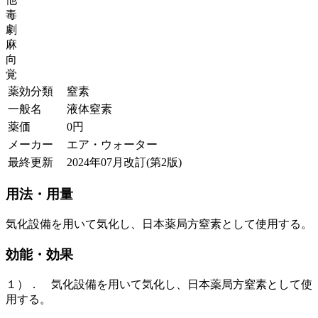
毒
劇
麻
向
覚
薬効分類
窒素
一般名
液体窒素
薬価
0
円
メーカー
エア・ウォーター
最終更新
2024年07月改訂(第2版)
用法・用量
気化設備を用いて気化し、日本薬局方窒素として使用する。
効能・効果
１）． 気化設備を用いて気化し、日本薬局方窒素として使
用する。