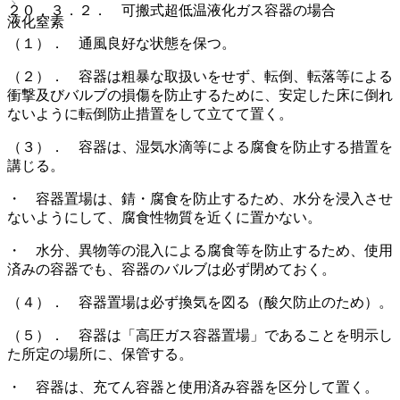
２０．３．２． 可搬式超低温液化ガス容器の場合
液化窒素
（１）． 通風良好な状態を保つ。
（２）． 容器は粗暴な取扱いをせず、転倒、転落等による
衝撃及びバルブの損傷を防止するために、安定した床に倒れ
ないように転倒防止措置をして立てて置く。
（３）． 容器は、湿気水滴等による腐食を防止する措置を
講じる。
・ 容器置場は、錆・腐食を防止するため、水分を浸入させ
ないようにして、腐食性物質を近くに置かない。
・ 水分、異物等の混入による腐食等を防止するため、使用
済みの容器でも、容器のバルブは必ず閉めておく。
（４）． 容器置場は必ず換気を図る（酸欠防止のため）。
（５）． 容器は「高圧ガス容器置場」であることを明示し
た所定の場所に、保管する。
・ 容器は、充てん容器と使用済み容器を区分して置く。