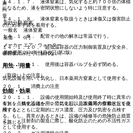
１４．１．７． 液体窒素は、気化すると約７００倍の体積
麻
になるため、液を密閉状態にしないよう特に注意する。
向
覚
１４．１．８． 液体窒素を取扱うときは凍傷又は傷害防止
薬効分類
窒素
のため革手袋を着用する。
一般名
液体窒素
１４．１．９． 配管その他の解氷は常温で行う。
薬価
0
円
メーカー
エア・ウォーター
１４．１．１０． 超低温容器の圧力制御装置及び安全弁、
最終更新
2024年07月改訂(第2版)
破裂板にみだりに触れない。
１４．１．１１． 使用後は容器バルブを必ず閉める。
用法・用量
（取扱い上の注意）
気化設備を用いて気化し、日本薬局方窒素として使用する。
２０．１． 消費上の注意
効能・効果
２０．１．１． 設備の使用開始時及び使用終了時に異常の
有無を点検するほか、１日に１回以上設備等の作動状況を点
１）． 気化設備を用いて気化し、日本薬局方窒素として使
検するとともに定期的にガス濃度、圧力及び気密を点検す
用する。
る。もし、異常があるときは、設備の補修等の危険防止措置
２）． 注射剤の製造に際し、酸化防止のための不活性ガス
を講じる。
として使用する。