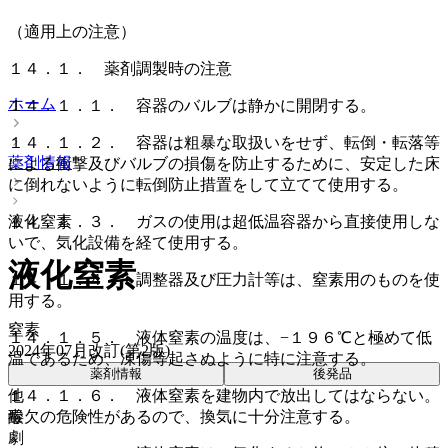
（適用上の注意）
１４．１． 薬剤調製時の注意
ホーム
１４．１．１． 容器のバルブは静かに開閉する。
１４．１．２． 容器は粗暴な取扱いをせず、転倒・転落等
薬剤情報
による衝撃及びバルブの損傷を防止するために、安定した床
に倒れないように転倒防止措置をして立てて使用する。
１４．１．３． ガスの使用は超低温容器から直接使用しな
液化窒素
いで、気化設備を経て使用する。
液化窒素
１４．１．４． 調整器及び圧力計等は、窒素用のものを使
用する。
窒素
１４．１．５． 液体窒素の温度は、−１９６℃と極めて低
2024年07月改訂(第2版)
温であるため、凍傷等起さぬように特に注意する。
薬剤情報
後発品
１４．１．６． 液体窒素を建物内で放出してはならない。
他
酸欠の危険性があるので、換気に十分注意する。
毒
劇