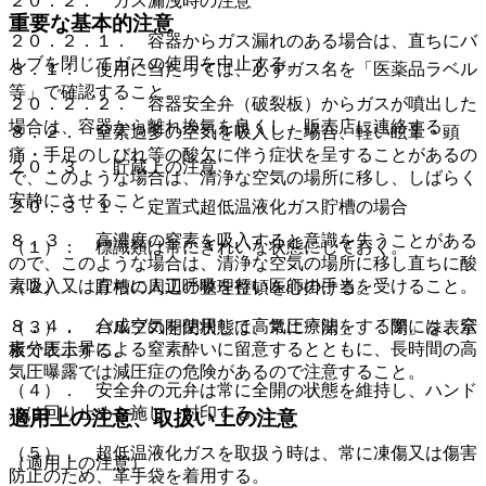
２０．２． ガス漏洩時の注意
重要な基本的注意
２０．２．１． 容器からガス漏れのある場合は、直ちにバ
ルブを閉じてガスの使用を中止する。
８．１． 使用に当たっては、必ずガス名を「医薬品ラベル
等」で確認すること。
２０．２．２． 容器安全弁（破裂板）からガスが噴出した
場合は、容器から離れ換気を良くし、販売店に連絡する。
８．２． 窒素過多の空気を吸入した場合、軽い眩暈・頭
痛・手足のしびれ等の酸欠に伴う症状を呈することがあるの
２０．３． 貯蔵上の注意
で、このような場合は、清浄な空気の場所に移し、しばらく
安静にさせること。
２０．３．１． 定置式超低温液化ガス貯槽の場合
８．３． 高濃度の窒素を吸入すると意識を失うことがある
（１）． 標識類は常にきれいな状態にしておく。
ので、このような場合は、清浄な空気の場所に移し直ちに酸
素吸入又は直ちに人工呼吸を行い医師の手当を受けること。
（２）． 貯槽の周辺の整理整頓を心掛ける。
８．４． 合成空気を使用して高気圧療法をする際には、窒
（３）． バルブの開閉状態は、常に「開」、「閉」を表示
素分圧上昇による窒素酔いに留意するとともに、長時間の高
板で表示する。
気圧曝露では減圧症の危険があるので注意すること。
（４）． 安全弁の元弁は常に全開の状態を維持し、ハンド
ルは回り止めを施し、封印する。
適用上の注意、取扱い上の注意
（５）． 超低温液化ガスを取扱う時は、常に凍傷又は傷害
（適用上の注意）
防止のため、革手袋を着用する。