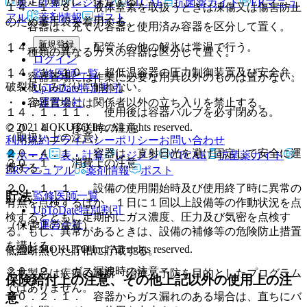
た所定の場所に、保管する。
表・計算
レジメン
CTCAE
抗菌薬ガイド
ERマニュ
１４．１．８． 液体窒素を取扱うときは凍傷又は傷害防止
アル
薬剤情報
ポスト
のため革手袋を着用する。
・ 容器は、充てん容器と使用済み容器を区分して置く。
新規登録
１４．１．９． 配管その他の解氷は常温で行う。
・ 種類の異なるガスの容器は区分して置く。
ログイン
１４．１．１０． 超低温容器の圧力制御装置及び安全弁、
監修医師一覧
・ 容器置場には作業に必要な用具以外のものは置かない。
破裂板にみだりに触れない。
UpToDate特別割引
・ 容器置場には関係者以外の立ち入りを禁止する。
運営会社
１４．１．１１． 使用後は容器バルブを必ず閉める。
© 2021 HOKUTO Inc. All rights reserved.
２０．４． 移送時の注意
（取扱い上の注意）
利用規約
プライバシーポリシー
お問い合わせ
２０．４．１． 容器は、直射日光を避け固定して安全に運
ホーム
表・計算
レジメン
CTCAE
抗菌薬ガイド
２０．１． 消費上の注意
搬する。
ERマニュアル
薬剤情報
ポスト
２０．１．１． 設備の使用開始時及び使用終了時に異常の
貯法
監修医師一覧
有無を点検するほか、１日に１回以上設備等の作動状況を点
UpToDate特別割引
検するとともに定期的にガス濃度、圧力及び気密を点検す
運営会社
（保管上の注意）
る。もし、異常があるときは、設備の補修等の危険防止措置
を講じる。
© 2021 HOKUTO Inc. All rights reserved.
低温断熱した貯槽に貯蔵する。
２０．２． ガス漏洩時の注意
※本製品は疾病の診断・治療・予防を目的としたプログラム
保険給付上の注意、その他上記以外の使用上の注
ではありません。
意
２０．２．１． 容器からガス漏れのある場合は、直ちにバ