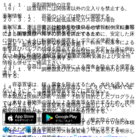
１４．１． 薬剤調製時の注意
（６）． 設置場所には関係者以外の立入りを禁止する。
薬剤情報
１４．１．１． 容器のバルブは静かに開閉する。
２０．３．２． 可搬式超低温液化ガス容器の場合
薬剤写真、用法用量、効能効果や後発品の情報が一度に参照
１４．１．２． 容器は粗暴な取扱いをせず、転倒・転落等
（１）． 通風良好な状態を保つ。
でき、関連情報へ簡単にアクセスができます。
による衝撃及びバルブの損傷を防止するために、安定した床
に倒れないように転倒防止措置をして立てて使用する。
（２）． 容器は粗暴な取扱いをせず、転倒、転落等による
一般名、製品名どちらでも検索可能！
衝撃及びバルブの損傷を防止するために、安定した床に倒れ
１４．１．３． ガスの使用は超低温容器から直接使用しな
ないように転倒防止措置をして立てて置く。
※ ご使用いただく際に、必ず最新の添付文書および安全性
いで、気化設備を経て使用する。
情報も併せてご確認下さい。
（３）． 容器は、湿気水滴等による腐食を防止する措置を
１４．１．４． 調整器及び圧力計等は、窒素用のものを使
講じる。
用する。
・ 容器置場は、錆・腐食を防止するため、水分を浸入させ
１４．１．５． 液体窒素の温度は、−１９６℃と極めて低
ないようにして、腐食性物質を近くに置かない。
温であるため、凍傷等起さぬように特に注意する。
※本製品は疾病の診断・治療・予防を目的としたプログラム
・ 水分、異物等の混入による腐食等を防止するため、使用
ではありません。
１４．１．６． 液体窒素を建物内で放出してはならない。
済みの容器でも、容器のバルブは必ず閉めておく。
酸欠の危険性があるので、換気に十分注意する。
（４）． 容器置場は必ず換気を図る（酸欠防止のため）。
１４．１．７． 液体窒素は、気化すると約７００倍の体積
になるため、液を密閉状態にしないよう特に注意する。
（５）． 容器は「高圧ガス容器置場」であることを明示し
ホーム
ノート