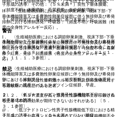
排卵における排卵誘発〉乳房：（２％以上）乳房不快感。
子形成の誘導〉その他：（５％未満＊）良性下垂体腫瘍、
（頻度不明）体重増加、毛質異常、血中尿酸増加。
H． 〈生殖補助医療における調節卵巣刺激、視床下部−下
垂体機能障害又は多嚢胞性卵巣症候群に伴う無排卵及び希発
＊）発現頻度は、海外臨床試験に基づき算出した。
排卵における排卵誘発〉呼吸器：（頻度不明）呼吸困難（軽
度の全身性アレルギー反応）。
警告
I． 〈生殖補助医療における調節卵巣刺激、視床下部−下垂
本剤を用いた不妊治療により、脳梗塞、肺塞栓を含む血栓塞
体機能障害又は多嚢胞性卵巣症候群に伴う無排卵及び希発排
栓症等を伴う重篤な卵巣過剰刺激症候群があらわれることが
卵における排卵誘発〉皮膚／皮膚付属器：（頻度不明）蕁麻
ある〔８．３、８．４、９．１．３、１０．２、１１．１．
疹、紅斑、発疹、顔面腫脹（軽度の全身性アレルギー反
２、１１．１．３参照〕。
応）。
J． 〈生殖補助医療における調節卵巣刺激、視床下部−下垂
禁忌
体機能障害又は多嚢胞性卵巣症候群に伴う無排卵及び希発排
卵における排卵誘発〉その他：（頻度不明）低出生体重児、
２．１． 本剤又は性腺刺激ホルモン製剤及び添加物に対す
双胎妊娠、流産、バニシングツイン症候群、早産。
る過敏症の既往歴のある患者。
２）． 〈低ゴナドトロピン性男子性腺機能低下症における
２．２． ＦＳＨ濃度が高く原発性性腺機能不全が示唆され
精子形成の誘導〉
る患者［本剤の効果が期待できないおそれがある］〔５．
３．１参照〕。
@． 〈低ゴナドトロピン性男子性腺機能低下症における精
子形成の誘導〉血液：（５％未満＊）リンパ節症。
２．３． 十分にコントロールされていない甲状腺機能不全