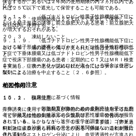
保管するか、あるいは２年間の使用期限の内３ヵ月以内であ
なる。
れば２５℃以下で遮光して保管することも可能である。
９．１．８． 〈低ゴナドトロピン性男子性腺機能低下症に
２０．２． 使用開始後は２５℃以下で遮光して保管し、２
おける精子形成の誘導〉前立腺肥大のある患者：前立腺肥大
８日以内に使用すること。
が増大するおそれがある。
２０．３． 凍結しないこと。
９．１．９． 〈低ゴナドトロピン性男子性腺機能低下症に
おける精子形成の誘導〉低ゴナドトロピン性男子性腺機能低
２０．４． 液の変色や濁りが見られた場合は使用しないこ
下症で下垂体腫瘍又は低ゴナドトロピン性男子性腺機能低下
と。
症で視床下部腫瘍のある患者：定期的にＣＴ又はＭＲＩ検査
２０．５． カートリッジにひびが入っている場合は使用し
を実施し、症状の悪化が認められた場合にはゴナドトロピン
ないこと。
製剤による治療を中止すること〔２．６参照〕。
その他の注意
相互作用
１５．１． 臨床使用に基づく情報
１０．２． 併用注意：
１５．１．１． 卵胞発育刺激のための多剤療法を受けた患
排卵誘発に使用する薬剤及び卵胞の最終成熟に使用する薬剤
者で卵巣又は他の生殖器官の良性及び悪性腫瘍の発現が報告
（ヒト絨毛性性腺刺激ホルモン製剤等）〔１．警告の項、
されている。しかしながら近年の疫学的調査では、ゴナドト
８．３、８．４、９．１．３、１１．１．２参照〕［卵巣過
ロピンによる治療と腫瘍の発生の因果関係はないことが報告
剰刺激症候群があらわれることがある（卵巣への過剰刺激に
されている。
伴う過剰なエストロゲン分泌により、血管透過性が亢進され