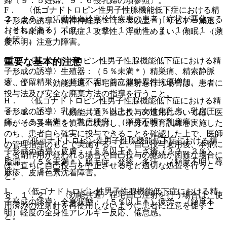
婦〔９．５妊婦、９．６授乳婦の項参照〕。
F． 〈低ゴナドトロピン性男子性腺機能低下症における精
２．１０． 活動性血栓塞栓性疾患の患者［症状が悪化する
子形成の誘導〉精神神経系：（５％以上＊）リビドー減退、
おそれがある］〔９．１．３、１１．１．２、１１．１．３
（５％未満＊）不眠症、攻撃性、浮動性めまい、傾眠、（頻
参照〕。
度不明）注意力障害。
G． 〈低ゴナドトロピン性男子性腺機能低下症における精
重要な基本的注意
子形成の誘導〉生殖器：（５％未満＊）精巣痛、精索静脈
瘤、停留精巣、（頻度不明）前立腺特異性抗原増加。
８．１． 〈効能共通〉在宅自己注射を行う場合は、患者に
投与法及び安全な廃棄方法の指導を行うこと。
H． 〈低ゴナドトロピン性男子性腺機能低下症における精
子形成の誘導〉乳房：（５％以上＊）女性化乳房、乳房圧
８．１．１． 〈効能共通〉自己投与の適用については、医
痛、（５％未満＊）乳房腫瘤、（頻度不明）乳房痛。
師がその妥当性を慎重に検討し、十分な教育訓練を実施した
のち、患者自ら確実に投与できることを確認した上で、医師
I． 〈低ゴナドトロピン性男子性腺機能低下症における精
の管理指導のもとで実施すること。自己投与適用後、本剤に
子形成の誘導〉皮膚：（５％以上＊）ざ瘡（３３．３％）、
よる副作用が疑われる場合や自己投与の継続が困難な場合に
脂漏、（５％未満＊）脱毛症、発疹、多汗、（頻度不明）蕁
は、直ちに自己投与を中止させるなど適切な処置を行うこ
麻疹、皮膚色素沈着障害。
と。
J． 〈低ゴナドトロピン性男子性腺機能低下症における精
８．１．２． 〈効能共通〉在宅自己注射を行う場合は、使
子形成の誘導〉全身状態：（５％以上＊）疲労、（頻度不
用済みの注射針を再使用しないように患者に注意を促すこ
明）軽度の全身性アレルギー反応、倦怠感。
と。