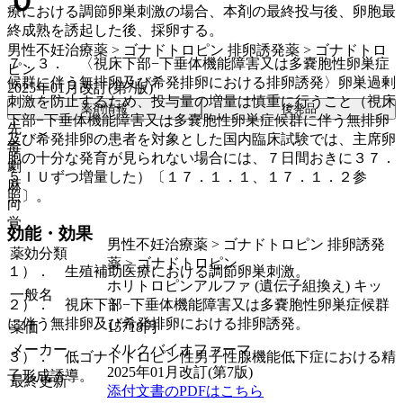
０
療における調節卵巣刺激の場合、本剤の最終投与後、卵胞最
終成熟を誘起した後、採卵する。
男性不妊治療薬 > ゴナドトロピン 排卵誘発薬 > ゴナドトロ
７．３． 〈視床下部−下垂体機能障害又は多嚢胞性卵巣症
ピン
候群に伴う無排卵及び希発排卵における排卵誘発〉卵巣過剰
2025年01月改訂(第7版)
刺激を防止するため、投与量の増量は慎重に行うこと（視床
薬剤情報
後発品
下部−下垂体機能障害又は多嚢胞性卵巣症候群に伴う無排卵
先
及び希発排卵の患者を対象とした国内臨床試験では、主席卵
毒
胞の十分な発育が見られない場合には、７日間おきに３７．
劇
５ＩＵずつ増量した）〔１７．１．１、１７．１．２参
麻
照〕。
向
覚
効能・効果
男性不妊治療薬 > ゴナドトロピン 排卵誘発
薬効分類
薬 > ゴナドトロピン
１）． 生殖補助医療における調節卵巣刺激。
ホリトロピンアルファ (遺伝子組換え) キッ
一般名
ト
２）． 視床下部−下垂体機能障害又は多嚢胞性卵巣症候群
に伴う無排卵及び希発排卵における排卵誘発。
薬価
15718
円
メーカー
メルクバイオファーマ
３）． 低ゴナドトロピン性男子性腺機能低下症における精
2025年01月改訂(第7版)
子形成誘導。
最終更新
添付文書のPDFはこちら