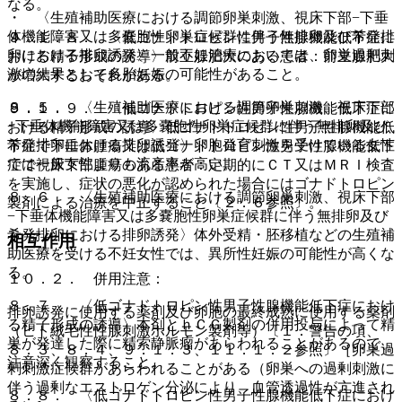
なる。
・ 〈生殖補助医療における調節卵巣刺激、視床下部−下垂
体機能障害又は多嚢胞性卵巣症候群に伴う無排卵及び希発排
９．１．８． 〈低ゴナドトロピン性男子性腺機能低下症に
卵における排卵誘発〉一般不妊治療においては、卵巣過剰刺
おける精子形成の誘導〉前立腺肥大のある患者：前立腺肥大
激の結果として多胎妊娠の可能性があること。
が増大するおそれがある。
８．５． 〈生殖補助医療における調節卵巣刺激、視床下部
９．１．９． 〈低ゴナドトロピン性男子性腺機能低下症に
−下垂体機能障害又は多嚢胞性卵巣症候群に伴う無排卵及び
おける精子形成の誘導〉低ゴナドトロピン性男子性腺機能低
希発排卵における排卵誘発〉卵胞発育刺激を受けている女性
下症で下垂体腫瘍又は低ゴナドトロピン性男子性腺機能低下
では一般女性よりも流産率が高い。
症で視床下部腫瘍のある患者：定期的にＣＴ又はＭＲＩ検査
を実施し、症状の悪化が認められた場合にはゴナドトロピン
８．６． 〈生殖補助医療における調節卵巣刺激、視床下部
製剤による治療を中止すること〔２．６参照〕。
−下垂体機能障害又は多嚢胞性卵巣症候群に伴う無排卵及び
希発排卵における排卵誘発〉体外受精・胚移植などの生殖補
相互作用
助医療を受ける不妊女性では、異所性妊娠の可能性が高くな
る。
１０．２． 併用注意：
８．７． 〈低ゴナドトロピン性男子性腺機能低下症におけ
排卵誘発に使用する薬剤及び卵胞の最終成熟に使用する薬剤
る精子形成の誘導〉本剤とｈＣＧ製剤の併用投与によって精
（ヒト絨毛性性腺刺激ホルモン製剤等）〔１．警告の項、
巣が発達した際に精索静脈瘤があらわれることがあるので、
８．３、８．４、９．１．３、１１．１．２参照〕［卵巣過
注意深く観察すること。
剰刺激症候群があらわれることがある（卵巣への過剰刺激に
伴う過剰なエストロゲン分泌により、血管透過性が亢進され
８．８． 〈低ゴナドトロピン性男子性腺機能低下症におけ