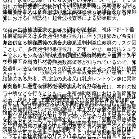
る精子形成の誘導〉ｈＣＧ製剤との併用については、ｈＣＧ
・ 〈生殖補助医療における調節卵巣刺激、視床下部−下垂
製剤の添付文書に記載されている禁忌、特定の背景を有する
体機能障害又は多嚢胞性卵巣症候群に伴う無排卵及び希発排
患者に関する注意、重要な基本的注意等を必ず確認するこ
卵における排卵誘発〉超音波検査等による卵巣腫大。
と。
なお、生殖補助医療における調節卵巣刺激、視床下部−下垂
（特定の背景を有する患者に関する注意）
体機能障害又は多嚢胞性卵巣症候群に伴う無排卵及び希発排
卵における排卵誘発の場合、卵巣過剰刺激症候群のリスク因
（合併症・既往歴等のある患者）
子として、多嚢胞性卵巣症候群、若年、やせ、血清抗ミュラ
９．１．１． 〈効能共通〉乳癌の既往歴のある患者：乳癌
ー管ホルモン高値、卵巣過剰刺激症候群の既往、血清エスト
が再発するおそれがある。
ラジオール高値、発育卵胞数高値等が知られているので、卵
巣過剰刺激症候群のリスク因子を有する患者への対応は慎重
９．１．２． 〈効能共通〉乳癌家族素因が強い患者、乳房
に行うこと。
結節のある患者、乳腺症の患者又は乳房レントゲン像に異常
がみられた患者：症状が増悪するおそれがある。
卵巣過剰刺激症候群の徴候が認められた場合には、本剤の投
与中断などを行うとともに、生殖補助医療における調節卵巣
９．１．３． 〈生殖補助医療における調節卵巣刺激、視床
刺激、視床下部−下垂体機能障害又は多嚢胞性卵巣症候群に
下部−下垂体機能障害又は多嚢胞性卵巣症候群に伴う無排卵
伴う無排卵及び希発排卵における排卵誘発で卵巣過剰刺激症
及び希発排卵における排卵誘発〉本人及び家族の既往歴等の
候群の徴候が認められた場合には、少なくとも４日間は性交
一般に血栓塞栓症発現リスクが高いと認められる患者：本剤
を控えるように患者に指導すること。また、卵胞の最終成熟
の投与の可否については、本剤が血栓塞栓症の発現リスクを
又は排卵誘発の延期や中止等の要否を含め実施中の不妊治療
増加させることを考慮して判断すること（なお、妊娠自体に
の継続の可否を慎重に判断すること（卵巣過剰刺激症候群
よっても血栓塞栓症のリスクは高くなることに留意するこ
は、本剤投与中だけではなく、本剤投与後に発現し、軽症又