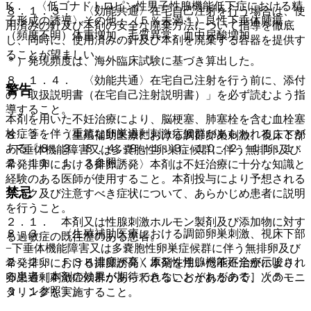
K． 〈低ゴナドトロピン性男子性腺機能低下症における精
８．１．３． 〈効能共通〉在宅自己注射を行う場合は、使
子形成の誘導〉その他：（５％未満＊）良性下垂体腫瘍、
用済みの針及び本剤の安全な廃棄方法について指導を徹底
（頻度不明）体重増加、毛質異常、血中尿酸増加。
し、同時に、使用済みの針及び本剤を廃棄する容器を提供す
ることが望ましい。
＊）発現頻度は、海外臨床試験に基づき算出した。
８．１．４． 〈効能共通〉在宅自己注射を行う前に、添付
警告
の「取扱説明書（在宅自己注射説明書）」を必ず読むよう指
導すること。
本剤を用いた不妊治療により、脳梗塞、肺塞栓を含む血栓塞
栓症等を伴う重篤な卵巣過剰刺激症候群があらわれることが
８．２． 〈生殖補助医療における調節卵巣刺激、視床下部
ある〔８．３、８．４、９．１．３、１０．２、１１．１．
−下垂体機能障害又は多嚢胞性卵巣症候群に伴う無排卵及び
２、１１．１．３参照〕。
希発排卵における排卵誘発〉本剤は不妊治療に十分な知識と
経験のある医師が使用すること。本剤投与により予想される
禁忌
リスク及び注意すべき症状について、あらかじめ患者に説明
を行うこと。
２．１． 本剤又は性腺刺激ホルモン製剤及び添加物に対す
８．３． 〈生殖補助医療における調節卵巣刺激、視床下部
る過敏症の既往歴のある患者。
−下垂体機能障害又は多嚢胞性卵巣症候群に伴う無排卵及び
２．２． ＦＳＨ濃度が高く原発性性腺機能不全が示唆され
希発排卵における排卵誘発〉本剤を用いた不妊治療により、
る患者［本剤の効果が期待できないおそれがある］〔５．
卵巣過剰刺激症候群があらわれることがあるので、次のモニ
３．１参照〕。
タリングを実施すること。