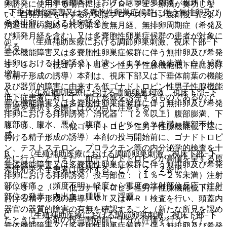
１）． 〈生殖補助医療における調節卵巣刺激、視床下部
卵誘発に使用する場合には、クロミフェン療法が奏功しな
−下垂体機能障害又は多嚢胞性卵巣症候群に伴う無排卵及び
い、自発月経を有するか又はプロゲステロン製剤投与により
希発排卵における排卵誘発〉
消退出血の認められる第１度無月経、無排卵周期症（希発及
び頻発月経を含む）又は多嚢胞性卵巣症候群の患者が対象に
@． 〈生殖補助医療における調節卵巣刺激、視床下部−下
なる。
垂体機能障害又は多嚢胞性卵巣症候群に伴う無排卵及び希発
排卵における排卵誘発〉血液：（１％〜２％未満）白血球数
５．３． 〈低ゴナドトロピン性男子性腺機能低下症におけ
増加。
る精子形成の誘導〉本剤は、視床下部又は下垂体前葉の機能
及び器質的障害に由来する低ゴナドトロピン性男子性腺機能
A． 〈生殖補助医療における調節卵巣刺激、視床下部−下
低下症患者に対して、精子形成を誘導するものであるので、
垂体機能障害又は多嚢胞性卵巣症候群に伴う無排卵及び希発
患者を選択する際には次の点に注意すること。
排卵における排卵誘発〉消化器：（２％以上）腹部膨満、下
腹部痛、腹水、悪心、腹痛、（１％〜２％未満）腹部不快
５．３．１． 〈低ゴナドトロピン性男子性腺機能低下症に
感。
おける精子形成の誘導〉本剤の投与開始前に、ゴナドトロピ
ン、テストステロン、プロラクチン等の内分泌学的検査を十
B． 〈生殖補助医療における調節卵巣刺激、視床下部−下
分に行うこと（また、血中ゴナドトロピンが高値を呈する原
垂体機能障害又は多嚢胞性卵巣症候群に伴う無排卵及び希発
発性精巣不全患者は除外すること）〔２．２参照〕。
排卵における排卵誘発〉投与部位：（１％〜２％未満）注射
部位疼痛、（頻度不明）軽度から重度の注射部位反応（注射
５．３．２． 〈低ゴナドトロピン性男子性腺機能低下症に
部位の発赤、内出血、腫脹）、浮腫。
おける精子形成の誘導〉ＣＴ又はＭＲＩ検査を行い、頭蓋内
器官の器質的障害の有無を確認すること（新たな所見を認め
C． 〈生殖補助医療における調節卵巣刺激、視床下部−下
たときは、本剤の投与開始前に十分な評価を行うこと）
垂体機能障害又は多嚢胞性卵巣症候群に伴う無排卵及び希発