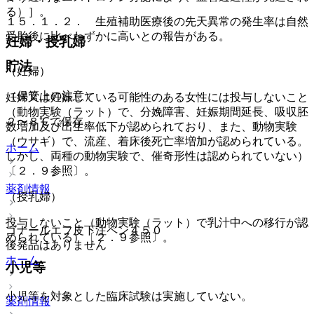
る）］。
１５．１．２． 生殖補助医療後の先天異常の発生率は自然
受胎後に比べわずかに高いとの報告がある。
妊婦・授乳婦
貯法
（妊婦）
（保管上の注意）
妊婦又は妊娠している可能性のある女性には投与しないこと
（動物実験（ラット）で、分娩障害、妊娠期間延長、吸収胚
２〜８℃で保存。
数増加及び出生率低下が認められており、また、動物実験
（ウサギ）で、流産、着床後死亡率増加が認められている。
ホーム
しかし、両種の動物実験で、催奇形性は認められていない）
〔２．９参照〕。
薬剤情報
（授乳婦）
投与しないこと（動物実験（ラット）で乳汁中への移行が認
ゴナールエフ皮下注ペン４５０
められている）〔２．９参照〕。
後発品はありません
ホーム
小児等
小児等を対象とした臨床試験は実施していない。
薬剤情報