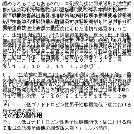
認められることもあるので、本剤投与後に卵巣過剰刺激症候
H． 〈生殖補助医療における調節卵巣刺激、視床下部−下
群が認められた場合には、重症度に応じて、本剤の投与中
垂体機能障害又は多嚢胞性卵巣症候群に伴う無排卵及び希発
止、卵胞の最終成熟又は排卵誘発の延期や中止等の要否を含
排卵における排卵誘発〉呼吸器：（頻度不明）呼吸困難（軽
め、実施中の不妊治療の継続の可否を判断すること。また、
度の全身性アレルギー反応）。
卵巣過剰刺激症候群の重症度に応じた適切な処置を行うこ
と。生殖補助医療における調節卵巣刺激、視床下部−下垂体
I． 〈生殖補助医療における調節卵巣刺激、視床下部−下垂
機能障害又は多嚢胞性卵巣症候群に伴う無排卵及び希発排卵
体機能障害又は多嚢胞性卵巣症候群に伴う無排卵及び希発排
における排卵誘発で重度卵巣過剰刺激症候群が認められた場
卵における排卵誘発〉皮膚／皮膚付属器：（頻度不明）蕁麻
合には、直ちに本剤の投与を中止し、入院させて適切な処置
疹、紅斑、発疹、顔面腫脹（軽度の全身性アレルギー反
を行うこと〔１．警告の項、２．１０、８．３、８．４、
応）。
９．１．３、１０．２、１１．１．３参照〕。
J． 〈生殖補助医療における調節卵巣刺激、視床下部−下垂
１１．１．３． 〈生殖補助医療における調節卵巣刺激、視
体機能障害又は多嚢胞性卵巣症候群に伴う無排卵及び希発排
床下部−下垂体機能障害又は多嚢胞性卵巣症候群に伴う無排
卵における排卵誘発〉その他：（頻度不明）低出生体重児、
卵及び希発排卵における排卵誘発〉血栓塞栓症（頻度不明）
双胎妊娠、流産、バニシングツイン症候群、早産。
〔１．警告の項、２．１０、９．１．３、１１．１．２参
照〕。
２）． 〈低ゴナドトロピン性男子性腺機能低下症における
精子形成の誘導〉
その他の副作用
@． 〈低ゴナドトロピン性男子性腺機能低下症における精
１１．２． その他の副作用
子形成の誘導〉血液：（５％未満＊）リンパ節症。