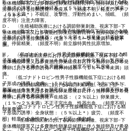
F． 〈低ゴナドトロピン性男子性腺機能低下症における精
垂体機能障害又は多嚢胞性卵巣症候群に伴う無排卵及び希発
子形成の誘導〉精神神経系：（５％以上＊）リビドー減退、
排卵における排卵誘発〉免疫系：（頻度不明）軽度のアナフ
（５％未満＊）不眠症、攻撃性、浮動性めまい、傾眠、（頻
ィラキシー。
度不明）注意力障害。
D． 〈生殖補助医療における調節卵巣刺激、視床下部−下
G． 〈低ゴナドトロピン性男子性腺機能低下症における精
垂体機能障害又は多嚢胞性卵巣症候群に伴う無排卵及び希発
子形成の誘導〉生殖器：（５％未満＊）精巣痛、精索静脈
排卵における排卵誘発〉代謝：（１％〜２％未満）食欲不
瘤、停留精巣、（頻度不明）前立腺特異性抗原増加。
振。
H． 〈低ゴナドトロピン性男子性腺機能低下症における精
E． 〈生殖補助医療における調節卵巣刺激、視床下部−下
子形成の誘導〉乳房：（５％以上＊）女性化乳房、乳房圧
垂体機能障害又は多嚢胞性卵巣症候群に伴う無排卵及び希発
痛、（５％未満＊）乳房腫瘤、（頻度不明）乳房痛。
排卵における排卵誘発〉精神神経系：（１％〜２％未満）頭
痛。
I． 〈低ゴナドトロピン性男子性腺機能低下症における精
子形成の誘導〉皮膚：（５％以上＊）ざ瘡（３３．３％）、
F． 〈生殖補助医療における調節卵巣刺激、視床下部−下
脂漏、（５％未満＊）脱毛症、発疹、多汗、（頻度不明）蕁
垂体機能障害又は多嚢胞性卵巣症候群に伴う無排卵及び希発
麻疹、皮膚色素沈着障害。
排卵における排卵誘発〉生殖器：（２％以上）卵巣腫大、
（１％〜２％未満）不正子宮出血、性器出血、（頻度不明）
J． 〈低ゴナドトロピン性男子性腺機能低下症における精
卵巣嚢胞。
子形成の誘導〉全身状態：（５％以上＊）疲労、（頻度不
明）軽度の全身性アレルギー反応、倦怠感。
G． 〈生殖補助医療における調節卵巣刺激、視床下部−下
垂体機能障害又は多嚢胞性卵巣症候群に伴う無排卵及び希発
K． 〈低ゴナドトロピン性男子性腺機能低下症における精