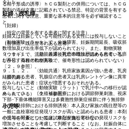
る）］。
る精子形成の誘導〉ｈＣＧ製剤との併用については、ｈＣＧ
製剤の添付文書に記載されている禁忌、特定の背景を有する
妊婦・授乳婦
患者に関する注意、重要な基本的注意等を必ず確認するこ
と。
（妊婦）
（特定の背景を有する患者に関する注意）
妊婦又は妊娠している可能性のある女性には投与しないこと
（動物実験（ラット）で、分娩障害、妊娠期間延長、吸収胚
（合併症・既往歴等のある患者）
数増加及び出生率低下が認められており、また、動物実験
９．１．１． 〈効能共通〉乳癌の既往歴のある患者：乳癌
（ウサギ）で、流産、着床後死亡率増加が認められている。
が再発するおそれがある。
しかし、両種の動物実験で、催奇形性は認められていない）
〔２．９参照〕。
９．１．２． 〈効能共通〉乳癌家族素因が強い患者、乳房
結節のある患者、乳腺症の患者又は乳房レントゲン像に異常
（授乳婦）
がみられた患者：症状が増悪するおそれがある。
投与しないこと（動物実験（ラット）で乳汁中への移行が認
９．１．３． 〈生殖補助医療における調節卵巣刺激、視床
められている）〔２．９参照〕。
下部−下垂体機能障害又は多嚢胞性卵巣症候群に伴う無排卵
小児等
及び希発排卵における排卵誘発〉本人及び家族の既往歴等の
一般に血栓塞栓症発現リスクが高いと認められる患者：本剤
の投与の可否については、本剤が血栓塞栓症の発現リスクを
小児等を対象とした臨床試験は実施していない。
増加させることを考慮して判断すること（なお、妊娠自体に