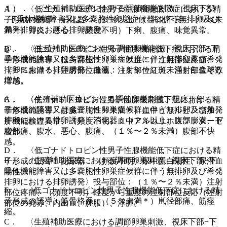
１）． 〈生殖補助医療における調節卵巣刺激、視床下部
A． 〈低ゴナドトロピン性男子性腺機能低下症における精
−下垂体機能障害又は多嚢胞性卵巣症候群に伴う無排卵及び
子形成の誘導〉消化器：（５％以上＊）消化不良、（５％未
希発排卵における排卵誘発〉
満＊）胃炎、悪心、（頻度不明）下痢、腹痛、味覚異常。
@． 〈生殖補助医療における調節卵巣刺激、視床下部−下
B． 〈低ゴナドトロピン性男子性腺機能低下症における精
垂体機能障害又は多嚢胞性卵巣症候群に伴う無排卵及び希発
子形成の誘導〉投与部位：（５％以上＊）注射部位疼痛、
排卵における排卵誘発〉血液：（１％〜２％未満）白血球数
（５％未満＊）注射部位挫傷、注射部位紅斑、注射部位そう
増加。
痒感。
A． 〈生殖補助医療における調節卵巣刺激、視床下部−下
C． 〈低ゴナドトロピン性男子性腺機能低下症における精
垂体機能障害又は多嚢胞性卵巣症候群に伴う無排卵及び希発
子形成の誘導〉肝臓：（５％未満＊）血中ビリルビン増加、
排卵における排卵誘発〉消化器：（２％以上）腹部膨満、下
肝機能検査異常、（頻度不明）血中アルカリホスファターゼ
腹部痛、腹水、悪心、腹痛、（１％〜２％未満）腹部不快
増加。
感。
D． 〈低ゴナドトロピン性男子性腺機能低下症における精
B． 〈生殖補助医療における調節卵巣刺激、視床下部−下
子形成の誘導〉泌尿器：（頻度不明）尿中蛋白陽性、尿潜血
垂体機能障害又は多嚢胞性卵巣症候群に伴う無排卵及び希発
陽性。
排卵における排卵誘発〉投与部位：（１％〜２％未満）注射
E． 〈低ゴナドトロピン性男子性腺機能低下症における精
部位疼痛、（頻度不明）軽度から重度の注射部位反応（注射
子形成の誘導〉筋骨格系：（５％未満＊）鼡径部痛、筋痙
部位の発赤、内出血、腫脹）、浮腫。
縮。
C． 〈生殖補助医療における調節卵巣刺激、視床下部−下