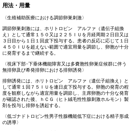
用法・用量
〈生殖補助医療における調節卵巣刺激〉
調節卵巣刺激には、ホリトロピン アルファ（遺伝子組換
え）として通常１５０又は２２５ＩＵを月経周期２日目又は
３日目から１日１回皮下投与する。患者の反応に応じて１日
４５０ＩＵを超えない範囲で適宜用量を調節し、卵胞が十分
に発育するまで継続する。
〈視床下部−下垂体機能障害又は多嚢胞性卵巣症候群に伴う
無排卵及び希発排卵における排卵誘発〉
排卵誘発には、ホリトロピン アルファ（遺伝子組換え）と
して通常１回７５ＩＵを連日皮下投与する。卵胞の発育の程
度を観察しながら適宜用量を調節し、主席卵胞の十分な発育
が確認された後、ｈＣＧ（ヒト絨毛性性腺刺激ホルモン）製
剤を投与し排卵を誘起する。
〈低ゴナドトロピン性男子性腺機能低下症における精子形成
の誘導〉