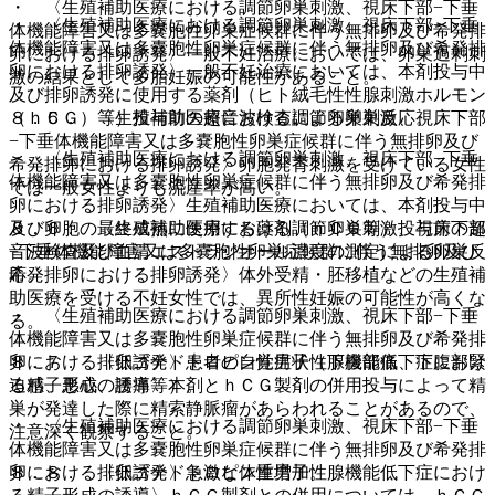
・ 〈生殖補助医療における調節卵巣刺激、視床下部−下垂
・ 〈生殖補助医療における調節卵巣刺激、視床下部−下垂
体機能障害又は多嚢胞性卵巣症候群に伴う無排卵及び希発排
体機能障害又は多嚢胞性卵巣症候群に伴う無排卵及び希発排
卵における排卵誘発〉一般不妊治療においては、卵巣過剰刺
卵における排卵誘発〉一般不妊治療においては、本剤投与中
激の結果として多胎妊娠の可能性があること。
及び排卵誘発に使用する薬剤（ヒト絨毛性性腺刺激ホルモン
（ｈＣＧ）等）投与前の超音波検査による卵巣反応。
８．５． 〈生殖補助医療における調節卵巣刺激、視床下部
−下垂体機能障害又は多嚢胞性卵巣症候群に伴う無排卵及び
・ 〈生殖補助医療における調節卵巣刺激、視床下部−下垂
希発排卵における排卵誘発〉卵胞発育刺激を受けている女性
体機能障害又は多嚢胞性卵巣症候群に伴う無排卵及び希発排
では一般女性よりも流産率が高い。
卵における排卵誘発〉生殖補助医療においては、本剤投与中
及び卵胞の最終成熟に使用する薬剤（ｈＣＧ等）投与前の超
８．６． 〈生殖補助医療における調節卵巣刺激、視床下部
音波検査及び血清エストラジオール濃度の測定による卵巣反
−下垂体機能障害又は多嚢胞性卵巣症候群に伴う無排卵及び
応。
希発排卵における排卵誘発〉体外受精・胚移植などの生殖補
助医療を受ける不妊女性では、異所性妊娠の可能性が高くな
・ 〈生殖補助医療における調節卵巣刺激、視床下部−下垂
る。
体機能障害又は多嚢胞性卵巣症候群に伴う無排卵及び希発排
卵における排卵誘発〉患者の自覚症状（下腹部痛、下腹部緊
８．７． 〈低ゴナドトロピン性男子性腺機能低下症におけ
迫感、悪心、腰痛等）。
る精子形成の誘導〉本剤とｈＣＧ製剤の併用投与によって精
巣が発達した際に精索静脈瘤があらわれることがあるので、
・ 〈生殖補助医療における調節卵巣刺激、視床下部−下垂
注意深く観察すること。
体機能障害又は多嚢胞性卵巣症候群に伴う無排卵及び希発排
卵における排卵誘発〉急激な体重増加。
８．８． 〈低ゴナドトロピン性男子性腺機能低下症におけ