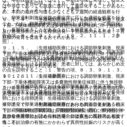
と）〔１．警告の項、２．１０、８．３、８．４、１０．
は中等症であっても急速に進行して重症化することがあるた
２、１１．１．２、１１．１．３参照〕。
め、本剤の最終投与後も少なくとも２週間の経過観察を行
い、卵巣過剰刺激症候群の重症度に応じた適切な処置を行う
９．１．４． 〈生殖補助医療における調節卵巣刺激、視床
こと、なお、卵巣過剰刺激症候群は、妊娠によって重症化
下部−下垂体機能障害又は多嚢胞性卵巣症候群に伴う無排卵
し、長期化することがあることにも留意すること）〔１．警
及び希発排卵における排卵誘発〉子宮筋腫のある患者：子宮
告の項、８．４、９．１．３、１０．２、１１．１．２参
筋腫の発育を促進するおそれがある。
照〕。
９．１．５． 〈生殖補助医療における調節卵巣刺激、視床
８．４． 〈生殖補助医療における調節卵巣刺激、視床下部
下部−下垂体機能障害又は多嚢胞性卵巣症候群に伴う無排卵
−下垂体機能障害又は多嚢胞性卵巣症候群に伴う無排卵及び
及び希発排卵における排卵誘発〉子宮内膜症のある患者：症
希発排卵における排卵誘発〉患者に対しては、あらかじめ次
状が増悪するおそれがある。
の点を説明すること〔１．警告の項、８．３、９．１．３、
１０．２、１１．１．２参照〕。
９．１．６． 〈生殖補助医療における調節卵巣刺激、視床
下部−下垂体機能障害又は多嚢胞性卵巣症候群に伴う無排卵
・ 〈生殖補助医療における調節卵巣刺激、視床下部−下垂
及び希発排卵における排卵誘発〉未治療の子宮内膜増殖症の
体機能障害又は多嚢胞性卵巣症候群に伴う無排卵及び希発排
ある患者：子宮内膜増殖症は細胞異型を伴う場合がある。
卵における排卵誘発〉生殖補助医療における調節卵巣刺激、
排卵誘発で卵巣過剰刺激症候群があらわれることがあるの
９．１．７． 〈生殖補助医療における調節卵巣刺激、視床
で、自覚症状（下腹部痛、下腹部緊迫感、悪心、腰痛等）や
下部−下垂体機能障害又は多嚢胞性卵巣症候群に伴う無排卵
急激な体重増加が認められた場合には直ちに医師等に相談す
及び希発排卵における排卵誘発〉卵管疾患の既往のある女
ること。
性：不妊治療の有無にかかわらず異所性妊娠のリスクが高く