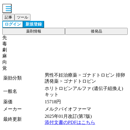
記事
ツール
ログイン
新規登録
薬剤情報
後発品
先
毒
劇
麻
向
覚
男性不妊治療薬 > ゴナドトロピン 排卵
薬効分類
誘発薬 > ゴナドトロピン
ホリトロピンアルファ (遺伝子組換え)
一般名
キット
薬価
15718
円
メーカー
メルクバイオファーマ
2025年01月改訂(第7版)
最終更新
添付文書のPDFはこちら