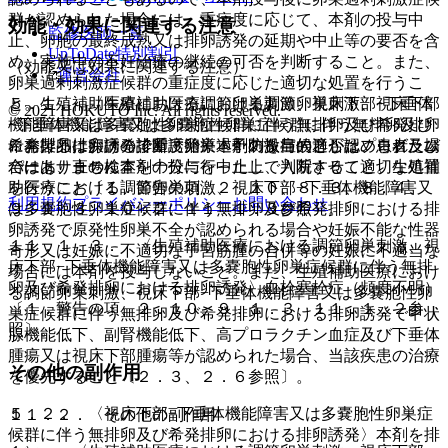
群が認められた場合には、重症度に応じて、本剤の投与中
効能・効果に関連する注意
監修医師一覧
止、卵胞の最終成熟又は排卵誘発の延期や中止等の要否を含
UpToDate特別割引
め、実施中の不妊治療の継続の可否を判断すること。また、
（効能又は効果に関連する注意）
運営会社
卵巣過剰刺激症候群の重症度に応じた適切な処置を行うこ
と。生殖補助医療における調節卵巣刺激、視床下部−下垂体
５．１． 〈生殖補助医療における調節卵巣刺激、視床下部
© 2021 HOKUTO Inc. All rights reserved.
機能障害又は多嚢胞性卵巣症候群に伴う無排卵及び希発排卵
−下垂体機能障害又は多嚢胞性卵巣症候群に伴う無排卵及び
※本製品は疾病の診断・治療・予防を目的としたプログラム
における排卵誘発で重度卵巣過剰刺激症候群が認められた場
希発排卵における排卵誘発〉本剤の投与の適否は、患者及び
ではありません。
合には、直ちに本剤の投与を中止し、入院させて適切な処置
パートナーの検査を十分に行った上で判断すること。生殖補
を行うこと〔１．警告の項、２．１０、８．３、８．４、
助医療における調節卵巣刺激、視床下部−下垂体機能障害又
利用規約
プライバシーポリシー
お問い合わせ
９．１．３、１０．２、１１．１．３参照〕。
は多嚢胞性卵巣症候群に伴う無排卵及び希発排卵における排
卵誘発で原発性卵巣不全が認められる場合や妊娠不能な性器
１１．１．３． 〈生殖補助医療における調節卵巣刺激、視
奇形又は妊娠に不適切な子宮筋腫の合併等の妊娠に不適当な
床下部−下垂体機能障害又は多嚢胞性卵巣症候群に伴う無排
場合には本剤を投与しないこと。また、生殖補助医療におけ
卵及び希発排卵における排卵誘発〉血栓塞栓症（頻度不明）
る調節卵巣刺激、視床下部−下垂体機能障害又は多嚢胞性卵
〔１．警告の項、２．１０、９．１．３、１１．１．２参
巣症候群に伴う無排卵及び希発排卵における排卵誘発で甲状
照〕。
腺機能低下、副腎機能低下、高プロラクチン血症及び下垂体
腫瘍又は視床下部腫瘍等が認められた場合、当該疾患の治療
その他の副作用
を優先すること〔２．３、２．６参照〕。
５．２． 〈視床下部−下垂体機能障害又は多嚢胞性卵巣症
１１．２． その他の副作用
候群に伴う無排卵及び希発排卵における排卵誘発〉本剤を排