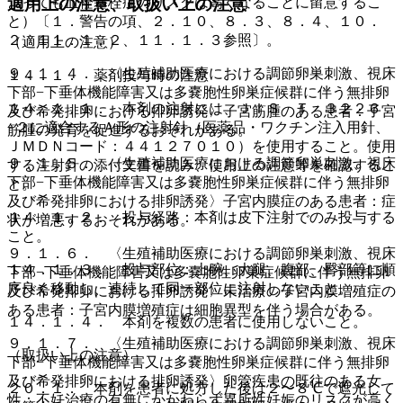
よっても血栓塞栓症のリスクは高くなることに留意するこ
適用上の注意、取扱い上の注意
と）〔１．警告の項、２．１０、８．３、８．４、１０．
２、１１．１．２、１１．１．３参照〕。
（適用上の注意）
９．１．４． 〈生殖補助医療における調節卵巣刺激、視床
１４．１． 薬剤投与時の注意
下部−下垂体機能障害又は多嚢胞性卵巣症候群に伴う無排卵
１４．１．１． 本剤の注射には、ＪＩＳ Ｔ ３２２６
及び希発排卵における排卵誘発〉子宮筋腫のある患者：子宮
−２に適合するＡ形の注射針（医薬品・ワクチン注入用針、
筋腫の発育を促進するおそれがある。
ＪＭＤＮコード：４４１２７０１０）を使用すること。使用
９．１．５． 〈生殖補助医療における調節卵巣刺激、視床
する注射針の添付文書を読み、使用上の注意等を確認するこ
下部−下垂体機能障害又は多嚢胞性卵巣症候群に伴う無排卵
と。
及び希発排卵における排卵誘発〉子宮内膜症のある患者：症
１４．１．２． 投与経路：本剤は皮下注射でのみ投与する
状が増悪するおそれがある。
こと。
９．１．６． 〈生殖補助医療における調節卵巣刺激、視床
１４．１．３． 投与部位：上腕、大腿、腹部、臀部等に順
下部−下垂体機能障害又は多嚢胞性卵巣症候群に伴う無排卵
序良く移動し、連続して同一部位に注射しないこと。
及び希発排卵における排卵誘発〉未治療の子宮内膜増殖症の
ある患者：子宮内膜増殖症は細胞異型を伴う場合がある。
１４．１．４． 本剤を複数の患者に使用しないこと。
９．１．７． 〈生殖補助医療における調節卵巣刺激、視床
（取扱い上の注意）
下部−下垂体機能障害又は多嚢胞性卵巣症候群に伴う無排卵
及び希発排卵における排卵誘発〉卵管疾患の既往のある女
２０．１． 本剤を患者に処方した後は２〜８℃で遮光して
性：不妊治療の有無にかかわらず異所性妊娠のリスクが高く