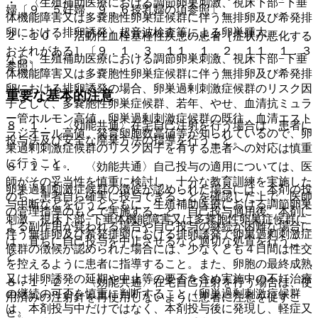
・ 〈生殖補助医療における調節卵巣刺激、視床下部−下垂
婦〔９．５妊婦、９．６授乳婦の項参照〕。
体機能障害又は多嚢胞性卵巣症候群に伴う無排卵及び希発排
卵における排卵誘発〉超音波検査等による卵巣腫大。
２．１０． 活動性血栓塞栓性疾患の患者［症状が悪化する
おそれがある］〔９．１．３、１１．１．２、１１．１．３
なお、生殖補助医療における調節卵巣刺激、視床下部−下垂
参照〕。
体機能障害又は多嚢胞性卵巣症候群に伴う無排卵及び希発排
卵における排卵誘発の場合、卵巣過剰刺激症候群のリスク因
重要な基本的注意
子として、多嚢胞性卵巣症候群、若年、やせ、血清抗ミュラ
ー管ホルモン高値、卵巣過剰刺激症候群の既往、血清エスト
８．１． 〈効能共通〉在宅自己注射を行う場合は、患者に
ラジオール高値、発育卵胞数高値等が知られているので、卵
投与法及び安全な廃棄方法の指導を行うこと。
巣過剰刺激症候群のリスク因子を有する患者への対応は慎重
に行うこと。
８．１．１． 〈効能共通〉自己投与の適用については、医
師がその妥当性を慎重に検討し、十分な教育訓練を実施した
卵巣過剰刺激症候群の徴候が認められた場合には、本剤の投
のち、患者自ら確実に投与できることを確認した上で、医師
与中断などを行うとともに、生殖補助医療における調節卵巣
の管理指導のもとで実施すること。自己投与適用後、本剤に
刺激、視床下部−下垂体機能障害又は多嚢胞性卵巣症候群に
よる副作用が疑われる場合や自己投与の継続が困難な場合に
伴う無排卵及び希発排卵における排卵誘発で卵巣過剰刺激症
は、直ちに自己投与を中止させるなど適切な処置を行うこ
候群の徴候が認められた場合には、少なくとも４日間は性交
と。
を控えるように患者に指導すること。また、卵胞の最終成熟
又は排卵誘発の延期や中止等の要否を含め実施中の不妊治療
８．１．２． 〈効能共通〉在宅自己注射を行う場合は、使
の継続の可否を慎重に判断すること（卵巣過剰刺激症候群
用済みの注射針を再使用しないように患者に注意を促すこ
は、本剤投与中だけではなく、本剤投与後に発現し、軽症又
と。