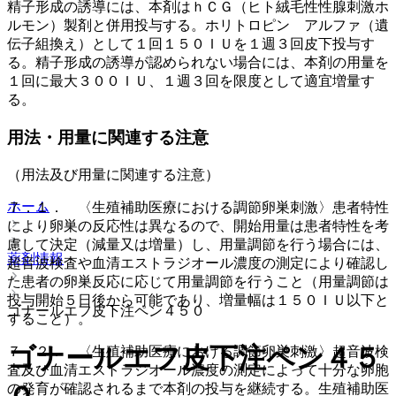
精子形成の誘導には、本剤はｈＣＧ（ヒト絨毛性性腺刺激ホ
ルモン）製剤と併用投与する。ホリトロピン アルファ（遺
伝子組換え）として１回１５０ＩＵを１週３回皮下投与す
る。精子形成の誘導が認められない場合には、本剤の用量を
１回に最大３００ＩＵ、１週３回を限度として適宜増量す
る。
用法・用量に関連する注意
（用法及び用量に関連する注意）
ホーム
７．１． 〈生殖補助医療における調節卵巣刺激〉患者特性
により卵巣の反応性は異なるので、開始用量は患者特性を考
慮して決定（減量又は増量）し、用量調節を行う場合には、
薬剤情報
超音波検査や血清エストラジオール濃度の測定により確認し
た患者の卵巣反応に応じて用量調節を行うこと（用量調節は
投与開始５日後から可能であり、増量幅は１５０ＩＵ以下と
ゴナールエフ皮下注ペン４５０
すること）。
ゴナールエフ皮下注ペン４５
７．２． 〈生殖補助医療における調節卵巣刺激〉超音波検
査及び血清エストラジオール濃度の測定によって十分な卵胞
の発育が確認されるまで本剤の投与を継続する。生殖補助医