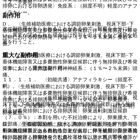
〔２．６参照〕。
排卵における排卵誘発〉免疫系：（頻度不明）軽度のアナフ
ィラキシー。
副作用
D． 〈生殖補助医療における調節卵巣刺激、視床下部−下
次の副作用があらわれることがあるので、観察を十分に行
垂体機能障害又は多嚢胞性卵巣症候群に伴う無排卵及び希発
い、異常が認められた場合には投与を中止するなど適切な処
排卵における排卵誘発〉代謝：（１％〜２％未満）食欲不
置を行うこと。
振。
重大な副作用
E． 〈生殖補助医療における調節卵巣刺激、視床下部−下
垂体機能障害又は多嚢胞性卵巣症候群に伴う無排卵及び希発
１１．１． 重大な副作用
排卵における排卵誘発〉精神神経系：（１％〜２％未満）頭
痛。
１１．１．１． 〈効能共通〉アナフィラキシー（頻度不
明）。
F． 〈生殖補助医療における調節卵巣刺激、視床下部−下
垂体機能障害又は多嚢胞性卵巣症候群に伴う無排卵及び希発
１１．１．２． 〈生殖補助医療における調節卵巣刺激、視
排卵における排卵誘発〉生殖器：（２％以上）卵巣腫大、
床下部−下垂体機能障害又は多嚢胞性卵巣症候群に伴う無排
（１％〜２％未満）不正子宮出血、性器出血、（頻度不明）
卵及び希発排卵における排卵誘発〉卵巣過剰刺激症候群
卵巣嚢胞。
（７．０％）：本剤を用いた不妊治療により、卵巣腫大、下
腹部痛、下腹部緊迫感、腹水、胸水、呼吸困難を伴う卵巣過
G． 〈生殖補助医療における調節卵巣刺激、視床下部−下
剰刺激症候群があらわれることがあり、卵巣破裂、卵巣茎捻
垂体機能障害又は多嚢胞性卵巣症候群に伴う無排卵及び希発
転、脳梗塞、肺塞栓を含む血栓塞栓症、肺水腫、腎不全等が
排卵における排卵誘発〉乳房：（２％以上）乳房不快感。