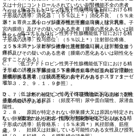
又は十分にコントロールされていない副腎機能不全の患者
A． 〈低ゴナドトロピン性男子性腺機能低下症における精
［症状を悪化させることがある］〔５．１参照〕。
子形成の誘導〉消化器：（５％以上＊）消化不良、（５％未
満＊）胃炎、悪心、（頻度不明）下痢、腹痛、味覚異常。
２．４． エストロゲン依存性悪性腫瘍（例えば、乳癌、子
宮内膜癌）及びその疑いのある患者［腫瘍の悪化あるいは顕
B． 〈低ゴナドトロピン性男子性腺機能低下症における精
性化を促すことがある］。
子形成の誘導〉投与部位：（５％以上＊）注射部位疼痛、
（５％未満＊）注射部位挫傷、注射部位紅斑、注射部位そう
２．５． アンドロゲン依存性悪性腫瘍（例えば、前立腺
痒感。
癌）及びその疑いのある患者［腫瘍の悪化あるいは顕性化を
促すことがある］。
C． 〈低ゴナドトロピン性男子性腺機能低下症における精
子形成の誘導〉肝臓：（５％未満＊）血中ビリルビン増加、
２．６． 視床下部腫瘍、下垂体腫瘍等の頭蓋内器官活動性
肝機能検査異常、（頻度不明）血中アルカリホスファターゼ
腫瘍がある患者［症状の悪化のおそれがある］〔５．１、
増加。
５．３．２、９．１．９参照〕。
D． 〈低ゴナドトロピン性男子性腺機能低下症における精
２．７． 診断の確定していない不正出血のある患者［悪性
子形成の誘導〉泌尿器：（頻度不明）尿中蛋白陽性、尿潜血
腫瘍の疑いがある］。
陽性。
２．８． 原因が特定されない卵巣腫大又は原因が特定され
E． 〈低ゴナドトロピン性男子性腺機能低下症における精
ない卵巣嚢胞のある患者［症状を悪化させることがある］。
子形成の誘導〉筋骨格系：（５％未満＊）鼡径部痛、筋痙
２．９． 妊婦又は妊娠している可能性のある女性及び授乳
縮。