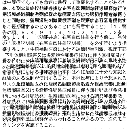
は中等症であっても急速に進行して重症化することがあるた
８．１．３． 〈効能共通〉在宅自己注射を行う場合は、使
め、本剤の最終投与後も少なくとも２週間の経過観察を行
用済みの針及び本剤の安全な廃棄方法について指導を徹底
い、卵巣過剰刺激症候群の重症度に応じた適切な処置を行う
し、同時に、使用済みの針及び本剤を廃棄する容器を提供す
こと、なお、卵巣過剰刺激症候群は、妊娠によって重症化
ることが望ましい。
し、長期化することがあることにも留意すること）〔１．警
告の項、８．４、９．１．３、１０．２、１１．１．２参
８．１．４． 〈効能共通〉在宅自己注射を行う前に、添付
照〕。
の「取扱説明書（在宅自己注射説明書）」を必ず読むよう指
導すること。
８．４． 〈生殖補助医療における調節卵巣刺激、視床下部
−下垂体機能障害又は多嚢胞性卵巣症候群に伴う無排卵及び
８．２． 〈生殖補助医療における調節卵巣刺激、視床下部
希発排卵における排卵誘発〉患者に対しては、あらかじめ次
−下垂体機能障害又は多嚢胞性卵巣症候群に伴う無排卵及び
の点を説明すること〔１．警告の項、８．３、９．１．３、
希発排卵における排卵誘発〉本剤は不妊治療に十分な知識と
１０．２、１１．１．２参照〕。
経験のある医師が使用すること。本剤投与により予想される
リスク及び注意すべき症状について、あらかじめ患者に説明
・ 〈生殖補助医療における調節卵巣刺激、視床下部−下垂
を行うこと。
体機能障害又は多嚢胞性卵巣症候群に伴う無排卵及び希発排
卵における排卵誘発〉生殖補助医療における調節卵巣刺激、
８．３． 〈生殖補助医療における調節卵巣刺激、視床下部
排卵誘発で卵巣過剰刺激症候群があらわれることがあるの
−下垂体機能障害又は多嚢胞性卵巣症候群に伴う無排卵及び
で、自覚症状（下腹部痛、下腹部緊迫感、悪心、腰痛等）や
希発排卵における排卵誘発〉本剤を用いた不妊治療により、
急激な体重増加が認められた場合には直ちに医師等に相談す
卵巣過剰刺激症候群があらわれることがあるので、次のモニ
ること。
タリングを実施すること。