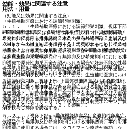
効能・効果に関連する注意
用法・用量
（効能又は効果に関連する注意）
〈生殖補助医療における調節卵巣刺激〉
５．１． 〈生殖補助医療における調節卵巣刺激、視床下部
調節卵巣刺激には、ホリトロピン アルファ（遺伝子組換
−下垂体機能障害又は多嚢胞性卵巣症候群に伴う無排卵及び
え）として通常１５０又は２２５ＩＵを月経周期２日目又は
希発排卵における排卵誘発〉本剤の投与の適否は、患者及び
３日目から１日１回皮下投与する。患者の反応に応じて１日
パートナーの検査を十分に行った上で判断すること。生殖補
４５０ＩＵを超えない範囲で適宜用量を調節し、卵胞が十分
助医療における調節卵巣刺激、視床下部−下垂体機能障害又
に発育するまで継続する。
は多嚢胞性卵巣症候群に伴う無排卵及び希発排卵における排
卵誘発で原発性卵巣不全が認められる場合や妊娠不能な性器
〈視床下部−下垂体機能障害又は多嚢胞性卵巣症候群に伴う
奇形又は妊娠に不適切な子宮筋腫の合併等の妊娠に不適当な
無排卵及び希発排卵における排卵誘発〉
場合には本剤を投与しないこと。また、生殖補助医療におけ
る調節卵巣刺激、視床下部−下垂体機能障害又は多嚢胞性卵
排卵誘発には、ホリトロピン アルファ（遺伝子組換え）と
巣症候群に伴う無排卵及び希発排卵における排卵誘発で甲状
して通常１回７５ＩＵを連日皮下投与する。卵胞の発育の程
腺機能低下、副腎機能低下、高プロラクチン血症及び下垂体
度を観察しながら適宜用量を調節し、主席卵胞の十分な発育
腫瘍又は視床下部腫瘍等が認められた場合、当該疾患の治療
が確認された後、ｈＣＧ（ヒト絨毛性性腺刺激ホルモン）製
を優先すること〔２．３、２．６参照〕。
剤を投与し排卵を誘起する。
５．２． 〈視床下部−下垂体機能障害又は多嚢胞性卵巣症
〈低ゴナドトロピン性男子性腺機能低下症における精子形成
候群に伴う無排卵及び希発排卵における排卵誘発〉本剤を排
の誘導〉
卵誘発に使用する場合には、クロミフェン療法が奏功しな