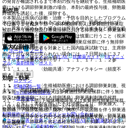
の発育が確認されるまで本剤の投与を継続する。生殖補助医
療における調節卵巣刺激の場合、本剤の最終投与後、卵胞最
副作用
終成熟を誘起した後、採卵する。
※本製品は疾病の診断・治療・予防を目的としたプログラム
次の副作用があらわれることがあるので、観察を十分に行
７．３． 〈視床下部−下垂体機能障害又は多嚢胞性卵巣症
ではありません。
い、異常が認められた場合には投与を中止するなど適切な処
候群に伴う無排卵及び希発排卵における排卵誘発〉卵巣過剰
置を行うこと。
刺激を防止するため、投与量の増量は慎重に行うこと（視床
下部−下垂体機能障害又は多嚢胞性卵巣症候群に伴う無排卵
重大な副作用
及び希発排卵の患者を対象とした国内臨床試験では、主席卵
ホーム
ノート
胞の十分な発育が見られない場合には、７日間おきに３７．
表・計算
レジメン
CTCAE
抗菌薬ガイド
ERマニュ
１１．１． 重大な副作用
５ＩＵずつ増量した）〔１７．１．１、１７．１．２参
アル
薬剤情報
ポスト
照〕。
１１．１．１． 〈効能共通〉アナフィラキシー（頻度不
新規登録
明）。
効能・効果
ログイン
１１．１．２． 〈生殖補助医療における調節卵巣刺激、視
監修医師一覧
１）． 生殖補助医療における調節卵巣刺激。
床下部−下垂体機能障害又は多嚢胞性卵巣症候群に伴う無排
UpToDate特別割引
卵及び希発排卵における排卵誘発〉卵巣過剰刺激症候群
運営会社
２）． 視床下部−下垂体機能障害又は多嚢胞性卵巣症候群
（７．０％）：本剤を用いた不妊治療により、卵巣腫大、下
に伴う無排卵及び希発排卵における排卵誘発。
© 2021 HOKUTO Inc. All rights reserved.
腹部痛、下腹部緊迫感、腹水、胸水、呼吸困難を伴う卵巣過
利用規約
プライバシーポリシー
お問い合わせ
剰刺激症候群があらわれることがあり、卵巣破裂、卵巣茎捻
３）． 低ゴナドトロピン性男子性腺機能低下症における精
ホーム
表・計算
レジメン
CTCAE
抗菌薬ガイド
転、脳梗塞、肺塞栓を含む血栓塞栓症、肺水腫、腎不全等が
子形成誘導。
ERマニュアル
薬剤情報
ポスト
認められることもあるので、本剤投与後に卵巣過剰刺激症候