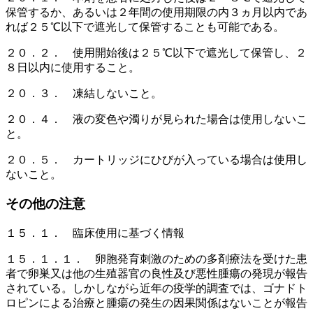
保管するか、あるいは２年間の使用期限の内３ヵ月以内であ
れば２５℃以下で遮光して保管することも可能である。
２０．２． 使用開始後は２５℃以下で遮光して保管し、２
８日以内に使用すること。
２０．３． 凍結しないこと。
２０．４． 液の変色や濁りが見られた場合は使用しないこ
と。
２０．５． カートリッジにひびが入っている場合は使用し
ないこと。
その他の注意
１５．１． 臨床使用に基づく情報
１５．１．１． 卵胞発育刺激のための多剤療法を受けた患
者で卵巣又は他の生殖器官の良性及び悪性腫瘍の発現が報告
されている。しかしながら近年の疫学的調査では、ゴナドト
ロピンによる治療と腫瘍の発生の因果関係はないことが報告