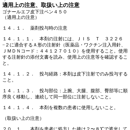
適用上の注意、取扱い上の注意
ゴナールエフ皮下注ペン４５０
（適用上の注意）
１４．１． 薬剤投与時の注意
１４．１．１． 本剤の注射には、ＪＩＳ Ｔ ３２２６
−２に適合するＡ形の注射針（医薬品・ワクチン注入用針、
ＪＭＤＮコード：４４１２７０１０）を使用すること。使用
する注射針の添付文書を読み、使用上の注意等を確認するこ
と。
１４．１．２． 投与経路：本剤は皮下注射でのみ投与する
こと。
１４．１．３． 投与部位：上腕、大腿、腹部、臀部等に順
序良く移動し、連続して同一部位に注射しないこと。
１４．１．４． 本剤を複数の患者に使用しないこと。
（取扱い上の注意）
２０．１． 本剤を患者に処方した後は２〜８℃で遮光して