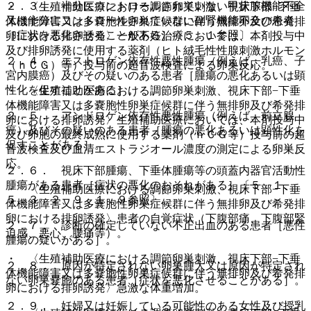
２．３． 十分にコントロールされていない甲状腺機能不全
・ 〈生殖補助医療における調節卵巣刺激、視床下部−下垂
又は十分にコントロールされていない副腎機能不全の患者
体機能障害又は多嚢胞性卵巣症候群に伴う無排卵及び希発排
［症状を悪化させることがある］〔５．１参照〕。
卵における排卵誘発〉一般不妊治療においては、本剤投与中
及び排卵誘発に使用する薬剤（ヒト絨毛性性腺刺激ホルモン
２．４． エストロゲン依存性悪性腫瘍（例えば、乳癌、子
（ｈＣＧ）等）投与前の超音波検査による卵巣反応。
宮内膜癌）及びその疑いのある患者［腫瘍の悪化あるいは顕
性化を促すことがある］。
・ 〈生殖補助医療における調節卵巣刺激、視床下部−下垂
体機能障害又は多嚢胞性卵巣症候群に伴う無排卵及び希発排
２．５． アンドロゲン依存性悪性腫瘍（例えば、前立腺
卵における排卵誘発〉生殖補助医療においては、本剤投与中
癌）及びその疑いのある患者［腫瘍の悪化あるいは顕性化を
及び卵胞の最終成熟に使用する薬剤（ｈＣＧ等）投与前の超
促すことがある］。
音波検査及び血清エストラジオール濃度の測定による卵巣反
応。
２．６． 視床下部腫瘍、下垂体腫瘍等の頭蓋内器官活動性
腫瘍がある患者［症状の悪化のおそれがある］〔５．１、
・ 〈生殖補助医療における調節卵巣刺激、視床下部−下垂
５．３．２、９．１．９参照〕。
体機能障害又は多嚢胞性卵巣症候群に伴う無排卵及び希発排
卵における排卵誘発〉患者の自覚症状（下腹部痛、下腹部緊
２．７． 診断の確定していない不正出血のある患者［悪性
迫感、悪心、腰痛等）。
腫瘍の疑いがある］。
・ 〈生殖補助医療における調節卵巣刺激、視床下部−下垂
２．８． 原因が特定されない卵巣腫大又は原因が特定され
体機能障害又は多嚢胞性卵巣症候群に伴う無排卵及び希発排
ない卵巣嚢胞のある患者［症状を悪化させることがある］。
卵における排卵誘発〉急激な体重増加。
２．９． 妊婦又は妊娠している可能性のある女性及び授乳