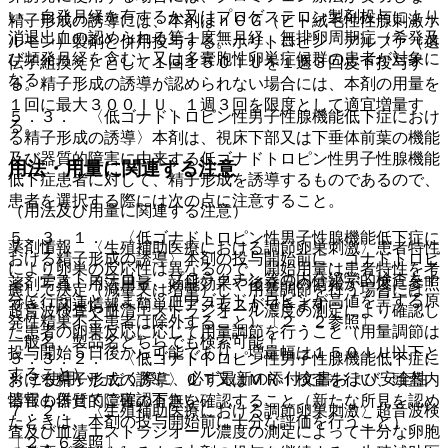
い、自発月経を有するか又はプロゲステロン製剤投与により
精子形成の誘導には、本剤はｈＣＧ（ヒト絨毛性性腺刺激ホ
消退出血の認められる第１度無月経、無排卵周期症（希発及
ルモン）製剤と併用投与する。ホリトロピン アルファ（遺
び頻発月経を含む）又は多嚢胞性卵巣症候群の患者が対象に
伝子組換え）として１回１５０ＩＵを１週３回皮下投与す
なる。
る。精子形成の誘導が認められない場合には、本剤の用量を
１回に最大３００ＩＵ、１週３回を限度として適宜増量す
５．３． 〈低ゴナドトロピン性男子性腺機能低下症におけ
る。
る精子形成の誘導〉本剤は、視床下部又は下垂体前葉の機能
及び器質的障害に由来する低ゴナドトロピン性男子性腺機能
用法・用量に関連する注意
低下症患者に対して、精子形成を誘導するものであるので、
患者を選択する際には次の点に注意すること。
（用法及び用量に関連する注意）
５．３．１． 〈低ゴナドトロピン性男子性腺機能低下症に
薬剤情報
７．１． 〈生殖補助医療における調節卵巣刺激〉患者特性
おける精子形成の誘導〉本剤の投与開始前に、ゴナドトロピ
により卵巣の反応性は異なるので、開始用量は患者特性を考
ン、テストステロン、プロラクチン等の内分泌学的検査を十
薬剤写真、用法用量、効能効果や後発品の情報が一度に参照
慮して決定（減量又は増量）し、用量調節を行う場合には、
分に行うこと（また、血中ゴナドトロピンが高値を呈する原
でき、関連情報へ簡単にアクセスができます。
超音波検査や血清エストラジオール濃度の測定により確認し
発性精巣不全患者は除外すること）〔２．２参照〕。
た患者の卵巣反応に応じて用量調節を行うこと（用量調節は
一般名、製品名どちらでも検索可能！
投与開始５日後から可能であり、増量幅は１５０ＩＵ以下と
５．３．２． 〈低ゴナドトロピン性男子性腺機能低下症に
すること）。
※ ご使用いただく際に、必ず最新の添付文書および安全性
おける精子形成の誘導〉ＣＴ又はＭＲＩ検査を行い、頭蓋内
情報も併せてご確認下さい。
器官の器質的障害の有無を確認すること（新たな所見を認め
７．２． 〈生殖補助医療における調節卵巣刺激〉超音波検
たときは、本剤の投与開始前に十分な評価を行うこと）
査及び血清エストラジオール濃度の測定によって十分な卵胞
〔２．６参照〕。