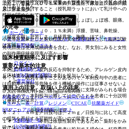
治療上の有益性及び母乳栄養の有益性を考慮し、授乳の継続
７）． 腎臓：（０．１％未満）尿蛋白、尿潜血、血尿、頻
ではありません。
又は中止を検討すること（授乳期ラットにおいて乳汁中への
尿、尿量減少。
移行が認められている）。
８）． 眼：（０．１％未満）眼のしょぼしょぼ感、眼痛。
小児等
９）． その他：（０．１％未満）浮腫、苦味、鼻乾燥、
ホーム
ノート
（頻度不明）息苦しさ、月経異常、胸痛、ほてり。
表・計算
レジメン
CTCAE
抗菌薬ガイド
ERマニュ
小児等を対象とした有効性及び安全性を指標とした臨床試験
は実施していない。
アル
薬剤情報
ポスト
発現頻度は使用成績調査を含む。なお、男女別にみると女性
の副作用症状発現率が高かった。
新規登録
臨床検査結果に及ぼす影響
ログイン
重要な基本的注意
監修医師一覧
本剤はアレルゲン皮内反応を抑制するため、アレルゲン皮内
UpToDate特別割引
反応検査を実施する前は本剤を投与しないこと。
８．１． 眠気を催すことがあるので、本剤投与中の患者に
運営会社
は自動車の運転等危険を伴う機械の操作には従事させないよ
適用上の注意、取扱い上の注意
う十分注意すること。更に、日常生活に支障がみられる場合
© 2021 HOKUTO Inc. All rights reserved.
があるので、本剤投与に際してはこのことを患者に十分説明
利用規約
プライバシーポリシー
お問い合わせ
（適用上の注意）
しておくこと。
ホーム
表・計算
レジメン
CTCAE
抗菌薬ガイド
ERマニュアル
薬剤情報
ポスト
１４．１． 薬剤交付時の注意
８．２． ４ｍｇ／日投与は、２ｍｇ／日投与に比して高度
の眠気を惹起する可能性が高いので留意すること。
監修医師一覧
１４．１．１． 本剤は徐放性製剤であるため、薬剤をかみ
UpToDate特別割引
砕かないで服用させること。