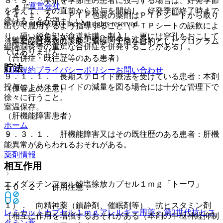
８．３． 本剤を季節性の患者に投与する場合は、好発季節
運営会社
を考えて、その直前から投与を開始し、好発季節終了時まで
１４．１．２． ＰＴＰ包装の薬剤はＰＴＰシートから取り
続けることが望ましい。
© 2021 HOKUTO Inc. All rights reserved.
出して服用するよう指導すること（ＰＴＰシートの誤飲によ
り、硬い鋭角部が食道粘膜へ刺入し、更には穿孔をおこして
（特定の背景を有する患者に関する注意）
※本製品は疾病の診断・治療・予防を目的としたプログラム
縦隔洞炎等の重篤な合併症を併発することがある）。
ではありません。
（合併症・既往歴等のある患者）
貯法
利用規約
プライバシーポリシー
お問い合わせ
９．１．１． 長期ステロイド療法を受けている患者：本剤
投与によりステロイドの減量を図る場合には十分な管理下で
（保管上の注意）
徐々に行うこと。
室温保存。
（肝機能障害患者）
ホーム
９．３．１． 肝機能障害又はその既往歴のある患者：肝機
能異常があらわれるおそれがある。
薬剤情報
相互作用
エメダスチンフマル酸塩徐放カプセル１ｍｇ「トーワ」
１０．２． 併用注意：
１）． 向精神薬（鎮静剤、催眠剤等）、抗ヒスタミン剤
レミカットカプセル１ｍｇ
アレルギー用薬 > 第2世代抗ヒス
［相互に作用を増強するおそれがある（本剤の中枢神経抑制
タミン薬