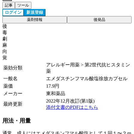
記事
ツール
ログイン
新規登録
薬剤情報
後発品
後
毒
劇
麻
向
覚
アレルギー用薬 > 第2世代抗ヒスタミン
薬効分類
薬
一般名
エメダスチンフマル酸塩徐放カプセル
薬価
17.9
円
メーカー
東和薬品
2022年12月改訂(第1版)
最終更新
添付文書のPDFはこちら
用法・用量
通常、成人にはエメダスチンフマル酸塩として１回１〜２ｍ