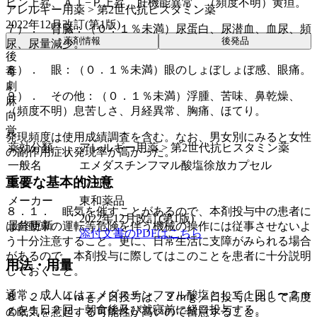
ビン上昇、Ａｌ−Ｐ上昇、肝機能異常、（頻度不明）黄疸。
アレルギー用薬 > 第2世代抗ヒスタミン薬
2022年12月改訂(第1版)
７）． 腎臓：（０．１％未満）尿蛋白、尿潜血、血尿、頻
薬剤情報
後発品
尿、尿量減少。
後
８）． 眼：（０．１％未満）眼のしょぼしょぼ感、眼痛。
毒
劇
９）． その他：（０．１％未満）浮腫、苦味、鼻乾燥、
麻
（頻度不明）息苦しさ、月経異常、胸痛、ほてり。
向
覚
発現頻度は使用成績調査を含む。なお、男女別にみると女性
薬効分類
アレルギー用薬 > 第2世代抗ヒスタミン薬
の副作用症状発現率が高かった。
一般名
エメダスチンフマル酸塩徐放カプセル
重要な基本的注意
薬価
17.9
円
メーカー
東和薬品
８．１． 眠気を催すことがあるので、本剤投与中の患者に
2022年12月改訂(第1版)
最終更新
は自動車の運転等危険を伴う機械の操作には従事させないよ
添付文書のPDFはこちら
う十分注意すること。更に、日常生活に支障がみられる場合
があるので、本剤投与に際してはこのことを患者に十分説明
用法・用量
しておくこと。
通常、成人にはエメダスチンフマル酸塩として１回１〜２ｍ
８．２． ４ｍｇ／日投与は、２ｍｇ／日投与に比して高度
ｇを１日２回、朝食後及び就寝前に経口投与する。
の眠気を惹起する可能性が高いので留意すること。