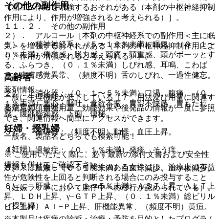
その他の副作用
［相互に作用を増強するおそれがある（本剤の中枢神経抑制
作用により、作用が増強されると考えられる）］。
１１．２． その他の副作用
２）． アルコール［本剤の中枢神経系での副作用＜主に眠
１）． 精神神経系：（５〜１０％未満）眠気、（０．１〜
気＞を増強するおそれがある（本剤の中枢神経抑制作用によ
５％未満）倦怠感・脱力感、頭痛・頭重感、頭がボーッとす
り、作用が増強されると考えられる）］。
る、ふらつき、（０．１％未満）しびれ感、耳鳴、こわば
り、皮膚感覚異常、（頻度不明）舌のしびれ、一過性健忘。
高齢者
薬剤情報
２）． 消化器：（０．１〜５％未満）口渇、腹痛、（０．
一般に生理機能が低下している〔７．用法及び用量に関連す
１％未満）悪心・嘔吐、食欲不振、胃部不快感、胃もたれ
る注意の項参照〕。
薬剤写真、用法用量、効能効果や後発品の情報が一度に参照
感、腹部膨満感、下痢、便秘。
でき、関連情報へ簡単にアクセスができます。
妊婦・授乳婦
３）． 循環器：（頻度不明）動悸、血圧上昇。
一般名、製品名どちらでも検索可能！
（妊婦）
４）． 過敏症：（０．１％未満）発疹、そう痒。
※ ご使用いただく際に、必ず最新の添付文書および安全性
情報も併せてご確認下さい。
妊婦又は妊娠している可能性のある女性には、治療上の有益
５）． 血液：（０．１％未満）白血球減少、血小板減少。
性が危険性を上回ると判断される場合にのみ投与すること
６）． 肝臓：（０．１〜５％未満）ＡＳＴ上昇、ＡＬＴ上
（妊娠ラットにおいて胎仔中への移行が認められている）。
昇、ＬＤＨ上昇、γ−ＧＴＰ上昇、（０．１％未満）総ビリル
（授乳婦）
ビン上昇、Ａｌ−Ｐ上昇、肝機能異常、（頻度不明）黄疸。
※本製品は疾病の診断・治療・予防を目的としたプログラム