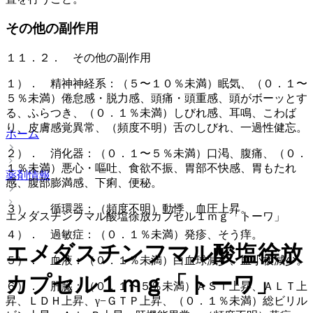
その他の副作用
１１．２． その他の副作用
１）． 精神神経系：（５〜１０％未満）眠気、（０．１〜
５％未満）倦怠感・脱力感、頭痛・頭重感、頭がボーッとす
る、ふらつき、（０．１％未満）しびれ感、耳鳴、こわば
り、皮膚感覚異常、（頻度不明）舌のしびれ、一過性健忘。
ホーム
２）． 消化器：（０．１〜５％未満）口渇、腹痛、（０．
１％未満）悪心・嘔吐、食欲不振、胃部不快感、胃もたれ
薬剤情報
感、腹部膨満感、下痢、便秘。
３）． 循環器：（頻度不明）動悸、血圧上昇。
エメダスチンフマル酸塩徐放カプセル１ｍｇ「トーワ」
４）． 過敏症：（０．１％未満）発疹、そう痒。
エメダスチンフマル酸塩徐放
５）． 血液：（０．１％未満）白血球減少、血小板減少。
カプセル１ｍｇ「トーワ」
６）． 肝臓：（０．１〜５％未満）ＡＳＴ上昇、ＡＬＴ上
昇、ＬＤＨ上昇、γ−ＧＴＰ上昇、（０．１％未満）総ビリル