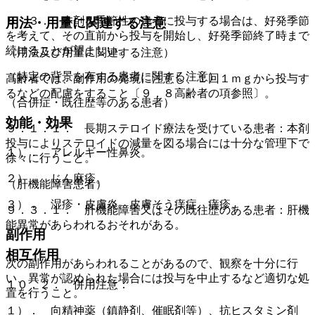
８．３． 本剤を季節性の患者に投与する場合は、好発季節
用法・用量に関連する注意
を考えて、その直前から投与を開始し、好発季節終了時まで
続けることが望ましい。
（用法及び用量に関連する注意）
（特定の背景を有する患者に関する注意）
高齢者では、副作用の発現に注意し、１回１ｍｇから投与す
るなどの配慮をすること〔９．８高齢者の項参照〕。
（合併症・既往歴等のある患者）
効能・効果
９．１．１． 長期ステロイド療法を受けている患者：本剤
投与によりステロイドの減量を図る場合には十分な管理下で
１）． アレルギー性鼻炎。
徐々に行うこと。
２）． じん麻疹。
（肝機能障害患者）
３）． 湿疹・皮膚炎、皮膚そう痒症、痒疹。
９．３．１． 肝機能障害又はその既往歴のある患者：肝機
能異常があらわれるおそれがある。
副作用
相互作用
次の副作用があらわれることがあるので、観察を十分に行
い、異常が認められた場合には投与を中止するなど適切な処
１０．２． 併用注意：
置を行うこと。
１）． 向精神薬（鎮静剤、催眠剤等）、抗ヒスタミン剤