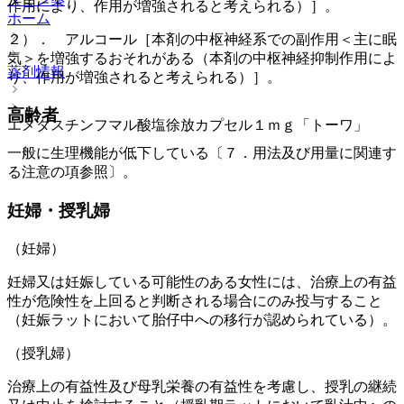
作用により、作用が増強されると考えられる）］。
ホーム
２）． アルコール［本剤の中枢神経系での副作用＜主に眠
気＞を増強するおそれがある（本剤の中枢神経抑制作用によ
薬剤情報
り、作用が増強されると考えられる）］。
高齢者
エメダスチンフマル酸塩徐放カプセル１ｍｇ「トーワ」
一般に生理機能が低下している〔７．用法及び用量に関連す
る注意の項参照〕。
妊婦・授乳婦
（妊婦）
妊婦又は妊娠している可能性のある女性には、治療上の有益
性が危険性を上回ると判断される場合にのみ投与すること
（妊娠ラットにおいて胎仔中への移行が認められている）。
（授乳婦）
治療上の有益性及び母乳栄養の有益性を考慮し、授乳の継続