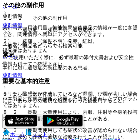
その他の副作用
ホーム
薬剤情報
１１．２． その他の副作用
薬剤情報
薬剤写真、用法用量、効能効果や後発品の情報が一度に参照
１）． 過敏症：（頻度不明）過敏症状。
でき、関連情報へ簡単にアクセスができます。
２）． 皮膚：（頻度不明）発赤、紅斑。
サリチル酸「ケンエー」
一般名、製品名どちらでも検索可能！
後発品はありません
禁忌
ホーム
※ ご使用いただく際に、必ず最新の添付文書および安全性
情報も併せてご確認下さい。
本剤に対し過敏症の既往歴のある患者。
薬剤情報
重要な基本的注意
サリチル酸「ケンエー」
８．１． 患部が化膿しているなど湿潤、び爛が著しい場合
※本製品は疾病の診断・治療・予防を目的としたプログラム
には、あらかじめ適切な処置を行った後使用すること。
ではありません。
８．２． 長期・大量使用により、内服、注射等全身的投与
の場合と同様な副作用があらわれることがある。
８．３． 長期間使用しても症状の改善が認められない場合
ホーム
ノート
には、改めて診断し適切な治療を行うことが望ましい。