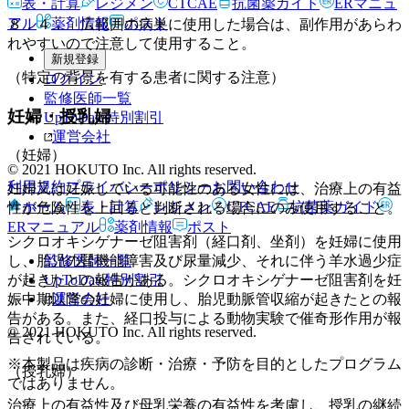
表・計算
レジメン
CTCAE
抗菌薬ガイド
ERマニュ
アル
薬剤情報
ポスト
８．４． 広範囲の病巣に使用した場合は、副作用があらわ
れやすいので注意して使用すること。
新規登録
（特定の背景を有する患者に関する注意）
ログイン
監修医師一覧
妊婦・授乳婦
UpToDate特別割引
運営会社
（妊婦）
© 2021 HOKUTO Inc. All rights reserved.
利用規約
プライバシーポリシー
お問い合わせ
妊婦又は妊娠している可能性のある女性には、治療上の有益
ホーム
表・計算
レジメン
CTCAE
抗菌薬ガイド
性が危険性を上回ると判断される場合にのみ使用すること。
ERマニュアル
薬剤情報
ポスト
シクロオキシゲナーゼ阻害剤（経口剤、坐剤）を妊婦に使用
監修医師一覧
し、胎児の腎機能障害及び尿量減少、それに伴う羊水過少症
UpToDate特別割引
が起きたとの報告がある。シクロオキシゲナーゼ阻害剤を妊
運営会社
娠中期以降の妊婦に使用し、胎児動脈管収縮が起きたとの報
告がある。また、経口投与による動物実験で催奇形作用が報
© 2021 HOKUTO Inc. All rights reserved.
告されている。
※本製品は疾病の診断・治療・予防を目的としたプログラム
（授乳婦）
ではありません。
治療上の有益性及び母乳栄養の有益性を考慮し、授乳の継続