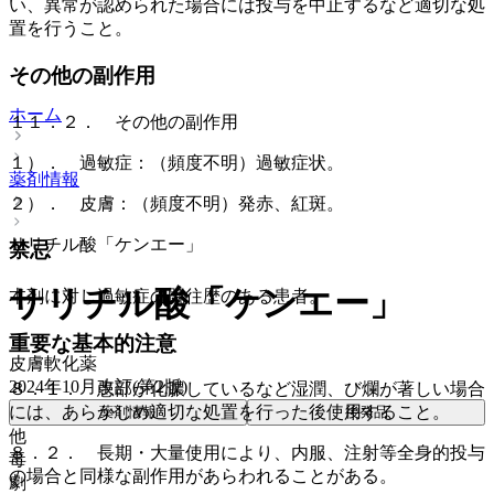
い、異常が認められた場合には投与を中止するなど適切な処
置を行うこと。
その他の副作用
ホーム
１１．２． その他の副作用
１）． 過敏症：（頻度不明）過敏症状。
薬剤情報
２）． 皮膚：（頻度不明）発赤、紅斑。
サリチル酸「ケンエー」
禁忌
サリチル酸「ケンエー」
本剤に対し過敏症の既往歴のある患者。
重要な基本的注意
皮膚軟化薬
2024年10月改訂(第2版)
８．１． 患部が化膿しているなど湿潤、び爛が著しい場合
には、あらかじめ適切な処置を行った後使用すること。
薬剤情報
後発品
他
８．２． 長期・大量使用により、内服、注射等全身的投与
毒
の場合と同様な副作用があらわれることがある。
劇