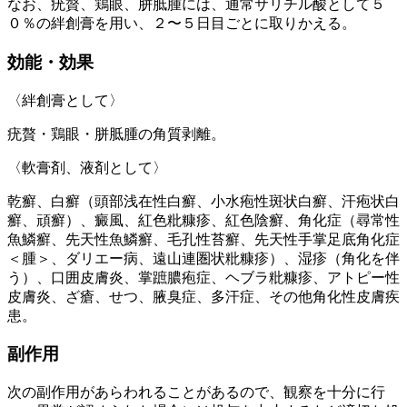
なお、疣贅、鶏眼、胼胝腫には、通常サリチル酸として５
０％の絆創膏を用い、２〜５日目ごとに取りかえる。
効能・効果
〈絆創膏として〉
疣贅・鶏眼・胼胝腫の角質剥離。
〈軟膏剤、液剤として〉
乾癬、白癬（頭部浅在性白癬、小水疱性斑状白癬、汗疱状白
癬、頑癬）、癜風、紅色粃糠疹、紅色陰癬、角化症（尋常性
魚鱗癬、先天性魚鱗癬、毛孔性苔癬、先天性手掌足底角化症
＜腫＞、ダリエー病、遠山連圏状粃糠疹）、湿疹（角化を伴
う）、口囲皮膚炎、掌蹠膿疱症、ヘブラ粃糠疹、アトピー性
皮膚炎、ざ瘡、せつ、腋臭症、多汗症、その他角化性皮膚疾
患。
副作用
次の副作用があらわれることがあるので、観察を十分に行