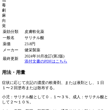
毒
劇
麻
向
覚
薬効分類
皮膚軟化薬
一般名
サリチル酸
薬価
23.8
円
メーカー
健栄製薬
2024年10月改訂(第2版)
最終更新
添付文書のPDFはこちら
用法・用量
症状に応じて次記の濃度の軟膏剤、または液剤とし、１日
１〜２回塗布または散布する。
小児：サリチル酸として０．１〜３％、成人：サリチル酸と
して２〜１０％。