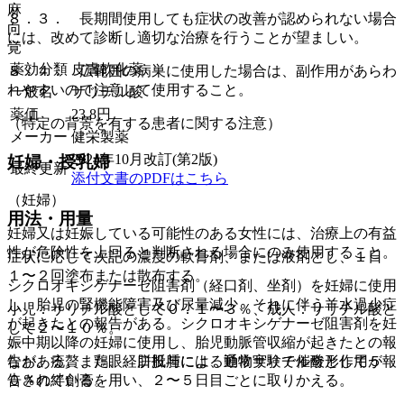
麻
８．３． 長期間使用しても症状の改善が認められない場合
向
には、改めて診断し適切な治療を行うことが望ましい。
覚
薬効分類
皮膚軟化薬
８．４． 広範囲の病巣に使用した場合は、副作用があらわ
れやすいので注意して使用すること。
一般名
サリチル酸
薬価
23.8
円
（特定の背景を有する患者に関する注意）
メーカー
健栄製薬
2024年10月改訂(第2版)
妊婦・授乳婦
最終更新
添付文書のPDFはこちら
（妊婦）
用法・用量
妊婦又は妊娠している可能性のある女性には、治療上の有益
性が危険性を上回ると判断される場合にのみ使用すること。
症状に応じて次記の濃度の軟膏剤、または液剤とし、１日
１〜２回塗布または散布する。
シクロオキシゲナーゼ阻害剤（経口剤、坐剤）を妊婦に使用
し、胎児の腎機能障害及び尿量減少、それに伴う羊水過少症
小児：サリチル酸として０．１〜３％、成人：サリチル酸と
が起きたとの報告がある。シクロオキシゲナーゼ阻害剤を妊
して２〜１０％。
娠中期以降の妊婦に使用し、胎児動脈管収縮が起きたとの報
告がある。また、経口投与による動物実験で催奇形作用が報
なお、疣贅、鶏眼、胼胝腫には、通常サリチル酸として５
告されている。
０％の絆創膏を用い、２〜５日目ごとに取りかえる。