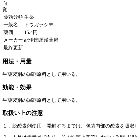
向
覚
薬効分類
生薬
一般名
トウガラシ末
薬価
15.4
円
メーカー
紀伊国屋漢薬局
最終更新
用法・用量
生薬製剤の調剤原料として用いる。
効能・効果
生薬製剤の調剤原料として用いる。
取扱い上の注意
１．脱酸素剤使用：開封するまでは、包装内部の酸素を吸収