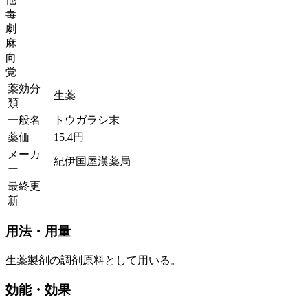
毒
劇
麻
向
覚
薬効分
生薬
類
一般名
トウガラシ末
薬価
15.4
円
メーカ
紀伊国屋漢薬局
ー
最終更
新
用法・用量
生薬製剤の調剤原料として用いる。
効能・効果