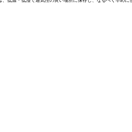
は、低温・低湿で通気性の良い場所に保存し、なるべく早めに