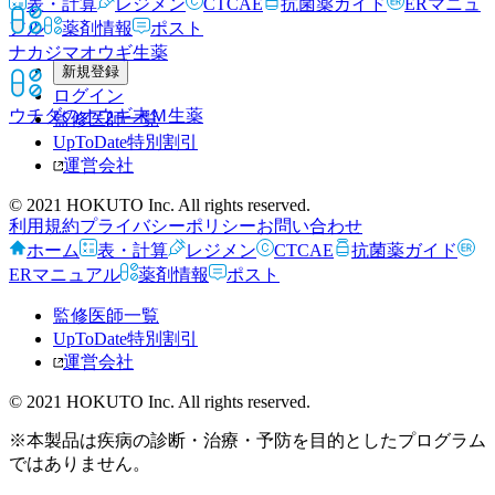
表・計算
レジメン
CTCAE
抗菌薬ガイド
ERマニュ
アル
薬剤情報
ポスト
ナカジマオウギ
生薬
新規登録
ログイン
ウチダのオウギ末Ｍ
生薬
監修医師一覧
UpToDate特別割引
運営会社
© 2021 HOKUTO Inc. All rights reserved.
利用規約
プライバシーポリシー
お問い合わせ
ホーム
表・計算
レジメン
CTCAE
抗菌薬ガイド
ERマニュアル
薬剤情報
ポスト
監修医師一覧
UpToDate特別割引
運営会社
© 2021 HOKUTO Inc. All rights reserved.
※本製品は疾病の診断・治療・予防を目的としたプログラム
ではありません。