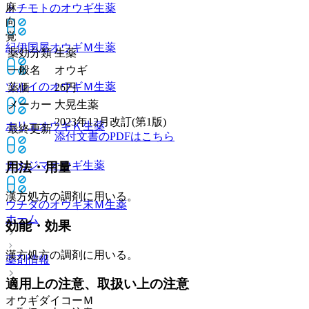
麻
トチモトのオウギ
生薬
向
覚
紀伊国屋オウギＭ
生薬
薬効分類
生薬
一般名
オウギ
ツルイのオウギＭ
生薬
薬価
26
円
メーカー
大晃生薬
2023年12月改訂(第1版)
ホリエオウギＫ
生薬
最終更新
添付文書のPDFはこちら
ナカジマオウギ
生薬
用法・用量
漢方処方の調剤に用いる。
ウチダのオウギ末Ｍ
生薬
ホーム
効能・効果
漢方処方の調剤に用いる。
薬剤情報
適用上の注意、取扱い上の注意
オウギダイコーＭ