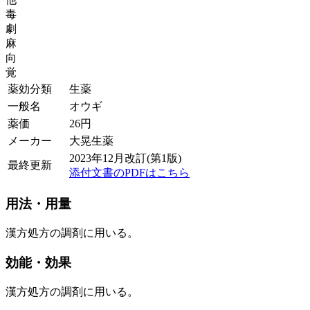
毒
劇
麻
向
覚
薬効分類
生薬
一般名
オウギ
薬価
26
円
メーカー
大晃生薬
2023年12月改訂(第1版)
最終更新
添付文書のPDFはこちら
用法・用量
漢方処方の調剤に用いる。
効能・効果
漢方処方の調剤に用いる。