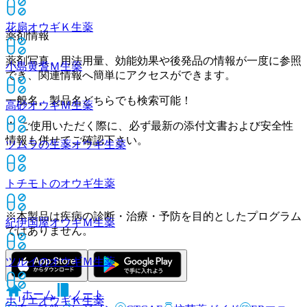
花扇オウギＫ
生薬
薬剤情報
薬剤写真、用法用量、効能効果や後発品の情報が一度に参照
小島黄耆Ｍ
生薬
でき、関連情報へ簡単にアクセスができます。
一般名、製品名どちらでも検索可能！
高砂オウギＭ
生薬
※ ご使用いただく際に、必ず最新の添付文書および安全性
情報も併せてご確認下さい。
ツムラの生薬オウギ
生薬
トチモトのオウギ
生薬
※本製品は疾病の診断・治療・予防を目的としたプログラム
紀伊国屋オウギＭ
生薬
ではありません。
ツルイのオウギＭ
生薬
ホーム
ノート
ホリエオウギＫ
生薬