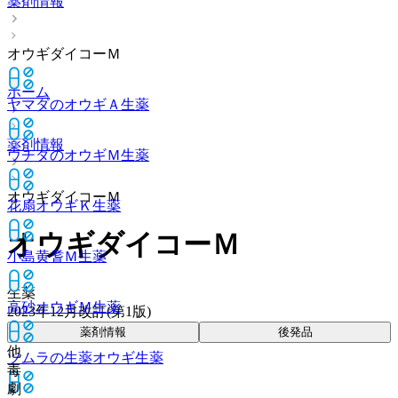
薬剤情報
オウギダイコーＭ
ホーム
ヤマダのオウギＡ
生薬
薬剤情報
ウチダのオウギＭ
生薬
オウギダイコーＭ
花扇オウギＫ
生薬
オウギダイコーＭ
小島黄耆Ｍ
生薬
生薬
高砂オウギＭ
生薬
2023年12月改訂(第1版)
薬剤情報
後発品
他
ツムラの生薬オウギ
生薬
毒
劇