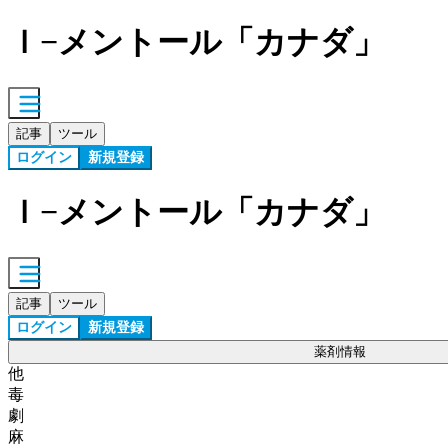
ｌ−メントール「カナダ」
記事
ツール
ログイン
新規登録
ｌ−メントール「カナダ」
記事
ツール
ログイン
新規登録
薬剤情報
他
毒
劇
麻