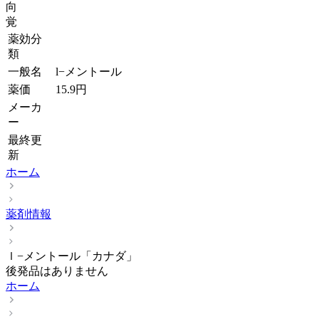
向
覚
薬効分
類
一般名
l−メントール
薬価
15.9
円
メーカ
ー
最終更
新
ホーム
薬剤情報
ｌ−メントール「カナダ」
後発品はありません
ホーム