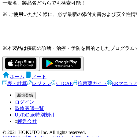
一般名、製品名どちらでも検索可能！
※ ご使用いただく際に、必ず最新の添付文書および安全性情
※本製品は疾病の診断・治療・予防を目的としたプログラム
ホーム
ノート
表・計算
レジメン
CTCAE
抗菌薬ガイド
ERマニュ
新規登録
ログイン
監修医師一覧
UpToDate特別割引
運営会社
© 2021 HOKUTO Inc. All rights reserved.