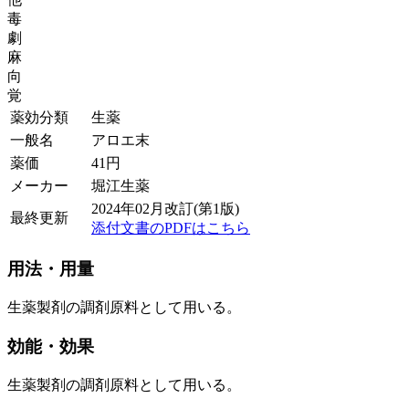
毒
劇
麻
向
覚
薬効分類
生薬
一般名
アロエ末
薬価
41
円
メーカー
堀江生薬
2024年02月改訂(第1版)
最終更新
添付文書のPDFはこちら
用法・用量
生薬製剤の調剤原料として用いる。
効能・効果
生薬製剤の調剤原料として用いる。