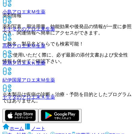
小島アロエ末Ｍ
生薬
薬剤情報
薬剤写真、用法用量、効能効果や後発品の情報が一度に参照
トチモトのアロエ末
生薬
でき、関連情報へ簡単にアクセスができます。
一般名、製品名どちらでも検索可能！
高砂アロエ末Ｍ
生薬
※ ご使用いただく際に、必ず最新の添付文書および安全性
情報も併せてご確認下さい。
花扇アロエ末Ｋ
生薬
紀伊国屋アロエ末Ｍ
生薬
※本製品は疾病の診断・治療・予防を目的としたプログラム
ヤマダのアロエ末Ａ
生薬
ではありません。
ホーム
ノート