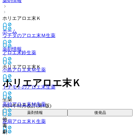
薬剤情報
ホリエアロエ末Ｋ
ホーム
ウチダのアロエ末Ｍ
生薬
薬剤情報
アロエ末鈴
生薬
ホリエアロエ末Ｋ
小島アロエ末Ｍ
生薬
ホリエアロエ末Ｋ
トチモトのアロエ末
生薬
生薬
高砂アロエ末Ｍ
生薬
2024年02月改訂(第1版)
薬剤情報
後発品
他
花扇アロエ末Ｋ
生薬
毒
劇