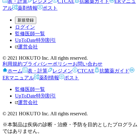
表・計算
レジメン
CTCAE
抗菌薬ガイド
ERマニュ
アル
薬剤情報
ポスト
新規登録
ログイン
監修医師一覧
UpToDate特別割引
運営会社
© 2021 HOKUTO Inc. All rights reserved.
利用規約
プライバシーポリシー
お問い合わせ
ホーム
表・計算
レジメン
CTCAE
抗菌薬ガイド
ERマニュアル
薬剤情報
ポスト
監修医師一覧
UpToDate特別割引
運営会社
© 2021 HOKUTO Inc. All rights reserved.
※本製品は疾病の診断・治療・予防を目的としたプログラム
ではありません。