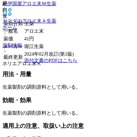
麻
紀伊国屋アロエ末Ｍ
生薬
向
覚
ヤマダのアロエ末Ａ
生薬
薬効分類
生薬
ホーム
一般名
アロエ末
薬価
41
円
薬剤情報
メーカー
堀江生薬
2024年02月改訂(第1版)
最終更新
添付文書のPDFはこちら
ホリエアロエ末Ｋ
用法・用量
生薬製剤の調剤原料として用いる。
効能・効果
生薬製剤の調剤原料として用いる。
適用上の注意、取扱い上の注意