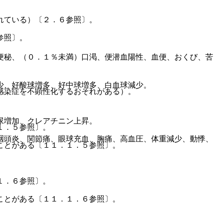
。
れている）〔２．６参照〕。
参照〕。
便秘、（０．１％未満）口渇、便潜血陽性、血便、おくび、苦
少、好酸球増多、好中球増多、白血球減少。
感染症を不顕性化するおそれがある）。
尿増加、クレアチニン上昇。
１．５参照〕。
咽頭炎、関節痛、眼球充血、胸痛、高血圧、体重減少、動悸、
ことがある〔１１．１．５参照〕。
１．６参照〕。
ことがある〔１１．１．６参照〕。