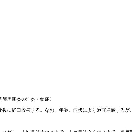
関節周囲炎の消炎・鎮痛〉
食後に経口投与する。なお、年齢、症状により適宜増減するが
。ただし、１回量は８ｍｇまで、１日量は２４ｍｇまで、投与