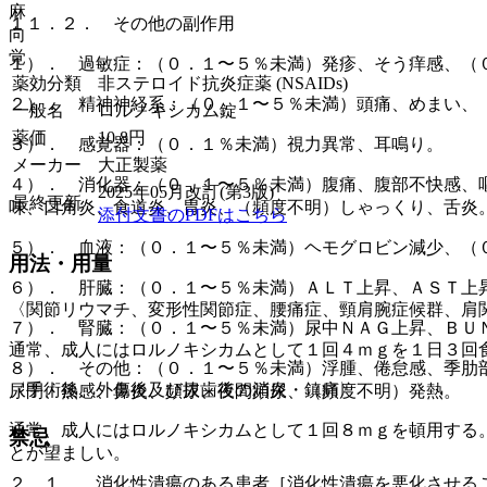
麻
１１．２． その他の副作用
向
覚
１）． 過敏症：（０．１〜５％未満）発疹、そう痒感、（
薬効分類
非ステロイド抗炎症薬 (NSAIDs)
２）． 精神神経系：（０．１〜５％未満）頭痛、めまい、
一般名
ロルノキシカム錠
薬価
10.8
円
３）． 感覚器：（０．１％未満）視力異常、耳鳴り。
メーカー
大正製薬
４）． 消化器：（０．１〜５％未満）腹痛、腹部不快感、
2025年05月改訂(第3版)
最終更新
味、口角炎、食道炎、胃炎、（頻度不明）しゃっくり、舌炎
添付文書のPDFはこちら
５）． 血液：（０．１〜５％未満）ヘモグロビン減少、（
用法・用量
６）． 肝臓：（０．１〜５％未満）ＡＬＴ上昇、ＡＳＴ上
〈関節リウマチ、変形性関節症、腰痛症、頸肩腕症候群、肩
７）． 腎臓：（０．１〜５％未満）尿中ＮＡＧ上昇、ＢＵ
通常、成人にはロルノキシカムとして１回４ｍｇを１日３回
８）． その他：（０．１〜５％未満）浮腫、倦怠感、季肋
〈手術後、外傷後及び抜歯後の消炎・鎮痛〉
尿閉、熱感、鼻炎、頻尿、夜間頻尿、（頻度不明）発熱。
通常、成人にはロルノキシカムとして１回８ｍｇを頓用する
禁忌
とが望ましい。
２．１． 消化性潰瘍のある患者［消化性潰瘍を悪化させる