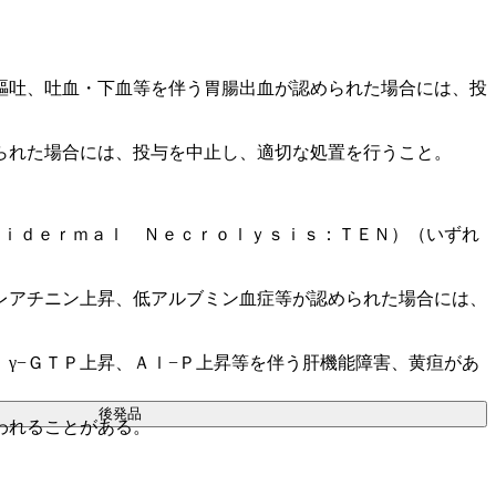
嘔吐、吐血・下血等を伴う胃腸出血が認められた場合には、投
られた場合には、投与を中止し、適切な処置を行うこと。
ｐｉｄｅｒｍａｌ Ｎｅｃｒｏｌｙｓｉｓ：ＴＥＮ）（いずれ
レアチニン上昇、低アルブミン血症等が認められた場合には、
γ−ＧＴＰ上昇、Ａｌ−Ｐ上昇等を伴う肝機能障害、黄疸があ
後発品
われることがある。