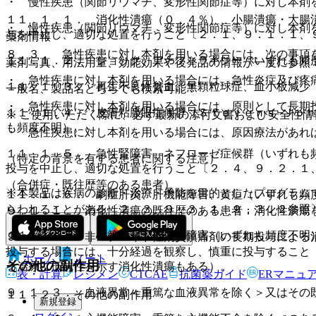
・ 慢性疾患（関節リウマチ、変形性関節症等）に対し本剤
１１．１．１． 消化性潰瘍（０．４％）、小腸潰瘍・大腸
・ 慢性疾患（関節リウマチ、変形性関節症等）に対し本剤
与を中止し、適切な処置を行うこと〔２．１、９．１．１、
薬剤情報
８．３． 急性疾患に対し本剤を用いる場合には、次の事項
１１．１．２． ショック、アナフィラキシー（いずれも頻
薬剤写真、用法用量、効能効果や後発品の情報が一度に参照
・ 急性疾患に対し本剤を用いる場合には、急性炎症及び疼
１１．１．３． 再生不良性貧血、無顆粒球症、血小板減少
一般名、製品名どちらでも検索可能！
・ 急性疾患に対し本剤を用いる場合には、原則として長期
１１．１．４． 皮膚粘膜眼症候群（Ｓｔｅｖｅｎｓ−Ｊｏ
※ ご使用いただく際に、必ず最新の添付文書および安全性情
も頻度不明）。
・ 急性疾患に対し本剤を用いる場合には、原因療法があれ
１１．１．５． 急性腎障害、ネフローゼ症候群（いずれも
（特定の背景を有する患者に関する注意）
投与を中止し、適切な処置を行うこと〔２．４、９．２．１
（合併症・既往歴等のある患者）
※本製品は疾病の診断・治療・予防を目的としたプログラム
１１．１．６． 劇症肝炎、肝機能障害、黄疸（いずれも頻
らわれることがある〔２．３、９．３．１、９．３．２参照
９．１．１． 消化性潰瘍の既往歴のある患者：消化性潰瘍
１１．１．７． 心筋梗塞、脳血管障害（いずれも頻度不明
９．１．２． 非ステロイド性消炎鎮痛剤の長期投与による
投与する場合には、十分経過を観察し、慎重に投与すること
ホーム
ノート
その他の副作用
る治療に抵抗性を示す消化性潰瘍もある）。
表・計算
レジメン
CTCAE
抗菌薬ガイド
ERマニュ
９．１．３． 血液異常＜重篤な血液異常を除く＞又はその
１１．２． その他の副作用
新規登録