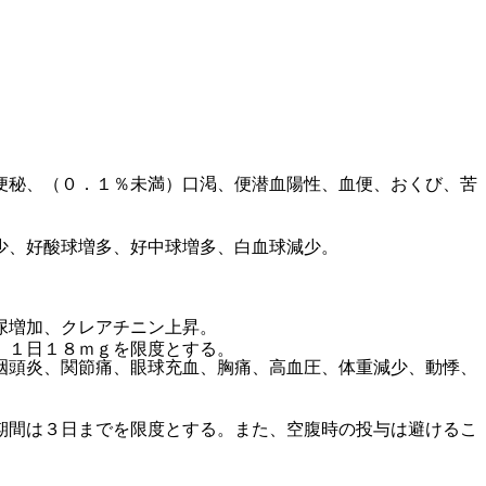
便秘、（０．１％未満）口渇、便潜血陽性、血便、おくび、苦
少、好酸球増多、好中球増多、白血球減少。
尿増加、クレアチニン上昇。
、１日１８ｍｇを限度とする。
咽頭炎、関節痛、眼球充血、胸痛、高血圧、体重減少、動悸、
期間は３日までを限度とする。また、空腹時の投与は避けるこ