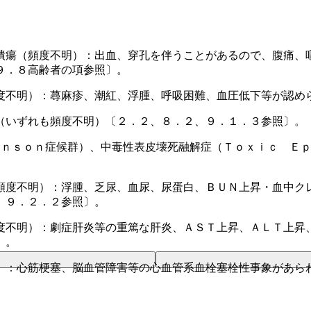
潰瘍（頻度不明）：出血、穿孔を伴うことがあるので、腹痛、
９．８高齢者の項参照〕。
度不明）：蕁麻疹、潮紅、浮腫、呼吸困難、血圧低下等が認め
（いずれも頻度不明）〔２．２、８．２、９．１．３参照〕。
ｈｎｓｏｎ症候群）、中毒性表皮壊死融解症（Ｔｏｘｉｃ Ｅ
頻度不明）：浮腫、乏尿、血尿、尿蛋白、ＢＵＮ上昇・血中ク
、９．２．２参照〕。
度不明）：劇症肝炎等の重篤な肝炎、ＡＳＴ上昇、ＡＬＴ上昇、
〕。
）：心筋梗塞、脳血管障害等の心血管系血栓塞栓性事象があら