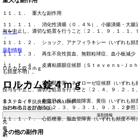
重大な副作用
１１．１． 重大な副作用
１１．１．１． 消化性潰瘍（０．４％）、小腸潰瘍・大腸
与を中止し、適切な処置を行うこと〔２．１、９．１．１、
ホーム
１１．１．２． ショック、アナフィラキシー（いずれも頻
薬剤情報
１１．１．３． 再生不良性貧血、無顆粒球症、血小板減少
１１．１．４． 皮膚粘膜眼症候群（Ｓｔｅｖｅｎｓ−Ｊｏ
ロルカム錠４ｍｇ
も頻度不明）。
ロルカム錠４ｍｇ
１１．１．５． 急性腎障害、ネフローゼ症候群（いずれも
投与を中止し、適切な処置を行うこと〔２．４、９．２．１
１１．１．６． 劇症肝炎、肝機能障害、黄疸（いずれも頻
非ステロイド抗炎症薬 (NSAIDs)
らわれることがある〔２．３、９．３．１、９．３．２参照
2025年05月改訂(第3版)
薬剤情報
１１．１．７． 心筋梗塞、脳血管障害（いずれも頻度不明
先
毒
その他の副作用
劇