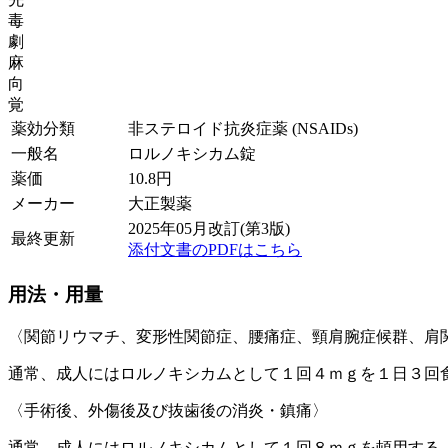
毒
劇
麻
向
覚
薬効分類
非ステロイド抗炎症薬 (NSAIDs)
一般名
ロルノキシカム錠
薬価
10.8
円
メーカー
大正製薬
2025年05月改訂(第3版)
最終更新
添付文書のPDFはこちら
用法・用量
〈関節リウマチ、変形性関節症、腰痛症、頸肩腕症候群、肩
通常、成人にはロルノキシカムとして１回４ｍｇを１日３回
〈手術後、外傷後及び抜歯後の消炎・鎮痛〉
通常、成人にはロルノキシカムとして１回８ｍｇを頓用する