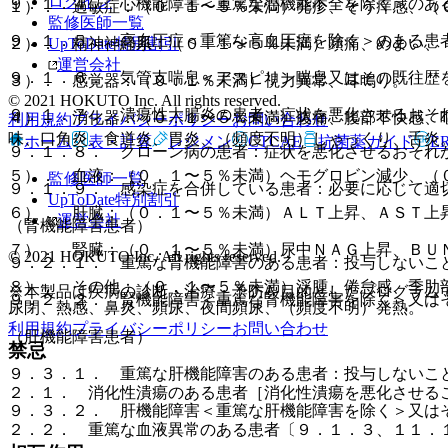
ログイン
９．１．４． 心機能障害＜重篤な心機能不全を除く＞のあ
１）． 過敏症：（０．１〜５％未満）発疹、そう痒感、（
監修医師一覧
９．１．５． 高血圧症＜重篤な高血圧症を除く＞のある患
UpToDate特別割引
２）． 精神神経系：（０．１〜５％未満）頭痛、めまい、
運営会社
９．１．６． 気管支喘息＜アスピリン喘息又はその既往歴
３）． 感覚器：（０．１％未満）視力異常、耳鳴り。
© 2021 HOKUTO Inc. All rights reserved.
９．１．７． 潰瘍性大腸炎の患者：症状を悪化させるおそ
４）． 消化器：（０．１〜５％未満）腹痛、腹部不快感、
利用規約
プライバシーポリシー
お問い合わせ
味、口角炎、食道炎、胃炎、（頻度不明）しゃっくり、舌炎
ホーム
表・計算
レジメン
CTCAE
抗菌薬ガイド
E
９．１．８． クローン病の患者：症状を悪化させるおそれ
５）． 血液：（０．１〜５％未満）ヘモグロビン減少、（
監修医師一覧
９．１．９． 感染症を合併している患者：必要に応じて適
UpToDate特別割引
６）． 肝臓：（０．１〜５％未満）ＡＬＴ上昇、ＡＳＴ上
運営会社
（腎機能障害患者）
７）． 腎臓：（０．１〜５％未満）尿中ＮＡＧ上昇、ＢＵ
© 2021 HOKUTO Inc. All rights reserved.
９．２．１． 重篤な腎機能障害のある患者：投与しないこ
８）． その他：（０．１〜５％未満）浮腫、倦怠感、季肋
※本製品は疾病の診断・治療・予防を目的としたプログラム
９．２．２． 腎機能障害＜重篤な腎機能障害を除く＞又は
尿閉、熱感、鼻炎、頻尿、夜間頻尿、（頻度不明）発熱。
利用規約
プライバシーポリシー
お問い合わせ
（肝機能障害患者）
禁忌
９．３．１． 重篤な肝機能障害のある患者：投与しないこ
２．１． 消化性潰瘍のある患者［消化性潰瘍を悪化させる
９．３．２． 肝機能障害＜重篤な肝機能障害を除く＞又は
２．２． 重篤な血液異常のある患者〔９．１．３、１１．