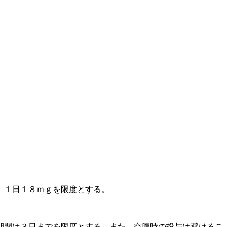
、１日１８ｍｇを限度とする。
期間は３日までを限度とする。また、空腹時の投与は避けるこ