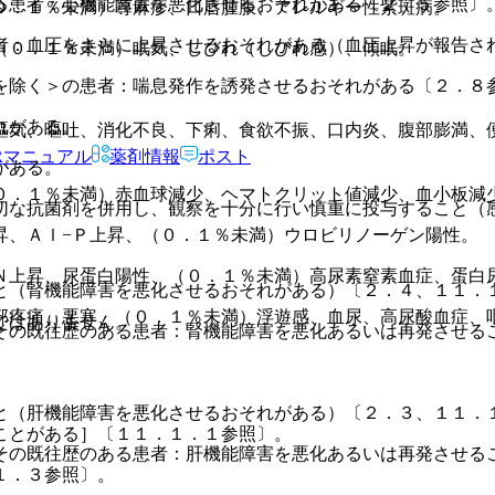
る患者：心機能障害を悪化させるおそれがある〔２．５参照〕
０．１％未満）蕁麻疹、口唇腫脹、アレルギー性紫斑病。
者：血圧をさらに上昇させるおそれがある（血圧上昇が報告さ
（０．１％未満）眠気、しびれ（しびれ感）、傾眠。
を除く＞の患者：喘息発作を誘発させるおそれがある〔２．８
れがある。
嘔気、嘔吐、消化不良、下痢、食欲不振、口内炎、腹部膨満、
。
Rマニュアル
薬剤情報
ポスト
がある。
０．１％未満）赤血球減少、ヘマトクリット値減少、血小板減
切な抗菌剤を併用し、観察を十分に行い慎重に投与すること（
昇、Ａｌ−Ｐ上昇、（０．１％未満）ウロビリノーゲン陽性。
Ｎ上昇、尿蛋白陽性、（０．１％未満）高尿素窒素血症、蛋白
と（腎機能障害を悪化させるおそれがある）〔２．４、１１．
部疼痛、悪寒、（０．１％未満）浮遊感、血尿、高尿酸血症、
ではありません。
その既往歴のある患者：腎機能障害を悪化あるいは再発させる
と（肝機能障害を悪化させるおそれがある）〔２．３、１１．
ことがある］〔１１．１．１参照〕。
その既往歴のある患者：肝機能障害を悪化あるいは再発させる
１．３参照〕。