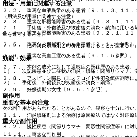
用法・用量に関連する注意
２．２． 重篤な血液異常のある患者〔９．１．３、１１．
（用法及び用量に関連する注意）
２．３． 重篤な肝機能障害のある患者〔９．３．１、１１
７．１． 手術後・外傷後及び抜歯後の消炎・鎮痛に用いる
２．４． 重篤な腎機能障害のある患者〔９．２．１、１１
量を遵守すること。
２．５． 重篤な心機能不全のある患者〔９．１．４参照〕
７．２． 他の消炎鎮痛剤との併用は避けることが望ましい
２．６． 重篤な高血圧症のある患者〔９．１．５参照〕。
効能・効果
２．７． 本剤の成分に対して過敏症の既往歴のある患者。
１）． 次記疾患並びに症状の消炎・鎮痛：関節リウマチ、
２．８． アスピリン喘息（非ステロイド性消炎鎮痛剤等に
２）． 手術後、外傷後及び抜歯後の消炎・鎮痛。
２．９． 妊娠後期の女性〔９．５．１参照〕。
副作用
重要な基本的注意
次の副作用があらわれることがあるので、観察を十分に行い
８．１． 消炎鎮痛剤による治療は原因療法ではなく対症療
重大な副作用
８．２． 慢性疾患（関節リウマチ、変形性関節症等）に対
１１．１． 重大な副作用