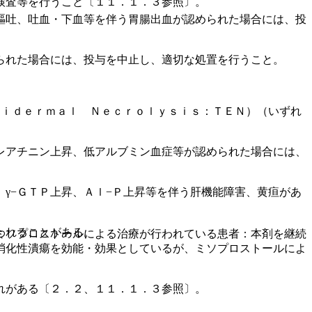
検査等を行うこと〔１１．１．３参照〕。
嘔吐、吐血・下血等を伴う胃腸出血が認められた場合には、投
られた場合には、投与を中止し、適切な処置を行うこと。
ｐｉｄｅｒｍａｌ Ｎｅｃｒｏｌｙｓｉｓ：ＴＥＮ）（いずれ
レアチニン上昇、低アルブミン血症等が認められた場合には、
γ−ＧＴＰ上昇、Ａｌ−Ｐ上昇等を伴う肝機能障害、黄疸があ
われることがある。
ミソプロストールによる治療が行われている患者：本剤を継続
消化性潰瘍を効能・効果としているが、ミソプロストールによ
れがある〔２．２、１１．１．３参照〕。