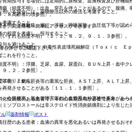
を長期投与する場合には定期的に尿検査、血液検査及び肝機能
潰瘍（頻度不明）：出血、穿孔を伴うことがあるので、腹痛、
を用いる場合には、薬物療法以外の療法も考慮すること。
９．８高齢者の項参照〕。
を考慮すること。
度不明）：蕁麻疹、潮紅、浮腫、呼吸困難、血圧低下等が認め
でき、関連情報へ簡単にアクセスができます。
痛の程度を考慮し、投与すること。
（いずれも頻度不明）〔２．２、８．２、９．１．３参照〕。
投与を避けること。
ｈｎｓｏｎ症候群）、中毒性表皮壊死融解症（Ｔｏｘｉｃ Ｅ
報も併せてご確認下さい。
ばこれを行うこと。
頻度不明）：浮腫、乏尿、血尿、尿蛋白、ＢＵＮ上昇・血中ク
、９．２．２参照〕。
ではありません。
度不明）：劇症肝炎等の重篤な肝炎、ＡＳＴ上昇、ＡＬＴ上昇、
〕。
を再発させることがある〔１１．１．１参照〕。
）：心筋梗塞、脳血管障害等の心血管系血栓塞栓性事象があら
消化性潰瘍のある患者で、本剤の長期投与が必要であり、かつ
（ミソプロストールは非ステロイド性消炎鎮痛剤により生じた
アル
薬剤情報
ポスト
既往歴のある患者：血液の異常を悪化あるいは再発させるおそ