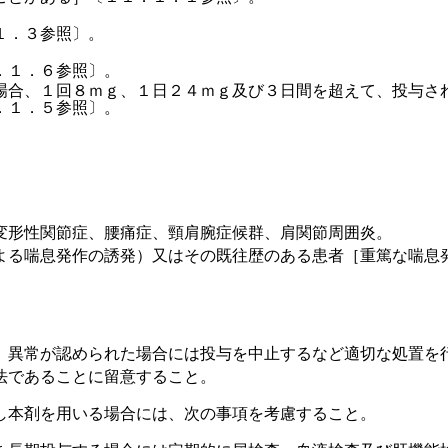
１．３参照〕。
．１．６参照〕。
場合、１回８ｍｇ、１日２４ｍｇ及び３日間を超えて、投与さ
．１．５参照〕。
。
。
変形性関節症、腰痛症、頸肩腕症候群、肩関節周囲炎。
よる喘息発作の誘発）又はその既往歴のある患者［重篤な喘息
、異常が認められた場合には投与を中止するなど適切な処置を
法であることに留意すること。
し本剤を用いる場合には、次の事項を考慮すること。