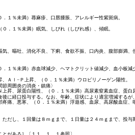
０．１％未満）蕁麻疹、口唇腫脹、アレルギー性紫斑病。
（０．１％未満）眠気、しびれ（しびれ感）、傾眠。
嘔気、嘔吐、消化不良、下痢、食欲不振、口内炎、腹部膨満、
。
０．１％未満）赤血球減少、ヘマトクリット値減少、血小板減
昇、Ａｌ−Ｐ上昇、（０．１％未満）ウロビリノーゲン陽性。
関節周囲炎の消炎・鎮痛〉
Ｎ上昇、尿蛋白陽性、（０．１％未満）高尿素窒素血症、蛋白
食後に経口投与する。なお、年齢、症状により適宜増減するが
部疼痛、悪寒、（０．１％未満）浮遊感、血尿、高尿酸血症、
。ただし、１回量は８ｍｇまで、１日量は２４ｍｇまで、投与
ことがある］〔１１．１．１参照〕。