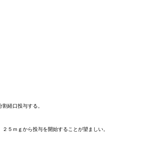
分割経口投与する。
、２５ｍｇから投与を開始することが望ましい。