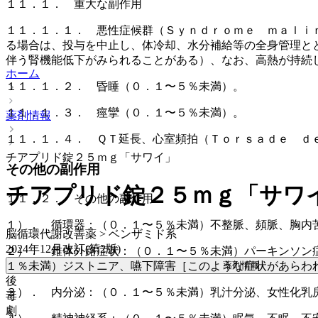
１１．１． 重大な副作用
１１．１．１． 悪性症候群（Ｓｙｎｄｒｏｍｅ ｍａｌｉ
る場合は、投与を中止し、体冷却、水分補給等の全身管理と
伴う腎機能低下がみられることがある）、なお、高熱が持続
ホーム
１１．１．２． 昏睡（０．１〜５％未満）。
１１．１．３． 痙攣（０．１〜５％未満）。
薬剤情報
１１．１．４． ＱＴ延長、心室頻拍（Ｔｏｒｓａｄｅ ｄ
チアプリド錠２５ｍｇ「サワイ」
その他の副作用
チアプリド錠２５ｍｇ「サワ
１１．２． その他の副作用
１）． 循環器：（０．１〜５％未満）不整脈、頻脈、胸内
脳循環代謝改善薬 > ベンザミド系
2024年12月改訂(第2版)
２）． 錐体外路症状：（０．１〜５％未満）パーキンソン
薬剤情報
１％未満）ジストニア、嚥下障害［このような症状があらわ
後
３）． 内分泌：（０．１〜５％未満）乳汁分泌、女性化乳
毒
劇