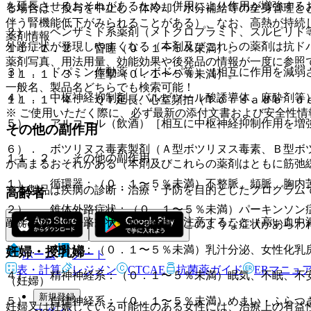
を延長させるおそれがあるため、併用により作用が増強する
る場合は、投与を中止し、体冷却、水分補給等の全身管理と
伴う腎機能低下がみられることがある）、なお、高熱が持続
２）． ベンザミド系薬剤（メトクロプラミド、スルピリド
薬剤情報
外路症状が発現しやすくなる（本剤及びこれらの薬剤は抗ド
１１．１．２． 昏睡（０．１〜５％未満）。
薬剤写真、用法用量、効能効果や後発品の情報が一度に参照
３）． ドパミン作動薬（レボドパ等）［相互に作用を減弱
１１．１．３． 痙攣（０．１〜５％未満）。
一般名、製品名どちらでも検索可能！
４）． 中枢神経抑制剤（バルビツール酸誘導体、麻酔剤等
１１．１．４． ＱＴ延長、心室頻拍（Ｔｏｒｓａｄｅ ｄ
※ ご使用いただく際に、必ず最新の添付文書および安全性情
５）． アルコール（飲酒）［相互に中枢神経抑制作用を増
その他の副作用
６）． ボツリヌス毒素製剤（Ａ型ボツリヌス毒素、Ｂ型ボ
１１．２． その他の副作用
が高まるおそれがある（本剤及びこれらの薬剤はともに筋弛
１）． 循環器：（０．１〜５％未満）不整脈、頻脈、胸内
※本製品は疾病の診断・治療・予防を目的としたプログラム
高齢者
２）． 錐体外路症状：（０．１〜５％未満）パーキンソン
副作用（錐体外路症状等）の発現に注意すること（高い血中
１％未満）ジストニア、嚥下障害［このような症状があらわ
３）． 内分泌：（０．１〜５％未満）乳汁分泌、女性化乳
妊婦・授乳婦
ホーム
ノート
表・計算
レジメン
CTCAE
抗菌薬ガイド
ERマニュ
４）． 精神神経系：（０．１〜５％未満）眠気、不眠、不
（妊婦）
新規登録
５）． 自律神経系：（０．１〜５％未満）めまい・ふらつ
妊婦又は妊娠している可能性のある女性には、治療上の有益