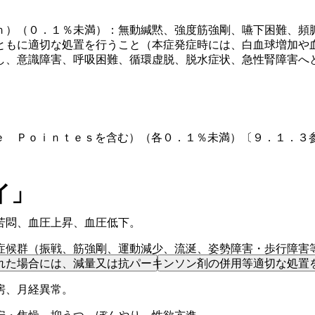
ｎ）（０．１％未満）：無動緘黙、強度筋強剛、嚥下困難、頻
ともに適切な処置を行うこと（本症発症時には、白血球増加や
し、意識障害、呼吸困難、循環虚脱、脱水症状、急性腎障害へ
ｅ Ｐｏｉｎｔｅｓを含む）（各０．１％未満）〔９．１．３
イ」
苦悶、血圧上昇、血圧低下。
症候群（振戦、筋強剛、運動減少、流涎、姿勢障害・歩行障害
れた場合には、減量又は抗パーキンソン剤の併用等適切な処置
房、月経異常。