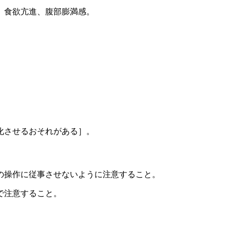
）食欲亢進、腹部膨満感。
化させるおそれがある］。
の操作に従事させないように注意すること。
で注意すること。