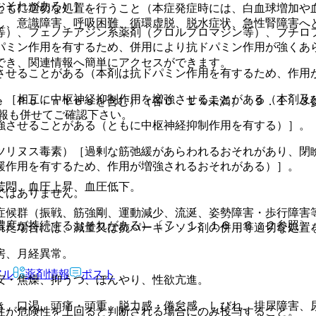
おそれがある）］。
ともに適切な処置を行うこと（本症発症時には、白血球増加や
し、意識障害、呼吸困難、循環虚脱、脱水症状、急性腎障害へ
等）、フェノチアジン系薬剤（クロルプロマジン等）、ブチロ
パミン作用を有するため、併用により抗ドパミン作用が強くあ
でき、関連情報へ簡単にアクセスができます。
させることがある（本剤は抗ドパミン作用を有するため、作用
）［相互に中枢神経抑制作用を増強させることがある（本剤及
ｅ Ｐｏｉｎｔｅｓを含む）（各０．１％未満）〔９．１．３
報も併せてご確認下さい。
強させることがある（ともに中枢神経抑制作用を有する）］。
ツリヌス毒素）［過剰な筋弛緩があらわれるおそれがあり、閉
緩作用を有するため、作用が増強されるおそれがある）］。
苦悶、血圧上昇、血圧低下。
ではありません。
症候群（振戦、筋強剛、運動減少、流涎、姿勢障害・歩行障害
濃度が持続するおそれがある）〔７．１、１６．６．２参照〕
れた場合には、減量又は抗パーキンソン剤の併用等適切な処置
房、月経異常。
アル
薬剤情報
ポスト
安・焦燥、抑うつ、ぼんやり、性欲亢進。
き、口渇、頭痛・頭重、脱力感・倦怠感、しびれ、排尿障害、
性が危険性を上回ると判断される場合にのみ投与すること。