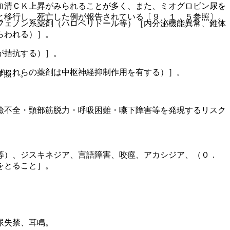
血清ＣＫ上昇がみられることが多く、また、ミオグロビン尿を
と移行し、死亡した例が報告されている〔９．１．５参照〕。
フェノン系薬剤（ハロペリドール等）［内分泌機能異常、錐体
らわれる）］。
が拮抗する）］。
びこれらの薬剤は中枢神経抑制作用を有する）］。
参照〕。
瞼不全・頸部筋脱力・呼吸困難・嚥下障害等を発現するリスク
等）、ジスキネジア、言語障害、咬痙、アカシジア、（０．
。
をとること］。
尿失禁、耳鳴。