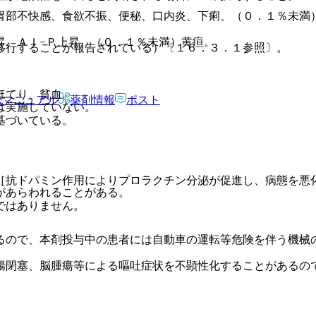
胃部不快感、食欲不振、便秘、口内炎、下痢、（０．１％未満
昇、Ａｌ−Ｐ上昇、（０．１％未満）黄疸。
移行することが報告されている）〔１６．３．１参照〕。
ほてり、貧血。
Rマニュアル
薬剤情報
ポスト
は実施していない。
基づいている。
［抗ドパミン作用によりプロラクチン分泌が促進し、病態を悪
があらわれることがある。
ではありません。
るので、本剤投与中の患者には自動車の運転等危険を伴う機械
腸閉塞、脳腫瘍等による嘔吐症状を不顕性化することがあるの