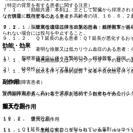
（特定の背景を有する患者に関する注意）
７．１． 〈効能共通〉本剤は、主として腎臓から排泄され
など慎重に投与すること〔９．８高齢者の項、１６．６．２
（合併症・既往歴等のある患者）
７．２． 〈脳梗塞後遺症に伴う攻撃的行為・精神興奮・徘
９．１．１． 重篤な循環器障害のある患者：血圧低下があ
られない場合には投与を中止すること。
９．１．２． ＱＴ延長のある患者：ＱＴ延長が悪化するお
効能・効果
９．１．３． 著明な徐脈又は低カリウム血症のある患者：
１）． 脳梗塞後遺症に伴う攻撃的行為、精神興奮、徘徊、
９．１．４． 褐色細胞腫又はパラガングリオーマの疑いの
２）． 特発性ジスキネジア及びパーキンソニズムに伴うジ
９．１．５． 脱水を伴う身体的疲弊・栄養不良状態を伴う
副作用
（腎機能障害患者）
腎機能障害患者：高い血中濃度が持続するおそれがある〔１
次の副作用があらわれることがあるので、観察を十分に行い
相互作用
重大な副作用
１０．２． 併用注意：
１１．１． 重大な副作用
１）． ＱＴ延長を起こすことが知られている薬剤（ハロペ
１１．１．１． 悪性症候群（Ｓｙｎｄｒｏｍｅ ｍａｌｉ