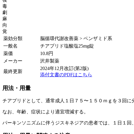
毒
劇
麻
向
覚
薬効分類
脳循環代謝改善薬 > ベンザミド系
一般名
チアプリド塩酸塩25mg錠
薬価
10.8
円
メーカー
沢井製薬
2024年12月改訂(第2版)
最終更新
添付文書のPDFはこちら
用法・用量
チアプリドとして、通常成人１日７５〜１５０ｍｇを３回に
なお、年齢、症状により適宜増減する。
パーキンソニズムに伴うジスキネジアの患者では、１日１回