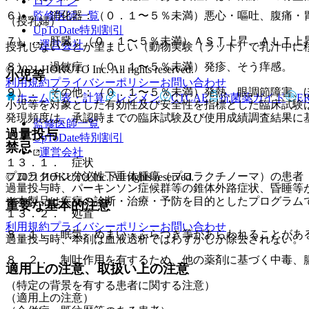
ログイン
監修医師一覧
６）． 消化器：（０．１〜５％未満）悪心・嘔吐、腹痛・
（授乳婦）
UpToDate特別割引
７）． 肝臓：（０．１〜５％未満）ＡＳＴ上昇、ＡＬＴ上
運営会社
授乳しないことが望ましい（動物実験（ラット）で乳汁中に
８）． 過敏症：（０．１〜５％未満）発疹、そう痒感。
© 2021 HOKUTO Inc. All rights reserved.
小児等
利用規約
プライバシーポリシー
お問い合わせ
９）． その他：（０．１〜５％未満）発熱、眼調節障害、
ホーム
表・計算
レジメン
CTCAE
抗菌薬ガイド
E
小児等を対象とした有効性及び安全性を指標とした臨床試験
発現頻度は、承認時までの臨床試験及び使用成績調査結果に
監修医師一覧
過量投与
UpToDate特別割引
禁忌
運営会社
１３．１． 症状
プロラクチン分泌性下垂体腫瘍（プロラクチノーマ）の患者
© 2021 HOKUTO Inc. All rights reserved.
過量投与時、パーキンソン症候群等の錐体外路症状、昏睡等
※本製品は疾病の診断・治療・予防を目的としたプログラム
重要な基本的注意
１３．２． 処置
利用規約
プライバシーポリシー
お問い合わせ
８．１． 眠気、めまい・ふらつき等があらわれることがあ
過量投与時、本剤は血液透析ではわずかしか除去されない。
８．２． 制吐作用を有するため、他の薬剤に基づく中毒、
適用上の注意、取扱い上の注意
（特定の背景を有する患者に関する注意）
（適用上の注意）