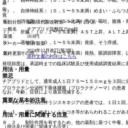
４）． 精神神経系：（０．１〜５％未満）眠気、不眠、不
麻
向
５）． 自律神経系：（０．１〜５％未満）めまい・ふらつ
覚
６）． 消化器：（０．１〜５％未満）悪心・嘔吐、腹痛・
薬効分類
脳循環代謝改善薬 > ベンザミド系
一般名
チアプリド塩酸塩25mg錠
７）． 肝臓：（０．１〜５％未満）ＡＳＴ上昇、ＡＬＴ上
薬価
10.8
円
８）． 過敏症：（０．１〜５％未満）発疹、そう痒感。
メーカー
沢井製薬
2024年12月改訂(第2版)
９）． その他：（０．１〜５％未満）発熱、眼調節障害、
最終更新
添付文書のPDFはこちら
発現頻度は、承認時までの臨床試験及び使用成績調査結果に
用法・用量
禁忌
チアプリドとして、通常成人１日７５〜１５０ｍｇを３回に
プロラクチン分泌性下垂体腫瘍（プロラクチノーマ）の患者
なお、年齢、症状により適宜増減する。
重要な基本的注意
パーキンソニズムに伴うジスキネジアの患者では、１日１回
８．１． 眠気、めまい・ふらつき等があらわれることがあ
用法・用量に関連する注意
８．２． 制吐作用を有するため、他の薬剤に基づく中毒、
（用法及び用量に関連する注意）