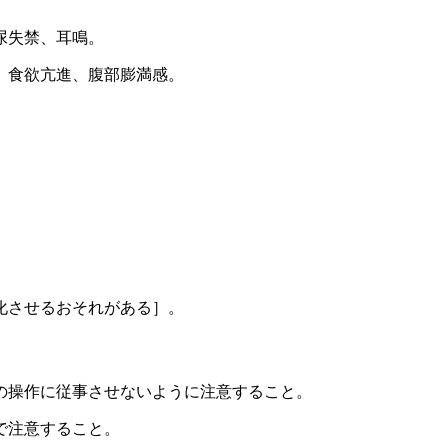
尿失禁、耳鳴。
）食欲亢進、腹部膨満感。
化させるおそれがある］。
の操作に従事させないように注意すること。
で注意すること。