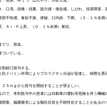
安・焦燥、抑うつ、ぼんやり、性欲亢進。
き、口渇、頭痛・頭重、脱力感・倦怠感、しびれ、排尿障害、
胃部不快感、食欲不振、便秘、口内炎、下痢、（０．１％未満
昇、Ａｌ−Ｐ上昇、（０．１％未満）黄疸。
ほてり、貧血。
基づいている。
分割経口投与する。
［抗ドパミン作用によりプロラクチン分泌が促進し、病態を悪
、２５ｍｇから投与を開始することが望ましい。
るので、本剤投与中の患者には自動車の運転等危険を伴う機械
腸閉塞、脳腫瘍等による嘔吐症状を不顕性化することがあるの