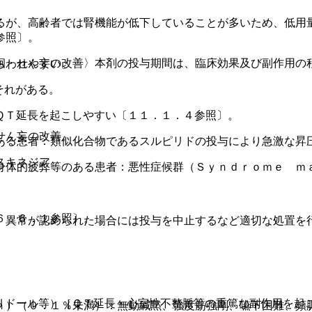
るが、高齢者では腎機能が低下していることが多いため、低用
参照〕。
徊・せん妄の改善〉本剤の投与期間は、臨床効果及び副作用の
らわれやすい。
それがある。
ＱＴ延長を起こしやすい〔１１．１．４参照〕。
せん妄の改善。
ある患者：類似化合物であるスルピリドの投与により急激な昇
スキネジア。
身体的疲弊等のある患者：悪性症候群（Ｓｙｎｄｒｏｍｅ ｍ
６．６．１参照〕。
、異常が認められた場合には投与を中止するなど適切な処置を
リドール等）［ＱＴ延長・心室性不整脈等の重篤な副作用を起
ｎ）（０．１％未満）：無動緘黙、強度筋強剛、嚥下困難、頻