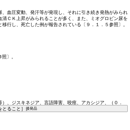
脈、血圧変動、発汗等が発現し、それに引き続き発熱がみられ
血清ＣＫ上昇がみられることが多く、また、ミオグロビン尿を
と移行し、死亡した例が報告されている〔９．１．５参照〕。
参照〕。
等）、ジスキネジア、言語障害、咬痙、アカシジア、（０．
後発品
をとること］。