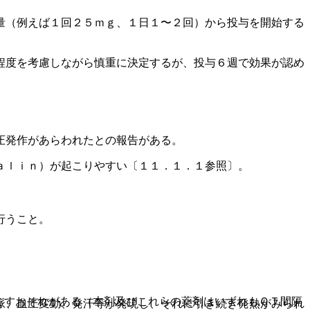
量（例えば１回２５ｍｇ、１日１〜２回）から投与を開始する
程度を考慮しながら慎重に決定するが、投与６週で効果が認め
圧発作があらわれたとの報告がある。
ａｌｉｎ）が起こりやすい〔１１．１．１参照〕。
行うこと。
こすおそれがある（本剤及びこれらの薬剤はいずれもＱＴ間隔
脈、血圧変動、発汗等が発現し、それに引き続き発熱がみられ