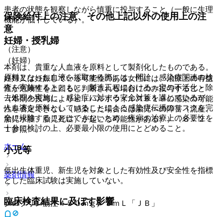
患者の状態を観察しながら慎重に投与すること（一般に生理
保険給付上の注意、その他上記以外の使用上の注
機能が低下している）。
意
妊婦・授乳婦
（注意）
（妊婦）
本剤は、貴重な人血液を原料として製剤化したものである。
原料となった血液を採取する際には、問診、感染症関連の検
妊婦又は妊娠している可能性のある女性には、治療上の有益
査を実施するとともに、製造工程における一定の不活化・除
性が危険性を上回ると判断される場合にのみ投与すること
去処理を実施し、感染症に対する安全対策を講じているが、
（本剤の投与によりヒトパルボウイルスＢ１９の感染の可能
人血液を原料としていることによる感染症伝播のリスクを完
性を否定できない（感染した場合には胎児への障害（流産、
全に排除することはできないため、疾病の治療上の必要性を
胎児水腫、胎児死亡）が起こる可能性がある））〔８．２．
十分に検討の上、必要最小限の使用にとどめること。
１参照〕。
ホーム
小児等
低出生体重児、新生児を対象とした有効性及び安全性を指標
薬剤情報
とした臨床試験は実施していない。
臨床検査結果に及ぼす影響
グロブリン筋注４５０ｍｇ／３ｍＬ「ＪＢ」