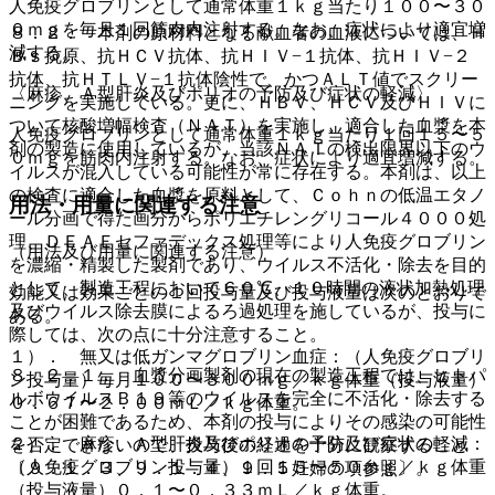
人免疫グロブリンとして通常体重１ｋｇ当たり１００〜３０
０ｍｇを毎月１回筋肉内注射する。なお、症状により適宜増
８．２． 本剤の原材料となる献血者の血液については、Ｈ
減する。
Ｂｓ抗原、抗ＨＣＶ抗体、抗ＨＩＶ−１抗体、抗ＨＩＶ−２
抗体、抗ＨＴＬＶ−１抗体陰性で、かつＡＬＴ値でスクリー
〈麻疹、Ａ型肝炎及びポリオの予防及び症状の軽減〉
ニングを実施している。更に、ＨＢＶ、ＨＣＶ及びＨＩＶに
ついて核酸増幅検査（ＮＡＴ）を実施し、適合した血漿を本
人免疫グロブリンとして通常体重１ｋｇ当たり１回１５〜５
剤の製造に使用しているが、当該ＮＡＴの検出限界以下のウ
０ｍｇを筋肉内注射する。なお、症状により適宜増減する。
イルスが混入している可能性が常に存在する。本剤は、以上
の検査に適合した血漿を原料として、Ｃｏｈｎの低温エタノ
用法・用量に関連する注意
ール分画で得た画分からポリエチレングリコール４０００処
理、ＤＥＡＥセファデックス処理等により人免疫グロブリン
（用法及び用量に関連する注意）
を濃縮・精製した製剤であり、ウイルス不活化・除去を目的
として、製造工程において６０℃、１０時間の液状加熱処理
効能又は効果ごとの１回投与量及び投与液量は次のとおりで
及びウイルス除去膜によるろ過処理を施しているが、投与に
ある。
際しては、次の点に十分注意すること。
１）． 無又は低ガンマグロブリン血症：（人免疫グロブリ
８．２．１． 血漿分画製剤の現在の製造工程では、ヒトパ
ン投与量）毎月１００〜３００ｍｇ／ｋｇ体重（投与液量）
ルボウイルスＢ１９等のウイルスを完全に不活化・除去する
０．６７〜２．００ｍＬ／ｋｇ体重。
ことが困難であるため、本剤の投与によりその感染の可能性
２）． 麻疹、Ａ型肝炎及びポリオの予防及び症状の軽減：
を否定できないので、投与後の経過を十分に観察すること
（人免疫グロブリン投与量）１回１５〜５０ｍｇ／ｋｇ体重
〔９．１．３、９．１．４、９．５妊婦の項参照〕。
（投与液量）０．１〜０．３３ｍＬ／ｋｇ体重。