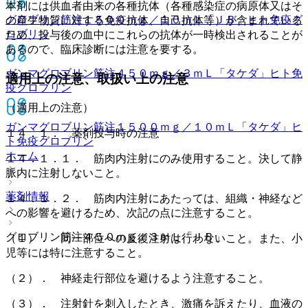
本剤には供血者由来の各種抗体（各種感染症の病原体又はそ
グロブリン筋注１５００ｍｇ／１０ｍＬ「ＪＢ」
ヒト免疫グ
の産生物質に対する免疫抗体、自己抗体等）が含まれている
ロブリン
ため、投与後の血中にこれらの抗体が一時検出されることが
あるので、臨床診断には注意を要する。
ガンマグロブリン筋注４５０ｍｇ／３ｍＬ「タケダ」
ヒト免
適用上の注意、取扱い上の注意
疫グロブリン
（適用上の注意）
ガンマグロブリン筋注１５００ｍｇ／１０ｍＬ「タケダ」
ヒ
１４．１． 薬剤投与時の注意
ト免疫グロブリン
ホーム
１４．１．１． 筋肉内注射にのみ使用すること。決して静
脈内に注射しないこと。
薬剤情報
１４．１．２． 筋肉内注射にあたっては、組織・神経など
への影響を避けるため、次記の点に注意すること。
グロブリン筋注４５０ｍｇ／３ｍＬ「ＪＢ」
（１）． 同一部位への反復注射は行わないこと。また、小
児等には特に注意すること。
（２）． 神経走行部位を避けるよう注意すること。
（３）． 注射針を刺入したとき、激痛を訴えたり、血液の