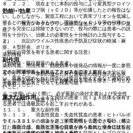
８．２．２． 現在までに本剤の投与により変異型クロイツ
フェルト・ヤコブ病（ｖＣＪＤ）等が伝播したとの報告はな
効能・効果
い。しかしながら、製造工程において異常プリオンを低減し
得るとの報告があるものの、理論的なｖＣＪＤ等の伝播のリ
１）． 無ガンマグロブリン血症又は低ガンマグロブリン血
スクを完全には排除できないので、投与の際には患者への説
症。
明を十分行い、治療上の必要性を十分検討の上投与するこ
２）． 次記のウイルス性疾患の予防及び症状の軽減：麻
と。
疹、Ａ型肝炎、ポリオ。
（特定の背景を有する患者に関する注意）
薬剤情報
副作用
（合併症・既往歴等のある患者）
薬剤写真、用法用量、効能効果や後発品の情報が一度に参照
でき、関連情報へ簡単にアクセスができます。
次の副作用があらわれることがあるので、観察を十分に行
９．１．１． 本剤の成分に対し過敏症の既往歴のある患
い、異常が認められた場合には投与を中止するなど適切な処
者：治療上やむを得ないと判断される場合を除き、投与しな
一般名、製品名どちらでも検索可能！
置を行うこと。
いこと。
※ ご使用いただく際に、必ず最新の添付文書および安全性
重大な副作用
９．１．２． ＩｇＡ欠損症の患者：抗ＩｇＡ抗体を保有す
情報も併せてご確認下さい。
る患者では過敏反応を起こすおそれがある。
１１．１． 重大な副作用
９．１．３． 溶血性貧血・失血性貧血の患者：ヒトパルボ
１１．１．１． ショック（頻度不明）：悪心、嘔吐、発
ウイルスＢ１９の感染を起こす可能性を否定できない（感染
汗、四肢冷感、血圧低下等の症状があらわれた場合には投与
した場合には、発熱と急激な貧血を伴う重篤な全身症状を起
※本製品は疾病の診断・治療・予防を目的としたプログラム