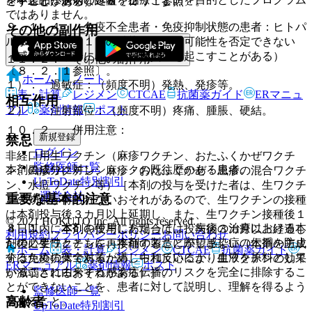
を中止し、適切な処置を行うこと。
こすことがある）〔８．２．１参照〕。
ではありません。
９．１．４． 免疫不全患者・免疫抑制状態の患者：ヒトパ
その他の副作用
ルボウイルスＢ１９の感染を起こす可能性を否定できない
（感染した場合には、持続性貧血を起こすことがある）
１１．２． その他の副作用
〔８．２．１参照〕。
ホーム
ノート
１）． 過敏症：（頻度不明）発熱、発疹等。
表・計算
レジメン
CTCAE
抗菌薬ガイド
ERマニュ
相互作用
アル
薬剤情報
ポスト
２）． 注射部位：（頻度不明）疼痛、腫脹、硬結。
１０．２． 併用注意：
新規登録
禁忌
ログイン
非経口用生ワクチン（麻疹ワクチン、おたふくかぜワクチ
監修医師一覧
本剤の成分に対しショックの既往歴のある患者。
ン、風疹ワクチン、麻疹・おたふくかぜ・風疹の混合ワクチ
UpToDate特別割引
ン、水痘ワクチン等）［本剤の投与を受けた者は、生ワクチ
運営会社
重要な基本的注意
ンの効果が得られないおそれがあるので、生ワクチンの接種
は本剤投与後３カ月以上延期し、また、生ワクチン接種後１
© 2021 HOKUTO Inc. All rights reserved.
８．１． 本剤の使用にあたっては、疾病の治療における本
４日以内に本剤を投与した場合は、投与後３カ月以上経過し
利用規約
プライバシーポリシー
お問い合わせ
剤の必要性とともに、本剤の製造に際し感染症の伝播を防止
た後に生ワクチンを再接種することが望ましい（本剤の主成
ホーム
表・計算
レジメン
CTCAE
抗菌薬ガイド
するための安全対策が講じられているが、血液を原料として
分は免疫抗体であるため、中和反応により生ワクチンの効果
ERマニュアル
薬剤情報
ポスト
いることに由来する感染症伝播のリスクを完全に排除するこ
が減弱されるおそれがある）］。
とができないことを、患者に対して説明し、理解を得るよう
監修医師一覧
高齢者
努めること。
UpToDate特別割引