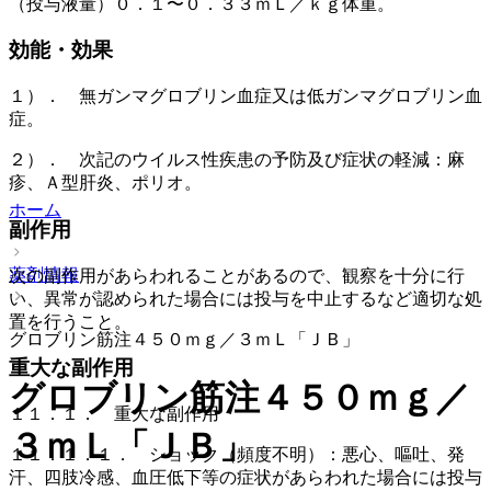
（投与液量）０．１〜０．３３ｍＬ／ｋｇ体重。
効能・効果
１）． 無ガンマグロブリン血症又は低ガンマグロブリン血
症。
２）． 次記のウイルス性疾患の予防及び症状の軽減：麻
疹、Ａ型肝炎、ポリオ。
ホーム
副作用
薬剤情報
次の副作用があらわれることがあるので、観察を十分に行
い、異常が認められた場合には投与を中止するなど適切な処
置を行うこと。
グロブリン筋注４５０ｍｇ／３ｍＬ「ＪＢ」
重大な副作用
グロブリン筋注４５０ｍｇ／
１１．１． 重大な副作用
３ｍＬ「ＪＢ」
１１．１．１． ショック（頻度不明）：悪心、嘔吐、発
汗、四肢冷感、血圧低下等の症状があらわれた場合には投与