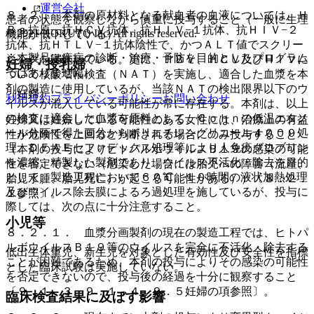
運営会社
８．２． 本剤の原材料となる献血者の血液については、Ｈ
患者の状態を観察しながら慎重に投与すること（一般に生理
Ｂｓ抗原、抗ＨＣＶ抗体、抗ＨＩＶ−１抗体、抗ＨＩＶ−２
© 2021 HOKUTO Inc. All rights reserved.
機能が低下している）。
抗体、抗ＨＴＬＶ−１抗体陰性で、かつＡＬＴ値でスクリー
※本製品は疾病の診断・治療・予防を目的としたプログラム
ニングを実施している。更に、ＨＢＶ、ＨＣＶ及びＨＩＶに
妊婦・授乳婦
ではありません。
ついて核酸増幅検査（ＮＡＴ）を実施し、適合した血漿を本
剤の製造に使用しているが、当該ＮＡＴの検出限界以下のウ
（妊婦）
利用規約
プライバシーポリシー
お問い合わせ
イルスが混入している可能性が常に存在する。本剤は、以上
の検査に適合した血漿を原料として、Ｃｏｈｎの低温エタノ
妊婦又は妊娠している可能性のある女性には、治療上の有益
ール分画で得た画分からポリエチレングリコール４０００処
性が危険性を上回ると判断される場合にのみ投与すること
理、ＤＥＡＥセファデックス処理等により人免疫グロブリン
（本剤の投与によりヒトパルボウイルスＢ１９の感染の可能
を濃縮・精製した製剤であり、ウイルス不活化・除去を目的
性を否定できない（感染した場合には胎児への障害（流産、
として、製造工程において６０℃、１０時間の液状加熱処理
胎児水腫、胎児死亡）が起こる可能性がある））〔８．２．
及びウイルス除去膜によるろ過処理を施しているが、投与に
１参照〕。
際しては、次の点に十分注意すること。
小児等
８．２．１． 血漿分画製剤の現在の製造工程では、ヒトパ
ルボウイルスＢ１９等のウイルスを完全に不活化・除去する
低出生体重児、新生児を対象とした有効性及び安全性を指標
ことが困難であるため、本剤の投与によりその感染の可能性
とした臨床試験は実施していない。
を否定できないので、投与後の経過を十分に観察すること
〔９．１．３、９．１．４、９．５妊婦の項参照〕。
臨床検査結果に及ぼす影響