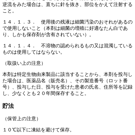
逆流をみた場合は、直ちに針を抜き、部位をかえて注射する
こと。
１４．１．３． 使用後の残液は細菌汚染のおそれがあるの
で使用しないこと（本剤は細菌の増殖に好適なたん白であ
り、しかも保存剤が含有されていない）。
１４．１．４． 不溶物の認められるもの又は混濁している
ものは使用してはならない。
（取扱い上の注意）
本剤は特定生物由来製品に該当することから、本剤を投与し
た場合は、医薬品名（販売名）、その製造番号（ロット番
号）、投与した日、投与を受けた患者の氏名、住所等を記録
し、少なくとも２０年間保存すること。
貯法
（保管上の注意）
１０℃以下に凍結を避けて保存。