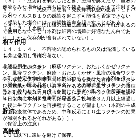
（３）． 注射針を刺入したとき、激痛を訴えたり、血液の
逆流をみた場合は、直ちに針を抜き、部位をかえて注射する
９．１．４． 免疫不全患者・免疫抑制状態の患者：ヒトパ
こと。
ルボウイルスＢ１９の感染を起こす可能性を否定できない
（感染した場合には、持続性貧血を起こすことがある）
１４．１．３． 使用後の残液は細菌汚染のおそれがあるの
〔８．２．１参照〕。
で使用しないこと（本剤は細菌の増殖に好適なたん白であ
り、しかも保存剤が含有されていない）。
相互作用
１４．１．４． 不溶物の認められるもの又は混濁している
１０．２． 併用注意：
ものは使用してはならない。
非経口用生ワクチン（麻疹ワクチン、おたふくかぜワクチ
（取扱い上の注意）
ン、風疹ワクチン、麻疹・おたふくかぜ・風疹の混合ワクチ
本剤は特定生物由来製品に該当することから、本剤を投与し
ン、水痘ワクチン等）［本剤の投与を受けた者は、生ワクチ
た場合は、医薬品名（販売名）、その製造番号（ロット番
ンの効果が得られないおそれがあるので、生ワクチンの接種
号）、投与した日、投与を受けた患者の氏名、住所等を記録
は本剤投与後３カ月以上延期し、また、生ワクチン接種後１
し、少なくとも２０年間保存すること。
４日以内に本剤を投与した場合は、投与後３カ月以上経過し
た後に生ワクチンを再接種することが望ましい（本剤の主成
貯法
分は免疫抗体であるため、中和反応により生ワクチンの効果
が減弱されるおそれがある）］。
（保管上の注意）
高齢者
１０℃以下に凍結を避けて保存。