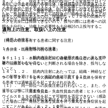
８．２．２． 現在までに本剤の投与により変異型クロイツ
本剤には供血者由来の各種抗体（各種感染症の病原体又はそ
フェルト・ヤコブ病（ｖＣＪＤ）等が伝播したとの報告はな
の産生物質に対する免疫抗体、自己抗体等）が含まれている
い。しかしながら、製造工程において異常プリオンを低減し
ため、投与後の血中にこれらの抗体が一時検出されることが
得るとの報告があるものの、理論的なｖＣＪＤ等の伝播のリ
あるので、臨床診断には注意を要する。
スクを完全には排除できないので、投与の際には患者への説
明を十分行い、治療上の必要性を十分検討の上投与するこ
適用上の注意、取扱い上の注意
と。
（適用上の注意）
（特定の背景を有する患者に関する注意）
１４．１． 薬剤投与時の注意
（合併症・既往歴等のある患者）
１４．１．１． 筋肉内注射にのみ使用すること。決して静
９．１．１． 本剤の成分に対し過敏症の既往歴のある患
脈内に注射しないこと。
者：治療上やむを得ないと判断される場合を除き、投与しな
いこと。
１４．１．２． 筋肉内注射にあたっては、組織・神経など
への影響を避けるため、次記の点に注意すること。
９．１．２． ＩｇＡ欠損症の患者：抗ＩｇＡ抗体を保有す
る患者では過敏反応を起こすおそれがある。
（１）． 同一部位への反復注射は行わないこと。また、小
児等には特に注意すること。
９．１．３． 溶血性貧血・失血性貧血の患者：ヒトパルボ
ウイルスＢ１９の感染を起こす可能性を否定できない（感染
（２）． 神経走行部位を避けるよう注意すること。
した場合には、発熱と急激な貧血を伴う重篤な全身症状を起
こすことがある）〔８．２．１参照〕。