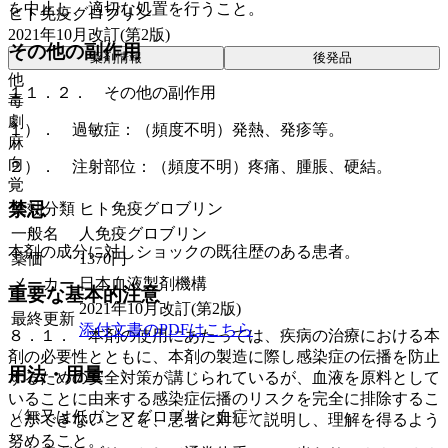
を中止し、適切な処置を行うこと。
ヒト免疫グロブリン
2021年10月改訂(第2版)
その他の副作用
薬剤情報
後発品
他
１１．２． その他の副作用
毒
劇
１）． 過敏症：（頻度不明）発熱、発疹等。
麻
向
２）． 注射部位：（頻度不明）疼痛、腫脹、硬結。
覚
禁忌
薬効分類
ヒト免疫グロブリン
一般名
人免疫グロブリン
本剤の成分に対しショックの既往歴のある患者。
薬価
1370
円
メーカー
日本血液製剤機構
重要な基本的注意
2021年10月改訂(第2版)
最終更新
添付文書のPDFはこちら
８．１． 本剤の使用にあたっては、疾病の治療における本
剤の必要性とともに、本剤の製造に際し感染症の伝播を防止
用法・用量
するための安全対策が講じられているが、血液を原料として
いることに由来する感染症伝播のリスクを完全に排除するこ
〈無又は低ガンマグロブリン血症〉
とができないことを、患者に対して説明し、理解を得るよう
努めること。