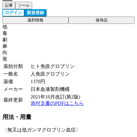
記事
ツール
ログイン
新規登録
薬剤情報
後発品
他
毒
劇
麻
向
覚
薬効分類
ヒト免疫グロブリン
一般名
人免疫グロブリン
薬価
1370
円
メーカー
日本血液製剤機構
2021年10月改訂(第2版)
最終更新
添付文書のPDFはこちら
用法・用量
〈無又は低ガンマグロブリン血症〉