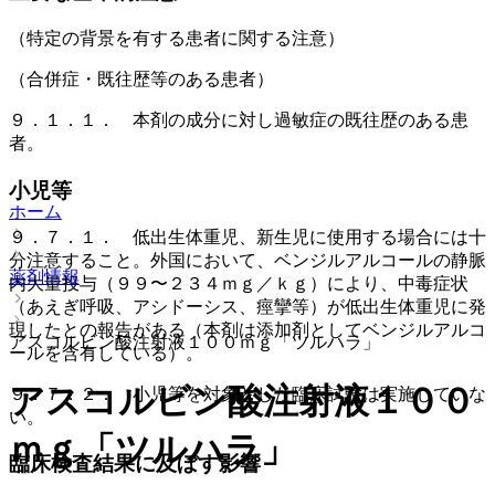
（特定の背景を有する患者に関する注意）
（合併症・既往歴等のある患者）
９．１．１． 本剤の成分に対し過敏症の既往歴のある患
者。
小児等
ホーム
９．７．１． 低出生体重児、新生児に使用する場合には十
分注意すること。外国において、ベンジルアルコールの静脈
薬剤情報
内大量投与（９９〜２３４ｍｇ／ｋｇ）により、中毒症状
（あえぎ呼吸、アシドーシス、痙攣等）が低出生体重児に発
現したとの報告がある（本剤は添加剤としてベンジルアルコ
アスコルビン酸注射液１００ｍｇ「ツルハラ」
ールを含有している）。
アスコルビン酸注射液１００
９．７．２． 小児等を対象とした臨床試験は実施していな
い。
ｍｇ「ツルハラ」
臨床検査結果に及ぼす影響