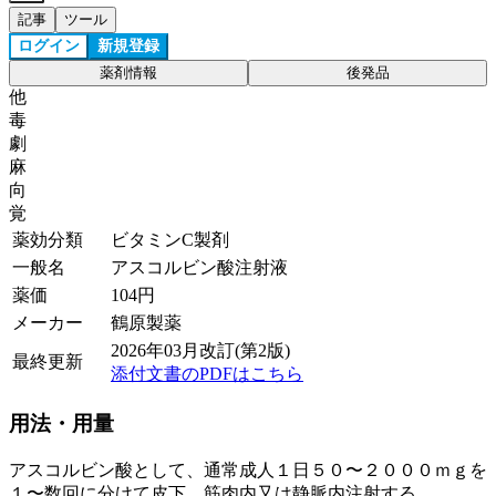
記事
ツール
ログイン
新規登録
薬剤情報
後発品
他
毒
劇
麻
向
覚
薬効分類
ビタミンC製剤
一般名
アスコルビン酸注射液
薬価
104
円
メーカー
鶴原製薬
2026年03月改訂(第2版)
最終更新
添付文書のPDFはこちら
用法・用量
アスコルビン酸として、通常成人１日５０〜２０００ｍｇを
１〜数回に分けて皮下、筋肉内又は静脈内注射する。