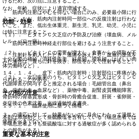
けるため、次の点に注意すること。
なお、年齢、症状により適宜増減する。
・ 筋肉内注射はやむを得ない場合にのみ、必要最小限に行
うこと。なお、筋肉内注射時同一部位への反復注射は行わな
効能・効果
いこと。また、低出生体重児、新生児、乳児、幼児、小児に
は特に注意すること。
（１）． ビタミンＣ欠乏症の予防及び治療（壊血病、メル
レル・バロー病）。
・ 筋肉内注射時神経走行部位を避けるよう注意すること。
（２）． ビタミンＣの需要が増大し、食事からの摂取が不
・ 注射針を刺入したとき、激痛を訴えたり、血液の逆流を
十分な際の補給（消耗性疾患、妊産婦、授乳婦、はげしい肉
みた場合は、直ちに針を抜き、部位をかえて注射すること。
体労働時など）。
１４．１．４． 皮下・筋肉内注射時：注射部位に疼痛があ
（３）． 次記疾患のうち、ビタミンＣ欠乏又はビタミンＣ
らわれることがある。
代謝障害が関与すると推定される場合：毛細管出血（鼻出
血、歯肉出血、血尿など）、薬物中毒、副腎皮質機能障害、
その他の注意
骨折時の骨基質形成・骨折時の骨癒合促進、肝斑・雀卵斑・
炎症後の色素沈着、光線過敏性皮膚炎。
１５．１． 臨床使用に基づく情報
３．の適応に対して、効果がないのに月余にわたって漫然と
本剤は添加剤として亜硫酸塩を含有している（喘息患者では
使用すべきでない。
非喘息患者よりも亜硫酸塩に対する過敏症が多く認められる
との報告がある）。
重要な基本的注意