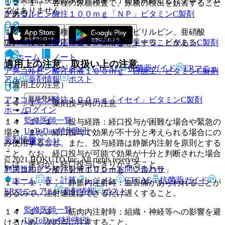
１２．１． 各種の尿糖検査で、尿糖の検出を妨害すること
ではありません。
がある。
アスコルビン酸注１００ｍｇ「ＮＰ」
ビタミンC製剤
１２．２． 各種の尿検査（潜血、ビリルビン、亜硝酸
塩）・便潜血反応検査で、偽陰性を呈することがある。
アスコルビン酸注射液１００ｍｇ「トーワ」
ビタミンC製剤
ホーム
ノート
適用上の注意、取扱い上の注意
表・計算
レジメン
CTCAE
抗菌薬ガイド
ERマニュ
アスコルビン酸注射液１００ｍｇ「日医工」
ビタミンC製剤
アル
薬剤情報
ポスト
（適用上の注意）
新規登録
アスコルビン酸注１００ｍｇ「イセイ」
ビタミンC製剤
１４．１． 薬剤投与時の注意
ログイン
ホーム
監修医師一覧
１４．１．１． 投与経路：経口投与が困難な場合や緊急の
UpToDate特別割引
場合、また、経口投与で効果が不十分と考えられる場合にの
薬剤情報
運営会社
み使用すること。また、投与経路は静脈内注射を原則とする
こと。なお、経口投与が可能で効果が十分と判断された場合
© 2021 HOKUTO Inc. All rights reserved.
には、速やかに経口投与にきりかえること。
利用規約
プライバシーポリシー
お問い合わせ
アスコルビン酸注射液１００ｍｇ「ツルハラ」
ホーム
表・計算
レジメン
CTCAE
抗菌薬ガイド
１４．１．２． 静脈内注射時：血管痛があらわれることが
ERマニュアル
薬剤情報
ポスト
あるので、注射速度はできるだけ遅くすること。
監修医師一覧
１４．１．３． 筋肉内注射時：組織・神経等への影響を避
UpToDate特別割引
けるため、次の点に注意すること。