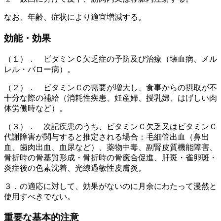
なお、年齢、症状により適宜増減する。
効能・効果
（１）． ビタミンＣ欠乏症の予防及び治療（壊血病、メル
レル・バロー病）。
（２）． ビタミンＣの需要が増大し、食事からの摂取が不
十分な際の補給（消耗性疾患、妊産婦、授乳婦、はげしい肉
体労働時など）。
（３）． 次記疾患のうち、ビタミンＣ欠乏又はビタミンＣ
代謝障害が関与すると推定される場合：毛細管出血（鼻出
血、歯肉出血、血尿など）、薬物中毒、副腎皮質機能障害、
骨折時の骨基質形成・骨折時の骨癒合促進、肝斑・雀卵斑・
炎症後の色素沈着、光線過敏性皮膚炎。
３．の適応に対して、効果がないのに月余にわたって漫然と
使用すべきでない。
重要な基本的注意