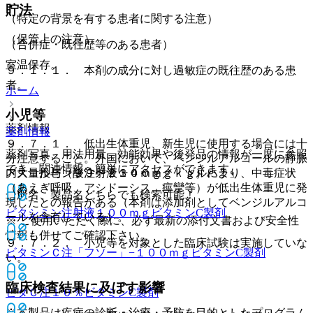
貯法
（特定の背景を有する患者に関する注意）
（保管上の注意）
（合併症・既往歴等のある患者）
室温保存。
９．１．１． 本剤の成分に対し過敏症の既往歴のある患
者。
ホーム
小児等
薬剤情報
薬剤情報
９．７．１． 低出生体重児、新生児に使用する場合には十
薬剤写真、用法用量、効能効果や後発品の情報が一度に参照
分注意すること。外国において、ベンジルアルコールの静脈
でき、関連情報へ簡単にアクセスができます。
アスコルビン酸注射液１００ｍｇ「ツルハラ」
内大量投与（９９〜２３４ｍｇ／ｋｇ）により、中毒症状
（あえぎ呼吸、アシドーシス、痙攣等）が低出生体重児に発
一般名、製品名どちらでも検索可能！
現したとの報告がある（本剤は添加剤としてベンジルアルコ
ビタシミン注射液１００ｍｇ
ビタミンC製剤
ールを含有している）。
※ ご使用いただく際に、必ず最新の添付文書および安全性
情報も併せてご確認下さい。
９．７．２． 小児等を対象とした臨床試験は実施していな
ビタミンＣ注「フソー」−１００ｍｇ
ビタミンC製剤
い。
臨床検査結果に及ぼす影響
ビタＣ注１０％
ビタミンC製剤
※本製品は疾病の診断・治療・予防を目的としたプログラム