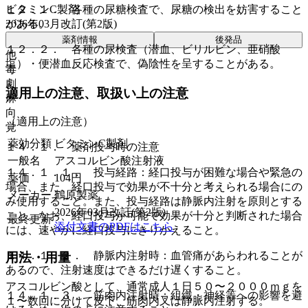
ビタミンC製剤
１２．１． 各種の尿糖検査で、尿糖の検出を妨害すること
2026年03月改訂(第2版)
がある。
薬剤情報
後発品
１２．２． 各種の尿検査（潜血、ビリルビン、亜硝酸
他
塩）・便潜血反応検査で、偽陰性を呈することがある。
毒
劇
適用上の注意、取扱い上の注意
麻
向
（適用上の注意）
覚
薬効分類
ビタミンC製剤
１４．１． 薬剤投与時の注意
一般名
アスコルビン酸注射液
１４．１．１． 投与経路：経口投与が困難な場合や緊急の
薬価
104
円
場合、また、経口投与で効果が不十分と考えられる場合にの
メーカー
鶴原製薬
み使用すること。また、投与経路は静脈内注射を原則とする
2026年03月改訂(第2版)
こと。なお、経口投与が可能で効果が十分と判断された場合
最終更新
添付文書のPDFはこちら
には、速やかに経口投与にきりかえること。
１４．１．２． 静脈内注射時：血管痛があらわれることが
用法・用量
あるので、注射速度はできるだけ遅くすること。
アスコルビン酸として、通常成人１日５０〜２０００ｍｇを
１４．１．３． 筋肉内注射時：組織・神経等への影響を避
１〜数回に分けて皮下、筋肉内又は静脈内注射する。