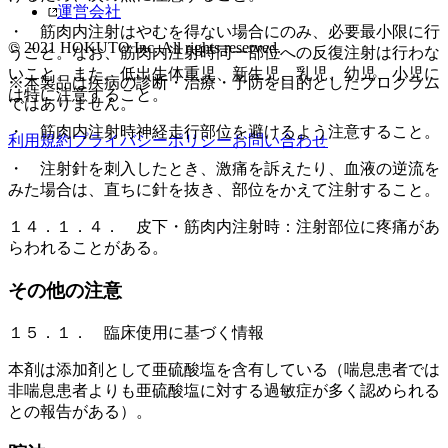
運営会社
・ 筋肉内注射はやむを得ない場合にのみ、必要最小限に行
© 2021 HOKUTO Inc. All rights reserved.
うこと。なお、筋肉内注射時同一部位への反復注射は行わな
いこと。また、低出生体重児、新生児、乳児、幼児、小児に
※本製品は疾病の診断・治療・予防を目的としたプログラム
は特に注意すること。
ではありません。
・ 筋肉内注射時神経走行部位を避けるよう注意すること。
利用規約
プライバシーポリシー
お問い合わせ
・ 注射針を刺入したとき、激痛を訴えたり、血液の逆流を
みた場合は、直ちに針を抜き、部位をかえて注射すること。
１４．１．４． 皮下・筋肉内注射時：注射部位に疼痛があ
らわれることがある。
その他の注意
１５．１． 臨床使用に基づく情報
本剤は添加剤として亜硫酸塩を含有している（喘息患者では
非喘息患者よりも亜硫酸塩に対する過敏症が多く認められる
との報告がある）。