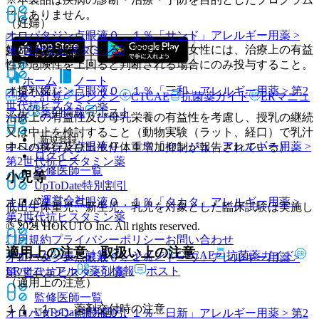
ではありません。
（妊婦）
オロパタジン点眼液０．１％「サンド」
アレルギー用薬 >
妊婦又は妊娠している可能性のある女性には、治療上の有益
第2世代抗ヒスタミン薬
性が危険性を上回ると判断される場合にのみ投与すること。
ホーム
ノート
（授乳婦）
オロパタジン点眼液０．１％「三和」
アレルギー用薬 > 第2
表・計算
レジメン
CTCAE
抗菌薬ガイド
ERマニュ
世代抗ヒスタミン薬
アル
薬剤情報
ポスト
治療上の有益性及び母乳栄養の有益性を考慮し、授乳の継続
又は中止を検討すること（動物実験（ラット、経口）で乳汁
新規登録
オロパタジン点眼液０．１％「センジュ」
アレルギー用薬 >
中への移行及び出生仔体重増加抑制が報告されている）。
ログイン
第2世代抗ヒスタミン薬
監修医師一覧
小児等
UpToDate特別割引
運営会社
オロパタジン点眼液０．１％「タカタ」
アレルギー用薬 >
低出生体重児、新生児、乳児を対象とした臨床試験は実施し
第2世代抗ヒスタミン薬
ていない。
© 2021 HOKUTO Inc. All rights reserved.
利用規約
プライバシーポリシー
お問い合わせ
適用上の注意、取扱い上の注意
ホーム
表・計算
レジメン
CTCAE
抗菌薬ガイド
オロパタジン点眼液０．１％「トーワ」
アレルギー用薬 >
ERマニュアル
薬剤情報
ポスト
第2世代抗ヒスタミン薬
（適用上の注意）
監修医師一覧
１４．１． 薬剤交付時の注意
UpToDate特別割引
オロパタジン点眼液０．１％「日新」
アレルギー用薬 > 第2