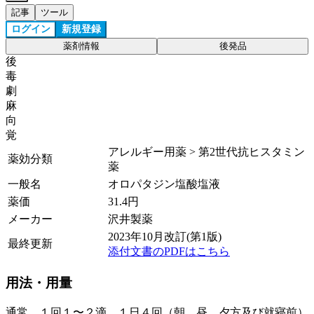
記事
ツール
ログイン
新規登録
薬剤情報
後発品
後
毒
劇
麻
向
覚
アレルギー用薬 > 第2世代抗ヒスタミン
薬効分類
薬
一般名
オロパタジン塩酸塩液
薬価
31.4
円
メーカー
沢井製薬
2023年10月改訂(第1版)
最終更新
添付文書のPDFはこちら
用法・用量
通常、１回１〜２滴、１日４回（朝、昼、夕方及び就寝前）