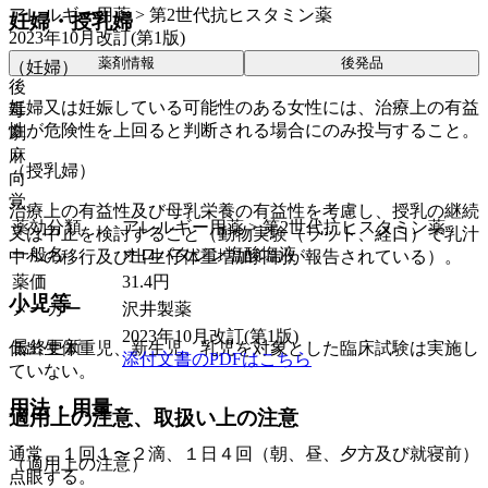
アレルギー用薬 > 第2世代抗ヒスタミン薬
妊婦・授乳婦
2023年10月改訂(第1版)
薬剤情報
後発品
（妊婦）
後
妊婦又は妊娠している可能性のある女性には、治療上の有益
毒
性が危険性を上回ると判断される場合にのみ投与すること。
劇
麻
（授乳婦）
向
覚
治療上の有益性及び母乳栄養の有益性を考慮し、授乳の継続
薬効分類
アレルギー用薬 > 第2世代抗ヒスタミン薬
又は中止を検討すること（動物実験（ラット、経口）で乳汁
一般名
オロパタジン塩酸塩液
中への移行及び出生仔体重増加抑制が報告されている）。
薬価
31.4
円
小児等
メーカー
沢井製薬
2023年10月改訂(第1版)
最終更新
低出生体重児、新生児、乳児を対象とした臨床試験は実施し
添付文書のPDFはこちら
ていない。
用法・用量
適用上の注意、取扱い上の注意
通常、１回１〜２滴、１日４回（朝、昼、夕方及び就寝前）
（適用上の注意）
点眼する。