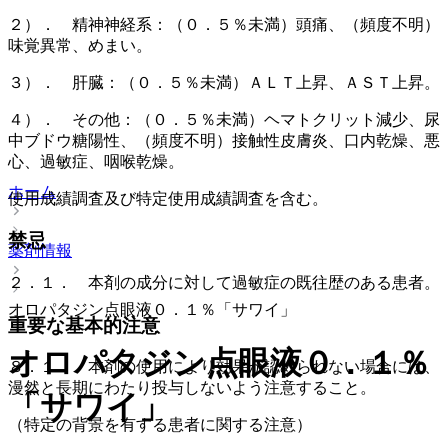
２）． 精神神経系：（０．５％未満）頭痛、（頻度不明）
味覚異常、めまい。
３）． 肝臓：（０．５％未満）ＡＬＴ上昇、ＡＳＴ上昇。
４）． その他：（０．５％未満）ヘマトクリット減少、尿
中ブドウ糖陽性、（頻度不明）接触性皮膚炎、口内乾燥、悪
心、過敏症、咽喉乾燥。
ホーム
使用成績調査及び特定使用成績調査を含む。
禁忌
薬剤情報
２．１． 本剤の成分に対して過敏症の既往歴のある患者。
オロパタジン点眼液０．１％「サワイ」
重要な基本的注意
オロパタジン点眼液０．１％
８．１． 本剤の使用により効果が認められない場合には、
漫然と長期にわたり投与しないよう注意すること。
「サワイ」
（特定の背景を有する患者に関する注意）