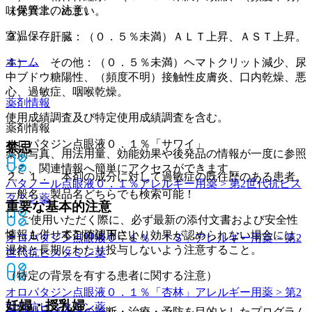
（保管上の注意）
味覚異常、めまい。
室温保存。
３）． 肝臓：（０．５％未満）ＡＬＴ上昇、ＡＳＴ上昇。
ホーム
４）． その他：（０．５％未満）ヘマトクリット減少、尿
中ブドウ糖陽性、（頻度不明）接触性皮膚炎、口内乾燥、悪
心、過敏症、咽喉乾燥。
薬剤情報
使用成績調査及び特定使用成績調査を含む。
薬剤情報
オロパタジン点眼液０．１％「サワイ」
禁忌
薬剤写真、用法用量、効能効果や後発品の情報が一度に参照
でき、関連情報へ簡単にアクセスができます。
２．１． 本剤の成分に対して過敏症の既往歴のある患者。
パタノール点眼液０．１％
アレルギー用薬 > 第2世代抗ヒス
一般名、製品名どちらでも検索可能！
タミン薬
重要な基本的注意
※ ご使用いただく際に、必ず最新の添付文書および安全性
情報も併せてご確認下さい。
８．１． 本剤の使用により効果が認められない場合には、
オロパタジン点眼液０．１％「ＴＳ」
アレルギー用薬 > 第2
漫然と長期にわたり投与しないよう注意すること。
世代抗ヒスタミン薬
（特定の背景を有する患者に関する注意）
オロパタジン点眼液０．１％「杏林」
アレルギー用薬 > 第2
妊婦・授乳婦
世代抗ヒスタミン薬
※本製品は疾病の診断・治療・予防を目的としたプログラム