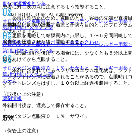
運営会社
世代抗ヒスタミン薬
患者に対し次の点に注意するよう指導すること。
© 2021 HOKUTO Inc. All rights reserved.
・ 薬液汚染防止のため、点眼のとき、容器の先端が直接目
オロパタジン点眼液０．１％「ニッテン」
アレルギー用薬 >
に触れないように注意すること。
※本製品は疾病の診断・治療・予防を目的としたプログラム
第2世代抗ヒスタミン薬
ではありません。
・ 患眼を開瞼して結膜嚢内に点眼し、１〜５分間閉瞼して
涙嚢部を圧迫させた後、開瞼すること。
利用規約
プライバシーポリシー
お問い合わせ
オロパタジン点眼液０．１％「ニットー」
アレルギー用薬 >
第2世代抗ヒスタミン薬
・ 他の点眼剤を併用する場合には、少なくとも５分以上間
隔をあけてから点眼すること。
オロパタジン点眼液０．１％「わかもと」
アレルギー用薬 >
・ 本剤に含まれているベンザルコニウム塩化物は、ソフト
第2世代抗ヒスタミン薬
コンタクトレンズに吸着されることがあるので、点眼時はコ
ホーム
ンタクトレンズをはずし、１０分以上経過後装用すること。
（取扱い上の注意）
薬剤情報
外箱開封後は、遮光して保存すること。
オロパタジン点眼液０．１％「サワイ」
貯法
（保管上の注意）