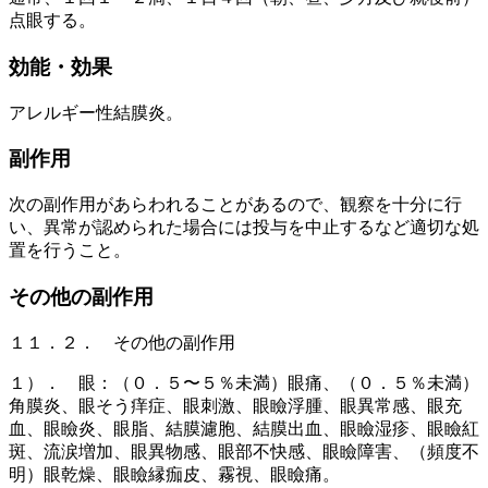
点眼する。
効能・効果
アレルギー性結膜炎。
副作用
次の副作用があらわれることがあるので、観察を十分に行
い、異常が認められた場合には投与を中止するなど適切な処
置を行うこと。
その他の副作用
１１．２． その他の副作用
１）． 眼：（０．５〜５％未満）眼痛、（０．５％未満）
角膜炎、眼そう痒症、眼刺激、眼瞼浮腫、眼異常感、眼充
血、眼瞼炎、眼脂、結膜濾胞、結膜出血、眼瞼湿疹、眼瞼紅
斑、流涙増加、眼異物感、眼部不快感、眼瞼障害、（頻度不
明）眼乾燥、眼瞼縁痂皮、霧視、眼瞼痛。