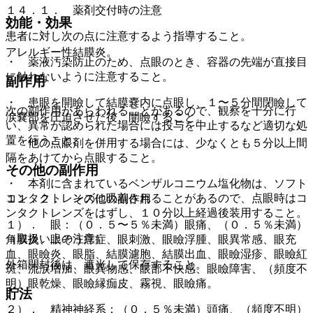
１４．１． 薬剤交付時の注意
効能・効果
患者に対し次の点に注意するよう指導すること。
アレルギー性結膜炎。
・ 薬液汚染防止のため、点眼のとき、容器の先端が直接目
に触れないように注意すること。
副作用
・ 患眼を開瞼して結膜嚢内に点眼し、１〜５分間閉瞼して
次の副作用があらわれることがあるので、観察を十分に行
涙嚢部を圧迫させた後、開瞼すること。
い、異常が認められた場合には投与を中止するなど適切な処
置を行うこと。
・ 他の点眼剤を併用する場合には、少なくとも５分以上間
隔をあけてから点眼すること。
その他の副作用
・ 本剤に含まれているベンザルコニウム塩化物は、ソフト
コンタクトレンズに吸着されることがあるので、点眼時はコ
１１．２． その他の副作用
ンタクトレンズをはずし、１０分以上経過後装用すること。
１）． 眼：（０．５〜５％未満）眼痛、（０．５％未満）
（取扱い上の注意）
角膜炎、眼そう痒症、眼刺激、眼瞼浮腫、眼異常感、眼充
血、眼瞼炎、眼脂、結膜濾胞、結膜出血、眼瞼湿疹、眼瞼紅
外箱開封後は、遮光して保存すること。
斑、流涙増加、眼異物感、眼部不快感、眼瞼障害、（頻度不
明）眼乾燥、眼瞼縁痂皮、霧視、眼瞼痛。
貯法
２）． 精神神経系：（０．５％未満）頭痛、（頻度不明）