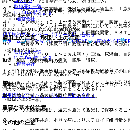
ログイン
識、集中力低下、記憶障害、せん妄、強迫性症状。
監修医師一覧
９．７．３． 〈気管支喘息〉低出生体重児、新生児、１歳
３）． 呼吸器：（頻度不明）肺好酸球増多症。
UpToDate特別割引
床試験は実施していない。
運営会社
４）． 消化器系：（０．１〜５％未満＊）下痢、腹痛、胃
９．７．４． 〈アレルギー性鼻炎〉国内において、小児等
© 2021 HOKUTO Inc. All rights reserved.
５）． 肝臓：（０．１〜５％未満＊）肝機能異常、ＡＳＴ上
利用規約
プライバシーポリシー
お問い合わせ
適用上の注意、取扱い上の注意
ホーム
表・計算
レジメン
CTCAE
抗菌薬ガイド
E
６）． 筋骨格系：（頻度不明）筋痙攣を含む筋痛、関節痛
（適用上の注意）
監修医師一覧
７）． その他：（０．１〜５％未満＊）口渇、尿潜血、血
UpToDate特別割引
動悸、頻尿、発熱、脱力、疲労、脱毛、遺尿。
１４．１． 薬剤交付時の注意
運営会社
＊）副作用の頻度は、錠剤、チュアブル錠剤、細粒剤での国
１４．１．１． 食事の有無にかかわらず投与できる。
© 2021 HOKUTO Inc. All rights reserved.
１４．１．２． ＰＴＰ包装の薬剤はＰＴＰシートから取り
禁忌
※本製品は疾病の診断・治療・予防を目的としたプログラム
洞炎等の重篤な合併症を併発することがある）。
利用規約
プライバシーポリシー
お問い合わせ
本剤の成分に対し過敏症の既往歴のある患者。
（取扱い上の注意）
重要な基本的注意
アルミニウム袋開封後は、湿気を避けて遮光して保存するこ
８．１． 〈効能共通〉本剤投与によりステロイド維持量を
その他の注意