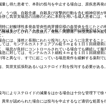
減量し得た患者で、本剤の投与を中止する場合は、原疾患再発
が、うつ病、自殺念慮、自殺及び攻撃的行動を含む精神症状が
合併し気管支喘息の治療のために本剤を用いる成人患者には、
用時に好酸球性多発血管炎性肉芽腫症様の血管炎を生じたとの
グ錠はモンテルカストチュアブル錠と生物学的に同等ではない
の推移及びしびれ、四肢脱力、発熱、関節痛、肺浸潤影等の血
と。
場合には、漫然と長期にわたり投与しないように注意すること
しては、モンテルカストチュアブル錠５ｍｇを１日１回就寝前
く、喘息が良好にコントロールされている場合でも継続して服
喘息に対しては、モンテルカスト細粒４ｍｇを１日１回就寝前
剤等と異なり、すでに起こっている喘息発作を緩解する薬剤で
は、気管支拡張剤あるいはステロイド剤を投与する必要がある
投与によりステロイドの減量をはかる場合は十分な管理下で徐
、異常が認められた場合には投与を中止するなど適切な処置を