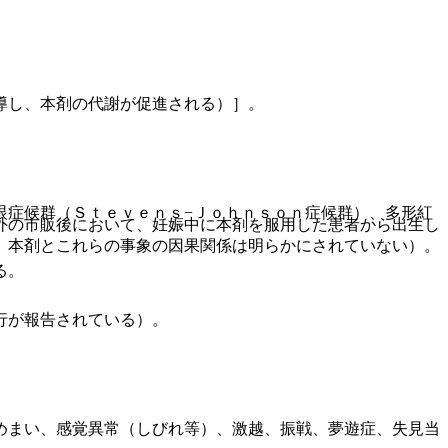
導し、本剤の代謝が促進される）］。
眼症候群（Ｓｔｅｖｅｎｓ−Ｊｏｈｎｓｏｎ症候群）、多形紅
外の市販後において、妊娠中に本剤を服用した患者から出生し
。本剤とこれらの事象の因果関係は明らかにされていない）。
る。
行が報告されている）。
めまい、感覚異常（しびれ等）、激越、振戦、夢遊症、失見当