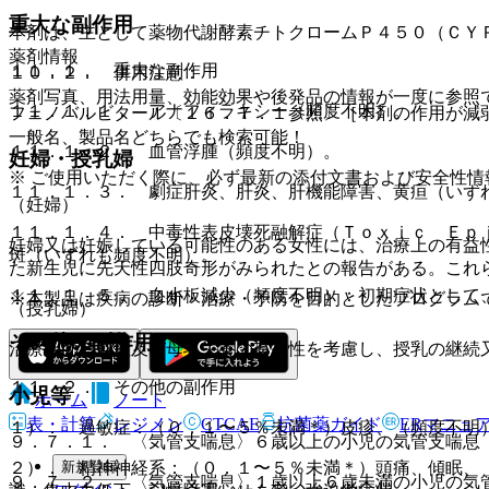
重大な副作用
本剤は、主として薬物代謝酵素チトクロームＰ４５０（ＣＹ
薬剤情報
１１．１． 重大な副作用
１０．２． 併用注意：
薬剤写真、用法用量、効能効果や後発品の情報が一度に参照
１１．１．１． アナフィラキシー（頻度不明）。
フェノバルビタール〔１６．７．１参照〕［本剤の作用が減
一般名、製品名どちらでも検索可能！
１１．１．２． 血管浮腫（頻度不明）。
妊婦・授乳婦
※ ご使用いただく際に、必ず最新の添付文書および安全性情
１１．１．３． 劇症肝炎、肝炎、肝機能障害、黄疸（いず
（妊婦）
１１．１．４． 中毒性表皮壊死融解症（Ｔｏｘｉｃ Ｅｐ
妊婦又は妊娠している可能性のある女性には、治療上の有益
斑（いずれも頻度不明）。
た新生児に先天性四肢奇形がみられたとの報告がある。これ
１１．１．５． 血小板減少（頻度不明）：初期症状として
※本製品は疾病の診断・治療・予防を目的としたプログラム
（授乳婦）
その他の副作用
治療上の有益性及び母乳栄養の有益性を考慮し、授乳の継続
１１．２． その他の副作用
小児等
ホーム
ノート
表・計算
レジメン
CTCAE
抗菌薬ガイド
ERマニュ
１）． 過敏症：（０．１〜５％未満＊）皮疹、（頻度不明
９．７．１． 〈気管支喘息〉６歳以上の小児の気管支喘息
新規登録
２）． 精神神経系：（０．１〜５％未満＊）頭痛、傾眠、
９．７．２． 〈気管支喘息〉１歳以上６歳未満の小児の気