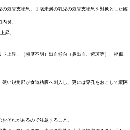
児の気管支喘息、１歳未満の乳児の気管支喘息を対象とした臨
口内炎。
ン上昇。
リド上昇、（頻度不明）出血傾向（鼻出血、紫斑等）、挫傷、
、硬い鋭角部が食道粘膜へ刺入し、更には穿孔をおこして縦隔
のおそれがあるので注意すること。