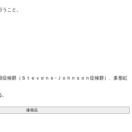
行うこと。
眼症候群（Ｓｔｅｖｅｎｓ−Ｊｏｈｎｓｏｎ症候群）、多形紅
る。
後発品