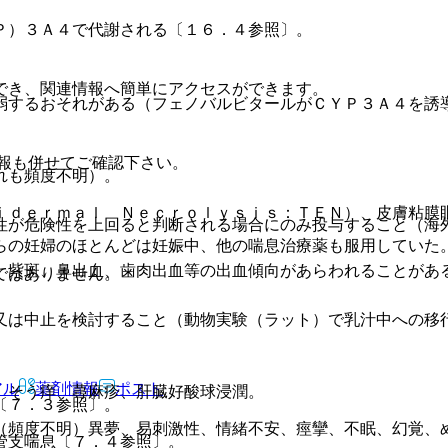
Ｐ）３Ａ４で代謝される〔１６．４参照〕。
でき、関連情報へ簡単にアクセスができます。
弱するおそれがある（フェノバルビタールがＣＹＰ３Ａ４を誘
報も併せてご確認下さい。
れも頻度不明）。
ｉｄｅｒｍａｌ Ｎｅｃｒｏｌｙｓｉｓ：ＴＥＮ）、皮膚粘膜
性が危険性を上回ると判断される場合にのみ投与すること（海
らの妊婦のほとんどは妊娠中、他の喘息治療薬も服用していた
、紫斑、鼻出血、歯肉出血等の出血傾向があらわれることがあ
ではありません。
又は中止を検討すること（動物実験（ラット）で乳汁中への移
アル
薬剤情報
ポスト
）そう痒、蕁麻疹、肝臓好酸球浸潤。
〔７．３参照〕。
（頻度不明）異夢、易刺激性、情緒不安、痙攣、不眠、幻覚、
管支喘息〔７．４参照〕。