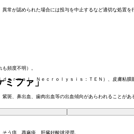
、異常が認められた場合には投与を中止するなど適切な処置を
れも頻度不明）。
ｉｄｅｒｍａｌ Ｎｅｃｒｏｌｙｓｉｓ：ＴＥＮ）、皮膚粘膜
ケミファ」
、紫斑、鼻出血、歯肉出血等の出血傾向があらわれることがあ
）そう痒、蕁麻疹、肝臓好酸球浸潤。