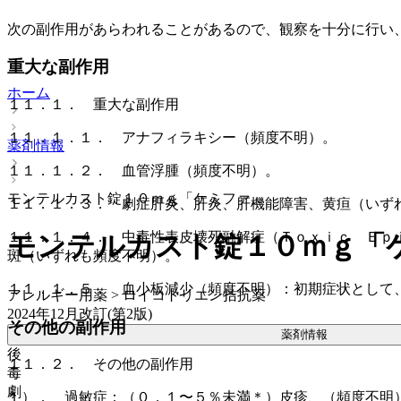
次の副作用があらわれることがあるので、観察を十分に行い
重大な副作用
ホーム
１１．１． 重大な副作用
１１．１．１． アナフィラキシー（頻度不明）。
薬剤情報
１１．１．２． 血管浮腫（頻度不明）。
モンテルカスト錠１０ｍｇ「ケミファ」
１１．１．３． 劇症肝炎、肝炎、肝機能障害、黄疸（いず
１１．１．４． 中毒性表皮壊死融解症（Ｔｏｘｉｃ Ｅｐ
モンテルカスト錠１０ｍｇ「
斑（いずれも頻度不明）。
１１．１．５． 血小板減少（頻度不明）：初期症状として
アレルギー用薬 > ロイコトリエン拮抗薬
2024年12月改訂(第2版)
その他の副作用
薬剤情報
後
１１．２． その他の副作用
毒
劇
１）． 過敏症：（０．１〜５％未満＊）皮疹、（頻度不明