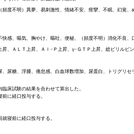
（頻度不明）異夢、易刺激性、情緒不安、痙攣、不眠、幻覚、
不快感、嘔気、胸やけ、嘔吐、便秘、（頻度不明）消化不良、
昇、ＡＬＴ上昇、Ａｌ−Ｐ上昇、γ−ＧＴＰ上昇、総ビリルビ
。
尿、尿糖、浮腫、倦怠感、白血球数増加、尿蛋白、トリグリセ
内臨床試験の結果を合わせて算出した。
寝前に経口投与する。
回就寝前に経口投与する。