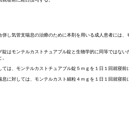
合併し気管支喘息の治療のために本剤を用いる成人患者には、
グ錠はモンテルカストチュアブル錠と生物学的に同等ではない
と。
しては、モンテルカストチュアブル錠５ｍｇを１日１回就寝前
喘息に対しては、モンテルカスト細粒４ｍｇを１日１回就寝前