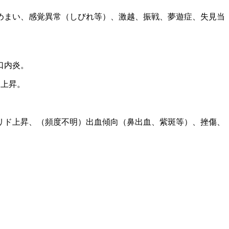
めまい、感覚異常（しびれ等）、激越、振戦、夢遊症、失見当
口内炎。
ン上昇。
リド上昇、（頻度不明）出血傾向（鼻出血、紫斑等）、挫傷、