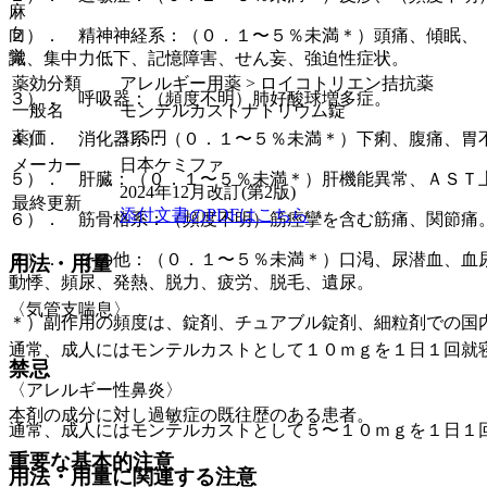
麻
向
２）． 精神神経系：（０．１〜５％未満＊）頭痛、傾眠、
覚
識、集中力低下、記憶障害、せん妄、強迫性症状。
薬効分類
アレルギー用薬 > ロイコトリエン拮抗薬
３）． 呼吸器：（頻度不明）肺好酸球増多症。
一般名
モンテルカストナトリウム錠
薬価
31.5
円
４）． 消化器系：（０．１〜５％未満＊）下痢、腹痛、胃
メーカー
日本ケミファ
５）． 肝臓：（０．１〜５％未満＊）肝機能異常、ＡＳＴ上
2024年12月改訂(第2版)
最終更新
添付文書のPDFはこちら
６）． 筋骨格系：（頻度不明）筋痙攣を含む筋痛、関節痛
７）． その他：（０．１〜５％未満＊）口渇、尿潜血、血
用法・用量
動悸、頻尿、発熱、脱力、疲労、脱毛、遺尿。
〈気管支喘息〉
＊）副作用の頻度は、錠剤、チュアブル錠剤、細粒剤での国
通常、成人にはモンテルカストとして１０ｍｇを１日１回就
禁忌
〈アレルギー性鼻炎〉
本剤の成分に対し過敏症の既往歴のある患者。
通常、成人にはモンテルカストとして５〜１０ｍｇを１日１
重要な基本的注意
用法・用量に関連する注意