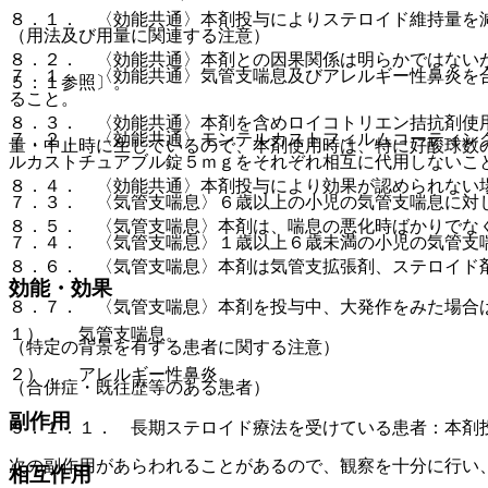
８．１． 〈効能共通〉本剤投与によりステロイド維持量を
（用法及び用量に関連する注意）
８．２． 〈効能共通〉本剤との因果関係は明らかではない
７．１． 〈効能共通〉気管支喘息及びアレルギー性鼻炎を
５．１参照〕。
ること。
８．３． 〈効能共通〉本剤を含めロイコトリエン拮抗剤使
７．２． 〈効能共通〉モンテルカストフィルムコーティン
量・中止時に生じているので、本剤使用時は、特に好酸球数
ルカストチュアブル錠５ｍｇをそれぞれ相互に代用しないこ
８．４． 〈効能共通〉本剤投与により効果が認められない
７．３． 〈気管支喘息〉６歳以上の小児の気管支喘息に対
８．５． 〈気管支喘息〉本剤は、喘息の悪化時ばかりでな
７．４． 〈気管支喘息〉１歳以上６歳未満の小児の気管支
８．６． 〈気管支喘息〉本剤は気管支拡張剤、ステロイド
効能・効果
８．７． 〈気管支喘息〉本剤を投与中、大発作をみた場合
１）． 気管支喘息。
（特定の背景を有する患者に関する注意）
２）． アレルギー性鼻炎。
（合併症・既往歴等のある患者）
副作用
９．１．１． 長期ステロイド療法を受けている患者：本剤
次の副作用があらわれることがあるので、観察を十分に行い
相互作用