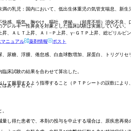
未満の乳児：国内において、低出生体重児の気管支喘息、新生
不快感、嘔気、胸やけ、嘔吐、便秘、（頻度不明）消化不良、
のアレルギー性鼻炎を対象とした臨床試験は実施していない。
昇、ＡＬＴ上昇、Ａｌ−Ｐ上昇、γ−ＧＴＰ上昇、総ビリルビ
Rマニュアル
薬剤情報
ポスト
。
尿、尿糖、浮腫、倦怠感、白血球数増加、尿蛋白、トリグリセ
内臨床試験の結果を合わせて算出した。
出して服用するよう指導すること（ＰＴＰシートの誤飲により
ではありません。
と。
減量し得た患者で、本剤の投与を中止する場合は、原疾患再発