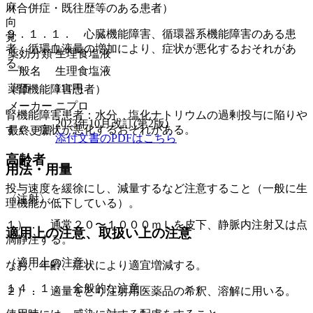
麻
（合併症・既往歴等のある患者）
向
９．１．１． 心臓機能障害、循環器系機能障害のある患
覚
者：循環血液量の増加により、症状が悪化するおそれがあ
薬効分類
生理食塩液
る。
一般名
生理食塩液
薬価
111
円
（腎機能障害患者）
メーカー
ニプロ
腎機能障害患者：水分、塩化ナトリウムの過剰投与に陥りや
2023年10月改訂(第2版)
すく、症状が悪化するおそれがある。
最終更新
添付文書のPDFはこちら
高齢者
用法・用量
投与速度を緩徐にし、減量するなど注意すること（一般に生
〈注射〉
理機能が低下している）。
１）． 通常２０〜１０００ｍＬを皮下、静脈内注射又は点
適用上の注意、取扱い上の注意
滴静注する。
（適用上の注意）
なお、年齢、症状により適宜増減する。
１４．１． 全般的な注意
２）． 適量をとり注射用医薬品の希釈、溶解に用いる。