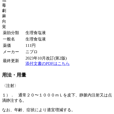
毒
劇
麻
向
覚
薬効分類
生理食塩液
一般名
生理食塩液
薬価
111
円
メーカー
ニプロ
2023年10月改訂(第2版)
最終更新
添付文書のPDFはこちら
用法・用量
〈注射〉
１）． 通常２０〜１０００ｍＬを皮下、静脈内注射又は点
滴静注する。
なお、年齢、症状により適宜増減する。