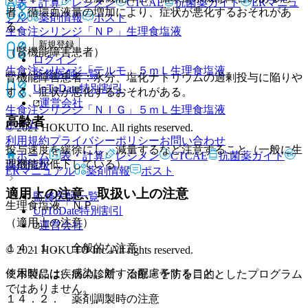
表・計算
レジメン
CTCAE
抗菌薬ガイド
ERマニュ
者：循環血液量の増加により、症状が悪化するおそれがあ
アル
薬剤情報
ポスト
る。
生食注シリンジ「ＮＰ」
生理食塩液
新規登録
（腎機能障害患者）
ログイン
生食注シリンジ「テルモ」５ｍＬ
生理食塩液
監修医師一覧
腎機能障害患者：水分、塩化ナトリウムの過剰投与に陥りや
UpToDate特別割引
すく、症状が悪化するおそれがある。
運営会社
生食注シリンジ「ＮＩＧ」５ｍＬ
生理食塩液
高齢者
ホーム
© 2021 HOKUTO Inc. All rights reserved.
利用規約
プライバシーポリシー
お問い合わせ
投与速度を緩徐にし、減量するなど注意すること（一般に生
ホーム
表・計算
レジメン
CTCAE
抗菌薬ガイド
理機能が低下している）。
薬剤情報
ERマニュアル
薬剤情報
ポスト
適用上の注意、取扱い上の注意
監修医師一覧
生理食塩液「ＮＰ」
UpToDate特別割引
（適用上の注意）
運営会社
１４．１． 全般的な注意
© 2021 HOKUTO Inc. All rights reserved.
使用時には、感染に対する配慮をすること。
※本製品は疾病の診断・治療・予防を目的としたプログラム
ではありません。
１４．２． 薬剤調製時の注意