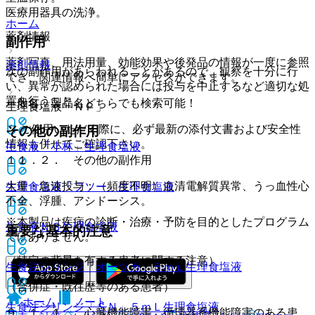
医療用器具の洗浄。
ホーム
薬剤情報
副作用
薬剤写真、用法用量、効能効果や後発品の情報が一度に参照
薬剤情報
次の副作用があらわれることがあるので、観察を十分に行
でき、関連情報へ簡単にアクセスができます。
い、異常が認められた場合には投与を中止するなど適切な処
置を行うこと。
一般名、製品名どちらでも検索可能！
生理食塩液「ＮＰ」
※ ご使用いただく際に、必ず最新の添付文書および安全性
その他の副作用
情報も併せてご確認下さい。
生食液「小林」
生理食塩液
１１．２． その他の副作用
大量・急速投与：（頻度不明）血清電解質異常、うっ血性心
生理食塩液「フソー」
生理食塩液
不全、浮腫、アシドーシス。
※本製品は疾病の診断・治療・予防を目的としたプログラム
生食液ＮＳ
生理食塩液
重要な基本的注意
ではありません。
（特定の背景を有する患者に関する注意）
生食注シリンジ「オーツカ」５ｍＬ
生理食塩液
（合併症・既往歴等のある患者）
ホーム
ノート
生食注シリンジ「ＳＮ」５ｍＬ
生理食塩液
９．１．１． 心臓機能障害、循環器系機能障害のある患