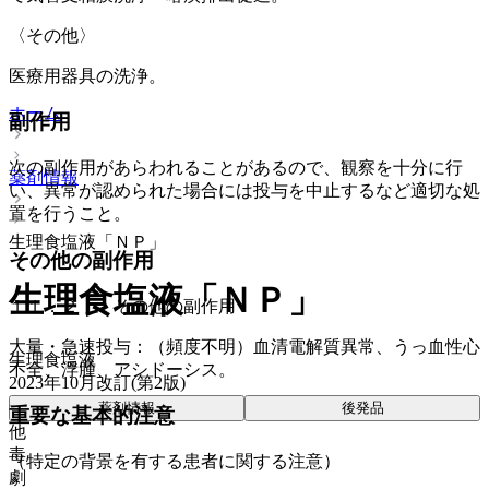
〈その他〉
医療用器具の洗浄。
ホーム
副作用
次の副作用があらわれることがあるので、観察を十分に行
薬剤情報
い、異常が認められた場合には投与を中止するなど適切な処
置を行うこと。
生理食塩液「ＮＰ」
その他の副作用
生理食塩液「ＮＰ」
１１．２． その他の副作用
大量・急速投与：（頻度不明）血清電解質異常、うっ血性心
生理食塩液
不全、浮腫、アシドーシス。
2023年10月改訂(第2版)
薬剤情報
後発品
重要な基本的注意
他
毒
（特定の背景を有する患者に関する注意）
劇