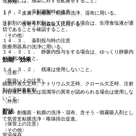
使用時には、感染に対する配慮をすること。
〈外用〉
１４．２． 薬剤調製時の注意
１）． 皮膚、創傷面、粘膜の洗浄、湿布に用いる。
注射剤の溶解希釈剤として使用する場合は、生理食塩液が適
２）． 含そう、噴霧吸入に用いる。
切であることを確認すること。
〈その他〉
１４．３． 薬剤投与時の注意
医療用器具の洗浄に用いる。
１４．３．１． 静脈内投与をする場合は、ゆっくり静脈内
に注射すること。
効能・効果
１４．３．２． 残液は使用しないこと。
〈注射〉
（取扱い上の注意）
細胞外液欠乏時、ナトリウム欠乏時、クロール欠乏時、注射
剤の溶解希釈剤。
内容液に着色又は混濁等の異常が認められる場合は使用しな
いこと。
〈外用〉
貯法
皮膚・創傷面・粘膜の洗浄・湿布、含そう・噴霧吸入剤とし
て気管支粘膜洗浄・喀痰排出促進。
（保管上の注意）
〈その他〉
室温保存。