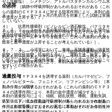
ゼム塩酸塩）、シメチジン、アトルバスタチンカルシウム水
小児等
和物等）［鎮静や呼吸抑制があらわれるおそれがある（これ
らの薬剤のＣＹＰ３Ａ４に対する阻害作用により、本剤の血
９．７．１． ０〜３ヵ月の乳幼児を対象とした試験は実施
中濃度が上昇する）］。
していない。
４）． 抗悪性腫瘍剤（ビノレルビン酒石酸塩、パクリタキ
９．７．２． ３〜６ヵ月の乳幼児に本剤を投与した場合に
セル等）［骨髄抑制等の副作用が増強するおそれがある（本
遅発性呼吸抑制があらわれるおそれがある〔８．２、１１．
剤がチトクロームＰ４５０を阻害し、これらの薬剤の代謝を
１．１参照〕。
阻害し血中濃度が上昇することが考えられている）］。
９．７．３． 小児等において、激越、不随意運動（強直性
５）． グレープフルーツジュース［鎮静や呼吸抑制があら
痙攣／間代性痙攣、筋振戦を含む）、運動亢進、敵意、激し
われるおそれがある（グレープフルーツジュースのＣＹＰ３
い怒り、攻撃性、発作性興奮、暴行などの逆説反応が起こり
Ａ４に対する阻害作用により、本剤の血中濃度が上昇す
やすいとの報告がある。
る）］。
過量投与
６）． ＣＹＰ３Ａ４を誘導する薬剤（カルバマゼピン、フ
ェノバルビタール、フェニトイン、リファンピシン等）［本
１３．１． 症状
剤の作用が減弱するおそれがある（これらの薬剤のＣＹＰ３
Ａ４の誘導作用により、本剤の血中濃度が減少する）］。
本剤の過量投与により、傾眠、錯乱状態、嗜眠、運動失調、
筋緊張低下、低血圧又は呼吸抑制があらわれるおそれがあ
７）． ドパミン作動薬（レボドパ等）［ドパミン作動薬の
り、まれに昏睡、ごくまれに死亡に至るおそれがある〔１
作用に影響を及ぼすおそれがある（本剤がドパミン作動性神
１．１．１参照〕。
経系に影響を及ぼす可能性がある）］。