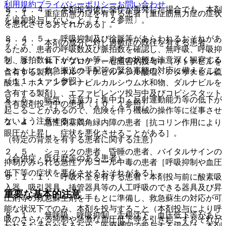
利用規約
プライバシーポリシー
お問い合わせ
８．４．４． 本剤投与後に発作が再発した場合でも、本剤
２．１． 重症筋無力症を有する患者［重症筋無力症の症状
を追加投与しないこと〔７．２参照〕。
を悪化させるおそれがある］。
８．４．５． 呼吸抑制及び徐脈等があらわれるおそれがあ
２．２． 本剤の成分に対し過敏症の既往を有する患者。
るため、患者の呼吸数及び脈拍数を確認し、無呼吸、呼吸抑
制、脈拍数低下がないか等、患者の状態を注意深く観察する
２．３． ＨＩＶプロテアーゼ阻害剤投与中（リトナビルを
とともに、救急搬送の手配等の緊急事態の対応に備えること
含有する製剤、ネルフィナビルメシル酸塩、アタザナビル硫
〔１１．１．１参照〕。
酸塩、ホスアンプレナビルカルシウム水和物、ダルナビルを
含有する製剤）、エファビレンツ投与中及びコビシスタット
８．５． 眠気、注意力・集中力・反射運動能力等の低下が
含有製剤投与中の患者〔１０．１参照〕。
起こることがあるので、危険を伴う機械の操作等に従事させ
ないよう注意すること。
２．４． 急性閉塞隅角緑内障の患者［抗コリン作用により
眼圧が上昇し、症状を悪化させることがある］。
（特定の背景を有する患者に関する注意）
２．５． ショックの患者、昏睡の患者、バイタルサインの
（合併症・既往歴等のある患者）
抑制がみられる急性アルコール中毒の患者［呼吸抑制や血圧
低下等の症状を悪化させるおそれがある］。
９．１．１． 呼吸不全を有する患者：本剤投与前に酸素吸
入器、吸引器具、挿管器具等の人工呼吸のできる器具及び昇
重要な基本的注意
圧剤等の救急蘇生剤を手もとに準備し、救急蘇生の対応が可
能な状況下でのみ、本剤を投与すること（本剤投与により呼
８．１． 無呼吸、呼吸抑制、舌根沈下、血圧低下等があら
吸のさらなる抑制や急激な血圧低下等を引き起こすおそれが
われるおそれがあるため、医療機関で投与する場合は、本剤