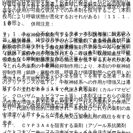
の鎮静や呼吸抑制を起こすおそれがある（これらの薬剤のＣ
呼吸症候群を有する患者：必要時に救急蘇生のための医療機
ＹＰ３Ａ４に対する阻害作用により、本剤の血中濃度が上昇
器等の使用が可能な状況下でのみ本剤を投与すること（本剤
する）］。
投与により呼吸状態が悪化するおそれがある）〔１１．１．
１参照〕。
１０．２． 併用注意：
９．１．３． 心不全を有する患者：本剤投与前に酸素吸入
１）． 中枢神経抑制剤（フェノチアジン誘導体、バルビツ
器、吸引器具、挿管器具等の人工呼吸のできる器具及び昇圧
ール酸誘導体、ベンゾジアゼピン系薬剤、麻薬性鎮痛剤、麻
剤等の救急蘇生剤を手もとに準備し、救急蘇生の対応が可能
酔剤等）、モノアミン酸化酵素阻害剤、アルコール（飲酒）
な状況下でのみ、本剤を投与すること（本剤投与により呼吸
［鎮静・麻酔作用が増強されたり、呼吸数・収縮期血圧・拡
のさらなる抑制や急激な血圧低下等を引き起こすおそれがあ
張期血圧・平均動脈圧及び心拍出量が低下するおそれがある
る）〔１６．６．１参照〕。
（これらの薬剤の中枢神経抑制作用により、本剤の中枢神経
抑制作用（鎮静・麻酔作用、呼吸及び循環動態への作用）が
９．１．４． 心疾患＜心不全を除く＞を有する患者：本剤
増強される可能性がある）］。
のクリアランスが低下し、中枢神経系への作用が増強又は遷
延するおそれがある〔１６．６．１参照〕。
２）． 主にＣＹＰ３Ａ４で代謝される薬剤（カルバマゼピ
ン、クロバザム、トピラマート等）［本剤又はこれらの薬剤
９．１．５． 衰弱患者：低用量の投与を考慮すること（中
の作用が増強されるおそれがある（これらの薬剤との併用に
枢神経系への作用が増強又は遷延するおそれがある）。
より、代謝が競合的に阻害され、本剤及びこれらの薬剤の血
中濃度が上昇することが考えられている）］。
９．１．６． アルコール乱用又は薬物乱用の既往を有する
患者。
３）． ＣＹＰ３Ａ４を阻害する薬剤（アゾール系抗菌剤
（ケトコナゾール、フルコナゾール、イトラコナゾール）、