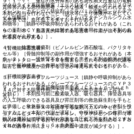
９．１．７． 重症の水分障害のある急性期又は重症の電解
マクロライド系抗生物質（エリスロマイシン、クラリスロマ
質障害のある急性期患者：十分な補液・輸液が行われるまで
イシン）、カルシウム拮抗剤（ベラパミル塩酸塩、ジルチア
本剤の投与を行わないこと（脱水等により体液が不足してい
ゼム塩酸塩）、シメチジン、アトルバスタチンカルシウム水
る患者では、血圧低下を来すおそれがある）。
和物等）［鎮静や呼吸抑制があらわれるおそれがある（これ
らの薬剤のＣＹＰ３Ａ４に対する阻害作用により、本剤の血
９．１．８． 脳器質的障害のある患者：作用が強くあらわ
中濃度が上昇する）］。
れるおそれがある。
４）． 抗悪性腫瘍剤（ビノレルビン酒石酸塩、パクリタキ
（腎機能障害患者）
セル等）［骨髄抑制等の副作用が増強するおそれがある（本
９．２．１． 慢性腎不全を有する患者：本剤の排泄が遅延
剤がチトクロームＰ４５０を阻害し、これらの薬剤の代謝を
し、中枢神経系への作用が増強又は遷延するおそれがある。
阻害し血中濃度が上昇することが考えられている）］。
（肝機能障害患者）
５）． グレープフルーツジュース［鎮静や呼吸抑制があら
われるおそれがある（グレープフルーツジュースのＣＹＰ３
９．３．１． 重度肝機能障害患者（Ｃｈｉｌｄ−Ｐｕｇｈ
Ａ４に対する阻害作用により、本剤の血中濃度が上昇す
分類Ｃ）：本剤投与前に酸素吸入器、吸引器具、挿管器具等
る）］。
の人工呼吸のできる器具及び昇圧剤等の救急蘇生剤を手もと
に準備し、救急蘇生の対応が可能な状況下でのみ、本剤を投
６）． ＣＹＰ３Ａ４を誘導する薬剤（カルバマゼピン、フ
与すること（本剤の代謝が遅延し、中枢神経系への作用が増
ェノバルビタール、フェニトイン、リファンピシン等）［本
強又は遷延して呼吸抑制や急激な血圧低下等を引き起こすお
剤の作用が減弱するおそれがある（これらの薬剤のＣＹＰ３
それがある）〔１６．６．３参照〕。
Ａ４の誘導作用により、本剤の血中濃度が減少する）］。