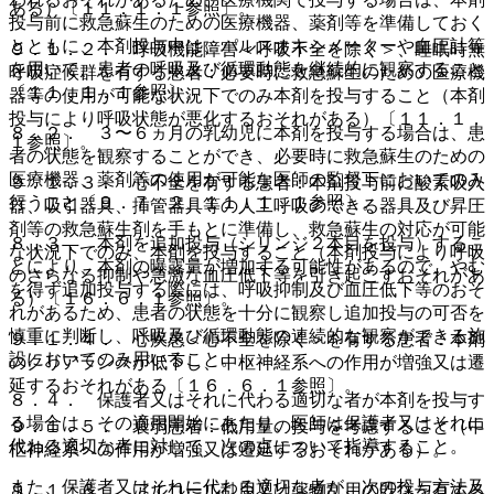
ある）〔１１．１．１参照〕。
投与前に救急蘇生のための医療機器、薬剤等を準備しておく
とともに、本剤投与中は、パルスオキシメーターや血圧計等
９．１．２． 呼吸機能障害＜呼吸不全を除く＞、睡眠時無
を用いて、患者の呼吸及び循環動態を継続的に観察すること
呼吸症候群を有する患者：必要時に救急蘇生のための医療機
〔１１．１．１参照〕。
器等の使用が可能な状況下でのみ本剤を投与すること（本剤
投与により呼吸状態が悪化するおそれがある）〔１１．１．
８．２． ３〜６ヵ月の乳幼児に本剤を投与する場合は、患
１参照〕。
者の状態を観察することができ、必要時に救急蘇生のための
医療機器、薬剤等の使用が可能な医師の監督下においてのみ
９．１．３． 心不全を有する患者：本剤投与前に酸素吸入
行うこと〔９．７．２、１１．１．１参照〕。
器、吸引器具、挿管器具等の人工呼吸のできる器具及び昇圧
剤等の救急蘇生剤を手もとに準備し、救急蘇生の対応が可能
８．３． 本剤を追加投与（シリンジ２本目を投与）するこ
な状況下でのみ、本剤を投与すること（本剤投与により呼吸
とにより、本剤の曝露量が増加する可能性があるので、やむ
のさらなる抑制や急激な血圧低下等を引き起こすおそれがあ
を得ず追加投与する際には、呼吸抑制及び血圧低下等のおそ
る）〔１６．６．１参照〕。
れがあるため、患者の状態を十分に観察し追加投与の可否を
慎重に判断し、呼吸及び循環動態の連続的な観察ができる施
９．１．４． 心疾患＜心不全を除く＞を有する患者：本剤
設においてのみ用いること。
のクリアランスが低下し、中枢神経系への作用が増強又は遷
延するおそれがある〔１６．６．１参照〕。
８．４． 保護者又はそれに代わる適切な者が本剤を投与す
る場合は、その適用開始にあたり、医師は保護者又はそれに
９．１．５． 衰弱患者：低用量の投与を考慮すること（中
代わる適切な者に対して、次の点について指導すること。
枢神経系への作用が増強又は遷延するおそれがある）。
また、保護者又はそれに代わる適切な者が、次の投与方法及
９．１．６． アルコール乱用又は薬物乱用の既往を有する