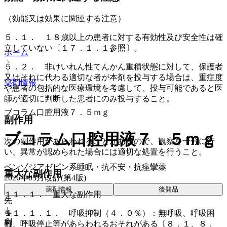
（効能又は効果に関連する注意）
５．１． １８歳以上の患者に対する有効性及び安全性は確
立していない〔１７．１．１参照〕。
ホーム
５．２． 非けいれん性てんかん重積状態に対して、保護者
又はそれに代わる適切な者が本剤を投与する場合は、重症度
薬剤情報
や患者の包括的な医療環境を考慮して、投与可能であると医
師が適切に判断した患者にのみ投与すること。
ブコラム口腔用液７．５ｍｇ
副作用
ブコラム口腔用液７．５ｍｇ
次の副作用があらわれることがあるので、観察を十分に行
い、異常が認められた場合には適切な処置を行うこと。
ベンゾジアゼピン系睡眠・抗不安・抗痙攣薬
重大な副作用
2026年05月改訂(第4版)
薬剤情報
後発品
１１．１． 重大な副作用
先
毒
１１．１．１． 呼吸抑制（４．０％）：無呼吸、呼吸困
劇
難、呼吸停止等があらわれるおそれがある〔８．１、８．