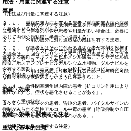
用法・用量に関連する注意
禁忌
（用法及び用量に関連する注意）
２．１． 重症筋無力症を有する患者［重症筋無力症の症状
７．１． 本剤のシリンジ液剤の全量を片側の頬粘膜に緩徐
を悪化させるおそれがある］。
に投与する（体格の小さい患者や用量が多い場合は、必要に
応じて両側の頬粘膜に半量ずつ投与する）。
２．２． 本剤の成分に対し過敏症の既往を有する患者。
７．２． 保護者又はそれに代わる適切な者が本剤を投与す
２．３． ＨＩＶプロテアーゼ阻害剤投与中（リトナビルを
る場合は、１回分（シリンジ１本）のみの投与とするよう指
含有する製剤、ネルフィナビルメシル酸塩、アタザナビル硫
導すること〔８．４．４参照〕。
酸塩、ホスアンプレナビルカルシウム水和物、ダルナビルを
含有する製剤）、エファビレンツ投与中及びコビシスタット
７．３． 本剤は頬粘膜より吸収されるため、投与時に可能
含有製剤投与中の患者〔１０．１参照〕。
な限り本剤を飲み込まないように注意すること。
２．４． 急性閉塞隅角緑内障の患者［抗コリン作用により
効能・効果
眼圧が上昇し、症状を悪化させることがある］。
てんかん重積状態。
２．５． ショックの患者、昏睡の患者、バイタルサインの
抑制がみられる急性アルコール中毒の患者［呼吸抑制や血圧
効能・効果に関連する注意
低下等の症状を悪化させるおそれがある］。
（効能又は効果に関連する注意）
重要な基本的注意