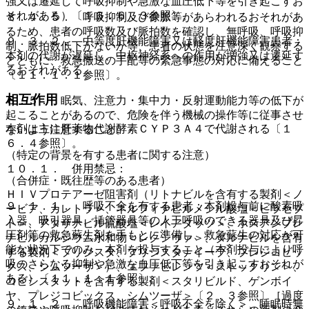
強又は遷延して呼吸抑制や急激な血圧低下等を引き起こすお
それがある）〔１６．６．３参照〕。
８．４．５． 呼吸抑制及び徐脈等があらわれるおそれがあ
るため、患者の呼吸数及び脈拍数を確認し、無呼吸、呼吸抑
９．３．２． 中等度肝機能障害又は軽度肝機能障害患者：
制、脈拍数低下がないか等、患者の状態を注意深く観察する
本剤の代謝が遅延し、中枢神経系への作用が増強又は遷延す
とともに、救急搬送の手配等の緊急事態の対応に備えること
るおそれがある。
〔１１．１．１参照〕。
相互作用
８．５． 眠気、注意力・集中力・反射運動能力等の低下が
起こることがあるので、危険を伴う機械の操作等に従事させ
本剤は主に肝薬物代謝酵素ＣＹＰ３Ａ４で代謝される〔１
ないよう注意すること。
６．４参照〕。
（特定の背景を有する患者に関する注意）
１０．１． 併用禁忌：
（合併症・既往歴等のある患者）
ＨＩＶプロテアーゼ阻害剤（リトナビルを含有する製剤＜ノ
９．１．１． 呼吸不全を有する患者：本剤投与前に酸素吸
ービア、カレトラ＞、ネルフィナビルメシル酸塩＜ビラセプ
入器、吸引器具、挿管器具等の人工呼吸のできる器具及び昇
ト＞、アタザナビル硫酸塩＜レイアタッツ＞、ホスアンプレ
圧剤等の救急蘇生剤を手もとに準備し、救急蘇生の対応が可
ナビルカルシウム水和物＜レクシヴァ＞、ダルナビルを含有
能な状況下でのみ、本剤を投与すること（本剤投与により呼
する製剤＜プリジスタ、プリジスタナイーブ、プレジコビッ
吸のさらなる抑制や急激な血圧低下等を引き起こすおそれが
クス、シムツーザ＞）、エファビレンツ＜ストックリン＞、
ある）〔１１．１．１参照〕。
コビシスタットを含有する製剤＜スタリビルド、ゲンボイ
ヤ、プレジコビックス、シムツーザ＞〔２．３参照〕［過度
９．１．２． 呼吸機能障害＜呼吸不全を除く＞、睡眠時無