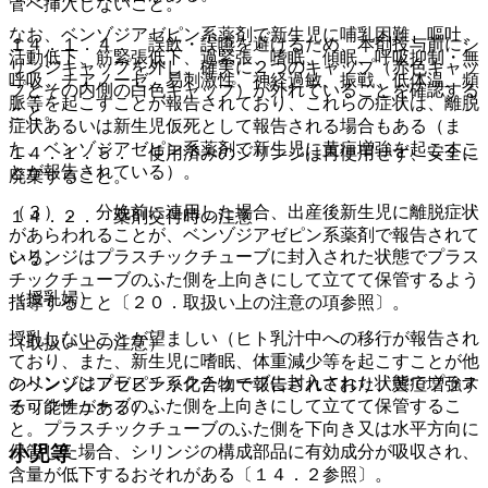
管へ挿入しないこと。
なお、ベンゾジアゼピン系薬剤で新生児に哺乳困難、嘔吐、
１４．１．４． 誤飲・誤嚥を避けるため、本剤投与前にシ
活動低下、筋緊張低下、過緊張、嗜眠、傾眠、呼吸抑制・無
リンジキャップを外し、確実に２つのキャップ（赤色キャッ
呼吸、チアノーゼ、易刺激性、神経過敏、振戦、低体温、頻
プとその内側の白色キャップ）が外れていることを確認する
脈等を起こすことが報告されており、これらの症状は、離脱
こと。
症状あるいは新生児仮死として報告される場合もある（ま
た、ベンゾジアゼピン系薬剤で新生児に黄疸増強を起こすこ
１４．１．５． 使用済みのシリンジは再使用せず、安全に
とが報告されている）。
廃棄すること。
（３）． 分娩前に連用した場合、出産後新生児に離脱症状
１４．２． 薬剤交付時の注意
があらわれることが、ベンゾジアゼピン系薬剤で報告されて
シリンジはプラスチックチューブに封入された状態でプラス
いる。
チックチューブのふた側を上向きにして立てて保管するよう
（授乳婦）
指導すること〔２０．取扱い上の注意の項参照〕。
授乳しないことが望ましい（ヒト乳汁中への移行が報告され
（取扱い上の注意）
ており、また、新生児に嗜眠、体重減少等を起こすことが他
シリンジはプラスチックチューブに封入された状態でプラス
のベンゾジアゼピン系化合物で報告されており、黄疸増強す
チックチューブのふた側を上向きにして立てて保管するこ
る可能性がある）。
と。プラスチックチューブのふた側を下向き又は水平方向に
小児等
保管した場合、シリンジの構成部品に有効成分が吸収され、
含量が低下するおそれがある〔１４．２参照〕。