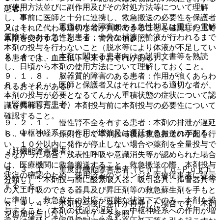
び使用方法並びに副作用及びその対処方法等について理解
患者。
し、事前に医師と十分に連携し、救急搬送の必要性を保護者
９．１．７． 重症の水分障害のある急性期又は重症の電解
又はそれに代わる適切な者が判断できることを確認した上で
質障害のある急性期患者：十分な補液・輸液が行われるまで
本剤を交付すること〔１．警告の項参照〕。
本剤の投与を行わないこと（脱水等により体液が不足してい
８．４．１． 本剤に関する患者向けの説明文書等を熟読
る患者では、血圧低下を来すおそれがある）。
し、日頃から本剤の使用方法について理解しておくこと。
９．１．８． 脳器質的障害のある患者：作用が強くあらわ
８．４．２． 医師と保護者又はそれに代わる適切な者が、
れるおそれがある。
本剤の投与が必要となるてんかん重積状態の症状について認
（腎機能障害患者）
識を共有した上で、本剤投与前に本剤投与の必要性について
確認すること。
９．２．１． 慢性腎不全を有する患者：本剤の排泄が遅延
し、中枢神経系への作用が増強又は遷延するおそれがある。
８．４．３． 原則として本剤投与後は救急搬送の手配を行
い、１０分以内に発作が停止しない場合や薬剤を全量投与で
（肝機能障害患者）
きなかった場合、浅表性呼吸や意識消失等が認められた場合
は、医療機関に救急搬送すること。救急搬送の際、本剤投与
９．３．１． 重度肝機能障害患者（Ｃｈｉｌｄ−Ｐｕｇｈ
状況の確認のため、使用済みのシリンジを医療従事者に提示
分類Ｃ）：本剤投与前に酸素吸入器、吸引器具、挿管器具等
すること。
の人工呼吸のできる器具及び昇圧剤等の救急蘇生剤を手もと
に準備し、救急蘇生の対応が可能な状況下でのみ、本剤を投
８．４．４． 本剤投与後に発作が再発した場合でも、本剤
与すること（本剤の代謝が遅延し、中枢神経系への作用が増
を追加投与しないこと〔７．２参照〕。