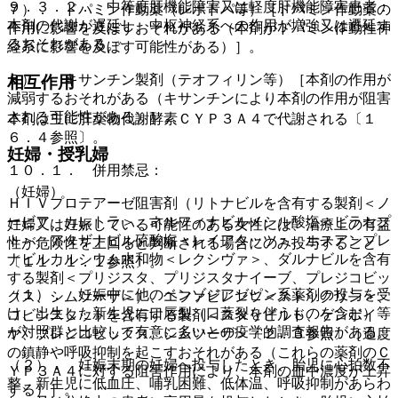
９．３．２． 中等度肝機能障害又は軽度肝機能障害患者：
７）． ドパミン作動薬（レボドパ等）［ドパミン作動薬の
本剤の代謝が遅延し、中枢神経系への作用が増強又は遷延す
作用に影響を及ぼすおそれがある（本剤がドパミン作動性神
るおそれがある。
経系に影響を及ぼす可能性がある）］。
８）． キサンチン製剤（テオフィリン等）［本剤の作用が
相互作用
減弱するおそれがある（キサンチンにより本剤の作用が阻害
される可能性がある）］。
本剤は主に肝薬物代謝酵素ＣＹＰ３Ａ４で代謝される〔１
６．４参照〕。
妊婦・授乳婦
１０．１． 併用禁忌：
（妊婦）
ＨＩＶプロテアーゼ阻害剤（リトナビルを含有する製剤＜ノ
ービア、カレトラ＞、ネルフィナビルメシル酸塩＜ビラセプ
妊婦又は妊娠している可能性のある女性には、治療上の有益
ト＞、アタザナビル硫酸塩＜レイアタッツ＞、ホスアンプレ
性が危険性を上回ると判断される場合にのみ投与すること
ナビルカルシウム水和物＜レクシヴァ＞、ダルナビルを含有
〔１１．１．１参照〕。
する製剤＜プリジスタ、プリジスタナイーブ、プレジコビッ
（１）． 妊娠中に他のベンゾジアゼピン系薬剤の投与を受
クス、シムツーザ＞）、エファビレンツ＜ストックリン＞、
け、出生した新生児に口唇裂（口蓋裂を伴うものを含む）等
コビシスタットを含有する製剤＜スタリビルド、ゲンボイ
が対照群と比較して有意に多いとの疫学的調査報告がある。
ヤ、プレジコビックス、シムツーザ＞〔２．３参照〕［過度
の鎮静や呼吸抑制を起こすおそれがある（これらの薬剤のＣ
（２）． 妊娠末期の妊婦へ投与したとき、胎児に心拍数不
ＹＰ３Ａ４に対する阻害作用により、本剤の血中濃度が上昇
整、新生児に低血圧、哺乳困難、低体温、呼吸抑制があらわ
する）］。