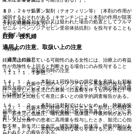
１３．２． 処置
８）． キサンチン製剤（テオフィリン等）［本剤の作用が
減弱するおそれがある（キサンチンにより本剤の作用が阻害
本剤の過量投与が明白又は疑われた場合の処置としてフルマ
される可能性がある）］。
ゼニル（ベンゾジアゼピン受容体拮抗剤）を投与することも
考慮すること。
妊婦・授乳婦
適用上の注意、取扱い上の注意
（妊婦）
（適用上の注意）
妊婦又は妊娠している可能性のある女性には、治療上の有益
性が危険性を上回ると判断される場合にのみ投与すること
１４．１． 薬剤投与時の注意
〔１１．１．１参照〕。
１４．１．１． 本剤は１回投与分の規定量を充填した頬粘
（１）． 妊娠中に他のベンゾジアゼピン系薬剤の投与を受
膜投与用のプレフィルドシリンジであり、その他の投与経路
け、出生した新生児に口唇裂（口蓋裂を伴うものを含む）等
には用いないこと。
が対照群と比較して有意に多いとの疫学的調査報告がある。
１４．１．２． 本剤は注射剤ではないため、針、静脈内投
（２）． 妊娠末期の妊婦へ投与したとき、胎児に心拍数不
与用チューブ又はその他の非経口投与用器具をシリンジに装
整、新生児に低血圧、哺乳困難、低体温、呼吸抑制があらわ
着しないこと。
れ、又は分娩中の患者に高用量を投与したとき、胎児に心拍
数不整、新生児に低血圧、哺乳困難、低体温、呼吸抑制があ
１４．１．３． 本剤の偶発的な吸引を避けるため、咽頭気
らわれたとの報告がある。