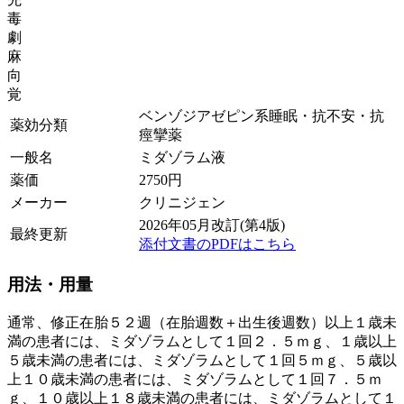
毒
劇
麻
向
覚
ベンゾジアゼピン系睡眠・抗不安・抗
薬効分類
痙攣薬
一般名
ミダゾラム液
薬価
2750
円
メーカー
クリニジェン
2026年05月改訂(第4版)
最終更新
添付文書のPDFはこちら
用法・用量
通常、修正在胎５２週（在胎週数＋出生後週数）以上１歳未
満の患者には、ミダゾラムとして１回２．５ｍｇ、１歳以上
５歳未満の患者には、ミダゾラムとして１回５ｍｇ、５歳以
上１０歳未満の患者には、ミダゾラムとして１回７．５ｍ
ｇ、１０歳以上１８歳未満の患者には、ミダゾラムとして１