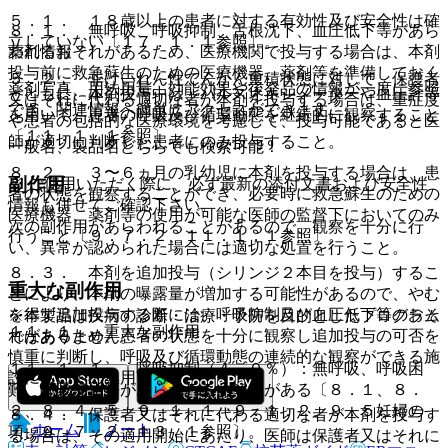
５．１． １８歳以上の患者に対する有効性及び安全性は確
８．１． 無呼吸、呼吸抑制、舌根沈下、血圧低下等があら
立していない〔１７．１．１参照〕。
薬剤情報
われるおそれがあるため、医療機関で投与する場合は、本剤
投与前に救急蘇生のための医療機器、薬剤等を準備しておく
５．２． 非けいれん性てんかん重積状態に対して、保護者
薬剤写真、用法用量、効能効果や後発品の情報が一度に参照
とともに、本剤投与中は、パルスオキシメーターや血圧計等
又はそれに代わる適切な者が本剤を投与する場合は、重症度
でき、関連情報へ簡単にアクセスができます。
を用いて、患者の呼吸及び循環動態を継続的に観察すること
や患者の包括的な医療環境を考慮して、投与可能であると医
〔１１．１．１参照〕。
師が適切に判断した患者にのみ投与すること。
一般名、製品名どちらでも検索可能！
８．２． ３〜６ヵ月の乳幼児に本剤を投与する場合は、患
副作用
※ ご使用いただく際に、必ず最新の添付文書および安全性
者の状態を観察することができ、必要時に救急蘇生のための
情報も併せてご確認下さい。
医療機器、薬剤等の使用が可能な医師の監督下においてのみ
次の副作用があらわれることがあるので、観察を十分に行
行うこと〔９．７．２、１１．１．１参照〕。
い、異常が認められた場合には適切な処置を行うこと。
８．３． 本剤を追加投与（シリンジ２本目を投与）するこ
重大な副作用
とにより、本剤の曝露量が増加する可能性があるので、やむ
を得ず追加投与する際には、呼吸抑制及び血圧低下等のおそ
※本製品は疾病の診断・治療・予防を目的としたプログラム
１１．１． 重大な副作用
れがあるため、患者の状態を十分に観察し追加投与の可否を
ではありません。
慎重に判断し、呼吸及び循環動態の連続的な観察ができる施
１１．１．１． 呼吸抑制（４．０％）：無呼吸、呼吸困
設においてのみ用いること。
難、呼吸停止等があらわれるおそれがある〔８．１、８．
２、８．４．５、９．１．１、９．１．２、９．５妊婦の
８．４． 保護者又はそれに代わる適切な者が本剤を投与す
ホーム
ノート
項、９．７．２、１３．１参照〕。
る場合は、その適用開始にあたり、医師は保護者又はそれに