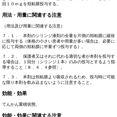
回１０ｍｇを頬粘膜投与する。
用法・用量に関連する注意
（用法及び用量に関連する注意）
７．１． 本剤のシリンジ液剤の全量を片側の頬粘膜に緩徐
に投与する（体格の小さい患者や用量が多い場合は、必要に
応じて両側の頬粘膜に半量ずつ投与する）。
７．２． 保護者又はそれに代わる適切な者が本剤を投与す
る場合は、１回分（シリンジ１本）のみの投与とするよう指
導すること〔８．４．４参照〕。
７．３． 本剤は頬粘膜より吸収されるため、投与時に可能
な限り本剤を飲み込まないように注意すること。
効能・効果
てんかん重積状態。
効能・効果に関連する注意