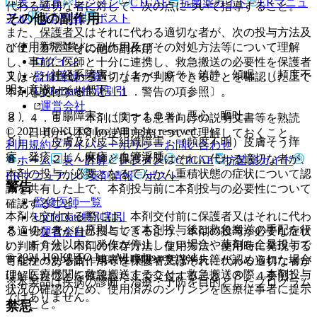
表・計算
レジメン
CTCAE
抗菌薬ガイド
ERマニュ
代わる適切な者に対して、次の点について指導すること。
その他の副作用
アル
薬剤情報
ポスト
また、保護者又はそれに代わる適切な者が、次の投与方法及
新規登録
び使用方法並びに副作用及びその対処方法等について理解
１１．２． その他の副作用
ログイン
し、事前に医師と十分に連携し、救急搬送の必要性を保護者
１）． 神経系障害：（１〜１０％）鎮静、傾眠、（頻度不
監修医師一覧
又はそれに代わる適切な者が判断できることを確認した上で
明）意識レベル低下。
UpToDate特別割引
本剤を交付すること〔１．警告の項参照〕。
運営会社
２）． 胃腸障害：（１〜１０％）悪心、嘔吐。
８．４．１． 本剤に関する患者向けの説明文書等を熟読
© 2021 HOKUTO Inc. All rights reserved.
し、日頃から本剤の使用方法について理解しておくこと。
３）． 皮膚及び皮下組織障害：（頻度不明）皮膚そう痒
利用規約
プライバシーポリシー
お問い合わせ
症、発疹、じん麻疹、血管浮腫。
８．４．２． 医師と保護者又はそれに代わる適切な者が、
ホーム
表・計算
レジメン
CTCAE
抗菌薬ガイド
本剤の投与が必要となるてんかん重積状態の症状について認
ERマニュアル
薬剤情報
ポスト
警告
識を共有した上で、本剤投与前に本剤投与の必要性について
監修医師一覧
確認すること。
本剤を交付する際には、本剤交付前に保護者又はそれに代わ
UpToDate特別割引
８．４．３． 原則として本剤投与後は救急搬送の手配を行
る適切な者が自己投与できるよう、本剤の投与が必要な症状
運営会社
い、１０分以内に発作が停止しない場合や薬剤を全量投与で
の判断方法、本剤の保存方法、使用方法、使用時に発現する
© 2021 HOKUTO Inc. All rights reserved.
きなかった場合、浅表性呼吸や意識消失等が認められた場合
可能性のある副作用等を保護者又はそれに代わる適切な者が
は、医療機関に救急搬送すること。救急搬送の際、本剤投与
理解したことを確認した上で交付すること〔８．４参照〕。
※本製品は疾病の診断・治療・予防を目的としたプログラム
状況の確認のため、使用済みのシリンジを医療従事者に提示
ではありません。
すること。
禁忌