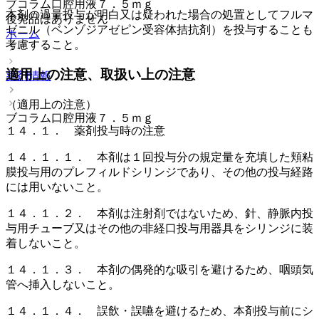
ブコラム口腔用液７．５ｍｇ
本剤の過量投与が明白又は疑われた場合の処置としてフルマ
後発品はありません
ゼニル（ベンゾジアゼピン受容体拮抗剤）を投与することも
ホーム
考慮すること。
適用上の注意、取扱い上の注意
薬剤情報
（適用上の注意）
ブコラム口腔用液７．５ｍｇ
１４．１． 薬剤投与時の注意
１４．１．１． 本剤は１回投与分の規定量を充填した頬粘
膜投与用のプレフィルドシリンジであり、その他の投与経路
には用いないこと。
１４．１．２． 本剤は注射剤ではないため、針、静脈内投
与用チューブ又はその他の非経口投与用器具をシリンジに装
着しないこと。
１４．１．３． 本剤の偶発的な吸引を避けるため、咽頭気
管へ挿入しないこと。
１４．１．４． 誤飲・誤嚥を避けるため、本剤投与前にシ