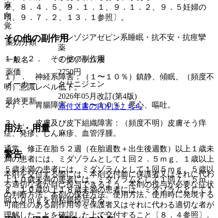
麻
２、８．４．５、９．１．１、９．１．２、９．５妊婦の
向
項、９．７．２、１３．１参照〕。
覚
ベンゾジアゼピン系睡眠・抗不安・抗痙攣
その他の副作用
薬効分類
薬
１１．２． その他の副作用
一般名
ミダゾラム液
薬価
2750
円
１）． 神経系障害：（１〜１０％）鎮静、傾眠、（頻度不
メーカー
クリニジェン
明）意識レベル低下。
2026年05月改訂(第4版)
最終更新
２）． 胃腸障害：（１〜１０％）悪心、嘔吐。
添付文書のPDFはこちら
３）． 皮膚及び皮下組織障害：（頻度不明）皮膚そう痒
用法・用量
症、発疹、じん麻疹、血管浮腫。
通常、修正在胎５２週（在胎週数＋出生後週数）以上１歳未
警告
満の患者には、ミダゾラムとして１回２．５ｍｇ、１歳以上
５歳未満の患者には、ミダゾラムとして１回５ｍｇ、５歳以
本剤を交付する際には、本剤交付前に保護者又はそれに代わ
上１０歳未満の患者には、ミダゾラムとして１回７．５ｍ
る適切な者が自己投与できるよう、本剤の投与が必要な症状
ｇ、１０歳以上１８歳未満の患者には、ミダゾラムとして１
の判断方法、本剤の保存方法、使用方法、使用時に発現する
回１０ｍｇを頬粘膜投与する。
可能性のある副作用等を保護者又はそれに代わる適切な者が
理解したことを確認した上で交付すること〔８．４参照〕。