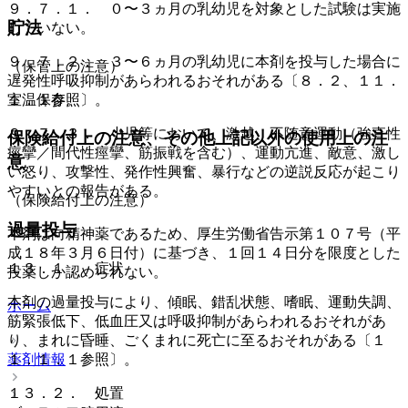
９．７．１． ０〜３ヵ月の乳幼児を対象とした試験は実施
貯法
していない。
９．７．２． ３〜６ヵ月の乳幼児に本剤を投与した場合に
（保管上の注意）
遅発性呼吸抑制があらわれるおそれがある〔８．２、１１．
室温保存。
１．１参照〕。
９．７．３． 小児等において、激越、不随意運動（強直性
保険給付上の注意、その他上記以外の使用上の注
痙攣／間代性痙攣、筋振戦を含む）、運動亢進、敵意、激し
意
い怒り、攻撃性、発作性興奮、暴行などの逆説反応が起こり
やすいとの報告がある。
（保険給付上の注意）
過量投与
本剤は向精神薬であるため、厚生労働省告示第１０７号（平
成１８年３月６日付）に基づき、１回１４日分を限度とした
１３．１． 症状
投薬しか認められない。
本剤の過量投与により、傾眠、錯乱状態、嗜眠、運動失調、
ホーム
筋緊張低下、低血圧又は呼吸抑制があらわれるおそれがあ
り、まれに昏睡、ごくまれに死亡に至るおそれがある〔１
１．１．１参照〕。
薬剤情報
１３．２． 処置