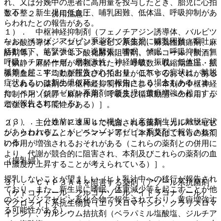
れ、又は分娩中の患者に高用量を投与したとき、胎児に心拍
数不整、新生児に低血圧、哺乳困難、低体温、呼吸抑制があ
１０．２． 併用注意：
らわれたとの報告がある。
１）． 中枢神経抑制剤（フェノチアジン誘導体、バルビツ
なお、ベンゾジアゼピン系薬剤で新生児に哺乳困難、嘔吐、
ール酸誘導体、ベンゾジアゼピン系薬剤、麻薬性鎮痛剤、麻
活動低下、筋緊張低下、過緊張、嗜眠、傾眠、呼吸抑制・無
酔剤等）、モノアミン酸化酵素阻害剤、アルコール（飲酒）
呼吸、チアノーゼ、易刺激性、神経過敏、振戦、低体温、頻
［鎮静・麻酔作用が増強されたり、呼吸数・収縮期血圧・拡
脈等を起こすことが報告されており、これらの症状は、離脱
張期血圧・平均動脈圧及び心拍出量が低下するおそれがある
症状あるいは新生児仮死として報告される場合もある（ま
（これらの薬剤の中枢神経抑制作用により、本剤の中枢神経
た、ベンゾジアゼピン系薬剤で新生児に黄疸増強を起こすこ
抑制作用（鎮静・麻酔作用、呼吸及び循環動態への作用）が
とが報告されている）。
増強される可能性がある）］。
（３）． 分娩前に連用した場合、出産後新生児に離脱症状
２）． 主にＣＹＰ３Ａ４で代謝される薬剤（カルバマゼピ
があらわれることが、ベンゾジアゼピン系薬剤で報告されて
ン、クロバザム、トピラマート等）［本剤又はこれらの薬剤
いる。
の作用が増強されるおそれがある（これらの薬剤との併用に
より、代謝が競合的に阻害され、本剤及びこれらの薬剤の血
（授乳婦）
中濃度が上昇することが考えられている）］。
授乳しないことが望ましい（ヒト乳汁中への移行が報告され
３）． ＣＹＰ３Ａ４を阻害する薬剤（アゾール系抗菌剤
ており、また、新生児に嗜眠、体重減少等を起こすことが他
（ケトコナゾール、フルコナゾール、イトラコナゾール）、
のベンゾジアゼピン系化合物で報告されており、黄疸増強す
マクロライド系抗生物質（エリスロマイシン、クラリスロマ
る可能性がある）。
イシン）、カルシウム拮抗剤（ベラパミル塩酸塩、ジルチア