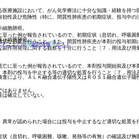
る医療施設において、がん化学療法に十分な知識・経験を持つ
有効性及び危険性（特に、間質性肺疾患の初期症状、投与中の
小細胞肺癌。
に至った例が報告されているので、初期症状（息切れ、呼吸困
非小細胞肺癌。
適切な処置を行うこと。また、間質性肺疾患が本剤の投与初期
Rマニュアル
薬剤情報
ポスト
な副作用発現に関する観察を十分に行うこと〔７．用法及び用
死亡に至った例が報告されているので、本剤投与開始前及び本
、本剤の投与を中止する等の適切な処置を行うこと〔７．用法
検査により、ＡＬＫ融合遺伝子陽性又はＲＯＳ１融合遺伝子陽
ではありません。
性は確立していない。
、異常が認められた場合には投与を中止するなど適切な処置を
症状（息切れ、呼吸困難、咳嗽、発熱等の有無）の確認及び胸