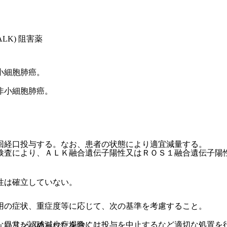
LK) 阻害薬
小細胞肺癌。
非小細胞肺癌。
回経口投与する。なお、患者の状態により適宜減量する。
検査により、ＡＬＫ融合遺伝子陽性又はＲＯＳ１融合遺伝子陽
性は確立していない。
用の症状、重症度等に応じて、次の基準を考慮すること。
ないリンパ球減少症を除く］：
、異常が認められた場合には投与を中止するなど適切な処置を