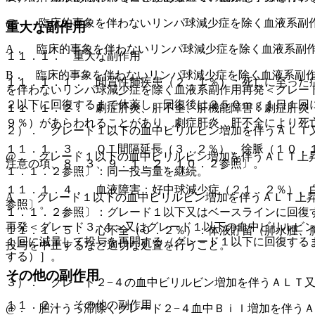
@． 臨床的事象を伴わないリンパ球減少症を除く血液系副
重大な副作用
A． 臨床的事象を伴わないリンパ球減少症を除く血液系副
１１．１． 重大な副作用
B． 臨床的事象を伴わないリンパ球減少症を除く血液系副
１１．１．１． 間質性肺疾患（２．１％）：死亡に至った
を伴わないリンパ球減少症を除く血液系副作用再発＜グレー
２以下に回復するまで休薬し、回復後は２５０ｍｇ１日１回
１１．１．２． 劇症肝炎、肝不全、肝機能障害：劇症肝炎
９％）があらわれることがあり、劇症肝炎、肝不全により死
２）． グレード１以下の血中ビリルビン増加を伴うＡＬＴ
１１．１．３． ＱＴ間隔延長（３．２％）、徐脈（１０．
@． グレード１以下の血中ビリルビン増加を伴うＡＬＴ上
注意の項、８．３、９．１．２、１０．２参照〕。
１．１．２参照〕：同一投与量を継続。
１１．１．４． 血液障害：好中球減少症（２１．２％）、
A． グレード１以下の血中ビリルビン増加を伴うＡＬＴ上
参照〕。
１．１．２参照〕：グレード１以下又はベースラインに回復
再発＜グレード３−４＞又はグレード１以下の血中ビリルビ
１１．１．５． 心不全（０．２％）：体液貯留（肺水腫、
１回に減量して投与を再開する（グレード１以下に回復する
投与を中止するなど適切な処置を行うこと。
する）］。
その他の副作用
３）． グレード２−４の血中ビリルビン増加を伴うＡＬＴ
１１．２． その他の副作用
@． 胆汁うっ滞除くグレード２−４血中Ｂｉｌ増加を伴う