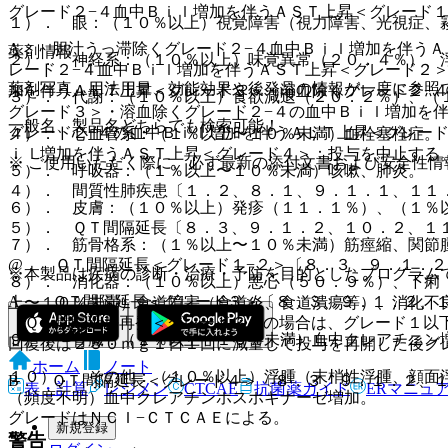
グレード２−４血中Ｂｉｌ増加を伴うＡＳＴ上昇＜グレード
１）． 眼：（１０％以上）視覚障害（視力障害、光視症、
A． 胆汁うっ滞除くグレード２−４血中Ｂｉｌ増加を伴う
薬剤情報
２）． 神経系：（１０％以上）味覚異常（２０．４％）、
レード２−４血中Ｂｉｌ増加を伴うＡＳＴ上昇＜グレード２
薬剤写真、用法用量、効能効果や後発品の情報が一度に参照
加を伴うＡＬＴ上昇＜グレード３＞・溶血除くグレード２−
３）． 代謝：（１０％以上）食欲減退（２０．２％）、（
グレード３＞・溶血除くグレード２−４の血中Ｂｉｌ増加を
一般名、製品名どちらでも検索可能！
グレード２−４の血中Ｂｉｌ増加を伴うＡＬＴ上昇＜グレー
４）． 心血管系：（１％以上〜１０％未満）血栓塞栓症。
ｉｌ増加を伴うＡＳＴ上昇＜グレード４＞：投与を中止する
※ ご使用いただく際に、必ず最新の添付文書および安全性情
５）． 呼吸器：（１％以上〜１０％未満）咳嗽、肺炎。
４）． 間質性肺疾患〔１．２、８．１、９．１．１、１１
６）． 皮膚：（１０％以上）発疹（１１．１％）、（１％
５）． ＱＴ間隔延長〔８．３、９．１．２、１０．２、１
７）． 筋骨格系：（１％以上〜１０％未満）筋痙縮、関節
@． ＱＴ間隔延長＜グレード１−２＞〔８．３、９．１．
※本製品は疾病の診断・治療・予防を目的としたプログラム
８）． 消化器：（１０％以上）悪心（５０．９％）、下痢
A． ＱＴ間隔延長＜グレード３＞〔８．３、９．１．２、
上〜１０％未満）食道障害（食道炎、食道潰瘍等）、消化不
［ＱＴ間隔延長再発＜グレード３＞の場合は、グレード１以
９）． 腎臓：（１％以上〜１０％未満）血中クレアチニン
回復後は２５０ｍｇ１日１回に減量して投与を再開した後グ
ホーム
ノート
１０）． その他：（１０％以上）浮腫（末梢性浮腫、顔面
B． ＱＴ間隔延長＜グレード４＞〔８．３、９．１．２、
表・計算
レジメン
CTCAE
抗菌薬ガイド
ERマニュ
（頻度不明）血中クレアチンホスホキナーゼ増加。
グレードはＮＣＩ−ＣＴＣＡＥによる。
新規登録
警告