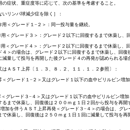
用の症状、重症度等に応じて、次の基準を考慮すること。
ないリンパ球減少症を除く］：
作用＜グレード１−２＞：同一投与量を継続。
作用＜グレード３＞：グレード２以下に回復するまで休薬し、
作用＜グレード４＞：グレード２以下に回復するまで休薬し、
ド４＞の場合は、グレード２以下に回復するまで休薬し、回復
に減量して投与を再開した後グレード４の再発が認められる場
又はＡＳＴ上昇〔１．３、８．２、１１．１．２参照〕：
昇＜グレード１−２＞又はグレード１以下の血中ビリルビン増加
昇＜グレード３−４＞又はグレード１以下の血中ビリルビン増加
するまで休薬し、回復後は２００ｍｇ１日２回から投与を再開
ン増加を伴うＡＳＴ上昇再発＜グレード３−４＞の場合は、グレ
まで休薬し、回復後は２５０ｍｇ１日１回に減量して投与を再