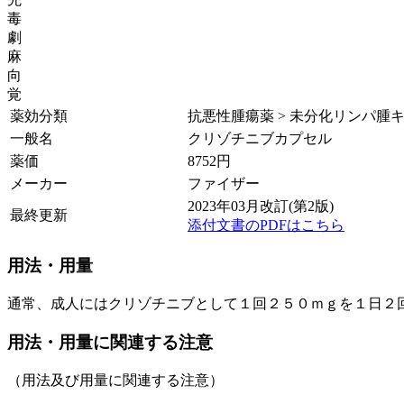
毒
劇
麻
向
覚
薬効分類
抗悪性腫瘍薬 > 未分化リンパ腫キナ
一般名
クリゾチニブカプセル
薬価
8752
円
メーカー
ファイザー
2023年03月改訂(第2版)
最終更新
添付文書のPDFはこちら
用法・用量
通常、成人にはクリゾチニブとして１回２５０ｍｇを１日２
用法・用量に関連する注意
（用法及び用量に関連する注意）