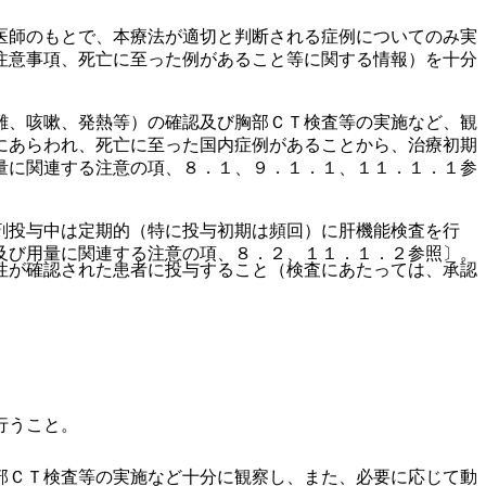
医師のもとで、本療法が適切と判断される症例についてのみ実
注意事項、死亡に至った例があること等に関する情報）を十分
難、咳嗽、発熱等）の確認及び胸部ＣＴ検査等の実施など、観
にあらわれ、死亡に至った国内症例があることから、治療初期
量に関連する注意の項、８．１、９．１．１、１１．１．１参
剤投与中は定期的（特に投与初期は頻回）に肝機能検査を行
及び用量に関連する注意の項、８．２、１１．１．２参照〕。
性が確認された患者に投与すること（検査にあたっては、承認
行うこと。
部ＣＴ検査等の実施など十分に観察し、また、必要に応じて動