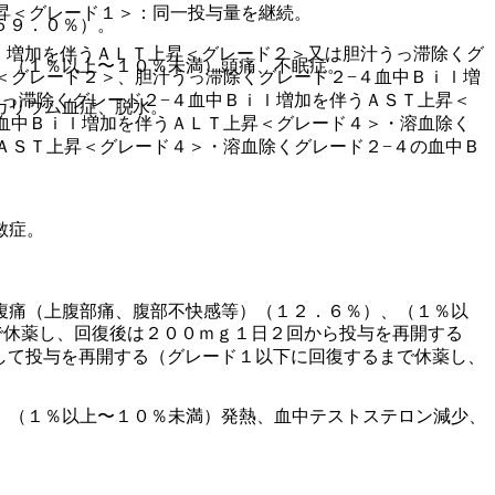
昇＜グレード１＞：同一投与量を継続。
５９．０％）。
ｌ増加を伴うＡＬＴ上昇＜グレード２＞又は胆汁うっ滞除くグ
、（１％以上〜１０％未満）頭痛、不眠症。
＜グレード２＞、胆汁うっ滞除くグレード２−４血中Ｂｉｌ増
っ滞除くグレード２−４血中Ｂｉｌ増加を伴うＡＳＴ上昇＜
カリウム血症、脱水。
血中Ｂｉｌ増加を伴うＡＬＴ上昇＜グレード４＞・溶血除く
ＡＳＴ上昇＜グレード４＞・溶血除くグレード２−４の血中Ｂ
敏症。
腹痛（上腹部痛、腹部不快感等）（１２．６％）、（１％以
で休薬し、回復後は２００ｍｇ１日２回から投与を再開する
して投与を再開する（グレード１以下に回復するまで休薬し、
、（１％以上〜１０％未満）発熱、血中テストステロン減少、