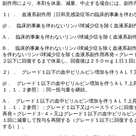
副作用により、本剤を休薬、減量、中止する場合には、副作
１）． 血液系副作用［日和見感染症等の臨床的事象を伴わ
@． 臨床的事象を伴わないリンパ球減少症を除く血液系副
A． 臨床的事象を伴わないリンパ球減少症を除く血液系副
B． 臨床的事象を伴わないリンパ球減少症を除く血液系副
を伴わないリンパ球減少症を除く血液系副作用再発＜グレー
２以下に回復するまで休薬し、回復後は２５０ｍｇ１日１回
２）． グレード１以下の血中ビリルビン増加を伴うＡＬＴ
@． グレード１以下の血中ビリルビン増加を伴うＡＬＴ上
１．１．２参照〕：同一投与量を継続。
A． グレード１以下の血中ビリルビン増加を伴うＡＬＴ上
１．１．２参照〕：グレード１以下又はベースラインに回復
再発＜グレード３−４＞又はグレード１以下の血中ビリルビ
１回に減量して投与を再開する（グレード１以下に回復する
する）］。