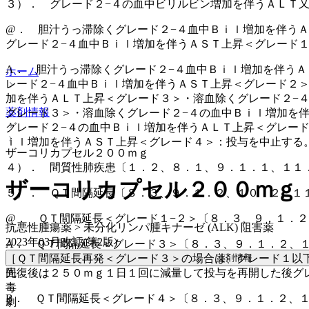
３）． グレード２−４の血中ビリルビン増加を伴うＡＬＴ
@． 胆汁うっ滞除くグレード２−４血中Ｂｉｌ増加を伴う
グレード２−４血中Ｂｉｌ増加を伴うＡＳＴ上昇＜グレード
A． 胆汁うっ滞除くグレード２−４血中Ｂｉｌ増加を伴う
ホーム
レード２−４血中Ｂｉｌ増加を伴うＡＳＴ上昇＜グレード２
加を伴うＡＬＴ上昇＜グレード３＞・溶血除くグレード２−
薬剤情報
グレード３＞・溶血除くグレード２−４の血中Ｂｉｌ増加を
グレード２−４の血中Ｂｉｌ増加を伴うＡＬＴ上昇＜グレー
ｉｌ増加を伴うＡＳＴ上昇＜グレード４＞：投与を中止する
ザーコリカプセル２００ｍｇ
４）． 間質性肺疾患〔１．２、８．１、９．１．１、１１
ザーコリカプセル２００ｍｇ
５）． ＱＴ間隔延長〔８．３、９．１．２、１０．２、１
@． ＱＴ間隔延長＜グレード１−２＞〔８．３、９．１．
抗悪性腫瘍薬 > 未分化リンパ腫キナーゼ (ALK) 阻害薬
2023年03月改訂(第2版)
A． ＱＴ間隔延長＜グレード３＞〔８．３、９．１．２、
［ＱＴ間隔延長再発＜グレード３＞の場合は、グレード１以
薬剤情報
回復後は２５０ｍｇ１日１回に減量して投与を再開した後グ
先
毒
B． ＱＴ間隔延長＜グレード４＞〔８．３、９．１．２、
劇