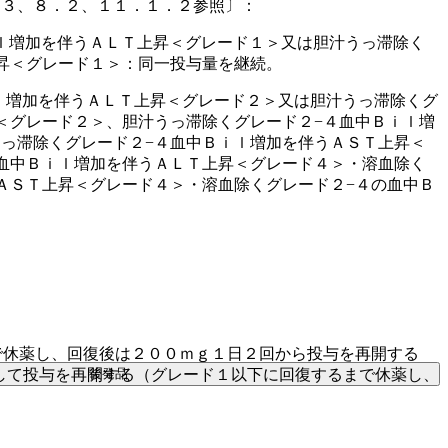
．３、８．２、１１．１．２参照〕：
ｌ増加を伴うＡＬＴ上昇＜グレード１＞又は胆汁うっ滞除く
昇＜グレード１＞：同一投与量を継続。
ｌ増加を伴うＡＬＴ上昇＜グレード２＞又は胆汁うっ滞除くグ
＜グレード２＞、胆汁うっ滞除くグレード２−４血中Ｂｉｌ増
っ滞除くグレード２−４血中Ｂｉｌ増加を伴うＡＳＴ上昇＜
血中Ｂｉｌ増加を伴うＡＬＴ上昇＜グレード４＞・溶血除く
ＡＳＴ上昇＜グレード４＞・溶血除くグレード２−４の血中Ｂ
で休薬し、回復後は２００ｍｇ１日２回から投与を再開する
して投与を再開する（グレード１以下に回復するまで休薬し、
後発品