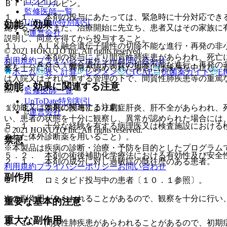
ログイン
Ｂｉｌ：ビリルビン。
監修医師一覧
１．１． 本剤の投与にあたっては、緊急時に十分対応でき
UpToDate特別割引
効能・効果
施すること。また、治療開始に先立ち、患者又はその家族に
運営会社
説明し、同意を得てから投与すること。
１）． ＡＬＫ融合遺伝子陽性の切除不能な進行・再発の非
© 2021 HOKUTO Inc. All rights reserved.
１．２． 本剤の投与により間質性肺疾患があらわれ、死亡
利用規約
プライバシーポリシー
お問い合わせ
２）． ＲＯＳ１融合遺伝子陽性の切除不能な進行・再発の
察を十分に行い、異常が認められた場合には投与を中止し、
ホーム
表・計算
レジメン
CTCAE
抗菌薬ガイド
E
は入院又はそれに準ずる管理の下で、間質性肺疾患等の重篤
効能・効果に関連する注意
照〕。
監修医師一覧
UpToDate特別割引
（効能又は効果に関連する注意）
１．３． 本剤の投与により劇症肝炎、肝不全があらわれ、
運営会社
い、患者の状態を十分に観察し、異常が認められた場合には
５．１． 十分な経験を有する病理医又は検査施設における
© 2021 HOKUTO Inc. All rights reserved.
された体外診断薬を用いること）。
禁忌
※本製品は疾病の診断・治療・予防を目的としたプログラム
５．２． 本剤の術後補助化学療法における有効性及び安全
２．１． 本剤の成分に対し過敏症の既往歴のある患者。
利用規約
プライバシーポリシー
お問い合わせ
副作用
２．２． ロミタピド投与中の患者〔１０．１参照〕。
次の副作用があらわれることがあるので、観察を十分に行い
重要な基本的注意
重大な副作用
８．１． 間質性肺疾患があらわれることがあるので、初期