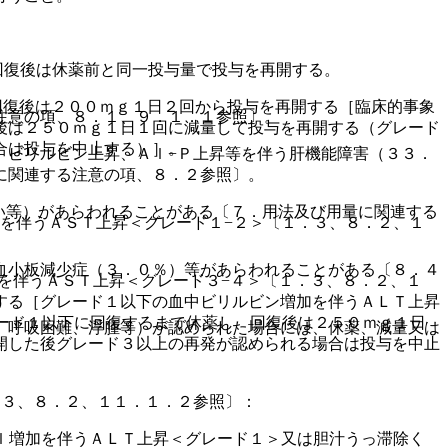
回復後は休薬前と同一投与量で投与を再開する。
回復後は２００ｍｇ１日２回から投与を再開する［臨床的事象
注意の項、８．１、９．１．１参照〕。
後は２５０ｍｇ１日１回に減量して投与を再開する（グレード
合は投与を中止する）］。
、ビリルビン上昇、Ａｌ−Ｐ上昇等を伴う肝機能障害（３３．
に関連する注意の項、８．２参照〕。
い等）があらわれることがある〔７．用法及び用量に関連する
を伴うＡＳＴ上昇＜グレード１−２＞〔１．３、８．２、１
血小板減少症（３．０％）等があらわれることがある〔８．４
を伴うＡＳＴ上昇＜グレード３−４＞〔１．３、８．２、１
する［グレード１以下の血中ビリルビン増加を伴うＡＬＴ上昇
ード１以下に回復するまで休薬し、回復後は２５０ｍｇ１日
、呼吸困難、浮腫等）が認められた場合には、休薬、減量又は
開した後グレード３以上の再発が認められる場合は投与を中止
．３、８．２、１１．１．２参照〕：
ｌ増加を伴うＡＬＴ上昇＜グレード１＞又は胆汁うっ滞除く