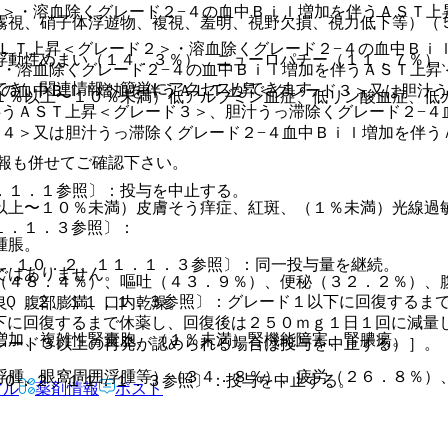
１＞・溶血除くグレード２−４の血中Ｂｉｌ増加を伴うＡＳＴ上
霧視、硝子体浮遊物、複視、羞明、視野欠損、視力低下等）（
ＡＬＴ上昇＜グレード２＞・溶血除くグレード２−４の血中Ｂｉ
浮動性めまい（１４．３％）、ニューロパチー（１１．７％）
＞・溶血除くグレード２−４の血中Ｂｉｌ増加を伴うＡＳＴ上昇
でき、関連情報へ簡単にアクセスができます。
４の血中Ｂｉｌ増加を伴うＡＬＴ上昇＜グレード３＞又は胆汁う
１％以上〜１０％未満）低アルブミン血症、低リン酸血症、低
伴うＡＳＴ上昇＜グレード３＞、胆汁うっ滞除くグレード２−４
ド４＞又は胆汁うっ滞除くグレード２−４血中Ｂｉｌ増加を伴う
。
報も併せてご確認下さい。
．１．１参照〕：投与を中止する。
以上〜１０％未満）皮膚そう痒症、紅斑、（１％未満）光線過
１．１．３参照〕：
腫脹。
２、１０．２、１１．１．３参照〕：同一投与量を継続。
ではありません。
（４８．４％）、嘔吐（４３．９％）、便秘（３２．２％）、
１０．２、１１．１．３参照〕：グレード１以下に回復するま
良、腹部膨満、口内乾燥。
下に回復するまで休薬し、回復後は２５０ｍｇ１日１回に減量
増加、複雑性腎嚢胞、（１％未満）腎機能障害、腎膿瘍。
レード３以上の再発が認められる場合は投与を中止する）］。
浮腫、眼窩周囲浮腫等）（３４．８％）、疲労（２６．８％）
１０．２、１１．１．３参照〕：投与を中止する。
アル
薬剤情報
ポスト