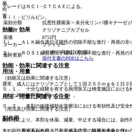
麻
グレードはＮＣＩ−ＣＴＣＡＥによる。
向
覚
Ｂｉｌ：ビリルビン。
薬効分類
抗悪性腫瘍薬 > 未分化リンパ腫キナーゼ (A
効能・効果
一般名
クリゾチニブカプセル
薬価
8752
円
１）． ＡＬＫ融合遺伝子陽性の切除不能な進行・再発の非
メーカー
ファイザー
2023年03月改訂(第2版)
２）． ＲＯＳ１融合遺伝子陽性の切除不能な進行・再発の
最終更新
添付文書のPDFはこちら
効能・効果に関連する注意
用法・用量
（効能又は効果に関連する注意）
通常、成人にはクリゾチニブとして１回２５０ｍｇを１日２
５．１． 十分な経験を有する病理医又は検査施設における
された体外診断薬を用いること）。
用法・用量に関連する注意
５．２． 本剤の術後補助化学療法における有効性及び安全
（用法及び用量に関連する注意）
副作用
副作用により、本剤を休薬、減量、中止する場合には、副作
１）． 血液系副作用［日和見感染症等の臨床的事象を伴わ
次の副作用があらわれることがあるので、観察を十分に行い