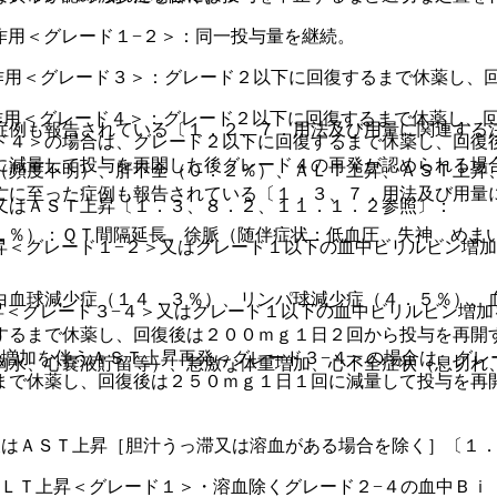
作用＜グレード１−２＞：同一投与量を継続。
作用＜グレード３＞：グレード２以下に回復するまで休薬し、
作用＜グレード４＞：グレード２以下に回復するまで休薬し、
症例も報告されている〔１．２、７．用法及び用量に関連する
ド４＞の場合は、グレード２以下に回復するまで休薬し、回復
に減量して投与を再開した後グレード４の再発が認められる場
（頻度不明）、肝不全（０．２％）、ＡＬＴ上昇、ＡＳＴ上昇
亡に至った症例も報告されている〔１．３、７．用法及び用量
又はＡＳＴ上昇〔１．３、８．２、１１．１．２参照〕：
１％）：ＱＴ間隔延長、徐脈（随伴症状：低血圧、失神、めま
昇＜グレード１−２＞又はグレード１以下の血中ビリルビン増加
白血球減少症（１４．３％）、リンパ球減少症（４．５％）、
昇＜グレード３−４＞又はグレード１以下の血中ビリルビン増加
するまで休薬し、回復後は２００ｍｇ１日２回から投与を再開
ン増加を伴うＡＳＴ上昇再発＜グレード３−４＞の場合は、グレ
胸水、心嚢液貯留等）、急激な体重増加、心不全症状（息切れ
まで休薬し、回復後は２５０ｍｇ１日１回に減量して投与を再
又はＡＳＴ上昇［胆汁うっ滞又は溶血がある場合を除く］〔１
ＡＬＴ上昇＜グレード１＞・溶血除くグレード２−４の血中Ｂｉ