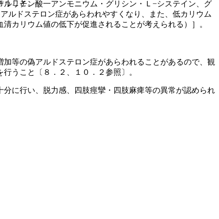
行うこと。
チルリチン酸一アンモニウム・グリシン・Ｌ−システイン、グ
偽アルドステロン症があらわれやすくなり、また、低カリウム
血清カリウム値の低下が促進されることが考えられる）］。
増加等の偽アルドステロン症があらわれることがあるので、観
を行うこと〔８．２、１０．２参照〕。
十分に行い、脱力感、四肢痙攣・四肢麻痺等の異常が認められ