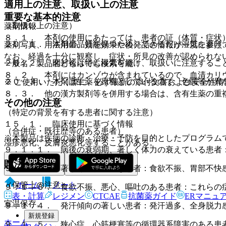
適用上の注意、取扱い上の注意
重要な基本的注意
（取扱い上の注意）
薬剤情報
８．１． 本剤の使用にあたっては、患者の証（体質・症状
２０．１． 本剤の品質を保つため、できるだけ湿気を避け
薬剤写真、用法用量、効能効果や後発品の情報が一度に参照
なお、経過を十分に観察し、症状・所見の改善が認められな
２０．２． 開封後は特に湿気を避け、取扱いに注意するこ
一般名、製品名どちらでも検索可能！
８．２． 本剤にはカンゾウが含まれているので、血清カリ
２０．３． 本剤は生薬を原料としているので、色調等が異
※ ご使用いただく際に、必ず最新の添付文書および安全性情
８．３． 他の漢方製剤等を併用する場合は、含有生薬の重
その他の注意
（特定の背景を有する患者に関する注意）
１５．１． 臨床使用に基づく情報
（合併症・既往歴等のある患者）
※本製品は疾病の診断・治療・予防を目的としたプログラム
湿疹悪化、皮膚炎悪化等することがある。
９．１．１． 病後の衰弱期、著しく体力の衰えている患者
貯法
９．１．２． 著しく胃腸虚弱な患者：食欲不振、胃部不快
ホーム
ノート
（保管上の注意）
９．１．３． 食欲不振、悪心、嘔吐のある患者：これらの
表・計算
レジメン
CTCAE
抗菌薬ガイド
ERマニュ
室温保存。
９．１．４． 発汗傾向の著しい患者：発汗過多、全身脱力
新規登録
ホーム
９．１．５． 狭心症、心筋梗塞等の循環器系障害のある患