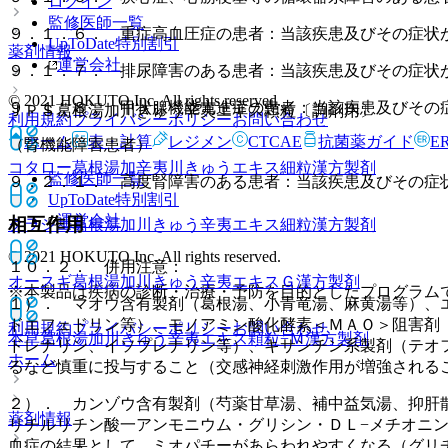
ログイン
監修医師一覧
９．１．６． 重症高血圧症の患者：当該疾患及びその症状
UpToDate特別割引
薬剤情報
運営会社
９．１．７． 排尿障害のある患者：当該疾患及びその症状
© 2021 HOKUTO Inc. All rights reserved.
９．１．８． 甲状腺機能亢進症の患者：当該疾患及びその
ＪＰＳ葛根湯加川きゅう辛夷エキス顆粒〔調剤用〕
利用規約
プライバシーポリシー
お問い合わせ
ホーム
表・計算
レジメン
CTCAE
抗菌薬ガイド
E
（腎機能障害患者）
コタロー葛根湯加辛夷川きゅうエキス細粒
漢方製剤
監修医師一覧
９．２．１． 高度腎障害のある患者：当該疾患及びその症
UpToDate特別割引
運営会社
相互作用
クラシエ葛根湯加川きゅう辛夷エキス細粒
漢方製剤
© 2021 HOKUTO Inc. All rights reserved.
１０．２． 併用注意：
オースギ葛根湯加川きゅう辛夷エキスＧ
漢方製剤
※本製品は疾病の診断・治療・予防を目的としたプログラム
１）． マオウ含有製剤（葛根湯、小青竜湯、麻黄湯等）、
ドエフェドリン等）、モノアミン酸化酵素＜ＭＡＯ＞阻害剤
利用規約
プライバシーポリシー
お問い合わせ
本草葛根湯加川きゅう辛夷エキス顆粒−Ｍ
漢方製剤
ドレナリン、イソプレナリン等）、キサンチン系製剤（テオ
ホーム
るなど慎重に投与すること（交感神経刺激作用が増強される
２）． カンゾウ含有製剤（芍薬甘草湯、補中益気湯、抑肝
薬剤情報
リチルリチン酸一アンモニウム・グリシン・ＤＬ−メチオニ
血症の結果として、ミオパチーがあらわれやすくなる（グリ