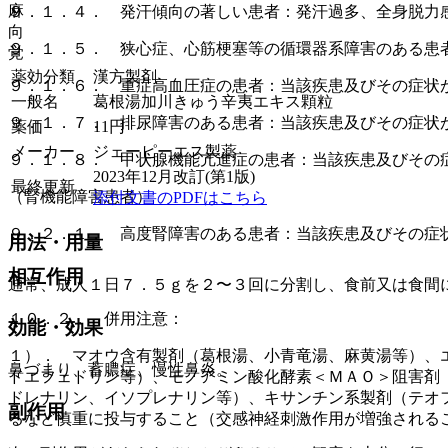
麻
９．１．４． 発汗傾向の著しい患者：発汗過多、全身脱力
向
９．１．５． 狭心症、心筋梗塞等の循環器系障害のある患
覚
薬効分類
漢方製剤
９．１．６． 重症高血圧症の患者：当該疾患及びその症状
一般名
葛根湯加川きゅう辛夷エキス顆粒
９．１．７． 排尿障害のある患者：当該疾患及びその症状
薬価
11
円
メーカー
ジェーピーエス製薬
９．１．８． 甲状腺機能亢進症の患者：当該疾患及びその
2023年12月改訂(第1版)
最終更新
（腎機能障害患者）
添付文書のPDFはこちら
９．２．１． 高度腎障害のある患者：当該疾患及びその症
用法・用量
相互作用
通常、成人１日７．５ｇを２〜３回に分割し、食前又は食間
１０．２． 併用注意：
効能・効果
１）． マオウ含有製剤（葛根湯、小青竜湯、麻黄湯等）、
鼻づまり、蓄膿症、慢性鼻炎。
ドエフェドリン等）、モノアミン酸化酵素＜ＭＡＯ＞阻害剤
ドレナリン、イソプレナリン等）、キサンチン系製剤（テオ
副作用
るなど慎重に投与すること（交感神経刺激作用が増強される