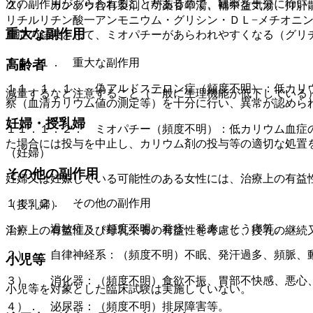
次の副作用があらわれることがあるので、観察を十分に行い
２）． カンゾウ含有製剤（芍薬甘草湯、補中益気湯、抑肝
リチルリチン酸一アンモニウム・グリシン・ＤＬ−メチオニ
重大な副作用
血症の結果として、ミオパチーがあらわれやすくなる（グリ
１１．１． 重大な副作用
高齢者
１１．１．１． 偽アルドステロン症（頻度不明）：低カリ
減量するなど注意すること（一般に生理機能が低下している
察（血清カリウム値の測定等）を十分に行い、異常が認めら
妊婦・授乳婦
１１．１．２． ミオパチー（頻度不明）：低カリウム血症
た場合には投与を中止し、カリウム剤の投与等の適切な処置
（妊婦）
その他の副作用
妊婦又は妊娠している可能性のある女性には、治療上の有益
１１．２． その他の副作用
（授乳婦）
１）． 過敏症：（頻度不明）発疹、発赤、そう痒等。
治療上の有益性及び母乳栄養の有益性を考慮し、授乳の継続
２）． 自律神経系：（頻度不明）不眠、発汗過多、頻脈、
小児等
３）． 消化器：（頻度不明）食欲不振、胃部不快感、悪心
小児等を対象とした臨床試験は実施していない。
４）． 泌尿器：（頻度不明）排尿障害等。