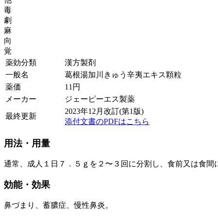
毒
劇
麻
向
覚
薬効分類
漢方製剤
一般名
葛根湯加川きゅう辛夷エキス顆粒
薬価
11
円
メーカー
ジェーピーエス製薬
2023年12月改訂(第1版)
最終更新
添付文書のPDFはこちら
用法・用量
通常、成人１日７．５ｇを２〜３回に分割し、食前又は食間
効能・効果
鼻づまり、蓄膿症、慢性鼻炎。