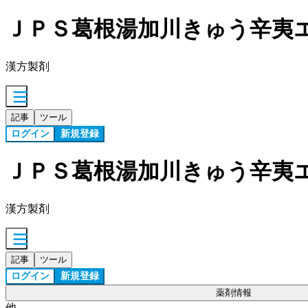
ＪＰＳ葛根湯加川きゅう辛夷
漢方製剤
記事
ツール
ログイン
新規登録
ＪＰＳ葛根湯加川きゅう辛夷
漢方製剤
記事
ツール
ログイン
新規登録
薬剤情報
他