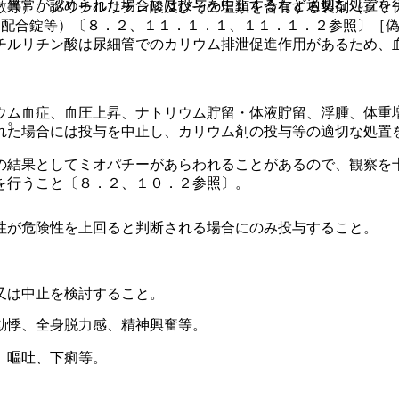
、異常が認められた場合には投与を中止するなど適切な処置を
散等）、グリチルリチン酸及びその塩類を含有する製剤（グリ
ン配合錠等）〔８．２、１１．１．１、１１．１．２参照〕［
チルリチン酸は尿細管でのカリウム排泄促進作用があるため、
ウム血症、血圧上昇、ナトリウム貯留・体液貯留、浮腫、体重
）。
れた場合には投与を中止し、カリウム剤の投与等の適切な処置
の結果としてミオパチーがあらわれることがあるので、観察を
を行うこと〔８．２、１０．２参照〕。
性が危険性を上回ると判断される場合にのみ投与すること。
又は中止を検討すること。
動悸、全身脱力感、精神興奮等。
、嘔吐、下痢等。