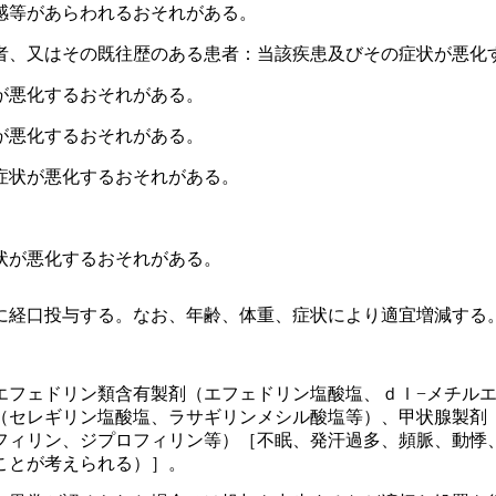
感等があらわれるおそれがある。
者、又はその既往歴のある患者：当該疾患及びその症状が悪化
が悪化するおそれがある。
が悪化するおそれがある。
症状が悪化するおそれがある。
状が悪化するおそれがある。
に経口投与する。なお、年齢、体重、症状により適宜増減する
エフェドリン類含有製剤（エフェドリン塩酸塩、ｄｌ−メチル
（セレギリン塩酸塩、ラサギリンメシル酸塩等）、甲状腺製剤
フィリン、ジプロフィリン等）［不眠、発汗過多、頻脈、動悸
ことが考えられる）］。