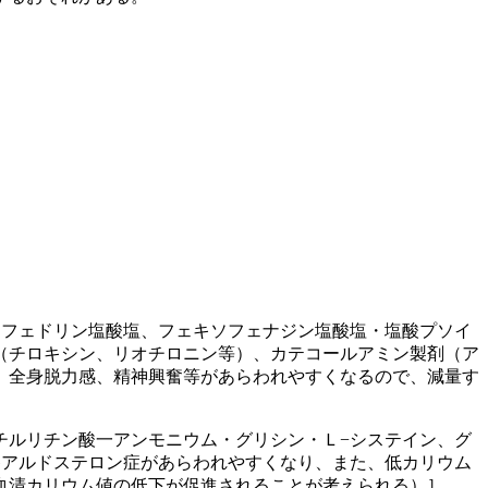
エフェドリン塩酸塩、フェキソフェナジン塩酸塩・塩酸プソイ
（チロキシン、リオチロニン等）、カテコールアミン製剤（ア
、全身脱力感、精神興奮等があらわれやすくなるので、減量す
チルリチン酸一アンモニウム・グリシン・Ｌ−システイン、グ
偽アルドステロン症があらわれやすくなり、また、低カリウム
血清カリウム値の低下が促進されることが考えられる）］。