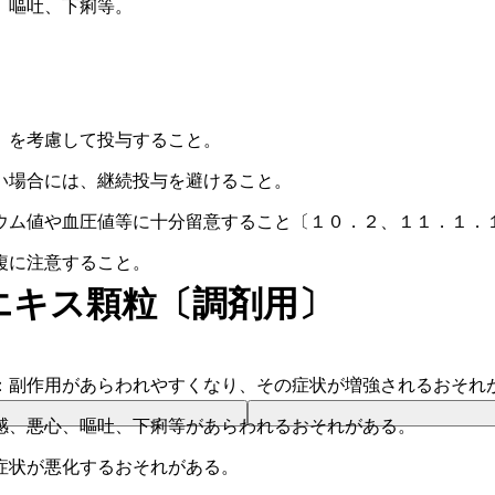
、嘔吐、下痢等。
）を考慮して投与すること。
い場合には、継続投与を避けること。
ウム値や血圧値等に十分留意すること〔１０．２、１１．１．
複に注意すること。
エキス顆粒〔調剤用〕
：副作用があらわれやすくなり、その症状が増強されるおそれ
感、悪心、嘔吐、下痢等があらわれるおそれがある。
症状が悪化するおそれがある。