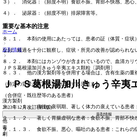
３）． 消化器：（頻度不明）食欲不振、胃部不快感、悪心
４）． 泌尿器：（頻度不明）排尿障害等。
重要な基本的注意
ホーム
８．１． 本剤の使用にあたっては、患者の証（体質・症状
薬剤情報
なお、経過を十分に観察し、症状・所見の改善が認められな
８．２． 本剤にはカンゾウが含まれているので、血清カリ
ＪＰＳ葛根湯加川きゅう辛夷エキス顆粒〔調剤用〕
８．３． 他の漢方製剤等を併用する場合は、含有生薬の重
ＪＰＳ葛根湯加川きゅう辛夷
（特定の背景を有する患者に関する注意）
（合併症・既往歴等のある患者）
漢方製剤
９．１．１． 病後の衰弱期、著しく体力の衰えている患者
2023年12月改訂(第1版)
薬剤情報
９．１．２． 著しく胃腸虚弱な患者：食欲不振、胃部不快
他
毒
９．１．３． 食欲不振、悪心、嘔吐のある患者：これらの
劇