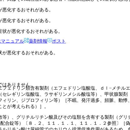
が悪化するおそれがある。
が悪化するおそれがある。
症状が悪化するおそれがある。
Rマニュアル
薬剤情報
ポスト
状が悪化するおそれがある。
ではありません。
エフェドリン類含有製剤（エフェドリン塩酸塩、ｄｌ−メチル
（セレギリン塩酸塩、ラサギリンメシル酸塩等）、甲状腺製剤
フィリン、ジプロフィリン等）［不眠、発汗過多、頻脈、動悸
ことが考えられる）］。
散等）、グリチルリチン酸及びその塩類を含有する製剤（グリ
ン配合錠等）〔８．２、１１．１．１、１１．１．２参照〕［
チルリチン酸は尿細管でのカリウム排泄促進作用があるため、