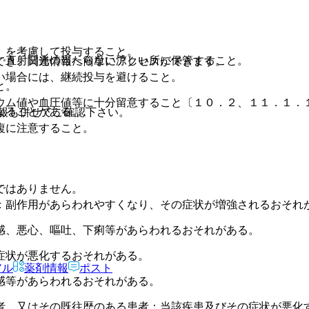
）を考慮して投与すること。
、直射日光の当たらない涼しい所に保管すること。
でき、関連情報へ簡単にアクセスができます。
い場合には、継続投与を避けること。
と。
ウム値や血圧値等に十分留意すること〔１０．２、１１．１．
なることがある。
報も併せてご確認下さい。
複に注意すること。
ではありません。
：副作用があらわれやすくなり、その症状が増強されるおそれ
感、悪心、嘔吐、下痢等があらわれるおそれがある。
症状が悪化するおそれがある。
アル
薬剤情報
ポスト
感等があらわれるおそれがある。
者、又はその既往歴のある患者：当該疾患及びその症状が悪化