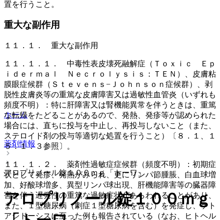
置を行うこと。
重大な副作用
１１．１． 重大な副作用
１１．１．１． 中毒性表皮壊死融解症（Ｔｏｘｉｃ Ｅｐ
ｉｄｅｒｍａｌ Ｎｅｃｒｏｌｙｓｉｓ：ＴＥＮ）、皮膚粘
膜眼症候群（Ｓｔｅｖｅｎｓ−Ｊｏｈｎｓｏｎ症候群）、剥
脱性皮膚炎等の重篤な皮膚障害又は過敏性血管炎（いずれも
頻度不明）：特に肝障害又は腎機能異常を伴うときは、重篤
ホーム
な転帰をたどることがあるので、発熱、発疹等が認められた
場合には、直ちに投与を中止し、再投与しないこと（また、
ステロイド剤の投与等適切な処置を行うこと）〔８．１、１
薬剤情報
５．１．３参照〕。
１１．１．２． 薬剤性過敏症症候群（頻度不明）：初期症
アロプリノール錠１００ｍｇ「トーワ」
状として発疹、発熱がみられ、更にリンパ節腫脹、白血球増
加、好酸球増多、異型リンパ球出現、肝機能障害等の臓器障
アロプリノール錠１００ｍｇ
害を伴う遅発性の重篤な過敏症状があらわれることがあり、
また、１型糖尿病（劇症１型糖尿病を含む）を発症し、ケト
アシドーシスに至った例も報告されている（なお、ヒトヘル