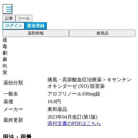
記事
ツール
ログイン
新規登録
薬剤情報
後発品
後
毒
劇
麻
向
覚
痛風・高尿酸血症治療薬 > キサンチン
薬効分類
オキシダーゼ (XO) 阻害薬
一般名
アロプリノール100mg錠
薬価
10.8
円
メーカー
東和薬品
2023年04月改訂(第1版)
最終更新
添付文書のPDFはこちら
用法・用量