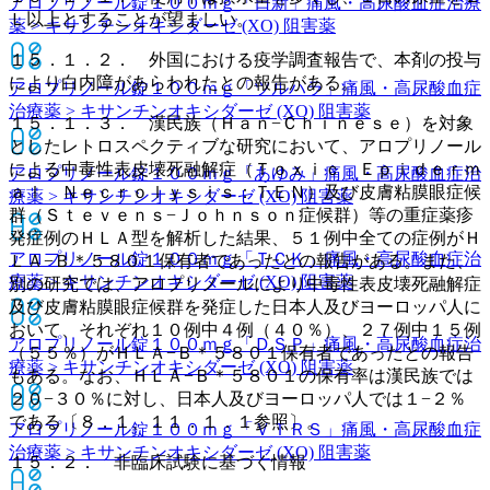
アロプリノール錠１００ｍｇ「日新」
痛風・高尿酸血症治療
Ｌ以上とすることが望ましい。
薬 > キサンチンオキシダーゼ (XO) 阻害薬
１５．１．２． 外国における疫学調査報告で、本剤の投与
により白内障があらわれたとの報告がある。
アロプリノール錠１００ｍｇ「ツルハラ」
痛風・高尿酸血症
治療薬 > キサンチンオキシダーゼ (XO) 阻害薬
１５．１．３． 漢民族（Ｈａｎ−Ｃｈｉｎｅｓｅ）を対象
としたレトロスペクティブな研究において、アロプリノール
による中毒性表皮壊死融解症（Ｔｏｘｉｃ Ｅｐｉｄｅｒｍ
アロプリノール錠１００ｍｇ「あゆみ」
痛風・高尿酸血症治
ａｌ Ｎｅｃｒｏｌｙｓｉｓ：ＴＥＮ）及び皮膚粘膜眼症候
療薬 > キサンチンオキシダーゼ (XO) 阻害薬
群（Ｓｔｅｖｅｎｓ−Ｊｏｈｎｓｏｎ症候群）等の重症薬疹
発症例のＨＬＡ型を解析した結果、５１例中全ての症例がＨ
アロプリノール錠１００ｍｇ「ＴＣＫ」
痛風・高尿酸血症治
ＬＡ−Ｂ＊５８０１保有者であったとの報告がある。また、
療薬 > キサンチンオキシダーゼ (XO) 阻害薬
別の研究では、アロプリノールにより中毒性表皮壊死融解症
及び皮膚粘膜眼症候群を発症した日本人及びヨーロッパ人に
おいて、それぞれ１０例中４例（４０％）、２７例中１５例
アロプリノール錠１００ｍｇ「ＤＳＰ」
痛風・高尿酸血症治
（５５％）がＨＬＡ−Ｂ＊５８０１保有者であったとの報告
療薬 > キサンチンオキシダーゼ (XO) 阻害薬
もある。なお、ＨＬＡ−Ｂ＊５８０１の保有率は漢民族では
２０−３０％に対し、日本人及びヨーロッパ人では１−２％
である〔８．１、１１．１．１参照〕。
アロプリノール錠１００ｍｇ「ＶＴＲＳ」
痛風・高尿酸血症
治療薬 > キサンチンオキシダーゼ (XO) 阻害薬
１５．２． 非臨床試験に基づく情報