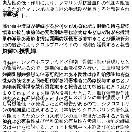
る）］。
素活性の低下作用により、クマリン系抗凝血剤の代謝を阻害
するためクマリン系抗凝血剤の半減期が延長すると報告され
高齢者
ている）］。
４）． クロルプロパミド［クロルプロパミドの作用を増強
高い血中濃度が持続するおそれがあるので、用量に留意して
するので、血糖値の変動に注意し、クロルプロパミドの投与
慎重に投与すること（本剤の主代謝物は主として腎から排泄
量の減量あるいは投与間隔の延長を考慮すること（尿細管分
されるが、高齢者では腎機能が低下していることが多い）。
泌の競合によりクロルプロパミドの半減期が延長すると報告
妊婦・授乳婦
されている）］。
５）． シクロホスファミド水和物［骨髄抑制が発現したと
（妊婦）
の報告があるので、定期的に血液検査を行い、白血球減少等
の副作用の発現に注意すること（本剤又は本剤の代謝物がシ
妊婦又は妊娠している可能性のある女性には、治療上の有益
クロホスファミドの肝代謝を阻害する、又は、シクロホスフ
性が危険性を上回ると判断される場合にのみ投与すること。
ァミド腎排泄を競合阻害すると報告されている）］。
動物実験（マウス）の妊娠１０日目又は１３日目に５０及び
１００ｍｇ／ｋｇを腹腔内投与したところ、胎仔催奇形作用
６）． シクロスポリン［シクロスポリンの血中濃度が上昇
が認められたと報告されている。
し腎機能低下が発現したとの報告があるので、シクロスポリ
ンの投与量に注意すること（本剤がシクロスポリンの肝代謝
（授乳婦）
を阻害するためシクロスポリンの血中濃度が上昇すると報告
治療上の有益性及び母乳栄養の有益性を考慮し、授乳の継続
されている）］。
又は中止を検討すること（ヒト母乳中へ本剤及びその代謝物