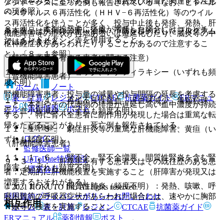
な増強をみることがある〔７．用法及び用量に関連する注意
アシドーシスに至った例も報告されている（なお、ヒトヘル
の項参照〕。
ペスウイルス６再活性化（ＨＨＶ−６再活性化）等のウイル
ス再活性化を伴うことが多く、投与中止後も発疹、発熱、肝
８．４． 本剤投与中に痛風が増悪した場合にはコルヒチ
※本製品は疾病の診断・治療・予防を目的としたプログラム
機能障害等の症状が再燃あるいは遷延化したり、脳炎等の中
ン、インドメタシン等を併用すること。
ではありません。
枢神経症状があらわれたりすることがあるので注意するこ
と）〔８．１参照〕。
（特定の背景を有する患者に関する注意）
１１．１．３． ショック、アナフィラキシー（いずれも頻
（腎機能障害患者）
度不明）。
ホーム
ノート
腎機能障害患者：投与量の減量や投与間隔の延長を考慮する
表・計算
レジメン
CTCAE
抗菌薬ガイド
ERマニュ
１１．１．４． 再生不良性貧血、汎血球減少、無顆粒球
こと（本剤やその代謝物の排泄が遅延し高い血中濃度が持続
アル
薬剤情報
ポスト
症、血小板減少（いずれも頻度不明）。
する）、特に腎不全患者に副作用が発現した場合は重篤な転
帰をたどることがあり、死亡例も報告されている。
新規登録
１１．１．５． 劇症肝炎等の重篤な肝機能障害、黄疸（い
ログイン
ずれも頻度不明）。
（肝機能障害患者）
監修医師一覧
１１．１．６． 腎不全、腎不全増悪、間質性腎炎を含む腎
UpToDate特別割引
９．３．１． 肝疾患を有する患者又はその既往歴のある患
障害（いずれも頻度不明）。
運営会社
者：定期的に肝機能検査を実施すること（肝障害が発現又は
増悪するおそれがある）。
１１．１．７． 間質性肺炎（頻度不明）：発熱、咳嗽、呼
© 2021 HOKUTO Inc. All rights reserved.
利用規約
プライバシーポリシー
お問い合わせ
吸困難等の呼吸器症状があらわれた場合には、速やかに胸部
相互作用
Ｘ線等の検査を実施すること。
ホーム
表・計算
レジメン
CTCAE
抗菌薬ガイド
ERマニュアル
薬剤情報
ポスト