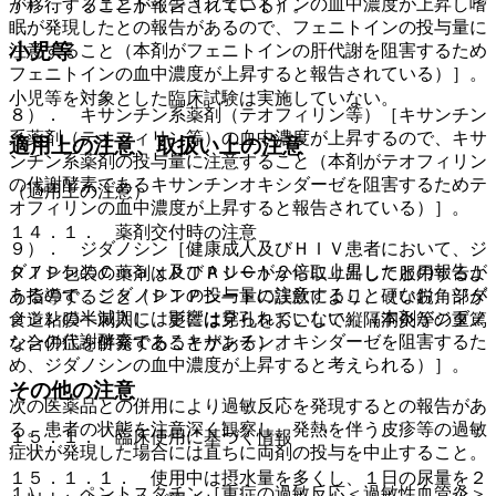
７）． フェニトイン［フェニトインの血中濃度が上昇し嗜
が移行することが報告されている）。
眠が発現したとの報告があるので、フェニトインの投与量に
小児等
注意すること（本剤がフェニトインの肝代謝を阻害するため
フェニトインの血中濃度が上昇すると報告されている）］。
小児等を対象とした臨床試験は実施していない。
８）． キサンチン系薬剤（テオフィリン等）［キサンチン
系薬剤（テオフィリン等）の血中濃度が上昇するので、キサ
適用上の注意、取扱い上の注意
ンチン系薬剤の投与量に注意すること（本剤がテオフィリン
の代謝酵素であるキサンチンオキシダーゼを阻害するためテ
（適用上の注意）
オフィリンの血中濃度が上昇すると報告されている）］。
１４．１． 薬剤交付時の注意
９）． ジダノシン［健康成人及びＨＩＶ患者において、ジ
ダノシンのＣｍａｘ及びＡＵＣが２倍に上昇したとの報告が
ＰＴＰ包装の薬剤はＰＴＰシートから取り出して服用するよ
あるので、ジダノシンの投与量に注意すること（なお、ジダ
う指導すること（ＰＴＰシートの誤飲により、硬い鋭角部が
ノシンの半減期には影響は見られていない）（本剤がジダノ
食道粘膜へ刺入し、更には穿孔をおこして縦隔洞炎等の重篤
シンの代謝酵素であるキサンチンオキシダーゼを阻害するた
な合併症を併発することがある）。
め、ジダノシンの血中濃度が上昇すると考えられる）］。
その他の注意
次の医薬品との併用により過敏反応を発現するとの報告があ
る。患者の状態を注意深く観察し、発熱を伴う皮疹等の過敏
１５．１． 臨床使用に基づく情報
症状が発現した場合には直ちに両剤の投与を中止すること。
１５．１．１． 使用中は摂水量を多くし、１日の尿量を２
１）． ペントスタチン［重症の過敏反応＜過敏性血管炎＞