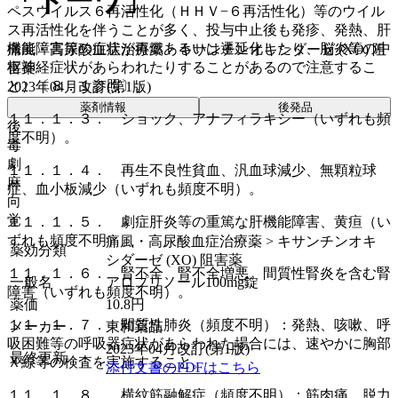
「トーワ」
ペスウイルス６再活性化（ＨＨＶ−６再活性化）等のウイル
ス再活性化を伴うことが多く、投与中止後も発疹、発熱、肝
機能障害等の症状が再燃あるいは遷延化したり、脳炎等の中
痛風・高尿酸血症治療薬 > キサンチンオキシダーゼ (XO) 阻
枢神経症状があらわれたりすることがあるので注意するこ
害薬
と）〔８．１参照〕。
2023年04月改訂(第1版)
薬剤情報
後発品
１１．１．３． ショック、アナフィラキシー（いずれも頻
後
度不明）。
毒
劇
１１．１．４． 再生不良性貧血、汎血球減少、無顆粒球
麻
症、血小板減少（いずれも頻度不明）。
向
覚
１１．１．５． 劇症肝炎等の重篤な肝機能障害、黄疸（い
ずれも頻度不明）。
痛風・高尿酸血症治療薬 > キサンチンオキ
薬効分類
シダーゼ (XO) 阻害薬
１１．１．６． 腎不全、腎不全増悪、間質性腎炎を含む腎
一般名
アロプリノール100mg錠
障害（いずれも頻度不明）。
薬価
10.8
円
１１．１．７． 間質性肺炎（頻度不明）：発熱、咳嗽、呼
メーカー
東和薬品
吸困難等の呼吸器症状があらわれた場合には、速やかに胸部
2023年04月改訂(第1版)
最終更新
Ｘ線等の検査を実施すること。
添付文書のPDFはこちら
１１．１．８． 横紋筋融解症（頻度不明）：筋肉痛、脱力