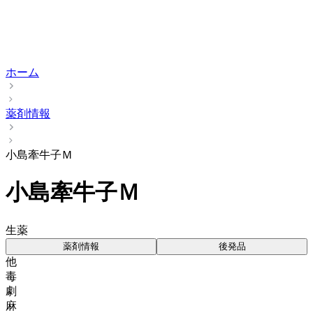
ホーム
薬剤情報
小島牽牛子Ｍ
小島牽牛子Ｍ
生薬
薬剤情報
後発品
他
毒
劇
麻