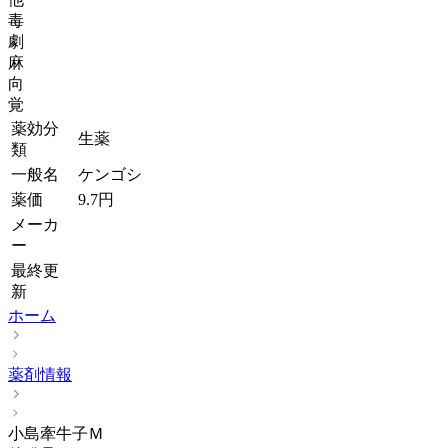
毒
劇
麻
向
覚
薬効分
生薬
類
一般名
ケンゴシ
薬価
9.7
円
メーカ
ー
最終更
新
ホーム
薬剤情報
小島牽牛子Ｍ