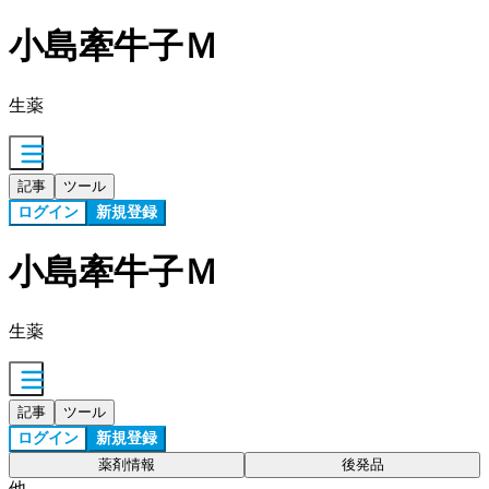
小島牽牛子Ｍ
生薬
記事
ツール
ログイン
新規登録
小島牽牛子Ｍ
生薬
記事
ツール
ログイン
新規登録
薬剤情報
後発品
他