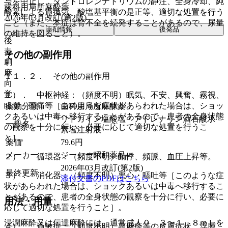
与を中止し、ダントロレンナトリウムの静注、全身冷却、純
歯科用局所麻酔薬
酸素による過換気、酸塩基平衡の是正等、適切な処置を行う
2026年03月改訂(第2版)
こと（また、本症は腎不全を続発することがあるので、尿量
薬剤情報
後発品
の維持を図ること）。
後
毒
その他の副作用
劇
麻
１１．２． その他の副作用
向
覚
１）． 中枢神経：（頻度不明）眠気、不安、興奮、霧視、
眩暈、頭痛等［このような症状があらわれた場合は、ショッ
薬効分類
歯科用局所麻酔薬
クあるいは中毒へ移行することがあるので、患者の全身状態
リドカイン塩酸塩・アドレナリン酒石酸水
一般名
の観察を十分に行い、必要に応じて適切な処置を行うこ
素塩注射液
と］。
薬価
79.6
円
メーカー
ジーシー昭和薬品
２）． 循環器：（頻度不明）動悸、頻脈、血圧上昇等。
2026年03月改訂(第2版)
最終更新
３）． 消化器：（頻度不明）悪心・嘔吐等［このような症
添付文書のPDFはこちら
状があらわれた場合は、ショックあるいは中毒へ移行するこ
とがあるので、患者の全身状態の観察を十分に行い、必要に
用法・用量
応じて適切な処置を行うこと］。
浸潤麻酔又は伝達麻酔には、通常成人０．３〜１．８ｍＬを
４）． 過敏症：（頻度不明）蕁麻疹等の皮膚症状、浮腫