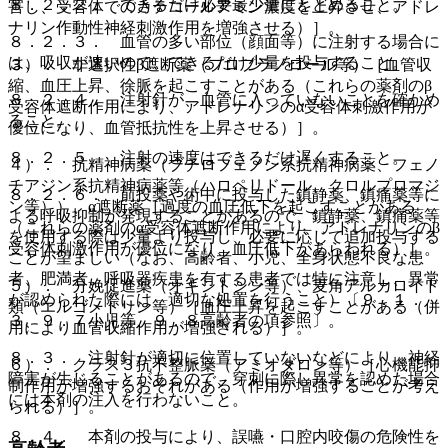
８．２．２． できるだけ必要最少量にとどめること。
害し、受容体でのカテコールアミン濃度を上昇させ、アドレ
ナリン作動性神経刺激作用を増強させる）］。
８．２．３． 血管の多い部位（顔面等）に注射する場合に
は、吸収が速いので、できるだけ少量を投与すること。
３）． 非選択性β遮断薬（プロプラノロール等）［血管収
縮、血圧上昇、徐脈を起こすことがある（これらの薬剤のβ
８．２．４． 注射針が、血管に入っていないことを確かめ
受容体遮断作用により、アドレナリンのα受容体刺激作用が
ること。
優位になり、血管抵抗性を上昇させる）］。
８．２．５． 注射の速度はできるだけ遅くすること。
４）． 抗精神病薬（ブチロフェノン系抗精神病薬、フェノ
チアジン系抗精神病薬等（ハロペリドール、クロルプロマジ
８．２．６． 前投薬や術中に投与した鎮静薬、鎮痛薬等に
ン等））、α遮断薬［過度の血圧低下を起こすことがある
よる呼吸抑制が発現することがあるので、鎮静薬、鎮痛薬等
（これらの薬剤のα受容体遮断作用により、アドレナリンのβ
を使用する際は少量より投与し、必要に応じて追加投与する
受容体刺激作用が優位になり、血圧低下があらわれる）］。
ことが望ましい（なお、高齢者、小児、全身状態不良な患
者、肥満者、呼吸器疾患を有する患者では特に注意し、異常
５）． 分娩促進薬（オキシトシン等）、麦角アルカロイド
が認められた際には、適切な処置を行うこと）〔９．１．
類（エルゴメトリン等）［血圧上昇を起こすことがある（併
３、９．７小児等、９．８高齢者の項参照〕。
用により血管収縮作用が増強される）］。
８．３． 注射針が適切に位置していないなどにより、神経
６）． クラス３抗不整脈薬（アミオダロン等）［心機能抑
障害が生じることがあるので、穿刺に際し異常を認めた場合
制作用が増強するおそれがある（作用が増強することが考え
には本剤の注入を行わないこと。
られる）］。
８．４． 本剤の投与により、誤嚥・口腔内咬傷の危険性を