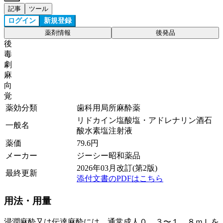
記事
ツール
ログイン
新規登録
薬剤情報
後発品
後
毒
劇
麻
向
覚
薬効分類
歯科用局所麻酔薬
リドカイン塩酸塩・アドレナリン酒石
一般名
酸水素塩注射液
薬価
79.6
円
メーカー
ジーシー昭和薬品
2026年03月改訂(第2版)
最終更新
添付文書のPDFはこちら
用法・用量
浸潤麻酔又は伝達麻酔には、通常成人０．３〜１．８ｍＬを