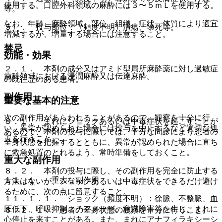
使用する。口腔外科領域の麻酔には３〜５ｍＬを使用する。
等。
なお、年齢、麻酔領域、部位、組織、症状、体質により適宜
５）． 投与部位：（頻度不明）潰瘍、壊死等。
増減するが、増量する場合には注意すること。
禁忌
効能・効果
２．１． 本剤の成分又はアミド型局所麻酔薬に対し過敏症
歯科領域における浸潤麻酔又は伝達麻酔。
の既往歴のある患者。
副作用
重要な基本的注意
次の副作用があらわれることがあるので、観察を十分に行
８．１． まれにショックあるいは中毒症状を起こすことが
い、異常が認められた場合には投与を中止するなど適切な処
あるので、本剤の投与に際しては、十分な問診により患者の
置を行うこと。
全身状態を把握するとともに、異常が認められた場合に直ち
に救急処置のとれるよう、常時準備をしておくこと。
重大な副作用
８．２． 本剤の投与に際し、その副作用を完全に防止する
１１．１． 重大な副作用
方法はないが、ショックあるいは中毒症状をできるだけ避け
るために、次の点に留意すること。
１１．１．１． ショック（頻度不明）：徐脈、不整脈、血
圧低下、呼吸抑制、チアノーゼ、意識障害等を生じ、まれに
８．２．１． 患者の全身状態の観察を十分に行うこと。
心停止を来すことがある。また、まれにアナフィラキシーシ