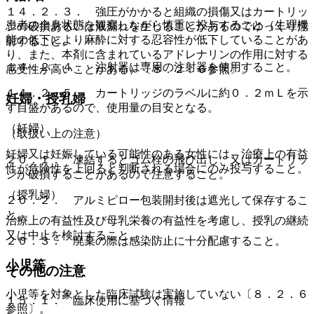
１４．２．３． 強圧がかかると組織の損傷又はカートリッ
患者の全身状態を観察しながら慎重に投与すること（生理機
ジの破損あるいは液漏れを生じることがあるのでゆっくり注
能の低下により麻酔に対する忍容性が低下していることがあ
射すること。
り、また、本剤に含まれているアドレナリンの作用に対する
１４．２．４． 注射器は専用の注射器を使用すること。
感受性が高いことがある）〔８．２．６参照〕。
１４．２．５． カートリッジのラベルに約０．２ｍＬを示
妊婦・授乳婦
す目盛があるので、使用量の目安となる。
（妊婦）
（取扱い上の注意）
妊婦又は妊娠している可能性のある女性には、治療上の有益
２０．１． 凍結するとゴム栓の飛び出し、又はカートリッ
性が危険性を上回ると判断される場合にのみ投与すること。
ジが破損することがあるので注意すること。
（授乳婦）
２０．２． アルミピロー包装開封後は遮光して保存するこ
と。
治療上の有益性及び母乳栄養の有益性を考慮し、授乳の継続
又は中止を検討すること。
２０．３． 廃棄の際は感染防止に十分配慮すること。
小児等
その他の注意
小児等を対象とした臨床試験は実施していない〔８．２．６
１５．１． 臨床使用に基づく情報
参照〕。