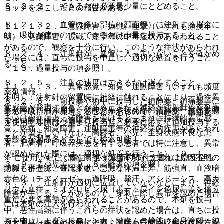
８．２．２． できるだけ必要最少量にとどめること。
ョックを起こしたとの報告がある。
８．２．３． 血管の多い部位（顔面等）に注射する場合に
１１．１．２． 意識障害、振戦、痙攣（いずれも頻度不
は、吸収が速いので、できるだけ少量を投与すること。
明）：意識障害、振戦、痙攣等の中毒症状があらわれること
があるので、観察を十分に行い、このような症状があらわれ
８．２．４． 注射針が、血管に入っていないことを確かめ
た場合には、直ちに投与を中止し、適切な処置を行うこと
ること。
〔１３．過量投与の項参照〕。
８．２．５． 注射の速度はできるだけ遅くすること。
１１．１．３． 異常感覚、知覚・運動障害（いずれも頻度
薬剤情報
不明）：注射針の留置時に神経に触れることにより一過性異
８．２．６． 前投薬や術中に投与した鎮静薬、鎮痛薬等に
常感覚が発現することがある。また、神経が注射針や薬剤あ
薬剤写真、用法用量、効能効果や後発品の情報が一度に参照
よる呼吸抑制が発現することがあるので、鎮静薬、鎮痛薬等
るいは虚血によって障害を受けると、まれに持続的異常感
でき、関連情報へ簡単にアクセスができます。
を使用する際は少量より投与し、必要に応じて追加投与する
覚、疼痛、知覚障害、運動障害等の神経学的疾患があらわれ
ことが望ましい（なお、高齢者、小児、全身状態不良な患
一般名、製品名どちらでも検索可能！
ることがある。
者、肥満者、呼吸器疾患を有する患者では特に注意し、異常
が認められた際には、適切な処置を行うこと）〔９．１．
※ ご使用いただく際に、必ず最新の添付文書および安全性
１１．１．４． 悪性高熱（頻度不明）：まれに原因不明の
３、９．７小児等、９．８高齢者の項参照〕。
情報も併せてご確認下さい。
頻脈・不整脈・血圧変動、急激な体温上昇、筋強直、血液暗
赤色化（チアノーゼ）、過呼吸、発汗、アシドーシス、高カ
８．３． 注射針が適切に位置していないなどにより、神経
リウム血症、ミオグロビン尿（ポートワイン色尿）等を伴う
障害が生じることがあるので、穿刺に際し異常を認めた場合
重篤な悪性高熱があらわれることがあるので、本剤を投与
には本剤の注入を行わないこと。
中、悪性高熱に伴うこれらの症状を認めた場合は、直ちに投
与を中止し、ダントロレンナトリウムの静注、全身冷却、純
８．４． 本剤の投与により、誤嚥・口腔内咬傷の危険性を
※本製品は疾病の診断・治療・予防を目的としたプログラム