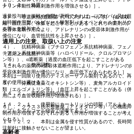
１３．２． 処置
ナリン作動性神経刺激作用を増強させる）］。
過量投与時、振戦や痙攣が著明であれば、ジアゼパム又は超
３）． 非選択性β遮断薬（プロプラノロール等）［血管収
短時間作用型バルビツール酸製剤（チオペンタールナトリウ
縮、血圧上昇、徐脈を起こすことがある（これらの薬剤のβ
ム等）を投与する。
受容体遮断作用により、アドレナリンのα受容体刺激作用が
優位になり、血管抵抗性を上昇させる）］。
適用上の注意、取扱い上の注意
４）． 抗精神病薬（ブチロフェノン系抗精神病薬、フェノ
チアジン系抗精神病薬等（ハロペリドール、クロルプロマジ
（適用上の注意）
ン等））、α遮断薬［過度の血圧低下を起こすことがある
１４．１． 使用回数
（これらの薬剤のα受容体遮断作用により、アドレナリンのβ
受容体刺激作用が優位になり、血圧低下があらわれる）］。
本剤は一回限り使用のディスポーザブル製剤であるので、再
度の使用は避けること。
５）． 分娩促進薬（オキシトシン等）、麦角アルカロイド
類（エルゴメトリン等）［血圧上昇を起こすことがある（併
１４．２． 薬剤投与時の注意
用により血管収縮作用が増強される）］。
１４．２．１． 使用前にカートリッジの頭部（アルミキャ
６）． クラス３抗不整脈薬（アミオダロン等）［心機能抑
ップ）をアルコール綿等で消毒すること。
制作用が増強するおそれがある（作用が増強することが考え
られる）］。
１４．２．２． 本剤は金属を侵す性質があるので、長時間
注射針に接触させないことが望ましい。
高齢者