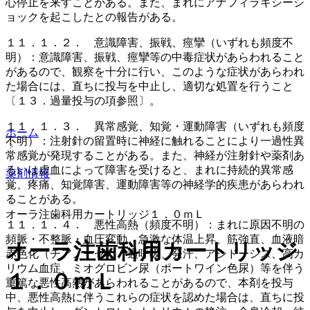
心停止を来すことがある。また、まれにアナフィラキシーシ
ョックを起こしたとの報告がある。
１１．１．２． 意識障害、振戦、痙攣（いずれも頻度不
明）：意識障害、振戦、痙攣等の中毒症状があらわれること
があるので、観察を十分に行い、このような症状があらわれ
た場合には、直ちに投与を中止し、適切な処置を行うこと
〔１３．過量投与の項参照〕。
１１．１．３． 異常感覚、知覚・運動障害（いずれも頻度
ホーム
不明）：注射針の留置時に神経に触れることにより一過性異
常感覚が発現することがある。また、神経が注射針や薬剤あ
るいは虚血によって障害を受けると、まれに持続的異常感
薬剤情報
覚、疼痛、知覚障害、運動障害等の神経学的疾患があらわれ
ることがある。
オーラ注歯科用カートリッジ１．０ｍＬ
１１．１．４． 悪性高熱（頻度不明）：まれに原因不明の
頻脈・不整脈・血圧変動、急激な体温上昇、筋強直、血液暗
オーラ注歯科用カートリッジ
赤色化（チアノーゼ）、過呼吸、発汗、アシドーシス、高カ
リウム血症、ミオグロビン尿（ポートワイン色尿）等を伴う
１．０ｍＬ
重篤な悪性高熱があらわれることがあるので、本剤を投与
中、悪性高熱に伴うこれらの症状を認めた場合は、直ちに投