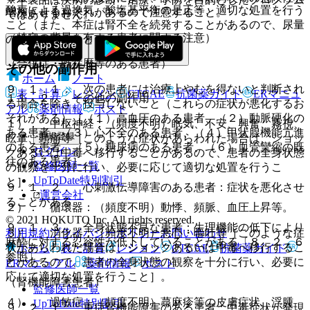
酸素による過換気、酸塩基平衡の是正等、適切な処置を行う
増加させるおそれがあるので注意すること。
ではありません。
こと（また、本症は腎不全を続発することがあるので、尿量
（特定の背景を有する患者に関する注意）
の維持を図ること）。
（合併症・既往歴等のある患者）
その他の副作用
ホーム
ノート
９．１．１． 次の患者には治療上やむを得ないと判断され
表・計算
レジメン
CTCAE
抗菌薬ガイド
ERマニュ
１１．２． その他の副作用
る場合を除き、投与しないこと（これらの症状が悪化するお
アル
薬剤情報
ポスト
それがある）［（１）高血圧のある患者、（２）動脈硬化の
１）． 中枢神経：（頻度不明）眠気、不安、興奮、霧視、
ある患者、（３）心不全のある患者、（４）甲状腺機能亢進
新規登録
眩暈、頭痛等［このような症状があらわれた場合は、ショッ
のある患者、（５）糖尿病のある患者、（６）血管攣縮の既
ログイン
クあるいは中毒へ移行することがあるので、患者の全身状態
往のある患者］。
監修医師一覧
の観察を十分に行い、必要に応じて適切な処置を行うこ
UpToDate特別割引
と］。
９．１．２． 心刺激伝導障害のある患者：症状を悪化させ
運営会社
ることがある。
２）． 循環器：（頻度不明）動悸、頻脈、血圧上昇等。
© 2021 HOKUTO Inc. All rights reserved.
９．１．３． 全身状態不良な患者：生理機能の低下により
利用規約
プライバシーポリシー
お問い合わせ
３）． 消化器：（頻度不明）悪心・嘔吐等［このような症
麻酔に対する忍容性が低下していることがある〔８．２．６
状があらわれた場合は、ショックあるいは中毒へ移行するこ
ホーム
表・計算
レジメン
CTCAE
抗菌薬ガイド
参照〕。
とがあるので、患者の全身状態の観察を十分に行い、必要に
ERマニュアル
薬剤情報
ポスト
応じて適切な処置を行うこと］。
（腎機能障害患者）
監修医師一覧
４）． 過敏症：（頻度不明）蕁麻疹等の皮膚症状、浮腫
UpToDate特別割引
９．２．１． 重症腎機能障害のある患者：中毒症状が発現