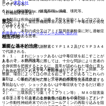
等。
運営会社
しやすくなる。
５）． 投与部位：（頻度不明）潰瘍、壊死等。
© 2021 HOKUTO Inc. All rights reserved.
（肝機能障害患者）
※本製品は疾病の診断・治療・予防を目的としたプログラム
禁忌
９．３．１． 重症肝機能障害のある患者：中毒症状が発現
ではありません。
しやすくなる。
２．１． 本剤の成分又はアミド型局所麻酔薬に対し過敏症
利用規約
プライバシーポリシー
お問い合わせ
の既往歴のある患者。
相互作用
重要な基本的注意
本剤は、主として肝代謝酵素ＣＹＰ１Ａ２及びＣＹＰ３Ａ４
で代謝される。
８．１． まれにショックあるいは中毒症状を起こすことが
１０．２． 併用注意：
あるので、本剤の投与に際しては、十分な問診により患者の
全身状態を把握するとともに、異常が認められた場合に直ち
１）． ハロゲン含有吸入麻酔薬（ハロタン等）［頻脈、不
に救急処置のとれるよう、常時準備をしておくこと。
整脈、場合によっては心停止を起こすことがある（これらの
薬剤は、心筋のアドレナリン受容体の感受性を亢進させ
８．２． 本剤の投与に際し、その副作用を完全に防止する
る）］。
方法はないが、ショックあるいは中毒症状をできるだけ避け
るために、次の点に留意すること。
２）． 三環系抗うつ薬（イミプラミン等）、ＭＡＯ阻害薬
［血圧上昇を起こすことがある（これらの薬剤は、アドレナ
８．２．１． 患者の全身状態の観察を十分に行うこと。
リン作動性神経終末でのカテコールアミンの再取り込みを阻