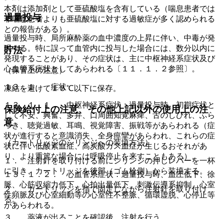
本剤は添加剤として亜硫酸塩を含有している（喘息患者では
過量投与
非喘息患者よりも亜硫酸塩に対する過敏症が多く認められる
との報告がある）。
過量投与時、局所麻酔薬の血中濃度の上昇に伴い、中毒が発
現する。特に誤って血管内に投与した場合には、数分以内に
貯法
発現することがあり、その症状は、主に中枢神経系症状及び
心血管系症状としてあらわれる〔１１．１．２参照〕。
（保管上の注意）
１３．１． 症状
凍結を避けて１５℃以下に保存。
１３．１．１． 中枢神経系症状：過量投与時、初期症状と
保険給付上の注意、その他上記以外の使用上の注
して不安、興奮、多弁、口周囲知覚麻痺、舌のしびれ、ふら
意
つき、聴覚過敏、耳鳴、視覚障害、振戦等があらわれる（症
状が進行すると意識消失、全身痙攣があらわれ、これらの症
（カートリッジのシリンジへの装填方法）
状に伴い低酸素血症、高炭酸ガス血症が生じるおそれがあ
り、より重篤な場合には呼吸停止を来すこともある）。
１． 注射針を取り付ける前にシリンジの押しレバーを一杯
に引き、カートリッジを後部（ゴム栓側）から装填する。
１３．１．２． 心血管系症状：過量投与時、血圧低下、徐
脈、心筋収縮力低下、心拍出量低下、刺激伝導系抑制、心室
２． カートリッジを指で固定しながら注射針を取り付け
性頻脈及び心室細動等の心室性不整脈、循環虚脱、心停止等
る。
があらわれる。
３． 薬液が出ることを確認後、注射を行う。