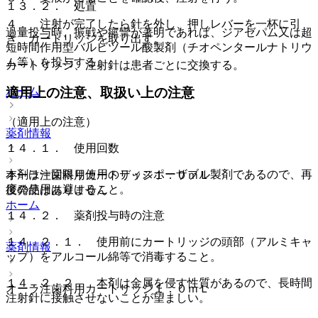
１３．２． 処置
４． 注射が完了したら針を外し、押しレバーを一杯に引
過量投与時、振戦や痙攣が著明であれば、ジアゼパム又は超
き、カートリッジを取り出す。
短時間作用型バルビツール酸製剤（チオペンタールナトリウ
ム等）を投与する。
カートリッジ、注射針は患者ごとに交換する。
適用上の注意、取扱い上の注意
ホーム
（適用上の注意）
薬剤情報
１４．１． 使用回数
本剤は一回限り使用のディスポーザブル製剤であるので、再
オーラ注歯科用カートリッジ１．０ｍＬ
度の使用は避けること。
後発品はありません
ホーム
１４．２． 薬剤投与時の注意
１４．２．１． 使用前にカートリッジの頭部（アルミキャ
薬剤情報
ップ）をアルコール綿等で消毒すること。
１４．２．２． 本剤は金属を侵す性質があるので、長時間
オーラ注歯科用カートリッジ１．０ｍＬ
注射針に接触させないことが望ましい。