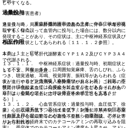
参照〕。
しやすくなる。
過量投与
（肝機能障害患者）
９．３．１． 重症肝機能障害のある患者：中毒症状が発現
過量投与時、局所麻酔薬の血中濃度の上昇に伴い、中毒が発
しやすくなる。
現する。特に誤って血管内に投与した場合には、数分以内に
発現することがあり、その症状は、主に中枢神経系症状及び
相互作用
心血管系症状としてあらわれる〔１１．１．２参照〕。
１３．１． 症状
本剤は、主として肝代謝酵素ＣＹＰ１Ａ２及びＣＹＰ３Ａ４
で代謝される。
１３．１．１． 中枢神経系症状：過量投与時、初期症状と
して不安、興奮、多弁、口周囲知覚麻痺、舌のしびれ、ふら
１０．２． 併用注意：
つき、聴覚過敏、耳鳴、視覚障害、振戦等があらわれる（症
１）． ハロゲン含有吸入麻酔薬（ハロタン等）［頻脈、不
状が進行すると意識消失、全身痙攣があらわれ、これらの症
整脈、場合によっては心停止を起こすことがある（これらの
状に伴い低酸素血症、高炭酸ガス血症が生じるおそれがあ
薬剤は、心筋のアドレナリン受容体の感受性を亢進させ
り、より重篤な場合には呼吸停止を来すこともある）。
る）］。
１３．１．２． 心血管系症状：過量投与時、血圧低下、徐
２）． 三環系抗うつ薬（イミプラミン等）、ＭＡＯ阻害薬
脈、心筋収縮力低下、心拍出量低下、刺激伝導系抑制、心室
［血圧上昇を起こすことがある（これらの薬剤は、アドレナ
性頻脈及び心室細動等の心室性不整脈、循環虚脱、心停止等
リン作動性神経終末でのカテコールアミンの再取り込みを阻
があらわれる。
害し、受容体でのカテコールアミン濃度を上昇させ、アドレ