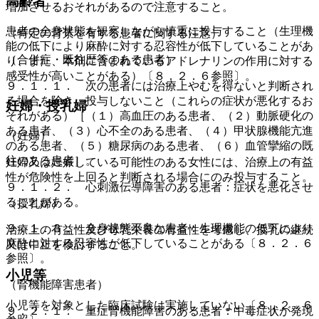
高齢者
増加させるおそれがあるので注意すること。
患者の全身状態を観察しながら慎重に投与すること（生理機
（特定の背景を有する患者に関する注意）
能の低下により麻酔に対する忍容性が低下していることがあ
（合併症・既往歴等のある患者）
り、また、本剤に含まれているアドレナリンの作用に対する
感受性が高いことがある）〔８．２．６参照〕。
９．１．１． 次の患者には治療上やむを得ないと判断され
る場合を除き、投与しないこと（これらの症状が悪化するお
妊婦・授乳婦
それがある）［（１）高血圧のある患者、（２）動脈硬化の
ある患者、（３）心不全のある患者、（４）甲状腺機能亢進
（妊婦）
のある患者、（５）糖尿病のある患者、（６）血管攣縮の既
往のある患者］。
妊婦又は妊娠している可能性のある女性には、治療上の有益
性が危険性を上回ると判断される場合にのみ投与すること。
９．１．２． 心刺激伝導障害のある患者：症状を悪化させ
ることがある。
（授乳婦）
９．１．３． 全身状態不良な患者：生理機能の低下により
治療上の有益性及び母乳栄養の有益性を考慮し、授乳の継続
麻酔に対する忍容性が低下していることがある〔８．２．６
又は中止を検討すること。
参照〕。
小児等
（腎機能障害患者）
小児等を対象とした臨床試験は実施していない〔８．２．６
９．２．１． 重症腎機能障害のある患者：中毒症状が発現