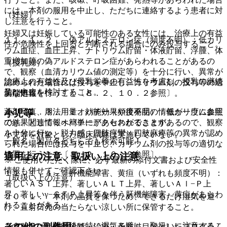
には、本剤の服用を中止し、ただちに連絡するよう患者に対
（妊婦）
し注意を行うこと。
妊婦又は妊娠している可能性のある女性には、治療上の有益
１１．１．２． 偽アルドステロン症（頻度不明）：低カリ
性が危険性を上回ると判断される場合にのみ投与すること。
ウム血症、血圧上昇、ナトリウム貯留・体液貯留、浮腫、体
重増加等の偽アルドステロン症があらわれることがあるの
（授乳婦）
で、観察（血清カリウム値の測定等）を十分に行い、異常が
治療上の有益性及び母乳栄養の有益性を考慮し、授乳の継続
認められた場合には投与を中止し、カリウム剤の投与等の適
又は中止を検討すること。
薬剤情報
切な処置を行うこと〔８．２、１０．２参照〕。
薬剤写真、用法用量、効能効果や後発品の情報が一度に参照
１１．１．３． ミオパチー（頻度不明）：低カリウム血症
小児等
でき、関連情報へ簡単にアクセスができます。
の結果としてミオパチーがあらわれることがあるので、観察
を十分に行い、脱力感、四肢痙攣・四肢麻痺等の異常が認め
小児等を対象とした臨床試験は実施していない。
一般名、製品名どちらでも検索可能！
られた場合には投与を中止し、カリウム剤の投与等の適切な
処置を行うこと〔８．２、１０．２参照〕。
適用上の注意、取扱い上の注意
※ ご使用いただく際に、必ず最新の添付文書および安全性
情報も併せてご確認下さい。
１１．１．４． 肝機能障害、黄疸（いずれも頻度不明）：
（取扱い上の注意）
著しいＡＳＴ上昇、著しいＡＬＴ上昇、著しいＡｌ−Ｐ上
昇、著しいγ−ＧＴＰ上昇等を伴う肝機能障害、黄疸があらわ
２０．１． 本剤の品質を保つため、できるだけ湿気を避
れることがある。
け、直射日光の当たらない涼しい所に保管すること。
２０．２． 開封後は特に湿気を避け、取扱いに注意するこ
その他の副作用
※本製品は疾病の診断・治療・予防を目的としたプログラム