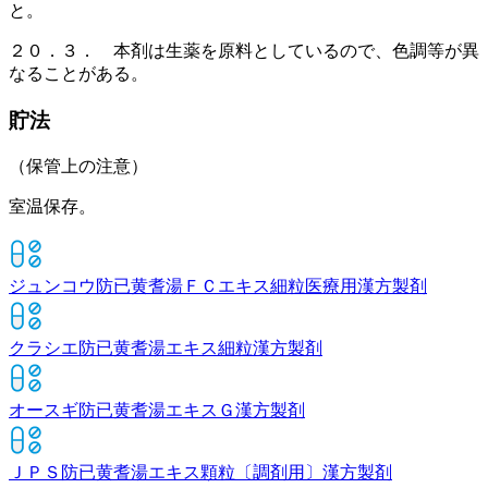
と。
２０．３． 本剤は生薬を原料としているので、色調等が異
なることがある。
貯法
（保管上の注意）
室温保存。
ジュンコウ防已黄耆湯ＦＣエキス細粒医療用
漢方製剤
クラシエ防已黄耆湯エキス細粒
漢方製剤
オースギ防已黄耆湯エキスＧ
漢方製剤
ＪＰＳ防已黄耆湯エキス顆粒〔調剤用〕
漢方製剤