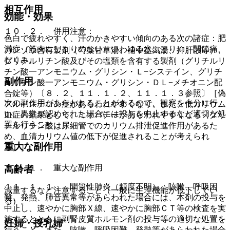
相互作用
効能・効果
１０．２． 併用注意：
色白で疲れやすく、汗のかきやすい傾向のある次の諸症：肥
満症（筋肉にしまりのない、いわゆる水ぶとり）、関節痛、
カンゾウ含有製剤（芍薬甘草湯、補中益気湯、抑肝散等）、
むくみ。
グリチルリチン酸及びその塩類を含有する製剤（グリチルリ
チン酸一アンモニウム・グリシン・Ｌ−システイン、グリチ
副作用
ルリチン酸一アンモニウム・グリシン・ＤＬ−メチオニン配
合錠等）〔８．２、１１．１．２、１１．１．３参照〕［偽
次の副作用があらわれることがあるので、観察を十分に行
アルドステロン症があらわれやすくなり、また、低カリウム
い、異常が認められた場合には投与を中止するなど適切な処
血症の結果として、ミオパチーがあらわれやすくなる（グリ
置を行うこと。
チルリチン酸は尿細管でのカリウム排泄促進作用があるた
め、血清カリウム値の低下が促進されることが考えられ
重大な副作用
る）］。
１１．１． 重大な副作用
高齢者
１１．１．１． 間質性肺炎（頻度不明）：咳嗽、呼吸困
減量するなど注意すること（一般に生理機能が低下してい
難、発熱、肺音異常等があらわれた場合には、本剤の投与を
る）。
中止し、速やかに胸部Ｘ線、速やかに胸部ＣＴ等の検査を実
施するとともに副腎皮質ホルモン剤の投与等の適切な処置を
妊婦・授乳婦
行うこと。また、咳嗽、呼吸困難、発熱等があらわれた場合