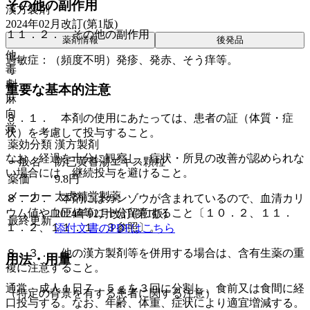
その他の副作用
漢方製剤
2024年02月改訂(第1版)
１１．２． その他の副作用
薬剤情報
後発品
他
過敏症：（頻度不明）発疹、発赤、そう痒等。
毒
劇
重要な基本的注意
麻
向
８．１． 本剤の使用にあたっては、患者の証（体質・症
覚
状）を考慮して投与すること。
薬効分類
漢方製剤
なお、経過を十分に観察し、症状・所見の改善が認められな
一般名
防已黄耆湯エキス顆粒
い場合には、継続投与を避けること。
薬価
9.8
円
メーカー
太虎精堂製薬
８．２． 本剤にはカンゾウが含まれているので、血清カリ
ウム値や血圧値等に十分留意すること〔１０．２、１１．
2024年02月改訂(第1版)
最終更新
１．２、１１．１．３参照〕。
添付文書のPDFはこちら
８．３． 他の漢方製剤等を併用する場合は、含有生薬の重
用法・用量
複に注意すること。
通常、成人１日７．５ｇを３回に分割し、食前又は食間に経
（特定の背景を有する患者に関する注意）
口投与する。なお、年齢、体重、症状により適宜増減する。