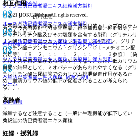
相互作用
運営会社
クラシエ防已黄耆湯エキス細粒
漢方製剤
© 2021 HOKUTO Inc. All rights reserved.
１０．２． 併用注意：
オースギ防已黄耆湯エキスＧ
漢方製剤
※本製品は疾病の診断・治療・予防を目的としたプログラム
カンゾウ含有製剤（芍薬甘草湯、補中益気湯、抑肝散等）、
ではありません。
グリチルリチン酸及びその塩類を含有する製剤（グリチルリ
チン酸一アンモニウム・グリシン・Ｌ−システイン、グリチ
ＪＰＳ防已黄耆湯エキス顆粒〔調剤用〕
漢方製剤
利用規約
プライバシーポリシー
お問い合わせ
ルリチン酸一アンモニウム・グリシン・ＤＬ−メチオニン配
合錠等）〔８．２、１１．１．２、１１．１．３参照〕［偽
ツムラ防已黄耆湯エキス顆粒（医療用）
漢方製剤
アルドステロン症があらわれやすくなり、また、低カリウム
血症の結果として、ミオパチーがあらわれやすくなる（グリ
チルリチン酸は尿細管でのカリウム排泄促進作用があるた
本草防已黄耆湯エキス顆粒−Ｍ
漢方製剤
め、血清カリウム値の低下が促進されることが考えられ
ホーム
る）］。
高齢者
薬剤情報
減量するなど注意すること（一般に生理機能が低下してい
る）。
太虎堂の防已黄耆湯エキス顆粒
妊婦・授乳婦