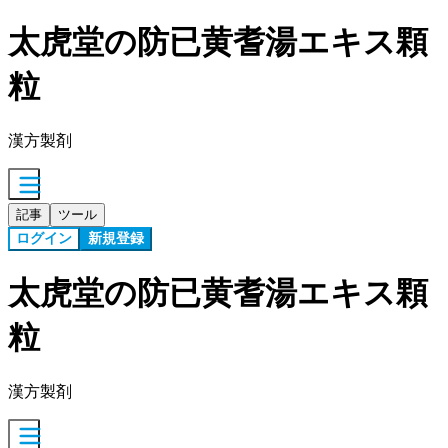
太虎堂の防已黄耆湯エキス顆
粒
漢方製剤
記事
ツール
ログイン
新規登録
太虎堂の防已黄耆湯エキス顆
粒
漢方製剤