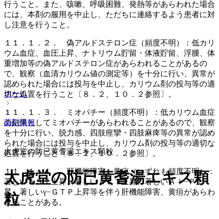
行うこと。また、咳嗽、呼吸困難、発熱等があらわれた場合
には、本剤の服用を中止し、ただちに連絡するよう患者に対
し注意を行うこと。
１１．１．２． 偽アルドステロン症（頻度不明）：低カリ
ウム血症、血圧上昇、ナトリウム貯留・体液貯留、浮腫、体
重増加等の偽アルドステロン症があらわれることがあるの
で、観察（血清カリウム値の測定等）を十分に行い、異常が
認められた場合には投与を中止し、カリウム剤の投与等の適
ホーム
切な処置を行うこと〔８．２、１０．２参照〕。
１１．１．３． ミオパチー（頻度不明）：低カリウム血症
の結果としてミオパチーがあらわれることがあるので、観察
薬剤情報
を十分に行い、脱力感、四肢痙攣・四肢麻痺等の異常が認め
られた場合には投与を中止し、カリウム剤の投与等の適切な
太虎堂の防已黄耆湯エキス顆粒
処置を行うこと〔８．２、１０．２参照〕。
１１．１．４． 肝機能障害、黄疸（いずれも頻度不明）：
太虎堂の防已黄耆湯エキス顆
著しいＡＳＴ上昇、著しいＡＬＴ上昇、著しいＡｌ−Ｐ上
昇、著しいγ−ＧＴＰ上昇等を伴う肝機能障害、黄疸があらわ
粒
れることがある。