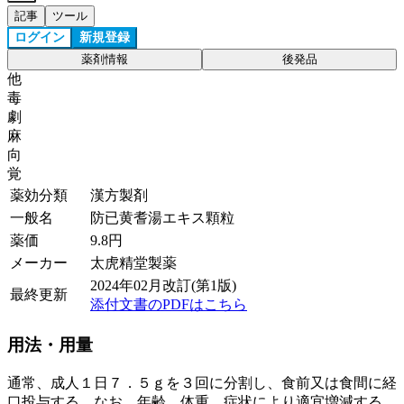
記事
ツール
ログイン
新規登録
薬剤情報
後発品
他
毒
劇
麻
向
覚
薬効分類
漢方製剤
一般名
防已黄耆湯エキス顆粒
薬価
9.8
円
メーカー
太虎精堂製薬
2024年02月改訂(第1版)
最終更新
添付文書のPDFはこちら
用法・用量
通常、成人１日７．５ｇを３回に分割し、食前又は食間に経
口投与する。なお、年齢、体重、症状により適宜増減する。