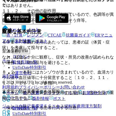
と。
ではありません。
１１．２． その他の副作用
２０．３． 本剤は生薬を原料としているので、色調等が異
なることがある。
過敏症：（頻度不明）発疹、発赤、そう痒等。
ホーム
ノート
貯法
重要な基本的注意
表・計算
レジメン
CTCAE
抗菌薬ガイド
ERマニュ
アル
薬剤情報
ポスト
（保管上の注意）
８．１． 本剤の使用にあたっては、患者の証（体質・症
状）を考慮して投与すること。
新規登録
室温保存。
ログイン
なお、経過を十分に観察し、症状・所見の改善が認められな
ホーム
監修医師一覧
い場合には、継続投与を避けること。
UpToDate特別割引
８．２． 本剤にはカンゾウが含まれているので、血清カリ
運営会社
薬剤情報
ウム値や血圧値等に十分留意すること〔１０．２、１１．
© 2021 HOKUTO Inc. All rights reserved.
１．２、１１．１．３参照〕。
利用規約
プライバシーポリシー
お問い合わせ
太虎堂の防已黄耆湯エキス顆粒
８．３． 他の漢方製剤等を併用する場合は、含有生薬の重
ホーム
表・計算
レジメン
CTCAE
抗菌薬ガイド
複に注意すること。
ERマニュアル
薬剤情報
ポスト
ジュンコウ防已黄耆湯ＦＣエキス細粒医療用
漢方製剤
（特定の背景を有する患者に関する注意）
監修医師一覧
UpToDate特別割引