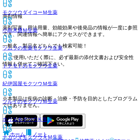
モクツウダイコーＭ
生薬
薬剤情報
薬剤写真、用法用量、効能効果や後発品の情報が一度に参照
小島木通Ｍ
生薬
でき、関連情報へ簡単にアクセスができます。
一般名、製品名どちらでも検索可能！
ツムラの生薬モクツウ
生薬
※ ご使用いただく際に、必ず最新の添付文書および安全性
情報も併せてご確認下さい。
トチモトのモクツウ
生薬
紀伊国屋モクツウＭ
生薬
※本製品は疾病の診断・治療・予防を目的としたプログラム
ツルイのモクツウＭ
生薬
ではありません。
ホリエモクツウＫ
生薬
ホーム
ノート
ナカジマモクツウＡＭ
生薬