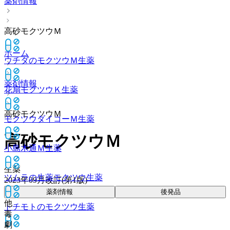
薬剤情報
高砂モクツウＭ
ホーム
ウチダのモクツウＭ
生薬
薬剤情報
花扇モクツウＫ
生薬
高砂モクツウＭ
モクツウダイコーＭ
生薬
高砂モクツウＭ
小島木通Ｍ
生薬
生薬
ツムラの生薬モクツウ
生薬
2023年09月改訂(第1版)
薬剤情報
後発品
他
トチモトのモクツウ
生薬
毒
劇