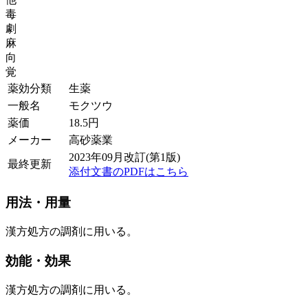
毒
劇
麻
向
覚
薬効分類
生薬
一般名
モクツウ
薬価
18.5
円
メーカー
高砂薬業
2023年09月改訂(第1版)
最終更新
添付文書のPDFはこちら
用法・用量
漢方処方の調剤に用いる。
効能・効果
漢方処方の調剤に用いる。