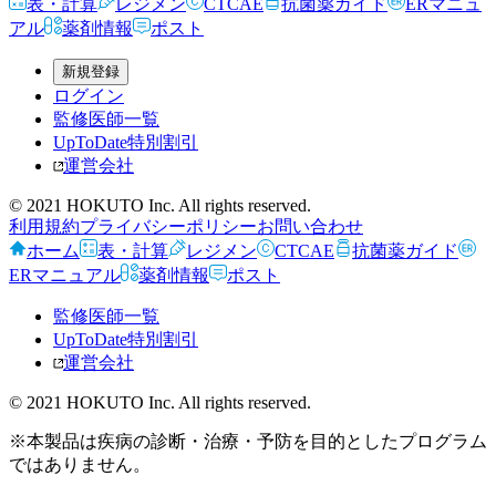
表・計算
レジメン
CTCAE
抗菌薬ガイド
ERマニュ
アル
薬剤情報
ポスト
新規登録
ログイン
監修医師一覧
UpToDate特別割引
運営会社
© 2021 HOKUTO Inc. All rights reserved.
利用規約
プライバシーポリシー
お問い合わせ
ホーム
表・計算
レジメン
CTCAE
抗菌薬ガイド
ERマニュアル
薬剤情報
ポスト
監修医師一覧
UpToDate特別割引
運営会社
© 2021 HOKUTO Inc. All rights reserved.
※本製品は疾病の診断・治療・予防を目的としたプログラム
ではありません。