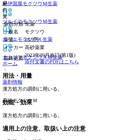
麻
紀伊国屋モクツウＭ
生薬
向
覚
ツルイのモクツウＭ
生薬
薬効分類
生薬
一般名
モクツウ
ホリエモクツウＫ
生薬
薬価
18.5
円
メーカー
高砂薬業
2023年09月改訂(第1版)
ナカジマモクツウＡＭ
生薬
最終更新
添付文書のPDFはこちら
ホーム
用法・用量
薬剤情報
漢方処方の調剤に用いる。
高砂モクツウＭ
効能・効果
漢方処方の調剤に用いる。
適用上の注意、取扱い上の注意