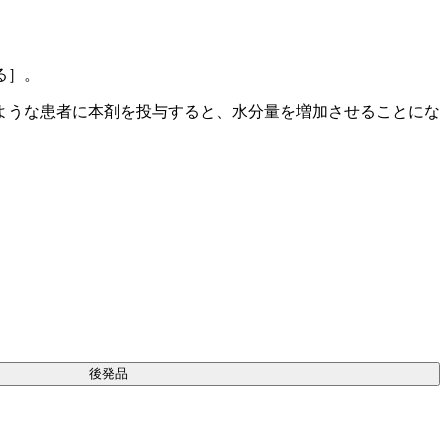
る］。
ような患者に本剤を投与すると、水分量を増加させることにな
後発品