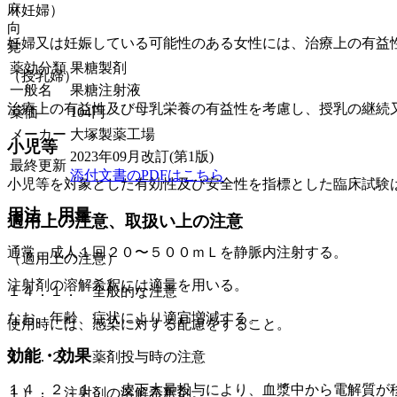
麻
（妊婦）
向
妊婦又は妊娠している可能性のある女性には、治療上の有益
覚
薬効分類
果糖製剤
（授乳婦）
一般名
果糖注射液
治療上の有益性及び母乳栄養の有益性を考慮し、授乳の継続
薬価
104
円
メーカー
大塚製薬工場
小児等
2023年09月改訂(第1版)
最終更新
添付文書のPDFはこちら
小児等を対象とした有効性及び安全性を指標とした臨床試験
用法・用量
適用上の注意、取扱い上の注意
通常、成人１回２０〜５００ｍＬを静脈内注射する。
（適用上の注意）
注射剤の溶解希釈には適量を用いる。
１４．１． 全般的な注意
なお、年齢、症状により適宜増減する。
使用時には、感染に対する配慮をすること。
効能・効果
１４．２． 薬剤投与時の注意
１４．２．１． 皮下大量投与により、血漿中から電解質が
１）． 注射剤の溶解希釈剤。