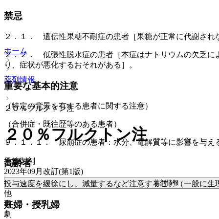
禁忌
２．１． 遺伝性果糖不耐症の患者［果糖が正常に代謝され
ホーム
２．２． 低張性脱水症の患者［本症はナトリウムの欠乏に
り、症状が悪化するおそれがある］。
薬剤情報
重要な基本的注意
（特定の背景を有する患者に関する注意）
２０％フルクトン注
（合併症・既往歴等のある患者）
２０％フルクトン注
９．１．１． 尿崩症の患者：水分、電解質等に影響を与え
果糖製剤
高齢者
2023年09月改訂(第1版)
薬剤情報
投与速度を緩徐にし、減量するなど注意すること（一般に生
他
妊婦・授乳婦
毒
劇