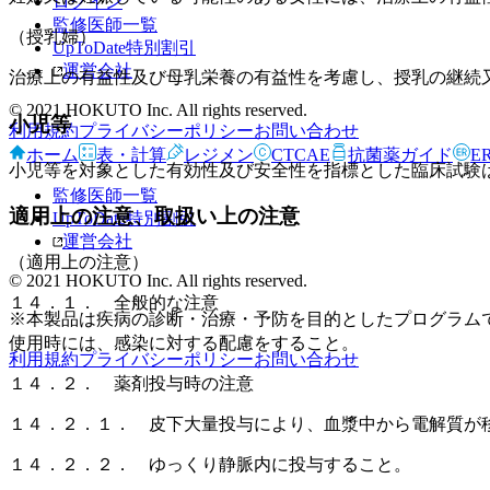
ログイン
監修医師一覧
（授乳婦）
UpToDate特別割引
運営会社
治療上の有益性及び母乳栄養の有益性を考慮し、授乳の継続
© 2021 HOKUTO Inc. All rights reserved.
小児等
利用規約
プライバシーポリシー
お問い合わせ
ホーム
表・計算
レジメン
CTCAE
抗菌薬ガイド
E
小児等を対象とした有効性及び安全性を指標とした臨床試験
監修医師一覧
適用上の注意、取扱い上の注意
UpToDate特別割引
運営会社
（適用上の注意）
© 2021 HOKUTO Inc. All rights reserved.
１４．１． 全般的な注意
※本製品は疾病の診断・治療・予防を目的としたプログラム
使用時には、感染に対する配慮をすること。
利用規約
プライバシーポリシー
お問い合わせ
１４．２． 薬剤投与時の注意
１４．２．１． 皮下大量投与により、血漿中から電解質が
１４．２．２． ゆっくり静脈内に投与すること。