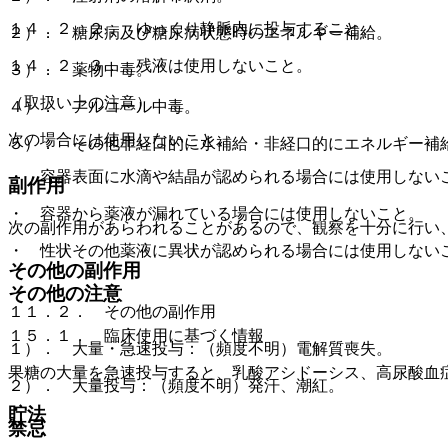
１４．２．２． ゆっくり静脈内に投与すること。
２）． 糖尿病及び糖尿病状態時のエネルギー補給。
１４．２．３． 残液は使用しないこと。
３）． 薬物中毒。
（取扱い上の注意）
４）． アルコール中毒。
次の場合には使用しないこと。
５）． その他非経口的に水補給・非経口的にエネルギー補
・ 容器表面に水滴や結晶が認められる場合には使用しない
副作用
・ 容器から薬液が漏れている場合には使用しないこと。
次の副作用があらわれることがあるので、観察を十分に行い
・ 性状その他薬液に異状が認められる場合には使用しない
その他の副作用
その他の注意
１１．２． その他の副作用
１５．１． 臨床使用に基づく情報
１）． 大量・急速投与：（頻度不明）電解質喪失。
果糖の大量を急速投与すると、乳酸アシドーシス、高尿酸血
２）． 大量投与：（頻度不明）発汗、潮紅。
貯法
禁忌