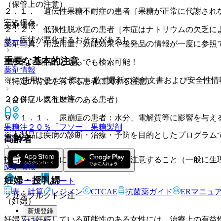
（保管上の注意）
２．１． 遺伝性果糖不耐症の患者［果糖が正常に代謝され
室温保存。
薬剤情報
２．２． 低張性脱水症の患者［本症はナトリウムの欠乏に
り、症状が悪化するおそれがある］。
ホーム
薬剤写真、用法用量、効能効果や後発品の情報が一度に参照
重要な基本的注意
一般名、製品名どちらでも検索可能！
薬剤情報
※ ご使用いただく際に、必ず最新の添付文書および安全性情
（特定の背景を有する患者に関する注意）
２０％フルクトン注
（合併症・既往歴等のある患者）
９．１．１． 尿崩症の患者：水分、電解質等に影響を与え
果糖注２０％「フソー」
果糖製剤
※本製品は疾病の診断・治療・予防を目的としたプログラム
ホーム
高齢者
投与速度を緩徐にし、減量するなど注意すること（一般に生
薬剤情報
妊婦・授乳婦
ホーム
ノート
表・計算
レジメン
CTCAE
抗菌薬ガイド
ERマニュ
２０％フルクトン注
（妊婦）
新規登録
妊婦又は妊娠している可能性のある女性には、治療上の有益