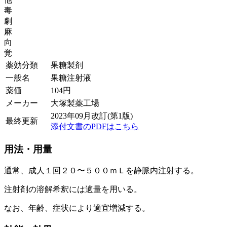
毒
劇
麻
向
覚
薬効分類
果糖製剤
一般名
果糖注射液
薬価
104
円
メーカー
大塚製薬工場
2023年09月改訂(第1版)
最終更新
添付文書のPDFはこちら
用法・用量
通常、成人１回２０〜５００ｍＬを静脈内注射する。
注射剤の溶解希釈には適量を用いる。
なお、年齢、症状により適宜増減する。