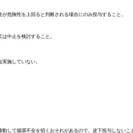
性が危険性を上回ると判断される場合にのみ投与すること。
又は中止を検討すること。
は実施していない。
移動して循環不全を招くおそれがあるので、皮下投与しないこ