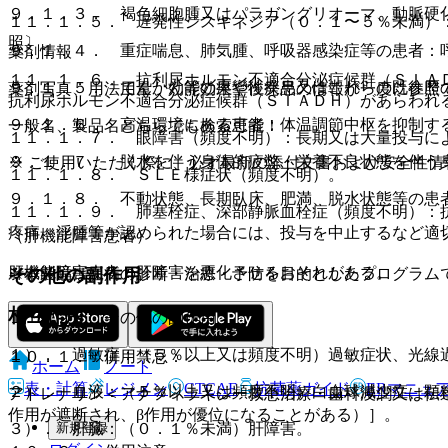
９．１．３． 褐色細胞腫又はパラガングリオーマ、動脈硬
１１．１．５． 遅発性ジスキネジア（０．１〜５％未満）
照〕。
９．１．４． 重症喘息、肺気腫、呼吸器感染症等の患者：
薬剤情報
１１．１．６． 抗利尿ホルモン不適合分泌症候群（ＳＩＡ
９．１．５． てんかん等の痙攣性疾患又はこれらの既往歴
薬剤写真、用法用量、効能効果や後発品の情報が一度に参照
抗利尿ホルモン不適合分泌症候群（ＳＩＡＤＨ）があらわれ
９．１．６． 高温環境にある患者：体温調節中枢を抑制す
一般名、製品名どちらでも検索可能！
１１．１．７． 眼障害（頻度不明）：長期又は大量投与に
９．１．７． 脱水を伴う身体的疲弊・栄養不良状態を伴う
※ ご使用いただく際に、必ず最新の添付文書および安全性情
１１．１．８． ＳＬＥ様症状（頻度不明）。
９．１．８． 不動状態、長期臥床、肥満、脱水状態等の患
１１．１．９． 肺塞栓症、深部静脈血栓症（頻度不明）：
疼痛、浮腫等が認められた場合には、投与を中止するなど適
（肝機能障害患者）
肝機能障害患者：肝障害を悪化させるおそれがある。
※本製品は疾病の診断・治療・予防を目的としたプログラム
その他の副作用
相互作用
１１．２． その他の副作用
１）． 過敏症：（５％以上又は頻度不明）過敏症状、光線
１０．１． 併用禁忌：
ホーム
ノート
表・計算
レジメン
CTCAE
抗菌薬ガイド
ERマニュ
２）． 血液：（５％以上又は頻度不明）白血球減少症、顆
アドレナリン＜アナフィラキシー救急治療・歯科浸潤又は伝
作用が遮断され、β作用が優位になることがある）］。
新規登録
３）． 肝臓：（０．１％未満）肝障害。