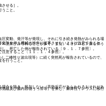
強させる］。
行うこと。
血圧変動、発汗等が発現し、それに引き続き発熱がみられる場
等危険を伴う機械の操作に従事させないように注意すること。
ＣＫ上昇がみられることが多く、また、ミオグロビン尿を伴う
行し、死亡した例が報告されている〔９．１．７参照〕。
で注意すること〔１１．１．４参照〕。
いし二峰性Ｕ波出現等）に続く突然死が報告されているので、
置を行うこと。
る場合を除き、投与しない（高熱反応があらわれるおそれがあ
部弛緩及び腸内容物うっ滞等）を来し、麻痺性イレウスに移行