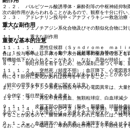
副作用
２．２． バルビツール酸誘導体・麻酔剤等の中枢神経抑制
次の副作用があらわれることがあるので、観察を十分に行い
２．３． アドレナリン投与中＜アナフィラキシー救急治療
重大な副作用
２．４． フェノチアジン系化合物及びその類似化合物に対
１１．１． 重大な副作用
重要な基本的注意
１１．１．１． 悪性症候群（Ｓｙｎｄｒｏｍｅ ｍａｌｉ
８．１． 眠気、注意力・集中力・反射運動能力等の低下が
合は、投与を中止し、体冷却、水分補給等の全身管理ととも
腎機能低下がみられることがある）、なお、高熱が持続し、
８．２． 制吐作用を有するため、他の薬剤に基づく中毒、
１１．１．２． 突然死（頻度不明）：血圧降下、心電図異
８．３． 治療初期に起立性低血圧があらわれることがある
特にＱＴ部分に変化があれば投与を中止すること。
（特定の背景を有する患者に関する注意）
また、フェノチアジン系化合物投与中の心電図異常は、大量
（合併症・既往歴等のある患者）
１１．１．３． 再生不良性貧血、無顆粒球症、白血球減少
９．１．１． 皮質下部の脳障害（脳炎、脳腫瘍、頭部外傷
１１．１．４． 麻痺性イレウス（０．１％未満）：腸管麻
るので、このような場合には、全身を氷で冷やすか、又は解
することがあるので、腸管麻痺があらわれた場合には、投与
９．１．２． 血液障害のある患者：血液障害を悪化させる
なお、この悪心・嘔吐は、本剤の制吐作用により不顕性化す