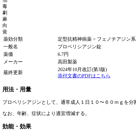
毒
劇
麻
向
覚
薬効分類
定型抗精神病薬 > フェノチアジン
一般名
プロペリシアジン錠
薬価
6.7
円
メーカー
高田製薬
2024年10月改訂(第3版)
最終更新
添付文書のPDFはこちら
用法・用量
プロペリシアジンとして、通常成人１日１０〜６０ｍｇを分
なお、年齢、症状により適宜増減する。
効能・効果