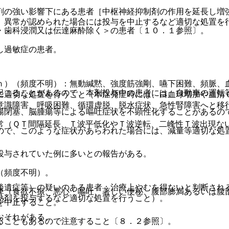
剤の強い影響下にある患者［中枢神経抑制剤の作用を延長し増
、異常が認められた場合には投与を中止するなど適切な処置を
・歯科浸潤又は伝達麻酔除く＞の患者〔１０．１参照〕。
し過敏症の患者。
ｎ）（頻度不明）：無動緘黙、強度筋強剛、嚥下困難、頻脈、
起こることがあるので、本剤投与中の患者には、自動車の運転
に適切な処置を行うこと（本症発症時には、白血球増加や血清
意識障害、呼吸困難、循環虚脱、脱水症状、急性腎障害へと移
腸閉塞、脳腫瘍等による嘔吐症状を不顕性化することがあるの
常（ＱＴ間隔延長、Ｔ波平低化やＴ波逆転、二峰性Ｔ波出現な
ので、このような症状があらわれた場合には、減量等適切な処
投与されていた例に多いとの報告がある。
（頻度不明）。
後遺症等）の疑いのある患者：治療上やむを得ないと判断され
痺（食欲不振、悪心・嘔吐、著しい便秘、腹部膨満あるいは腹
熱剤を投与するなど適切な処置を行うこと）。
を中止すること。
おそれがある。
ることもあるので注意すること〔８．２参照〕。