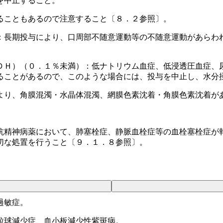
を中止すること。
ることもあるので注意すること〔８．２参照〕。
：長期投与により、口周部不随意運動等の不随意運動があらわ
ＤＨ）（０．１％未満）：低ナトリウム血症、低浸透圧血症、
ることがあるので、このような場合には、投与を中止し、水分
より、角膜混濁・水晶体混濁、網膜色素沈着・角膜色素沈着が
抗精神病薬において、肺塞栓症、静脈血栓症等の血栓塞栓症が
切な処置を行うこと〔９．１．８参照〕。
過敏症。
粒球減少症、血小板減少性紫斑病。