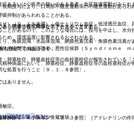
化症あるいは心疾患の疑いのある患者：血圧急速変動がみられ
：長期投与により、口周部不随意運動等の不随意運動があらわ
呼吸抑制があらわれることがある。
ＤＨ）（０．１％未満）：低ナトリウム血症、低浸透圧血症、
のある患者：痙攣閾値を低下させることがある。
でき、関連情報へ簡単にアクセスができます。
ることがあるので、このような場合には、投与を中止し、水分
るため、環境温度に影響されるおそれがある。
より、角膜混濁・水晶体混濁、網膜色素沈着・角膜色素沈着が
身体的疲弊等のある患者：悪性症候群（Ｓｙｎｄｒｏｍｅ ｍ
報も併せてご確認下さい。
者：肺塞栓症、静脈血栓症等の血栓塞栓症が報告されている〔
抗精神病薬において、肺塞栓症、静脈血栓症等の血栓塞栓症が
切な処置を行うこと〔９．１．８参照〕。
ではありません。
過敏症。
アル
薬剤情報
ポスト
粒球減少症、血小板減少性紫斑病。
達麻酔除く＞＜ボスミン＞〔２．３参照〕［アドレナリンの作