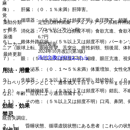
麻
向
３）． 肝臓：（０．１％未満）肝障害。
覚
４）． 循環器：（５％以上又は頻度不明）血圧降下、頻脈
薬効分類
定型抗精神病薬 > フェノチアジン系精神神
一般名
プロペリシアジン錠
５）． 消化器：（５％以上又は頻度不明）食欲亢進、食欲
薬価
6.7
円
６）． 錐体外路症状：（５％以上又は頻度不明）パーキン
メーカー
高田製薬
ニア（眼球上転、眼瞼痙攣、舌突出、痙性斜頸、頸後屈、体
2024年10月改訂(第3版)
最終更新
添付文書のPDFはこちら
７）． 眼：（５％以上又は頻度不明）縮瞳、眼圧亢進、視
８）． 内分泌系：（０．１〜５％未満）体重増加、女性化
用法・用量
９）． 生殖器：（５％以上又は頻度不明）持続勃起、（０
プロペリシアジンとして、通常成人１日１０〜６０ｍｇを分
１０）． 精神神経系：（５％以上又は頻度不明）錯乱、不
なお、年齢、症状により適宜増減する。
１１）． その他：（５％以上又は頻度不明）口渇、鼻閉、
効能・効果
禁忌
統合失調症。
２．１． 昏睡状態、循環虚脱状態にある患者［これらの状