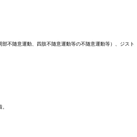
周部不随意運動、四肢不随意運動等の不随意運動等）、ジスト
着。