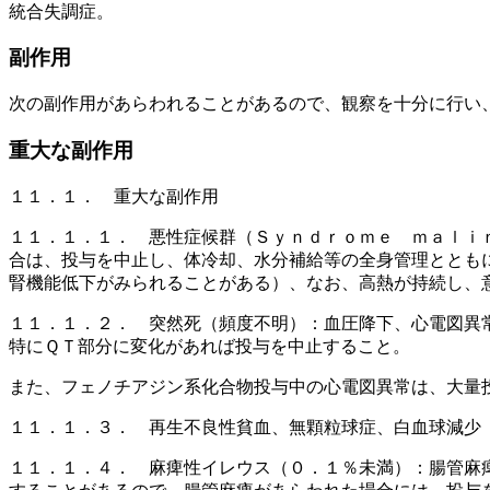
統合失調症。
副作用
次の副作用があらわれることがあるので、観察を十分に行い
重大な副作用
１１．１． 重大な副作用
１１．１．１． 悪性症候群（Ｓｙｎｄｒｏｍｅ ｍａｌｉ
合は、投与を中止し、体冷却、水分補給等の全身管理ととも
腎機能低下がみられることがある）、なお、高熱が持続し、
１１．１．２． 突然死（頻度不明）：血圧降下、心電図異
特にＱＴ部分に変化があれば投与を中止すること。
また、フェノチアジン系化合物投与中の心電図異常は、大量
１１．１．３． 再生不良性貧血、無顆粒球症、白血球減少
１１．１．４． 麻痺性イレウス（０．１％未満）：腸管麻