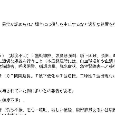
、異常が認められた場合には投与を中止するなど適切な処置を
ｎ）（頻度不明）：無動緘黙、強度筋強剛、嚥下困難、頻脈、
に適切な処置を行うこと（本症発症時には、白血球増加や血清
意識障害、呼吸困難、循環虚脱、脱水症状、急性腎障害へと移
常（ＱＴ間隔延長、Ｔ波平低化やＴ波逆転、二峰性Ｔ波出現な
投与されていた例に多いとの報告がある。
（頻度不明）。
痺（食欲不振、悪心・嘔吐、著しい便秘、腹部膨満あるいは腹