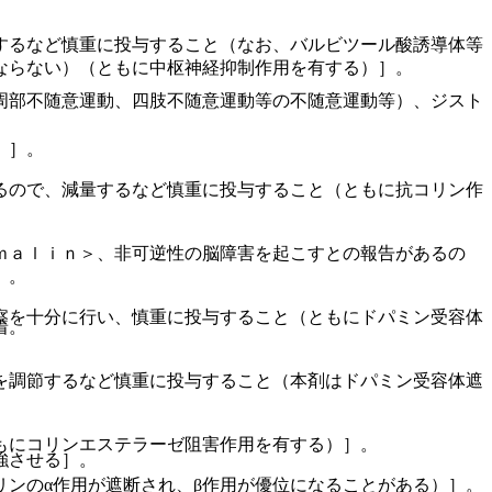
するなど慎重に投与すること（なお、バルビツール酸誘導体等
ならない）（ともに中枢神経抑制作用を有する）］。
周部不随意運動、四肢不随意運動等の不随意運動等）、ジスト
）］。
るので、減量するなど慎重に投与すること（ともに抗コリン作
ｍａｌｉｎ＞、非可逆性の脳障害を起こすとの報告があるの
］。
察を十分に行い、慎重に投与すること（ともにドパミン受容体
着。
を調節するなど慎重に投与すること（本剤はドパミン受容体遮
もにコリンエステラーゼ阻害作用を有する）］。
強させる］。
ンのα作用が遮断され、β作用が優位になることがある）］。