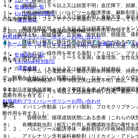
ログイン
１０．２． 併用注意：
４）． 循環器：（５％以上又は頻度不明）血圧降下、頻脈
監修医師一覧
１）． 中枢神経抑制剤（バルビツール酸誘導体、麻酔剤等
UpToDate特別割引
５）． 消化器：（５％以上又は頻度不明）食欲亢進、食欲
の抗痙攣作用は、フェノチアジン系薬剤との併用によっても
運営会社
６）． 錐体外路症状：（５％以上又は頻度不明）パーキン
２）． アルコール［相互に中枢神経抑制作用を増強するこ
© 2021 HOKUTO Inc. All rights reserved.
ニア（眼球上転、眼瞼痙攣、舌突出、痙性斜頸、頸後屈、体
利用規約
プライバシーポリシー
お問い合わせ
３）． 降圧剤［相互に降圧作用を増強することがあるので
ホーム
表・計算
レジメン
CTCAE
抗菌薬ガイド
E
７）． 眼：（５％以上又は頻度不明）縮瞳、眼圧亢進、視
４）． アトロピン様作用を有する薬剤（アトロピン、ブチ
監修医師一覧
８）． 内分泌系：（０．１〜５％未満）体重増加、女性化
用を有する）］。
UpToDate特別割引
運営会社
９）． 生殖器：（５％以上又は頻度不明）持続勃起、（０
５）． リチウム［心電図変化、重症の錐体外路症状、持続
で、観察を十分に行い、慎重に投与し、なお、このような症
© 2021 HOKUTO Inc. All rights reserved.
１０）． 精神神経系：（５％以上又は頻度不明）錯乱、不
６）． ドンペリドン、メトクロプラミド［内分泌機能調節
※本製品は疾病の診断・治療・予防を目的としたプログラム
１１）． その他：（５％以上又は頻度不明）口渇、鼻閉、
遮断作用を有する）］。
利用規約
プライバシーポリシー
お問い合わせ
禁忌
７）． ドパミン作動薬（レボドパ製剤、ブロモクリプチン
断作用を有する）］。
２．１． 昏睡状態、循環虚脱状態にある患者［これらの状
８）． 有機燐殺虫剤［相互に作用し有機燐殺虫剤の毒性を
２．２． バルビツール酸誘導体・麻酔剤等の中枢神経抑制
９）． アドレナリン含有歯科麻酔剤（リドカイン・アドレ