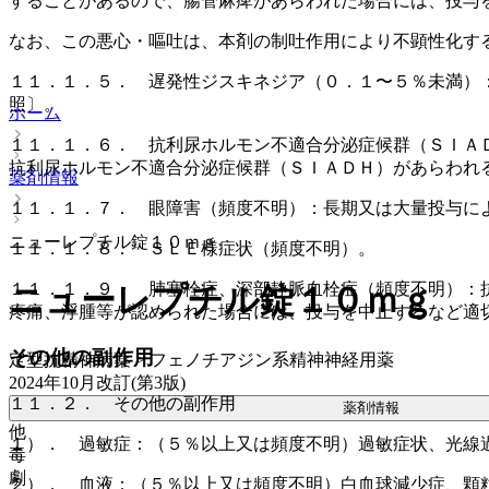
することがあるので、腸管麻痺があらわれた場合には、投与
なお、この悪心・嘔吐は、本剤の制吐作用により不顕性化す
１１．１．５． 遅発性ジスキネジア（０．１〜５％未満）
照〕。
ホーム
１１．１．６． 抗利尿ホルモン不適合分泌症候群（ＳＩＡ
抗利尿ホルモン不適合分泌症候群（ＳＩＡＤＨ）があらわれ
薬剤情報
１１．１．７． 眼障害（頻度不明）：長期又は大量投与に
ニューレプチル錠１０ｍｇ
１１．１．８． ＳＬＥ様症状（頻度不明）。
１１．１．９． 肺塞栓症、深部静脈血栓症（頻度不明）：
ニューレプチル錠１０ｍｇ
疼痛、浮腫等が認められた場合には、投与を中止するなど適
その他の副作用
定型抗精神病薬 > フェノチアジン系精神神経用薬
2024年10月改訂(第3版)
１１．２． その他の副作用
薬剤情報
他
１）． 過敏症：（５％以上又は頻度不明）過敏症状、光線
毒
劇
２）． 血液：（５％以上又は頻度不明）白血球減少症、顆