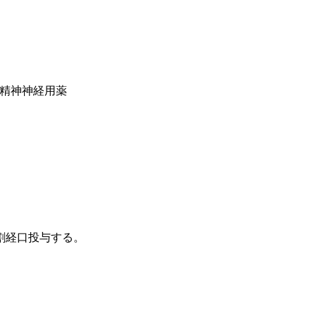
系精神神経用薬
割経口投与する。