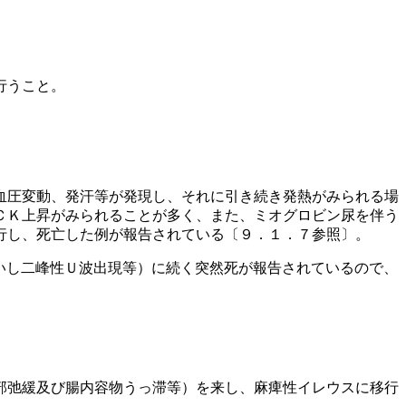
行うこと。
血圧変動、発汗等が発現し、それに引き続き発熱がみられる場
ＣＫ上昇がみられることが多く、また、ミオグロビン尿を伴う
行し、死亡した例が報告されている〔９．１．７参照〕。
いし二峰性Ｕ波出現等）に続く突然死が報告されているので、
部弛緩及び腸内容物うっ滞等）を来し、麻痺性イレウスに移行