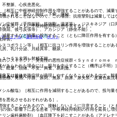
、不整脈、心疾患悪化。
）［相互に中枢神経抑制作用を増強することがあるので、減量
不振、舌苔、悪心・嘔吐、下痢、便秘。
増強されることはないので、この場合、抗痙攣剤は減量しては
ソン症候群（手指振戦、筋強剛、流涎等）、ジスキネジア（口
とがある（ともに中枢神経抑制作用を有する）］。
幹側屈、後弓反張等）、アカシジア（静坐不能）。
、減量するなど慎重に投与すること（ともに降圧作用を有する
Rマニュアル
薬剤情報
ポスト
覚障害。
ルスコポラミン等）［相互に抗コリン作用を増強することがあ
乳房、乳汁分泌、月経異常、糖尿。
．１〜５％未満）射精不能。
性のジスキネジア、突発性の悪性症候群＜Ｓｙｎｄｒｏｍｅ 
状があらわれた場合には、投与を中止すること（機序は不明）
眠、眩暈、頭痛、不安、興奮、易刺激。
異常又は錐体外路症状が発現しやすくなることがあるので、観
ではありません。
倦怠感、発熱、浮腫、尿閉、無尿、頻尿、尿失禁、皮膚色素沈
メシル酸塩）［相互に作用を減弱することがあるので、投与量
態を悪化させるおそれがある］。
増強することがあるので、接触しないように注意すること（と
剤の強い影響下にある患者［中枢神経抑制剤の作用を延長し増
ナリン歯科麻酔剤）［血圧降下を起こすことがある（アドレナリ