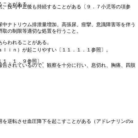
ることがある。
れ、投与中止後も持続することがある〔９．７小児等の項参
尿中ナトリウム排泄量増加、高張尿、痙攣、意識障害等を伴う
摂取の制限等適切な処置を行うこと。
あらわれることがある。
ａｌｉｎ）が起こりやすい〔１１．１．１参照〕。
１１．１．９参照〕。
報告されているので、観察を十分に行い、息切れ、胸痛、四肢
用を逆転させ血圧降下を起こすことがある（アドレナリンのα