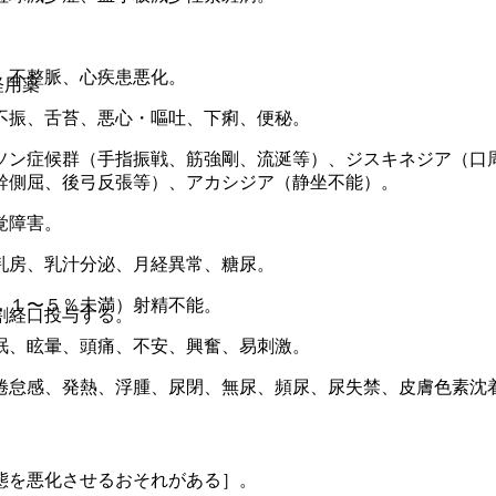
、不整脈、心疾患悪化。
経用薬
不振、舌苔、悪心・嘔吐、下痢、便秘。
ソン症候群（手指振戦、筋強剛、流涎等）、ジスキネジア（口
幹側屈、後弓反張等）、アカシジア（静坐不能）。
覚障害。
乳房、乳汁分泌、月経異常、糖尿。
．１〜５％未満）射精不能。
割経口投与する。
眠、眩暈、頭痛、不安、興奮、易刺激。
倦怠感、発熱、浮腫、尿閉、無尿、頻尿、尿失禁、皮膚色素沈
態を悪化させるおそれがある］。