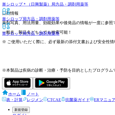
単シロップ＊（日興製薬）
局方品・調剤用薬等
薬剤情報
単シロップ
局方品・調剤用薬等
薬剤写真、用法用量、効能効果や後発品の情報が一度に参照
一般名、製品名どちらでも検索可能！
単シロップ
局方品・調剤用薬等
※ ご使用いただく際に、必ず最新の添付文書および安全性情
※本製品は疾病の診断・治療・予防を目的としたプログラム
ホーム
ノート
表・計算
レジメン
CTCAE
抗菌薬ガイド
ERマニュ
新規登録