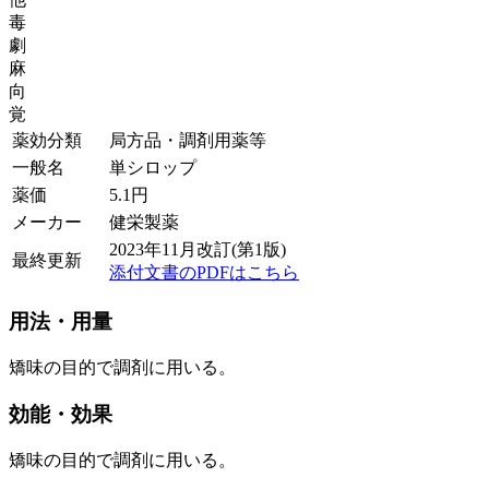
毒
劇
麻
向
覚
薬効分類
局方品・調剤用薬等
一般名
単シロップ
薬価
5.1
円
メーカー
健栄製薬
2023年11月改訂(第1版)
最終更新
添付文書のPDFはこちら
用法・用量
矯味の目的で調剤に用いる。
効能・効果
矯味の目的で調剤に用いる。