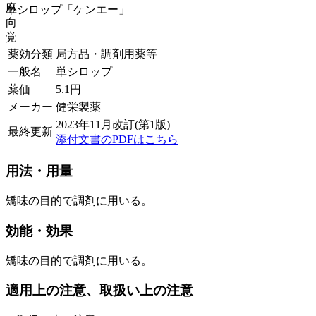
麻
単シロップ「ケンエー」
向
覚
薬効分類
局方品・調剤用薬等
一般名
単シロップ
薬価
5.1
円
メーカー
健栄製薬
2023年11月改訂(第1版)
最終更新
添付文書のPDFはこちら
用法・用量
矯味の目的で調剤に用いる。
効能・効果
矯味の目的で調剤に用いる。
適用上の注意、取扱い上の注意