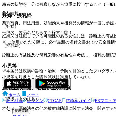
患者の状態を十分に観察しながら慎重に投与すること（一般
薬剤情報
妊婦・授乳婦
薬剤写真、用法用量、効能効果や後発品の情報が一度に参照
（妊婦）
一般名、製品名どちらでも検索可能！
妊婦又は妊娠している可能性のある女性には、診断上の有益
※ ご使用いただく際に、必ず最新の添付文書および安全性情
（授乳婦）
診断上の有益性及び母乳栄養の有益性を考慮し、授乳の継続
小児等
※本製品は疾病の診断・治療・予防を目的としたプログラム
小児等を対象とした臨床試験は実施していない。
適用上の注意、取扱い上の注意
ホーム
ノート
（取扱い上の注意）
表・計算
レジメン
CTCAE
抗菌薬ガイド
ERマニュ
本剤は、医療法その他の放射線防護に関する法令、関連する
新規登録