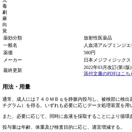
毒
劇
麻
向
覚
薬効分類
放射性医薬品
一般名
人血清アルブミンジエチ
薬価
580
円
メーカー
日本メジフィジックス
2022年03月改訂(第1版)
最終更新
添付文書のPDFはこち
用法・用量
通常、成人には７４０ＭＢｑを静脈内投与し、被検部に検出
チグラム）を得る。いずれも必要に応じデータ処理装置を用
また、必要に応じて、同時に血液を採取することにより循環
投与量は年齢、体重及び検査目的に応じ、適宜増減する。