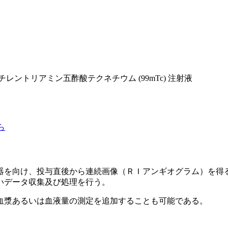
レントリアミン五酢酸テクネチウム (99mTc) 注射液
ら
器を向け、投与直後から連続画像（ＲＩアンギオグラム）を得
いデータ収集及び処理を行う。
血漿あるいは血液量の測定を追加することも可能である。