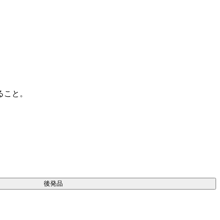
ること。
後発品