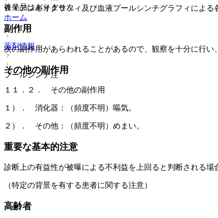
後発品はありません
ＲＩアンギオグラフィ及び血液プールシンチグラフィによる
ホーム
副作用
薬剤情報
次の副作用があらわれることがあるので、観察を十分に行い
その他の副作用
プールシンチ注
１１．２． その他の副作用
１）． 消化器：（頻度不明）嘔気。
２）． その他：（頻度不明）めまい。
重要な基本的注意
診断上の有益性が被曝による不利益を上回ると判断される場
（特定の背景を有する患者に関する注意）
高齢者