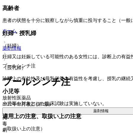
高齢者
患者の状態を十分に観察しながら慎重に投与すること（一般
ホーム
妊婦・授乳婦
（妊婦）
薬剤情報
妊婦又は妊娠している可能性のある女性には、診断上の有益
プールシンチ注
（授乳婦）
診断上の有益性及び母乳栄養の有益性を考慮し、授乳の継続
プールシンチ注
小児等
放射性医薬品
小児等を対象とした臨床試験は実施していない。
2022年03月改訂(第1版)
薬剤情報
適用上の注意、取扱い上の注意
先
毒
（取扱い上の注意）
劇