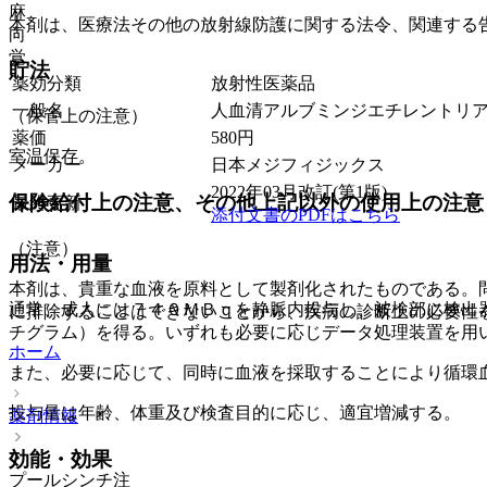
麻
本剤は、医療法その他の放射線防護に関する法令、関連する
向
覚
貯法
薬効分類
放射性医薬品
一般名
人血清アルブミンジエチレントリアミン
（保管上の注意）
薬価
580
円
室温保存。
メーカー
日本メジフィジックス
2022年03月改訂(第1版)
保険給付上の注意、その他上記以外の使用上の注意
最終更新
添付文書のPDFはこちら
（注意）
用法・用量
本剤は、貴重な血液を原料として製剤化されたものである。
通常、成人には７４０ＭＢｑを静脈内投与し、被検部に検出
に排除することはできないことから、疾病の診断上の必要性
チグラム）を得る。いずれも必要に応じデータ処理装置を用
ホーム
また、必要に応じて、同時に血液を採取することにより循環
投与量は年齢、体重及び検査目的に応じ、適宜増減する。
薬剤情報
効能・効果
プールシンチ注