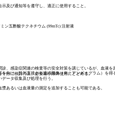
告示及び通知等を遵守し、適正に使用すること。
五酢酸テクネチウム (99mTc) 注射液
問診、感染症関連の検査等の安全対策を講じているが、血液を
器を向け、投与直後から連続画像（ＲＩアンギオグラム）を得
を十分に検討の上、必要最小限の使用にとどめる。
いデータ収集及び処理を行う。
血漿あるいは血液量の測定を追加することも可能である。