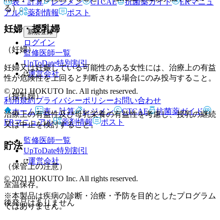
表・計算
レジメン
CTCAE
抗菌薬ガイド
ERマニュ
る）。
アル
薬剤情報
ポスト
妊婦・授乳婦
新規登録
ログイン
（妊婦）
監修医師一覧
UpToDate特別割引
妊婦又は妊娠している可能性のある女性には、治療上の有益
運営会社
性が危険性を上回ると判断される場合にのみ投与すること。
© 2021 HOKUTO Inc. All rights reserved.
（授乳婦）
利用規約
プライバシーポリシー
お問い合わせ
ホーム
表・計算
レジメン
CTCAE
抗菌薬ガイド
治療上の有益性及び母乳栄養の有益性を考慮し、授乳の継続
ERマニュアル
薬剤情報
ポスト
又は中止を検討すること。
監修医師一覧
貯法
UpToDate特別割引
運営会社
（保管上の注意）
© 2021 HOKUTO Inc. All rights reserved.
室温保存。
※本製品は疾病の診断・治療・予防を目的としたプログラム
後発品はありません
ではありません。