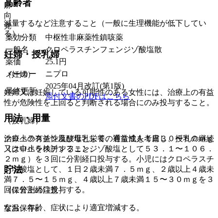
高齢者
麻
向
減量するなど注意すること（一般に生理機能が低下してい
覚
る）。
薬効分類
中枢性非麻薬性鎮咳薬
一般名
クロペラスチンフェンジゾ酸塩散
妊婦・授乳婦
薬価
25.1
円
メーカー
ニプロ
（妊婦）
2025年04月改訂(第1版)
最終更新
妊婦又は妊娠している可能性のある女性には、治療上の有益
添付文書のPDFはこちら
性が危険性を上回ると判断される場合にのみ投与すること。
用法・用量
（授乳婦）
クロペラスチン塩酸塩として、通常成人１日３０〜６０ｍｇ
治療上の有益性及び母乳栄養の有益性を考慮し、授乳の継続
（クロペラスチンフェンジゾ酸塩として５３．１〜１０６．
又は中止を検討すること。
２ｍｇ）を３回に分割経口投与する。小児にはクロペラスチ
貯法
ン塩酸塩として、１日２歳未満７．５ｍｇ、２歳以上４歳未
満７．５〜１５ｍｇ、４歳以上７歳未満１５〜３０ｍｇを３
回に分割経口投与する。
（保管上の注意）
なお、年齢、症状により適宜増減する。
室温保存。