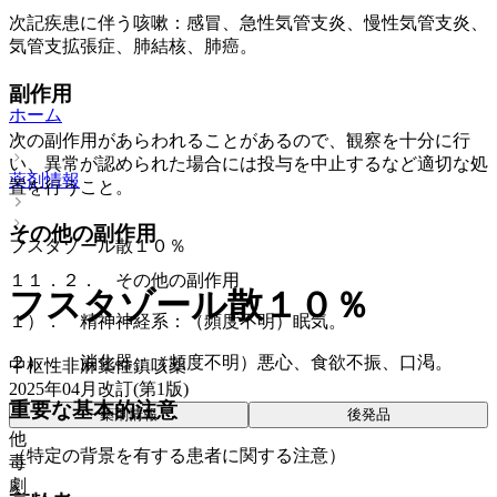
次記疾患に伴う咳嗽：感冒、急性気管支炎、慢性気管支炎、
気管支拡張症、肺結核、肺癌。
副作用
ホーム
次の副作用があらわれることがあるので、観察を十分に行
い、異常が認められた場合には投与を中止するなど適切な処
薬剤情報
置を行うこと。
その他の副作用
フスタゾール散１０％
１１．２． その他の副作用
フスタゾール散１０％
１）． 精神神経系：（頻度不明）眠気。
２）． 消化器：（頻度不明）悪心、食欲不振、口渇。
中枢性非麻薬性鎮咳薬
2025年04月改訂(第1版)
重要な基本的注意
薬剤情報
後発品
他
（特定の背景を有する患者に関する注意）
毒
劇