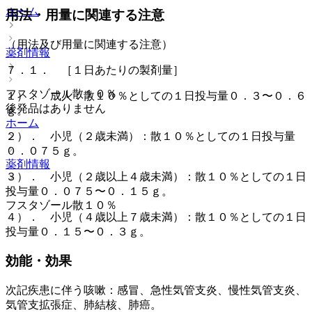
ホーム
用法・用量に関連する注意
（用法及び用量に関連する注意）
薬剤情報
７．１． ［１日あたりの製剤量］
フスタゾール散１０％
１）． 成人：散１０％としての１日投与量０．３〜０．６
後発品はありません
ｇ。
ホーム
２）． 小児（２歳未満）：散１０％としての１日投与量
０．０７５ｇ。
薬剤情報
３）． 小児（２歳以上４歳未満）：散１０％としての１日
投与量０．０７５〜０．１５ｇ。
フスタゾール散１０％
４）． 小児（４歳以上７歳未満）：散１０％としての１日
投与量０．１５〜０．３ｇ。
効能・効果
次記疾患に伴う咳嗽：感冒、急性気管支炎、慢性気管支炎、
気管支拡張症、肺結核、肺癌。