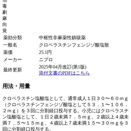
毒
劇
麻
向
覚
薬効分類
中枢性非麻薬性鎮咳薬
一般名
クロペラスチンフェンジゾ酸塩散
薬価
25.1
円
メーカー
ニプロ
2025年04月改訂(第1版)
最終更新
添付文書のPDFはこちら
用法・用量
クロペラスチン塩酸塩として、通常成人１日３０〜６０ｍｇ
（クロペラスチンフェンジゾ酸塩として５３．１〜１０６．
２ｍｇ）を３回に分割経口投与する。小児にはクロペラスチ
ン塩酸塩として、１日２歳未満７．５ｍｇ、２歳以上４歳未
満７．５〜１５ｍｇ、４歳以上７歳未満１５〜３０ｍｇを３
回に分割経口投与する。