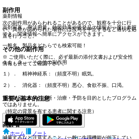
副作用
薬剤情報
次の副作用があらわれることがあるので、観察を十分に行
薬剤写真、用法用量、効能効果や後発品の情報が一度に参照
い、異常が認められた場合には投与を中止するなど適切な処
でき、関連情報へ簡単にアクセスができます。
置を行うこと。
一般名、製品名どちらでも検索可能！
その他の副作用
※ ご使用いただく際に、必ず最新の添付文書および安全性
１１．２． その他の副作用
情報も併せてご確認下さい。
１）． 精神神経系：（頻度不明）眠気。
２）． 消化器：（頻度不明）悪心、食欲不振、口渇。
重要な基本的注意
※本製品は疾病の診断・治療・予防を目的としたプログラム
ではありません。
（特定の背景を有する患者に関する注意）
高齢者
ホーム
ノート
減量するなど注意すること（一般に生理機能が低下してい