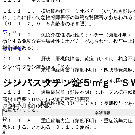
１１．１．１． 横紋筋融解症、ミオパチー（いずれも頻度
れ、これに伴って急性腎障害等の重篤な腎障害があらわれる
〔９．１．２、９．８高齢者の項参照〕。
ホーム
１１．１．２． 免疫介在性壊死性ミオパチー（頻度不明）
徴とする免疫介在性壊死性ミオパチーがあらわれ、投与中止
報告例がある）。
薬剤情報
１１．１．３． 肝炎、肝機能障害、黄疸（いずれも頻度不
シンバスタチン錠５ｍｇ「ＳＷ」
１１．１．４． 末梢神経障害（頻度不明）：四肢感覚鈍麻
シンバスタチン錠５ｍｇ「Ｓ
１１．１．５． 血小板減少（０．２％）〔８．４参照〕。
１１．１．６． 過敏症候群（頻度不明）：ループス様症候
高脂血症薬 > HMG−CoA還元酵素阻害薬
１１．１．７． 間質性肺炎（０．０７％）：長期投与であ
2026年03月改訂(第3版)
処置を行うこと。
薬剤情報
後
１１．１．８． 重症筋無力症（頻度不明）：重症筋無力症
毒
悪化）することがある〔９．１．３参照〕。
劇