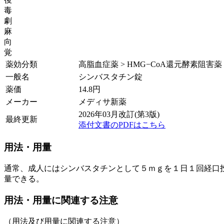
毒
劇
麻
向
覚
薬効分類
高脂血症薬 > HMG−CoA還元酵素阻害薬
一般名
シンバスタチン錠
薬価
14.8
円
メーカー
メディサ新薬
2026年03月改訂(第3版)
最終更新
添付文書のPDFはこちら
用法・用量
通常、成人にはシンバスタチンとして５ｍｇを１日１回経口
量できる。
用法・用量に関連する注意
（用法及び用量に関連する注意）