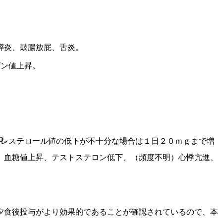
膵炎、鼓腸放屁、舌炎。
ビン値上昇。
つ。
コレステロール値の低下が不十分な場合は１日２０ｍｇまで増
、血糖値上昇、テストステロン低下、（頻度不明）心悸亢進、
夕食後投与がより効果的であることが確認されているので、本