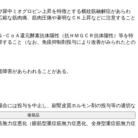
び尿中ミオグロビン上昇を特徴とする横紋筋融解症があらわ
広範な筋肉痛、筋肉圧痛や著明なＣＫ上昇などに注意すること
Ｇ−ＣｏＡ還元酵素抗体陽性（抗ＨＭＧＣＲ抗体陽性）等を特
察すること（なお、免疫抑制剤投与により改善がみられたとの
経障害があらわれることがある。
場合には投与を中止し、副腎皮質ホルモン剤の投与等の適切な
後発品
筋無力症悪化（眼筋型重症筋無力症悪化、全身型重症筋無力症