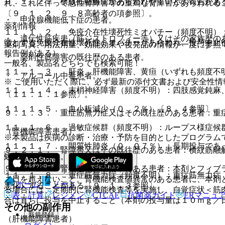
９．１．２． 横紋筋融解症があらわれやすいとの報告があ
れ、これに伴って急性腎障害等の重篤な腎障害があらわれる
〔９．１．２、９．８高齢者の項参照〕。
・ 甲状腺機能低下症の患者。
薬剤情報
１１．１．２． 免疫介在性壊死性ミオパチー（頻度不明）
・ 遺伝性筋疾患（筋ジストロフィー等）又はその家族歴の
徴とする免疫介在性壊死性ミオパチーがあらわれ、投与中止
薬剤写真、用法用量、効能効果や後発品の情報が一度に参照
報告例がある）。
・ 薬剤性筋障害の既往歴のある患者。
一般名、製品名どちらでも検索可能！
１１．１．３． 肝炎、肝機能障害、黄疸（いずれも頻度不
・ アルコール中毒患者。
※ ご使用いただく際に、必ず最新の添付文書および安全性情
１１．１．４． 末梢神経障害（頻度不明）：四肢感覚鈍麻
〔１１．１．１参照〕。
１１．１．５． 血小板減少（０．２％）〔８．４参照〕。
９．１．３． 重症筋無力症又はその既往歴のある患者：重
１１．１．６． 過敏症候群（頻度不明）：ループス様症候
（腎機能障害患者）
※本製品は疾病の診断・治療・予防を目的としたプログラム
１１．１．７． 間質性肺炎（０．０７％）：長期投与であ
９．２．１． 腎障害又はその既往歴のある患者：横紋筋融
処置を行うこと。
９．２．２． 腎機能検査値異常のある患者：本剤とフィブ
１１．１．８． 重症筋無力症（頻度不明）：重症筋無力症
／日を超えないこと。腎機能検査値異常のある患者に、本剤
ホーム
ノート
悪化）することがある〔９．１．３参照〕。
る場合には、定期的に腎機能検査等を実施し、自覚症状＜筋
表・計算
レジメン
CTCAE
抗菌薬ガイド
ERマニュ
合は直ちに投与を中止すること（本剤の投与量は１０ｍｇ／
その他の副作用
新規登録
（肝機能障害患者）