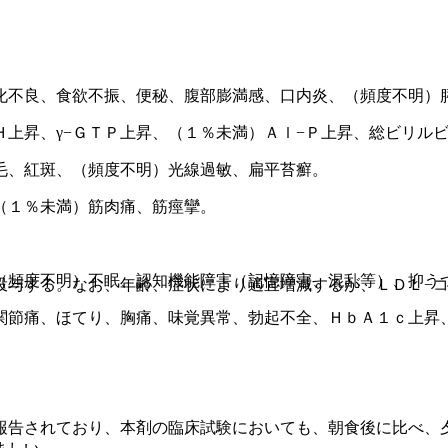
化不良、食欲不振、便秘、腹部膨満感、口内炎、（頻度不明）
上昇、γ−ＧＴＰ上昇、（１％未満）Ａｌ−Ｐ上昇、総ビリル
毛、紅斑、（頻度不明）光線過敏、扁平苔癬。
（１％未満）筋肉痛、筋痙攣。
。
（頻度不明）不眠、認知機能障害（記憶障害、混乱等）、抑う
投与する。なお、年齢、症状により適宜増減するが、ＬＤＬ−
関節痛、ほてり、胸痛、味覚異常、勃起不全、ＨｂＡ１ｃ上昇
報告されており、本剤の臨床試験においても、朝食後に比べ、