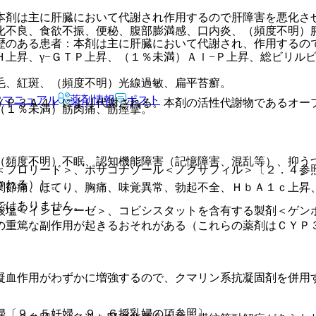
本剤は主に肝臓において代謝され作用するので肝障害を悪化さ
化不良、食欲不振、便秘、腹部膨満感、口内炎、（頻度不明）
歴のある患者：本剤は主に肝臓において代謝され、作用するの
上昇、γ−ＧＴＰ上昇、（１％未満）Ａｌ−Ｐ上昇、総ビリル
毛、紅斑、（頻度不明）光線過敏、扁平苔癬。
Rマニュアル
薬剤情報
ポスト
ＹＰ３Ａ４）により代謝される。本剤の活性代謝物であるオー
（１％未満）筋肉痛、筋痙攣。
。
（頻度不明）不眠、認知機能障害（記憶障害、混乱等）、抑う
＜フロリード＞、ポサコナゾール＜ノクサフィル＞〔２．４参
される）］。
関節痛、ほてり、胸痛、味覚異常、勃起不全、ＨｂＡ１ｃ上昇
ではありません。
酸塩＜インビラーゼ＞、コビシスタットを含有する製剤＜ゲン
の重篤な副作用が起きるおそれがある（これらの薬剤はＣＹＰ
凝血作用がわずかに増強するので、クマリン系抗凝固剤を併用
婦〔９．５妊婦、９．６授乳婦の項参照〕。