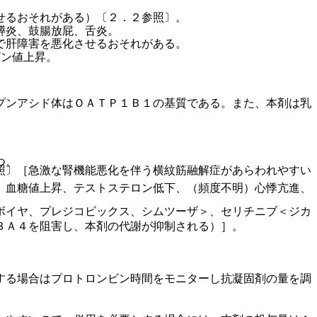
せるおそれがある）〔２．２参照〕。
膵炎、鼓腸放屁、舌炎。
で肝障害を悪化させるおそれがある。
ビン値上昇。
プンアシド体はＯＡＴＰ１Ｂ１の基質である。また、本剤は乳
つ。
照〕［急激な腎機能悪化を伴う横紋筋融解症があらわれやすい
、血糖値上昇、テストステロン低下、（頻度不明）心悸亢進、
ボイヤ、プレジコビックス、シムツーザ＞、セリチニブ＜ジカ
３Ａ４を阻害し、本剤の代謝が抑制される）］。
する場合はプロトロンビン時間をモニターし抗凝固剤の量を調