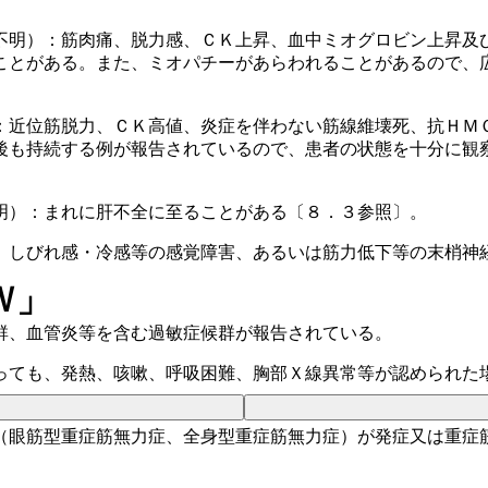
不明）：筋肉痛、脱力感、ＣＫ上昇、血中ミオグロビン上昇及
ことがある。また、ミオパチーがあらわれることがあるので、
：近位筋脱力、ＣＫ高値、炎症を伴わない筋線維壊死、抗ＨＭ
後も持続する例が報告されているので、患者の状態を十分に観
明）：まれに肝不全に至ることがある〔８．３参照〕。
、しびれ感・冷感等の感覚障害、あるいは筋力低下等の末梢神
Ｗ」
群、血管炎等を含む過敏症候群が報告されている。
っても、発熱、咳嗽、呼吸困難、胸部Ｘ線異常等が認められた
（眼筋型重症筋無力症、全身型重症筋無力症）が発症又は重症