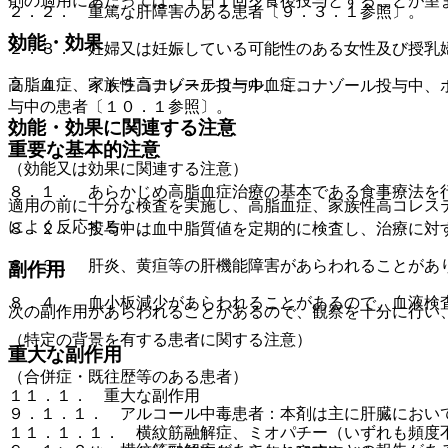
剤の適用にあたっては、１日１回夕食後投与とすることが望
２．２． 重篤な肝障害のある患者〔９．３．１参照〕。
効能・効果
２．３． 妊婦又は妊娠している可能性のある女性及び授乳
高脂血症、家族性高コレステロール血症。
２．４． イトラコナゾール投与中、ミコナゾール投与中、
与中の患者〔１０．１参照〕。
効能・効果に関連する注意
重要な基本的注意
（効能又は効果に関連する注意）
８．１． あらかじめ高脂血症治療の基本である食事療法を
適用の前に十分な検査を実施し、高脂血症、家族性高コレス
によく反応する）。
８．２． 投与中は血中脂質値を定期的に検査し、治療に対
８．３． 肝炎、黄疸等の肝機能障害があらわれることがあ
副作用
８．４． 血小板減少があらわれることがあるので、血液検
次の副作用があらわれることがあるので、観察を十分に行い
（特定の背景を有する患者に関する注意）
重大な副作用
（合併症・既往歴等のある患者）
１１．１． 重大な副作用
９．１．１． アルコール中毒患者：本剤は主に肝臓におい
１１．１．１． 横紋筋融解症、ミオパチー（いずれも頻度