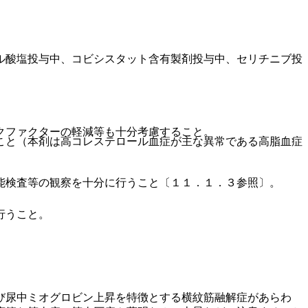
ル酸塩投与中、コビシスタット含有製剤投与中、セリチニブ投
クファクターの軽減等も十分考慮すること。
こと（本剤は高コレステロール血症が主な異常である高脂血症
能検査等の観察を十分に行うこと〔１１．１．３参照〕。
行うこと。
び尿中ミオグロビン上昇を特徴とする横紋筋融解症があらわ