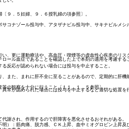
ましい。
婦〔９．５妊婦、９．６授乳婦の項参照〕。
ポサコナゾール投与中、アタザナビル投与中、サキナビルメシ
行い、更に運動療法や、高血圧・喫煙等の虚血性心疾患のリス
テロール血症であることを確認した上で本剤の適用を考慮する
する反応が認められない場合には投与を中止すること。
り、また、まれに肝不全に至ることがあるので、定期的に肝機
査等の観察を十分に行うこと〔１１．１．５参照〕。
、異常が認められた場合には投与を中止するなど適切な処置を
て代謝され、作用するので肝障害を悪化させるおそれがある。
不明）：筋肉痛、脱力感、ＣＫ上昇、血中ミオグロビン上昇及