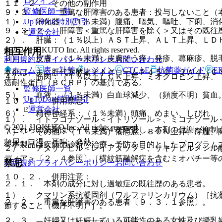
ログイン
１１．２． その他の副作用
監修医師一覧
９．３．１． 重篤な肝障害のある患者：投与しないこと（
UpToDate特別割引
１）． 消化器：（１％未満）腹痛、嘔気、嘔吐、下痢、消
９．３．２． 肝障害＜重篤な肝障害を除く＞又はその既往
運営会社
２）． 肝臓：（１％以上）ＡＳＴ上昇、ＡＬＴ上昇、ＬＤＨ
© 2021 HOKUTO Inc. All rights reserved.
相互作用
３）． 皮膚：（１％未満）皮膚そう痒、発疹、蕁麻疹、脱
利用規約
プライバシーポリシー
お問い合わせ
ホーム
表・計算
レジメン
CTCAE
抗菌薬ガイド
E
本剤は、主に肝代謝酵素チトクロームＰ４５０ ３Ａ４（Ｃ
４）． 筋肉：（１％以上）ＣＫ上昇、ミオグロビン上昇、
癌耐性蛋白（ＢＣＲＰ）の基質である。
監修医師一覧
５）． 血液：（１％未満）白血球減少、（頻度不明）貧血
UpToDate特別割引
１０．１． 併用禁忌：
運営会社
６）． 精神神経系：（１％未満）頭痛、めまい、しびれ、
１）． イトラコナゾール＜イトリゾール＞、ミコナゾール
© 2021 HOKUTO Inc. All rights reserved.
（これらの薬剤はＣＹＰ３Ａ４を阻害し、本剤の代謝が抑制
７）． その他：（１％未満）倦怠感、ＢＵＮ上昇、浮腫、
頻尿、口渇、耳鳴、発熱。
※本製品は疾病の診断・治療・予防を目的としたプログラム
２）． アタザナビル＜レイアタッツ＞、サキナビルメシル
ディア＞〔２．４参照〕［横紋筋融解症を含むミオパチー等
禁忌
利用規約
プライバシーポリシー
お問い合わせ
１０．２． 併用注意：
２．１． 本剤の成分に対し過敏症の既往歴のある患者。
１）． クマリン系抗凝固剤（ワルファリンカリウム）［抗
２．２． 重篤な肝障害のある患者〔９．３．１参照〕。
節すること（機序不明）］。
２．３． 妊婦又は妊娠している可能性のある女性及び授乳