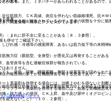
る次の患者。
ことがある。また、ミオパチーがあらわれることがあるので、
：近位筋脱力、ＣＫ高値、炎症を伴わない筋線維壊死、抗ＨＭ
ある患者。
後も持続する例が報告されているので、患者の状態を十分に観
でき、関連情報へ簡単にアクセスができます。
明）：まれに肝不全に至ることがある〔８．３参照〕。
報も併せてご確認下さい。
、しびれ感・冷感等の感覚障害、あるいは筋力低下等の末梢神
症筋無力症（眼筋型、全身型）が悪化又は再発することがある
群、血管炎等を含む過敏症候群が報告されている。
ではありません。
っても、発熱、咳嗽、呼吸困難、胸部Ｘ線異常等が認められた
解症の報告例の多くが腎機能障害を有する患者であり、また、
ラート系薬剤を併用する場合には、治療上やむを得ないと判断
（眼筋型重症筋無力症、全身型重症筋無力症）が発症又は重症
とフィブラート系薬剤を併用する場合には、急激な腎機能悪化
肉痛・脱力感＞の発現、ＣＫ上昇、血中及び尿中ミオグロビン
アル
薬剤情報
ポスト
日を超えないこと）〔１０．２参照〕。