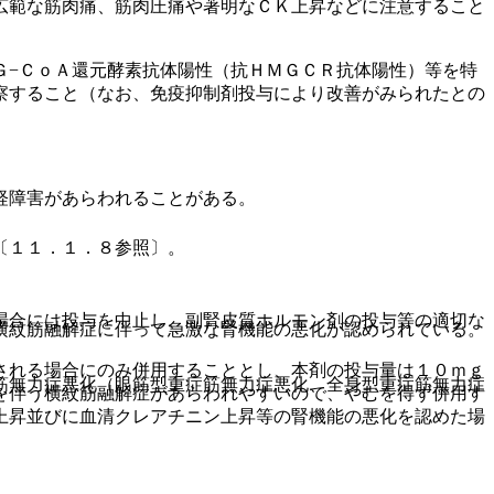
広範な筋肉痛、筋肉圧痛や著明なＣＫ上昇などに注意すること
Ｇ−ＣｏＡ還元酵素抗体陽性（抗ＨＭＧＣＲ抗体陽性）等を特
察すること（なお、免疫抑制剤投与により改善がみられたとの
経障害があらわれることがある。
〔１１．１．８参照〕。
場合には投与を中止し、副腎皮質ホルモン剤の投与等の適切な
横紋筋融解症に伴って急激な腎機能の悪化が認められている。
される場合にのみ併用することとし、本剤の投与量は１０ｍｇ
筋無力症悪化（眼筋型重症筋無力症悪化、全身型重症筋無力症
を伴う横紋筋融解症があらわれやすいので、やむを得ず併用す
上昇並びに血清クレアチニン上昇等の腎機能の悪化を認めた場