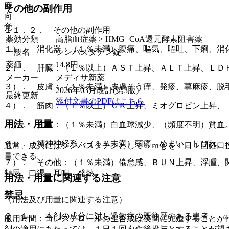
麻
その他の副作用
向
覚
１１．２． その他の副作用
薬効分類
高脂血症薬 > HMG−CoA還元酵素阻害薬
１）． 消化器：（１％未満）腹痛、嘔気、嘔吐、下痢、消
一般名
シンバスタチン錠
薬価
14.8
円
２）． 肝臓：（１％以上）ＡＳＴ上昇、ＡＬＴ上昇、ＬＤＨ
メーカー
メディサ新薬
３）． 皮膚：（１％未満）皮膚そう痒、発疹、蕁麻疹、脱
2026年03月改訂(第3版)
最終更新
添付文書のPDFはこちら
４）． 筋肉：（１％以上）ＣＫ上昇、ミオグロビン上昇、
用法・用量
５）． 血液：（１％未満）白血球減少、（頻度不明）貧血
６）． 精神神経系：（１％未満）頭痛、めまい、しびれ、
通常、成人にはシンバスタチンとして５ｍｇを１日１回経口
量できる。
７）． その他：（１％未満）倦怠感、ＢＵＮ上昇、浮腫、
頻尿、口渇、耳鳴、発熱。
用法・用量に関連する注意
禁忌
（用法及び用量に関連する注意）
２．１． 本剤の成分に対し過敏症の既往歴のある患者。
服用時間：コレステロールの生合成は夜間に亢進することが