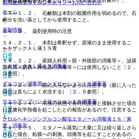
本剤は保険給付の対象とならない（薬価基準対象外）。
してから使用すること。
利用規約
プライバシーポリシー
お問い合わせ
ホーム
１４．１．２． 石鹸類は本剤の殺菌作用を弱めるので、石
鹸分を洗い落としてから使用すること。
薬剤情報
１４．２． 薬剤使用時の注意
１４．２．１． 本剤は希釈せず、原液のまま使用するこ
ヘキザックＡＬ液１％青
と。
１４．２．２． 産婦人科用＜腟・外陰部の消毒等＞、泌尿
ヘキザックＡＬ液１％
消毒薬
器科用＜膀胱・外性器の消毒等＞には使用しないこと〔２．
３参照〕。
グルコジン消毒用ハンドローション１％
消毒薬
１４．２．３． 眼に入らないように注意する（眼に入った
場合は直ちによく水洗する）〔２．５参照〕。
ウエルアップハンドローション１％
消毒薬
１４．２．４． 溶液の状態で長時間皮膚と接触させた場合
に皮膚化学熱傷を起こしたとの報告があるので、注意するこ
と。
クロルヘキシジングルコン酸塩エタノール消毒液１％「東
豊」
消毒薬
１４．２．５． エタノール蒸気に大量に又は繰り返しさら
された場合、粘膜への刺激、頭痛等を起こすことがあるの