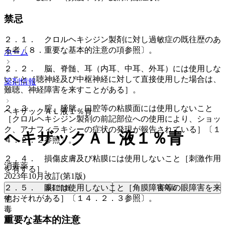
禁忌
２．１． クロルヘキシジン製剤に対し過敏症の既往歴のあ
る者〔８．重要な基本的注意の項参照〕。
ホーム
２．２． 脳、脊髄、耳（内耳、中耳、外耳）には使用しな
いこと［聴神経及び中枢神経に対して直接使用した場合は、
薬剤情報
難聴、神経障害を来すことがある］。
２．３． 腟、膀胱、口腔等の粘膜面には使用しないこと
ヘキザックＡＬ液１％青
［クロルヘキシジン製剤の前記部位への使用により、ショッ
ク、アナフィラキシーの症状の発現が報告されている］〔１
ヘキザックＡＬ液１％青
４．２．２参照〕。
２．４． 損傷皮膚及び粘膜には使用しないこと［刺激作用
消毒薬
を有する］。
2023年10月改訂(第1版)
２．５． 眼には使用しないこと［角膜障害等の眼障害を来
薬剤情報
後発品
すおそれがある］〔１４．２．３参照〕。
他
毒
重要な基本的注意
劇