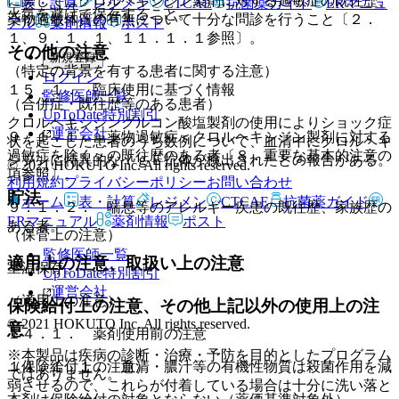
に際してはクロルヘキシジン製剤に対する過敏症の既往歴、
表・計算
レジメン
CTCAE
抗菌薬ガイド
ERマニュ
火気を避けて保存すること。
薬物過敏体質の有無について十分な問診を行うこと〔２．
アル
薬剤情報
ポスト
１、９．１．１、１１．１．１参照〕。
その他の注意
新規登録
（特定の背景を有する患者に関する注意）
ログイン
１５．１． 臨床使用に基づく情報
監修医師一覧
（合併症・既往歴等のある患者）
UpToDate特別割引
クロルヘキシジングルコン酸塩製剤の使用によりショック症
運営会社
９．１．１． 薬物過敏症＜クロルヘキシジン製剤に対する
状を起こした患者のうち数例について、血清中にクロルヘキ
過敏症を除く＞の既往歴のある者〔８．重要な基本的注意の
シジンに特異的なＩｇＥ抗体が検出されたとの報告がある。
© 2021 HOKUTO Inc. All rights reserved.
項参照〕。
利用規約
プライバシーポリシー
お問い合わせ
貯法
ホーム
表・計算
レジメン
CTCAE
抗菌薬ガイド
９．１．２． 喘息等のアレルギー疾患の既往歴、家族歴の
ERマニュアル
薬剤情報
ポスト
ある者。
（保管上の注意）
監修医師一覧
適用上の注意、取扱い上の注意
室温保存。
UpToDate特別割引
運営会社
（適用上の注意）
保険給付上の注意、その他上記以外の使用上の注
© 2021 HOKUTO Inc. All rights reserved.
意
１４．１． 薬剤使用前の注意
※本製品は疾病の診断・治療・予防を目的としたプログラム
（保険給付上の注意）
１４．１．１． 血清・膿汁等の有機性物質は殺菌作用を減
ではありません。
弱させるので、これらが付着している場合は十分に洗い落と