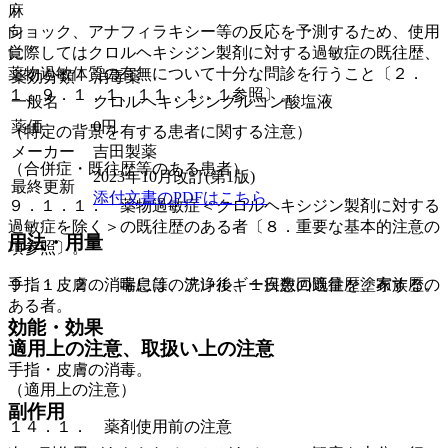
麻
向
ショック、アナフィラキシー等の反応を予測するため、使用
覚
に際してはクロルヘキシジン製剤に対する過敏症の既往歴、
薬物過敏体質の有無について十分な問診を行うこと〔２．
薬効分類
消毒薬
１、９．１．１、１１．１．１参照〕。
一般名
クロルヘキシジングルコン酸塩液
薬価
0
円
（特定の背景を有する患者に関する注意）
メーカー
吉田製薬
（合併症・既往歴等のある患者）
2023年10月改訂(第1版)
最終更新
添付文書のPDFはこちら
９．１．１． 薬物過敏症＜クロルヘキシジン製剤に対する
過敏症を除く＞の既往歴のある者〔８．重要な基本的注意の
用法・用量
項参照〕。
９．１．２． 喘息等のアレルギー疾患の既往歴、家族歴の
手指・皮膚の消毒には、洗浄後、１日数回適量を塗布する。
ある者。
効能・効果
適用上の注意、取扱い上の注意
手指・皮膚の消毒。
（適用上の注意）
副作用
１４．１． 薬剤使用前の注意