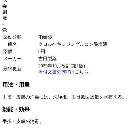
毒
劇
麻
向
覚
薬効分類
消毒薬
一般名
クロルヘキシジングルコン酸塩液
薬価
0
円
メーカー
吉田製薬
2023年10月改訂(第1版)
最終更新
添付文書のPDFはこちら
用法・用量
手指・皮膚の消毒には、洗浄後、１日数回適量を塗布する。
効能・効果
手指・皮膚の消毒。