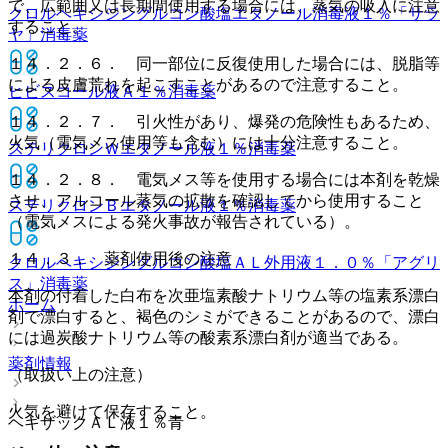
で、広範囲又は長期間使用する場合には、蒸気の吸入に注意
クロルヘキシジングルコン酸塩エタノール消毒液１％「サラ
すること。
ヤ」
消毒薬
１４．２．６． 同一部位に反復使用した場合には、脱脂等
による皮膚荒れを起こすことがあるので注意すること。
ヒビスコール液Ａ１％
消毒薬
１４．２．７． 引火性があり、爆発の危険性もあるため、
火気（電気メス使用等も含む）には十分注意すること。
ステリクロンＷエタノール液１％
消毒薬
１４．２．８． 電気メス等を使用する場合には本剤を乾燥
させ、アルコール蒸気の拡散を確認してから使用すること
ステリクロンＢエタノール液１％
消毒薬
（電気メスによる発火事故が報告されている）。
１４．３． 薬剤使用後の注意
クロルヘキシジングルコン酸塩ＡＬ外用液１．０％「アグリ
ス」
消毒薬
本剤の付着した白布を次亜塩素酸ナトリウム等の塩素系漂白
ホーム
剤で漂白すると、褐色のシミができることがあるので、漂白
には過炭酸ナトリウム等の酸素系漂白剤が適当である。
薬剤情報
（取扱い上の注意）
火気を避けて保存すること。
ヘキザックＡＬ液１％青