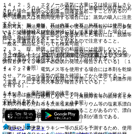
１４．２．５． エタノール蒸気に大量に又は繰り返しさら
２．１． クロルヘキシジン製剤に対し過敏症の既往歴のあ
された場合、粘膜への刺激、頭痛等を起こすことがあるの
る者〔８．重要な基本的注意の項参照〕。
薬剤情報
で、広範囲又は長期間使用する場合には、蒸気の吸入に注意
すること。
２．２． 脳、脊髄、耳（内耳、中耳、外耳）には使用しな
薬剤写真、用法用量、効能効果や後発品の情報が一度に参照
いこと［聴神経及び中枢神経に対して直接使用した場合は、
でき、関連情報へ簡単にアクセスができます。
１４．２．６． 同一部位に反復使用した場合には、脱脂等
難聴、神経障害を来すことがある］。
による皮膚荒れを起こすことがあるので注意すること。
一般名、製品名どちらでも検索可能！
２．３． 腟、膀胱、口腔等の粘膜面には使用しないこと
１４．２．７． 引火性があり、爆発の危険性もあるため、
※ ご使用いただく際に、必ず最新の添付文書および安全性
［クロルヘキシジン製剤の前記部位への使用により、ショッ
火気（電気メス使用等も含む）には十分注意すること。
情報も併せてご確認下さい。
ク、アナフィラキシーの症状の発現が報告されている］〔１
４．２．２参照〕。
１４．２．８． 電気メス等を使用する場合には本剤を乾燥
させ、アルコール蒸気の拡散を確認してから使用すること
２．４． 損傷皮膚及び粘膜には使用しないこと［刺激作用
（電気メスによる発火事故が報告されている）。
を有する］。
１４．３． 薬剤使用後の注意
※本製品は疾病の診断・治療・予防を目的としたプログラム
２．５． 眼には使用しないこと［角膜障害等の眼障害を来
ではありません。
すおそれがある］〔１４．２．３参照〕。
本剤の付着した白布を次亜塩素酸ナトリウム等の塩素系漂白
剤で漂白すると、褐色のシミができることがあるので、漂白
重要な基本的注意
には過炭酸ナトリウム等の酸素系漂白剤が適当である。
（取扱い上の注意）
ショック、アナフィラキシー等の反応を予測するため、使用
ホーム
ノート