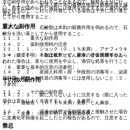
次の副作用があらわれることがあるので、観察を十分に行
１４．１．１． 血清・膿汁等の有機性物質は殺菌作用を減
い、異常が認められた場合には使用を中止するなど適切な処
弱させるので、これらが付着している場合は十分に洗い落と
置を行うこと。
してから使用すること。
重大な副作用
１４．１．２． 石鹸類は本剤の殺菌作用を弱めるので、石
鹸分を洗い落としてから使用すること。
１１．１． 重大な副作用
１４．２． 薬剤使用時の注意
１１．１．１． ショック（０．１％未満）、アナフィラキ
１４．２．１． 本剤は希釈せず、原液のまま使用するこ
シー（頻度不明）：血圧低下、じん麻疹、呼吸困難等があら
と。
われた場合は、直ちに使用を中止し、適切な処置を行うこと
〔８．重要な基本的注意の項参照〕。
１４．２．２． 産婦人科用＜腟・外陰部の消毒等＞、泌尿
器科用＜膀胱・外性器の消毒等＞には使用しないこと〔２．
その他の副作用
３参照〕。
１１．２． その他の副作用
１４．２．３． 眼に入らないように注意する（眼に入った
場合は直ちによく水洗する）〔２．５参照〕。
１）． 過敏症：（０．１％未満）発疹、じん麻疹。
１４．２．４． 溶液の状態で長時間皮膚と接触させた場合
２）． 皮膚：（頻度不明）皮膚刺激症状。
に皮膚化学熱傷を起こしたとの報告があるので、注意するこ
と。
禁忌