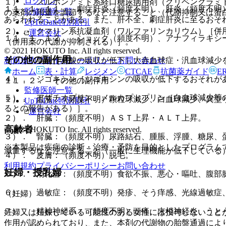
ログイン
１）． スルホンアミド系経口糖尿病用剤（グリベンクラミ
１１．１．１１． 劇症肝炎（頻度不明）、肝炎（頻度不明
監修医師一覧
の薬剤の用量を調節するなど注意すること（代謝抑制又は蛋
あらわれることがある。また、肝不全、劇症肝炎に至るおそ
UpToDate特別割引
２）． クマリン系抗凝血剤（ワルファリンカリウム）［併
運営会社
１１．１．１２． ショック（頻度不明）、アナフィラキシ
（併用薬の代謝が抑制される）］。
© 2021 HOKUTO Inc. All rights reserved.
その他の副作用
利用規約
プライバシーポリシー
お問い合わせ
３）． 葉酸［葉酸の吸収が低下し大赤血球症・汎血球減少
ホーム
表・計算
レジメン
CTCAE
抗菌薬ガイド
E
４）． ジゴキシン［ジゴキシンの吸収が低下するおそれが
１１．２． その他の副作用
監修医師一覧
５）． アザチオプリン、メルカプトプリン［白血球減少等
１）． 血液：（頻度不明）顆粒球減少、白血球減少、異型
UpToDate特別割引
るとの報告がある）］。
運営会社
２）． 肝臓：（頻度不明）ＡＳＴ上昇・ＡＬＴ上昇。
高齢者
© 2021 HOKUTO Inc. All rights reserved.
３）． 腎臓：（頻度不明）尿路結石、腫脹、浮腫、糖尿、
※本製品は疾病の診断・治療・予防を目的としたプログラム
減量するなど注意すること（一般に生理機能が低下している
４）． 皮膚：（頻度不明）脱毛。
利用規約
プライバシーポリシー
お問い合わせ
妊婦・授乳婦
５）． 消化器：（頻度不明）食欲不振、悪心・嘔吐、腹部
６）． 過敏症：（頻度不明）発疹、そう痒感、光線過敏症
（妊婦）
７）． 精神神経系：（頻度不明）頭痛、末梢神経炎、うと
妊婦又は妊娠している可能性のある女性には投与しないこと
作用が認められており、また、本剤の代謝物の胎盤通過によ