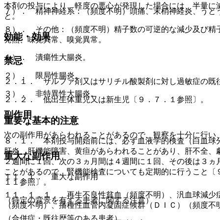
本剤の投与により、軽度の悪心が発現した場合には、半量に
７）． 精神神経系：（頻度不明）頭痛、末梢神経炎、うと
と。
８）． その他：（頻度不明）精子数の可逆的な減少及び精
効能・効果
発熱、味覚異常、嗅覚異常。
１）． 潰瘍性大腸炎。
禁忌
２）． 限局性腸炎。
２．１． サルファ剤又はサリチル酸製剤に対し過敏症の既
３）． 非特異性大腸炎。
２．２． 低出生体重児又は新生児〔９．７．１参照〕。
副作用
重要な基本的注意
次の副作用があらわれることがあるので、観察を十分に行い
８．１． 本剤投与開始前には、必ず血液学的検査（白血球
肝炎、肝機能障害、黄疸があらわれることがあり、肝不全、
重大な副作用
２週間に１回、次の３ヵ月間は４週間に１回、その後は３ヵ
ことがあるので、腎機能検査についても定期的に行うこと〔
１１．１． 重大な副作用
１１参照〕。
１１．１．１． 再生不良性貧血（頻度不明）、汎血球減少
（特定の背景を有する患者に関する注意）
（頻度不明）、播種性血管内凝固症候群（ＤＩＣ）（頻度不
（合併症・既往歴等のある患者）