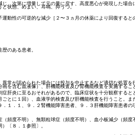
減じ、次第に増量して元の量に戻す、高度悪心が発現した場合
うと状態、めまい、耳鳴、抑うつ。
子運動性の可逆的な減少［２〜３ヵ月の休薬により回復すると
往歴のある患者。
、異常が認められた場合には投与を中止するなど適切な処置を
分画を含む血液像）、肝機能検査及び腎機能検査を実施するこ
劇症肝炎に至るおそれがあるので、臨床症状を十分観察すると
月ごとに１回）、血液学的検査及び肝機能検査を行うこと。ま
９．１．１、９．２腎機能障害患者、９．３肝機能障害患者の
症（頻度不明）、無顆粒球症（頻度不明）、血小板減少（頻度
明）〔８．１参照〕。