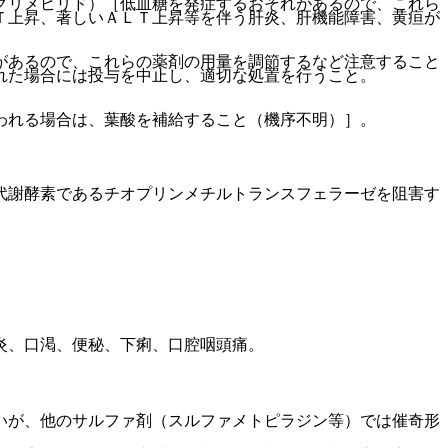
グリメピリド）［低血糖を発症するおそれがあるので、これら
Ｔ上昇、著しいＡＬＴ上昇等を伴う肝炎、肝機能障害、黄疸が
があるので、これらの薬剤の用量を調節するなど注意すること
れた場合には投与を中止し、適切な処置を行うこと。
われる場合は、葉酸を補給すること（機序不明）］。
代謝酵素であるチオプリンメチルトランスフェラーゼを阻害す
炎、口渇、便秘、下痢、口腔咽頭痛。
いが、他のサルファ剤（スルファメトピラジン等）では催奇形