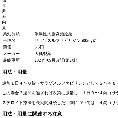
毒
劇
麻
向
覚
薬効分類
潰瘍性大腸炎治療薬
一般名
サラゾスルファピリジン500mg錠
薬価
6.5
円
メーカー
大興製薬
最終更新
2024年09月改訂(第2版)
用法・用量
通常１日４〜８錠（サラゾスルファピリジンとして２〜４ｇ
この場合３週間を過ぎれば次第に減量し、１日３〜４錠（サ
ステロイド療法を長期間継続した症例については、４錠（サ
用法・用量に関連する注意