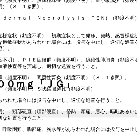
症（頻度不明）、無顆粒球症（頻度不明）、血小板減少（頻度
明）〔８．１参照〕。
ｉｄｅｒｍａｌ Ｎｅｃｒｏｌｙｓｉｓ：ＴＥＮ）（頻度不明
症様症状（頻度不明）：初期症状として発疹、発熱、感冒様症
な過敏症状があらわれた場合には、投与を中止し、適切な処置
照〕。
度不明）、ＰＩＥ症候群（頻度不明）、線維性肺胞炎（頻度不
血液検査等を実施し、適切な処置を行うこと。
群（頻度不明）、間質性腎炎（頻度不明）〔８．１参照〕。
００ｍｇ「ＪＧ」
）（頻度不明）、Ｓ状結腸穿孔（頻度不明）。
らわれた場合には投与を中止し、適切な処置を行うこと。
明）：頸部硬直（項部硬直）、発熱、頭痛、悪心、嘔吐あるい
切な処置を行うこと。
：呼吸困難、胸部痛、胸水等があらわれた場合には投与を中止