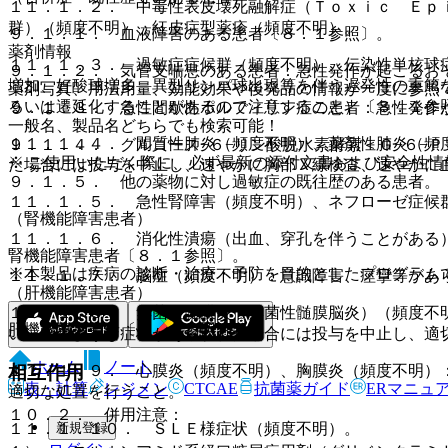
１１．１．２． 中毒性表皮壊死融解症（Ｔｏｘｉｃ Ｅｐ
群）（頻度不明）、紅皮症型薬疹（頻度不明）。
９．１．１． 血液障害のある患者〔８．１参照〕。
薬剤情報
１１．１．３． 過敏症症候群（頻度不明）、伝染性単核球
９．１．２． 気管支喘息のある患者：急性発作が起こるお
増加、好酸球増多、異型リンパ球出現等を伴う遅発性の重篤
薬剤写真、用法用量、効能効果や後発品の情報が一度に参照
るいは遷延化することがあるので注意すること）〔８．１参
９．１．３． 急性間歇性ポルフィリン症の患者：急性発作
一般名、製品名どちらでも検索可能！
１１．１．４． 間質性肺炎（頻度不明）、薬剤性肺炎（頻
９．１．４． グルコース−６−リン酸脱水素酵素＜Ｇ−６−
※ ご使用いただく際に、必ず最新の添付文書および安全性情
た場合には投与を中止し、速やかに胸部Ｘ線検査、速やかに
９．１．５． 他の薬物に対し過敏症の既往歴のある患者。
１１．１．５． 急性腎障害（頻度不明）、ネフローゼ症候
（腎機能障害患者）
１１．１．６． 消化性潰瘍（出血、穿孔を伴うことがある
腎機能障害患者〔８．１参照〕。
※本製品は疾病の診断・治療・予防を目的としたプログラム
１１．１．７． 脳症（頻度不明）：意識障害、痙攣等があ
（肝機能障害患者）
１１．１．８． 無菌性髄膜炎（無菌性髄膜脳炎）（頻度不
肝機能障害患者〔８．１参照〕。
い、このような症状があらわれた場合には投与を中止し、適
ホーム
ノート
１１．１．９． 心膜炎（頻度不明）、胸膜炎（頻度不明）
相互作用
表・計算
レジメン
CTCAE
抗菌薬ガイド
ERマニュ
適切な処置を行うこと。
１０．２． 併用注意：
新規登録
１１．１．１０． ＳＬＥ様症状（頻度不明）。