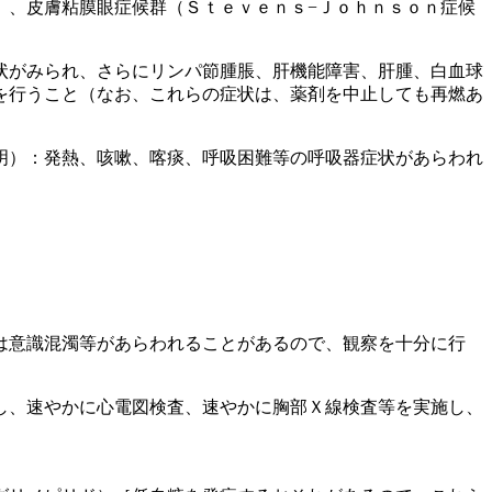
）、皮膚粘膜眼症候群（Ｓｔｅｖｅｎｓ−Ｊｏｈｎｓｏｎ症候
状がみられ、さらにリンパ節腫脹、肝機能障害、肝腫、白血球
を行うこと（なお、これらの症状は、薬剤を中止しても再燃あ
明）：発熱、咳嗽、喀痰、呼吸困難等の呼吸器症状があらわれ
は意識混濁等があらわれることがあるので、観察を十分に行
し、速やかに心電図検査、速やかに胸部Ｘ線検査等を実施し、