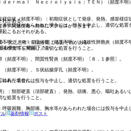
ｉｄｅｒｍａｌ Ｎｅｃｒｏｌｙｓｉｓ：ＴＥＮ）（頻度不明
症様症状（頻度不明）：初期症状として発疹、発熱、感冒様症
それがある。
な過敏症状があらわれた場合には、投与を中止し、適切な処置
でき、関連情報へ簡単にアクセスができます。
照〕。
が起こるおそれがある。
度不明）、ＰＩＥ症候群（頻度不明）、線維性肺胞炎（頻度不
ＰＤ＞欠乏患者：溶血が起こるおそれがある。
報も併せてご確認下さい。
血液検査等を実施し、適切な処置を行うこと。
群（頻度不明）、間質性腎炎（頻度不明）〔８．１参照〕。
）（頻度不明）、Ｓ状結腸穿孔（頻度不明）。
ではありません。
らわれた場合には投与を中止し、適切な処置を行うこと。
明）：頸部硬直（項部硬直）、発熱、頭痛、悪心、嘔吐あるい
切な処置を行うこと。
：呼吸困難、胸部痛、胸水等があらわれた場合には投与を中止
アル
薬剤情報
ポスト