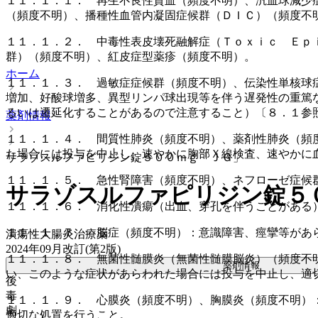
１１．１．１． 再生不良性貧血（頻度不明）、汎血球減少
（頻度不明）、播種性血管内凝固症候群（ＤＩＣ）（頻度不
１１．１．２． 中毒性表皮壊死融解症（Ｔｏｘｉｃ Ｅｐ
群）（頻度不明）、紅皮症型薬疹（頻度不明）。
ホーム
１１．１．３． 過敏症症候群（頻度不明）、伝染性単核球
増加、好酸球増多、異型リンパ球出現等を伴う遅発性の重篤
るいは遷延化することがあるので注意すること）〔８．１参
薬剤情報
１１．１．４． 間質性肺炎（頻度不明）、薬剤性肺炎（頻
た場合には投与を中止し、速やかに胸部Ｘ線検査、速やかに
サラゾスルファピリジン錠５００ｍｇ「ＪＧ」
１１．１．５． 急性腎障害（頻度不明）、ネフローゼ症候
サラゾスルファピリジン錠５
１１．１．６． 消化性潰瘍（出血、穿孔を伴うことがある
１１．１．７． 脳症（頻度不明）：意識障害、痙攣等があ
潰瘍性大腸炎治療薬
2024年09月改訂(第2版)
１１．１．８． 無菌性髄膜炎（無菌性髄膜脳炎）（頻度不
薬剤情報
い、このような症状があらわれた場合には投与を中止し、適
後
毒
１１．１．９． 心膜炎（頻度不明）、胸膜炎（頻度不明）
劇
適切な処置を行うこと。