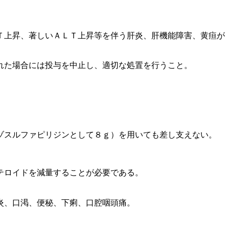
Ｔ上昇、著しいＡＬＴ上昇等を伴う肝炎、肝機能障害、黄疸が
れた場合には投与を中止し、適切な処置を行うこと。
ゾスルファピリジンとして８ｇ）を用いても差し支えない。
テロイドを減量することが必要である。
炎、口渇、便秘、下痢、口腔咽頭痛。