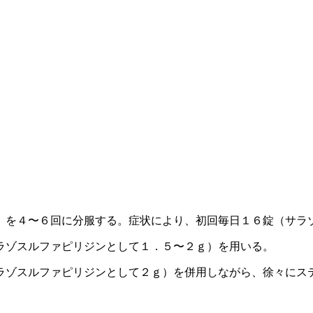
）を４〜６回に分服する。症状により、初回毎日１６錠（サラ
ラゾスルファピリジンとして１．５〜２ｇ）を用いる。
ラゾスルファピリジンとして２ｇ）を併用しながら、徐々にス