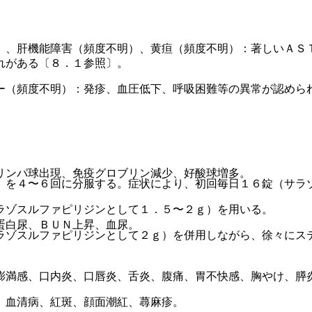
）、肝機能障害（頻度不明）、黄疸（頻度不明）：著しいＡＳ
れがある〔８．１参照〕。
ー（頻度不明）：発疹、血圧低下、呼吸困難等の異常が認めら
リンパ球出現、免疫グロブリン減少、好酸球増多。
）を４〜６回に分服する。症状により、初回毎日１６錠（サラ
ラゾスルファピリジンとして１．５〜２ｇ）を用いる。
蛋白尿、ＢＵＮ上昇、血尿。
ラゾスルファピリジンとして２ｇ）を併用しながら、徐々にス
膨満感、口内炎、口唇炎、舌炎、腹痛、胃不快感、胸やけ、膵
、血清病、紅斑、顔面潮紅、蕁麻疹。