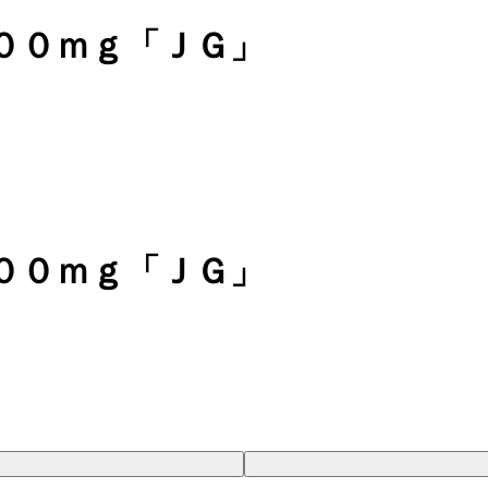
００ｍｇ「ＪＧ」
００ｍｇ「ＪＧ」