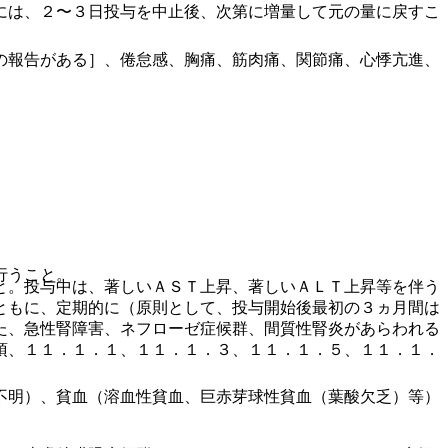
には、２〜３日投与を中止後、次第に増量して元の量に戻すこ
の報告がある］、倦怠感、胸痛、筋肉痛、関節痛、心悸亢進、
行うこと。
と。投与中は、著しいＡＳＴ上昇、著しいＡＬＴ上昇等を伴う
ともに、定期的に（原則として、投与開始後最初の３ヵ月間は
た、急性腎障害、ネフローゼ症候群、間質性腎炎があらわれる
項、１１．１．１、１１．１．３、１１．１．５、１１．１．
不明）、貧血（溶血性貧血、巨赤芽球性貧血（葉酸欠乏）等）