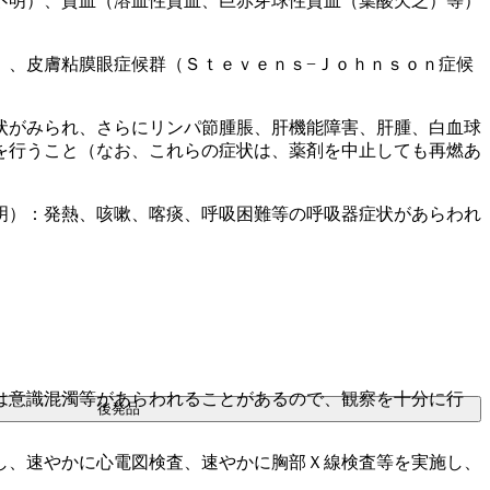
不明）、貧血（溶血性貧血、巨赤芽球性貧血（葉酸欠乏）等）
）、皮膚粘膜眼症候群（Ｓｔｅｖｅｎｓ−Ｊｏｈｎｓｏｎ症候
状がみられ、さらにリンパ節腫脹、肝機能障害、肝腫、白血球
を行うこと（なお、これらの症状は、薬剤を中止しても再燃あ
明）：発熱、咳嗽、喀痰、呼吸困難等の呼吸器症状があらわれ
は意識混濁等があらわれることがあるので、観察を十分に行
後発品
し、速やかに心電図検査、速やかに胸部Ｘ線検査等を実施し、