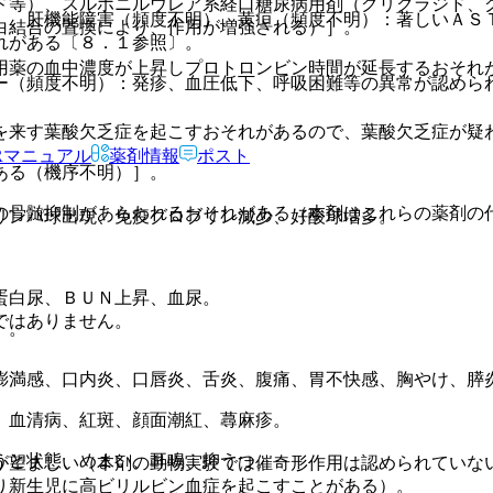
ド等）、スルホニルウレア系経口糖尿病用剤（グリクラジド、
）、肝機能障害（頻度不明）、黄疸（頻度不明）：著しいＡＳ
白結合の置換により、作用が増強される）］。
れがある〔８．１参照〕。
用薬の血中濃度が上昇しプロトロンビン時間が延長するおそれ
ー（頻度不明）：発疹、血圧低下、呼吸困難等の異常が認めら
を来す葉酸欠乏症を起こすおそれがあるので、葉酸欠乏症が疑
Rマニュアル
薬剤情報
ポスト
ある（機序不明）］。
の骨髄抑制があらわれるおそれがある（本剤はこれらの薬剤の
リンパ球出現、免疫グロブリン減少、好酸球増多。
蛋白尿、ＢＵＮ上昇、血尿。
ではありません。
）。
膨満感、口内炎、口唇炎、舌炎、腹痛、胃不快感、胸やけ、膵
、血清病、紅斑、顔面潮紅、蕁麻疹。
うと状態、めまい、耳鳴、抑うつ。
が望ましい（本剤の動物実験では催奇形作用は認められていな
り新生児に高ビリルビン血症を起こすことがある）。