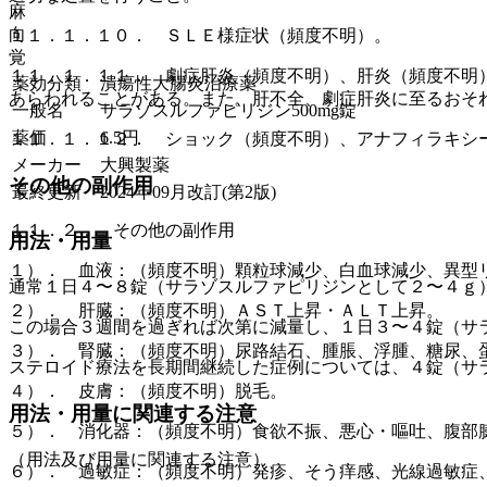
麻
向
１１．１．１０． ＳＬＥ様症状（頻度不明）。
覚
１１．１．１１． 劇症肝炎（頻度不明）、肝炎（頻度不明
薬効分類
潰瘍性大腸炎治療薬
あらわれることがある。また、肝不全、劇症肝炎に至るおそ
一般名
サラゾスルファピリジン500mg錠
薬価
6.5
円
１１．１．１２． ショック（頻度不明）、アナフィラキシ
メーカー
大興製薬
その他の副作用
最終更新
2024年09月改訂(第2版)
１１．２． その他の副作用
用法・用量
１）． 血液：（頻度不明）顆粒球減少、白血球減少、異型
通常１日４〜８錠（サラゾスルファピリジンとして２〜４ｇ
２）． 肝臓：（頻度不明）ＡＳＴ上昇・ＡＬＴ上昇。
この場合３週間を過ぎれば次第に減量し、１日３〜４錠（サ
３）． 腎臓：（頻度不明）尿路結石、腫脹、浮腫、糖尿、
ステロイド療法を長期間継続した症例については、４錠（サ
４）． 皮膚：（頻度不明）脱毛。
用法・用量に関連する注意
５）． 消化器：（頻度不明）食欲不振、悪心・嘔吐、腹部
（用法及び用量に関連する注意）
６）． 過敏症：（頻度不明）発疹、そう痒感、光線過敏症