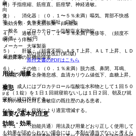
麻
明）手指痙縮、筋痙直、筋痙攣、神経過敏。
向
３）． 消化器：（０．１〜５％未満）嘔気、胃部不快感
覚
等、（０．１％未満）嘔吐、口渇。
薬効分類
気管支拡張薬 > β刺激薬
一般名
プロカテロール塩酸塩水和物錠
４）． 過敏症：（０．１〜５％未満）発疹等、（頻度不
薬価
8.2
円
明）そう痒感。
メーカー
大塚製薬
５）． 肝臓：（頻度不明）ＡＳＴ上昇、ＡＬＴ上昇、ＬＤ
2021年08月改訂(第2版)
最終更新
Ｈ上昇等の肝機能障害。
添付文書のPDFはこちら
６）． その他：（０．１％未満）脱力感、鼻閉、耳鳴、
用法・用量
（頻度不明）全身倦怠感、血清カリウム値低下、血糖上昇。
通常、成人にはプロカテロール塩酸塩水和物として１回５０
禁忌
μｇ（１錠）を１日１回就寝前ないしは１日２回、朝及び就
寝前に経口投与する。
本剤の成分に対し過敏症の既往歴のある患者。
なお、年齢、症状により適宜増減する。
重要な基本的注意
効能・効果
８．１． 〈効能共通〉用法及び用量どおり正しく使用して
も効果が認められない場合には、本剤が適当でないと考えら