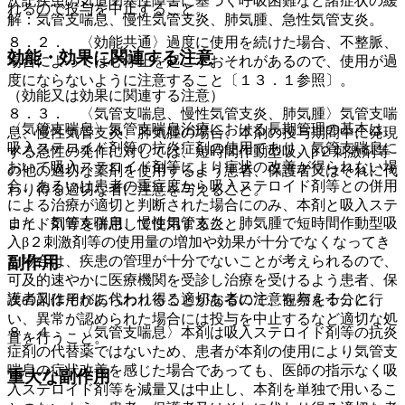
次記疾患の気道閉塞性障害に基づく呼吸困難など諸症状の緩
れるので投与を中止すること。
解：気管支喘息、慢性気管支炎、肺気腫、急性気管支炎。
８．２． 〈効能共通〉過度に使用を続けた場合、不整脈、
効能・効果に関連する注意
場合によっては心停止を起こすおそれがあるので、使用が過
度にならないように注意すること〔１３．１参照〕。
（効能又は効果に関連する注意）
８．３． 〈気管支喘息、慢性気管支炎、肺気腫〉気管支喘
〈気管支喘息〉気管支喘息治療における長期管理の基本は、
息、慢性気管支炎、肺気腫の場合、本剤の投与期間中に発現
吸入ステロイド剤等の抗炎症剤の使用であり、気管支喘息に
する急性の発作に対しては、短時間作動型吸入β２刺激剤等
おいて吸入ステロイド剤等により症状の改善が得られない場
の他の適切な薬剤を使用するよう患者、保護者又はそれに代
合、あるいは患者の重症度から吸入ステロイド剤等との併用
わり得る適切な者に注意を与えること。
による治療が適切と判断された場合にのみ、本剤と吸入ステ
また、気管支喘息、慢性気管支炎、肺気腫で短時間作動型吸
ロイド剤等を併用して使用すること。
入β２刺激剤等の使用量の増加や効果が十分でなくなってき
副作用
た場合は、疾患の管理が十分でないことが考えられるので、
可及的速やかに医療機関を受診し治療を受けるよう患者、保
護者又はそれに代わり得る適切な者に注意を与えること。
次の副作用があらわれることがあるので、観察を十分に行
い、異常が認められた場合には投与を中止するなど適切な処
８．４． 〈気管支喘息〉本剤は吸入ステロイド剤等の抗炎
置を行うこと。
症剤の代替薬ではないため、患者が本剤の使用により気管支
喘息の症状改善を感じた場合であっても、医師の指示なく吸
重大な副作用
入ステロイド剤等を減量又は中止し、本剤を単独で用いるこ