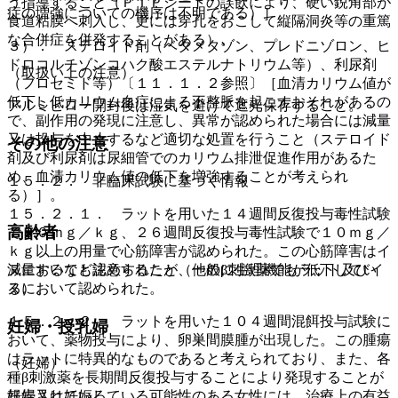
う指導すること（ＰＴＰシートの誤飲により、硬い鋭角部が
症の増強についての機序は不明である）］。
食道粘膜へ刺入し、更には穿孔をおこして縦隔洞炎等の重篤
な合併症を併発することがある）。
３）． ステロイド剤（ベタメタゾン、プレドニゾロン、ヒ
ドロコルチゾンコハク酸エステルナトリウム等）、利尿剤
（取扱い上の注意）
（フロセミド等）〔１１．１．２参照〕［血清カリウム値が
低下し低カリウム血症による不整脈を起こすおそれがあるの
アルミピロー開封後は湿気を避けて遮光保存すること。
で、副作用の発現に注意し、異常が認められた場合には減量
又は投与を中止するなど適切な処置を行うこと（ステロイド
その他の注意
剤及び利尿剤は尿細管でのカリウム排泄促進作用があるた
め、血清カリウム値の低下を増強することが考えられ
１５．２． 非臨床試験に基づく情報
る）］。
１５．２．１． ラットを用いた１４週間反復投与毒性試験
高齢者
で３０ｍｇ／ｋｇ、２６週間反復投与毒性試験で１０ｍｇ／
ｋｇ以上の用量で心筋障害が認められた。この心筋障害はイ
ヌにおいても認められたが、他のβ刺激薬でもラット及びイ
減量するなど注意すること（一般に生理機能が低下してい
ヌにおいて認められた。
る）。
１５．２．２． ラットを用いた１０４週間混餌投与試験に
妊婦・授乳婦
おいて、薬物投与により、卵巣間膜腫が出現した。この腫瘍
はラットに特異的なものであると考えられており、また、各
（妊婦）
種β刺激薬を長期間反復投与することにより発現することが
報告されている。
妊婦又は妊娠している可能性のある女性には、治療上の有益