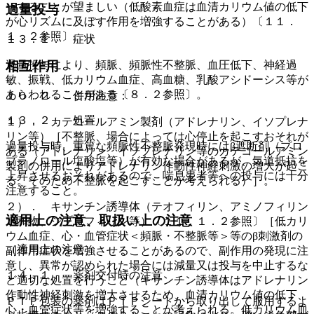
ーすることが望ましい（低酸素血症は血清カリウム値の低下
過量投与
が心リズムに及ぼす作用を増強することがある）〔１１．
１．２参照〕。
１３．１． 症状
相互作用
過量投与により、頻脈、頻脈性不整脈、血圧低下、神経過
敏、振戦、低カリウム血症、高血糖、乳酸アシドーシス等が
あらわれることがある〔８．２参照〕。
１０．２． 併用注意：
１３．２． 処置
１）． カテコールアミン製剤（アドレナリン、イソプレナ
リン等）［不整脈、場合によっては心停止を起こすおそれが
過量投与時、重篤な頻脈性不整脈発現時にはβ遮断剤（プロ
ある（アドレナリン、イソプレナリン等のカテコールアミン
プラノロール塩酸塩等）が有効な場合があるが、気道抵抗を
製剤の併用によりアドレナリン作動性神経刺激の増大が起こ
上昇させるおそれがあるので、喘息患者等への投与には十分
る。そのため不整脈を起こすことが考えられる）］。
注意すること。
２）． キサンチン誘導体（テオフィリン、アミノフィリン
適用上の注意、取扱い上の注意
水和物、ジプロフィリン等）〔１１．１．２参照〕［低カリ
ウム血症、心・血管症状＜頻脈・不整脈等＞等のβ刺激剤の
（適用上の注意）
副作用症状を増強させることがあるので、副作用の発現に注
意し、異常が認められた場合には減量又は投与を中止するな
１４．１． 薬剤交付時の注意
ど適切な処置を行うこと（キサンチン誘導体はアドレナリン
作動性神経刺激を増大させるため、血清カリウム値の低下、
ＰＴＰ包装の薬剤はＰＴＰシートから取り出して服用するよ
心・血管症状等を増強することが考えられる。低カリウム血