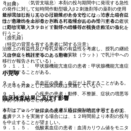
８．５． 〈気管支喘息〉本剤の投与期間中に発現する急性
（妊婦）
の発作に対して短時間作動型吸入β２刺激剤等の薬剤の使用
妊婦又は妊娠している可能性のある女性には、治療上の有益
量が増加したりあるいは効果が十分でなくなってきた場合に
性が危険性を上回ると判断される場合にのみ投与すること
は、患者の生命が脅かされる可能性があるので、患者の症状
（動物実験（ラット）で胎仔への移行が報告されている）。
に応じて吸入ステロイド剤等の増量等の抗炎症療法の強化を
行うこと。
（授乳婦）
（特定の背景を有する患者に関する注意）
治療上の有益性及び母乳栄養の有益性を考慮し、授乳の継続
又は中止を検討すること（動物実験（ラット）で乳汁中への
（合併症・既往歴等のある患者）
移行が報告されている）。
９．１．１． 甲状腺機能亢進症の患者：甲状腺機能亢進症
が増悪することがある。
小児等
９．１．２． 高血圧の患者：血圧が上昇することがある。
小児等を対象とした臨床試験は実施していない。
９．１．３． 心疾患の患者：動悸、不整脈、症状の増悪等
臨床検査結果に及ぼす影響
があらわれることがある。
本剤はアレルゲンによる皮膚反応に抑制的に作用するので、
９．１．４． 糖尿病の患者：糖尿病が増悪することがあ
皮膚テストを実施する場合には、１２時間前より本剤の投与
る。
を中止することが望ましい。
９．１．５． 低酸素血症の患者：血清カリウム値をモニタ