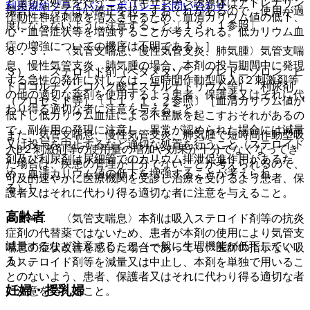
ど適切な処置を行うこと（キサンチン誘導体はアドレナリン
利用規約
プライバシーポリシー
お問い合わせ
場合によっては心停止を起こすおそれがあるので、使用が過
作動性神経刺激を増大させるため、血清カリウム値の低下、
度にならないように注意すること〔１３．１参照〕。
心・血管症状等を増強することが考えられる。低カリウム血
症の増強についての機序は不明である）］。
８．３． 〈気管支喘息、慢性気管支炎、肺気腫〉気管支喘
息、慢性気管支炎、肺気腫の場合、本剤の投与期間中に発現
３）． ステロイド剤（ベタメタゾン、プレドニゾロン、ヒ
する急性の発作に対しては、短時間作動型吸入β２刺激剤等
ドロコルチゾンコハク酸エステルナトリウム等）、利尿剤
の他の適切な薬剤を使用するよう患者、保護者又はそれに代
（フロセミド等）〔１１．１．２参照〕［血清カリウム値が
わり得る適切な者に注意を与えること。
低下し低カリウム血症による不整脈を起こすおそれがあるの
で、副作用の発現に注意し、異常が認められた場合には減量
また、気管支喘息、慢性気管支炎、肺気腫で短時間作動型吸
又は投与を中止するなど適切な処置を行うこと（ステロイド
入β２刺激剤等の使用量の増加や効果が十分でなくなってき
剤及び利尿剤は尿細管でのカリウム排泄促進作用があるた
た場合は、疾患の管理が十分でないことが考えられるので、
め、血清カリウム値の低下を増強することが考えられ
可及的速やかに医療機関を受診し治療を受けるよう患者、保
る）］。
護者又はそれに代わり得る適切な者に注意を与えること。
高齢者
８．４． 〈気管支喘息〉本剤は吸入ステロイド剤等の抗炎
症剤の代替薬ではないため、患者が本剤の使用により気管支
減量するなど注意すること（一般に生理機能が低下してい
喘息の症状改善を感じた場合であっても、医師の指示なく吸
る）。
入ステロイド剤等を減量又は中止し、本剤を単独で用いるこ
とのないよう、患者、保護者又はそれに代わり得る適切な者
妊婦・授乳婦
に注意を与えること。