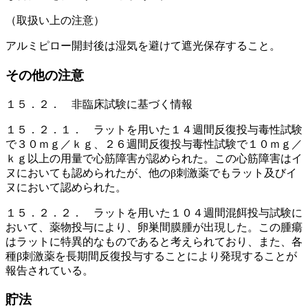
（取扱い上の注意）
アルミピロー開封後は湿気を避けて遮光保存すること。
その他の注意
１５．２． 非臨床試験に基づく情報
１５．２．１． ラットを用いた１４週間反復投与毒性試験
で３０ｍｇ／ｋｇ、２６週間反復投与毒性試験で１０ｍｇ／
ｋｇ以上の用量で心筋障害が認められた。この心筋障害はイ
ヌにおいても認められたが、他のβ刺激薬でもラット及びイ
ヌにおいて認められた。
１５．２．２． ラットを用いた１０４週間混餌投与試験に
おいて、薬物投与により、卵巣間膜腫が出現した。この腫瘍
はラットに特異的なものであると考えられており、また、各
種β刺激薬を長期間反復投与することにより発現することが
報告されている。
貯法