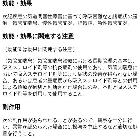
効能・効果
次記疾患の気道閉塞性障害に基づく呼吸困難など諸症状の緩
解：気管支喘息、慢性気管支炎、肺気腫、急性気管支炎。
効能・効果に関連する注意
（効能又は効果に関連する注意）
〈気管支喘息〉気管支喘息治療における長期管理の基本は、
吸入ステロイド剤等の抗炎症剤の使用であり、気管支喘息に
おいて吸入ステロイド剤等により症状の改善が得られない場
合、あるいは患者の重症度から吸入ステロイド剤等との併用
による治療が適切と判断された場合にのみ、本剤と吸入ステ
ロイド剤等を併用して使用すること。
副作用
次の副作用があらわれることがあるので、観察を十分に行
い、異常が認められた場合には投与を中止するなど適切な処
置を行うこと。