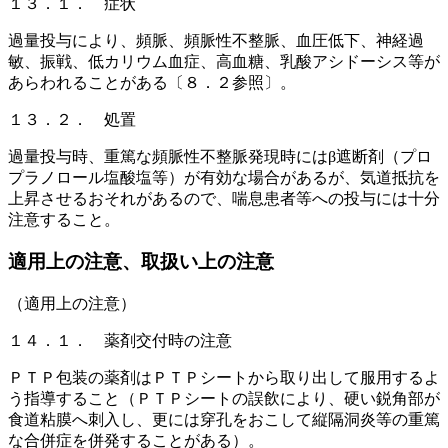
１３．１． 症状
過量投与により、頻脈、頻脈性不整脈、血圧低下、神経過
敏、振戦、低カリウム血症、高血糖、乳酸アシドーシス等が
あらわれることがある〔８．２参照〕。
１３．２． 処置
過量投与時、重篤な頻脈性不整脈発現時にはβ遮断剤（プロ
プラノロール塩酸塩等）が有効な場合があるが、気道抵抗を
上昇させるおそれがあるので、喘息患者等への投与には十分
注意すること。
適用上の注意、取扱い上の注意
（適用上の注意）
１４．１． 薬剤交付時の注意
ＰＴＰ包装の薬剤はＰＴＰシートから取り出して服用するよ
う指導すること（ＰＴＰシートの誤飲により、硬い鋭角部が
食道粘膜へ刺入し、更には穿孔をおこして縦隔洞炎等の重篤
な合併症を併発することがある）。