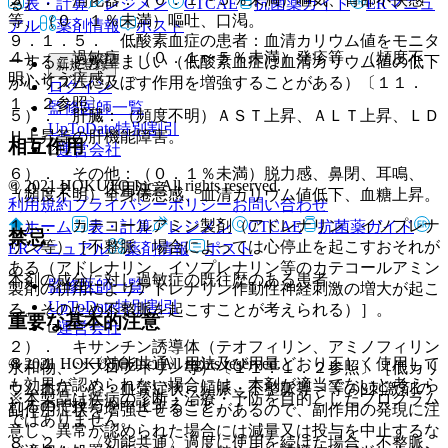
表・計算
レジメン
CTCAE
抗菌薬ガイド
ERマニュ
る。
等、（０．１％未満）嘔吐、口渇。
アル
薬剤情報
ポスト
９．１．５． 低酸素血症の患者：血清カリウム値をモニタ
４）． 過敏症：（０．１〜５％未満）発疹等、（頻度不
ーすることが望ましい（低酸素血症は血清カリウム値の低下
新規登録
明）そう痒感。
が心リズムに及ぼす作用を増強することがある）〔１１．
ログイン
１．２参照〕。
監修医師一覧
５）． 肝臓：（頻度不明）ＡＳＴ上昇、ＡＬＴ上昇、ＬＤ
UpToDate特別割引
Ｈ上昇等の肝機能障害。
相互作用
運営会社
６）． その他：（０．１％未満）脱力感、鼻閉、耳鳴、
© 2021 HOKUTO Inc. All rights reserved.
１０．２． 併用注意：
（頻度不明）全身倦怠感、血清カリウム値低下、血糖上昇。
利用規約
プライバシーポリシー
お問い合わせ
１）． カテコールアミン製剤（アドレナリン、イソプレナ
ホーム
表・計算
レジメン
CTCAE
抗菌薬ガイド
禁忌
リン等）［不整脈、場合によっては心停止を起こすおそれが
ERマニュアル
薬剤情報
ポスト
ある（アドレナリン、イソプレナリン等のカテコールアミン
本剤の成分に対し過敏症の既往歴のある患者。
監修医師一覧
製剤の併用によりアドレナリン作動性神経刺激の増大が起こ
UpToDate特別割引
る。そのため不整脈を起こすことが考えられる）］。
重要な基本的注意
運営会社
２）． キサンチン誘導体（テオフィリン、アミノフィリン
© 2021 HOKUTO Inc. All rights reserved.
８．１． 〈効能共通〉用法及び用量どおり正しく使用して
水和物、ジプロフィリン等）〔１１．１．２参照〕［低カリ
も効果が認められない場合には、本剤が適当でないと考えら
ウム血症、心・血管症状＜頻脈・不整脈等＞等のβ刺激剤の
※本製品は疾病の診断・治療・予防を目的としたプログラム
れるので投与を中止すること。
副作用症状を増強させることがあるので、副作用の発現に注
ではありません。
意し、異常が認められた場合には減量又は投与を中止するな
８．２． 〈効能共通〉過度に使用を続けた場合、不整脈、