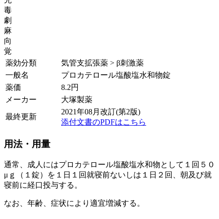
毒
劇
麻
向
覚
薬効分類
気管支拡張薬 > β刺激薬
一般名
プロカテロール塩酸塩水和物錠
薬価
8.2
円
メーカー
大塚製薬
2021年08月改訂(第2版)
最終更新
添付文書のPDFはこちら
用法・用量
通常、成人にはプロカテロール塩酸塩水和物として１回５０
μｇ（１錠）を１日１回就寝前ないしは１日２回、朝及び就
寝前に経口投与する。
なお、年齢、症状により適宜増減する。