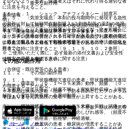
とのないよう、患者、保護者又はそれに代わり得る適切な者
１１．１． 重大な副作用
に注意を与えること。
１１．１．１． ショック、アナフィラキシー（頻度不
薬剤情報
８．５． 〈気管支喘息〉本剤の投与期間中に発現する急性
明）。
の発作に対して短時間作動型吸入β２刺激剤等の薬剤の使用
薬剤写真、用法用量、効能効果や後発品の情報が一度に参照
量が増加したりあるいは効果が十分でなくなってきた場合に
１１．１．２． 重篤な血清カリウム値低下（頻度不明）：
でき、関連情報へ簡単にアクセスができます。
は、患者の生命が脅かされる可能性があるので、患者の症状
キサンチン誘導体併用、ステロイド剤併用及び利尿剤併用に
に応じて吸入ステロイド剤等の増量等の抗炎症療法の強化を
一般名、製品名どちらでも検索可能！
より血清カリウム値低下増強することがあるので、重症喘息
行うこと。
患者では特に注意すること〔９．１．５、１０．２参照〕。
※ ご使用いただく際に、必ず最新の添付文書および安全性
（特定の背景を有する患者に関する注意）
情報も併せてご確認下さい。
その他の副作用
（合併症・既往歴等のある患者）
１１．２． その他の副作用
９．１．１． 甲状腺機能亢進症の患者：甲状腺機能亢進症
１）． 循環器：（０．１〜５％未満）動悸、頻脈、（０．
が増悪することがある。
１％未満）ほてり等、（頻度不明）上室性期外収縮・上室性
※本製品は疾病の診断・治療・予防を目的としたプログラム
頻拍・心室性期外収縮・心房細動等。
９．１．２． 高血圧の患者：血圧が上昇することがある。
ではありません。
２）． 精神神経系：（０．１〜５％未満）振戦、頭痛、め
９．１．３． 心疾患の患者：動悸、不整脈、症状の増悪等
まい、（０．１％未満）不眠、手足のしびれ感等、（頻度不
があらわれることがある。
明）手指痙縮、筋痙直、筋痙攣、神経過敏。
ホーム
ノート
９．１．４． 糖尿病の患者：糖尿病が増悪することがあ
３）． 消化器：（０．１〜５％未満）嘔気、胃部不快感