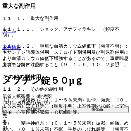
重大な副作用
１１．１． 重大な副作用
１１．１．１． ショック、アナフィラキシー（頻度不
ホーム
明）。
１１．１．２． 重篤な血清カリウム値低下（頻度不明）：
薬剤情報
キサンチン誘導体併用、ステロイド剤併用及び利尿剤併用に
より血清カリウム値低下増強することがあるので、重症喘息
患者では特に注意すること〔９．１．５、１０．２参照〕。
メプチン錠５０μｇ
その他の副作用
メプチン錠５０μｇ
１１．２． その他の副作用
気管支拡張薬 > β刺激薬
１）． 循環器：（０．１〜５％未満）動悸、頻脈、（０．
2021年08月改訂(第2版)
１％未満）ほてり等、（頻度不明）上室性期外収縮・上室性
薬剤情報
後発品
頻拍・心室性期外収縮・心房細動等。
先
毒
２）． 精神神経系：（０．１〜５％未満）振戦、頭痛、め
劇
まい、（０．１％未満）不眠、手足のしびれ感等、（頻度不