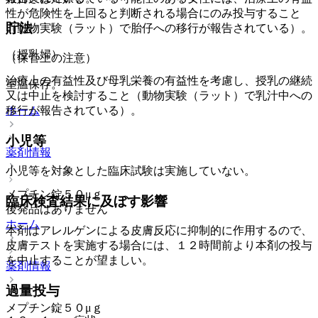
性が危険性を上回ると判断される場合にのみ投与すること
貯法
（動物実験（ラット）で胎仔への移行が報告されている）。
（授乳婦）
（保管上の注意）
治療上の有益性及び母乳栄養の有益性を考慮し、授乳の継続
室温保存。
又は中止を検討すること（動物実験（ラット）で乳汁中への
ホーム
移行が報告されている）。
小児等
薬剤情報
小児等を対象とした臨床試験は実施していない。
メプチン錠５０μｇ
臨床検査結果に及ぼす影響
後発品はありません
ホーム
本剤はアレルゲンによる皮膚反応に抑制的に作用するので、
皮膚テストを実施する場合には、１２時間前より本剤の投与
を中止することが望ましい。
薬剤情報
過量投与
メプチン錠５０μｇ