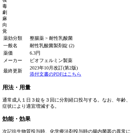
毒
劇
麻
向
覚
薬効分類
整腸薬 > 耐性乳酸菌
一般名
耐性乳酸菌製剤錠 (2)
薬価
6.3
円
メーカー
ビオフェルミン製薬
2023年10月改訂(第2版)
最終更新
添付文書のPDFはこちら
用法・用量
通常成人１日３錠を３回に分割経口投与する。なお、年齢、
症状により適宜増減する。
効能・効果
次記抗生物質投与時、化学療法剤投与時の腸内菌叢の異常に