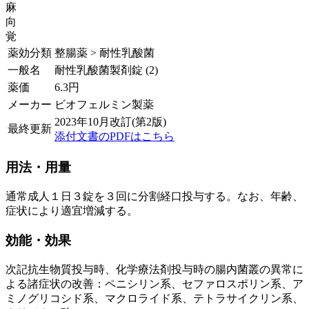
麻
向
覚
薬効分類
整腸薬 > 耐性乳酸菌
一般名
耐性乳酸菌製剤錠 (2)
薬価
6.3
円
メーカー
ビオフェルミン製薬
2023年10月改訂(第2版)
最終更新
添付文書のPDFはこちら
用法・用量
通常成人１日３錠を３回に分割経口投与する。なお、年齢、
症状により適宜増減する。
効能・効果
次記抗生物質投与時、化学療法剤投与時の腸内菌叢の異常に
よる諸症状の改善：ペニシリン系、セファロスポリン系、ア
ミノグリコシド系、マクロライド系、テトラサイクリン系、