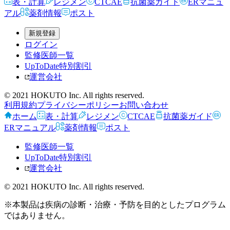
表・計算
レジメン
CTCAE
抗菌薬ガイド
ERマニュ
アル
薬剤情報
ポスト
新規登録
ログイン
監修医師一覧
UpToDate特別割引
運営会社
© 2021 HOKUTO Inc. All rights reserved.
利用規約
プライバシーポリシー
お問い合わせ
ホーム
表・計算
レジメン
CTCAE
抗菌薬ガイド
ERマニュアル
薬剤情報
ポスト
監修医師一覧
UpToDate特別割引
運営会社
© 2021 HOKUTO Inc. All rights reserved.
※本製品は疾病の診断・治療・予防を目的としたプログラム
ではありません。