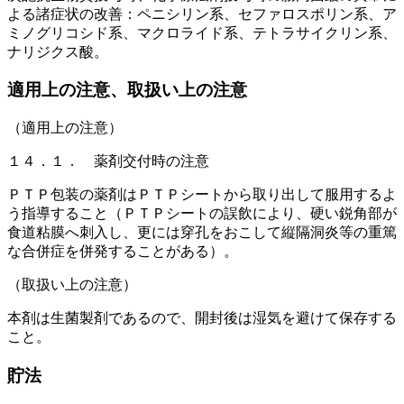
よる諸症状の改善：ペニシリン系、セファロスポリン系、ア
ミノグリコシド系、マクロライド系、テトラサイクリン系、
ナリジクス酸。
適用上の注意、取扱い上の注意
（適用上の注意）
１４．１． 薬剤交付時の注意
ＰＴＰ包装の薬剤はＰＴＰシートから取り出して服用するよ
う指導すること（ＰＴＰシートの誤飲により、硬い鋭角部が
食道粘膜へ刺入し、更には穿孔をおこして縦隔洞炎等の重篤
な合併症を併発することがある）。
（取扱い上の注意）
本剤は生菌製剤であるので、開封後は湿気を避けて保存する
こと。
貯法