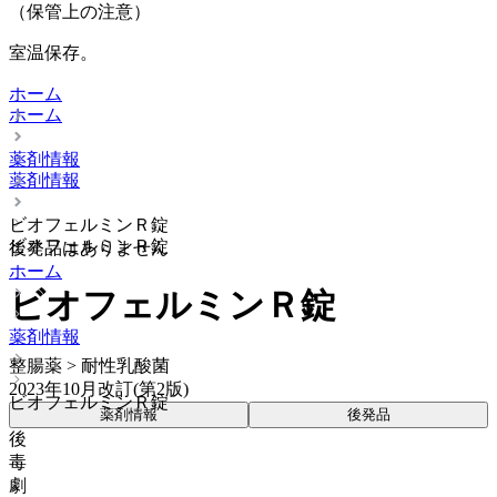
（保管上の注意）
室温保存。
ホーム
ホーム
薬剤情報
薬剤情報
ビオフェルミンＲ錠
ビオフェルミンＲ錠
後発品はありません
ホーム
ビオフェルミンＲ錠
薬剤情報
整腸薬 > 耐性乳酸菌
2023年10月改訂(第2版)
ビオフェルミンＲ錠
薬剤情報
後発品
後
毒
劇