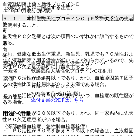
血液凝固阻止薬 > 活性プロテインC
（効能又は効果に関連する注意）
2025年09月改訂(第2版)
薬剤情報
後発品
５．１． 本剤は先天性プロテインＣ（ＰＣ）欠乏症の患者
他
に使用すること。
毒
先天性ＰＣ欠乏症とは次の項目のいずれかに該当するもので
劇
ある。
麻
向
なお、健康な低出生体重児、新生児、乳児でもＰＣ活性およ
覚
び血液凝固第７因子活性が低いことが知られているので、先
薬効分類
血液凝固阻止薬 > 活性プロテインC
天性ＰＣ欠乏症の診断には留意すること。
一般名
乾燥濃縮人活性化プロテインC注射用
・ ＰＣ活性が６０％以下であり、かつ、血液凝固第７因子
薬価
310060
円
との活性比又は抗原比が０．７未満である場合。
メーカー
ＫＭバイオロジクス
2025年09月改訂(第2版)
・ ＰＣ活性が６０％以下であり、かつ、血栓症の既往歴が
最終更新
添付文書のPDFはこちら
ある場合。
・ ＰＣ活性が６０％以下であり、かつ、同一家系内に先天
用法・用量
性ＰＣ欠乏症患者がいる場合。
〈深部静脈血栓症、急性肺血栓塞栓症〉
・ ＰＣ活性が６０％を超え８０％以下の場合は、血液凝固