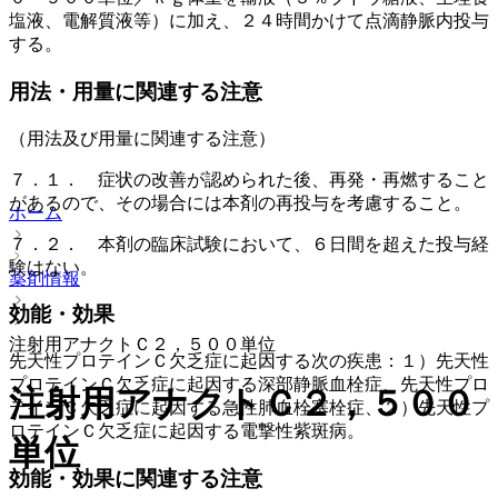
塩液、電解質液等）に加え、２４時間かけて点滴静脈内投与
する。
用法・用量に関連する注意
（用法及び用量に関連する注意）
７．１． 症状の改善が認められた後、再発・再燃すること
があるので、その場合には本剤の再投与を考慮すること。
ホーム
７．２． 本剤の臨床試験において、６日間を超えた投与経
験はない。
薬剤情報
効能・効果
注射用アナクトＣ２，５００単位
先天性プロテインＣ欠乏症に起因する次の疾患：１）先天性
プロテインＣ欠乏症に起因する深部静脈血栓症、先天性プロ
注射用アナクトＣ２，５００
テインＣ欠乏症に起因する急性肺血栓塞栓症、２）先天性プ
ロテインＣ欠乏症に起因する電撃性紫斑病。
単位
効能・効果に関連する注意