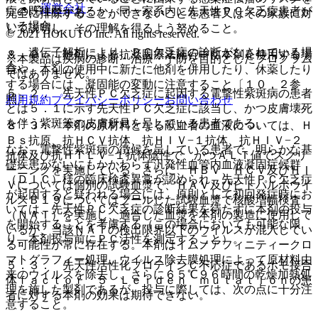
運営会社
症の既往歴があるか、同一家系内に先天性ＰＣ欠乏症患者が
完全に排除することができないことを患者又はその家族に対
いる場合。
して説明し、その理解を得るよう努めること。
© 2021 HOKUTO Inc. All rights reserved.
・ 遺伝子解析により、ＰＣ欠乏症の診断がなされている場
８．２． 他剤による抗凝固療法施行中に本剤を使用する場
※本製品は疾病の診断・治療・予防を目的としたプログラム
合。
合や、本剤の使用中に新たに他剤を併用したり、休薬したり
ではありません。
する場合には、凝固能の変動に注意すること〔１０．２参
５．２． 先天性ＰＣ欠乏症に起因する電撃性紫斑病の患者
照〕。
利用規約
プライバシーポリシー
お問い合わせ
とは５．１に示す先天性ＰＣ欠乏症に該当し、かつ皮膚壊死
を伴う紫斑等の皮膚所見を呈している患者である。
８．３． 本剤の原材料となる献血者の血液については、Ｈ
Ｂｓ抗原、抗ＨＣＶ抗体、抗ＨＩＶ−１抗体、抗ＨＩＶ−２
なお、電撃性紫斑病の徴候を呈している患者で、明らかな基
抗体及び抗ＨＴＬＶ−１抗体陰性で、かつＡＬＴ値でスクリ
礎疾患がないにもかかわらず汎発性血管内血液凝固症候群
ーニングを実施している。さらに、ＨＢＶ、ＨＣＶ及びＨＩ
（ＤＩＣ）様の臨床検査異常が認められ、先天性ＰＣ欠乏症
Ｖについては個別の試験血漿で、ＨＡＶ及びヒトパルボウイ
が起因すると疑われる場合には、原則として初回発症時にお
ルスＢ１９についてはプールした試験血漿で核酸増幅検査
いては、先天性ＰＣ欠乏症の診断結果を待たずに本剤の投与
（ＮＡＴ）を実施し、適合した血漿を本剤の製造に使用して
を開始することを考慮する（この場合においても可能な限
いるが、当該ＮＡＴの検出限界以下のウイルスが混入してい
り、本剤投与前にＰＣ活性を測定すること）。
る可能性が常に存在する。本剤はイムノアフィニティークロ
マトグラフィー処理、ウイルス除去膜処理によって原材料由
５．３． 先天性活性化プロテインＣ不応症であるホモ接合
来のウイルスを除去し、さらに６５℃９６時間の乾燥加熱処
体ｆａｃｔｏｒ ５ Ｌｅｉｄｅｎ ｍｕｔａｔｉｏｎの患
理を施した製剤であるが、投与に際しては、次の点に十分注
者に対する本剤の効果は期待できない。
意すること。