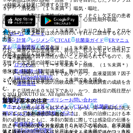
（効能又は効果に関連する注意）
ではありません。
５）． 消化器：（１％未満＊）嘔気・嘔吐。
５．１． 本剤は先天性プロテインＣ（ＰＣ）欠乏症の患者
６）． 心臓：（１％未満＊）動悸、心室性期外収縮。
に使用すること。
７）． 体液電解質：（１％未満＊）カリウム上昇、クロル
先天性ＰＣ欠乏症とは次の項目のいずれかに該当するもので
ホーム
ノート
上昇。
ある。
表・計算
レジメン
CTCAE
抗菌薬ガイド
ERマニュ
アル
薬剤情報
ポスト
８）． 脂質たん白質代謝：（１％未満＊）総コレステロー
なお、健康な低出生体重児、新生児、乳児でもＰＣ活性およ
ル低下、総たん白質減少、トリグリセライド上昇。
び血液凝固第７因子活性が低いことが知られているので、先
新規登録
天性ＰＣ欠乏症の診断には留意すること。
ログイン
９）． その他：（１〜５％未満＊）頭痛、（１％未満＊）
監修医師一覧
倦怠感、熱感、注射部違和感、胸内苦悶。
・ ＰＣ活性が６０％以下であり、かつ、血液凝固第７因子
UpToDate特別割引
との活性比又は抗原比が０．７未満である場合。
＊）発現頻度は未承認の治験成績、使用成績調査の成績を含
運営会社
む。
・ ＰＣ活性が６０％以下であり、かつ、血栓症の既往歴が
© 2021 HOKUTO Inc. All rights reserved.
ある場合。
利用規約
プライバシーポリシー
お問い合わせ
重要な基本的注意
ホーム
表・計算
レジメン
CTCAE
抗菌薬ガイド
・ ＰＣ活性が６０％以下であり、かつ、同一家系内に先天
ERマニュアル
薬剤情報
ポスト
８．１． 本剤の使用にあたっては、疾病の治療における本
性ＰＣ欠乏症患者がいる場合。
剤の必要性とともに、本剤の製造に際しては感染症の伝播を
監修医師一覧
・ ＰＣ活性が６０％を超え８０％以下の場合は、血液凝固
防止するための安全対策が講じられているものの、ヒトの血
UpToDate特別割引
第７因子との活性比又は抗原比が０．７未満で、かつ、血栓
液を原材料としていることに由来する感染症伝播のリスクを