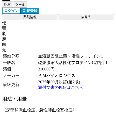
記事
ツール
ログイン
新規登録
薬剤情報
後発品
他
毒
劇
麻
向
覚
薬効分類
血液凝固阻止薬 > 活性プロテインC
一般名
乾燥濃縮人活性化プロテインC注射用
薬価
310060
円
メーカー
ＫＭバイオロジクス
2025年09月改訂(第2版)
最終更新
添付文書のPDFはこちら
用法・用量
〈深部静脈血栓症、急性肺血栓塞栓症〉