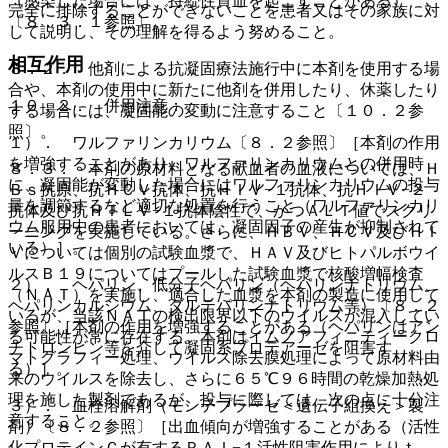
（感染した場合には、持続性貧血を起こすことがある）
完全に排除することができないことを患者又はその家族に対
〔８．３．１参照〕。
して説明し、その理解を得るよう努めること。
相互作用
８．２． 他剤による抗凝固療法施行中に本剤を使用する場
合や、本剤の使用中に新たに他剤を併用したり、休薬したり
１０．２． 併用注意：
する場合には、凝固能の変動に注意すること〔１０．２参
照〕。
１）． ワルファリンカリウム〔８．２参照〕［本剤の作用
を増強することがあり、ワルファリンカリウムとの併用時
８．３． 本剤の原材料となる献血者の血液については、Ｈ
に、凝固能が変動した場合にはワルファリンカリウムの投与
Ｂｓ抗原、抗ＨＣＶ抗体、抗ＨＩＶ−１抗体、抗ＨＩＶ−２
量を調節するなど適切な処置を行うこと（ワルファリンカリ
抗体及び抗ＨＴＬＶ−１抗体陰性で、かつＡＬＴ値でスクリ
ウム服用中の患者においては、凝固因子の産生が抑制されて
ーニングを実施している。さらに、ＨＢＶ、ＨＣＶ及びＨＩ
いる）］。
Ｖについては個別の試験血漿で、ＨＡＶ及びヒトパルボウイ
ルスＢ１９についてはプールした試験血漿で核酸増幅検査
２）． ヘパリン、低分子ヘパリン（ヘパリンナトリウム、
（ＮＡＴ）を実施し、適合した血漿を本剤の製造に使用して
ヘパリンカルシウム、ダルテパリンナトリウム等）〔８．２
いるが、当該ＮＡＴの検出限界以下のウイルスが混入してい
参照〕［本剤の作用を増強することがある（ヘパリンはアン
る可能性が常に存在する。本剤はイムノアフィニティークロ
チトロンビン等を介して凝固系プロテアーゼを阻害す
マトグラフィー処理、ウイルス除去膜処理によって原材料由
る）］。
来のウイルスを除去し、さらに６５℃９６時間の乾燥加熱処
理を施した製剤であるが、投与に際しては、次の点に十分注
３）． 血栓溶解剤（モンテプラーゼ＜遺伝子組換え＞製
意すること。
剤）〔８．２参照〕［出血傾向が増強することがある（活性
化プロテインＣが有するＰＡＩ−１活性阻害作用によりｔ