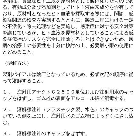
本剤は、貴重なヒト血液を原材料として製剤化したものであ
る。有効成分及び添加剤としてヒト血液由来成分を含有して
おり、原材料となったヒト血液を採取する際には、問診、感
染症関連の検査を実施するとともに、製造工程における一定
の不活化・除去処理などを実施し、感染症に対する安全対策
を講じているが、ヒト血液を原材料としていることによる感
染症伝播のリスクを完全に排除することはできないため、疾
病の治療上の必要性を十分に検討の上、必要最小限の使用に
とどめること。
（溶解方法）
製剤バイアルは陰圧となっているため、必ず次記の順序に従
って溶解すること。
１． 注射用アナクトＣ２５００単位および注射用水のキャ
ップをはずし、ゴム栓の表面をアルコール綿で消毒する。
２． 溶解移注針（プラスチック製、水色）のキャップのつ
いている側を上にし、注射用水のゴム栓にまっすぐにさし込
む。
３． 溶解移注針のキャップをはずす。