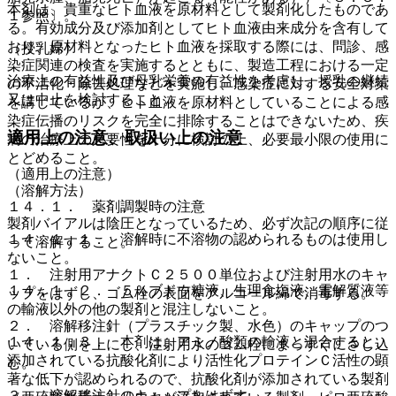
本剤は、貴重なヒト血液を原材料として製剤化したものであ
１参照〕。
る。有効成分及び添加剤としてヒト血液由来成分を含有して
おり、原材料となったヒト血液を採取する際には、問診、感
（授乳婦）
染症関連の検査を実施するとともに、製造工程における一定
治療上の有益性及び母乳栄養の有益性を考慮し、授乳の継続
の不活化・除去処理などを実施し、感染症に対する安全対策
又は中止を検討すること。
を講じているが、ヒト血液を原材料としていることによる感
染症伝播のリスクを完全に排除することはできないため、疾
適用上の注意、取扱い上の注意
病の治療上の必要性を十分に検討の上、必要最小限の使用に
とどめること。
（適用上の注意）
（溶解方法）
１４．１． 薬剤調製時の注意
製剤バイアルは陰圧となっているため、必ず次記の順序に従
１４．１．１． 溶解時に不溶物の認められるものは使用し
って溶解すること。
ないこと。
１． 注射用アナクトＣ２５００単位および注射用水のキャ
１４．１．２． ５％ブドウ糖液、生理食塩液、電解質液等
ップをはずし、ゴム栓の表面をアルコール綿で消毒する。
の輸液以外の他の製剤と混注しないこと。
２． 溶解移注針（プラスチック製、水色）のキャップのつ
１４．１．３． 本剤は、アミノ酸類の輸液と混合すると、
いている側を上にし、注射用水のゴム栓にまっすぐにさし込
添加されている抗酸化剤により活性化プロテインＣ活性の顕
む。
著な低下が認められるので、抗酸化剤が添加されている製剤
３． 溶解移注針のキャップをはずす。