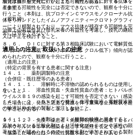
場合は観察を十分に行い、また、同たん白質に対する抗体を
胎児水腫、胎児死亡）が起こる可能性がある））〔８．３．
産生する可能性を完全には否定できないので、観察を十分に
１参照〕。
行うこと（本剤は、抗プロテインＣマウスモノクローナル抗
（授乳婦）
体をリガンドとしたイムノアフィニティークロマトグラフィ
ーにより精製されており、マウス抗体が残存する可能性を完
治療上の有益性及び母乳栄養の有益性を考慮し、授乳の継続
全には否定できない）。
又は中止を検討すること。
８．６． ＤＩＣに対する第３相臨床試験において電解質低
適用上の注意、取扱い上の注意
下（ナトリウム低下、カリウム低下、クロル低下）傾向が認
められたので、観察を十分に行うこと。
（適用上の注意）
（特定の背景を有する患者に関する注意）
１４．１． 薬剤調製時の注意
（合併症・既往歴等のある患者）
１４．１．１． 溶解時に不溶物の認められるものは使用し
９．１．１． 溶血性貧血・失血性貧血の患者：ヒトパルボ
ないこと。
ウイルスＢ１９の感染を起こす可能性を否定できない（感染
１４．１．２． ５％ブドウ糖液、生理食塩液、電解質液等
した場合には、発熱と急激な貧血を伴う重篤な全身症状を起
の輸液以外の他の製剤と混注しないこと。
こすことがある）〔８．３．１参照〕。
１４．１．３． 本剤は、アミノ酸類の輸液と混合すると、
９．１．２． 免疫不全患者・免疫抑制状態の患者：ヒトパ
添加されている抗酸化剤により活性化プロテインＣ活性の顕
ルボウイルスＢ１９の感染を起こす可能性を否定できない
著な低下が認められるので、抗酸化剤が添加されている製剤
（感染した場合には、持続性貧血を起こすことがある）