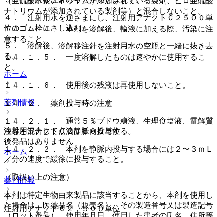
（亜硫酸水素ナトリウムが添加されている製剤、ピロ亜硫酸
ナトリウムが添加されている製剤等）と混合しないこと。
４． 注射用水を逆さまにし、注射用アナクトＣ２５００単
位のゴム栓にさし込む。
１４．１．４． 本剤を溶解後、輸液に加える際、汚染に注
意すること。
５． 溶解後、溶解移注針を注射用水の空瓶と一緒に抜き去
る。
１４．１．５． 一度溶解したものは速やかに使用するこ
と。
ホーム
１４．１．６． 使用後の残液は再使用しないこと。
薬剤情報
１４．２． 薬剤投与時の注意
１４．２．１． 通常５％ブドウ糖液、生理食塩液、電解質
注射用アナクトＣ２，５００単位
液等と混合して点滴静脈内投与する。
後発品はありません
１４．２．２． 本剤を静脈内投与する場合には２〜３ｍＬ
ホーム
／分の速度で緩徐に投与すること。
（取扱い上の注意）
薬剤情報
本剤は特定生物由来製品に該当することから、本剤を使用し
た場合は、医薬品名（販売名）、その製造番号又は製造記号
注射用アナクトＣ２，５００単位
（ロット番号）、使用年月日、使用した患者の氏名、住所等