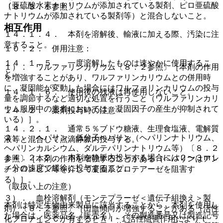
（亜硫酸水素ナトリウムが添加されている製剤、ピロ亜硫酸
〔８．３．１参照〕。
ナトリウムが添加されている製剤等）と混合しないこと。
相互作用
１４．１．４． 本剤を溶解後、輸液に加える際、汚染に注
意すること。
１０．２． 併用注意：
１４．１．５． 一度溶解したものは速やかに使用するこ
１）． ワルファリンカリウム〔８．２参照〕［本剤の作用
と。
を増強することがあり、ワルファリンカリウムとの併用時
に、凝固能が変動した場合にはワルファリンカリウムの投与
１４．１．６． 使用後の残液は再使用しないこと。
量を調節するなど適切な処置を行うこと（ワルファリンカリ
ウム服用中の患者においては、凝固因子の産生が抑制されて
１４．２． 薬剤投与時の注意
いる）］。
１４．２．１． 通常５％ブドウ糖液、生理食塩液、電解質
２）． ヘパリン、低分子ヘパリン（ヘパリンナトリウム、
液等と混合して点滴静脈内投与する。
ヘパリンカルシウム、ダルテパリンナトリウム等）〔８．２
１４．２．２． 本剤を静脈内投与する場合には２〜３ｍＬ
参照〕［本剤の作用を増強することがある（ヘパリンはアン
／分の速度で緩徐に投与すること。
チトロンビン等を介して凝固系プロテアーゼを阻害す
る）］。
（取扱い上の注意）
３）． 血栓溶解剤（モンテプラーゼ＜遺伝子組換え＞製
本剤は特定生物由来製品に該当することから、本剤を使用し
剤）〔８．２参照〕［出血傾向が増強することがある（活性
た場合は、医薬品名（販売名）、その製造番号又は製造記号
化プロテインＣが有するＰＡＩ−１活性阻害作用によりｔ