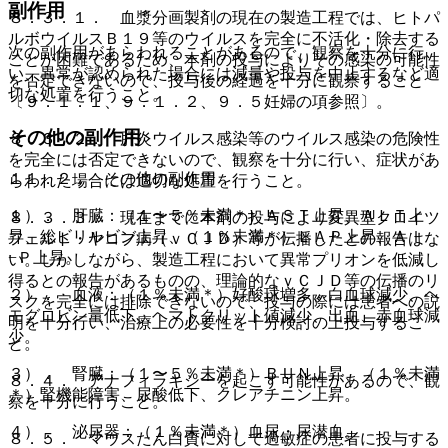
副作用
８．３．１． 血漿分画製剤の現在の製造工程では、ヒトパ
ルボウイルスＢ１９等のウイルスを完全に不活化・除去する
次の副作用があらわれることがあるので、観察を十分に行
ことが困難であるため、本剤の投与によりその感染の可能性
い、異常が認められた場合には減量や投与を中止するなど適
を否定できないので、投与後の経過を十分に観察すること
切な処置を行うこと。
〔９．１．１、９．１．２、９．５妊婦の項参照〕。
その他の副作用
８．３．２． 肝炎ウイルス感染等のウイルス感染の危険性
を完全には否定できないので、観察を十分に行い、症状があ
１１．２． その他の副作用
らわれた場合には適切な処置を行うこと。
１）． 肝臓：（１〜５％未満＊）ＡＳＴ上昇、ＡＬＴ上
８．３．３． 現在までに本剤の投与により変異型クロイツ
昇、総ビリルビン上昇、（１％未満＊）ＬＡＰ上昇、Ａｌ
フェルト・ヤコブ病（ｖＣＪＤ）等が伝播したとの報告はな
−Ｐ上昇。
い。しかしながら、製造工程において異常プリオンを低減し
得るとの報告があるものの、理論的なｖＣＪＤ等の伝播のリ
２）． 血液：（１％未満＊）好酸球増多、白血球減少、ヘ
スクを完全には排除できないので、投与の際には患者への説
モグロビン量低下、ヘマトクリット値減少、出血、赤血球減
明を十分行い、治療上の必要性を十分検討の上投与するこ
少。
と。
３）． 腎臓：（１〜５％未満＊）ＢＵＮ上昇、（１％未満
８．４． アナフィラキシーを起こす可能性があるので、観
＊）腎機能障害、尿酸低下、クレアチニン上昇。
察を十分に行うこと。
４）． 泌尿器：（１％未満＊）血尿・尿潜血。
８．５． マウスたん白質に対して過敏症の患者に投与する