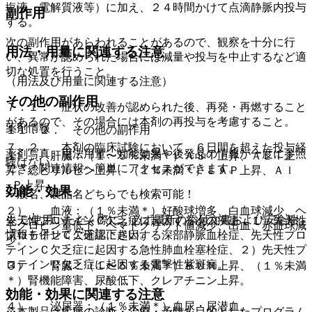
塩液、電解質液等）に加え、２４時間かけて点滴静脈内投与
副作用
する。
次の副作用があらわれることがあるので、観察を十分に行
用法・用量に関連する注意
い、異常が認められた場合には減量や投与を中止するなど適
切な処置を行うこと。
（用法及び用量に関連する注意）
その他の副作用
７．１． 症状の改善が認められた後、再発・再燃すること
があるので、その場合には本剤の再投与を考慮すること。
薬剤情報
１１．２． その他の副作用
７．２． 本剤の臨床試験において、６日間を超えた投与経
薬剤写真、用法用量、効能効果や後発品の情報が一度に参照
１）． 肝臓：（１〜５％未満＊）ＡＳＴ上昇、ＡＬＴ上
験はない。
でき、関連情報へ簡単にアクセスができます。
昇、総ビリルビン上昇、（１％未満＊）ＬＡＰ上昇、Ａｌ
−Ｐ上昇。
効能・効果
一般名、製品名どちらでも検索可能！
２）． 血液：（１％未満＊）好酸球増多、白血球減少、ヘ
※ ご使用いただく際に、必ず最新の添付文書および安全性
先天性プロテインＣ欠乏症に起因する次の疾患：１）先天性
モグロビン量低下、ヘマトクリット値減少、出血、赤血球減
情報も併せてご確認下さい。
プロテインＣ欠乏症に起因する深部静脈血栓症、先天性プロ
少。
テインＣ欠乏症に起因する急性肺血栓塞栓症、２）先天性プ
ロテインＣ欠乏症に起因する電撃性紫斑病。
３）． 腎臓：（１〜５％未満＊）ＢＵＮ上昇、（１％未満
＊）腎機能障害、尿酸低下、クレアチニン上昇。
効能・効果に関連する注意
４）． 泌尿器：（１％未満＊）血尿・尿潜血。
※本製品は疾病の診断・治療・予防を目的としたプログラム