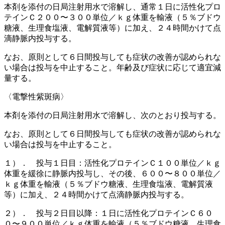
本剤を添付の日局注射用水で溶解し、通常１日に活性化プロ
テインＣ２００〜３００単位／ｋｇ体重を輸液（５％ブドウ
糖液、生理食塩液、電解質液等）に加え、２４時間かけて点
滴静脈内投与する。
なお、原則として６日間投与しても症状の改善が認められな
い場合は投与を中止すること。年齢及び症状に応じて適宜減
量する。
〈電撃性紫斑病〉
本剤を添付の日局注射用水で溶解し、次のとおり投与する。
なお、原則として６日間投与しても症状の改善が認められな
い場合は投与を中止すること。
１）． 投与１日目：活性化プロテインＣ１００単位／ｋｇ
体重を緩徐に静脈内投与し、その後、６００〜８００単位／
ｋｇ体重を輸液（５％ブドウ糖液、生理食塩液、電解質液
等）に加え、２４時間かけて点滴静脈内投与する。
２）． 投与２日目以降：１日に活性化プロテインＣ６０
０〜９００単位／ｋｇ体重を輸液（５％ブドウ糖液、生理食