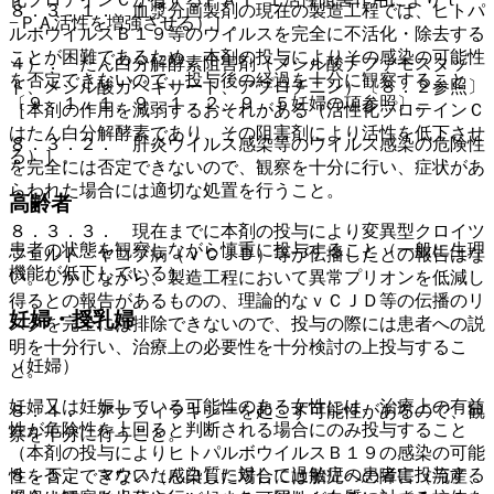
８．３．１． 血漿分画製剤の現在の製造工程では、ヒトパ
−ＰＡ活性を増強させる）］。
ルボウイルスＢ１９等のウイルスを完全に不活化・除去する
ことが困難であるため、本剤の投与によりその感染の可能性
４）． たん白分解酵素阻害剤（メシル酸ナファモスタッ
を否定できないので、投与後の経過を十分に観察すること
ト、メシル酸ガベキサート、アプロチニン）〔８．２参照〕
〔９．１．１、９．１．２、９．５妊婦の項参照〕。
［本剤の作用を減弱するおそれがある（活性化プロテインＣ
はたん白分解酵素であり、その阻害剤により活性を低下させ
８．３．２． 肝炎ウイルス感染等のウイルス感染の危険性
る）］。
を完全には否定できないので、観察を十分に行い、症状があ
らわれた場合には適切な処置を行うこと。
高齢者
８．３．３． 現在までに本剤の投与により変異型クロイツ
患者の状態を観察しながら慎重に投与すること（一般に生理
フェルト・ヤコブ病（ｖＣＪＤ）等が伝播したとの報告はな
機能が低下している）。
い。しかしながら、製造工程において異常プリオンを低減し
得るとの報告があるものの、理論的なｖＣＪＤ等の伝播のリ
妊婦・授乳婦
スクを完全には排除できないので、投与の際には患者への説
明を十分行い、治療上の必要性を十分検討の上投与するこ
（妊婦）
と。
妊婦又は妊娠している可能性のある女性には、治療上の有益
８．４． アナフィラキシーを起こす可能性があるので、観
性が危険性を上回ると判断される場合にのみ投与すること
察を十分に行うこと。
（本剤の投与によりヒトパルボウイルスＢ１９の感染の可能
８．５． マウスたん白質に対して過敏症の患者に投与する
性を否定できない（感染した場合には胎児への障害（流産、