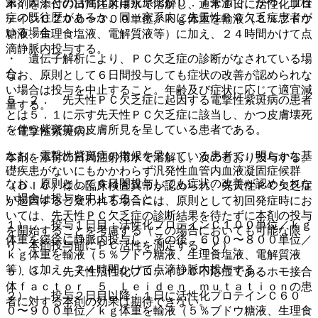
第７因子との活性比又は抗原比が０．７未満で、かつ、血栓
本剤を添付の日局注射用水で溶解し、通常１日に活性化プロ
症の既往歴があるか、同一家系内に先天性ＰＣ欠乏症患者が
テインＣ２００〜３００単位／ｋｇ体重を輸液（５％ブドウ
いる場合。
糖液、生理食塩液、電解質液等）に加え、２４時間かけて点
滴静脈内投与する。
・ 遺伝子解析により、ＰＣ欠乏症の診断がなされている場
合。
なお、原則として６日間投与しても症状の改善が認められな
い場合は投与を中止すること。年齢及び症状に応じて適宜減
５．２． 先天性ＰＣ欠乏症に起因する電撃性紫斑病の患者
量する。
とは５．１に示す先天性ＰＣ欠乏症に該当し、かつ皮膚壊死
を伴う紫斑等の皮膚所見を呈している患者である。
〈電撃性紫斑病〉
なお、電撃性紫斑病の徴候を呈している患者で、明らかな基
本剤を添付の日局注射用水で溶解し、次のとおり投与する。
礎疾患がないにもかかわらず汎発性血管内血液凝固症候群
なお、原則として６日間投与しても症状の改善が認められな
（ＤＩＣ）様の臨床検査異常が認められ、先天性ＰＣ欠乏症
い場合は投与を中止すること。
が起因すると疑われる場合には、原則として初回発症時にお
いては、先天性ＰＣ欠乏症の診断結果を待たずに本剤の投与
１）． 投与１日目：活性化プロテインＣ１００単位／ｋｇ
を開始することを考慮する（この場合においても可能な限
体重を緩徐に静脈内投与し、その後、６００〜８００単位／
り、本剤投与前にＰＣ活性を測定すること）。
ｋｇ体重を輸液（５％ブドウ糖液、生理食塩液、電解質液
等）に加え、２４時間かけて点滴静脈内投与する。
５．３． 先天性活性化プロテインＣ不応症であるホモ接合
体ｆａｃｔｏｒ ５ Ｌｅｉｄｅｎ ｍｕｔａｔｉｏｎの患
２）． 投与２日目以降：１日に活性化プロテインＣ６０
者に対する本剤の効果は期待できない。
０〜９００単位／ｋｇ体重を輸液（５％ブドウ糖液、生理食