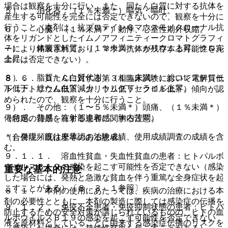
場合は観察を十分に行い、また、同たん白質に対する抗体を
５）． 消化器：（１％未満＊）嘔気・嘔吐。
産生する可能性を完全には否定できないので、観察を十分に
行うこと（本剤は、抗プロテインＣマウスモノクローナル抗
６）． 心臓：（１％未満＊）動悸、心室性期外収縮。
体をリガンドとしたイムノアフィニティークロマトグラフィ
７）． 体液電解質：（１％未満＊）カリウム上昇、クロル
ーにより精製されており、マウス抗体が残存する可能性を完
上昇。
全には否定できない）。
８）． 脂質たん白質代謝：（１％未満＊）総コレステロー
８．６． ＤＩＣに対する第３相臨床試験において電解質低
ル低下、総たん白質減少、トリグリセライド上昇。
下（ナトリウム低下、カリウム低下、クロル低下）傾向が認
められたので、観察を十分に行うこと。
９）． その他：（１〜５％未満＊）頭痛、（１％未満＊）
倦怠感、熱感、注射部違和感、胸内苦悶。
（特定の背景を有する患者に関する注意）
＊）発現頻度は未承認の治験成績、使用成績調査の成績を含
（合併症・既往歴等のある患者）
む。
９．１．１． 溶血性貧血・失血性貧血の患者：ヒトパルボ
ウイルスＢ１９の感染を起こす可能性を否定できない（感染
重要な基本的注意
した場合には、発熱と急激な貧血を伴う重篤な全身症状を起
こすことがある）〔８．３．１参照〕。
８．１． 本剤の使用にあたっては、疾病の治療における本
剤の必要性とともに、本剤の製造に際しては感染症の伝播を
９．１．２． 免疫不全患者・免疫抑制状態の患者：ヒトパ
防止するための安全対策が講じられているものの、ヒトの血
ルボウイルスＢ１９の感染を起こす可能性を否定できない
液を原材料としていることに由来する感染症伝播のリスクを