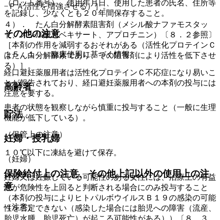
（ロット番号）、使用年月日、使用した患者の氏名、住所等
−ＰＡ活性を増強させる）］。
を記録し、少なくとも２０年間保存すること。
４）． たん白分解酵素阻害剤（メシル酸ナファモスタッ
その他の注意
ト、メシル酸ガベキサート、アプロチニン）〔８．２参照〕
［本剤の作用を減弱するおそれがある（活性化プロテインＣ
１５．１． 臨床使用に基づく情報
はたん白分解酵素であり、その阻害剤により活性を低下させ
る）］。
経口避妊薬服用者は活性化プロテインＣ不応症になり易いこ
とが報告されており、経口避妊薬服用者への本剤の投与には
高齢者
注意を要する。
患者の状態を観察しながら慎重に投与すること（一般に生理
貯法
機能が低下している）。
（保管上の注意）
妊婦・授乳婦
１０℃以下に凍結を避けて保存。
（妊婦）
保険給付上の注意、その他上記以外の使用上の注
妊婦又は妊娠している可能性のある女性には、治療上の有益
意
性が危険性を上回ると判断される場合にのみ投与すること
（本剤の投与によりヒトパルボウイルスＢ１９の感染の可能
（注意）
性を否定できない（感染した場合には胎児への障害（流産、
胎児水腫、胎児死亡）が起こる可能性がある））〔８．３．