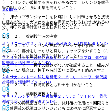
・ シリンジが破損するおそれがあるので、シリンジを鉗子
等で叩くなど、強い衝撃を与えないこと。
薬剤情報
・ 押子（プランジャー）を反時計回りに回転させると接続
に緩みが生じ、ガスケットから押子が外れるおそれがあるの
マキサカルシトール静注透析用シリンジ２．５μｇ「イセ
で、押子を反時計回りに回転させないこと。
イ」
１４．２． 薬剤投与時の注意
オキサロール注２．５μｇ
骨代謝改善薬 > 活性型ビタミンD3
１４．２．１． シリンジ先端のキャップを外す際、外筒
（バレル）部分をしっかりと持ち、キャップを外すこと（キ
ャップを外した後は、筒先に触れないこと）。
マキサカルシトール静注透析用２．５μｇ「ニプロ」
骨代謝
改善薬 > 活性型ビタミンD3
１４．２．２． 押子の緩みがないか確認すること（緩みが
認められた場合は、押子を時計回りに回転させ締め直すこ
と）。
マキサカルシトール静注透析用２．５μｇ「トーワ」
骨代謝
改善薬 > 活性型ビタミンD3
１４．２．３． 投与前後とも押子を引かないこと。
１４．３． 薬剤投与後の注意
マキサカルシトール静注透析用２．５μｇ「ＶＴＲＳ」
骨代
謝改善薬 > 活性型ビタミンD3
シリンジの再滅菌はしないこと。開封後の使用は１回限りと
し、使用後の残液はシリンジとともに速やかに廃棄するこ