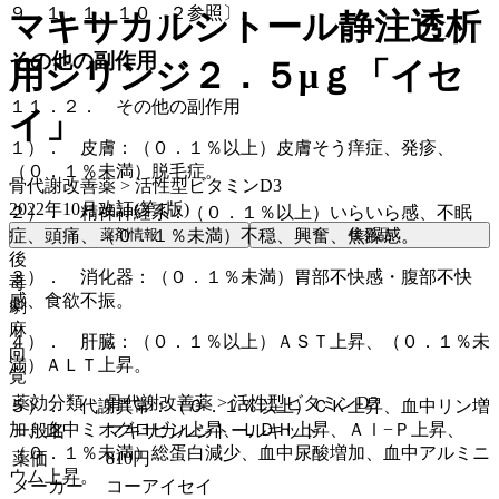
９．１．１、１０．２参照〕。
マキサカルシトール静注透析
その他の副作用
用シリンジ２．５μｇ「イセ
１１．２． その他の副作用
イ」
１）． 皮膚：（０．１％以上）皮膚そう痒症、発疹、
（０．１％未満）脱毛症。
骨代謝改善薬 > 活性型ビタミンD3
2022年10月改訂(第1版)
２）． 精神神経系：（０．１％以上）いらいら感、不眠
薬剤情報
後発品
症、頭痛、（０．１％未満）不穏、興奮、焦躁感。
後
３）． 消化器：（０．１％未満）胃部不快感・腹部不快
毒
感、食欲不振。
劇
麻
４）． 肝臓：（０．１％以上）ＡＳＴ上昇、（０．１％未
向
満）ＡＬＴ上昇。
覚
薬効分類
骨代謝改善薬 > 活性型ビタミンD3
５）． 代謝異常：（０．１％以上）ＣＫ上昇、血中リン増
加、血中ミオグロビン上昇、ＬＤＨ上昇、Ａｌ−Ｐ上昇、
一般名
マキサカルシトールキット
（０．１％未満）総蛋白減少、血中尿酸増加、血中アルミニ
薬価
810
円
ウム上昇。
メーカー
コーアイセイ