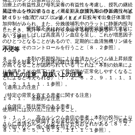
治療上の有益性及び母乳栄養の有益性を考慮し、授乳の継続
補正カルシウム値（ｍｇ／ｄＬ）＝血清カルシウム値（ｍｇ
又は中止を検討すること（周産期及び授乳期の静脈内投与試
／ｄＬ）−血清アルブミン値（ｇ／ｄＬ）＋４．０。
験（ラット）で、１．１μｇ／ｋｇ／日投与で出生仔体重増
加抑制がみられ、また、分娩後哺乳中のラットに静脈内投与
８．４． 慢性腎不全における二次性副甲状腺機能亢進症に
したとき、乳汁中への移行を示唆する報告がある）〔１６．
おいては、しばしば高度高リン血症を呈し、これが増悪因子
５．２参照〕。
のひとつとなることがあるので、定期的に血清無機リン値を
測定し、そのコントロールを行うこと〔８．２参照〕。
小児等
８．５． 本剤の長期投与により血清カルシウム値上昇頻度
小児等を対象とした臨床試験は実施していない。
が高くなることが認められている（これは、本剤の効果によ
り血清ＰＴＨの低下に伴って骨代謝が正常化しやすくなるこ
適用上の注意、取扱い上の注意
とによると考えられる）〔７．２、８．２、９．１．１、１
０．２、１１．１．１参照〕。
（適用上の注意）
（特定の背景を有する患者に関する注意）
１４．１． 全般的な注意
（合併症・既往歴等のある患者）
使用時には次の点に注意すること。
９．１．１． 高カルシウム血症の患者：本剤の投与により
・ シリンジが破損するおそれがあるので、シリンジを鉗子
さらに血清カルシウムを上昇させるおそれがある〔８．２、
等で叩くなど、強い衝撃を与えないこと。
８．３、８．５、１０．２、１１．１．１参照〕。