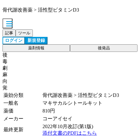
骨代謝改善薬 > 活性型ビタミンD3
記事
ツール
ログイン
新規登録
薬剤情報
後発品
後
毒
劇
麻
向
覚
薬効分類
骨代謝改善薬 > 活性型ビタミンD3
一般名
マキサカルシトールキット
薬価
810
円
メーカー
コーアイセイ
2022年10月改訂(第1版)
最終更新
添付文書のPDFはこちら