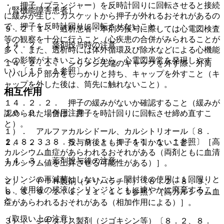
・ 押子（プランジャー）を反時計回りに回転させると接続
（腎機能障害患者）
に緩みが生じ、ガスケットから押子が外れるおそれがあるの
で、押子を反時計回りに回転させないこと。
９．２．１． 透析患者：本剤の投与に際しては心電図検査
等の観察を十分に行うこと（心疾患の合併がみられることが
１４．２． 薬剤投与時の注意
多く、また、透析時には体外循環及び除水などによる心機能
への影響が大きいことなどから、心電図異常を発現しやす
１４．２．１． シリンジ先端のキャップを外す際、外筒
い）〔１５．１参照〕。
（バレル）部分をしっかりと持ち、キャップを外すこと（キ
ャップを外した後は、筒先に触れないこと）。
相互作用
１４．２．２． 押子の緩みがないか確認すること（緩みが
１０．２． 併用注意：
認められた場合は、押子を時計回りに回転させ締め直すこ
と）。
１）． アルファカルシドール、カルシトリオール〔８．
２、８．３、８．５、９．１．１、１１．１．１参照〕［高
１４．２．３． 投与前後とも押子を引かないこと。
カルシウム血症があらわれるおそれがある（両剤ともに血清
１４．３． 薬剤投与後の注意
カルシウム値を上昇させる可能性がある）］。
シリンジの再滅菌はしないこと。開封後の使用は１回限りと
２）． ＰＴＨ製剤（テリパラチド）〔８．２、８．３、
し、使用後の残液はシリンジとともに速やかに廃棄するこ
８．５、９．１．１、１１．１．１参照〕［高カルシウム血
と。
症があらわれるおそれがある（相加作用による）］。
（取扱い上の注意）
３）． ジギタリス製剤（ジゴキシン等）〔８．２、８．