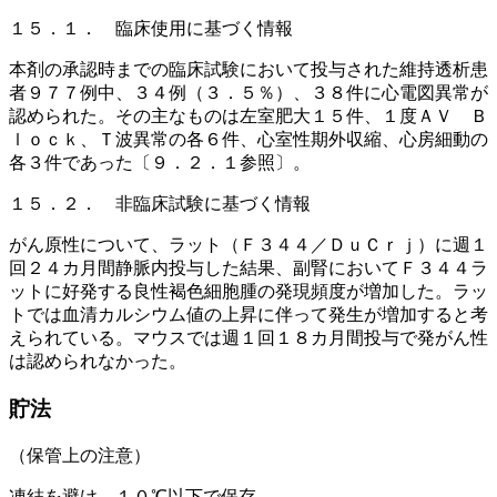
１５．１． 臨床使用に基づく情報
本剤の承認時までの臨床試験において投与された維持透析患
者９７７例中、３４例（３．５％）、３８件に心電図異常が
認められた。その主なものは左室肥大１５件、１度ＡＶ Ｂ
ｌｏｃｋ、Ｔ波異常の各６件、心室性期外収縮、心房細動の
各３件であった〔９．２．１参照〕。
１５．２． 非臨床試験に基づく情報
がん原性について、ラット（Ｆ３４４／ＤｕＣｒｊ）に週１
回２４カ月間静脈内投与した結果、副腎においてＦ３４４ラ
ットに好発する良性褐色細胞腫の発現頻度が増加した。ラッ
トでは血清カルシウム値の上昇に伴って発生が増加すると考
えられている。マウスでは週１回１８カ月間投与で発がん性
は認められなかった。
貯法
（保管上の注意）
凍結を避け、１０℃以下で保存。