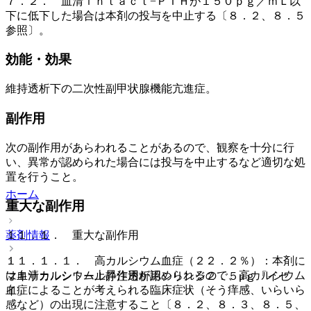
７．２． 血清ｉｎｔａｃｔ−ＰＴＨが１５０ｐｇ／ｍＬ以
下に低下した場合は本剤の投与を中止する〔８．２、８．５
参照〕。
効能・効果
維持透析下の二次性副甲状腺機能亢進症。
副作用
次の副作用があらわれることがあるので、観察を十分に行
い、異常が認められた場合には投与を中止するなど適切な処
置を行うこと。
ホーム
重大な副作用
薬剤情報
１１．１． 重大な副作用
１１．１．１． 高カルシウム血症（２２．２％）：本剤に
は血清カルシウム上昇作用が認められるので、高カルシウム
マキサカルシトール静注透析用シリンジ２．５μｇ「イセ
血症によることが考えられる臨床症状（そう痒感、いらいら
イ」
感など）の出現に注意すること〔８．２、８．３、８．５、