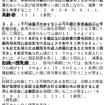
８．２． 本剤の投与量については、血清ＰＴＨレベル、血
る）］。
清カルシウム及び血清無機リン値に注意しながら、減量・休
薬を考慮すること〔７．２、８．３−８．５、９．１．１、
高齢者
１０．２、１１．１．１参照〕。
８．３． 本剤は血清カルシウム上昇作用を有するので、本
９．８．１． 用量に注意すること（一般に生理機能が低下
剤投与中、血清カルシウム値を定期的（少なくとも２週に１
している）。
回）に測定し、血清カルシウム値が１１．５ｍｇ／ｄＬ
９．８．２． 本剤を６５歳以上の高齢者に投与したとき、
（５．７５ｍＥｑ／Ｌ）を超えないよう投与量を調節し、血
副作用発現による投与中止は、９６例中１２例（１２．
清カルシウム値が１１．５ｍｇ／ｄＬ＜５．７５ｍＥｑ／Ｌ
５％）であり、６４歳以下の成人の場合は８８１例中８３例
＞を超えた場合には投与を中止（休薬）すること（また、目
（９．４％）であった。
安として血清カルシウム値が１１．０ｍｇ／ｄＬを超えたと
きには、さらに測定頻度を高くし（週に１回以上）、減量あ
妊婦・授乳婦
るいは中止すること）、投与の再開については、血清カルシ
ウム値が１１．０ｍｇ／ｄＬ（５．５ｍＥｑ／Ｌ）未満に回
復したことを確認した後に投与量を減じて行うことが望まし
（妊婦）
い。
妊婦又は妊娠している可能性のある女性には、治療上の有益
低アルブミン血症（血清アルブミン量が４．０ｇ／ｄＬ未
性が危険性を上回ると判断される場合にのみ投与すること
満）の場合には補正値を指標に用いることが望ましい〔８．
〔１６．３．２参照〕。
２、９．１．１、１０．２、１１．１．１参照〕。
（授乳婦）
補正カルシウム値算出方法：