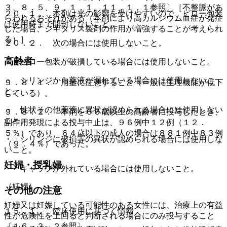
３、８．５、９．１．１、１１．１．１参照〕［不整脈があ
２０．１． 本剤は光の影響を受けやすいので、ピロー包装
らわれるおそれがある（本剤により高カルシウム血症が発症
は使用時まで開封しないこと。
した場合、ジギタリス製剤の作用が増強することが考えられ
る）］。
２０．２． 次の場合には使用しないこと。
高齢者
・ ピロー包装が破損している場合には使用しないこと。
・ シリンジから薬液が漏れている場合には使用しないこ
９．８．１． 用量に注意すること（一般に生理機能が低下
と。
している）。
・ 性状その他薬液に異状が認められる場合には使用しない
９．８．２． 本剤を６５歳以上の高齢者に投与したとき、
こと。
副作用発現による投与中止は、９６例中１２例（１２．
５％）であり、６４歳以下の成人の場合は８８１例中８３例
・ シリンジに破損等の異状が認められる場合には使用しな
（９．４％）であった。
いこと。
妊婦・授乳婦
・ キャップが外れている場合には使用しないこと。
（妊婦）
その他の注意
妊婦又は妊娠している可能性のある女性には、治療上の有益
１５．１． 臨床使用に基づく情報
性が危険性を上回ると判断される場合にのみ投与すること
〔１６．３．２参照〕。