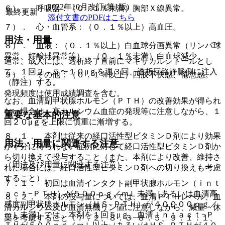
2022年10月改訂(第1版)
６）． 呼吸器：（０．１％未満）胸部Ｘ線異常。
最終更新
添付文書のPDFはこちら
７）． 心・血管系：（０．１％以上）高血圧。
用法・用量
８）． 血液：（０．１％以上）白血球分画異常（リンパ球
異常、好酸球異常等）、（０．１％未満）白血球減少。
通常、成人には、透析終了直前にマキサカルシトールとし
て、１回２．５〜１０μｇを週３回、透析回路静脈側に注入
９）． その他：（０．１％以上）四肢不快感、倦怠感。
（静注）する。
発現頻度は使用成績調査を含む。
なお、血清副甲状腺ホルモン（ＰＴＨ）の改善効果が得られ
ない場合は、高カルシウム血症の発現等に注意しながら、１
重要な基本的注意
回２０μｇを上限に慎重に漸増する。
８．１． 本剤は従来の経口活性型ビタミンＤ剤により効果
用法・用量に関連する注意
が十分に得られない症例に対して経口活性型ビタミンＤ剤か
ら切り換えて投与すること（また、本剤により改善、維持さ
（用法及び用量に関連する注意）
れた場合には、経口活性型ビタミンＤ剤への切り換えも考慮
すること）。
７．１． 初回は血清インタクト副甲状腺ホルモン（ｉｎｔ
ａｃｔ−ＰＴＨ）が５００ｐｇ／ｍＬ未満［あるいは血清高
８．２． 本剤の投与量については、血清ＰＴＨレベル、血
感度副甲状腺ホルモン（ＨＳ−ＰＴＨ）が４００００ｐｇ／
清カルシウム及び血清無機リン値に注意しながら、減量・休
ｍＬ未満］では、本剤を１回５μｇ、血清ｉｎｔａｃｔ−Ｐ
薬を考慮すること〔７．２、８．３−８．５、９．１．１、