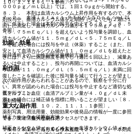
ＴＨが５００ｐｇ／ｍＬ以上（あるいはＨＳ−ＰＴＨが４０
１０．２、１１．１．１参照〕。
０００ｐｇ／ｍＬ以上）では、１回１０μｇから開始する。
８．３． 本剤は血清カルシウム上昇作用を有するので、本
７．２． 血清ｉｎｔａｃｔ−ＰＴＨが１５０ｐｇ／ｍＬ以
剤投与中、血清カルシウム値を定期的（少なくとも２週に１
下に低下した場合は本剤の投与を中止する〔８．２、８．５
回）に測定し、血清カルシウム値が１１．５ｍｇ／ｄＬ
参照〕。
（５．７５ｍＥｑ／Ｌ）を超えないよう投与量を調節し、血
清カルシウム値が１１．５ｍｇ／ｄＬ＜５．７５ｍＥｑ／Ｌ
効能・効果
＞を超えた場合には投与を中止（休薬）すること（また、目
安として血清カルシウム値が１１．０ｍｇ／ｄＬを超えたと
維持透析下の二次性副甲状腺機能亢進症。
きには、さらに測定頻度を高くし（週に１回以上）、減量あ
るいは中止すること）、投与の再開については、血清カルシ
副作用
ウム値が１１．０ｍｇ／ｄＬ（５．５ｍＥｑ／Ｌ）未満に回
復したことを確認した後に投与量を減じて行うことが望まし
次の副作用があらわれることがあるので、観察を十分に行
い。
い、異常が認められた場合には投与を中止するなど適切な処
置を行うこと。
低アルブミン血症（血清アルブミン量が４．０ｇ／ｄＬ未
満）の場合には補正値を指標に用いることが望ましい〔８．
薬剤情報
重大な副作用
２、９．１．１、１０．２、１１．１．１参照〕。
薬剤写真、用法用量、効能効果や後発品の情報が一度に参照
補正カルシウム値算出方法：
でき、関連情報へ簡単にアクセスができます。
１１．１． 重大な副作用
補正カルシウム値（ｍｇ／ｄＬ）＝血清カルシウム値（ｍｇ
一般名、製品名どちらでも検索可能！
１１．１．１． 高カルシウム血症（２２．２％）：本剤に