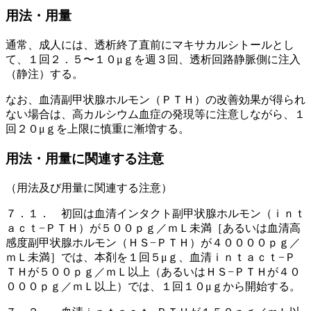
用法・用量
通常、成人には、透析終了直前にマキサカルシトールとし
て、１回２．５〜１０μｇを週３回、透析回路静脈側に注入
（静注）する。
なお、血清副甲状腺ホルモン（ＰＴＨ）の改善効果が得られ
ない場合は、高カルシウム血症の発現等に注意しながら、１
回２０μｇを上限に慎重に漸増する。
用法・用量に関連する注意
（用法及び用量に関連する注意）
７．１． 初回は血清インタクト副甲状腺ホルモン（ｉｎｔ
ａｃｔ−ＰＴＨ）が５００ｐｇ／ｍＬ未満［あるいは血清高
感度副甲状腺ホルモン（ＨＳ−ＰＴＨ）が４００００ｐｇ／
ｍＬ未満］では、本剤を１回５μｇ、血清ｉｎｔａｃｔ−Ｐ
ＴＨが５００ｐｇ／ｍＬ以上（あるいはＨＳ−ＰＴＨが４０
０００ｐｇ／ｍＬ以上）では、１回１０μｇから開始する。