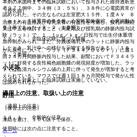
本剤の承認時までの臨床試験において投与された維持透析患
者９７７例中、３４例（３．５％）、３８件に心電図異常が
（授乳婦）
認められた。その主なものは左室肥大１５件、１度ＡＶ Ｂ
ｌｏｃｋ、Ｔ波異常の各６件、心室性期外収縮、心房細動の
治療上の有益性及び母乳栄養の有益性を考慮し、授乳の継続
各３件であった〔９．２．１参照〕。
又は中止を検討すること（周産期及び授乳期の静脈内投与試
験（ラット）で、１．１μｇ／ｋｇ／日投与で出生仔体重増
１５．２． 非臨床試験に基づく情報
加抑制がみられ、また、分娩後哺乳中のラットに静脈内投与
したとき、乳汁中への移行を示唆する報告がある）〔１６．
がん原性について、ラット（Ｆ３４４／ＤｕＣｒｊ）に週１
５．２参照〕。
回２４カ月間静脈内投与した結果、副腎においてＦ３４４ラ
ットに好発する良性褐色細胞腫の発現頻度が増加した。ラッ
小児等
トでは血清カルシウム値の上昇に伴って発生が増加すると考
えられている。マウスでは週１回１８カ月間投与で発がん性
小児等を対象とした臨床試験は実施していない。
は認められなかった。
適用上の注意、取扱い上の注意
貯法
（適用上の注意）
（保管上の注意）
１４．１． 全般的な注意
凍結を避け、１０℃以下で保存。
使用時には次の点に注意すること。
ホーム