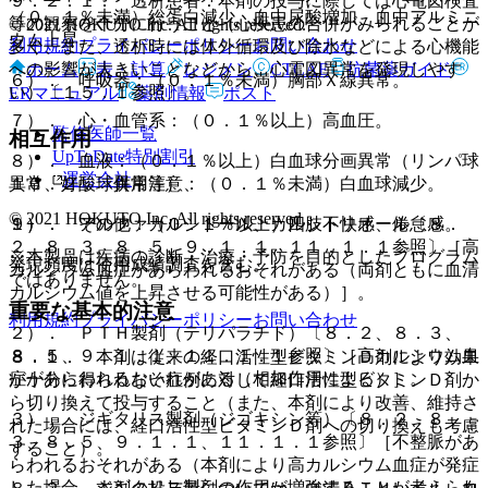
９．２．１． 透析患者：本剤の投与に際しては心電図検査
（０．１％未満）総蛋白減少、血中尿酸増加、血中アルミニ
等の観察を十分に行うこと（心疾患の合併がみられることが
© 2021 HOKUTO Inc. All rights reserved.
ウム上昇。
利用規約
プライバシーポリシー
お問い合わせ
多く、また、透析時には体外循環及び除水などによる心機能
ホーム
表・計算
レジメン
CTCAE
抗菌薬ガイド
への影響が大きいことなどから、心電図異常を発現しやす
６）． 呼吸器：（０．１％未満）胸部Ｘ線異常。
い）〔１５．１参照〕。
ERマニュアル
薬剤情報
ポスト
７）． 心・血管系：（０．１％以上）高血圧。
監修医師一覧
相互作用
UpToDate特別割引
８）． 血液：（０．１％以上）白血球分画異常（リンパ球
運営会社
１０．２． 併用注意：
異常、好酸球異常等）、（０．１％未満）白血球減少。
© 2021 HOKUTO Inc. All rights reserved.
１）． アルファカルシドール、カルシトリオール〔８．
９）． その他：（０．１％以上）四肢不快感、倦怠感。
２、８．３、８．５、９．１．１、１１．１．１参照〕［高
※本製品は疾病の診断・治療・予防を目的としたプログラム
発現頻度は使用成績調査を含む。
カルシウム血症があらわれるおそれがある（両剤ともに血清
ではありません。
カルシウム値を上昇させる可能性がある）］。
重要な基本的注意
利用規約
プライバシーポリシー
お問い合わせ
２）． ＰＴＨ製剤（テリパラチド）〔８．２、８．３、
８．５、９．１．１、１１．１．１参照〕［高カルシウム血
８．１． 本剤は従来の経口活性型ビタミンＤ剤により効果
症があらわれるおそれがある（相加作用による）］。
が十分に得られない症例に対して経口活性型ビタミンＤ剤か
ら切り換えて投与すること（また、本剤により改善、維持さ
３）． ジギタリス製剤（ジゴキシン等）〔８．２、８．
れた場合には、経口活性型ビタミンＤ剤への切り換えも考慮
３、８．５、９．１．１、１１．１．１参照〕［不整脈があ
すること）。
らわれるおそれがある（本剤により高カルシウム血症が発症
した場合、ジギタリス製剤の作用が増強することが考えられ