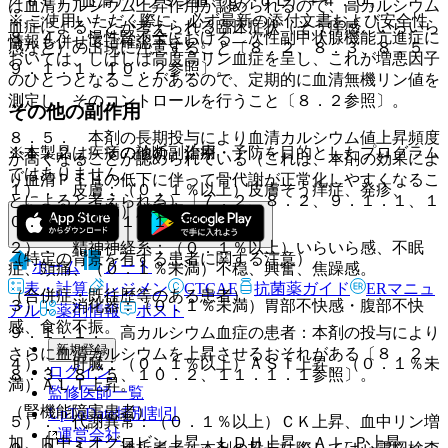
／ｄＬ）−血清アルブミン値（ｇ／ｄＬ）＋４．０。
は血清カルシウム上昇作用が認められるので、高カルシウム
※ ご使用いただく際に、必ず最新の添付文書および安全性
血症によることが考えられる臨床症状（そう痒感、いらいら
８．４． 慢性腎不全における二次性副甲状腺機能亢進症に
情報も併せてご確認下さい。
感など）の出現に注意すること〔８．２、８．３、８．５、
おいては、しばしば高度高リン血症を呈し、これが増悪因子
９．１．１、１０．２参照〕。
のひとつとなることがあるので、定期的に血清無機リン値を
測定し、そのコントロールを行うこと〔８．２参照〕。
その他の副作用
８．５． 本剤の長期投与により血清カルシウム値上昇頻度
※本製品は疾病の診断・治療・予防を目的としたプログラム
１１．２． その他の副作用
が高くなることが認められている（これは、本剤の効果によ
ではありません。
り血清ＰＴＨの低下に伴って骨代謝が正常化しやすくなるこ
１）． 皮膚：（０．１％以上）皮膚そう痒症、発疹、
とによると考えられる）〔７．２、８．２、９．１．１、１
（０．１％未満）脱毛症。
０．２、１１．１．１参照〕。
２）． 精神神経系：（０．１％以上）いらいら感、不眠
（特定の背景を有する患者に関する注意）
ホーム
ノート
症、頭痛、（０．１％未満）不穏、興奮、焦躁感。
表・計算
レジメン
CTCAE
抗菌薬ガイド
ERマニュ
（合併症・既往歴等のある患者）
３）． 消化器：（０．１％未満）胃部不快感・腹部不快
アル
薬剤情報
ポスト
感、食欲不振。
９．１．１． 高カルシウム血症の患者：本剤の投与により
新規登録
さらに血清カルシウムを上昇させるおそれがある〔８．２、
４）． 肝臓：（０．１％以上）ＡＳＴ上昇、（０．１％未
ログイン
８．３、８．５、１０．２、１１．１．１参照〕。
満）ＡＬＴ上昇。
監修医師一覧
（腎機能障害患者）
UpToDate特別割引
５）． 代謝異常：（０．１％以上）ＣＫ上昇、血中リン増
運営会社
加、血中ミオグロビン上昇、ＬＤＨ上昇、Ａｌ−Ｐ上昇、