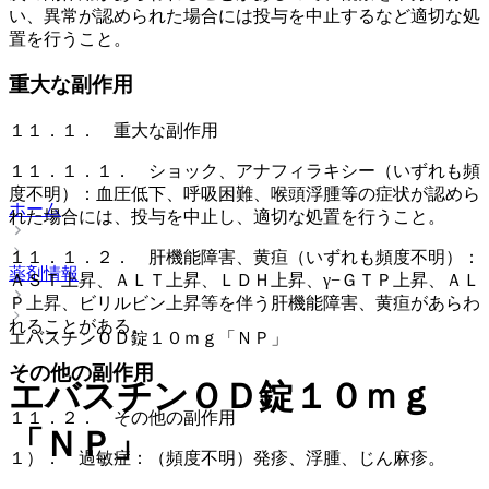
い、異常が認められた場合には投与を中止するなど適切な処
置を行うこと。
重大な副作用
１１．１． 重大な副作用
１１．１．１． ショック、アナフィラキシー（いずれも頻
度不明）：血圧低下、呼吸困難、喉頭浮腫等の症状が認めら
ホーム
れた場合には、投与を中止し、適切な処置を行うこと。
１１．１．２． 肝機能障害、黄疸（いずれも頻度不明）：
薬剤情報
ＡＳＴ上昇、ＡＬＴ上昇、ＬＤＨ上昇、γ−ＧＴＰ上昇、ＡＬ
Ｐ上昇、ビリルビン上昇等を伴う肝機能障害、黄疸があらわ
れることがある。
エバスチンＯＤ錠１０ｍｇ「ＮＰ」
その他の副作用
エバスチンＯＤ錠１０ｍｇ
１１．２． その他の副作用
「ＮＰ」
１）． 過敏症：（頻度不明）発疹、浮腫、じん麻疹。