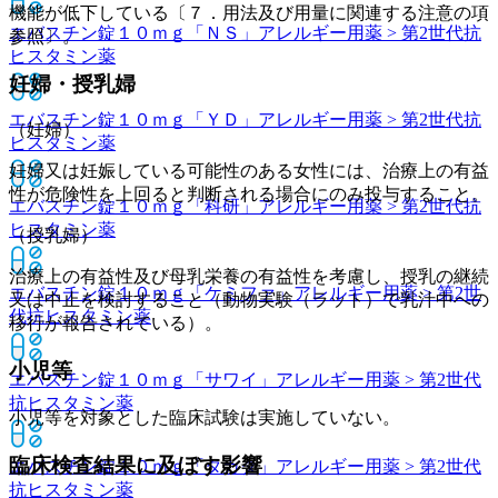
機能が低下している〔７．用法及び用量に関連する注意の項
エバスチン錠１０ｍｇ「ＮＳ」
アレルギー用薬 > 第2世代抗
参照〕。
ヒスタミン薬
妊婦・授乳婦
エバスチン錠１０ｍｇ「ＹＤ」
アレルギー用薬 > 第2世代抗
（妊婦）
ヒスタミン薬
妊婦又は妊娠している可能性のある女性には、治療上の有益
性が危険性を上回ると判断される場合にのみ投与すること。
エバスチン錠１０ｍｇ「科研」
アレルギー用薬 > 第2世代抗
ヒスタミン薬
（授乳婦）
治療上の有益性及び母乳栄養の有益性を考慮し、授乳の継続
エバスチン錠１０ｍｇ「ケミファ」
アレルギー用薬 > 第2世
又は中止を検討すること（動物実験（ラット）で乳汁中への
代抗ヒスタミン薬
移行が報告されている）。
小児等
エバスチン錠１０ｍｇ「サワイ」
アレルギー用薬 > 第2世代
抗ヒスタミン薬
小児等を対象とした臨床試験は実施していない。
臨床検査結果に及ぼす影響
エバスチン錠１０ｍｇ「タカタ」
アレルギー用薬 > 第2世代
抗ヒスタミン薬