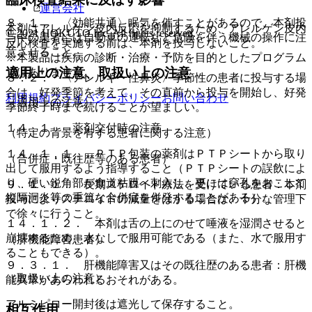
運営会社
８．１． 〈効能共通〉眠気を催すことがあるので、本剤投
本剤はアレルゲン皮内反応を抑制するため、アレルゲン皮内
© 2021 HOKUTO Inc. All rights reserved.
与中の患者には自動車の運転など危険を伴う機械の操作に注
反応検査を実施する前は、本剤を投与しないこと。
意させること。
※本製品は疾病の診断・治療・予防を目的としたプログラム
適用上の注意、取扱い上の注意
ではありません。
８．２． 〈アレルギー性鼻炎〉季節性の患者に投与する場
合は、好発季節を考えて、その直前から投与を開始し、好発
利用規約
プライバシーポリシー
お問い合わせ
（適用上の注意）
季節終了時まで続けることが望ましい。
１４．１． 薬剤交付時の注意
（特定の背景を有する患者に関する注意）
１４．１．１． ＰＴＰ包装の薬剤はＰＴＰシートから取り
（合併症・既往歴等のある患者）
出して服用するよう指導すること（ＰＴＰシートの誤飲によ
り、硬い鋭角部が食道粘膜へ刺入し、更には穿孔をおこして
９．１．１． 長期ステロイド療法を受けている患者：本剤
縦隔洞炎等の重篤な合併症を併発することがある）。
投与によりステロイドの減量をはかる場合は、十分な管理下
で徐々に行うこと。
１４．１．２． 本剤は舌の上にのせて唾液を湿潤させると
崩壊するため、水なしで服用可能である（また、水で服用す
（肝機能障害患者）
ることもできる）。
９．３．１． 肝機能障害又はその既往歴のある患者：肝機
（取扱い上の注意）
能異常があらわれるおそれがある。
アルミピロー開封後は遮光して保存すること。
相互作用