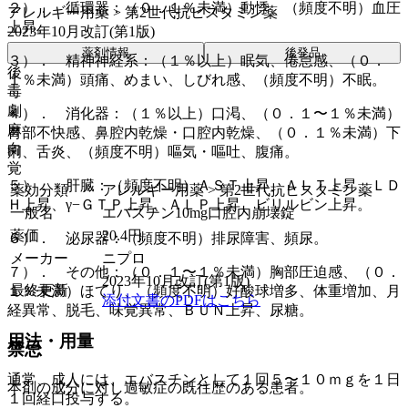
２）． 循環器：（０．１％未満）動悸、（頻度不明）血圧
アレルギー用薬 > 第2世代抗ヒスタミン薬
上昇。
2023年10月改訂(第1版)
薬剤情報
後発品
３）． 精神神経系：（１％以上）眠気、倦怠感、（０．
後
１％未満）頭痛、めまい、しびれ感、（頻度不明）不眠。
毒
劇
４）． 消化器：（１％以上）口渇、（０．１〜１％未満）
麻
胃部不快感、鼻腔内乾燥・口腔内乾燥、（０．１％未満）下
向
痢、舌炎、（頻度不明）嘔気・嘔吐、腹痛。
覚
５）． 肝臓：（頻度不明）ＡＳＴ上昇、ＡＬＴ上昇、ＬＤ
薬効分類
アレルギー用薬 > 第2世代抗ヒスタミン薬
Ｈ上昇、γ−ＧＴＰ上昇、ＡＬＰ上昇、ビリルビン上昇。
一般名
エバスチン10mg口腔内崩壊錠
薬価
20.4
円
６）． 泌尿器：（頻度不明）排尿障害、頻尿。
メーカー
ニプロ
７）． その他：（０．１〜１％未満）胸部圧迫感、（０．
2023年10月改訂(第1版)
最終更新
１％未満）ほてり、（頻度不明）好酸球増多、体重増加、月
添付文書のPDFはこちら
経異常、脱毛、味覚異常、ＢＵＮ上昇、尿糖。
用法・用量
禁忌
通常、成人には、エバスチンとして１回５〜１０ｍｇを１日
本剤の成分に対し過敏症の既往歴のある患者。
１回経口投与する。