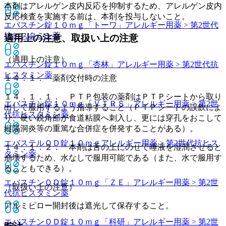
本剤はアレルゲン皮内反応を抑制するため、アレルゲン皮内
反応検査を実施する前は、本剤を投与しないこと。
エバスチン錠１０ｍｇ「トーワ」
アレルギー用薬 > 第2世代
抗ヒスタミン薬
適用上の注意、取扱い上の注意
（適用上の注意）
エバスチン錠１０ｍｇ「杏林」
アレルギー用薬 > 第2世代抗
ヒスタミン薬
１４．１． 薬剤交付時の注意
１４．１．１． ＰＴＰ包装の薬剤はＰＴＰシートから取り
エバスチン錠１０ｍｇ「ＶＴＲＳ」
アレルギー用薬 > 第2世
出して服用するよう指導すること（ＰＴＰシートの誤飲によ
代抗ヒスタミン薬
り、硬い鋭角部が食道粘膜へ刺入し、更には穿孔をおこして
縦隔洞炎等の重篤な合併症を併発することがある）。
エバステルＯＤ錠１０ｍｇ
アレルギー用薬 > 第2世代抗ヒス
１４．１．２． 本剤は舌の上にのせて唾液を湿潤させると
タミン薬
崩壊するため、水なしで服用可能である（また、水で服用す
ることもできる）。
エバスチンＯＤ錠１０ｍｇ「ＺＥ」
アレルギー用薬 > 第2世
（取扱い上の注意）
代抗ヒスタミン薬
アルミピロー開封後は遮光して保存すること。
エバスチンＯＤ錠１０ｍｇ「科研」
アレルギー用薬 > 第2世