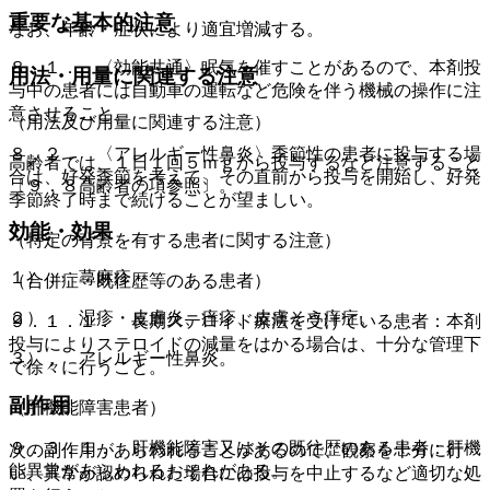
重要な基本的注意
なお、年齢・症状により適宜増減する。
８．１． 〈効能共通〉眠気を催すことがあるので、本剤投
用法・用量に関連する注意
与中の患者には自動車の運転など危険を伴う機械の操作に注
意させること。
（用法及び用量に関連する注意）
８．２． 〈アレルギー性鼻炎〉季節性の患者に投与する場
高齢者では、１日１回５ｍｇから投与するなど注意すること
合は、好発季節を考えて、その直前から投与を開始し、好発
〔９．８高齢者の項参照〕。
季節終了時まで続けることが望ましい。
効能・効果
（特定の背景を有する患者に関する注意）
１）． 蕁麻疹。
（合併症・既往歴等のある患者）
２）． 湿疹・皮膚炎、痒疹、皮膚そう痒症。
９．１．１． 長期ステロイド療法を受けている患者：本剤
投与によりステロイドの減量をはかる場合は、十分な管理下
３）． アレルギー性鼻炎。
で徐々に行うこと。
副作用
（肝機能障害患者）
９．３．１． 肝機能障害又はその既往歴のある患者：肝機
次の副作用があらわれることがあるので、観察を十分に行
能異常があらわれるおそれがある。
い、異常が認められた場合には投与を中止するなど適切な処