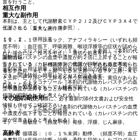
置を行うこと。
相互作用
重大な副作用
本剤は、主として代謝酵素ＣＹＰ２Ｊ２及びＣＹＰ３Ａ４で
代謝される〔１６．４．３参照〕。
１１．１． 重大な副作用
１０．２． 併用注意：
１１．１．１． ショック、アナフィラキシー（いずれも頻
度不明）：血圧低下、呼吸困難、喉頭浮腫等の症状が認めら
１）． エリスロマイシン〔１６．７．１参照〕［本剤の代
れた場合には、投与を中止し、適切な処置を行うこと。
薬剤情報
謝物カレバスチンの血漿中濃度が約２倍に上昇することが報
告されている（カレバスチンの代謝が抑制されると考えられ
１１．１．２． 肝機能障害、黄疸（いずれも頻度不明）：
薬剤写真、用法用量、効能効果や後発品の情報が一度に参照
る）］。
ＡＳＴ上昇、ＡＬＴ上昇、ＬＤＨ上昇、γ−ＧＴＰ上昇、ＡＬ
でき、関連情報へ簡単にアクセスができます。
Ｐ上昇、ビリルビン上昇等を伴う肝機能障害、黄疸があらわ
２）． イトラコナゾール［本剤の代謝物カレバスチンの血
れることがある。
一般名、製品名どちらでも検索可能！
漿中濃度が上昇することが報告されている（カレバスチンの
代謝が抑制されると考えられる）］。
その他の副作用
※ ご使用いただく際に、必ず最新の添付文書および安全性
情報も併せてご確認下さい。
３）． リファンピシン［本剤の代謝物カレバスチンの血漿
１１．２． その他の副作用
中濃度が低下することが報告されている（カレバスチンの代
謝が促進されると考えられる）］。
１）． 過敏症：（頻度不明）発疹、浮腫、じん麻疹。
高齢者
２）． 循環器：（０．１％未満）動悸、（頻度不明）血圧
※本製品は疾病の診断・治療・予防を目的としたプログラム