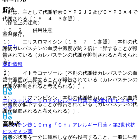
貯法
本剤は、主として代謝酵素ＣＹＰ２Ｊ２及びＣＹＰ３Ａ４で
代謝される〔１６．４．３参照〕。
（保管上の注意）
１０．２． 併用注意：
室温保存。
１）． エリスロマイシン〔１６．７．１参照〕［本剤の代
ホーム
謝物カレバスチンの血漿中濃度が約２倍に上昇することが報
告されている（カレバスチンの代謝が抑制されると考えられ
る）］。
薬剤情報
２）． イトラコナゾール［本剤の代謝物カレバスチンの血
漿中濃度が上昇することが報告されている（カレバスチンの
エバスチンＯＤ錠１０ｍｇ「ＮＰ」
代謝が抑制されると考えられる）］。
３）． リファンピシン［本剤の代謝物カレバスチンの血漿
エバステル錠１０ｍｇ
アレルギー用薬 > 第2世代抗ヒスタミ
中濃度が低下することが報告されている（カレバスチンの代
ン薬
謝が促進されると考えられる）］。
高齢者
エバスチン錠１０ｍｇ「ＣＨ」
アレルギー用薬 > 第2世代抗
ヒスタミン薬
患者の状態を十分に観察しながら投与すること。一般に生理