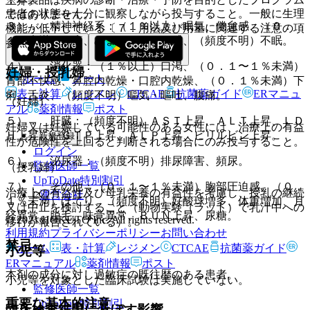
上昇。
患者の状態を十分に観察しながら投与すること。一般に生理
ではありません。
３）． 精神神経系：（１％以上）眠気、倦怠感、（０．
機能が低下している〔７．用法及び用量に関連する注意の項
１％未満）頭痛、めまい、しびれ感、（頻度不明）不眠。
参照〕。
４）． 消化器：（１％以上）口渇、（０．１〜１％未満）
妊婦・授乳婦
ホーム
ノート
胃部不快感、鼻腔内乾燥・口腔内乾燥、（０．１％未満）下
表・計算
レジメン
CTCAE
抗菌薬ガイド
ERマニュ
痢、舌炎、（頻度不明）嘔気・嘔吐、腹痛。
（妊婦）
アル
薬剤情報
ポスト
５）． 肝臓：（頻度不明）ＡＳＴ上昇、ＡＬＴ上昇、ＬＤ
妊婦又は妊娠している可能性のある女性には、治療上の有益
Ｈ上昇、γ−ＧＴＰ上昇、ＡＬＰ上昇、ビリルビン上昇。
新規登録
性が危険性を上回ると判断される場合にのみ投与すること。
ログイン
６）． 泌尿器：（頻度不明）排尿障害、頻尿。
監修医師一覧
（授乳婦）
UpToDate特別割引
７）． その他：（０．１〜１％未満）胸部圧迫感、（０．
治療上の有益性及び母乳栄養の有益性を考慮し、授乳の継続
運営会社
１％未満）ほてり、（頻度不明）好酸球増多、体重増加、月
又は中止を検討すること（動物実験（ラット）で乳汁中への
経異常、脱毛、味覚異常、ＢＵＮ上昇、尿糖。
© 2021 HOKUTO Inc. All rights reserved.
移行が報告されている）。
利用規約
プライバシーポリシー
お問い合わせ
禁忌
ホーム
表・計算
レジメン
CTCAE
抗菌薬ガイド
小児等
ERマニュアル
薬剤情報
ポスト
本剤の成分に対し過敏症の既往歴のある患者。
小児等を対象とした臨床試験は実施していない。
監修医師一覧
重要な基本的注意
UpToDate特別割引
臨床検査結果に及ぼす影響