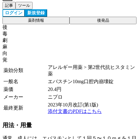
記事
ツール
ログイン
新規登録
薬剤情報
後発品
後
毒
劇
麻
向
覚
アレルギー用薬 > 第2世代抗ヒスタミン
薬効分類
薬
一般名
エバスチン10mg口腔内崩壊錠
薬価
20.4
円
メーカー
ニプロ
2023年10月改訂(第1版)
最終更新
添付文書のPDFはこちら
用法・用量
通常、成人には、エバスチンとして１回５〜１０ｍｇを１日