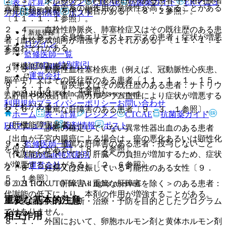
２．３． 未治療の子宮内膜増殖症のある患者［子宮内膜増
表・計算
レジメン
CTCAE
抗菌薬ガイド
ERマニュ
亢進され、心血管系の副作用の危険性が高くなることがある
殖症は細胞異型を伴う場合がある］〔８．２参照〕。
アル
薬剤情報
ポスト
〔１１．１．１参照〕。
２．４． 血栓性静脈炎、肺塞栓症又はその既往歴のある患
新規登録
９．１．９． 全身性エリテマトーデスの患者：症状が増悪
者［血栓形成傾向が増強するおそれがある］〔１１．１．１
ログイン
するおそれがある。
参照〕。
監修医師一覧
UpToDate特別割引
（腎機能障害患者）
２．５． 動脈性血栓塞栓疾患（例えば、冠動脈性心疾患、
運営会社
脳卒中）又はその既往歴のある患者〔１１．１．１、１５．
９．２．１． 腎疾患又はその既往歴のある患者：ナトリウ
１．３、１５．１．４参照〕。
© 2021 HOKUTO Inc. All rights reserved.
ム貯留や体液貯留、高カルシウム血症により症状が増悪する
利用規約
プライバシーポリシー
お問い合わせ
おそれがある。
２．６． 重篤な肝障害のある患者〔９．３．１参照〕。
ホーム
表・計算
レジメン
CTCAE
抗菌薬ガイド
（肝機能障害患者）
ERマニュアル
薬剤情報
ポスト
２．７． 診断の確定していない異常性器出血のある患者
［出血が子宮内膜癌による場合は、癌の悪化あるいは顕性化
９．３．１． 重篤な肝障害のある患者：投与しないこと
監修医師一覧
を促すことがある］〔８．２参照〕。
（代謝能が低下しており肝臓への負担が増加するため、症状
UpToDate特別割引
が増悪することがある）〔２．６参照〕。
運営会社
２．８． 妊婦又は妊娠している可能性のある女性〔９．
５．１参照〕。
© 2021 HOKUTO Inc. All rights reserved.
９．３．２． 肝障害＜重篤な肝障害を除く＞のある患者：
代謝能の低下により、本剤の作用が増強することがある。
重要な基本的注意
※本製品は疾病の診断・治療・予防を目的としたプログラム
ではありません。
相互作用
８．１． 外国において、卵胞ホルモン剤と黄体ホルモン剤