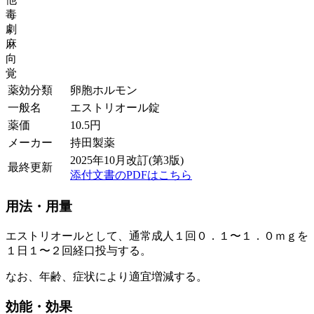
毒
劇
麻
向
覚
薬効分類
卵胞ホルモン
一般名
エストリオール錠
薬価
10.5
円
メーカー
持田製薬
2025年10月改訂(第3版)
最終更新
添付文書のPDFはこちら
用法・用量
エストリオールとして、通常成人１回０．１〜１．０ｍｇを
１日１〜２回経口投与する。
なお、年齢、症状により適宜増減する。
効能・効果