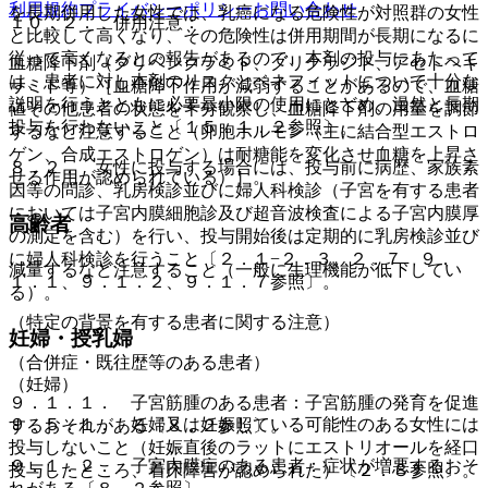
利用規約
プライバシーポリシー
お問い合わせ
を長期併用した女性では、乳癌になる危険性が対照群の女性
１０．２． 併用注意：
と比較して高くなり、その危険性は併用期間が長期になるに
従って高くなるとの報告があるので、本剤の投与にあたって
血糖降下剤（グリベンクラミド、グリクラジド、アセトヘキ
は、患者に対し本剤のリスクとベネフィットについて十分な
サミド等）［血糖降下作用が減弱することがあるので、血糖
説明を行うとともに必要最小限の使用にとどめ、漫然と長期
値その他患者の状態を十分観察し、血糖降下剤の用量を調節
投与を行わないこと〔１５．１．２参照〕。
するなど注意すること（卵胞ホルモン（主に結合型エストロ
ゲン、合成エストロゲン）は耐糖能を変化させ血糖を上昇さ
８．２． 女性に投与する場合には、投与前に病歴、家族素
せる作用が認められている）］。
因等の問診、乳房検診並びに婦人科検診（子宮を有する患者
においては子宮内膜細胞診及び超音波検査による子宮内膜厚
高齢者
の測定を含む）を行い、投与開始後は定期的に乳房検診並び
に婦人科検診を行うこと〔２．１−２．３、２．７、９．
減量するなど注意すること（一般に生理機能が低下してい
１．１、９．１．２、９．１．７参照〕。
る）。
（特定の背景を有する患者に関する注意）
妊婦・授乳婦
（合併症・既往歴等のある患者）
（妊婦）
９．１．１． 子宮筋腫のある患者：子宮筋腫の発育を促進
９．５．１． 妊婦又は妊娠している可能性のある女性には
するおそれがある〔８．２参照〕。
投与しないこと（妊娠直後のラットにエストリオールを経口
９．１．２． 子宮内膜症のある患者：症状が増悪するおそ
投与したところ、着床障害が認められた）〔２．８参照〕。