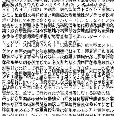
危険性がプラセボ投与群と比較して有意ではないが、高い傾
床試験（Ｗｏｍｅｎ’ｓ Ｈｅａｌｔｈ Ｉｎｉｔｉａｔｉ
向がみられた（ハザード比：１．４９）との報告がある。
ｖｅ（ＷＨＩ）試験）の結果、結合型エストロゲン・黄体ホ
ルモン配合剤投与群では、乳癌になる危険性がプラセボ投与
１５．１．６． ＨＲＴと卵巣癌の危険性
群と比較して有意に高くなる（ハザード比：１．２４）との
（１）． 卵胞ホルモン剤を長期間使用した閉経期以降の女
報告がある。並行して行われた子宮摘出者に対する試験の結
性では、卵巣癌になる危険性が対照群の女性と比較して高く
果、結合型エストロゲン単独投与群では、乳癌になる危険性
なるとの疫学調査の結果が報告されている。
がプラセボ投与群と比較して有意差はない（ハザード比：
０．８０）との報告がある〔８．１参照〕。
（２）． 米国におけるＷＨＩ試験の結果、結合型エストロ
ゲン・黄体ホルモン配合剤投与群において、卵巣癌になる危
（２）． 英国における疫学調査（Ｍｉｌｌｉｏｎ Ｗｏｍ
険性がプラセボ投与群と比較して有意ではないが、高い傾向
ｅｎ Ｓｔｕｄｙ（ＭＷＳ））の結果、卵胞ホルモン剤と黄
がみられた（ハザード比：１．５８）との報告がある。
体ホルモン剤を併用している女性では、乳癌になる危険性が
対照群と比較して有意に高くなり（２．００倍）、この危険
１５．１．７． ＨＲＴと胆嚢疾患の危険性：米国における
性は、併用期間が長期になるに従って高くなる（１年未満：
ＷＨＩ試験の結果、結合型エストロゲン・黄体ホルモン配合
１．４５倍、１〜４年：１．７４倍、５〜９年：２．１７
剤投与群において、胆嚢疾患になる危険性がプラセボ投与群
倍、１０年以上：２．３１倍）との報告がある〔８．１参
と比較して有意に高くなる（ハザード比：１．５９）との報
照〕。
告がある。並行して行われた子宮摘出者に対する試験の結
果、結合型エストロゲン単独投与群では、胆嚢疾患になる危
（３）． 閉経後女性を対象とした大規模な疫学調査のメタ
険性がプラセボ投与群と比較して有意に高くなる（ハザード
アナリシスの結果、閉経期ホルモン補充療法（ＭＨＴ）とし
比：１．６７）との報告がある。
て卵胞ホルモン剤を単独投与又は卵胞ホルモン剤と黄体ホル
モン剤を併用した女性は、乳癌になる危険性がＭＨＴの期間