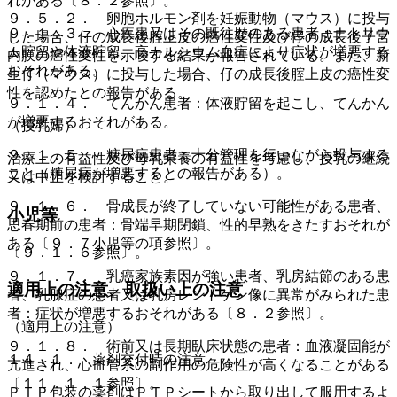
れがある〔８．２参照〕。
９．５．２． 卵胞ホルモン剤を妊娠動物（マウス）に投与
９．１．３． 心疾患又はその既往歴のある患者：ナトリウ
した場合、仔の成長後腟上皮の癌性変性及び仔の成長後子宮
ム貯留や体液貯留、高カルシウム血症により症状が増悪する
内膜の癌性変性を示唆する結果が報告されている。また、新
おそれがある。
生仔（マウス）に投与した場合、仔の成長後腟上皮の癌性変
性を認めたとの報告がある。
９．１．４． てんかん患者：体液貯留を起こし、てんかん
が増悪するおそれがある。
（授乳婦）
９．１．５． 糖尿病患者：十分管理を行いながら投与する
治療上の有益性及び母乳栄養の有益性を考慮し、授乳の継続
こと（糖尿病が増悪するとの報告がある）。
又は中止を検討すること。
９．１．６． 骨成長が終了していない可能性がある患者、
小児等
思春期前の患者：骨端早期閉鎖、性的早熟をきたすおそれが
ある〔９．７小児等の項参照〕。
〔９．１．６参照〕。
９．１．７． 乳癌家族素因が強い患者、乳房結節のある患
適用上の注意、取扱い上の注意
者、乳腺症の患者又は乳房レントゲン像に異常がみられた患
者：症状が増悪するおそれがある〔８．２参照〕。
（適用上の注意）
９．１．８． 術前又は長期臥床状態の患者：血液凝固能が
１４．１． 薬剤交付時の注意
亢進され、心血管系の副作用の危険性が高くなることがある
〔１１．１．１参照〕。
ＰＴＰ包装の薬剤はＰＴＰシートから取り出して服用するよ