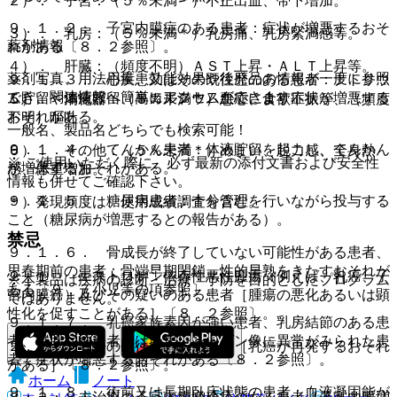
２）． 子宮：（５％未満＊）不正出血、帯下増加。
９．１．２． 子宮内膜症のある患者：症状が増悪するおそ
３）． 乳房：（５％未満＊）乳房痛、乳房緊満感等。
薬剤情報
れがある〔８．２参照〕。
４）． 肝臓：（頻度不明）ＡＳＴ上昇・ＡＬＴ上昇等。
薬剤写真、用法用量、効能効果や後発品の情報が一度に参照
９．１．３． 心疾患又はその既往歴のある患者：ナトリウ
でき、関連情報へ簡単にアクセスができます。
ム貯留や体液貯留、高カルシウム血症により症状が増悪する
５）． 消化器：（５％未満＊）悪心、食欲不振等、（頻度
おそれがある。
不明）嘔吐。
一般名、製品名どちらでも検索可能！
９．１．４． てんかん患者：体液貯留を起こし、てんかん
６）． その他：（５％未満＊）めまい、脱力感、全身熱
※ ご使用いただく際に、必ず最新の添付文書および安全性
が増悪するおそれがある。
感、体重増加。
情報も併せてご確認下さい。
９．１．５． 糖尿病患者：十分管理を行いながら投与する
＊）発現頻度は、使用成績調査を含む。
こと（糖尿病が増悪するとの報告がある）。
禁忌
９．１．６． 骨成長が終了していない可能性がある患者、
思春期前の患者：骨端早期閉鎖、性的早熟をきたすおそれが
２．１． エストロゲン依存性悪性腫瘍（例えば、乳癌、子
※本製品は疾病の診断・治療・予防を目的としたプログラム
ある〔９．７小児等の項参照〕。
宮内膜癌）及びその疑いのある患者［腫瘍の悪化あるいは顕
ではありません。
性化を促すことがある］〔８．２参照〕。
９．１．７． 乳癌家族素因が強い患者、乳房結節のある患
者、乳腺症の患者又は乳房レントゲン像に異常がみられた患
２．２． 乳癌の既往歴のある患者［乳癌が再発するおそれ
者：症状が増悪するおそれがある〔８．２参照〕。
がある］〔８．２参照〕。
ホーム
ノート
９．１．８． 術前又は長期臥床状態の患者：血液凝固能が