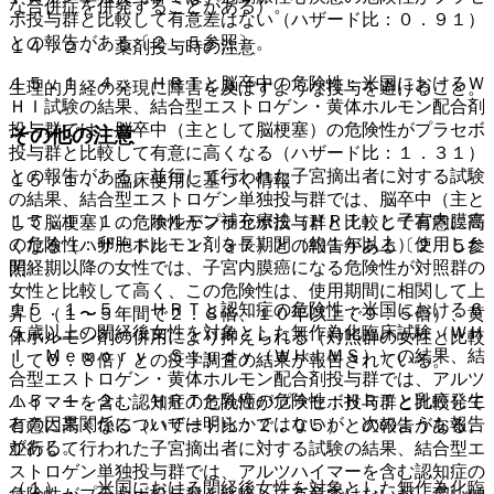
な合併症を併発することがある）。
ボ投与群と比較して有意差はない（ハザード比：０．９１）
との報告がある〔２．５参照〕。
１４．２． 薬剤投与時の注意
１５．１．４． ＨＲＴと脳卒中の危険性：米国におけるＷ
生理的月経の発現に障害を及ぼすような投与を避けること。
ＨＩ試験の結果、結合型エストロゲン・黄体ホルモン配合剤
投与群では、脳卒中（主として脳梗塞）の危険性がプラセボ
その他の注意
投与群と比較して有意に高くなる（ハザード比：１．３１）
との報告がある。並行して行われた子宮摘出者に対する試験
１５．１． 臨床使用に基づく情報
の結果、結合型エストロゲン単独投与群では、脳卒中（主と
１５．１．１． ホルモン補充療法（ＨＲＴ）と子宮内膜癌
して脳梗塞）の危険性がプラセボ投与群と比較して有意に高
の危険性：卵胞ホルモン剤を長期間（約１年以上）使用した
くなる（ハザード比：１．３７）との報告がある〔２．５参
閉経期以降の女性では、子宮内膜癌になる危険性が対照群の
照〕。
女性と比較して高く、この危険性は、使用期間に相関して上
１５．１．５． ＨＲＴと認知症の危険性：米国における６
昇し（１〜５年間で２．８倍、１０年以上で９．５倍）、黄
５歳以上の閉経後女性を対象とした無作為化臨床試験（ＷＨ
体ホルモン剤の併用により抑えられる（対照群の女性と比較
Ｉ Ｍｅｍｏｒｙ Ｓｔｕｄｙ（ＷＨＩＭＳ））の結果、結
して０．８倍）との疫学調査の結果が報告されている。
合型エストロゲン・黄体ホルモン配合剤投与群では、アルツ
１５．１．２． ＨＲＴと乳癌の危険性：ＨＲＴと乳癌発生
ハイマーを含む認知症の危険性がプラセボ投与群と比較して
との因果関係については明らかではないが、次のような報告
有意に高くなる（ハザード比：２．０５）との報告がある。
がある。
並行して行われた子宮摘出者に対する試験の結果、結合型エ
ストロゲン単独投与群では、アルツハイマーを含む認知症の
（１）． 米国における閉経後女性を対象とした無作為化臨