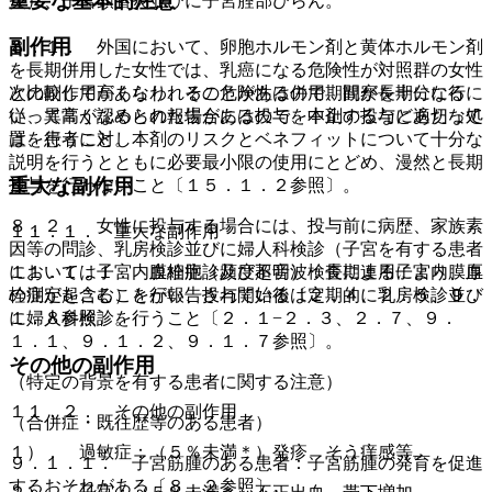
重要な基本的注意
炎）、子宮頸管炎並びに子宮腟部びらん。
副作用
８．１． 外国において、卵胞ホルモン剤と黄体ホルモン剤
を長期併用した女性では、乳癌になる危険性が対照群の女性
と比較して高くなり、その危険性は併用期間が長期になるに
次の副作用があらわれることがあるので、観察を十分に行
従って高くなるとの報告があるので、本剤の投与にあたって
い、異常が認められた場合には投与を中止するなど適切な処
は、患者に対し本剤のリスクとベネフィットについて十分な
置を行うこと。
説明を行うとともに必要最小限の使用にとどめ、漫然と長期
重大な副作用
投与を行わないこと〔１５．１．２参照〕。
８．２． 女性に投与する場合には、投与前に病歴、家族素
１１．１． 重大な副作用
因等の問診、乳房検診並びに婦人科検診（子宮を有する患者
においては子宮内膜細胞診及び超音波検査による子宮内膜厚
１１．１．１． 血栓症（頻度不明）：長期連用により、血
の測定を含む）を行い、投与開始後は定期的に乳房検診並び
栓症が起こることが報告されている〔２．４、２．５、９．
に婦人科検診を行うこと〔２．１−２．３、２．７、９．
１．８参照〕。
１．１、９．１．２、９．１．７参照〕。
その他の副作用
（特定の背景を有する患者に関する注意）
１１．２． その他の副作用
（合併症・既往歴等のある患者）
１）． 過敏症：（５％未満＊）発疹、そう痒感等。
９．１．１． 子宮筋腫のある患者：子宮筋腫の発育を促進
するおそれがある〔８．２参照〕。