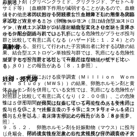
血糖降下剤（グリベンクラミド、グリクラジド、アセトヘキ
がある。
サミド等）［血糖降下作用が減弱することがあるので、血糖
（１）． 米国における閉経後女性を対象とした無作為化臨
値その他患者の状態を十分観察し、血糖降下剤の用量を調節
床試験（Ｗｏｍｅｎ’ｓ Ｈｅａｌｔｈ Ｉｎｉｔｉａｔｉ
するなど注意すること（卵胞ホルモン（主に結合型エストロ
ｖｅ（ＷＨＩ）試験）の結果、結合型エストロゲン・黄体ホ
ゲン、合成エストロゲン）は耐糖能を変化させ血糖を上昇さ
ルモン配合剤投与群では、乳癌になる危険性がプラセボ投与
せる作用が認められている）］。
群と比較して有意に高くなる（ハザード比：１．２４）との
高齢者
報告がある。並行して行われた子宮摘出者に対する試験の結
果、結合型エストロゲン単独投与群では、乳癌になる危険性
がプラセボ投与群と比較して有意差はない（ハザード比：
減量するなど注意すること（一般に生理機能が低下してい
０．８０）との報告がある〔８．１参照〕。
る）。
（２）． 英国における疫学調査（Ｍｉｌｌｉｏｎ Ｗｏｍ
妊婦・授乳婦
ｅｎ Ｓｔｕｄｙ（ＭＷＳ））の結果、卵胞ホルモン剤と黄
体ホルモン剤を併用している女性では、乳癌になる危険性が
（妊婦）
対照群と比較して有意に高くなり（２．００倍）、この危険
性は、併用期間が長期になるに従って高くなる（１年未満：
９．５．１． 妊婦又は妊娠している可能性のある女性には
１．４５倍、１〜４年：１．７４倍、５〜９年：２．１７
投与しないこと（妊娠直後のラットにエストリオールを経口
倍、１０年以上：２．３１倍）との報告がある〔８．１参
投与したところ、着床障害が認められた）〔２．８参照〕。
照〕。
９．５．２． 卵胞ホルモン剤を妊娠動物（マウス）に投与
（３）． 閉経後女性を対象とした大規模な疫学調査のメタ
した場合、仔の成長後腟上皮の癌性変性及び仔の成長後子宮