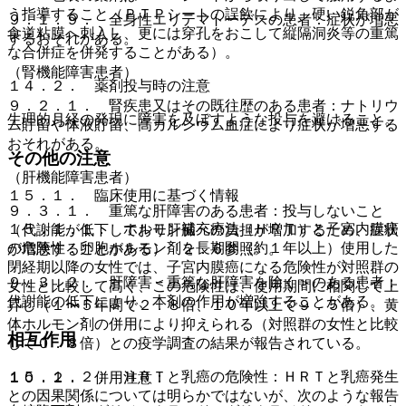
う指導すること（ＰＴＰシートの誤飲により、硬い鋭角部が
９．１．９． 全身性エリテマトーデスの患者：症状が増悪
食道粘膜へ刺入し、更には穿孔をおこして縦隔洞炎等の重篤
するおそれがある。
な合併症を併発することがある）。
（腎機能障害患者）
１４．２． 薬剤投与時の注意
９．２．１． 腎疾患又はその既往歴のある患者：ナトリウ
生理的月経の発現に障害を及ぼすような投与を避けること。
ム貯留や体液貯留、高カルシウム血症により症状が増悪する
おそれがある。
その他の注意
（肝機能障害患者）
１５．１． 臨床使用に基づく情報
９．３．１． 重篤な肝障害のある患者：投与しないこと
１５．１．１． ホルモン補充療法（ＨＲＴ）と子宮内膜癌
（代謝能が低下しており肝臓への負担が増加するため、症状
の危険性：卵胞ホルモン剤を長期間（約１年以上）使用した
が増悪することがある）〔２．６参照〕。
閉経期以降の女性では、子宮内膜癌になる危険性が対照群の
９．３．２． 肝障害＜重篤な肝障害を除く＞のある患者：
女性と比較して高く、この危険性は、使用期間に相関して上
代謝能の低下により、本剤の作用が増強することがある。
昇し（１〜５年間で２．８倍、１０年以上で９．５倍）、黄
体ホルモン剤の併用により抑えられる（対照群の女性と比較
相互作用
して０．８倍）との疫学調査の結果が報告されている。
１５．１．２． ＨＲＴと乳癌の危険性：ＨＲＴと乳癌発生
１０．２． 併用注意：
との因果関係については明らかではないが、次のような報告