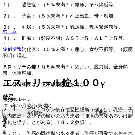
１）． 過敏症：（５％未満＊）発疹、そう痒感等。
２）． 子宮：（５％未満＊）不正出血、帯下増加。
３）． 乳房：（５％未満＊）乳房痛、乳房緊満感等。
ホーム
４）． 肝臓：（頻度不明）ＡＳＴ上昇・ＡＬＴ上昇等。
薬剤情報
５）． 消化器：（５％未満＊）悪心、食欲不振等、（頻度
不明）嘔吐。
エストリール錠１００γ
６）． その他：（５％未満＊）めまい、脱力感、全身熱
感、体重増加。
エストリール錠１００γ
＊）発現頻度は、使用成績調査を含む。
禁忌
卵胞ホルモン
2025年10月改訂(第3版)
２．１． エストロゲン依存性悪性腫瘍（例えば、乳癌、子
薬剤情報
後発品
宮内膜癌）及びその疑いのある患者［腫瘍の悪化あるいは顕
他
性化を促すことがある］〔８．２参照〕。
毒
劇
２．２． 乳癌の既往歴のある患者［乳癌が再発するおそれ