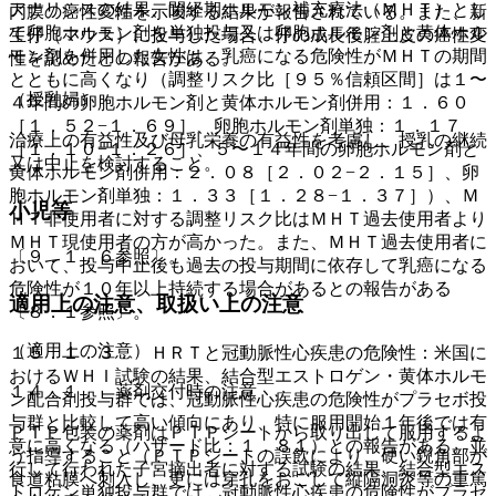
アナリシスの結果、閉経期ホルモン補充療法（ＭＨＴ）とし
内膜の癌性変性を示唆する結果が報告されている。また、新
て卵胞ホルモン剤を単独投与又は卵胞ホルモン剤と黄体ホル
生仔（マウス）に投与した場合、仔の成長後腟上皮の癌性変
モン剤を併用した女性は、乳癌になる危険性がＭＨＴの期間
性を認めたとの報告がある。
とともに高くなり（調整リスク比［９５％信頼区間］は１〜
（授乳婦）
４年間の卵胞ホルモン剤と黄体ホルモン剤併用：１．６０
［１．５２−１．６９］、卵胞ホルモン剤単独：１．１７
治療上の有益性及び母乳栄養の有益性を考慮し、授乳の継続
［１．１０−１．２６］、５〜１４年間の卵胞ホルモン剤と
又は中止を検討すること。
黄体ホルモン剤併用：２．０８［２．０２−２．１５］、卵
胞ホルモン剤単独：１．３３［１．２８−１．３７］）、Ｍ
小児等
ＨＴ非使用者に対する調整リスク比はＭＨＴ過去使用者より
ＭＨＴ現使用者の方が高かった。また、ＭＨＴ過去使用者に
〔９．１．６参照〕。
おいて、投与中止後も過去の投与期間に依存して乳癌になる
危険性が１０年以上持続する場合があるとの報告がある
適用上の注意、取扱い上の注意
〔８．１参照〕。
（適用上の注意）
１５．１．３． ＨＲＴと冠動脈性心疾患の危険性：米国に
おけるＷＨＩ試験の結果、結合型エストロゲン・黄体ホルモ
１４．１． 薬剤交付時の注意
ン配合剤投与群では、冠動脈性心疾患の危険性がプラセボ投
与群と比較して高い傾向にあり、特に服用開始１年後では有
ＰＴＰ包装の薬剤はＰＴＰシートから取り出して服用するよ
意に高くなる（ハザード比：１．８１）との報告がある。並
う指導すること（ＰＴＰシートの誤飲により、硬い鋭角部が
行して行われた子宮摘出者に対する試験の結果、結合型エス
食道粘膜へ刺入し、更には穿孔をおこして縦隔洞炎等の重篤
トロゲン単独投与群では、冠動脈性心疾患の危険性がプラセ