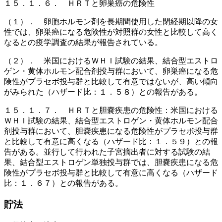
１５．１．６． ＨＲＴと卵巣癌の危険性
（１）． 卵胞ホルモン剤を長期間使用した閉経期以降の女
性では、卵巣癌になる危険性が対照群の女性と比較して高く
なるとの疫学調査の結果が報告されている。
（２）． 米国におけるＷＨＩ試験の結果、結合型エストロ
ゲン・黄体ホルモン配合剤投与群において、卵巣癌になる危
険性がプラセボ投与群と比較して有意ではないが、高い傾向
がみられた（ハザード比：１．５８）との報告がある。
１５．１．７． ＨＲＴと胆嚢疾患の危険性：米国における
ＷＨＩ試験の結果、結合型エストロゲン・黄体ホルモン配合
剤投与群において、胆嚢疾患になる危険性がプラセボ投与群
と比較して有意に高くなる（ハザード比：１．５９）との報
告がある。並行して行われた子宮摘出者に対する試験の結
果、結合型エストロゲン単独投与群では、胆嚢疾患になる危
険性がプラセボ投与群と比較して有意に高くなる（ハザード
比：１．６７）との報告がある。
貯法