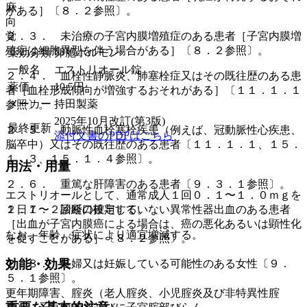
麻
がある］〔８．２参照〕。
向
覚
２．３． 未治療の子宮内膜増殖症のある患者［子宮内膜増
殖症は細胞異型を伴う場合がある］〔８．２参照〕。
薬効分類
卵胞ホルモン
一般名
エストリオール錠
２．４． 血栓性静脈炎、肺塞栓症又はその既往歴のある患
薬価
10.5
円
者［血栓形成傾向が増強するおそれがある］〔１１．１．１
メーカー
持田製薬
参照〕。
2025年10月改訂(第3版)
最終更新
２．５． 動脈性血栓塞栓疾患（例えば、冠動脈性心疾患、
添付文書のPDFはこちら
脳卒中）又はその既往歴のある患者〔１１．１．１、１５．
１．３、１５．１．４参照〕。
用法・用量
２．６． 重篤な肝障害のある患者〔９．３．１参照〕。
エストリオールとして、通常成人１回０．１〜１．０ｍｇを
１日１〜２回経口投与する。
２．７． 診断の確定していない異常性器出血のある患者
［出血が子宮内膜癌による場合は、癌の悪化あるいは顕性化
なお、年齢、症状により適宜増減する。
を促すことがある］〔８．２参照〕。
効能・効果
２．８． 妊婦又は妊娠している可能性のある女性〔９．
５．１参照〕。
更年期障害、腟炎（老人腟炎、小児腟炎及び非特異性腟