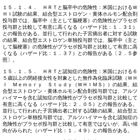
１５．１．４． ＨＲＴと脳卒中の危険性：米国におけるＷ
ＨＩ試験の結果、結合型エストロゲン・黄体ホルモン配合剤
投与群では、脳卒中（主として脳梗塞）の危険性がプラセボ
投与群と比較して有意に高くなる（ハザード比：１．３１）
との報告がある。並行して行われた子宮摘出者に対する試験
の結果、結合型エストロゲン単独投与群では、脳卒中（主と
して脳梗塞）の危険性がプラセボ投与群と比較して有意に高
くなる（ハザード比：１．３７）との報告がある〔２．５参
照〕。
１５．１．５． ＨＲＴと認知症の危険性：米国における６
５歳以上の閉経後女性を対象とした無作為化臨床試験（ＷＨ
Ｉ Ｍｅｍｏｒｙ Ｓｔｕｄｙ（ＷＨＩＭＳ））の結果、結
合型エストロゲン・黄体ホルモン配合剤投与群では、アルツ
ハイマーを含む認知症の危険性がプラセボ投与群と比較して
有意に高くなる（ハザード比：２．０５）との報告がある。
並行して行われた子宮摘出者に対する試験の結果、結合型エ
ストロゲン単独投与群では、アルツハイマーを含む認知症の
危険性がプラセボ投与群と比較して有意ではないが、高い傾
向がみられた（ハザード比：１．４９）との報告がある。