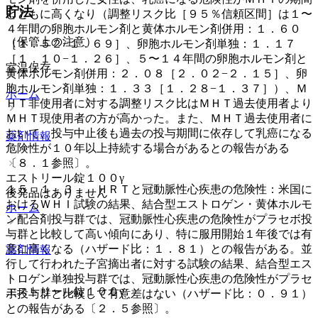
貯法
とともに高くなり（調整リスク比［９５％信頼区間］は１〜
４年間の卵胞ホルモン剤と黄体ホルモン剤併用：１．６０
（保管上の注意）
［１．５２−１．６９］、卵胞ホルモン剤単独：１．１７
［１．１０−１．２６］、５〜１４年間の卵胞ホルモン剤と
室温保存。
黄体ホルモン剤併用：２．０８［２．０２−２．１５］、卵
胞ホルモン剤単独：１．３３［１．２８−１．３７］）、Ｍ
ホーム
ＨＴ非使用者に対する調整リスク比はＭＨＴ過去使用者より
ＭＨＴ現使用者の方が高かった。また、ＭＨＴ過去使用者に
おいて、投与中止後も過去の投与期間に依存して乳癌になる
薬剤情報
危険性が１０年以上持続する場合があるとの報告がある
〔８．１参照〕。
エストリール錠１００γ
１５．１．３． ＨＲＴと冠動脈性心疾患の危険性：米国に
後発品はありません
おけるＷＨＩ試験の結果、結合型エストロゲン・黄体ホルモ
ホーム
ン配合剤投与群では、冠動脈性心疾患の危険性がプラセボ投
与群と比較して高い傾向にあり、特に服用開始１年後では有
意に高くなる（ハザード比：１．８１）との報告がある。並
薬剤情報
行して行われた子宮摘出者に対する試験の結果、結合型エス
トロゲン単独投与群では、冠動脈性心疾患の危険性がプラセ
エストリール錠１００γ
ボ投与群と比較して有意差はない（ハザード比：０．９１）
との報告がある〔２．５参照〕。