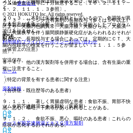
２０．２． 開封後は特に湿気を避け、取扱いに注意するこ
ウム値や血圧値等に十分留意すること〔１０．２、１１．
運営会社
と。
１．２、１１．１．３参照〕。
© 2021 HOKUTO Inc. All rights reserved.
２０．３． 本剤は生薬を原料としているので、色調等が異
８．３． サンシシ含有製剤の長期投与（多くは５年以上）
なることがある。
※本製品は疾病の診断・治療・予防を目的としたプログラム
により、大腸の色調異常、大腸浮腫、大腸びらん、大腸潰
ではありません。
瘍、大腸狭窄を伴う腸間膜静脈硬化症があらわれるおそれが
貯法
あるので、長期投与する場合にあっては、定期的にＣＴ、大
利用規約
プライバシーポリシー
お問い合わせ
腸内視鏡等の検査を行うことが望ましい〔１１．１．５参
（保管上の注意）
照〕。
室温保存。
８．４． 他の漢方製剤等を併用する場合は、含有生薬の重
複に注意すること。
ホーム
（特定の背景を有する患者に関する注意）
薬剤情報
（合併症・既往歴等のある患者）
９．１．１． 著しく胃腸虚弱な患者：食欲不振、胃部不快
ツムラ荊芥連翹湯エキス顆粒（医療用）
感、悪心、嘔吐、下痢等があらわれることがある。
９．１．２． 食欲不振、悪心、嘔吐のある患者：これらの
オースギ荊芥連翹湯エキスＧ
漢方製剤
症状が悪化するおそれがある。