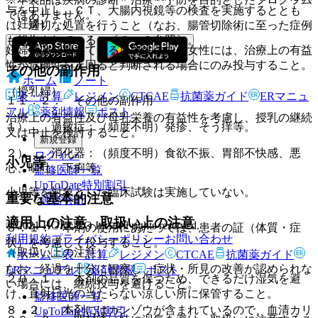
与を中止し、ＣＴ、大腸内視鏡等の検査を実施するととも
ではありません。
（妊婦）
に、適切な処置を行うこと（なお、腸管切除術に至った症例
も報告されている）〔８．３参照〕。
妊婦又は妊娠している可能性のある女性には、治療上の有益
性が危険性を上回ると判断される場合にのみ投与すること。
その他の副作用
ホーム
ノート
（授乳婦）
表・計算
レジメン
CTCAE
抗菌薬ガイド
ERマニュ
１１．２． その他の副作用
アル
薬剤情報
ポスト
治療上の有益性及び母乳栄養の有益性を考慮し、授乳の継続
１）． 過敏症：（頻度不明）発疹、そう痒等。
又は中止を検討すること。
新規登録
２）． 消化器：（頻度不明）食欲不振、胃部不快感、悪
ログイン
小児等
心、嘔吐、下痢等。
監修医師一覧
UpToDate特別割引
小児等を対象とした臨床試験は実施していない。
重要な基本的注意
運営会社
適用上の注意、取扱い上の注意
© 2021 HOKUTO Inc. All rights reserved.
８．１． 本剤の使用にあたっては、患者の証（体質・症
利用規約
プライバシーポリシー
お問い合わせ
状）を考慮して投与すること。
（取扱い上の注意）
ホーム
表・計算
レジメン
CTCAE
抗菌薬ガイド
なお、経過を十分に観察し、症状・所見の改善が認められな
ERマニュアル
薬剤情報
ポスト
２０．１． 本剤の品質を保つため、できるだけ湿気を避
い場合には、継続投与を避けること。
け、直射日光の当たらない涼しい所に保管すること。
監修医師一覧
８．２． 本剤にはカンゾウが含まれているので、血清カリ
UpToDate特別割引