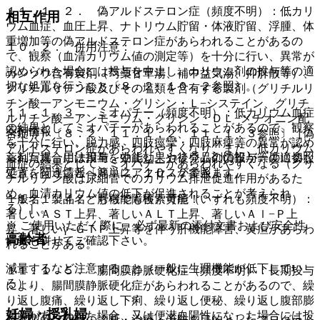
１１．１．２． 偽アルドステロン症（頻度不明）：低カリ
相互作用
ウム血症、血圧上昇、ナトリウム貯留・体液貯留、浮腫、体
重増加等の偽アルドステロン症があらわれることがあるの
１０．２． 併用注意：
で、観察（血清カリウム値の測定等）を十分に行い、異常が
認められた場合には投与を中止し、カリウム剤の投与等の適
カンゾウ含有製剤（芍薬甘草湯、補中益気湯、抑肝散等）、
切な処置を行うこと〔８．２、１０．２参照〕。
グリチルリチン酸及びその塩類を含有する製剤（グリチルリ
チン酸一アンモニウム・グリシン・Ｌ−システイン、グリチ
１１．１．３． ミオパチー（頻度不明）：低カリウム血症
ルリチン酸一アンモニウム・グリシン・ＤＬ−メチオニン配
の結果としてミオパチーがあらわれることがあるので、観察
薬剤情報
合錠等）〔８．２、１１．１．２、１１．１．３参照〕［偽
を十分に行い、脱力感、四肢痙攣・四肢麻痺等の異常が認め
アルドステロン症があらわれやすくなり、また、低カリウム
薬剤写真、用法用量、効能効果や後発品の情報が一度に参照
られた場合には投与を中止し、カリウム剤の投与等の適切な
血症の結果として、ミオパチーがあらわれやすくなる（グリ
でき、関連情報へ簡単にアクセスができます。
処置を行うこと〔８．２、１０．２参照〕。
チルリチン酸は尿細管でのカリウム排泄促進作用があるた
め、血清カリウム値の低下が促進されることが考えられ
一般名、製品名どちらでも検索可能！
１１．１．４． 肝機能障害、黄疸（いずれも頻度不明）：
る）］。
著しいＡＳＴ上昇、著しいＡＬＴ上昇、著しいＡｌ−Ｐ上
※ ご使用いただく際に、必ず最新の添付文書および安全性
昇、著しいγ−ＧＴＰ上昇等を伴う肝機能障害、黄疸があらわ
高齢者
情報も併せてご確認下さい。
れることがある。
減量するなど注意すること（一般に生理機能が低下してい
１１．１．５． 腸間膜静脈硬化症（頻度不明）：長期投与
る）。
により、腸間膜静脈硬化症があらわれることがあるので、繰
り返し腹痛、繰り返し下痢、繰り返し便秘、繰り返し腹部膨
妊婦・授乳婦
満等があらわれた場合、又は便潜血陽性になった場合には投
※本製品は疾病の診断・治療・予防を目的としたプログラム