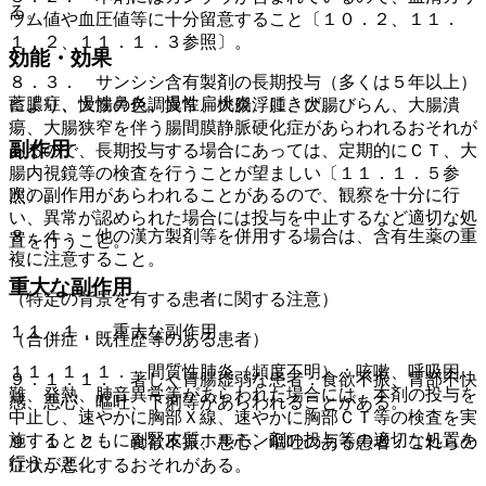
る。
ウム値や血圧値等に十分留意すること〔１０．２、１１．
１．２、１１．１．３参照〕。
効能・効果
８．３． サンシシ含有製剤の長期投与（多くは５年以上）
蓄膿症、慢性鼻炎、慢性扁桃炎、にきび。
により、大腸の色調異常、大腸浮腫、大腸びらん、大腸潰
瘍、大腸狭窄を伴う腸間膜静脈硬化症があらわれるおそれが
副作用
あるので、長期投与する場合にあっては、定期的にＣＴ、大
腸内視鏡等の検査を行うことが望ましい〔１１．１．５参
次の副作用があらわれることがあるので、観察を十分に行
照〕。
い、異常が認められた場合には投与を中止するなど適切な処
８．４． 他の漢方製剤等を併用する場合は、含有生薬の重
置を行うこと。
複に注意すること。
重大な副作用
（特定の背景を有する患者に関する注意）
１１．１． 重大な副作用
（合併症・既往歴等のある患者）
１１．１．１． 間質性肺炎（頻度不明）：咳嗽、呼吸困
９．１．１． 著しく胃腸虚弱な患者：食欲不振、胃部不快
難、発熱、肺音異常等があらわれた場合には、本剤の投与を
感、悪心、嘔吐、下痢等があらわれることがある。
中止し、速やかに胸部Ｘ線、速やかに胸部ＣＴ等の検査を実
施するとともに副腎皮質ホルモン剤の投与等の適切な処置を
９．１．２． 食欲不振、悪心、嘔吐のある患者：これらの
行うこと。
症状が悪化するおそれがある。