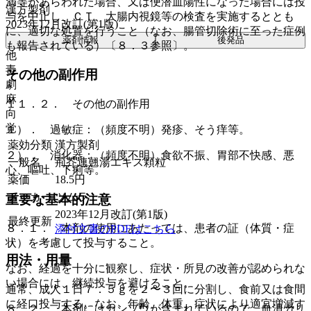
満等があらわれた場合、又は便潜血陽性になった場合には投
漢方製剤
与を中止し、ＣＴ、大腸内視鏡等の検査を実施するととも
2023年12月改訂(第1版)
に、適切な処置を行うこと（なお、腸管切除術に至った症例
薬剤情報
後発品
も報告されている）〔８．３参照〕。
他
毒
その他の副作用
劇
麻
１１．２． その他の副作用
向
覚
１）． 過敏症：（頻度不明）発疹、そう痒等。
薬効分類
漢方製剤
２）． 消化器：（頻度不明）食欲不振、胃部不快感、悪
一般名
荊芥連翹湯エキス顆粒
心、嘔吐、下痢等。
薬価
18.5
円
メーカー
ツムラ
重要な基本的注意
2023年12月改訂(第1版)
最終更新
８．１． 本剤の使用にあたっては、患者の証（体質・症
添付文書のPDFはこちら
状）を考慮して投与すること。
用法・用量
なお、経過を十分に観察し、症状・所見の改善が認められな
い場合には、継続投与を避けること。
通常、成人１日７．５ｇを２〜３回に分割し、食前又は食間
に経口投与する。なお、年齢、体重、症状により適宜増減す
８．２． 本剤にはカンゾウが含まれているので、血清カリ