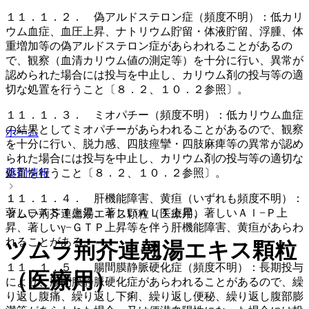
１１．１．２． 偽アルドステロン症（頻度不明）：低カリ
ウム血症、血圧上昇、ナトリウム貯留・体液貯留、浮腫、体
重増加等の偽アルドステロン症があらわれることがあるの
で、観察（血清カリウム値の測定等）を十分に行い、異常が
認められた場合には投与を中止し、カリウム剤の投与等の適
切な処置を行うこと〔８．２、１０．２参照〕。
１１．１．３． ミオパチー（頻度不明）：低カリウム血症
の結果としてミオパチーがあらわれることがあるので、観察
ホーム
を十分に行い、脱力感、四肢痙攣・四肢麻痺等の異常が認め
られた場合には投与を中止し、カリウム剤の投与等の適切な
処置を行うこと〔８．２、１０．２参照〕。
薬剤情報
１１．１．４． 肝機能障害、黄疸（いずれも頻度不明）：
著しいＡＳＴ上昇、著しいＡＬＴ上昇、著しいＡｌ−Ｐ上
ツムラ荊芥連翹湯エキス顆粒（医療用）
昇、著しいγ−ＧＴＰ上昇等を伴う肝機能障害、黄疸があらわ
れることがある。
ツムラ荊芥連翹湯エキス顆粒
１１．１．５． 腸間膜静脈硬化症（頻度不明）：長期投与
（医療用）
により、腸間膜静脈硬化症があらわれることがあるので、繰
り返し腹痛、繰り返し下痢、繰り返し便秘、繰り返し腹部膨