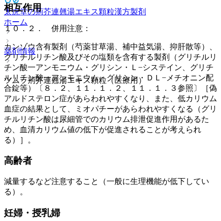
相互作用
太虎堂の荊芥連翹湯エキス顆粒
漢方製剤
ホーム
１０．２． 併用注意：
カンゾウ含有製剤（芍薬甘草湯、補中益気湯、抑肝散等）、
薬剤情報
グリチルリチン酸及びその塩類を含有する製剤（グリチルリ
チン酸一アンモニウム・グリシン・Ｌ−システイン、グリチ
ルリチン酸一アンモニウム・グリシン・ＤＬ−メチオニン配
ツムラ荊芥連翹湯エキス顆粒（医療用）
合錠等）〔８．２、１１．１．２、１１．１．３参照〕［偽
アルドステロン症があらわれやすくなり、また、低カリウム
血症の結果として、ミオパチーがあらわれやすくなる（グリ
チルリチン酸は尿細管でのカリウム排泄促進作用があるた
め、血清カリウム値の低下が促進されることが考えられ
る）］。
高齢者
減量するなど注意すること（一般に生理機能が低下してい
る）。
妊婦・授乳婦