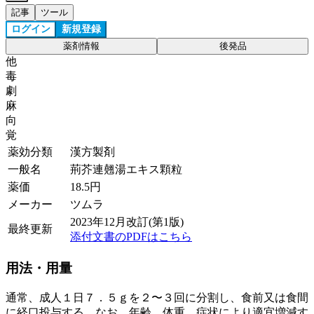
記事
ツール
ログイン
新規登録
薬剤情報
後発品
他
毒
劇
麻
向
覚
薬効分類
漢方製剤
一般名
荊芥連翹湯エキス顆粒
薬価
18.5
円
メーカー
ツムラ
2023年12月改訂(第1版)
最終更新
添付文書のPDFはこちら
用法・用量
通常、成人１日７．５ｇを２〜３回に分割し、食前又は食間
に経口投与する。なお、年齢、体重、症状により適宜増減す