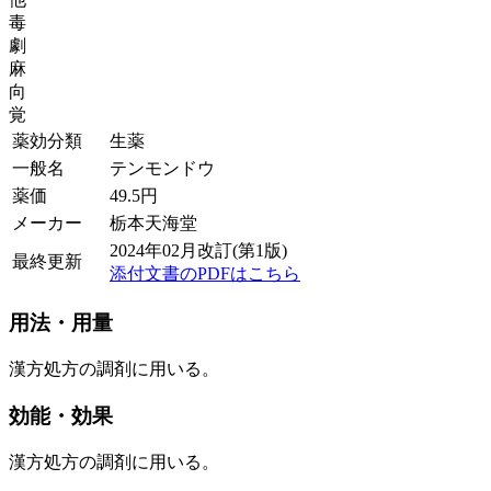
毒
劇
麻
向
覚
薬効分類
生薬
一般名
テンモンドウ
薬価
49.5
円
メーカー
栃本天海堂
2024年02月改訂(第1版)
最終更新
添付文書のPDFはこちら
用法・用量
漢方処方の調剤に用いる。
効能・効果
漢方処方の調剤に用いる。