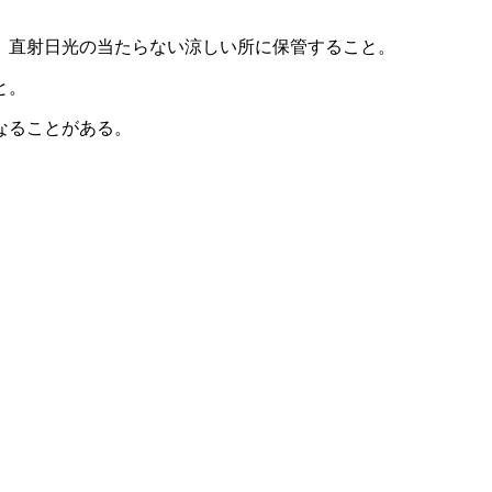
、直射日光の当たらない涼しい所に保管すること。
と。
なることがある。