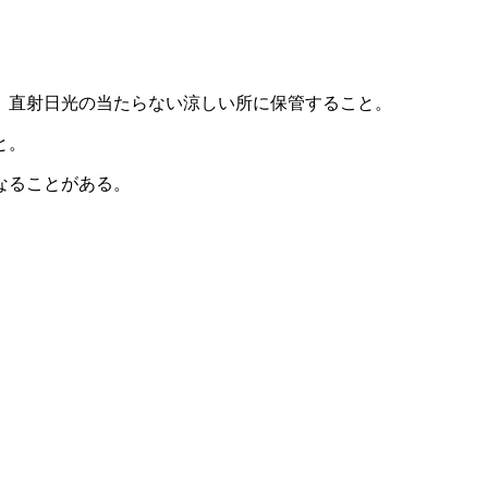
、直射日光の当たらない涼しい所に保管すること。
と。
なることがある。