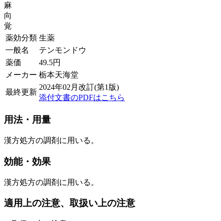
麻
向
覚
薬効分類
生薬
一般名
テンモンドウ
薬価
49.5
円
メーカー
栃本天海堂
2024年02月改訂(第1版)
最終更新
添付文書のPDFはこちら
用法・用量
漢方処方の調剤に用いる。
効能・効果
漢方処方の調剤に用いる。
適用上の注意、取扱い上の注意