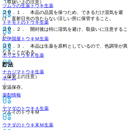
（取扱い上の注意）
ツムラの生薬トウキ
生薬
２０．１． 本品の品質を保つため、できるだけ湿気を避
け、直射日光の当たらない涼しい所に保管すること。
トチモトのトウキ
生薬
２０．２． 開封後は特に湿気を避け、取扱いに注意するこ
と。
紀伊国屋トウキＭ
生薬
２０．３． 本品は生薬を原料としているので、色調等が異
なることがある。
ホリエトウキＫ
生薬
貯法
ナカジマトウキ
生薬
（保管上の注意）
ホーム
室温保存。
薬剤情報
ヤマダのトウキＡ
生薬
ツルイのトウキＭ
ウチダのトウキ末Ｍ
生薬