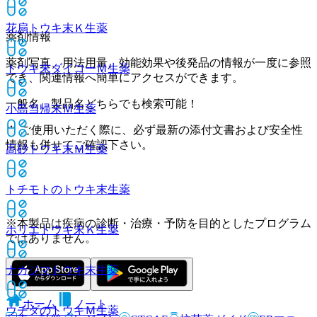
花扇トウキ末Ｋ
生薬
薬剤情報
薬剤写真、用法用量、効能効果や後発品の情報が一度に参照
トウキ末ダイコーＭ
生薬
でき、関連情報へ簡単にアクセスができます。
一般名、製品名どちらでも検索可能！
小島当帰末Ｍ
生薬
※ ご使用いただく際に、必ず最新の添付文書および安全性
情報も併せてご確認下さい。
高砂トウキ末Ｍ
生薬
トチモトのトウキ末
生薬
※本製品は疾病の診断・治療・予防を目的としたプログラム
ホリエトウキ末Ｋ
生薬
ではありません。
ナカジマトウキ末
生薬
ホーム
ノート
ウチダのトウキＭ
生薬