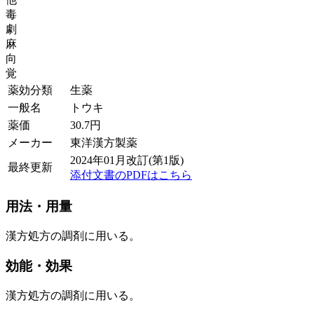
毒
劇
麻
向
覚
薬効分類
生薬
一般名
トウキ
薬価
30.7
円
メーカー
東洋漢方製薬
2024年01月改訂(第1版)
最終更新
添付文書のPDFはこちら
用法・用量
漢方処方の調剤に用いる。
効能・効果
漢方処方の調剤に用いる。