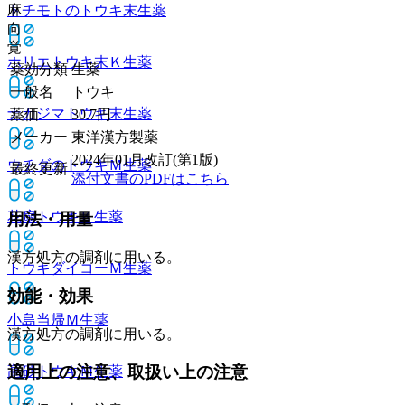
麻
トチモトのトウキ末
生薬
向
覚
ホリエトウキ末Ｋ
生薬
薬効分類
生薬
一般名
トウキ
ナカジマトウキ末
生薬
薬価
30.7
円
メーカー
東洋漢方製薬
2024年01月改訂(第1版)
ウチダのトウキＭ
生薬
最終更新
添付文書のPDFはこちら
花扇トウキＫ
生薬
用法・用量
漢方処方の調剤に用いる。
トウキダイコーＭ
生薬
効能・効果
小島当帰Ｍ
生薬
漢方処方の調剤に用いる。
適用上の注意、取扱い上の注意
高砂トウキＭ
生薬