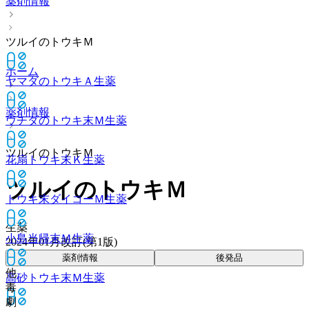
薬剤情報
ツルイのトウキＭ
ホーム
ヤマダのトウキＡ
生薬
薬剤情報
ウチダのトウキ末Ｍ
生薬
ツルイのトウキＭ
花扇トウキ末Ｋ
生薬
ツルイのトウキＭ
トウキ末ダイコーＭ
生薬
生薬
小島当帰末Ｍ
生薬
2024年01月改訂(第1版)
薬剤情報
後発品
他
高砂トウキ末Ｍ
生薬
毒
劇