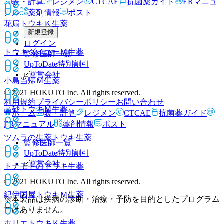
表・計算
レジメン
CTCAE
抗菌薬ガイド
ERマニュ
アル
薬剤情報
ポスト
花扇トウキＫ
生薬
新規登録
ログイン
トウキダイコーＭ
生薬
監修医師一覧
UpToDate特別割引
運営会社
小島当帰Ｍ
生薬
© 2021 HOKUTO Inc. All rights reserved.
利用規約
プライバシーポリシー
お問い合わせ
高砂トウキＭ
生薬
ホーム
表・計算
レジメン
CTCAE
抗菌薬ガイド
ERマニュアル
薬剤情報
ポスト
ツムラの生薬トウキ
生薬
監修医師一覧
UpToDate特別割引
運営会社
トチモトのトウキ
生薬
© 2021 HOKUTO Inc. All rights reserved.
紀伊国屋トウキＭ
生薬
※本製品は疾病の診断・治療・予防を目的としたプログラム
ではありません。
ホリエトウキＫ
生薬