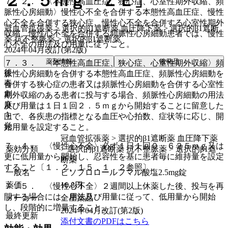
２．５ｍｇ「ＺＥ」
７．２． 〈本態性高血圧症、狭心症、心室性期外収縮、頻
脈性心房細動〉慢性心不全を合併する本態性高血圧症、慢性
心不全を合併する狭心症、慢性心不全を合併する心室性期外
冠血管拡張薬 > 選択的β1遮断薬 血圧降下薬 > 選択的β1遮断
収縮、慢性心不全を合併する頻脈性心房細動患者では、慢性
薬 抗不整脈薬 > 選択的β1遮断薬
心不全の用法及び用量に従うこと。
2024年04月改訂(第2版)
薬剤情報
後発品
７．３． 〈本態性高血圧症、狭心症、心室性期外収縮〉頻
後
脈性心房細動を合併する本態性高血圧症、頻脈性心房細動を
毒
合併する狭心症の患者又は頻脈性心房細動を合併する心室性
劇
期外収縮のある患者に投与する場合、頻脈性心房細動の用法
麻
及び用量は１日１回２．５ｍｇから開始することに留意した
向
上で、各疾患の指標となる血圧や心拍数、症状等に応じ、開
覚
始用量を設定すること。
冠血管拡張薬 > 選択的β1遮断薬 血圧降下薬
７．４． 〈慢性心不全〉必ず１日１回０．６２５ｍｇ又は
薬効分類
> 選択的β1遮断薬 抗不整脈薬 > 選択的β1遮
更に低用量から開始し、忍容性を基に患者毎に維持量を設定
断薬
すること〔１．２、１５．１．２参照〕。
一般名
ビソプロロールフマル酸塩2.5mg錠
薬価
10.8
円
７．５． 〈慢性心不全〉２週間以上休薬した後、投与を再
開する場合には、用法及び用量に従って、低用量から開始
メーカー
全星薬品
し、段階的に増量すること。
2024年04月改訂(第2版)
最終更新
添付文書のPDFはこちら