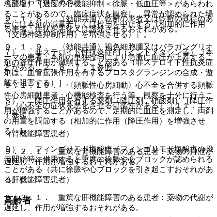
させるおそれがある。
塩酸塩）［過度の心機能抑制＜徐脈・低血圧等＞があらわれ
ることがあるので、臨床症状を観察し、異常が認められた場
９．１．８． 〈効能共通〉乾癬の患者又は乾癬の既往のあ
合には本剤の減量若しくは投与を中止する（相加的に作用
る患者：症状を悪化又は誘発させるおそれがある。
（交感神経抑制作用）を増強させる）］。
９．１．９． 〈効能共通〉褐色細胞腫又はパラガングリオ
７）． 非ステロイド性抗炎症剤（インドメタシン等）［本
ーマの患者：本剤の単独投与により急激に血圧が上昇するこ
剤の降圧作用が減弱することがある（非ステロイド性抗炎症
とがある〔２．８、７．１参照〕。
剤は、血管拡張作用を有するプロスタグランジンの合成・遊
離を阻害する）］。
９．１．１０． 〈頻脈性心房細動〉心不全を合併する頻脈
性心房細動患者：心機能検査を行う等、観察を十分に行うこ
８）． 降圧作用を有する薬剤（降圧剤、硝酸剤）［降圧作
と（心不全の症状を悪化させる可能性がある）〔１１．１．
用が増強することがあるので、定期的に血圧を測定し、両剤
１参照〕。
の用量を調節する（相加的に作用（降圧作用）を増強させ
る）］。
（腎機能障害患者）
９）． フィンゴリモド塩酸塩［フィンゴリモド塩酸塩の投
９．２．１． 重篤な腎機能障害のある患者：薬物の排泄が
与開始時に併用すると重度の徐脈や心ブロックが認められる
遅延し、作用が増強するおそれがある。
ことがある（共に徐脈や心ブロックを引き起こすおそれがあ
（肝機能障害患者）
る）］。
９．３．１． 重篤な肝機能障害のある患者：薬物の代謝が
高齢者
遅延し、作用が増強するおそれがある。