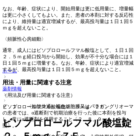
なお、年齢、症状により、開始用量は更に低用量に、増量幅
は更に小さくしてもよい。また、患者の本剤に対する反応性
により、維持量は適宜増減するが、最高投与量は１日１回５
ｍｇを超えないこと。
〈頻脈性心房細動〉
通常、成人にはビソプロロールフマル酸塩として、１日１回
２．５ｍｇ経口投与から開始し、効果が不十分な場合には１
日１回５ｍｇに増量する。なお、年齢、症状により適宜増減
するが、最高投与量は１日１回５ｍｇを超えないこと。
ホーム
用法・用量に関連する注意
薬剤情報
（用法及び用量に関連する注意）
７．１． 〈効能共通〉褐色細胞腫又はパラガングリオーマ
ビソプロロールフマル酸塩錠２．５ｍｇ「ＺＥ」
の患者では、α遮断剤で初期治療を行った後に本剤を投与
し、常にα遮断剤を併用すること〔２．８、９．１．９参
ビソプロロールフマル酸塩錠
照〕。