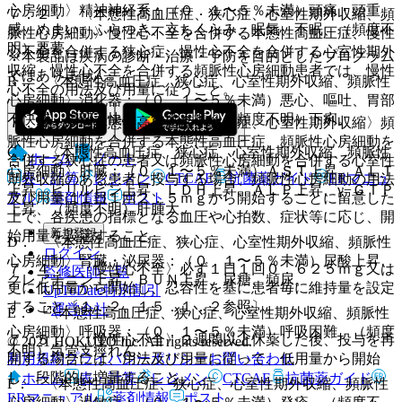
心房細動〉精神神経系：（０．１〜５％未満）頭痛・頭重
７．２． 〈本態性高血圧症、狭心症、心室性期外収縮、頻
感、めまい、ふらつき、立ちくらみ、眠気、不眠、（頻度不
脈性心房細動〉慢性心不全を合併する本態性高血圧症、慢性
明）悪夢。
心不全を合併する狭心症、慢性心不全を合併する心室性期外
※本製品は疾病の診断・治療・予防を目的としたプログラム
収縮、慢性心不全を合併する頻脈性心房細動患者では、慢性
ではありません。
B． 〈本態性高血圧症、狭心症、心室性期外収縮、頻脈性
心不全の用法及び用量に従うこと。
心房細動〉消化器：（０．１〜５％未満）悪心、嘔吐、胃部
不快感、腹部不快感、食欲不振、（頻度不明）下痢。
７．３． 〈本態性高血圧症、狭心症、心室性期外収縮〉頻
脈性心房細動を合併する本態性高血圧症、頻脈性心房細動を
C． 〈本態性高血圧症、狭心症、心室性期外収縮、頻脈性
ホーム
ノート
合併する狭心症の患者又は頻脈性心房細動を合併する心室性
心房細動〉肝臓：（０．１〜５％未満）ＡＳＴ上昇、ＡＬＴ
表・計算
レジメン
CTCAE
抗菌薬ガイド
ERマニュ
期外収縮のある患者に投与する場合、頻脈性心房細動の用法
上昇、ビリルビン上昇、ＬＤＨ上昇、ＡＬＰ上昇、γ−ＧＴＰ
及び用量は１日１回２．５ｍｇから開始することに留意した
アル
薬剤情報
ポスト
上昇、（頻度不明）肝腫大。
上で、各疾患の指標となる血圧や心拍数、症状等に応じ、開
新規登録
始用量を設定すること。
D． 〈本態性高血圧症、狭心症、心室性期外収縮、頻脈性
ログイン
心房細動〉腎臓・泌尿器：（０．１〜５％未満）尿酸上昇、
７．４． 〈慢性心不全〉必ず１日１回０．６２５ｍｇ又は
監修医師一覧
クレアチニン上昇、ＢＵＮ上昇、尿糖、頻尿。
更に低用量から開始し、忍容性を基に患者毎に維持量を設定
UpToDate特別割引
すること〔１．２、１５．１．２参照〕。
運営会社
E． 〈本態性高血圧症、狭心症、心室性期外収縮、頻脈性
心房細動〉呼吸器：（０．１〜５％未満）呼吸困難、（頻度
７．５． 〈慢性心不全〉２週間以上休薬した後、投与を再
© 2021 HOKUTO Inc. All rights reserved.
不明）気管支痙れん。
開する場合には、用法及び用量に従って、低用量から開始
利用規約
プライバシーポリシー
お問い合わせ
し、段階的に増量すること。
ホーム
表・計算
レジメン
CTCAE
抗菌薬ガイド
F． 〈本態性高血圧症、狭心症、心室性期外収縮、頻脈性
ERマニュアル
薬剤情報
ポスト