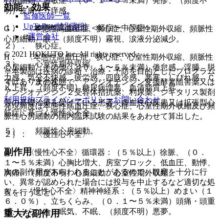
心房細動〉過敏症：（０．１〜５％未満）発疹、（頻度不
効能・効果
明）皮膚そう痒感。
監修医師一覧
UpToDate特別割引
１）． 本態性高血圧症＜軽症〜中等症＞。
G． 〈本態性高血圧症、狭心症、心室性期外収縮、頻脈性
運営会社
心房細動〉眼：（頻度不明）霧視、涙液分泌減少。
２）． 狭心症。
© 2021 HOKUTO Inc. All rights reserved.
H． 〈本態性高血圧症、狭心症、心室性期外収縮、頻脈性
３）． 心室性期外収縮。
心房細動〉その他：（０．１〜５％未満）倦怠感、浮腫、脱
※本製品は疾病の診断・治療・予防を目的としたプログラム
力感、気分不快感、疲労感、四肢冷感、悪寒、しびれ感、Ｃ
ではありません。
４）． 次の状態で、アンジオテンシン変換酵素阻害薬又は
Ｋ上昇、（頻度不明）糖尿病増悪、血清脂質上昇。
アンジオテンシン２受容体拮抗薬、利尿薬、ジギタリス製剤
利用規約
プライバシーポリシー
お問い合わせ
等の基礎治療を受けている患者：虚血性心疾患又は拡張型心
発現頻度は本態性高血圧症、狭心症、心室性期外収縮及び頻
筋症に基づく慢性心不全。
脈性心房細動の国内臨床試験の結果をあわせて算出した。
５）． 頻脈性心房細動。
２）． 〈慢性心不全〉
副作用
@． 〈慢性心不全〉循環器：（５％以上）徐脈、（０．
１〜５％未満）心胸比増大、房室ブロック、低血圧、動悸、
次の副作用があらわれることがあるので、観察を十分に行
胸痛、（頻度不明）心房細動、心室性期外収縮。
い、異常が認められた場合には投与を中止するなど適切な処
A． 〈慢性心不全〉精神神経系：（５％以上）めまい（１
置を行うこと。
６．０％）、立ちくらみ、（０．１〜５％未満）頭痛・頭重
感、ふらつき、眠気、不眠、（頻度不明）悪夢。
重大な副作用