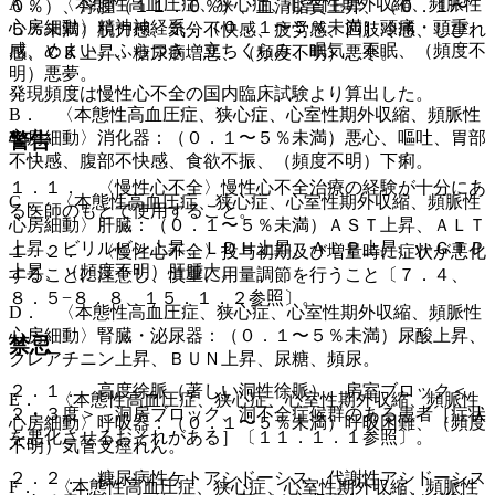
A． 〈本態性高血圧症、狭心症、心室性期外収縮、頻脈性
０％）、浮腫（１１．０％）、血清脂質上昇、（０．１〜
心房細動〉精神神経系：（０．１〜５％未満）頭痛・頭重
５％未満）脱力感、気分不快感、疲労感、四肢冷感、しびれ
感、めまい、ふらつき、立ちくらみ、眠気、不眠、（頻度不
感、ＣＫ上昇、糖尿病増悪、（頻度不明）悪寒。
明）悪夢。
発現頻度は慢性心不全の国内臨床試験より算出した。
B． 〈本態性高血圧症、狭心症、心室性期外収縮、頻脈性
心房細動〉消化器：（０．１〜５％未満）悪心、嘔吐、胃部
警告
不快感、腹部不快感、食欲不振、（頻度不明）下痢。
１．１． 〈慢性心不全〉慢性心不全治療の経験が十分にあ
C． 〈本態性高血圧症、狭心症、心室性期外収縮、頻脈性
る医師のもとで使用すること。
心房細動〉肝臓：（０．１〜５％未満）ＡＳＴ上昇、ＡＬＴ
上昇、ビリルビン上昇、ＬＤＨ上昇、ＡＬＰ上昇、γ−ＧＴＰ
１．２． 〈慢性心不全〉投与初期及び増量時に症状が悪化
上昇、（頻度不明）肝腫大。
することに注意し、慎重に用量調節を行うこと〔７．４、
８．５−８．８、１５．１．２参照〕。
D． 〈本態性高血圧症、狭心症、心室性期外収縮、頻脈性
心房細動〉腎臓・泌尿器：（０．１〜５％未満）尿酸上昇、
禁忌
クレアチニン上昇、ＢＵＮ上昇、尿糖、頻尿。
２．１． 高度徐脈（著しい洞性徐脈）、房室ブロック＜
E． 〈本態性高血圧症、狭心症、心室性期外収縮、頻脈性
２・３度＞、洞房ブロック、洞不全症候群のある患者［症状
心房細動〉呼吸器：（０．１〜５％未満）呼吸困難、（頻度
を悪化させるおそれがある］〔１１．１．１参照〕。
不明）気管支痙れん。
２．２． 糖尿病性ケトアシドーシス、代謝性アシドーシス
F． 〈本態性高血圧症、狭心症、心室性期外収縮、頻脈性