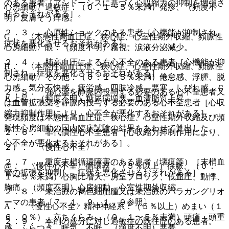
のある患者［アシドーシスに基づく心収縮力の抑制を増強さ
心房細動〉過敏症：（０．１〜５％未満）発疹、（頻度不
せるおそれがある］。
明）皮膚そう痒感。
２．３． 心原性ショックのある患者［心機能が抑制され、
G． 〈本態性高血圧症、狭心症、心室性期外収縮、頻脈性
症状を悪化させるおそれがある］。
心房細動〉眼：（頻度不明）霧視、涙液分泌減少。
２．４． 肺高血圧による右心不全のある患者［心機能が抑
H． 〈本態性高血圧症、狭心症、心室性期外収縮、頻脈性
制され、症状を悪化させるおそれがある］。
心房細動〉その他：（０．１〜５％未満）倦怠感、浮腫、脱
力感、気分不快感、疲労感、四肢冷感、悪寒、しびれ感、Ｃ
２．５． 強心薬を静脈内投与する必要のある心不全患者又
Ｋ上昇、（頻度不明）糖尿病増悪、血清脂質上昇。
は血管拡張薬を静脈内投与する必要のある心不全患者［心収
縮力抑制作用により、心不全が悪化するおそれがある］。
発現頻度は本態性高血圧症、狭心症、心室性期外収縮及び頻
脈性心房細動の国内臨床試験の結果をあわせて算出した。
２．６． 非代償性心不全患者［心収縮力抑制作用により、
心不全が悪化するおそれがある］。
２）． 〈慢性心不全〉
２．７． 重度末梢循環障害のある患者（壊疽等）［末梢血
@． 〈慢性心不全〉循環器：（５％以上）徐脈、（０．
管の拡張を抑制し、症状を悪化させるおそれがある］。
１〜５％未満）心胸比増大、房室ブロック、低血圧、動悸、
胸痛、（頻度不明）心房細動、心室性期外収縮。
２．８． 未治療の褐色細胞腫又は未治療のパラガングリオ
ーマの患者〔７．１、９．１．９参照〕。
A． 〈慢性心不全〉精神神経系：（５％以上）めまい（１
６．０％）、立ちくらみ、（０．１〜５％未満）頭痛・頭重
２．９． 本剤の成分に対し過敏症の既往歴のある患者。
感、ふらつき、眠気、不眠、（頻度不明）悪夢。