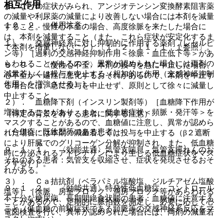
相互作用
まいなどの症状がみられ、アンジオテンシン変換酵素阻害薬
の減量や利尿薬の減量により改善しない場合には本剤を減量
１０．２． 併用注意：
すること。慢性心不全の場合、高度徐脈を来たした場合に
は、本剤を減量すること（また、これら症状が安定化するま
１）． 交感神経系に対し抑制的に作用する薬剤（レセルピ
で本剤を増量しないこと）〔１．２、１１．１．１参照〕。
ン等）［過剰の交感神経抑制作用＜徐脈・血圧低下等＞があ
らわれることがあるので、異常が認められた場合には両剤の
８．９． 〈慢性心不全〉本剤の投与を急に中止した場合、
減量若しくは投与を中止する（相加的に作用（交感神経抑制
心不全が一過性に悪化するおそれがあるので、本剤を中止す
作用）を増強させる）］。
る場合には、急に投与を中止せず、原則として徐々に減量し
中止すること。
２）． 血糖降下剤（インスリン製剤等）［血糖降下作用が
増強することがあり、また、低血糖症状＜頻脈・発汗等＞を
（特定の背景を有する患者に関する注意）
マスクすることがあるので、血糖値に注意し、異常が認めら
（合併症・既往歴等のある患者）
れた場合には本剤の減量若しくは投与を中止する（β２遮断
により肝臓でのグリコーゲン分解が抑制され、また、低血糖
９．１．１． 〈効能共通〉気管支喘息、気管支痙れんのお
時に分泌されるアドレナリンにより生じる低血糖症状をマス
それのある患者：気管支を収縮させ、症状を発現させるおそ
クする）］。
れがある。
３）． Ｃａ拮抗剤（ベラパミル塩酸塩、ジルチアゼム塩酸
９．１．２． 〈効能共通〉特発性低血糖症、コントロール
塩等）［徐脈、房室ブロック、洞房ブロック等があらわれる
不十分な糖尿病、長期間絶食状態の患者：血糖値に注意する
ことがあるので、定期的に脈拍数を測定し、必要に応じて心
こと（低血糖の前駆症状である頻脈等の交感神経系反応をマ
電図検査を行い、異常が認められた場合には、両剤の減量若