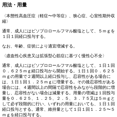
用法・用量
〈本態性高血圧症（軽症〜中等症）、狭心症、心室性期外収
縮〉
通常、成人にはビソプロロールフマル酸塩として、５ｍｇを
１日１回経口投与する。
なお、年齢、症状により適宜増減する。
〈虚血性心疾患又は拡張型心筋症に基づく慢性心不全〉
通常、成人にはビソプロロールフマル酸塩として、１日１回
０．６２５ｍｇ経口投与から開始する。１日１回０．６２５
ｍｇの用量で２週間以上経口投与し、忍容性がある場合に
は、１日１回１．２５ｍｇに増量する。その後忍容性がある
場合には、４週間以上の間隔で忍容性をみながら段階的に増
量し、忍容性がない場合は減量する。用量の増減は１回投与
量を０．６２５、１．２５、２．５、３．７５又は５ｍｇと
して必ず段階的に行い、いずれの用量においても、１日１回
経口投与とする。通常、維持量として１日１回１．２５〜５
ｍｇを経口投与する。