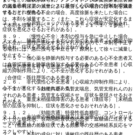
のある患者［アシドーシスに基づく心収縮力の抑制を増強さ
の減量や利尿薬の減量により改善しない場合には本剤を減量
せるおそれがある］。
すること。慢性心不全の場合、高度徐脈を来たした場合に
は、本剤を減量すること（また、これら症状が安定化するま
２．３． 心原性ショックのある患者［心機能が抑制され、
で本剤を増量しないこと）〔１．２、１１．１．１参照〕。
症状を悪化させるおそれがある］。
８．９． 〈慢性心不全〉本剤の投与を急に中止した場合、
２．４． 肺高血圧による右心不全のある患者［心機能が抑
心不全が一過性に悪化するおそれがあるので、本剤を中止す
制され、症状を悪化させるおそれがある］。
る場合には、急に投与を中止せず、原則として徐々に減量し
中止すること。
２．５． 強心薬を静脈内投与する必要のある心不全患者又
は血管拡張薬を静脈内投与する必要のある心不全患者［心収
（特定の背景を有する患者に関する注意）
縮力抑制作用により、心不全が悪化するおそれがある］。
（合併症・既往歴等のある患者）
２．６． 非代償性心不全患者［心収縮力抑制作用により、
心不全が悪化するおそれがある］。
９．１．１． 〈効能共通〉気管支喘息、気管支痙れんのお
それのある患者：気管支を収縮させ、症状を発現させるおそ
２．７． 重度末梢循環障害のある患者（壊疽等）［末梢血
れがある。
管の拡張を抑制し、症状を悪化させるおそれがある］。
９．１．２． 〈効能共通〉特発性低血糖症、コントロール
２．８． 未治療の褐色細胞腫又は未治療のパラガングリオ
不十分な糖尿病、長期間絶食状態の患者：血糖値に注意する
ーマの患者〔７．１、９．１．９参照〕。
こと（低血糖の前駆症状である頻脈等の交感神経系反応をマ
スクしやすい）。
２．９． 本剤の成分に対し過敏症の既往歴のある患者。