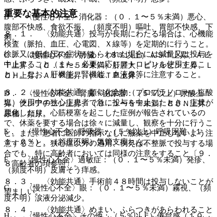
重要な基本的注意
B． 〈慢性心不全〉消化器：（０．１〜５％未満）悪心、
腹部不快感、食欲不振、（頻度不明）嘔吐、胃部不快感、下
８．１． 〈効能共通〉投与が長期にわたる場合は、心機能
痢。
検査（脈拍、血圧、心電図、Ｘ線等）を定期的に行うこと。
徐脈又は低血圧の症状があらわれた場合には減量又は投与を
C． 〈慢性心不全〉肝臓：（５％以上）ＡＳＴ上昇、ＡＬ
中止すること（また、必要に応じアトロピンを使用するこ
Ｔ上昇、（０．１〜５％未満）肝腫大、ビリルビン上昇、Ｌ
と）。なお、肝機能、腎機能、血液像等に注意すること。
ＤＨ上昇、ＡＬＰ上昇、γ−ＧＴＰ上昇。
８．２． 〈効能共通〉類似化合物（プロプラノロール塩酸
D． 〈慢性心不全〉腎臓・泌尿器：（５％以上）尿酸上
塩）使用中の狭心症患者で急に投与を中止したとき、症状が
昇、クレアチニン上昇、（０．１〜５％未満）ＢＵＮ上昇、
悪化したり、心筋梗塞を起こした症例が報告されているの
尿糖、頻尿。
で、休薬を要する場合は徐々に減量し、観察を十分に行うこ
E． 〈慢性心不全〉呼吸器：（５％以上）呼吸困難（１
と。また、患者に医師の指示なしに服薬を中止しないよう注
１．０％）、（頻度不明）気管支痙れん。
意すること。狭心症以外の適用、例えば不整脈で投与する場
合でも、特に高齢者においては同様の注意をすること〔９．
F． 〈慢性心不全〉過敏症：（０．１〜５％未満）発疹、
８高齢者の項参照〕。
（頻度不明）皮膚そう痒感。
８．３． 〈効能共通〉手術前４８時間は投与しないことが
G． 〈慢性心不全〉眼：（０．１〜５％未満）霧視、（頻
望ましい。
度不明）涙液分泌減少。
８．４． 〈効能共通〉めまい、ふらつきがあらわれること
H． 〈慢性心不全〉その他：（５％以上）倦怠感（１０．