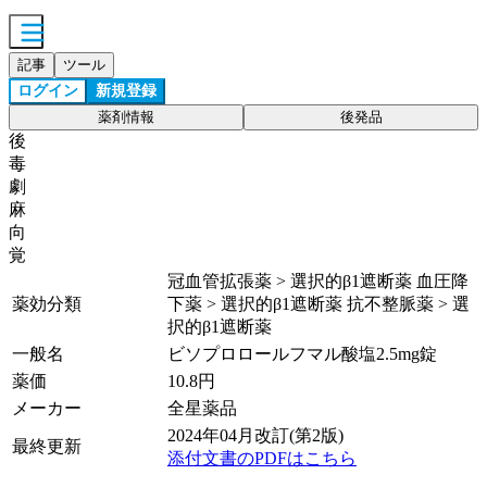
記事
ツール
ログイン
新規登録
薬剤情報
後発品
後
毒
劇
麻
向
覚
冠血管拡張薬 > 選択的β1遮断薬 血圧降
薬効分類
下薬 > 選択的β1遮断薬 抗不整脈薬 > 選
択的β1遮断薬
一般名
ビソプロロールフマル酸塩2.5mg錠
薬価
10.8
円
メーカー
全星薬品
2024年04月改訂(第2版)
最終更新
添付文書のPDFはこちら