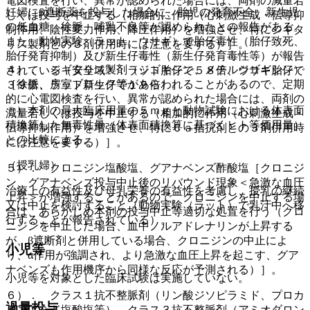
電図検査を行い、異常が認められた場合には、両剤の減量若
妊婦にβ遮断薬を投与した場合に、胎児の発育不全、新生児
しくは投与を中止する（相加的に作用（心刺激生成・伝導抑
の低血糖、徐脈、哺乳不良等が認められたとの報告がある。
制作用、陰性変力作用、降圧作用）を増強させ、特にジギタ
また、動物実験（ラット、ウサギ）で胎仔毒性（胎仔致死、
リス製剤との３剤併用時には注意を要する）］。
胎仔発育抑制）及び新生仔毒性（新生仔発育毒性等）が報告
４）． ジギタリス製剤（ジゴキシン、メチルジゴキシン）
されている（安全域＊：ラット胎仔で５８倍、ウサギ胎仔で
［徐脈、房室ブロック等があらわれることがあるので、定期
３９倍、ラット新生仔で１９倍）。
的に心電図検査を行い、異常が認められた場合には、両剤の
＊）本剤の最大臨床用量の５ｍｇと動物試験における体表面
減量若しくは投与を中止する（相加的に作用（心刺激生成・
積換算した無毒性量（体表面積換算に基づくヒト等価用量）
伝導抑制作用）を増強させ、特にＣａ拮抗剤との３剤併用時
との比較による。
には注意を要する）］。
（授乳婦）
５）． クロニジン塩酸塩、グアナベンズ酢酸塩［クロニジ
ン、グアナベンズ投与中止後のリバウンド現象＜急激な血圧
治療上の有益性及び母乳栄養の有益性を考慮し、授乳の継続
上昇＞が増強することがあるので、クロニジンを中止する場
又は中止を検討すること（動物実験（ラット）で乳汁中へ移
合は、あらかじめ本剤の投与中止等適切な処置を行う（クロ
行することが報告されている）。
ニジンを中止した場合、血中ノルアドレナリンが上昇する
が、β遮断剤と併用している場合、クロニジンの中止によ
小児等
り、α作用が強調され、より急激な血圧上昇を起こす、グア
ナベンズも作用機序から同様な反応が予測される）］。
小児等を対象とした臨床試験は実施していない。
６）． クラス１抗不整脈剤（リン酸ジソピラミド、プロカ
過量投与
インアミド塩酸塩等）、クラス３抗不整脈剤（アミオダロン