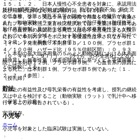
１５．１．２． 日本人慢性心不全患者を対象に、承認用法
妊婦にβ遮断薬を投与した場合に、胎児の発育不全、新生児
及び用量とは異なる用量調節方法（１日１回０．６２５、
の低血糖、徐脈、哺乳不良等が認められたとの報告がある。
１．２５、２．５又は５ｍｇの段階で用量を増減）で実施さ
また、動物実験（ラット、ウサギ）で胎仔毒性（胎仔致死、
れたプラセボ対照二重盲検比較試験では、主要評価項目であ
胎仔発育抑制）及び新生仔毒性（新生仔発育毒性等）が報告
る「心血管系の原因による死亡又は心不全悪化による入院」
されている（安全域＊：ラット胎仔で５８倍、ウサギ胎仔で
において本剤のプラセボに対する優越性は示されなかった
３９倍、ラット新生仔で１９倍）。
［イベント発現例数：本剤群１３／１００例、プラセボ群１
４／１００例、ハザード比（９５％信頼区間）：０．９３
＊）本剤の最大臨床用量の５ｍｇと動物試験における体表面
（０．４４−１．９７）］。このうち「心不全悪化による入
積換算した無毒性量（体表面積換算に基づくヒト等価用量）
院」は本剤群１２例、プラセボ群９例、「心血管系の原因に
との比較による。
よる死亡」は本剤群１例、プラセボ群５例であった〔１．
２、７．４参照〕。
（授乳婦）
貯法
治療上の有益性及び母乳栄養の有益性を考慮し、授乳の継続
又は中止を検討すること（動物実験（ラット）で乳汁中へ移
（保管上の注意）
行することが報告されている）。
室温保存。
小児等
ホーム
小児等を対象とした臨床試験は実施していない。