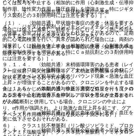
スクしやすい）。
しくは投与を中止する（相加的に作用（心刺激生成・伝導抑
制作用、陰性変力作用、降圧作用）を増強させ、特にジギタ
９．１．３． 〈効能共通〉甲状腺中毒症の患者
リス製剤との３剤併用時には注意を要する）］。
（１）． 〈効能共通〉甲状腺中毒症の患者：休薬を要する
４）． ジギタリス製剤（ジゴキシン、メチルジゴキシン）
場合には徐々に減量し、観察を十分に行うこと（急に投与を
［徐脈、房室ブロック等があらわれることがあるので、定期
中止すると、症状を悪化させることがある）。
的に心電図検査を行い、異常が認められた場合には、両剤の
減量若しくは投与を中止する（相加的に作用（心刺激生成・
（２）． 〈効能共通〉甲状腺中毒症の患者：頻脈等の中毒
伝導抑制作用）を増強させ、特にＣａ拮抗剤との３剤併用時
症状をマスクすることがある。
には注意を要する）］。
９．１．４． 〈効能共通〉末梢循環障害のある患者（レイ
５）． クロニジン塩酸塩、グアナベンズ酢酸塩［クロニジ
ノー症候群、間欠性跛行症等）：末梢血管の拡張を抑制し、
ン、グアナベンズ投与中止後のリバウンド現象＜急激な血圧
症状を悪化させるおそれがある。
上昇＞が増強することがあるので、クロニジンを中止する場
９．１．５． 〈効能共通〉徐脈、房室ブロック＜１度＞の
合は、あらかじめ本剤の投与中止等適切な処置を行う（クロ
ある患者：心刺激伝導系を抑制し、症状を悪化させるおそれ
ニジンを中止した場合、血中ノルアドレナリンが上昇する
がある。
が、β遮断剤と併用している場合、クロニジンの中止によ
り、α作用が強調され、より急激な血圧上昇を起こす、グア
９．１．６． 〈効能共通〉過度に血圧の低い患者：血圧を
ナベンズも作用機序から同様な反応が予測される）］。
更に低下させるおそれがある。
６）． クラス１抗不整脈剤（リン酸ジソピラミド、プロカ
９．１．７． 〈効能共通〉異型狭心症の患者：症状を悪化
インアミド塩酸塩等）、クラス３抗不整脈剤（アミオダロン