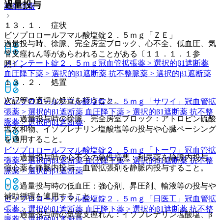
過量投与
薬剤情報
１３．１． 症状
ビソプロロールフマル酸塩錠２．５ｍｇ「ＺＥ」
過量投与時、徐脈、完全房室ブロック、心不全、低血圧、気
管支痙れん等があらわれることがある〔１１．１．１参
メインテート錠２．５ｍｇ
冠血管拡張薬 > 選択的β1遮断薬
照〕。
血圧降下薬 > 選択的β1遮断薬 抗不整脈薬 > 選択的β1遮断薬
１３．２． 処置
次記等の適切な処置を行うこと。
ビソプロロールフマル酸塩錠２．５ｍｇ「サワイ」
冠血管拡
張薬 > 選択的β1遮断薬 血圧降下薬 > 選択的β1遮断薬 抗不整
・ 過量投与時の徐脈、完全房室ブロック：アトロピン硫酸
脈薬 > 選択的β1遮断薬
塩水和物、イソプレナリン塩酸塩等の投与や心臓ペーシング
を適用すること。
ビソプロロールフマル酸塩錠２．５ｍｇ「トーワ」
冠血管拡
・ 過量投与時の心不全の急性増悪：利尿薬を静脈内投与、
張薬 > 選択的β1遮断薬 血圧降下薬 > 選択的β1遮断薬 抗不整
強心薬を静脈内投与、血管拡張剤を静脈内投与すること。
脈薬 > 選択的β1遮断薬
・ 過量投与時の低血圧：強心剤、昇圧剤、輸液等の投与や
補助循環を適用すること。
ビソプロロールフマル酸塩錠２．５ｍｇ「日医工」
冠血管拡
張薬 > 選択的β1遮断薬 血圧降下薬 > 選択的β1遮断薬 抗不整
・ 過量投与時の気管支痙れん：イソプレナリン塩酸塩、β
脈薬 > 選択的β1遮断薬