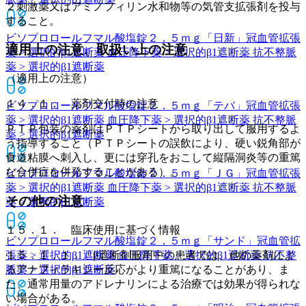
２刺激薬又はアミノフィリン水和物等の気管支拡張剤を投与
すること。
ビソプロロールフマル酸塩錠２．５ｍｇ「日新」
冠血管拡張
適用上の注意、取扱い上の注意
薬 > 選択的β1遮断薬 血圧降下薬 > 選択的β1遮断薬 抗不整脈
薬 > 選択的β1遮断薬
（適用上の注意）
１４．１． 薬剤交付時の注意
ビソプロロールフマル酸塩錠２．５ｍｇ「テバ」
冠血管拡張
薬 > 選択的β1遮断薬 血圧降下薬 > 選択的β1遮断薬 抗不整脈
ＰＴＰ包装の薬剤はＰＴＰシートから取り出して服用するよ
薬 > 選択的β1遮断薬
う指導すること（ＰＴＰシートの誤飲により、硬い鋭角部が
食道粘膜へ刺入し、更には穿孔をおこして縦隔洞炎等の重篤
な合併症を併発することがある）。
ビソプロロールフマル酸塩錠２．５ｍｇ「ＪＧ」
冠血管拡張
薬 > 選択的β1遮断薬 血圧降下薬 > 選択的β1遮断薬 抗不整脈
その他の注意
薬 > 選択的β1遮断薬
１５．１． 臨床使用に基づく情報
ビソプロロールフマル酸塩錠２．５ｍｇ「サンド」
冠血管拡
１５．１．１． β遮断剤服用中の患者では、他の薬剤によ
張薬 > 選択的β1遮断薬 血圧降下薬 > 選択的β1遮断薬 抗不整
るアナフィラキシー反応がより重篤になることがあり、ま
脈薬 > 選択的β1遮断薬
た、通常用量のアドレナリンによる治療では効果が得られな
い場合がある。