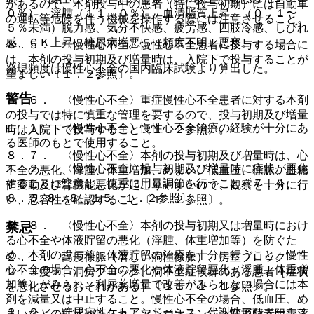
があるので、本剤投与中の患者（特に投与初期）には自動車
０％）、浮腫（１１．０％）、血清脂質上昇、（０．１〜
の運転等危険を伴う機械を操作する際には注意させること。
５％未満）脱力感、気分不快感、疲労感、四肢冷感、しびれ
感、ＣＫ上昇、糖尿病増悪、（頻度不明）悪寒。
８．５． 〈慢性心不全〉慢性心不全患者に投与する場合に
は、本剤の投与初期及び増量時は、入院下で投与することが
発現頻度は慢性心不全の国内臨床試験より算出した。
望ましい〔１．２参照〕。
警告
８．６． 〈慢性心不全〉重症慢性心不全患者に対する本剤
の投与では特に慎重な管理を要するので、投与初期及び増量
１．１． 〈慢性心不全〉慢性心不全治療の経験が十分にあ
時は入院下で投与すること〔１．２参照〕。
る医師のもとで使用すること。
８．７． 〈慢性心不全〉本剤の投与初期及び増量時は、心
１．２． 〈慢性心不全〉投与初期及び増量時に症状が悪化
不全の悪化、浮腫、体重増加、めまい、低血圧、徐脈、血糖
することに注意し、慎重に用量調節を行うこと〔７．４、
値変動及び腎機能悪化が起こりやすいので、観察を十分に行
８．５−８．８、１５．１．２参照〕。
い、忍容性を確認すること〔１．２参照〕。
８．８． 〈慢性心不全〉本剤の投与初期又は増量時におけ
禁忌
る心不全や体液貯留の悪化（浮腫、体重増加等）を防ぐた
め、本剤の投与前に体液貯留の治療を十分に行うこと。慢性
２．１． 高度徐脈（著しい洞性徐脈）、房室ブロック＜
心不全の場合、心不全の悪化や体液貯留悪化（浮腫、体重増
２・３度＞、洞房ブロック、洞不全症候群のある患者［症状
加等）がみられ、利尿薬増量で改善がみられない場合には本
を悪化させるおそれがある］〔１１．１．１参照〕。
剤を減量又は中止すること。慢性心不全の場合、低血圧、め
２．２． 糖尿病性ケトアシドーシス、代謝性アシドーシス
まいなどの症状がみられ、アンジオテンシン変換酵素阻害薬