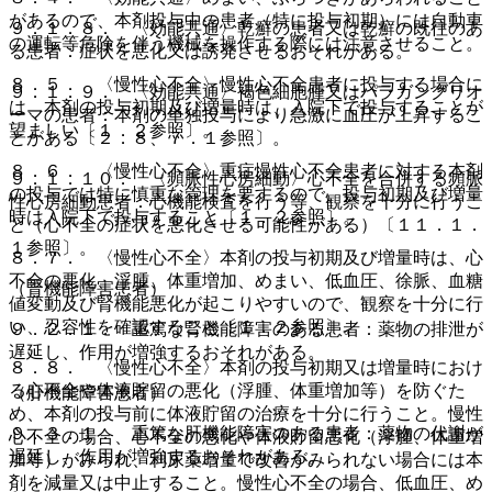
があるので、本剤投与中の患者（特に投与初期）には自動車
９．１．８． 〈効能共通〉乾癬の患者又は乾癬の既往のあ
の運転等危険を伴う機械を操作する際には注意させること。
る患者：症状を悪化又は誘発させるおそれがある。
８．５． 〈慢性心不全〉慢性心不全患者に投与する場合に
９．１．９． 〈効能共通〉褐色細胞腫又はパラガングリオ
は、本剤の投与初期及び増量時は、入院下で投与することが
ーマの患者：本剤の単独投与により急激に血圧が上昇するこ
望ましい〔１．２参照〕。
とがある〔２．８、７．１参照〕。
８．６． 〈慢性心不全〉重症慢性心不全患者に対する本剤
９．１．１０． 〈頻脈性心房細動〉心不全を合併する頻脈
の投与では特に慎重な管理を要するので、投与初期及び増量
性心房細動患者：心機能検査を行う等、観察を十分に行うこ
時は入院下で投与すること〔１．２参照〕。
と（心不全の症状を悪化させる可能性がある）〔１１．１．
１参照〕。
８．７． 〈慢性心不全〉本剤の投与初期及び増量時は、心
不全の悪化、浮腫、体重増加、めまい、低血圧、徐脈、血糖
（腎機能障害患者）
値変動及び腎機能悪化が起こりやすいので、観察を十分に行
い、忍容性を確認すること〔１．２参照〕。
９．２．１． 重篤な腎機能障害のある患者：薬物の排泄が
遅延し、作用が増強するおそれがある。
８．８． 〈慢性心不全〉本剤の投与初期又は増量時におけ
る心不全や体液貯留の悪化（浮腫、体重増加等）を防ぐた
（肝機能障害患者）
め、本剤の投与前に体液貯留の治療を十分に行うこと。慢性
９．３．１． 重篤な肝機能障害のある患者：薬物の代謝が
心不全の場合、心不全の悪化や体液貯留悪化（浮腫、体重増
遅延し、作用が増強するおそれがある。
加等）がみられ、利尿薬増量で改善がみられない場合には本
剤を減量又は中止すること。慢性心不全の場合、低血圧、め