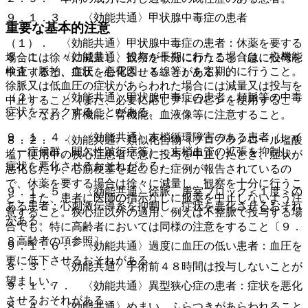
９．１．３． 〈効能共通〉甲状腺中毒症の患者
重要な基本的注意
（１）． 〈効能共通〉甲状腺中毒症の患者：休薬を要する
８．１． 〈効能共通〉投与が長期にわたる場合は、心機能
場合には徐々に減量し、観察を十分に行うこと（急に投与を
検査（脈拍、血圧、心電図、Ｘ線等）を定期的に行うこと。
中止すると、症状を悪化させることがある）。
徐脈又は低血圧の症状があらわれた場合には減量又は投与を
（２）． 〈効能共通〉甲状腺中毒症の患者：頻脈等の中毒
中止すること（また、必要に応じアトロピンを使用するこ
症状をマスクすることがある。
と）。なお、肝機能、腎機能、血液像等に注意すること。
９．１．４． 〈効能共通〉末梢循環障害のある患者（レイ
８．２． 〈効能共通〉類似化合物（プロプラノロール塩酸
ノー症候群、間欠性跛行症等）：末梢血管の拡張を抑制し、
塩）使用中の狭心症患者で急に投与を中止したとき、症状が
症状を悪化させるおそれがある。
悪化したり、心筋梗塞を起こした症例が報告されているの
で、休薬を要する場合は徐々に減量し、観察を十分に行うこ
９．１．５． 〈効能共通〉徐脈、房室ブロック＜１度＞の
と。また、患者に医師の指示なしに服薬を中止しないよう注
ある患者：心刺激伝導系を抑制し、症状を悪化させるおそれ
意すること。狭心症以外の適用、例えば不整脈で投与する場
がある。
合でも、特に高齢者においては同様の注意をすること〔９．
８高齢者の項参照〕。
９．１．６． 〈効能共通〉過度に血圧の低い患者：血圧を
更に低下させるおそれがある。
８．３． 〈効能共通〉手術前４８時間は投与しないことが
望ましい。
９．１．７． 〈効能共通〉異型狭心症の患者：症状を悪化
させるおそれがある。
８．４． 〈効能共通〉めまい、ふらつきがあらわれること