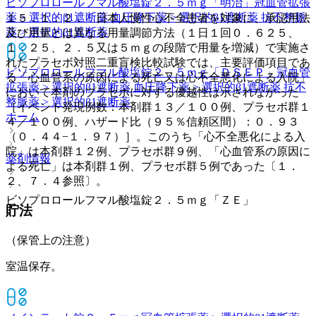
ビソプロロールフマル酸塩錠２．５ｍｇ「明治」
冠血管拡張
薬 > 選択的β1遮断薬 血圧降下薬 > 選択的β1遮断薬 抗不整脈
１５．１．２． 日本人慢性心不全患者を対象に、承認用法
薬 > 選択的β1遮断薬
及び用量とは異なる用量調節方法（１日１回０．６２５、
１．２５、２．５又は５ｍｇの段階で用量を増減）で実施さ
れたプラセボ対照二重盲検比較試験では、主要評価項目であ
ビソプロロールフマル酸塩錠２．５ｍｇ「ＤＳＥＰ」
冠血管
る「心血管系の原因による死亡又は心不全悪化による入院」
拡張薬 > 選択的β1遮断薬 血圧降下薬 > 選択的β1遮断薬 抗不
において本剤のプラセボに対する優越性は示されなかった
整脈薬 > 選択的β1遮断薬
［イベント発現例数：本剤群１３／１００例、プラセボ群１
ホーム
４／１００例、ハザード比（９５％信頼区間）：０．９３
（０．４４−１．９７）］。このうち「心不全悪化による入
院」は本剤群１２例、プラセボ群９例、「心血管系の原因に
薬剤情報
よる死亡」は本剤群１例、プラセボ群５例であった〔１．
２、７．４参照〕。
ビソプロロールフマル酸塩錠２．５ｍｇ「ＺＥ」
貯法
（保管上の注意）
室温保存。