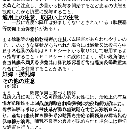
すること。
次の点に注意し、少量から投与を開始するなど患者の状態を
観察しながら慎重に投与すること。
適用上の注意、取扱い上の注意
・ 一般に過度の降圧は好ましくないとされている（脳梗塞
等がおこるおそれがある）。
（適用上の注意）
・ 徐脈等の心拍数障害・心リズム障害があらわれやすいの
１４．１． 薬剤交付時の注意
で、このような症状があらわれた場合には減量又は投与を中
ＰＴＰ包装の薬剤はＰＴＰシートから取り出して服用するよ
止すること。
う指導すること（ＰＴＰシートの誤飲により、硬い鋭角部が
・ 休薬を要する場合は、徐々に減量する〔８．２参照〕。
食道粘膜へ刺入し、更には穿孔をおこして縦隔洞炎等の重篤
な合併症を併発することがある）。
妊婦・授乳婦
その他の注意
（妊婦）
１５．１． 臨床使用に基づく情報
妊婦又は妊娠している可能性のある女性には、治療上の有益
性が危険性を上回ると判断される場合にのみ投与すること。
１５．１．１． β遮断剤服用中の患者では、他の薬剤によ
投与に際しては、母体及び胎児の状態を十分に観察するこ
るアナフィラキシー反応がより重篤になることがあり、ま
と。また、出生後も新生児の状態を十分に観察し、新生児の
た、通常用量のアドレナリンによる治療では効果が得られな
低血糖、徐脈、哺乳不良等の異常が認められた場合には適切
い場合がある。
な処置を行うこと。