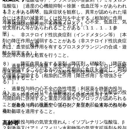
塩酸塩）［過度の心機能抑制＜徐脈・低血圧等＞があらわれ
１３．１． 症状
ることがあるので、臨床症状を観察し、異常が認められた場
合には本剤の減量若しくは投与を中止する（相加的に作用
過量投与時、徐脈、完全房室ブロック、心不全、低血圧、気
（交感神経抑制作用）を増強させる）］。
管支痙れん等があらわれることがある〔１１．１．１参
照〕。
７）． 非ステロイド性抗炎症剤（インドメタシン等）［本
剤の降圧作用が減弱することがある（非ステロイド性抗炎症
１３．２． 処置
剤は、血管拡張作用を有するプロスタグランジンの合成・遊
離を阻害する）］。
次記等の適切な処置を行うこと。
８）． 降圧作用を有する薬剤（降圧剤、硝酸剤）［降圧作
・ 過量投与時の徐脈、完全房室ブロック：アトロピン硫酸
用が増強することがあるので、定期的に血圧を測定し、両剤
塩水和物、イソプレナリン塩酸塩等の投与や心臓ペーシング
の用量を調節する（相加的に作用（降圧作用）を増強させ
を適用すること。
る）］。
・ 過量投与時の心不全の急性増悪：利尿薬を静脈内投与、
９）． フィンゴリモド塩酸塩［フィンゴリモド塩酸塩の投
強心薬を静脈内投与、血管拡張剤を静脈内投与すること。
与開始時に併用すると重度の徐脈や心ブロックが認められる
ことがある（共に徐脈や心ブロックを引き起こすおそれがあ
・ 過量投与時の低血圧：強心剤、昇圧剤、輸液等の投与や
る）］。
補助循環を適用すること。
・ 過量投与時の気管支痙れん：イソプレナリン塩酸塩、β
高齢者
２刺激薬又はアミノフィリン水和物等の気管支拡張剤を投与