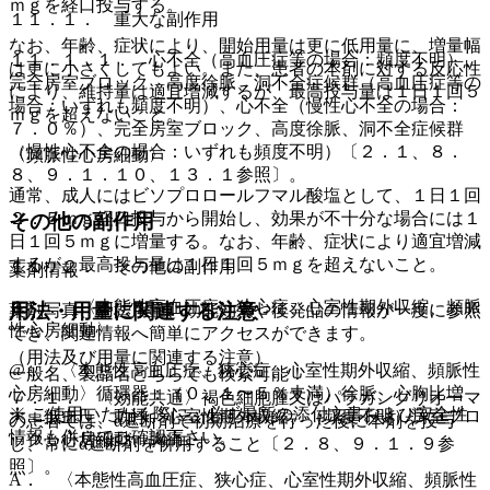
ｍｇを経口投与する。
１１．１． 重大な副作用
なお、年齢、症状により、開始用量は更に低用量に、増量幅
１１．１．１． 心不全（高血圧症等の場合：頻度不明）、
は更に小さくしてもよい。また、患者の本剤に対する反応性
完全房室ブロック、高度徐脈、洞不全症候群（高血圧症等の
により、維持量は適宜増減するが、最高投与量は１日１回５
場合：いずれも頻度不明）、心不全（慢性心不全の場合：
ｍｇを超えないこと。
７．０％）、完全房室ブロック、高度徐脈、洞不全症候群
（慢性心不全の場合：いずれも頻度不明）〔２．１、８．
〈頻脈性心房細動〉
８、９．１．１０、１３．１参照〕。
通常、成人にはビソプロロールフマル酸塩として、１日１回
２．５ｍｇ経口投与から開始し、効果が不十分な場合には１
その他の副作用
日１回５ｍｇに増量する。なお、年齢、症状により適宜増減
するが、最高投与量は１日１回５ｍｇを超えないこと。
１１．２． その他の副作用
薬剤情報
１）． 〈本態性高血圧症、狭心症、心室性期外収縮、頻脈
用法・用量に関連する注意
薬剤写真、用法用量、効能効果や後発品の情報が一度に参照
性心房細動〉
でき、関連情報へ簡単にアクセスができます。
（用法及び用量に関連する注意）
@． 〈本態性高血圧症、狭心症、心室性期外収縮、頻脈性
一般名、製品名どちらでも検索可能！
心房細動〉循環器：（０．１〜５％未満）徐脈、心胸比増
７．１． 〈効能共通〉褐色細胞腫又はパラガングリオーマ
※ ご使用いただく際に、必ず最新の添付文書および安全性
大、低血圧、動悸、心室性期外収縮、（頻度不明）房室ブロ
の患者では、α遮断剤で初期治療を行った後に本剤を投与
情報も併せてご確認下さい。
ック、心房細動、胸痛。
し、常にα遮断剤を併用すること〔２．８、９．１．９参
照〕。
A． 〈本態性高血圧症、狭心症、心室性期外収縮、頻脈性