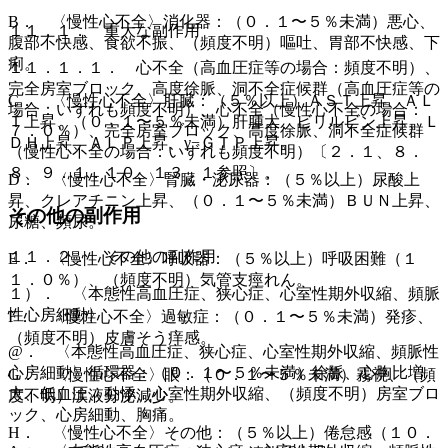
B． 〈慢性心不全〉消化器：（０．１〜５％未満）悪心、
１１．１． 重大な副作用
腹部不快感、食欲不振、（頻度不明）嘔吐、胃部不快感、下
痢。
１１．１．１． 心不全（高血圧症等の場合：頻度不明）、
完全房室ブロック、高度徐脈、洞不全症候群（高血圧症等の
C． 〈慢性心不全〉肝臓：（５％以上）ＡＳＴ上昇、ＡＬ
場合：いずれも頻度不明）、心不全（慢性心不全の場合：
Ｔ上昇、（０．１〜５％未満）肝腫大、ビリルビン上昇、Ｌ
７．０％）、完全房室ブロック、高度徐脈、洞不全症候群
ＤＨ上昇、ＡＬＰ上昇、γ−ＧＴＰ上昇。
（慢性心不全の場合：いずれも頻度不明）〔２．１、８．
８、９．１．１０、１３．１参照〕。
D． 〈慢性心不全〉腎臓・泌尿器：（５％以上）尿酸上
昇、クレアチニン上昇、（０．１〜５％未満）ＢＵＮ上昇、
その他の副作用
尿糖、頻尿。
１１．２． その他の副作用
E． 〈慢性心不全〉呼吸器：（５％以上）呼吸困難（１
１．０％）、（頻度不明）気管支痙れん。
１）． 〈本態性高血圧症、狭心症、心室性期外収縮、頻脈
性心房細動〉
F． 〈慢性心不全〉過敏症：（０．１〜５％未満）発疹、
（頻度不明）皮膚そう痒感。
@． 〈本態性高血圧症、狭心症、心室性期外収縮、頻脈性
心房細動〉循環器：（０．１〜５％未満）徐脈、心胸比増
G． 〈慢性心不全〉眼：（０．１〜５％未満）霧視、（頻
大、低血圧、動悸、心室性期外収縮、（頻度不明）房室ブロ
度不明）涙液分泌減少。
ック、心房細動、胸痛。
H． 〈慢性心不全〉その他：（５％以上）倦怠感（１０．