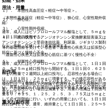
効能・効果
用法・用量
１）． 本態性高血圧症＜軽症〜中等症＞。
〈本態性高血圧症（軽症〜中等症）、狭心症、心室性期外収
２）． 狭心症。
縮〉
３）． 心室性期外収縮。
通常、成人にはビソプロロールフマル酸塩として、５ｍｇを
１日１回経口投与する。
４）． 次の状態で、アンジオテンシン変換酵素阻害薬又は
アンジオテンシン２受容体拮抗薬、利尿薬、ジギタリス製剤
なお、年齢、症状により適宜増減する。
等の基礎治療を受けている患者：虚血性心疾患又は拡張型心
筋症に基づく慢性心不全。
〈虚血性心疾患又は拡張型心筋症に基づく慢性心不全〉
５）． 頻脈性心房細動。
通常、成人にはビソプロロールフマル酸塩として、１日１回
０．６２５ｍｇ経口投与から開始する。１日１回０．６２５
副作用
ｍｇの用量で２週間以上経口投与し、忍容性がある場合に
は、１日１回１．２５ｍｇに増量する。その後忍容性がある
次の副作用があらわれることがあるので、観察を十分に行
場合には、４週間以上の間隔で忍容性をみながら段階的に増
い、異常が認められた場合には投与を中止するなど適切な処
量し、忍容性がない場合は減量する。用量の増減は１回投与
置を行うこと。
量を０．６２５、１．２５、２．５、３．７５又は５ｍｇと
して必ず段階的に行い、いずれの用量においても、１日１回
重大な副作用
経口投与とする。通常、維持量として１日１回１．２５〜５