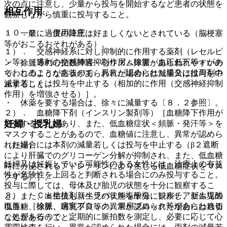
次の点に注意し、少量から投与を開始するなど患者の状態を
相互作用
観察しながら慎重に投与すること。
１０．２． 併用注意：
・ 一般に過度の降圧は好ましくないとされている（脳梗塞
等がおこるおそれがある）。
１）． 交感神経系に対し抑制的に作用する薬剤（レセルピ
ン等）［過剰の交感神経抑制作用＜徐脈・血圧低下等＞があ
・ 徐脈等の心拍数障害・心リズム障害があらわれやすいの
らわれることがあるので、異常が認められた場合には両剤の
で、このような症状があらわれた場合には減量又は投与を中
減量若しくは投与を中止する（相加的に作用（交感神経抑制
止すること。
作用）を増強させる）］。
・ 休薬を要する場合は、徐々に減量する〔８．２参照〕。
２）． 血糖降下剤（インスリン製剤等）［血糖降下作用が
妊婦・授乳婦
増強することがあり、また、低血糖症状＜頻脈・発汗等＞を
マスクすることがあるので、血糖値に注意し、異常が認めら
れた場合には本剤の減量若しくは投与を中止する（β２遮断
（妊婦）
により肝臓でのグリコーゲン分解が抑制され、また、低血糖
妊婦又は妊娠している可能性のある女性には、治療上の有益
時に分泌されるアドレナリンにより生じる低血糖症状をマス
性が危険性を上回ると判断される場合にのみ投与すること。
クする）］。
投与に際しては、母体及び胎児の状態を十分に観察するこ
３）． Ｃａ拮抗剤（ベラパミル塩酸塩、ジルチアゼム塩酸
と。また、出生後も新生児の状態を十分に観察し、新生児の
塩等）［徐脈、房室ブロック、洞房ブロック等があらわれる
低血糖、徐脈、哺乳不良等の異常が認められた場合には適切
ことがあるので、定期的に脈拍数を測定し、必要に応じて心
な処置を行うこと。